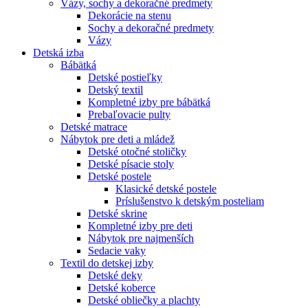
Vázy, sochy a dekoračné predmety
Dekorácie na stenu
Sochy a dekoračné predmety
Vázy
Detská izba
Bábätká
Detské postieľky
Detský textil
Kompletné izby pre bábätká
Prebaľovacie pulty
Detské matrace
Nábytok pre deti a mládež
Detské otočné stoličky
Detské písacie stoly
Detské postele
Klasické detské postele
Príslušenstvo k detským posteliam
Detské skrine
Kompletné izby pre deti
Nábytok pre najmenších
Sedacie vaky
Textil do detskej izby
Detské deky
Detské koberce
Detské obliečky a plachty