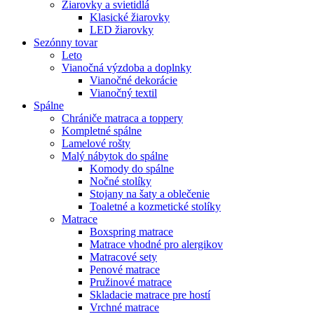
Žiarovky a svietidlá
Klasické žiarovky
LED žiarovky
Sezónny tovar
Leto
Vianočná výzdoba a doplnky
Vianočné dekorácie
Vianočný textil
Spálne
Chrániče matraca a toppery
Kompletné spálne
Lamelové rošty
Malý nábytok do spálne
Komody do spálne
Nočné stolíky
Stojany na šaty a oblečenie
Toaletné a kozmetické stolíky
Matrace
Boxspring matrace
Matrace vhodné pro alergikov
Matracové sety
Penové matrace
Pružinové matrace
Skladacie matrace pre hostí
Vrchné matrace