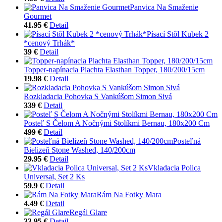
Panvica Na Smaženie
Gourmet
41.95 €
Detail
Písací Stôl Kubek 2
*cenový Trhák*
39 €
Detail
Topper-napínacia Plachta Elasthan Topper, 180/200/15cm
19.98 €
Detail
Rozkladacia Pohovka S Vankúšom Simon Sivá
339 €
Detail
Posteľ S Čelom A Nočnými Stolíkmi Bernau, 180x200 Cm
499 €
Detail
Posteľná
Bielizeň Stone Washed, 140/200cm
29.95 €
Detail
Vkladacia Polica
Universal, Set 2 Ks
59.9 €
Detail
Rám Na Fotky Mara
4.49 €
Detail
Regál Glare
33.95 €
Detail