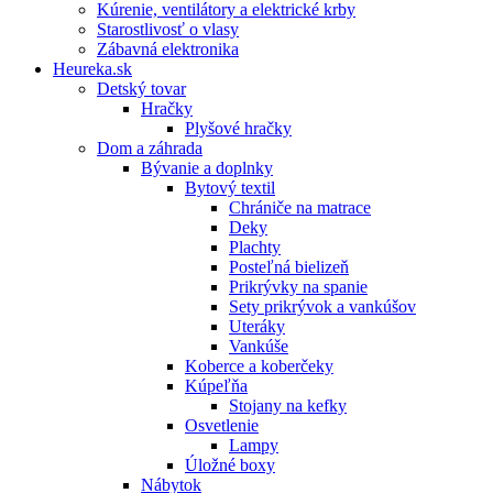
Kúrenie, ventilátory a elektrické krby
Starostlivosť o vlasy
Zábavná elektronika
Heureka.sk
Detský tovar
Hračky
Plyšové hračky
Dom a záhrada
Bývanie a doplnky
Bytový textil
Chrániče na matrace
Deky
Plachty
Posteľná bielizeň
Prikrývky na spanie
Sety prikrývok a vankúšov
Uteráky
Vankúše
Koberce a koberčeky
Kúpeľňa
Stojany na kefky
Osvetlenie
Lampy
Úložné boxy
Nábytok