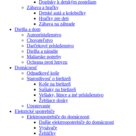
Doplnky k detským posteliam
Zábava a hračky
Detské autá a kolobežky
Hračky pre deti
Zábava na záhrade
Dielňa a dom
Autopríslušenstvo
Chovateľstvo
Darčekové príslušenstvo
Dielňa a náradie
Maliarske potreby
Ochrana proti hmyzu
Domácnosť
Odpadkové koše
Starostlivosť o bielizeň
Koše na bielizeň
Sušiaky na bielizeň
Vešiaky, štipce a iné príslušenstvo
Žehliace dosky
Upratovanie
Elektrické spotrebiče
Elektrospotrebiče do domácnosti
Dalšie elektrospotrebiče do domácnosti
Vysávače
Žehličky