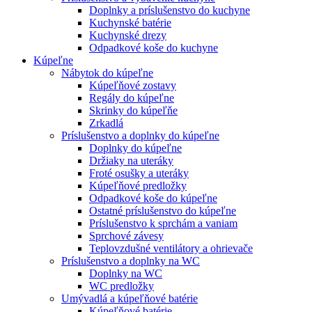
Doplnky a príslušenstvo do kuchyne
Kuchynské batérie
Kuchynské drezy
Odpadkové koše do kuchyne
Kúpeľne
Nábytok do kúpeľne
Kúpeľňové zostavy
Regály do kúpeľne
Skrinky do kúpeľňe
Zrkadlá
Príslušenstvo a doplnky do kúpeľne
Doplnky do kúpeľne
Držiaky na uteráky
Froté osušky a uteráky
Kúpeľňové predložky
Odpadkové koše do kúpeľne
Ostatné príslušenstvo do kúpeľne
Príslušenstvo k sprchám a vaniam
Sprchové závesy
Teplovzdušné ventilátory a ohrievače
Príslušenstvo a doplnky na WC
Doplnky na WC
WC predložky
Umývadlá a kúpeľňové batérie
Kúpeľňové batérie