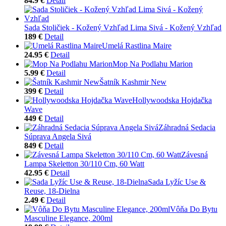
84.9 €
Detail
Sada Stoličiek - Kožený Vzhľad Lima Sivá - Kožený Vzhľad
189 €
Detail
Umelá Rastlina Maire
24.95 €
Detail
Mop Na Podlahu Marion
5.99 €
Detail
Šatník Kashmir New
399 €
Detail
Hollywoodska Hojdačka
Wave
449 €
Detail
Záhradná Sedacia
Súprava Angela Sivá
849 €
Detail
Závesná
Lampa Skeletton 30/110 Cm, 60 Watt
42.95 €
Detail
Sada Lyžíc Use &
Reuse, 18-Dielna
2.49 €
Detail
Vôňa Do Bytu
Masculine Elegance, 200ml