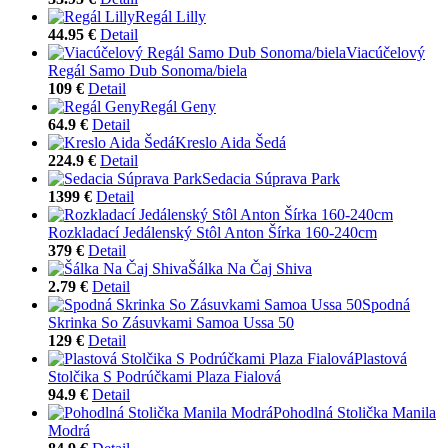
Regál Lilly
44.95 €
Detail
Viacúčelový
Regál Samo Dub Sonoma/biela
109 €
Detail
Regál Geny
64.9 €
Detail
Kreslo Aida Šedá
224.9 €
Detail
Sedacia Súprava Park
1399 €
Detail
Rozkladací Jedálenský Stôl Anton Šírka 160-240cm
379 €
Detail
Šálka Na Čaj Shiva
2.79 €
Detail
Spodná
Skrinka So Zásuvkami Samoa Ussa 50
129 €
Detail
Plastová
Stolčika S Podrúčkami Plaza Fialová
94.9 €
Detail
Pohodlná Stolička Manila
Modrá