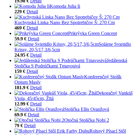
19.98 €
Detail
Komoda Julia Ii
229 €
Detail
Kuchynská Linka Nano Bez Spotrebičov Š: 270 Cm
469 €
Detail
Prikrývka Green Concept
59.9 €
Detail
Solárne Svietidlo
Krissy, 20,5/17,3/6,5cm
24.95 €
Detail
Jedálenská
Stolička S Podrúčkami Tmavosivá
159 €
Detail
Konferenčný Stolík
Opium Masív
181.9 €
Detail
Dekoračný Vankúš
Viola, 45/45cm, Žltá
12.99 €
Detail
Stolička Ellis Oranžová
69.9 €
Detail
Otočná Stolička Nobi 2
79 €
Detail
Rohový Písací Stôl