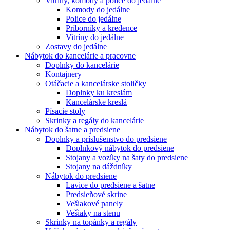
Vitríny, komody a police do jedálne
Komody do jedálne
Police do jedálne
Príborníky a kredence
Vitríny do jedálne
Zostavy do jedálne
Nábytok do kancelárie a pracovne
Doplnky do kancelárie
Kontajnery
Otáčacie a kancelárske stoličky
Doplnky ku kreslám
Kancelárske kreslá
Písacie stoly
Skrinky a regály do kancelárie
Nábytok do šatne a predsiene
Doplnky a príslušenstvo do predsiene
Doplnkový nábytok do predsiene
Stojany a vozíky na šaty do predsiene
Stojany na dáždníky
Nábytok do predsiene
Lavice do predsiene a šatne
Predsieňové skrine
Vešiakové panely
Vešiaky na stenu
Skrinky na topánky a regály