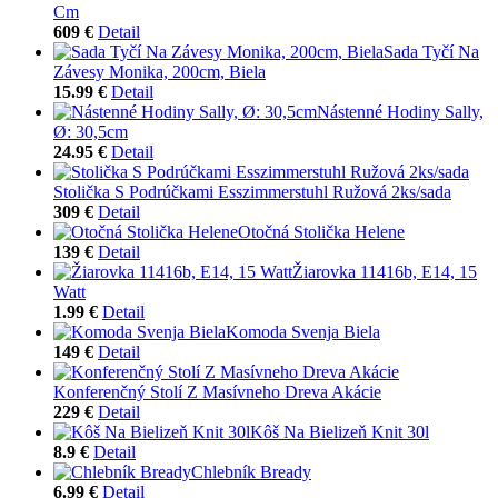
Cm
609 €
Detail
Sada Tyčí Na
Závesy Monika, 200cm, Biela
15.99 €
Detail
Nástenné Hodiny Sally,
Ø: 30,5cm
24.95 €
Detail
Stolička S Podrúčkami Esszimmerstuhl Ružová 2ks/sada
309 €
Detail
Otočná Stolička Helene
139 €
Detail
Žiarovka 11416b, E14, 15
Watt
1.99 €
Detail
Komoda Svenja Biela
149 €
Detail
Konferenčný Stolí Z Masívneho Dreva Akácie
229 €
Detail
Kôš Na Bielizeň Knit 30l
8.9 €
Detail
Chlebník Bready
6.99 €
Detail