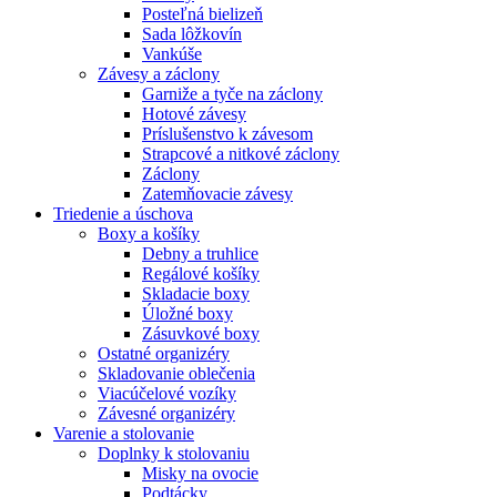
Posteľná bielizeň
Sada lôžkovín
Vankúše
Závesy a záclony
Garniže a tyče na záclony
Hotové závesy
Príslušenstvo k závesom
Strapcové a nitkové záclony
Záclony
Zatemňovacie závesy
Triedenie a úschova
Boxy a košíky
Debny a truhlice
Regálové košíky
Skladacie boxy
Úložné boxy
Zásuvkové boxy
Ostatné organizéry
Skladovanie oblečenia
Viacúčelové vozíky
Závesné organizéry
Varenie a stolovanie
Doplnky k stolovaniu
Misky na ovocie
Podtácky