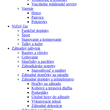
Viacdielne jedálenské servisy
Varenie
Hrnce
Panvice
Pokrievky
Voľný čas
Funkčné doplnky
Šport
Stanovanie a kempovanie
Tašky a kufre
Záhradný nábytok
Bazény a vírivky
Grilovanie
Slnečníky a pavilóny
Záhradkárske potreby
Starostlivosť o rastliny
Záhradné domčeky na náradie
Záhradné doplnky a príslušenstvo
Hračky na záhradu
Koberce a terasová dlažba
Podsedáky
Úložné boxy do záhrady
Vykurovacie telesá
Záhradné dekorácie