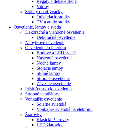
Regály a deliace steny
Vitríny
Stolíky do obývačky
Odkladacie stolíky
TV a audio stolíky
Osvetlenie, lampy a svetlá
Dekoračné a vianočné osvetlenie
Dekoračné osvetlenie
Nábytkové osvetlenie
Osvetlenie do interiéru
Bodové a LED svetlá
Nástenné osvetlenie
Nočné lampy
Stojacie lampy
Stolné lampy
Stropné osvetlenie
Závesné osvetlenie
Príslušenstvo k osvetleniu
Stropné ventilátory
Vonkajšie osvetlenie
Solárne svietidlá
Vonkajšie svietidlá na elektrinu
Žiarovky
Klasické žiarovky
LED žiarovky