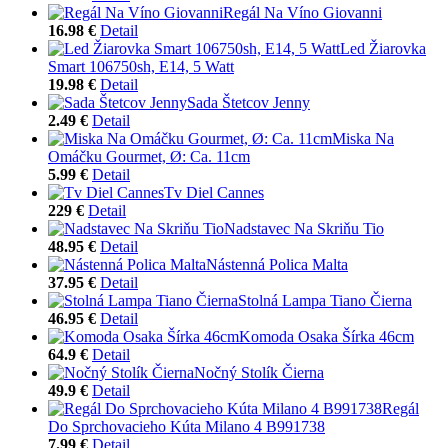
Regál Na Víno Giovanni
16.98 €
Detail
Led Žiarovka
Smart 106750sh, E14, 5 Watt
19.98 €
Detail
Sada Štetcov Jenny
2.49 €
Detail
Miska Na
Omáčku Gourmet, Ø: Ca. 11cm
5.99 €
Detail
Tv Diel Cannes
229 €
Detail
Nadstavec Na Skriňu Tio
48.95 €
Detail
Nástenná Polica Malta
37.95 €
Detail
Stolná Lampa Tiano Čierna
46.95 €
Detail
Komoda Osaka Šírka 46cm
64.9 €
Detail
Nočný Stolík Čierna
49.9 €
Detail
Regál
Do Sprchovacieho Kúta Milano 4 B991738
7.99 €
Detail