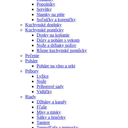
Popolníky
Servítky
Slamky na pitie
Soľničky a koreničky
Kuchynské doplnky
Kuchynské pomôcky
Dosky na krájanie
Dózy a poháre s vekom
Nože a držiaky nožov
Rôzne kuchynské pomôcky
Pečenie
Poháre
Poháre na víno a sekt
Príbory
Lyžice
Nože
Príborové sady
Vidličky
Riady
Džbány a karafy
Fľaše
Misy a misky
Šálky a hrnčeky
Taniere
Termofľaše a termosky