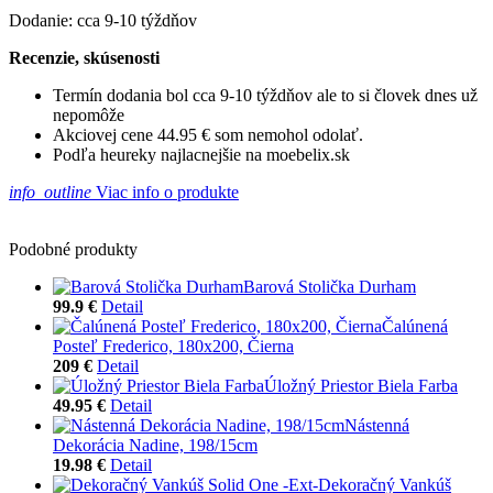
Dodanie: cca 9-10 týždňov
Recenzie, skúsenosti
Termín dodania bol cca 9-10 týždňov ale to si človek dnes už
nepomôže
Akciovej cene 44.95 € som nemohol odolať.
Podľa heureky najlacnejšie na moebelix.sk
info_outline
Viac info o produkte
Podobné produkty
Barová Stolička Durham
99.9 €
Detail
Čalúnená
Posteľ Frederico, 180x200, Čierna
209 €
Detail
Úložný Priestor Biela Farba
49.95 €
Detail
Nástenná
Dekorácia Nadine, 198/15cm
19.98 €
Detail
Dekoračný Vankúš