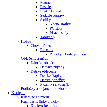
Matrace
Postele
Rošty do postelí
Sedacie súpravy
Stolíky
Nočné stolíky
PC stoly
Písacie stoly
Taburetky
Hobby
Chovateľstvo
Pre psov
Pelechy a búdy pre psov
Oblečenie a móda
Dámske oblečenie
Dámske župany
Detské oblečenie
Detské čiapky
Detské ponožky
Pyžamká a košieľky
Podložky a stojany k notebookom
Kuchyne
Kuchyne na mieru
Kuchynské linky a bloky
Kuchynské bloky