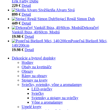
Erik Farby Dubu
229 €
Detail
Skriňa Alvaro Sivá
899 €
Detail
Stojací Regál Simon Dub
449 €
Detail
Dekoračný
Vankúš Ibiza, 40/60cm, Modrá
19.98 €
Detail
Posteľná Bielizeň Mici,
140/200cm
19.98 €
Detail
Dekorácie a bytové doplnky
Hodiny
Obaly na kvetináče
Obrazy
Rámy na obrazy
Stojany na kvety
Sviečky, svietniky, vône a aromalampy
LED-sviečky
Sviečky
Svietniky a stojany na sviečky
Vône a aromalampy
Umelé kvety