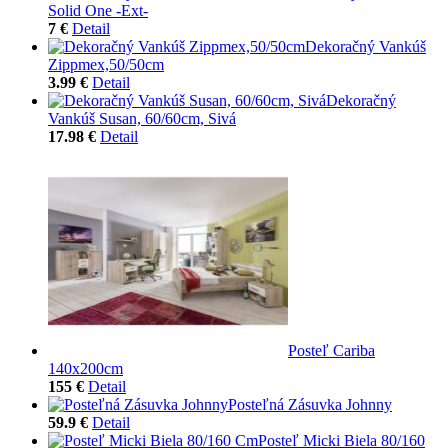
Solid One -Ext-
7 €
Detail
Dekoračný Vankúš
Zippmex,50/50cm
3.99 €
Detail
Dekoračný
Vankúš Susan, 60/60cm, Sivá
17.98 €
Detail
Posteľ Cariba
140x200cm
155 €
Detail
Posteľná Zásuvka Johnny
59.9 €
Detail
Posteľ Micki Biela 80/160