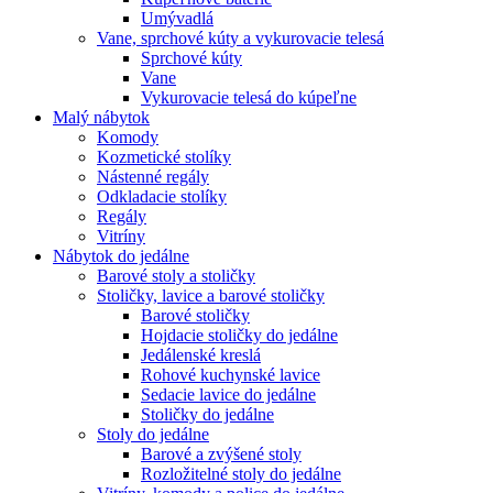
Umývadlá
Vane, sprchové kúty a vykurovacie telesá
Sprchové kúty
Vane
Vykurovacie telesá do kúpeľne
Malý nábytok
Komody
Kozmetické stolíky
Nástenné regály
Odkladacie stolíky
Regály
Vitríny
Nábytok do jedálne
Barové stoly a stoličky
Stoličky, lavice a barové stoličky
Barové stoličky
Hojdacie stoličky do jedálne
Jedálenské kreslá
Rohové kuchynské lavice
Sedacie lavice do jedálne
Stoličky do jedálne
Stoly do jedálne
Barové a zvýšené stoly
Rozložitelné stoly do jedálne