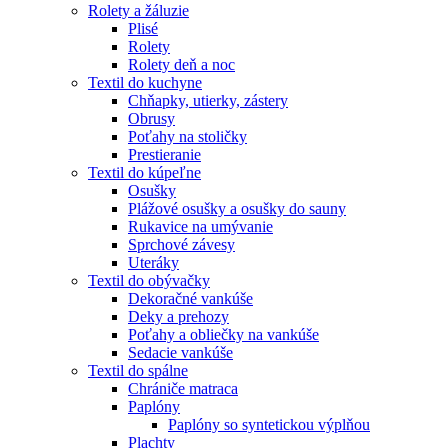
Rolety a žáluzie
Plisé
Rolety
Rolety deň a noc
Textil do kuchyne
Chňapky, utierky, zástery
Obrusy
Poťahy na stoličky
Prestieranie
Textil do kúpeľne
Osušky
Plážové osušky a osušky do sauny
Rukavice na umývanie
Sprchové závesy
Uteráky
Textil do obývačky
Dekoračné vankúše
Deky a prehozy
Poťahy a obliečky na vankúše
Sedacie vankúše
Textil do spálne
Chrániče matraca
Paplóny
Paplóny so syntetickou výplňou
Plachty