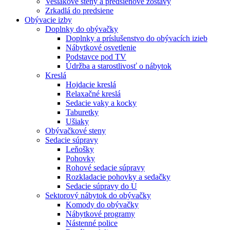
Vešiakové steny a predsieňové zostavy
Zrkadlá do predsiene
Obývacie izby
Doplnky do obývačky
Doplnky a príslušenstvo do obývacích izieb
Nábytkové osvetlenie
Podstavce pod TV
Údržba a starostlivosť o nábytok
Kreslá
Hojdacie kreslá
Relaxačné kreslá
Sedacie vaky a kocky
Taburetky
Ušiaky
Obývačkové steny
Sedacie súpravy
Leňošky
Pohovky
Rohové sedacie súpravy
Rozkladacie pohovky a sedačky
Sedacie súpravy do U
Sektorový nábytok do obývačky
Komody do obývačky
Nábytkové programy
Nástenné police