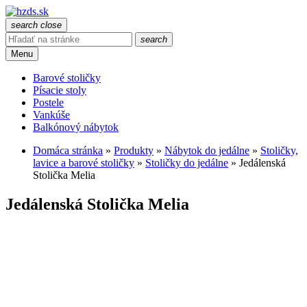
search
close
search
Menu
Barové stoličky
Písacie stoly
Postele
Vankúše
Balkónový nábytok
Domáca stránka
»
Produkty
»
Nábytok do jedálne
»
Stoličky,
lavice a barové stoličky
»
Stoličky do jedálne
»
Jedálenská
Stolička Melia
Jedálenská Stolička Melia