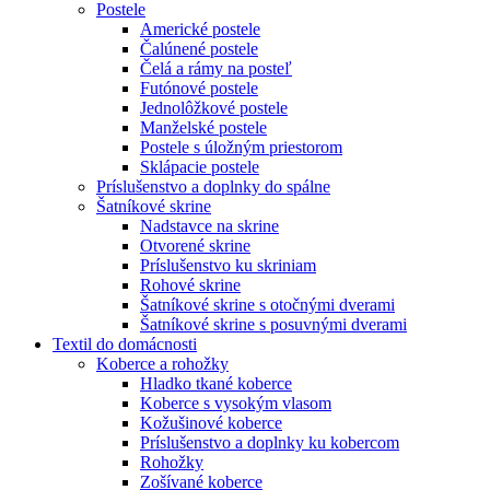
Postele
Americké postele
Čalúnené postele
Čelá a rámy na posteľ
Futónové postele
Jednolôžkové postele
Manželské postele
Postele s úložným priestorom
Sklápacie postele
Príslušenstvo a doplnky do spálne
Šatníkové skrine
Nadstavce na skrine
Otvorené skrine
Príslušenstvo ku skriniam
Rohové skrine
Šatníkové skrine s otočnými dverami
Šatníkové skrine s posuvnými dverami
Textil do domácnosti
Koberce a rohožky
Hladko tkané koberce
Koberce s vysokým vlasom
Kožušinové koberce
Príslušenstvo a doplnky ku kobercom
Rohožky
Zošívané koberce