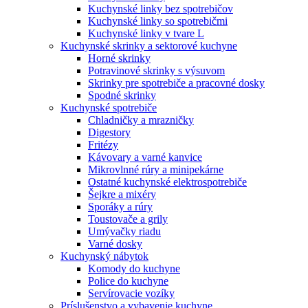
Kuchynské linky bez spotrebičov
Kuchynské linky so spotrebičmi
Kuchynské linky v tvare L
Kuchynské skrinky a sektorové kuchyne
Horné skrinky
Potravinové skrinky s výsuvom
Skrinky pre spotrebiče a pracovné dosky
Spodné skrinky
Kuchynské spotrebiče
Chladničky a mrazničky
Digestory
Fritézy
Kávovary a varné kanvice
Mikrovlnné rúry a minipekárne
Ostatné kuchynské elektrospotrebiče
Šejkre a mixéry
Sporáky a rúry
Toustovače a grily
Umývačky riadu
Varné dosky
Kuchynský nábytok
Komody do kuchyne
Police do kuchyne
Servírovacie vozíky
Príslušenstvo a vybavenie kuchyne