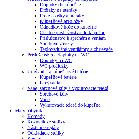
Doplnky do kúpeľne
Držiaky na uteráky
Froté osušky a uteráky
Kúpeľňové predložky
Odpadkové koše do kúpeľne
Ostatné príslušenstvo do kúpeľne
Príslušenstvo k sprchám a vaniam
Sprchové závesy
Teplovzdušné ventilátory a ohrievače
Príslušenstvo a doplnky na WC
Doplnky na WC
WC predložky
Umývadlá a kúpeľňové batérie
Kúpeľňové batérie
Umývadlá
Vane, sprchové kúty a vykurovacie telesá
Sprchové kúty
Vane
Vykurovacie telesá do kúpeľne
Malý nábytok
Komody
Kozmetické stolíky
Nástenné regály
Odkladacie stolíky
Regály