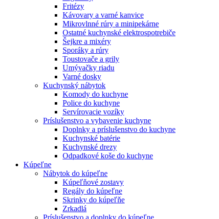
Fritézy
Kávovary a varné kanvice
Mikrovlnné rúry a minipekárne
Ostatné kuchynské elektrospotrebiče
Šejkre a mixéry
Sporáky a rúry
Toustovače a grily
Umývačky riadu
Varné dosky
Kuchynský nábytok
Komody do kuchyne
Police do kuchyne
Servírovacie vozíky
Príslušenstvo a vybavenie kuchyne
Doplnky a príslušenstvo do kuchyne
Kuchynské batérie
Kuchynské drezy
Odpadkové koše do kuchyne
Kúpeľne
Nábytok do kúpeľne
Kúpeľňové zostavy
Regály do kúpeľne
Skrinky do kúpeľňe
Zrkadlá
Príslušenstvo a doplnky do kúpeľne