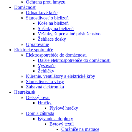
Ochrana proti hmyzu
Domácnosť
Odpadkové koše
Starostlivosť o bielizeň
Koše na bielizeň
Sušiaky na bielizeň
Vešiaky, štipce a iné príslušenstvo
Žehliace dosky
Upratovanie
Elektrické spotrebiče
Elektrospotrebiče do domácnosti
Dalšie elektrospotrebiče do domácnosti
Vysávače
Žehličky
Kúrenie, ventilátory a elektrické krby
Starostlivosť o vlasy
Zábavná elektronika
Heureka.sk
Detský tovar
Hračky
Plyšové hračky
Dom a záhrada
Bývanie a doplnky
Bytový textil
Chrániče na matrace