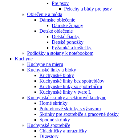
Pre psov
Pelechy a búdy pre psov
Oblečenie a móda
Dámske oblečenie
Dámske župany
Detské oblečenie
Detské čiapky
Detské ponožky
Pyžamká a košieľky
Podložky a stojany k notebookom
Kuchyne
Kuchyne na mieru
Kuchynské linky a bloky
Kuchynské bloky
Kuchynské linky bez spotrebičov
Kuchynské linky so spotrebičmi
Kuchynské linky v tvare L
Kuchynské skrinky a sektorové kuchyne
Horné skrinky
Potravinové skrinky s výsuvom
Skrinky pre spotrebiče a pracovné dosky
Spodné skrinky
Kuchynské spotrebiče
Chladničky a mrazničky
Digestory