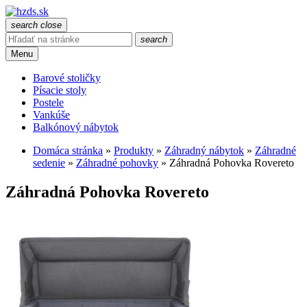
search
close
search
Menu
Barové stoličky
Písacie stoly
Postele
Vankúše
Balkónový nábytok
Domáca stránka
»
Produkty
»
Záhradný nábytok
»
Záhradné
sedenie
»
Záhradné pohovky
»
Záhradná Pohovka Rovereto
Záhradná Pohovka Rovereto