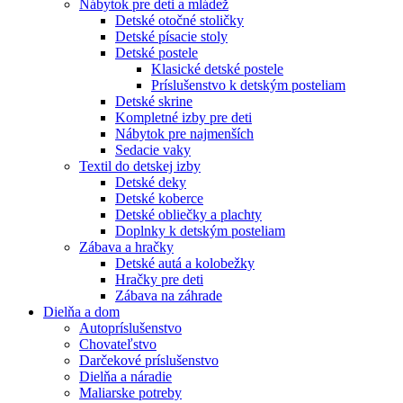
Nábytok pre deti a mládež
Detské otočné stoličky
Detské písacie stoly
Detské postele
Klasické detské postele
Príslušenstvo k detským posteliam
Detské skrine
Kompletné izby pre deti
Nábytok pre najmenších
Sedacie vaky
Textil do detskej izby
Detské deky
Detské koberce
Detské obliečky a plachty
Doplnky k detským posteliam
Zábava a hračky
Detské autá a kolobežky
Hračky pre deti
Zábava na záhrade
Dielňa a dom
Autopríslušenstvo
Chovateľstvo
Darčekové príslušenstvo
Dielňa a náradie
Maliarske potreby