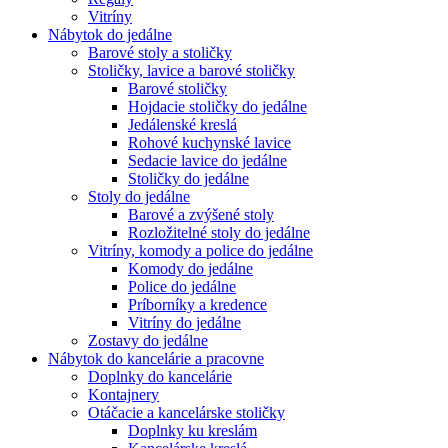
Vitríny
Nábytok do jedálne
Barové stoly a stoličky
Stoličky, lavice a barové stoličky
Barové stoličky
Hojdacie stoličky do jedálne
Jedálenské kreslá
Rohové kuchynské lavice
Sedacie lavice do jedálne
Stoličky do jedálne
Stoly do jedálne
Barové a zvýšené stoly
Rozložitelné stoly do jedálne
Vitríny, komody a police do jedálne
Komody do jedálne
Police do jedálne
Príborníky a kredence
Vitríny do jedálne
Zostavy do jedálne
Nábytok do kancelárie a pracovne
Doplnky do kancelárie
Kontajnery
Otáčacie a kancelárske stoličky
Doplnky ku kreslám