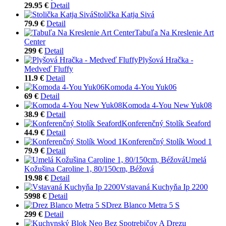
29.95 €
Detail
Stolička Katja Sivá
79.9 €
Detail
Tabuľa Na Kreslenie Art
Center
299 €
Detail
Plyšová Hračka -
Medveď Fluffy
11.9 €
Detail
Komoda 4-You Yuk06
69 €
Detail
Komoda 4-You New Yuk08
38.9 €
Detail
Konferenčný Stolík Seaford
44.9 €
Detail
Konferenčný Stolík Wood 1
79.9 €
Detail
Umelá
Kožušina Caroline 1, 80/150cm, Béžová
19.98 €
Detail
Vstavaná Kuchyňa Ip 2200
5998 €
Detail
Drez Blanco Metra 5 S
299 €
Detail