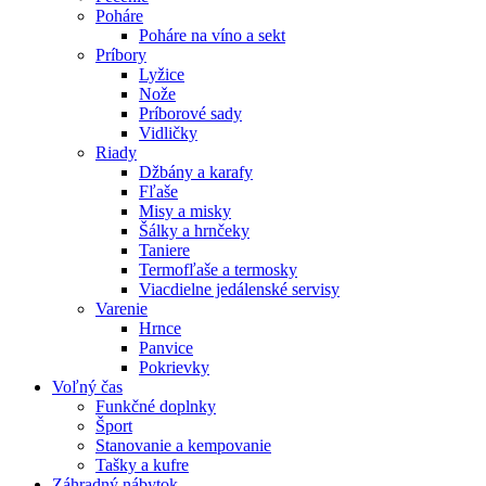
Poháre
Poháre na víno a sekt
Príbory
Lyžice
Nože
Príborové sady
Vidličky
Riady
Džbány a karafy
Fľaše
Misy a misky
Šálky a hrnčeky
Taniere
Termofľaše a termosky
Viacdielne jedálenské servisy
Varenie
Hrnce
Panvice
Pokrievky
Voľný čas
Funkčné doplnky
Šport
Stanovanie a kempovanie
Tašky a kufre
Záhradný nábytok