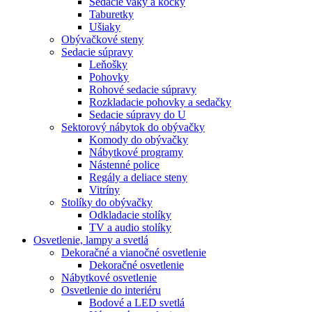
Sedacie vaky a kocky
Taburetky
Ušiaky
Obývačkové steny
Sedacie súpravy
Leňošky
Pohovky
Rohové sedacie súpravy
Rozkladacie pohovky a sedačky
Sedacie súpravy do U
Sektorový nábytok do obývačky
Komody do obývačky
Nábytkové programy
Nástenné police
Regály a deliace steny
Vitríny
Stolíky do obývačky
Odkladacie stolíky
TV a audio stolíky
Osvetlenie, lampy a svetlá
Dekoračné a vianočné osvetlenie
Dekoračné osvetlenie
Nábytkové osvetlenie
Osvetlenie do interiéru
Bodové a LED svetlá