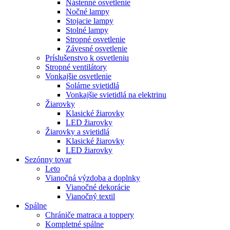
Nástenné osvetlenie
Nočné lampy
Stojacie lampy
Stolné lampy
Stropné osvetlenie
Závesné osvetlenie
Príslušenstvo k osvetleniu
Stropné ventilátory
Vonkajšie osvetlenie
Solárne svietidlá
Vonkajšie svietidlá na elektrinu
Žiarovky
Klasické žiarovky
LED žiarovky
Žiarovky a svietidlá
Klasické žiarovky
LED žiarovky
Sezónny tovar
Leto
Vianočná výzdoba a doplnky
Vianočné dekorácie
Vianočný textil
Spálne
Chrániče matraca a toppery
Kompletné spálne