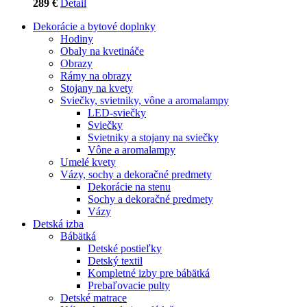
289 €
Detail
Dekorácie a bytové doplnky
Hodiny
Obaly na kvetináče
Obrazy
Rámy na obrazy
Stojany na kvety
Sviečky, svietniky, vône a aromalampy
LED-sviečky
Sviečky
Svietniky a stojany na sviečky
Vône a aromalampy
Umelé kvety
Vázy, sochy a dekoračné predmety
Dekorácie na stenu
Sochy a dekoračné predmety
Vázy
Detská izba
Bábätká
Detské postieľky
Detský textil
Kompletné izby pre bábätká
Prebaľovacie pulty
Detské matrace