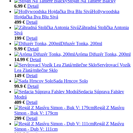
Stojan Na Taniere Blacky
6.99 €
Detail
Hollywoodska
Hojdačka Ilva Blu Sivá
499 €
Detail
Záhradná Stolička Antonia
Sivá
199 €
Detail
Difuzér Tonka, 200ml
9.99 €
Detail
Aróma Difuzér Tonka, 200ml
14.99 €
Detail
Servírovací Vozík
Lea Zlatá/mliečne Sklo
149 €
Detail
Sada Hrncov Solo
99.9 €
Detail
Sedacia Súprava Falslev
Modrá
409 €
Detail
Regál Z Masívu
Simon - Buk V: 179cm
299 €
Detail
Regál Z Masívu
Simon - Dub V: 111cm