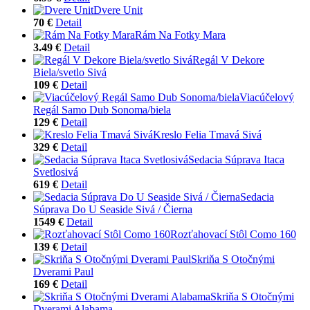
Dvere Unit
70 €
Detail
Rám Na Fotky Mara
3.49 €
Detail
Regál V Dekore
Biela/svetlo Sivá
109 €
Detail
Viacúčelový
Regál Samo Dub Sonoma/biela
129 €
Detail
Kreslo Felia Tmavá Sivá
329 €
Detail
Sedacia Súprava Itaca
Svetlosivá
619 €
Detail
Sedacia
Súprava Do U Seaside Sivá / Čierna
1549 €
Detail
Rozťahovací Stôl Como 160
139 €
Detail
Skriňa S Otočnými
Dverami Paul
169 €
Detail
Skriňa S Otočnými
Dverami Alabama