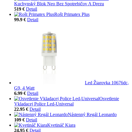
Kuchynský Blok Neo Bez Spotrebičov A Drezu
519 €
Detail
Rošt Primatex Plus
99.9 €
Detail
Led Žiarovka 10676dc,
G9, 4 Watt
6.99 €
Detail
Osvetlenie
Vkladacej Police Led-Universal
22.95 €
Detail
Nástenný Regál Leonardo
109 €
Detail
Kvetináč Kiara
24.95 €
Detail