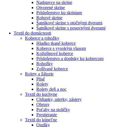
Nadstavce na skrine
Otvorené skrine
Príslušenstvo ku skriniam
Rohové skrine
Šatníkové skrine s otočnými dverami
Šatníkové skrine s posuvnými dverami
Textil do domácnosti
Koberce a rohožky
Hladko tkané koberce
Koberce s vysokým vlasom
Kožušinové koberce
Príslušenstvo a doplnky ku kobercom
Rohožky
Zošívané koberce
Rolety a žáluzie
Plisé
Rolety
Rolety deň a noc
Textil do kuchyne
Chňapky, utierky, zástery
Obrusy
Poťahy na stoličky
Prestieranie
Textil do kúpeľne
Osušky