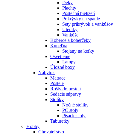
Deky
Plachty
Posteľná bielizeň
Prikrývky na spanie
Sety prikrývok a vankúšov
Uteráky
Vankúše
Koberce a koberčeky
Kúpeľňa
Stojany na kefky
Osvetlenie
Lampy
Úložné boxy
Nábytok
Matrace
Postele
Rošty do postelí
Sedacie súpravy
Stolíky
Nočné stolíky
PC stoly
Písacie stoly
Taburetky
Hobby
Chovateľstvo