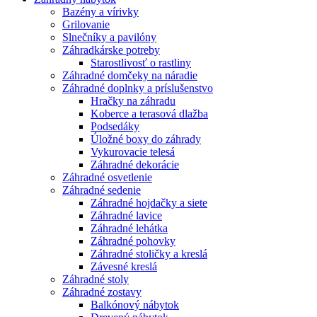
Bazény a vírivky
Grilovanie
Slnečníky a pavilóny
Záhradkárske potreby
Starostlivosť o rastliny
Záhradné domčeky na náradie
Záhradné doplnky a príslušenstvo
Hračky na záhradu
Koberce a terasová dlažba
Podsedáky
Úložné boxy do záhrady
Vykurovacie telesá
Záhradné dekorácie
Záhradné osvetlenie
Záhradné sedenie
Záhradné hojdačky a siete
Záhradné lavice
Záhradné lehátka
Záhradné pohovky
Záhradné stoličky a kreslá
Závesné kreslá
Záhradné stoly
Záhradné zostavy
Balkónový nábytok