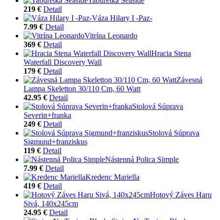
Taburetka Seaside
219 €
Detail
Váza Hilary I -Paz-
7.99 €
Detail
Vitrína Leonardo
369 €
Detail
Hracia Stena
Waterfall Discovery Wall
179 €
Detail
Závesná
Lampa Skeletton 30/110 Cm, 60 Watt
42.95 €
Detail
Stolová Súprava
Severin+franka
249 €
Detail
Stolová Súprava
Sigmund+franziskus
119 €
Detail
Nástenná Polica Simple
7.99 €
Detail
Kredenc Mariella
419 €
Detail
Hotový Záves Haru
Sivá, 140x245cm
24.95 €
Detail