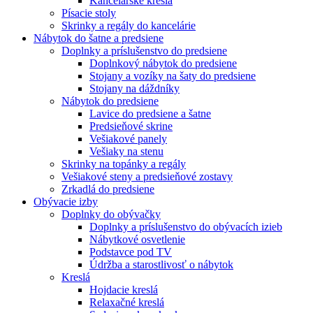
Kancelárske kreslá
Písacie stoly
Skrinky a regály do kancelárie
Nábytok do šatne a predsiene
Doplnky a príslušenstvo do predsiene
Doplnkový nábytok do predsiene
Stojany a vozíky na šaty do predsiene
Stojany na dáždníky
Nábytok do predsiene
Lavice do predsiene a šatne
Predsieňové skrine
Vešiakové panely
Vešiaky na stenu
Skrinky na topánky a regály
Vešiakové steny a predsieňové zostavy
Zrkadlá do predsiene
Obývacie izby
Doplnky do obývačky
Doplnky a príslušenstvo do obývacích izieb
Nábytkové osvetlenie
Podstavce pod TV
Údržba a starostlivosť o nábytok
Kreslá
Hojdacie kreslá
Relaxačné kreslá