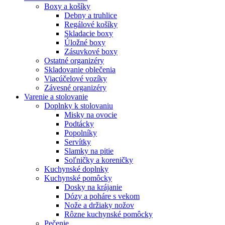
Boxy a košíky
Debny a truhlice
Regálové košíky
Skladacie boxy
Úložné boxy
Zásuvkové boxy
Ostatné organizéry
Skladovanie oblečenia
Viacúčelové vozíky
Závesné organizéry
Varenie a stolovanie
Doplnky k stolovaniu
Misky na ovocie
Podtácky
Popolníky
Servítky
Slamky na pitie
Soľničky a koreničky
Kuchynské doplnky
Kuchynské pomôcky
Dosky na krájanie
Dózy a poháre s vekom
Nože a držiaky nožov
Rôzne kuchynské pomôcky
Pečenie