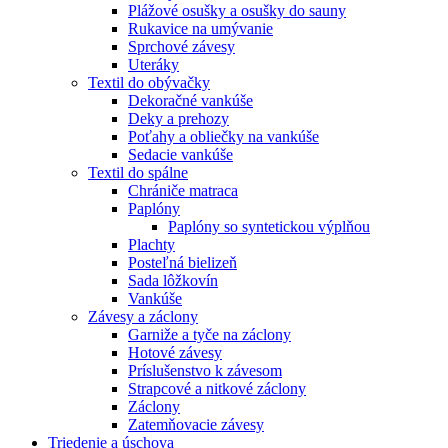
Plážové osušky a osušky do sauny
Rukavice na umývanie
Sprchové závesy
Uteráky
Textil do obývačky
Dekoračné vankúše
Deky a prehozy
Poťahy a obliečky na vankúše
Sedacie vankúše
Textil do spálne
Chrániče matraca
Paplóny
Paplóny so syntetickou výplňou
Plachty
Posteľná bielizeň
Sada lôžkovín
Vankúše
Závesy a záclony
Garniže a tyče na záclony
Hotové závesy
Príslušenstvo k závesom
Strapcové a nitkové záclony
Záclony
Zatemňovacie závesy
Triedenie a úschova