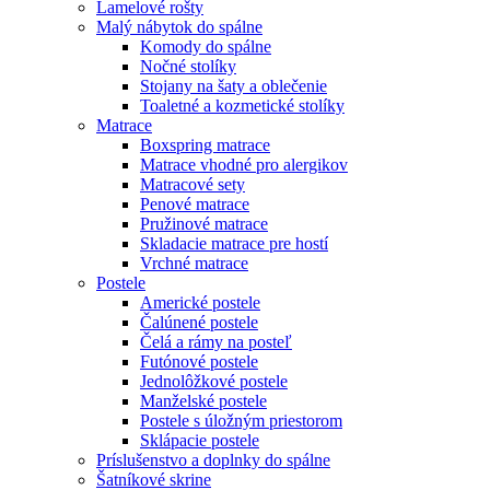
Lamelové rošty
Malý nábytok do spálne
Komody do spálne
Nočné stolíky
Stojany na šaty a oblečenie
Toaletné a kozmetické stolíky
Matrace
Boxspring matrace
Matrace vhodné pro alergikov
Matracové sety
Penové matrace
Pružinové matrace
Skladacie matrace pre hostí
Vrchné matrace
Postele
Americké postele
Čalúnené postele
Čelá a rámy na posteľ
Futónové postele
Jednolôžkové postele
Manželské postele
Postele s úložným priestorom
Sklápacie postele
Príslušenstvo a doplnky do spálne
Šatníkové skrine