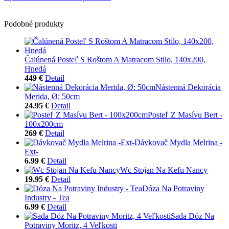
Podobné produkty
Čalúnená Posteľ S Roštom A Matracom Stilo, 140x200,
Hnedá
449 €
Detail
Nástenná Dekorácia
Merida, Ø: 50cm
24.95 €
Detail
Posteľ Z Masívu Bert -
100x200cm
269 €
Detail
Dávkovač Mydla Melrina -
Ext-
6.99 €
Detail
Wc Stojan Na Kefu Nancy
19.95 €
Detail
Dóza Na Potraviny
Industry - Tea
6.99 €
Detail
Sada Dóz Na
Potraviny Moritz, 4 Veľkosti