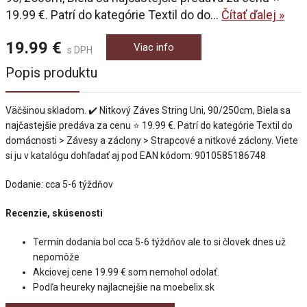
19.99 €. Patrí do kategórie Textil do do...
Čítať ďalej »
19.99 €
Viac info
s DPH
Popis produktu
Väčšinou skladom. ✔️ Nitkový Záves String Uni, 90/250cm, Biela sa
najčastejšie predáva za cenu ⭐ 19.99 €. Patrí do kategórie Textil do
domácnosti > Závesy a záclony > Strapcové a nitkové záclony. Viete
si ju v katalógu dohľadať aj pod EAN kódom: 9010585186748
Dodanie: cca 5-6 týždňov
Recenzie, skúsenosti
Termín dodania bol cca 5-6 týždňov ale to si človek dnes už
nepomôže
Akciovej cene 19.99 € som nemohol odolať.
Podľa heureky najlacnejšie na moebelix.sk