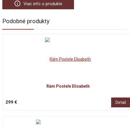
info_outline
Viac info o produkte
Podobné produkty
Rám Postele Elisabeth
299 €
Detail