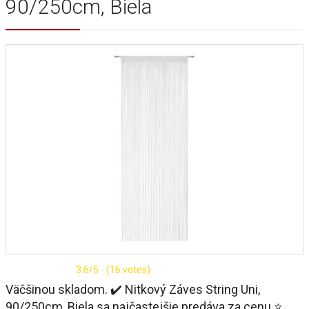
90/250cm, Biela
3.6/5 - (16 votes)
Väčšinou skladom. ✔️ Nitkový Záves String Uni,
90/250cm, Biela sa najčastejšie predáva za cenu ⭐