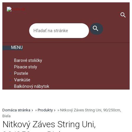
search
search
MENU
Barové stoličky
Písacie stoly
Postele
Vankúše
Balkónový nábytok
Domáca stránka
»
Produkty
»
Nitkový Záves String Uni, 90/250cm,
Biela
Nitkový Záves String Uni,