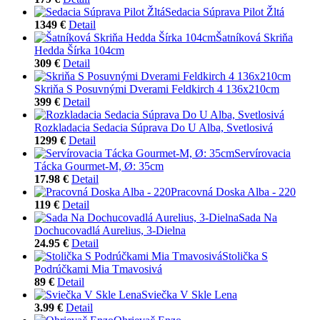
Sedacia Súprava Pilot Žltá
1349 €
Detail
Šatníková Skriňa
Hedda Šírka 104cm
309 €
Detail
Skriňa S Posuvnými Dverami Feldkirch 4 136x210cm
399 €
Detail
Rozkladacia Sedacia Súprava Do U Alba, Svetlosivá
1299 €
Detail
Servírovacia
Tácka Gourmet-M, Ø: 35cm
17.98 €
Detail
Pracovná Doska Alba - 220
119 €
Detail
Sada Na
Dochucovadlá Aurelius, 3-Dielna
24.95 €
Detail
Stolička S
Podrúčkami Mia Tmavosivá
89 €
Detail
Sviečka V Skle Lena
3.99 €
Detail