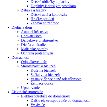
Detské obliečky a plachty
Doplnky k detským posteliam
Zábava a hračky
Detské autá a kolobežky
Hračky pre deti
Zábava na záhrade
Dielňa a dom
Autopríslušenstvo
Chovateľstvo
Darčekové príslušenstvo
Dielňa a náradie
Maliarske potreby
Ochrana proti hmyzu
Domácnosť
Odpadkové koše
Starostlivosť o bielizeň
Koše na bielizeň
Sušiaky na bielizeň
Vešiaky, štipce a iné príslušenstvo
Žehliace dosky
Upratovanie
Elektrické spotrebiče
Elektrospotrebiče do domácnosti
Dalšie elektrospotrebiče do domácnosti
Vysávače