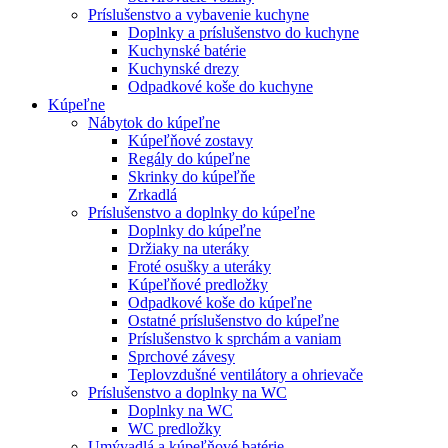
Príslušenstvo a vybavenie kuchyne
Doplnky a príslušenstvo do kuchyne
Kuchynské batérie
Kuchynské drezy
Odpadkové koše do kuchyne
Kúpeľne
Nábytok do kúpeľne
Kúpeľňové zostavy
Regály do kúpeľne
Skrinky do kúpeľňe
Zrkadlá
Príslušenstvo a doplnky do kúpeľne
Doplnky do kúpeľne
Držiaky na uteráky
Froté osušky a uteráky
Kúpeľňové predložky
Odpadkové koše do kúpeľne
Ostatné príslušenstvo do kúpeľne
Príslušenstvo k sprchám a vaniam
Sprchové závesy
Teplovzdušné ventilátory a ohrievače
Príslušenstvo a doplnky na WC
Doplnky na WC
WC predložky
Umývadlá a kúpeľňové batérie