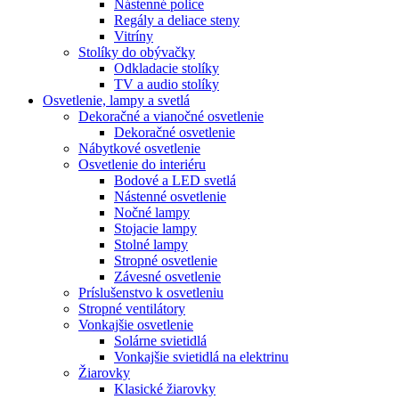
Nástenné police
Regály a deliace steny
Vitríny
Stolíky do obývačky
Odkladacie stolíky
TV a audio stolíky
Osvetlenie, lampy a svetlá
Dekoračné a vianočné osvetlenie
Dekoračné osvetlenie
Nábytkové osvetlenie
Osvetlenie do interiéru
Bodové a LED svetlá
Nástenné osvetlenie
Nočné lampy
Stojacie lampy
Stolné lampy
Stropné osvetlenie
Závesné osvetlenie
Príslušenstvo k osvetleniu
Stropné ventilátory
Vonkajšie osvetlenie
Solárne svietidlá
Vonkajšie svietidlá na elektrinu
Žiarovky
Klasické žiarovky