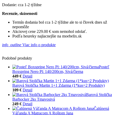
Dodanie: cca 1-2 týždne
Recenzie, skúsenosti
Termín dodania bol cca 1-2 týždne ale to si človek dnes už
nepomôže
Akciovej cene 229.00 € som nemohol odolať.
Podľa heureky najlacnejšie na moebelix.sk
info_outline
Viac info o produkte
Podobné produkty
Posteľ
Boxspring Nero Pl: 140/200cm, Sivá/čierna
449 €
Detail
Barová Stolička Martin 1+1 Zdarma (1*kus=2 Produkty)
109 €
Detail
Barová Stolička
Barhocker 2ks Tmavosivá
249 €
Detail
Čalúnená
Váľanda A Matracom A Roštom Jana