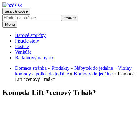
search
close
search
Menu
Barové stoličky
Písacie stoly
Postele
Vankúše
Balkónový nábytok
Domáca stránka
»
Produkty
»
Nábytok do jedálne
»
Vitríny,
komody a police do jedálne
»
Komody do jedálne
»
Komoda
Lift *cenový Trhák*
Komoda Lift *cenový Trhák*