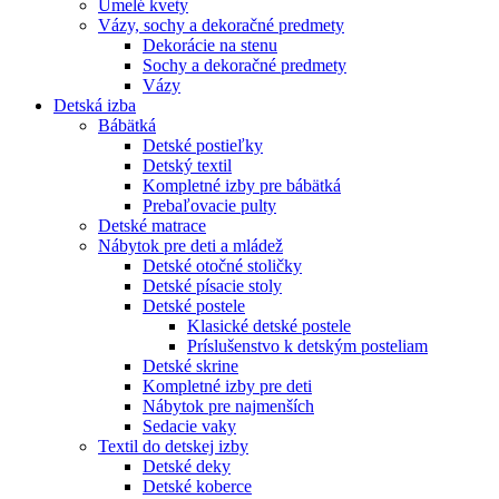
Umelé kvety
Vázy, sochy a dekoračné predmety
Dekorácie na stenu
Sochy a dekoračné predmety
Vázy
Detská izba
Bábätká
Detské postieľky
Detský textil
Kompletné izby pre bábätká
Prebaľovacie pulty
Detské matrace
Nábytok pre deti a mládež
Detské otočné stoličky
Detské písacie stoly
Detské postele
Klasické detské postele
Príslušenstvo k detským posteliam
Detské skrine
Kompletné izby pre deti
Nábytok pre najmenších
Sedacie vaky
Textil do detskej izby
Detské deky
Detské koberce