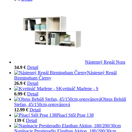
Nástenný Regál Nora
34.9 €
Detail
Nástenný Regál
Birmingham Čierny
26.9 €
Detail
Kvetináč Marlene - S
6.99 €
Detail
Obrus Behúň
Stefan, 45/150cm,orgovánová
12.99 €
Detail
Písací Stôl Prag 138
139 €
Detail
Napínacie Prestieradlo Elasthan Aktion, 180/200/30cm