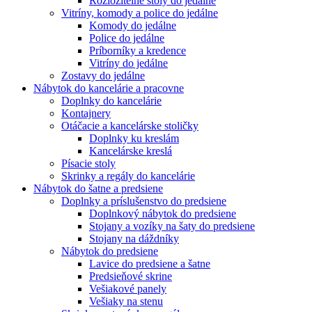
Rozložitelné stoly do jedálne
Vitríny, komody a police do jedálne
Komody do jedálne
Police do jedálne
Príborníky a kredence
Vitríny do jedálne
Zostavy do jedálne
Nábytok do kancelárie a pracovne
Doplnky do kancelárie
Kontajnery
Otáčacie a kancelárske stoličky
Doplnky ku kreslám
Kancelárske kreslá
Písacie stoly
Skrinky a regály do kancelárie
Nábytok do šatne a predsiene
Doplnky a príslušenstvo do predsiene
Doplnkový nábytok do predsiene
Stojany a vozíky na šaty do predsiene
Stojany na dáždníky
Nábytok do predsiene
Lavice do predsiene a šatne
Predsieňové skrine
Vešiakové panely
Vešiaky na stenu