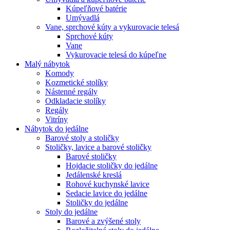
Kúpeľňové batérie
Umývadlá
Vane, sprchové kúty a vykurovacie telesá
Sprchové kúty
Vane
Vykurovacie telesá do kúpeľne
Malý nábytok
Komody
Kozmetické stolíky
Nástenné regály
Odkladacie stolíky
Regály
Vitríny
Nábytok do jedálne
Barové stoly a stoličky
Stoličky, lavice a barové stoličky
Barové stoličky
Hojdacie stoličky do jedálne
Jedálenské kreslá
Rohové kuchynské lavice
Sedacie lavice do jedálne
Stoličky do jedálne
Stoly do jedálne
Barové a zvýšené stoly