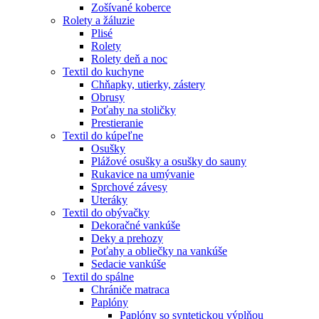
Zošívané koberce
Rolety a žáluzie
Plisé
Rolety
Rolety deň a noc
Textil do kuchyne
Chňapky, utierky, zástery
Obrusy
Poťahy na stoličky
Prestieranie
Textil do kúpeľne
Osušky
Plážové osušky a osušky do sauny
Rukavice na umývanie
Sprchové závesy
Uteráky
Textil do obývačky
Dekoračné vankúše
Deky a prehozy
Poťahy a obliečky na vankúše
Sedacie vankúše
Textil do spálne
Chrániče matraca
Paplóny
Paplóny so syntetickou výplňou