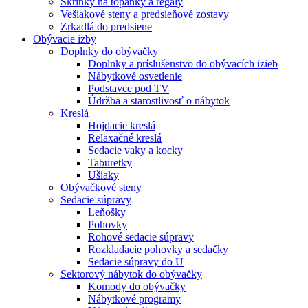
Skrinky na topánky a regály
Vešiakové steny a predsieňové zostavy
Zrkadlá do predsiene
Obývacie izby
Doplnky do obývačky
Doplnky a príslušenstvo do obývacích izieb
Nábytkové osvetlenie
Podstavce pod TV
Údržba a starostlivosť o nábytok
Kreslá
Hojdacie kreslá
Relaxačné kreslá
Sedacie vaky a kocky
Taburetky
Ušiaky
Obývačkové steny
Sedacie súpravy
Leňošky
Pohovky
Rohové sedacie súpravy
Rozkladacie pohovky a sedačky
Sedacie súpravy do U
Sektorový nábytok do obývačky
Komody do obývačky
Nábytkové programy