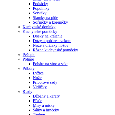
Podtácky
Popolníky
Servítky
Slamky na pitie
Soľničky a koreničky
Kuchynské doplnky
Kuchynské pomôcky
Dosky na krájanie
Dózy a poháre s vekom
Nože a držiaky nožov
Rôzne kuchynské pomôcky
Pečenie
Poháre
Poháre na víno a sekt
Príbory
Lyžice
Nože
Príborové sady
Vidličky
Riady
Džbány a karafy
Fľaše
Misy a misky
Šálky a hrnčeky
Taniere