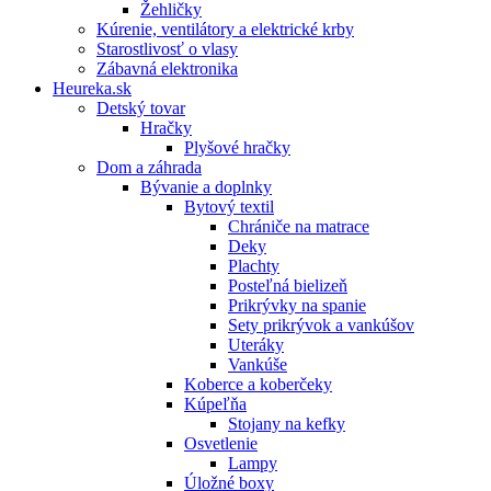
Žehličky
Kúrenie, ventilátory a elektrické krby
Starostlivosť o vlasy
Zábavná elektronika
Heureka.sk
Detský tovar
Hračky
Plyšové hračky
Dom a záhrada
Bývanie a doplnky
Bytový textil
Chrániče na matrace
Deky
Plachty
Posteľná bielizeň
Prikrývky na spanie
Sety prikrývok a vankúšov
Uteráky
Vankúše
Koberce a koberčeky
Kúpeľňa
Stojany na kefky
Osvetlenie
Lampy
Úložné boxy