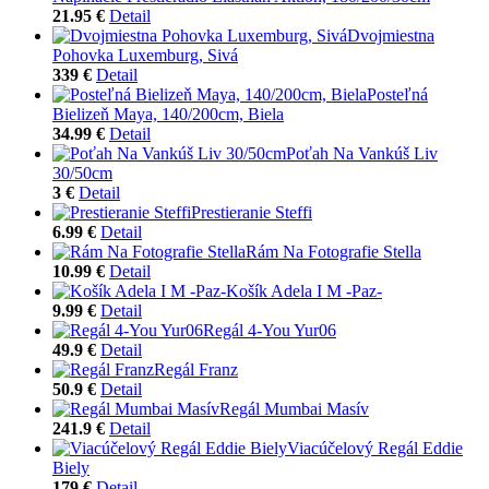
21.95 €
Detail
Dvojmiestna
Pohovka Luxemburg, Sivá
339 €
Detail
Posteľná
Bielizeň Maya, 140/200cm, Biela
34.99 €
Detail
Poťah Na Vankúš Liv
30/50cm
3 €
Detail
Prestieranie Steffi
6.99 €
Detail
Rám Na Fotografie Stella
10.99 €
Detail
Košík Adela I M -Paz-
9.99 €
Detail
Regál 4-You Yur06
49.9 €
Detail
Regál Franz
50.9 €
Detail
Regál Mumbai Masív
241.9 €
Detail
Viacúčelový Regál Eddie
Biely
179 €
Detail