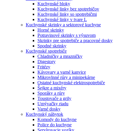
Kuchynské bloky
Kuchynské linky bez spotrebičov
Kuchynské linky so spotrebičmi
Kuchynské linky v tvare L
Kuchynské skrinky a sektorové kuchyne
Horné skrinky
Potravinové skrinky s výsuvom
Skrinky pre spotrebiče a pracovné dosky
Spodné skrinky
Kuchynské spotrebiče
Chladničky a mrazničky
Digestory
Fritézy
Kávovary a varné kanvice
Mikrovlnné rúry a minipekárne
Ostatné kuchynské elektrospotrebiče
Šejkre a mixéry
Sporáky a rúry
Toustovače a grily
Umývačky riadu
Varné dosky
Kuchynský nábytok
Komody do kuchyne
Police do kuchyne
Servírovacie vozíky