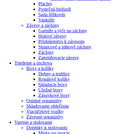
Plachty
Posteľná bielizeň
Sada lôžkovín
Vankúše
Závesy a záclony
Garniže a tyče na záclony
Hotové závesy
Príslušenstvo k závesom
Strapcové a nitkové záclony
Záclony
Zatemňovacie závesy
Triedenie a úschova
Boxy a košíky
Debny a truhlice
Regálové košíky
Skladacie boxy
Úložné boxy
Zásuvkové boxy
Ostatné organizéry
Skladovanie oblečenia
Viacúčelové vozíky
Závesné organizéry
Varenie a stolovanie
Doplnky k stolovaniu
Misky na ovocie