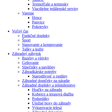
Termofľaše a termosky
Viacdielne jedálenské servisy
Varenie
Hrnce
Panvice
Pokrievky
Voľný čas
Funkčné doplnky
Šport
Stanovanie a kempovanie
Tašky a kufre
Záhradný nábytok
Bazény a vírivky
Grilovanie
Slnečníky a pavilóny
Záhradkárske potreby
Starostlivosť o rastliny
Záhradné domčeky na náradie
Záhradné doplnky a príslušenstvo
Hračky na záhradu
Koberce a terasová dlažba
Podsedáky
Úložné boxy do záhrady
Vykurovacie telesá