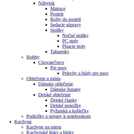
Nábytok
Matrace
Postele
Rošty do postelí
Sedacie súpravy
Stolíky
Nočné stolíky
PC stoly
Písacie stoly
Taburetky
Hobby
Chovateľstvo
Pre psov
Pelechy a búdy pre psov
Oblečenie a móda
Dámske oblečenie
Dámske župany
Detské oblečenie
Detské čiapky
Detské ponožky
Pyžamká a košieľky
Podložky a stojany k notebookom
Kuchyne
Kuchyne na mieru
Kuchynské linky a bloky