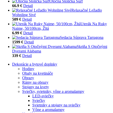
Otočná Stolička Surf
66.9 €
Detail
Relaxačné Ležadlo
Wohnling Sivé
509 €
Detail
Uterák Na Ruky
Naime, 50/100cm, Žltá
6.99 €
Detail
Sedacia Súprava Tarragona
1599 €
Detail
Skriňa S Otočnými
Dverami Alabama
339 €
Detail
Dekorácie a bytové doplnky
Hodiny
Obaly na kvetináče
Obrazy
Rámy na obrazy
Stojany na kvety
Sviečky, svietniky, vône a aromalampy
LED-sviečky
Sviečky
Svietniky a stojany na sviečky
Vône a aromalampy