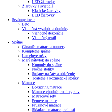
LED žiarovky
Žiarovky a svietidlá
Klasické žiarovky
LED žiarovky
Sezónny tovar
Leto
Vianočná výzdoba a doplnky
Vianočné dekorácie
Vianočný textil
Spálne
Chrániče matraca a toppery
Kompletné spálne
Lamelové rošty
Malý nábytok do spálne
Komody do spálne
Nočné stolíky
Stojany na šaty a oblečenie
Toaletné a kozmetické stolíky
Matrace
Boxspring matrace
Matrace vhodné pro alergikov
Matracové sety
Penové matrace
Pružinové matrace
Skladacie matrace pre hostí