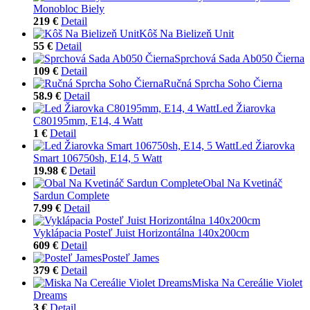
Monobloc Biely
219 €
Detail
Kôš Na Bielizeň Unit
55 €
Detail
Sprchová Sada Ab050 Čierna
109 €
Detail
Ručná Sprcha Soho Čierna
58.9 €
Detail
Led Žiarovka
C80195mm, E14, 4 Watt
1 €
Detail
Led Žiarovka
Smart 106750sh, E14, 5 Watt
19.98 €
Detail
Obal Na Kvetináč
Sardun Complete
7.99 €
Detail
Vyklápacia Posteľ Juist Horizontálna 140x200cm
609 €
Detail
Posteľ James
379 €
Detail
Miska Na Cereálie Violet
Dreams
3 €
Detail