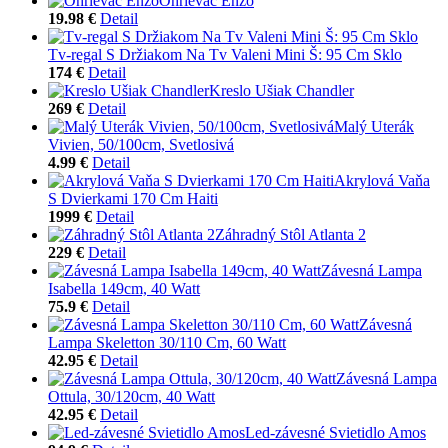
Ohrievač Enzo
19.98 €
Detail
Tv-regal S Držiakom Na Tv Valeni Mini Š: 95 Cm Sklo
174 €
Detail
Kreslo Ušiak Chandler
269 €
Detail
Malý Uterák
Vivien, 50/100cm, Svetlosivá
4.99 €
Detail
Akrylová Vaňa
S Dvierkami 170 Cm Haiti
1999 €
Detail
Záhradný Stôl Atlanta 2
229 €
Detail
Závesná Lampa
Isabella 149cm, 40 Watt
75.9 €
Detail
Závesná
Lampa Skeletton 30/110 Cm, 60 Watt
42.95 €
Detail
Závesná Lampa
Ottula, 30/120cm, 40 Watt
42.95 €
Detail
Led-závesné Svietidlo Amos