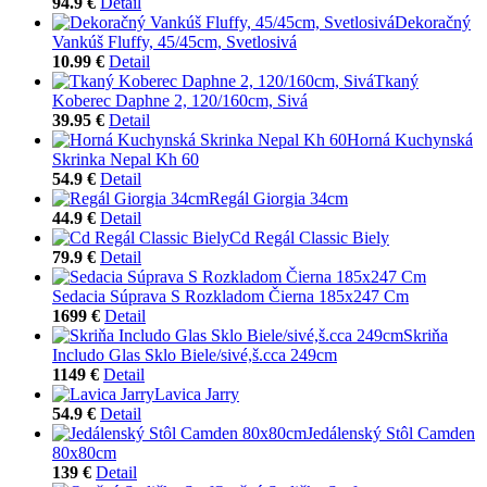
94.9 €
Detail
Dekoračný
Vankúš Fluffy, 45/45cm, Svetlosivá
10.99 €
Detail
Tkaný
Koberec Daphne 2, 120/160cm, Sivá
39.95 €
Detail
Horná Kuchynská
Skrinka Nepal Kh 60
54.9 €
Detail
Regál Giorgia 34cm
44.9 €
Detail
Cd Regál Classic Biely
79.9 €
Detail
Sedacia Súprava S Rozkladom Čierna 185x247 Cm
1699 €
Detail
Skriňa
Includo Glas Sklo Biele/sivé,š.cca 249cm
1149 €
Detail
Lavica Jarry
54.9 €
Detail
Jedálenský Stôl Camden
80x80cm
139 €
Detail