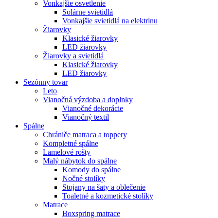
Vonkajšie osvetlenie
Solárne svietidlá
Vonkajšie svietidlá na elektrinu
Žiarovky
Klasické žiarovky
LED žiarovky
Žiarovky a svietidlá
Klasické žiarovky
LED žiarovky
Sezónny tovar
Leto
Vianočná výzdoba a doplnky
Vianočné dekorácie
Vianočný textil
Spálne
Chrániče matraca a toppery
Kompletné spálne
Lamelové rošty
Malý nábytok do spálne
Komody do spálne
Nočné stolíky
Stojany na šaty a oblečenie
Toaletné a kozmetické stolíky
Matrace
Boxspring matrace