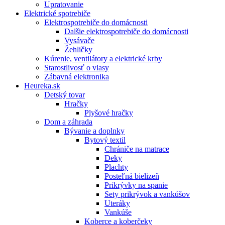
Upratovanie
Elektrické spotrebiče
Elektrospotrebiče do domácnosti
Dalšie elektrospotrebiče do domácnosti
Vysávače
Žehličky
Kúrenie, ventilátory a elektrické krby
Starostlivosť o vlasy
Zábavná elektronika
Heureka.sk
Detský tovar
Hračky
Plyšové hračky
Dom a záhrada
Bývanie a doplnky
Bytový textil
Chrániče na matrace
Deky
Plachty
Posteľná bielizeň
Prikrývky na spanie
Sety prikrývok a vankúšov
Uteráky
Vankúše
Koberce a koberčeky