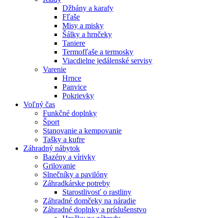
Džbány a karafy
Fľaše
Misy a misky
Šálky a hrnčeky
Taniere
Termofľaše a termosky
Viacdielne jedálenské servisy
Varenie
Hrnce
Panvice
Pokrievky
Voľný čas
Funkčné doplnky
Šport
Stanovanie a kempovanie
Tašky a kufre
Záhradný nábytok
Bazény a vírivky
Grilovanie
Slnečníky a pavilóny
Záhradkárske potreby
Starostlivosť o rastliny
Záhradné domčeky na náradie
Záhradné doplnky a príslušenstvo