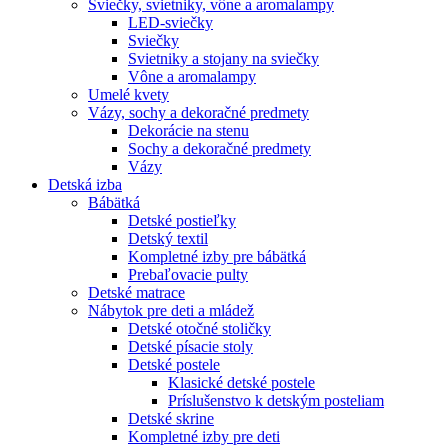
Sviečky, svietniky, vône a aromalampy
LED-sviečky
Sviečky
Svietniky a stojany na sviečky
Vône a aromalampy
Umelé kvety
Vázy, sochy a dekoračné predmety
Dekorácie na stenu
Sochy a dekoračné predmety
Vázy
Detská izba
Bábätká
Detské postieľky
Detský textil
Kompletné izby pre bábätká
Prebaľovacie pulty
Detské matrace
Nábytok pre deti a mládež
Detské otočné stoličky
Detské písacie stoly
Detské postele
Klasické detské postele
Príslušenstvo k detským posteliam
Detské skrine
Kompletné izby pre deti