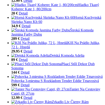
12.99 €
Detail
Hladko Tkaný
Koberec Kate 1, 80/200cm
20 €
Detail
Horná Kuchynská
Skrinka Nano Kh 60
34.9 €
Detail
Široká Komoda
Jasmina Farby Dubu
289 €
Detail
Kôš Na Prádlo Julika,
72 L, Hnedá
29.95 €
Detail
Detská Komoda Adelia
89 €
Detail
Písací Stôl Dekor Dub
Sonoma
144 €
Detail
Pohovka 3-miestna S Rozkladom Tender Eddie Tmavosivá
599 €
Detail
Tanier Na Cestoviny
Capri, Ø: 27cm
12.99 €
Detail
Zrkadlo Liv Čierny Rám