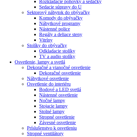
Rozkladacie pohovky a sedačky
Sedacie súpravy do U
Sektorový nábytok do obývačky
Komody do obývačky
Nábytkové programy
Nástenné police
Regály a deliace steny
Vitríny
Stolíky do obývačky
Odkladacie stolíky
TV a audio stolíky
Osvetlenie, lampy a svetlá
Dekoračné a vianočné osvetlenie
Dekoračné osvetlenie
Nábytkové osvetlenie
Osvetlenie do interiéru
Bodové a LED svetlá
Nástenné osvetlenie
Nočné lampy
Stojacie lampy
Stolné lampy
Stropné osvetlenie
Závesné osvetlenie
Príslušenstvo k osvetleniu
Stropné ventilátory