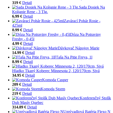
319 €
Detail
Sada Dosiek Na
Krájanie Rene - 3 Tlg.
6.99 €
Detail
Zavárací Pohár Rosie -
425ml
0.99 €
Detail
Dóza Na Potraviny
Freshy - 0,45l
4.99 €
Detail
Dávkovač Nápojov Marie
14.99 €
Detail
Fľaša Na Pitie Freya, 1l
8.99 €
Detail
Hladko Tkaný Koberec Minnesota 2, 120/170cm, Sivá
34.95 €
Detail
Komoda Casper
209 €
Detail
Komoda Storm
219 €
Detail
Konferenčný Stolík
Dub Masív Quebec
314.89 €
Detail
Umývadlová Batéria Flexo N