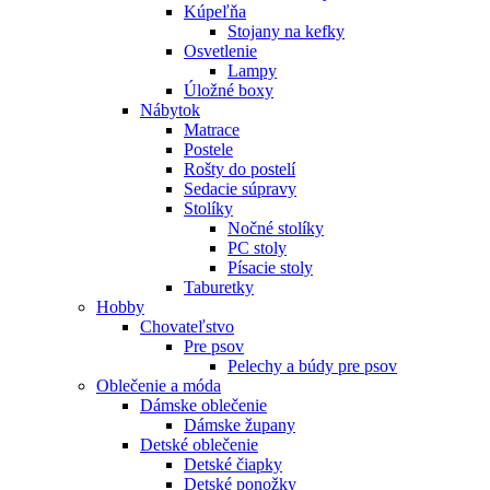
Kúpeľňa
Stojany na kefky
Osvetlenie
Lampy
Úložné boxy
Nábytok
Matrace
Postele
Rošty do postelí
Sedacie súpravy
Stolíky
Nočné stolíky
PC stoly
Písacie stoly
Taburetky
Hobby
Chovateľstvo
Pre psov
Pelechy a búdy pre psov
Oblečenie a móda
Dámske oblečenie
Dámske župany
Detské oblečenie
Detské čiapky
Detské ponožky