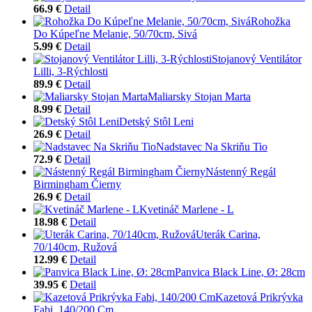
66.9 €
Detail
Rohožka
Do Kúpeľne Melanie, 50/70cm, Sivá
5.99 €
Detail
Stojanový Ventilátor
Lilli, 3-Rýchlosti
89.9 €
Detail
Maliarsky Stojan Marta
8.99 €
Detail
Detský Stôl Leni
26.9 €
Detail
Nadstavec Na Skriňu Tio
72.9 €
Detail
Nástenný Regál
Birmingham Čierny
26.9 €
Detail
Kvetináč Marlene - L
18.98 €
Detail
Uterák Carina,
70/140cm, Ružová
12.99 €
Detail
Panvica Black Line, Ø: 28cm
39.95 €
Detail
Kazetová Prikrývka
Fabi, 140/200 Cm