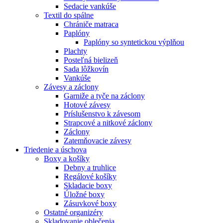
Sedacie vankúše
Textil do spálne
Chrániče matraca
Paplóny
Paplóny so syntetickou výplňou
Plachty
Posteľná bielizeň
Sada lôžkovín
Vankúše
Závesy a záclony
Garniže a tyče na záclony
Hotové závesy
Príslušenstvo k závesom
Strapcové a nitkové záclony
Záclony
Zatemňovacie závesy
Triedenie a úschova
Boxy a košíky
Debny a truhlice
Regálové košíky
Skladacie boxy
Úložné boxy
Zásuvkové boxy
Ostatné organizéry
Skladovanie oblečenia