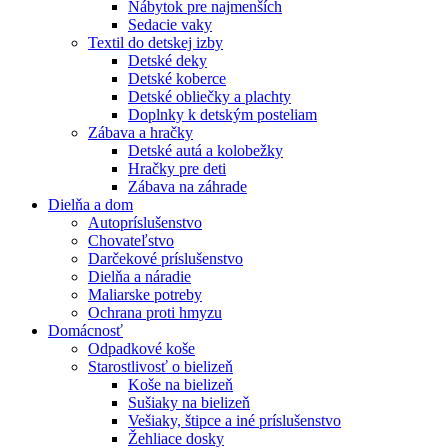
Nábytok pre najmenších
Sedacie vaky
Textil do detskej izby
Detské deky
Detské koberce
Detské obliečky a plachty
Doplnky k detským posteliam
Zábava a hračky
Detské autá a kolobežky
Hračky pre deti
Zábava na záhrade
Dielňa a dom
Autopríslušenstvo
Chovateľstvo
Darčekové príslušenstvo
Dielňa a náradie
Maliarske potreby
Ochrana proti hmyzu
Domácnosť
Odpadkové koše
Starostlivosť o bielizeň
Koše na bielizeň
Sušiaky na bielizeň
Vešiaky, štipce a iné príslušenstvo
Žehliace dosky