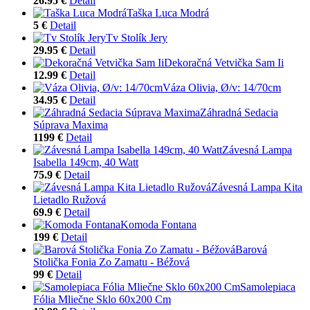
26.95 €
Detail
Taška Luca Modrá
5 €
Detail
Tv Stolík Jery
29.95 €
Detail
Dekoračná Vetvička Sam Ii
12.99 €
Detail
Váza Olivia, Ø/v: 14/70cm
34.95 €
Detail
Záhradná Sedacia
Súprava Maxima
1199 €
Detail
Závesná Lampa
Isabella 149cm, 40 Watt
75.9 €
Detail
Závesná Lampa Kita
Lietadlo Ružová
69.9 €
Detail
Komoda Fontana
199 €
Detail
Barová
Stolička Fonia Zo Zamatu - Béžová
99 €
Detail
Samolepiaca
Fólia Mliečne Sklo 60x200 Cm