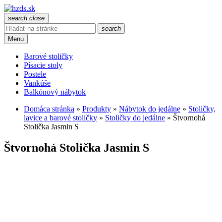
search
close
search
Menu
Barové stoličky
Písacie stoly
Postele
Vankúše
Balkónový nábytok
Domáca stránka
»
Produkty
»
Nábytok do jedálne
»
Stoličky,
lavice a barové stoličky
»
Stoličky do jedálne
»
Štvornohá
Stolička Jasmin S
Štvornohá Stolička Jasmin S