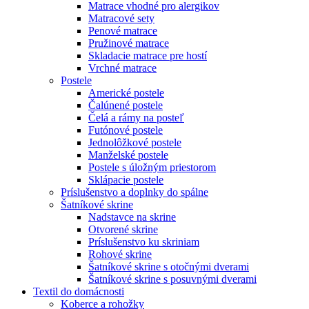
Matrace vhodné pro alergikov
Matracové sety
Penové matrace
Pružinové matrace
Skladacie matrace pre hostí
Vrchné matrace
Postele
Americké postele
Čalúnené postele
Čelá a rámy na posteľ
Futónové postele
Jednolôžkové postele
Manželské postele
Postele s úložným priestorom
Sklápacie postele
Príslušenstvo a doplnky do spálne
Šatníkové skrine
Nadstavce na skrine
Otvorené skrine
Príslušenstvo ku skriniam
Rohové skrine
Šatníkové skrine s otočnými dverami
Šatníkové skrine s posuvnými dverami
Textil do domácnosti
Koberce a rohožky