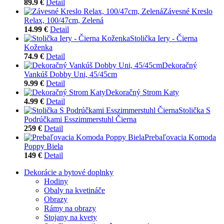
89.9 €
Detail
Závesné Kreslo
Relax, 100/47cm, Zelená
14.99 €
Detail
Stolička Iery - Čierna
Koženka
74.9 €
Detail
Dekoračný
Vankúš Dobby Uni, 45/45cm
9.99 €
Detail
Dekoračný Strom Katy
4.99 €
Detail
Stolička S
Podrúčkami Esszimmerstuhl Čierna
259 €
Detail
Prebaľovacia Komoda
Poppy Biela
149 €
Detail
Dekorácie a bytové doplnky
Hodiny
Obaly na kvetináče
Obrazy
Rámy na obrazy
Stojany na kvety