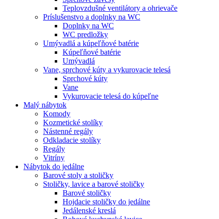
Teplovzdušné ventilátory a ohrievače
Príslušenstvo a doplnky na WC
Doplnky na WC
WC predložky
Umývadlá a kúpeľňové batérie
Kúpeľňové batérie
Umývadlá
Vane, sprchové kúty a vykurovacie telesá
Sprchové kúty
Vane
Vykurovacie telesá do kúpeľne
Malý nábytok
Komody
Kozmetické stolíky
Nástenné regály
Odkladacie stolíky
Regály
Vitríny
Nábytok do jedálne
Barové stoly a stoličky
Stoličky, lavice a barové stoličky
Barové stoličky
Hojdacie stoličky do jedálne
Jedálenské kreslá