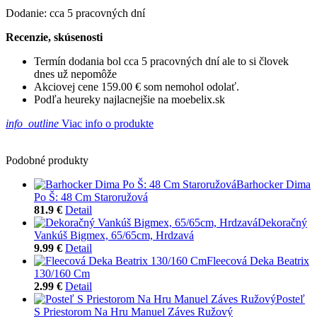
Dodanie: cca 5 pracovných dní
Recenzie, skúsenosti
Termín dodania bol cca 5 pracovných dní ale to si človek
dnes už nepomôže
Akciovej cene 159.00 € som nemohol odolať.
Podľa heureky najlacnejšie na moebelix.sk
info_outline
Viac info o produkte
Podobné produkty
Barhocker Dima
Po Š: 48 Cm Staroružová
81.9 €
Detail
Dekoračný
Vankúš Bigmex, 65/65cm, Hrdzavá
9.99 €
Detail
Fleecová Deka Beatrix
130/160 Cm
2.99 €
Detail
Posteľ
S Priestorom Na Hru Manuel Záves Ružový