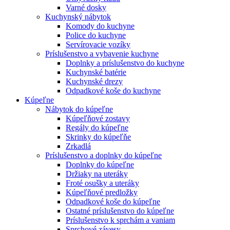
Varné dosky
Kuchynský nábytok
Komody do kuchyne
Police do kuchyne
Servírovacie vozíky
Príslušenstvo a vybavenie kuchyne
Doplnky a príslušenstvo do kuchyne
Kuchynské batérie
Kuchynské drezy
Odpadkové koše do kuchyne
Kúpeľne
Nábytok do kúpeľne
Kúpeľňové zostavy
Regály do kúpeľne
Skrinky do kúpeľňe
Zrkadlá
Príslušenstvo a doplnky do kúpeľne
Doplnky do kúpeľne
Držiaky na uteráky
Froté osušky a uteráky
Kúpeľňové predložky
Odpadkové koše do kúpeľne
Ostatné príslušenstvo do kúpeľne
Príslušenstvo k sprchám a vaniam
Sprchové závesy