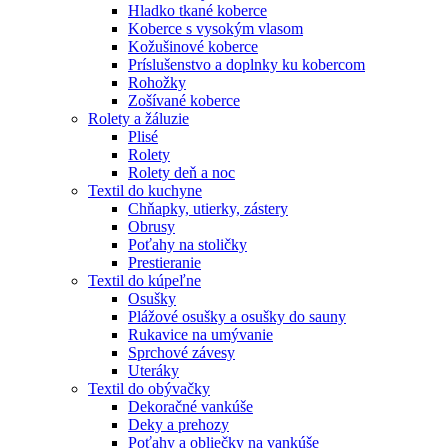
Hladko tkané koberce
Koberce s vysokým vlasom
Kožušinové koberce
Príslušenstvo a doplnky ku kobercom
Rohožky
Zošívané koberce
Rolety a žáluzie
Plisé
Rolety
Rolety deň a noc
Textil do kuchyne
Chňapky, utierky, zástery
Obrusy
Poťahy na stoličky
Prestieranie
Textil do kúpeľne
Osušky
Plážové osušky a osušky do sauny
Rukavice na umývanie
Sprchové závesy
Uteráky
Textil do obývačky
Dekoračné vankúše
Deky a prehozy
Poťahy a obliečky na vankúše