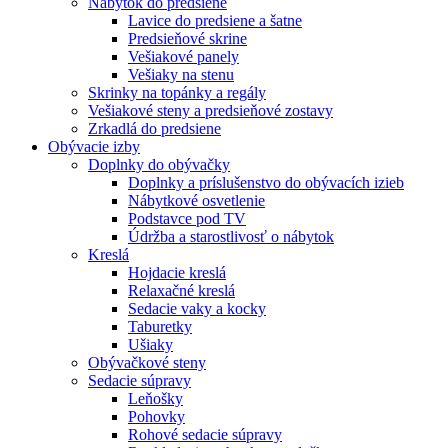
Nábytok do predsiene
Lavice do predsiene a šatne
Predsieňové skrine
Vešiakové panely
Vešiaky na stenu
Skrinky na topánky a regály
Vešiakové steny a predsieňové zostavy
Zrkadlá do predsiene
Obývacie izby
Doplnky do obývačky
Doplnky a príslušenstvo do obývacích izieb
Nábytkové osvetlenie
Podstavce pod TV
Údržba a starostlivosť o nábytok
Kreslá
Hojdacie kreslá
Relaxačné kreslá
Sedacie vaky a kocky
Taburetky
Ušiaky
Obývačkové steny
Sedacie súpravy
Leňošky
Pohovky
Rohové sedacie súpravy