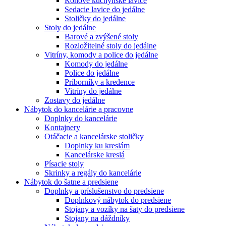
Rohové kuchynské lavice
Sedacie lavice do jedálne
Stoličky do jedálne
Stoly do jedálne
Barové a zvýšené stoly
Rozložitelné stoly do jedálne
Vitríny, komody a police do jedálne
Komody do jedálne
Police do jedálne
Príborníky a kredence
Vitríny do jedálne
Zostavy do jedálne
Nábytok do kancelárie a pracovne
Doplnky do kancelárie
Kontajnery
Otáčacie a kancelárske stoličky
Doplnky ku kreslám
Kancelárske kreslá
Písacie stoly
Skrinky a regály do kancelárie
Nábytok do šatne a predsiene
Doplnky a príslušenstvo do predsiene
Doplnkový nábytok do predsiene
Stojany a vozíky na šaty do predsiene
Stojany na dáždníky