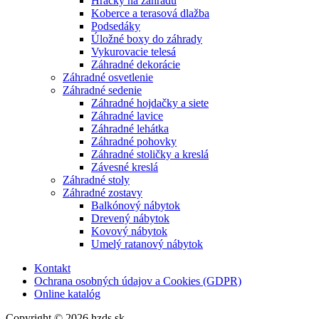
Hračky na záhradu
Koberce a terasová dlažba
Podsedáky
Úložné boxy do záhrady
Vykurovacie telesá
Záhradné dekorácie
Záhradné osvetlenie
Záhradné sedenie
Záhradné hojdačky a siete
Záhradné lavice
Záhradné lehátka
Záhradné pohovky
Záhradné stoličky a kreslá
Závesné kreslá
Záhradné stoly
Záhradné zostavy
Balkónový nábytok
Drevený nábytok
Kovový nábytok
Umelý ratanový nábytok
Kontakt
Ochrana osobných údajov a Cookies (GDPR)
Online katalóg
Copyright © 2026 hzds.sk