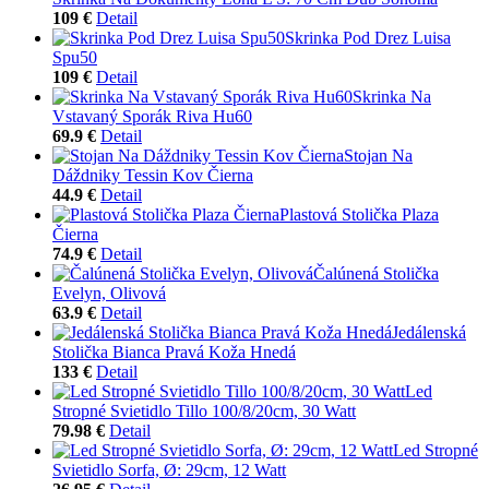
109 €
Detail
Skrinka Pod Drez Luisa
Spu50
109 €
Detail
Skrinka Na
Vstavaný Sporák Riva Hu60
69.9 €
Detail
Stojan Na
Dáždniky Tessin Kov Čierna
44.9 €
Detail
Plastová Stolička Plaza
Čierna
74.9 €
Detail
Čalúnená Stolička
Evelyn, Olivová
63.9 €
Detail
Jedálenská
Stolička Bianca Pravá Koža Hnedá
133 €
Detail
Led
Stropné Svietidlo Tillo 100/8/20cm, 30 Watt
79.98 €
Detail
Led Stropné
Svietidlo Sorfa, Ø: 29cm, 12 Watt