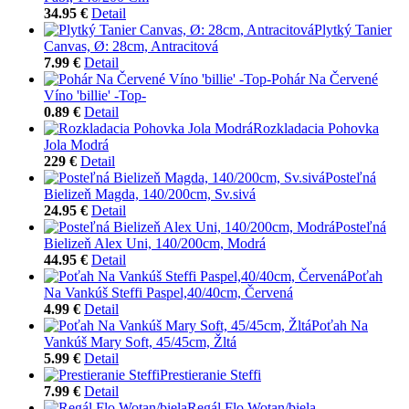
34.95 €
Detail
Plytký Tanier
Canvas, Ø: 28cm, Antracitová
7.99 €
Detail
Pohár Na Červené
Víno 'billie' -Top-
0.89 €
Detail
Rozkladacia Pohovka
Jola Modrá
229 €
Detail
Posteľná
Bielizeň Magda, 140/200cm, Sv.sivá
24.95 €
Detail
Posteľná
Bielizeň Alex Uni, 140/200cm, Modrá
44.95 €
Detail
Poťah
Na Vankúš Steffi Paspel,40/40cm, Červená
4.99 €
Detail
Poťah Na
Vankúš Mary Soft, 45/45cm, Žltá
5.99 €
Detail
Prestieranie Steffi
7.99 €
Detail
Regál Flo Wotan/biela