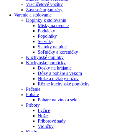
Viacúčelové vozíky
Závesné organizéry
Varenie a stolovanie
Doplnky k stolovaniu
Misky na ovocie
Podtácky
Popolníky
Servítky
Slamky na pitie
Soľničky a koreničky
Kuchynské doplnky
Kuchynské pomôcky
Dosky na krájanie
Dózy a poháre s vekom
Nože a držiaky nožov
Rôzne kuchynské pomôcky
Pečenie
Poháre
Poháre na víno a sekt
Príbory
Lyžice
Nože
Príborové sady
Vidličky
Riady