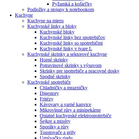
Pyžamká a košieľky
Podložky a stojany k notebookom
Kuchyne
Kuchyne na mieru
Kuchynské linky a bloky
Kuchynské bloky
Kuchynské linky bez spotrebičov
Kuchynské linky so spotrebičmi
Kuchynské linky v tvare L
Kuchynské skrinky a sektorové kuchyne
Horné skrinky
Potravinové skrinky s výsuvom
Skrinky pre spotrebiče a pracovné dosky
Spodné skrinky
Kuchynské spotrebiče
Chladničky a mrazničky
Digestory
Fritézy
Kávovary a varné kanvice
Mikrovlnné rúry a minipekárne
Ostatné kuchynské elektrospotrebiče
Šejkre a mixéry
Sporáky a rúry
Toustovače a grily
Umývačky riadu