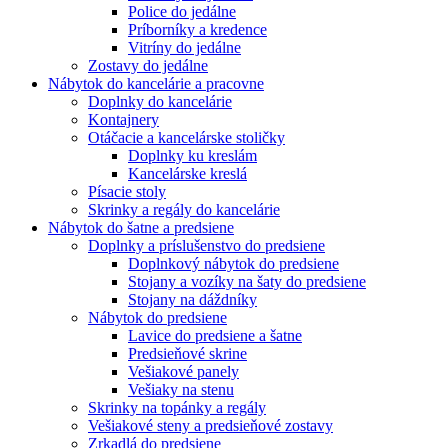
Police do jedálne
Príborníky a kredence
Vitríny do jedálne
Zostavy do jedálne
Nábytok do kancelárie a pracovne
Doplnky do kancelárie
Kontajnery
Otáčacie a kancelárske stoličky
Doplnky ku kreslám
Kancelárske kreslá
Písacie stoly
Skrinky a regály do kancelárie
Nábytok do šatne a predsiene
Doplnky a príslušenstvo do predsiene
Doplnkový nábytok do predsiene
Stojany a vozíky na šaty do predsiene
Stojany na dáždníky
Nábytok do predsiene
Lavice do predsiene a šatne
Predsieňové skrine
Vešiakové panely
Vešiaky na stenu
Skrinky na topánky a regály
Vešiakové steny a predsieňové zostavy
Zrkadlá do predsiene