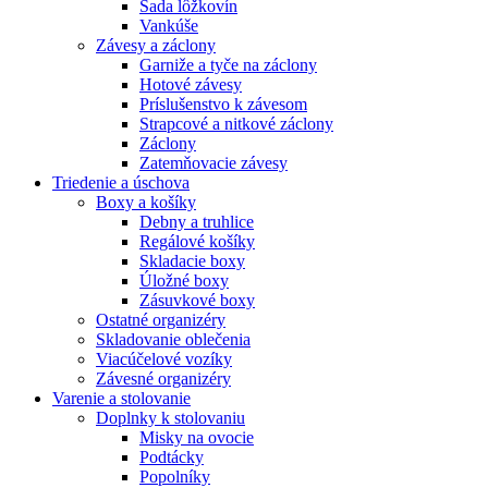
Sada lôžkovín
Vankúše
Závesy a záclony
Garniže a tyče na záclony
Hotové závesy
Príslušenstvo k závesom
Strapcové a nitkové záclony
Záclony
Zatemňovacie závesy
Triedenie a úschova
Boxy a košíky
Debny a truhlice
Regálové košíky
Skladacie boxy
Úložné boxy
Zásuvkové boxy
Ostatné organizéry
Skladovanie oblečenia
Viacúčelové vozíky
Závesné organizéry
Varenie a stolovanie
Doplnky k stolovaniu
Misky na ovocie
Podtácky
Popolníky