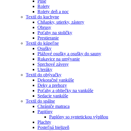
Plisé
Rolety
Rolety deň a noc
Textil do kuchyne
Chňapky, utierky, zástery
Obrusy
Poťahy na stoličky
Prestieranie
Textil do kúpeľne
Osušky
Plážové osušky a osušky do sauny
Rukavice na umývanie
Sprchové závesy
Uteráky
Textil do obývačky
Dekoračné vankúše
Deky a prehozy
Poťahy a obliečky na vankúše
Sedacie vankúše
Textil do spálne
Chrániče matraca
Paplóny
Paplóny so syntetickou výplňou
Plachty
Posteľná bielizeň