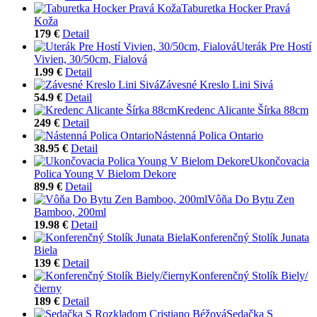
Taburetka Hocker Pravá
Koža
179 €
Detail
Uterák Pre Hostí
Vivien, 30/50cm, Fialová
1.99 €
Detail
Závesné Kreslo Lini Sivá
54.9 €
Detail
Kredenc Alicante Šírka 88cm
249 €
Detail
Nástenná Polica Ontario
38.95 €
Detail
Ukončovacia
Polica Young V Bielom Dekore
89.9 €
Detail
Vôňa Do Bytu Zen
Bamboo, 200ml
19.98 €
Detail
Konferenčný Stolík Junata
Biela
139 €
Detail
Konferenčný Stolík Biely/
čierny
189 €
Detail
Sedačka S