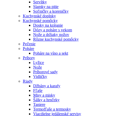
Servítky
Slamky na pitie
Soľničky a koreničky
Kuchynské doplnky
Kuchynské pomôcky
Dosky na krájanie
Dózy a poháre s vekom
Nože a držiaky nožov
Rôzne kuchynské pomôcky
Pečenie
Poháre
Poháre na víno a sekt
Príbory
Lyžice
Nože
Príborové sady
Vidličky
Riady
Džbány a karafy
Fľaše
Misy a misky
Šálky a hrnčeky
Taniere
Termofľaše a termosky
Viacdielne jedálenské servisy