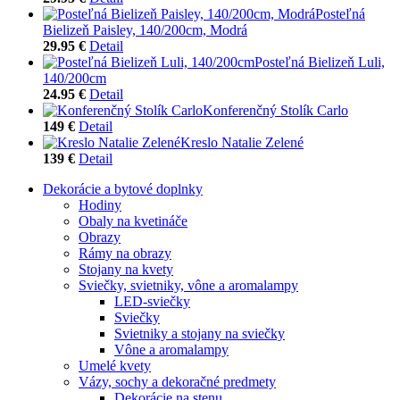
Posteľná
Bielizeň Paisley, 140/200cm, Modrá
29.95 €
Detail
Posteľná Bielizeň Luli,
140/200cm
24.95 €
Detail
Konferenčný Stolík Carlo
149 €
Detail
Kreslo Natalie Zelené
139 €
Detail
Dekorácie a bytové doplnky
Hodiny
Obaly na kvetináče
Obrazy
Rámy na obrazy
Stojany na kvety
Sviečky, svietniky, vône a aromalampy
LED-sviečky
Sviečky
Svietniky a stojany na sviečky
Vône a aromalampy
Umelé kvety
Vázy, sochy a dekoračné predmety
Dekorácie na stenu