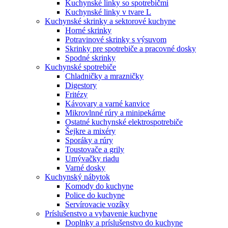
Kuchynské linky so spotrebičmi
Kuchynské linky v tvare L
Kuchynské skrinky a sektorové kuchyne
Horné skrinky
Potravinové skrinky s výsuvom
Skrinky pre spotrebiče a pracovné dosky
Spodné skrinky
Kuchynské spotrebiče
Chladničky a mrazničky
Digestory
Fritézy
Kávovary a varné kanvice
Mikrovlnné rúry a minipekárne
Ostatné kuchynské elektrospotrebiče
Šejkre a mixéry
Sporáky a rúry
Toustovače a grily
Umývačky riadu
Varné dosky
Kuchynský nábytok
Komody do kuchyne
Police do kuchyne
Servírovacie vozíky
Príslušenstvo a vybavenie kuchyne
Doplnky a príslušenstvo do kuchyne