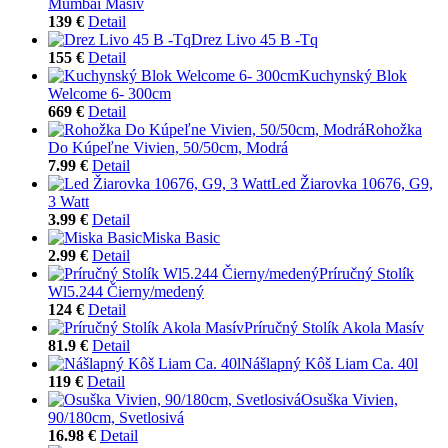
Mumbai Masív
139 €
Detail
Drez Livo 45 B -Tq
155 €
Detail
Kuchynský Blok
Welcome 6- 300cm
669 €
Detail
Rohožka
Do Kúpeľne Vivien, 50/50cm, Modrá
7.99 €
Detail
Led Žiarovka 10676, G9,
3 Watt
3.99 €
Detail
Miska Basic
2.99 €
Detail
Príručný Stolík
Wl5.244 Čierny/medený
124 €
Detail
Príručný Stolík Akola Masív
81.9 €
Detail
Nášlapný Kôš Liam Ca. 40l
119 €
Detail
Osuška Vivien,
90/180cm, Svetlosivá
16.98 €
Detail