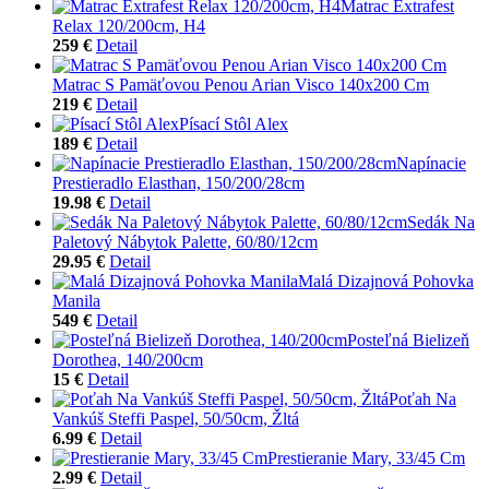
Matrac Extrafest
Relax 120/200cm, H4
259 €
Detail
Matrac S Pamäťovou Penou Arian Visco 140x200 Cm
219 €
Detail
Písací Stôl Alex
189 €
Detail
Napínacie
Prestieradlo Elasthan, 150/200/28cm
19.98 €
Detail
Sedák Na
Paletový Nábytok Palette, 60/80/12cm
29.95 €
Detail
Malá Dizajnová Pohovka
Manila
549 €
Detail
Posteľná Bielizeň
Dorothea, 140/200cm
15 €
Detail
Poťah Na
Vankúš Steffi Paspel, 50/50cm, Žltá
6.99 €
Detail
Prestieranie Mary, 33/45 Cm
2.99 €
Detail