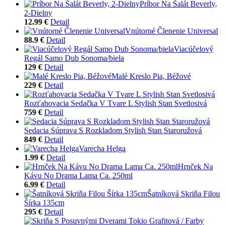
Príbor Na Šalát Beverly,
2-Dielny
12.99 €
Detail
Vnútorné Členenie Universal
88.9 €
Detail
Viacúčelový
Regál Samo Dub Sonoma/biela
129 €
Detail
Malé Kreslo Pia, Béžové
229 €
Detail
Rozťahovacia Sedačka V Tvare L Stylish Stan Svetlosivá
759 €
Detail
Sedacia Súprava S Rozkladom Stylish Stan Staroružová
849 €
Detail
Varecha Helga
1.99 €
Detail
Hrnček Na
Kávu No Drama Lama Ca. 250ml
6.99 €
Detail
Šatníková Skriňa Filou
Šírka 135cm
295 €
Detail