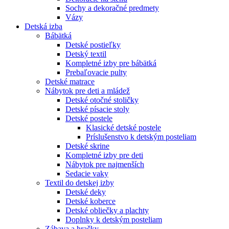
Sochy a dekoračné predmety
Vázy
Detská izba
Bábätká
Detské postieľky
Detský textil
Kompletné izby pre bábätká
Prebaľovacie pulty
Detské matrace
Nábytok pre deti a mládež
Detské otočné stoličky
Detské písacie stoly
Detské postele
Klasické detské postele
Príslušenstvo k detským posteliam
Detské skrine
Kompletné izby pre deti
Nábytok pre najmenších
Sedacie vaky
Textil do detskej izby
Detské deky
Detské koberce
Detské obliečky a plachty
Doplnky k detským posteliam
Zábava a hračky