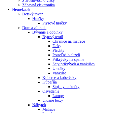
Starostlivosť o vlasy
Zábavná elektronika
Heureka.sk
Detský tovar
Hračky
Plyšové hračky
Dom a záhrada
Bývanie a doplnky
Bytový textil
Chrániče na matrace
Deky
Plachty
Posteľná bielizeň
Prikrývky na spanie
Sety prikrývok a vankúšov
Uteráky
Vankúše
Koberce a koberčeky
Kúpeľňa
Stojany na kefky
Osvetlenie
Lampy
Úložné boxy
Nábytok
Matrace