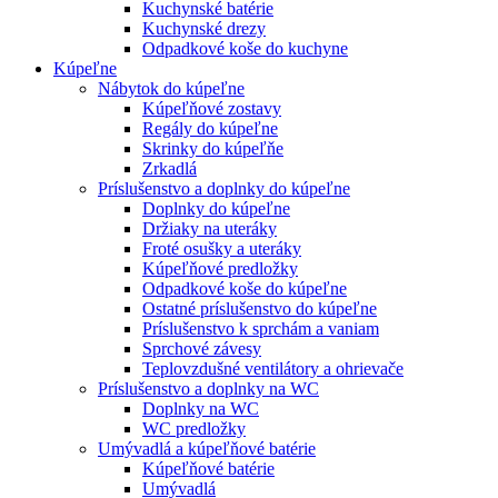
Kuchynské batérie
Kuchynské drezy
Odpadkové koše do kuchyne
Kúpeľne
Nábytok do kúpeľne
Kúpeľňové zostavy
Regály do kúpeľne
Skrinky do kúpeľňe
Zrkadlá
Príslušenstvo a doplnky do kúpeľne
Doplnky do kúpeľne
Držiaky na uteráky
Froté osušky a uteráky
Kúpeľňové predložky
Odpadkové koše do kúpeľne
Ostatné príslušenstvo do kúpeľne
Príslušenstvo k sprchám a vaniam
Sprchové závesy
Teplovzdušné ventilátory a ohrievače
Príslušenstvo a doplnky na WC
Doplnky na WC
WC predložky
Umývadlá a kúpeľňové batérie
Kúpeľňové batérie
Umývadlá