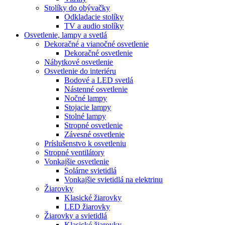
Stolíky do obývačky
Odkladacie stolíky
TV a audio stolíky
Osvetlenie, lampy a svetlá
Dekoračné a vianočné osvetlenie
Dekoračné osvetlenie
Nábytkové osvetlenie
Osvetlenie do interiéru
Bodové a LED svetlá
Nástenné osvetlenie
Nočné lampy
Stojacie lampy
Stolné lampy
Stropné osvetlenie
Závesné osvetlenie
Príslušenstvo k osvetleniu
Stropné ventilátory
Vonkajšie osvetlenie
Solárne svietidlá
Vonkajšie svietidlá na elektrinu
Žiarovky
Klasické žiarovky
LED žiarovky
Žiarovky a svietidlá
Klasické žiarovky