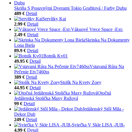
Skriňa S Posuvnými Dverami Tokio Grafitová / Farby Dubu
489 €
Detail
Servítky Kai
2.99 €
Detail
Vákuové Vrece Space -Ext-
2.49 €
Detail
Skrinka Na Dokumenty
Lona Biela
89.9 €
Detail
Botník Kv01
49.95 €
Detail
Vstavaná Rúra Na
Pečenie Etv7460ss
389 €
Detail
Stolík Na Kvety Zoey
44.95 €
Detail
Otočná
Jedálenská Stolička Maxy Ružová
99 €
Detail
Jedálenský Stôl Mila -
Dekor Dub
249 €
Detail
Sviečka V Skle LISA -JUB-
4.99 €
Detail