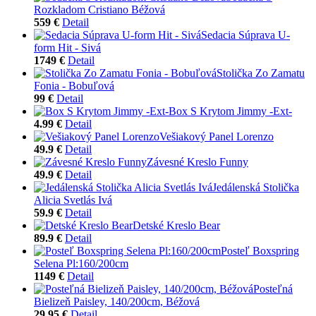
Rozkladom Cristiano Béžová
559 €
Detail
Sedacia Súprava U-
form Hit - Sivá
1749 €
Detail
Stolička Zo Zamatu
Fonia - Bobuľová
99 €
Detail
Box S Krytom Jimmy -Ext-
4.99 €
Detail
Vešiakový Panel Lorenzo
49.9 €
Detail
Závesné Kreslo Funny
49.9 €
Detail
Jedálenská Stolička
Alicia Svetlás Ivá
59.9 €
Detail
Detské Kreslo Bear
89.9 €
Detail
Posteľ Boxspring
Selena Pl:160/200cm
1149 €
Detail
Posteľná
Bielizeň Paisley, 140/200cm, Béžová
29.95 €
Detail