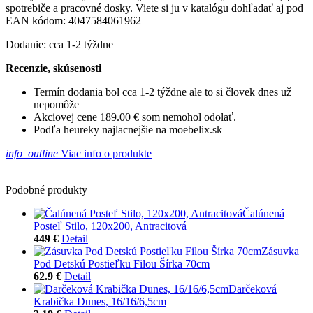
spotrebiče a pracovné dosky. Viete si ju v katalógu dohľadať aj pod
EAN kódom: 4047584061962
Dodanie: cca 1-2 týždne
Recenzie, skúsenosti
Termín dodania bol cca 1-2 týždne ale to si človek dnes už
nepomôže
Akciovej cene 189.00 € som nemohol odolať.
Podľa heureky najlacnejšie na moebelix.sk
info_outline
Viac info o produkte
Podobné produkty
Čalúnená
Posteľ Stilo, 120x200, Antracitová
449 €
Detail
Zásuvka
Pod Detskú Postieľku Filou Šírka 70cm
62.9 €
Detail
Darčeková
Krabička Dunes, 16/16/6,5cm