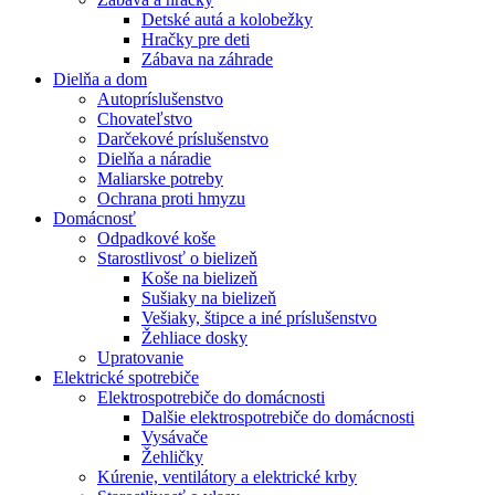
Detské autá a kolobežky
Hračky pre deti
Zábava na záhrade
Dielňa a dom
Autopríslušenstvo
Chovateľstvo
Darčekové príslušenstvo
Dielňa a náradie
Maliarske potreby
Ochrana proti hmyzu
Domácnosť
Odpadkové koše
Starostlivosť o bielizeň
Koše na bielizeň
Sušiaky na bielizeň
Vešiaky, štipce a iné príslušenstvo
Žehliace dosky
Upratovanie
Elektrické spotrebiče
Elektrospotrebiče do domácnosti
Dalšie elektrospotrebiče do domácnosti
Vysávače
Žehličky
Kúrenie, ventilátory a elektrické krby