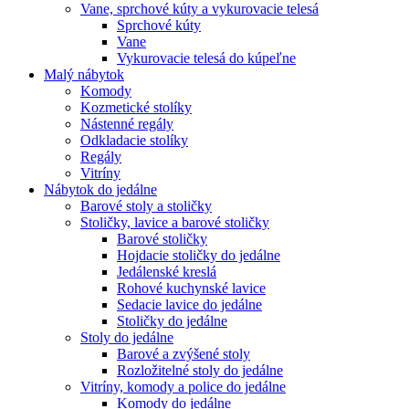
Vane, sprchové kúty a vykurovacie telesá
Sprchové kúty
Vane
Vykurovacie telesá do kúpeľne
Malý nábytok
Komody
Kozmetické stolíky
Nástenné regály
Odkladacie stolíky
Regály
Vitríny
Nábytok do jedálne
Barové stoly a stoličky
Stoličky, lavice a barové stoličky
Barové stoličky
Hojdacie stoličky do jedálne
Jedálenské kreslá
Rohové kuchynské lavice
Sedacie lavice do jedálne
Stoličky do jedálne
Stoly do jedálne
Barové a zvýšené stoly
Rozložitelné stoly do jedálne
Vitríny, komody a police do jedálne
Komody do jedálne