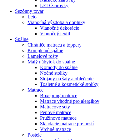
LED žiarovky
Sezónny tovar
Leto
Vianočná výzdoba a doplnky
Vianočné dekorácie
Vianočný textil
Spálne
Chrániče matraca a toppery
Kompletné spálne
Lamelové rošty
Malý nábytok do spálne
Komody do spálne
Nočné stolíky
Stojany na šaty a oblečenie
Toaletné a kozmetické stolíky
Matrace
Boxspring matrace
Matrace vhodné pro alergikov
Matracové sety
Penové matrace
Pružinové matrace
Skladacie matrace pre hostí
Vrchné matrace
Postele