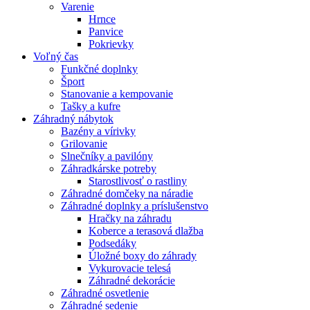
Varenie
Hrnce
Panvice
Pokrievky
Voľný čas
Funkčné doplnky
Šport
Stanovanie a kempovanie
Tašky a kufre
Záhradný nábytok
Bazény a vírivky
Grilovanie
Slnečníky a pavilóny
Záhradkárske potreby
Starostlivosť o rastliny
Záhradné domčeky na náradie
Záhradné doplnky a príslušenstvo
Hračky na záhradu
Koberce a terasová dlažba
Podsedáky
Úložné boxy do záhrady
Vykurovacie telesá
Záhradné dekorácie
Záhradné osvetlenie
Záhradné sedenie