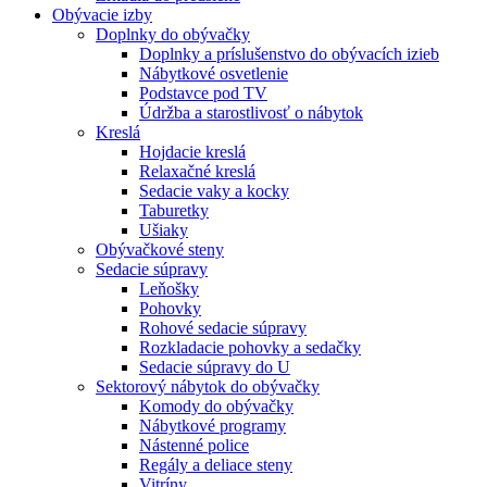
Obývacie izby
Doplnky do obývačky
Doplnky a príslušenstvo do obývacích izieb
Nábytkové osvetlenie
Podstavce pod TV
Údržba a starostlivosť o nábytok
Kreslá
Hojdacie kreslá
Relaxačné kreslá
Sedacie vaky a kocky
Taburetky
Ušiaky
Obývačkové steny
Sedacie súpravy
Leňošky
Pohovky
Rohové sedacie súpravy
Rozkladacie pohovky a sedačky
Sedacie súpravy do U
Sektorový nábytok do obývačky
Komody do obývačky
Nábytkové programy
Nástenné police
Regály a deliace steny
Vitríny