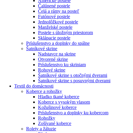
Americké postele
Čalúnené postele
Čelá a rámy na posteľ
Futónové postele
Jednolôžkové postele
Manželské postele
Postele s úložným priestorom
Sklápacie postele
Príslušenstvo a doplnky do spálne
Šatníkové skrine
Nadstavce na skrine
Otvorené skrine
Príslušenstvo ku skriniam
Rohové skrine
Šatníkové skrine s otočnými dverami
Šatníkové skrine s posuvnými dverami
Textil do domácnosti
Koberce a rohožky
Hladko tkané koberce
Koberce s vysokým vlasom
Kožušinové koberce
Príslušenstvo a doplnky ku kobercom
Rohožky
Zošívané koberce
Rolety a žáluzie