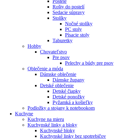
Postele
Rošty do postelí
Sedacie súpravy
Stolíky
Nočné stolíky
PC stoly
Písacie stoly
Taburetky
Hobby
Chovateľstvo
Pre psov
Pelechy a búdy pre psov
Oblečenie a móda
Dámske oblečenie
Dámske župany
Detské oblečenie
Detské čiapky
Detské ponožky
Pyžamká a košieľky
Podložky a stojany k notebookom
Kuchyne
Kuchyne na mieru
Kuchynské linky a bloky
Kuchynské bloky
Kuchynské linky bez spotrebičov