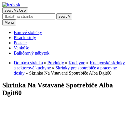
search
close
search
Menu
Barové stoličky
Písacie stoly
Postele
Vankúše
Balkónový nábytok
Domáca stránka
»
Produkty
»
Kuchyne
»
Kuchynské skrinky
a sektorové kuchyne
»
Skrinky pre spotrebiče a pracovné
dosky
»
Skrinka Na Vstavané Spotrebiče Alba Dgit60
Skrinka Na Vstavané Spotrebiče Alba
Dgit60