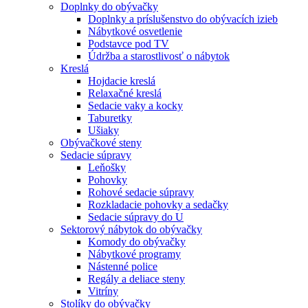
Doplnky do obývačky
Doplnky a príslušenstvo do obývacích izieb
Nábytkové osvetlenie
Podstavce pod TV
Údržba a starostlivosť o nábytok
Kreslá
Hojdacie kreslá
Relaxačné kreslá
Sedacie vaky a kocky
Taburetky
Ušiaky
Obývačkové steny
Sedacie súpravy
Leňošky
Pohovky
Rohové sedacie súpravy
Rozkladacie pohovky a sedačky
Sedacie súpravy do U
Sektorový nábytok do obývačky
Komody do obývačky
Nábytkové programy
Nástenné police
Regály a deliace steny
Vitríny
Stolíky do obývačky