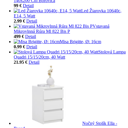
140x200 Cm Borovica
99 €
Detail
Led Žiarovka 10640c,
E14, 5 Watt
2.99 €
Detail
Vstavaná
Mikrovlnná Rúra Ml 822 Bis P
499 €
Detail
Misa Brigitte, Ø: 16cm
0.99 €
Detail
Stolová Lampa
Quadri 15/15/20cm, 40 Watt
21.95 €
Detail
Nočný Stolík Ella -