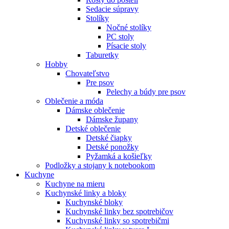
Sedacie súpravy
Stolíky
Nočné stolíky
PC stoly
Písacie stoly
Taburetky
Hobby
Chovateľstvo
Pre psov
Pelechy a búdy pre psov
Oblečenie a móda
Dámske oblečenie
Dámske župany
Detské oblečenie
Detské čiapky
Detské ponožky
Pyžamká a košieľky
Podložky a stojany k notebookom
Kuchyne
Kuchyne na mieru
Kuchynské linky a bloky
Kuchynské bloky
Kuchynské linky bez spotrebičov
Kuchynské linky so spotrebičmi