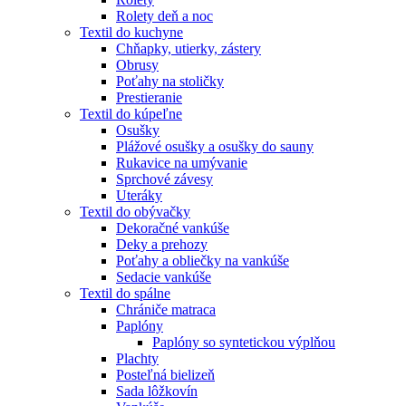
Rolety deň a noc
Textil do kuchyne
Chňapky, utierky, zástery
Obrusy
Poťahy na stoličky
Prestieranie
Textil do kúpeľne
Osušky
Plážové osušky a osušky do sauny
Rukavice na umývanie
Sprchové závesy
Uteráky
Textil do obývačky
Dekoračné vankúše
Deky a prehozy
Poťahy a obliečky na vankúše
Sedacie vankúše
Textil do spálne
Chrániče matraca
Paplóny
Paplóny so syntetickou výplňou
Plachty
Posteľná bielizeň
Sada lôžkovín