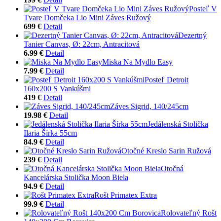
Posteľ V
Tvare Domčeka Lio Mini Záves Ružový
699 €
Detail
Dezertný
Tanier Canvas, Ø: 22cm, Antracitová
6.99 €
Detail
Miska Na Mydlo Easy
7.99 €
Detail
Posteľ Detroit
160x200 S Vankúšmi
419 €
Detail
Záves Sigrid, 140/245cm
19.98 €
Detail
Jedálenská Stolička
Ilaria Šírka 55cm
84.9 €
Detail
Otočné Kreslo Sarin Ružová
239 €
Detail
Otočná
Kancelárska Stolička Moon Biela
94.9 €
Detail
Rošt Primatex Extra
99.9 €
Detail
Rolovateľný Rošt