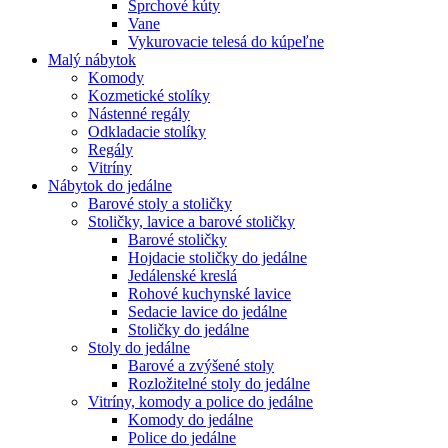
Sprchové kúty
Vane
Vykurovacie telesá do kúpeľne
Malý nábytok
Komody
Kozmetické stolíky
Nástenné regály
Odkladacie stolíky
Regály
Vitríny
Nábytok do jedálne
Barové stoly a stoličky
Stoličky, lavice a barové stoličky
Barové stoličky
Hojdacie stoličky do jedálne
Jedálenské kreslá
Rohové kuchynské lavice
Sedacie lavice do jedálne
Stoličky do jedálne
Stoly do jedálne
Barové a zvýšené stoly
Rozložitelné stoly do jedálne
Vitríny, komody a police do jedálne
Komody do jedálne
Police do jedálne