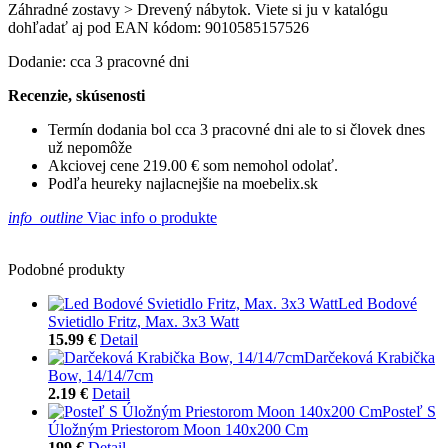
Záhradné zostavy > Drevený nábytok. Viete si ju v katalógu
dohľadať aj pod EAN kódom: 9010585157526
Dodanie: cca 3 pracovné dni
Recenzie, skúsenosti
Termín dodania bol cca 3 pracovné dni ale to si človek dnes
už nepomôže
Akciovej cene 219.00 € som nemohol odolať.
Podľa heureky najlacnejšie na moebelix.sk
info_outline
Viac info o produkte
Podobné produkty
Led Bodové
Svietidlo Fritz, Max. 3x3 Watt
15.99 €
Detail
Darčeková Krabička
Bow, 14/14/7cm
2.19 €
Detail
Posteľ S
Úložným Priestorom Moon 140x200 Cm
199 €
Detail