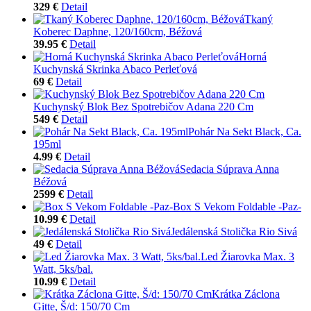
329 €
Detail
Tkaný
Koberec Daphne, 120/160cm, Béžová
39.95 €
Detail
Horná
Kuchynská Skrinka Abaco Perleťová
69 €
Detail
Kuchynský Blok Bez Spotrebičov Adana 220 Cm
549 €
Detail
Pohár Na Sekt Black, Ca.
195ml
4.99 €
Detail
Sedacia Súprava Anna
Béžová
2599 €
Detail
Box S Vekom Foldable -Paz-
10.99 €
Detail
Jedálenská Stolička Rio Sivá
49 €
Detail
Led Žiarovka Max. 3
Watt, 5ks/bal.
10.99 €
Detail
Krátka Záclona
Gitte, Š/d: 150/70 Cm