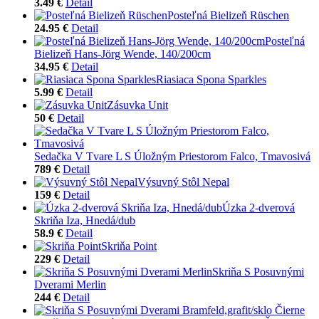
3.49 €
Detail
Posteľná Bielizeň Rüschen
24.95 €
Detail
Posteľná
Bielizeň Hans-Jörg Wende, 140/200cm
34.95 €
Detail
Riasiaca Spona Sparkles
5.99 €
Detail
Zásuvka Unit
50 €
Detail
Sedačka V Tvare L S Úložným Priestorom Falco, Tmavosivá
789 €
Detail
Výsuvný Stôl Nepal
159 €
Detail
Úzka 2-dverová
Skriňa Iza, Hnedá/dub
58.9 €
Detail
Skriňa Point
229 €
Detail
Skriňa S Posuvnými
Dverami Merlin
244 €
Detail