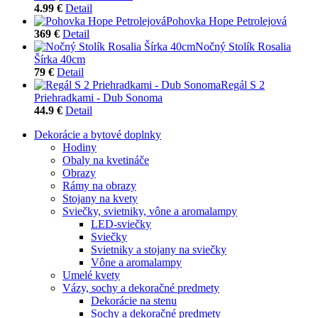
4.99 €
Detail
Pohovka Hope Petrolejová
369 €
Detail
Nočný Stolík Rosalia
Šírka 40cm
79 €
Detail
Regál S 2
Priehradkami - Dub Sonoma
44.9 €
Detail
Dekorácie a bytové doplnky
Hodiny
Obaly na kvetináče
Obrazy
Rámy na obrazy
Stojany na kvety
Sviečky, svietniky, vône a aromalampy
LED-sviečky
Sviečky
Svietniky a stojany na sviečky
Vône a aromalampy
Umelé kvety
Vázy, sochy a dekoračné predmety
Dekorácie na stenu
Sochy a dekoračné predmety