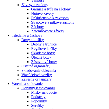
Vankúše
Závesy a záclony
Garniže a tyče na záclony
Hotové závesy
Príslušenstvo k závesom
Strapcové a nitkové záclony
Záclony
Zatemňovacie závesy
Triedenie a úschova
Boxy a košíky
Debny a truhlice
Regálové košíky
Skladacie boxy
Úložné boxy
Zásuvkové boxy
Ostatné organizéry
Skladovanie oblečenia
Viacúčelové vozíky
Závesné organizéry
Varenie a stolovanie
Doplnky k stolovaniu
Misky na ovocie
Podtácky
Popolníky
Servítky