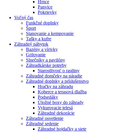
Hrnce
Panvice
Pokrievky
Voľný čas
Funkčné doplnky
Šport
Stanovanie a kempovanie
Tašky a kufre
Záhradný nábytok
Bazény a vírivky
Grilovanie
Slnečníky a pavilóny
Záhradkárske potreby
Starostlivosť o rastliny
Záhradné domčeky na náradie
Záhradné doplnky a príslušenstvo
Hračky na záhradu
Koberce a terasová dlažba
Podsedáky
Úložné boxy do záhrady
Vykurovacie telesá
Záhradné dekorácie
Záhradné osvetlenie
Záhradné sedenie
Záhradné hojdačky a siete