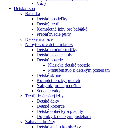
Vázy
Detská izba
Bábätká
Detské postieľky
Detský textil
Kompletné izby pre bábätká
Prebaľovacie pulty
Detské matrace
Nábytok pre deti a mládež
Detské otočné stoličky
Detské písacie stoly
Detské postele
Klasické detské postele
Príslušenstvo k detským posteliam
Detské skrine
Kompletné izby pre deti
Nábytok pre najmenších
Sedacie vaky
Textil do detskej izby
Detské deky
Detské koberce
Detské obliečky a plachty
Doplnky k detským posteliam
Zábava a hračky
Detské autá a kolobežky