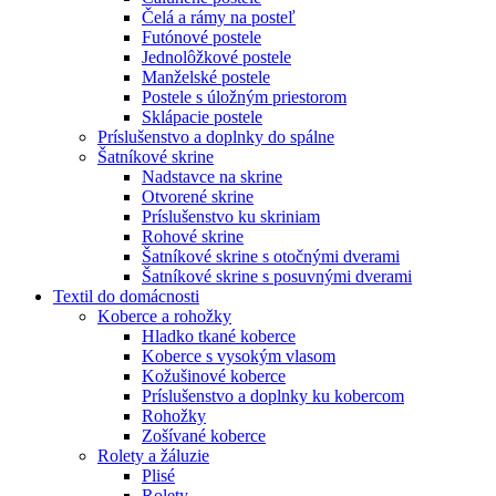
Čelá a rámy na posteľ
Futónové postele
Jednolôžkové postele
Manželské postele
Postele s úložným priestorom
Sklápacie postele
Príslušenstvo a doplnky do spálne
Šatníkové skrine
Nadstavce na skrine
Otvorené skrine
Príslušenstvo ku skriniam
Rohové skrine
Šatníkové skrine s otočnými dverami
Šatníkové skrine s posuvnými dverami
Textil do domácnosti
Koberce a rohožky
Hladko tkané koberce
Koberce s vysokým vlasom
Kožušinové koberce
Príslušenstvo a doplnky ku kobercom
Rohožky
Zošívané koberce
Rolety a žáluzie
Plisé
Rolety