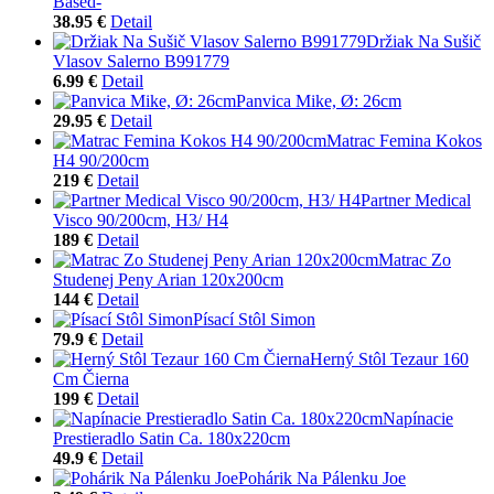
Based-
38.95 €
Detail
Držiak Na Sušič
Vlasov Salerno B991779
6.99 €
Detail
Panvica Mike, Ø: 26cm
29.95 €
Detail
Matrac Femina Kokos
H4 90/200cm
219 €
Detail
Partner Medical
Visco 90/200cm, H3/ H4
189 €
Detail
Matrac Zo
Studenej Peny Arian 120x200cm
144 €
Detail
Písací Stôl Simon
79.9 €
Detail
Herný Stôl Tezaur 160
Cm Čierna
199 €
Detail
Napínacie
Prestieradlo Satin Ca. 180x220cm
49.9 €
Detail
Pohárik Na Pálenku Joe