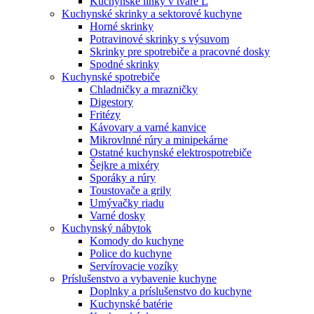
Kuchynské linky v tvare L
Kuchynské skrinky a sektorové kuchyne
Horné skrinky
Potravinové skrinky s výsuvom
Skrinky pre spotrebiče a pracovné dosky
Spodné skrinky
Kuchynské spotrebiče
Chladničky a mrazničky
Digestory
Fritézy
Kávovary a varné kanvice
Mikrovlnné rúry a minipekárne
Ostatné kuchynské elektrospotrebiče
Šejkre a mixéry
Sporáky a rúry
Toustovače a grily
Umývačky riadu
Varné dosky
Kuchynský nábytok
Komody do kuchyne
Police do kuchyne
Servírovacie vozíky
Príslušenstvo a vybavenie kuchyne
Doplnky a príslušenstvo do kuchyne
Kuchynské batérie