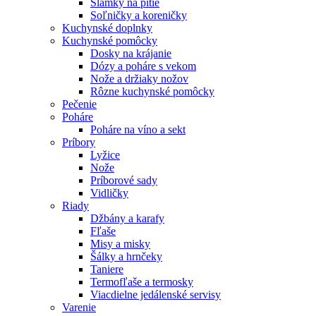
Slamky na pitie
Soľničky a koreničky
Kuchynské doplnky
Kuchynské pomôcky
Dosky na krájanie
Dózy a poháre s vekom
Nože a držiaky nožov
Rôzne kuchynské pomôcky
Pečenie
Poháre
Poháre na víno a sekt
Príbory
Lyžice
Nože
Príborové sady
Vidličky
Riady
Džbány a karafy
Fľaše
Misy a misky
Šálky a hrnčeky
Taniere
Termofľaše a termosky
Viacdielne jedálenské servisy
Varenie