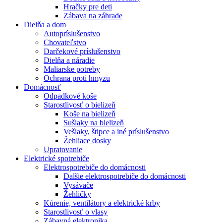
Hračky pre deti
Zábava na záhrade
Dielňa a dom
Autopríslušenstvo
Chovateľstvo
Darčekové príslušenstvo
Dielňa a náradie
Maliarske potreby
Ochrana proti hmyzu
Domácnosť
Odpadkové koše
Starostlivosť o bielizeň
Koše na bielizeň
Sušiaky na bielizeň
Vešiaky, štipce a iné príslušenstvo
Žehliace dosky
Upratovanie
Elektrické spotrebiče
Elektrospotrebiče do domácnosti
Dalšie elektrospotrebiče do domácnosti
Vysávače
Žehličky
Kúrenie, ventilátory a elektrické krby
Starostlivosť o vlasy
Zábavná elektronika