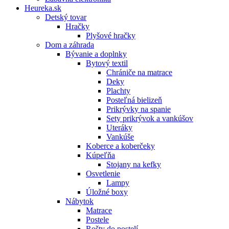
Heureka.sk
Detský tovar
Hračky
Plyšové hračky
Dom a záhrada
Bývanie a doplnky
Bytový textil
Chrániče na matrace
Deky
Plachty
Posteľná bielizeň
Prikrývky na spanie
Sety prikrývok a vankúšov
Uteráky
Vankúše
Koberce a koberčeky
Kúpeľňa
Stojany na kefky
Osvetlenie
Lampy
Úložné boxy
Nábytok
Matrace
Postele
Rošty do postelí