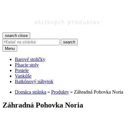
search
close
search
Menu
Barové stoličky
Písacie stoly
Postele
Vankúše
Balkónový nábytok
Domáca stránka
»
Produkty
»
Záhradná Pohovka Noria
Záhradná Pohovka Noria