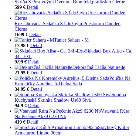
Skriňa S Posuvnými Dverami Bramfeld,grafit/sklo Čierne
599 €
Detail
Rozťahovacia Sedačka S Úložným Priestorom Dundee,
Čierna
1699 €
Detail
Tanier Sahara - M
17.98 €
Detail
Skladací Box Alisa - Ca.
34l -Ext-
9.99 €
Detail
Dekoračná Tácňa Naturelle
21.95 €
Detail
Polička Na
Koreničky Aurelius, 5-Dielna Sada
34.95 €
Detail
Spodná
Kuchynská Skrinka Shadow Us60 Sivá
94.9 €
Detail
Vstavaná Rúra
Na Pečenie Akz9 6230 Nb
419 €
Detail
Sprchový Kút S
Armatúrou Limbo 90cm