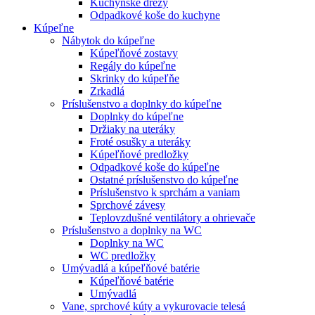
Kuchynské drezy
Odpadkové koše do kuchyne
Kúpeľne
Nábytok do kúpeľne
Kúpeľňové zostavy
Regály do kúpeľne
Skrinky do kúpeľňe
Zrkadlá
Príslušenstvo a doplnky do kúpeľne
Doplnky do kúpeľne
Držiaky na uteráky
Froté osušky a uteráky
Kúpeľňové predložky
Odpadkové koše do kúpeľne
Ostatné príslušenstvo do kúpeľne
Príslušenstvo k sprchám a vaniam
Sprchové závesy
Teplovzdušné ventilátory a ohrievače
Príslušenstvo a doplnky na WC
Doplnky na WC
WC predložky
Umývadlá a kúpeľňové batérie
Kúpeľňové batérie
Umývadlá
Vane, sprchové kúty a vykurovacie telesá