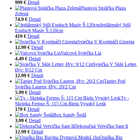
999 €
Detail
Plastová Stolička Plaza
Zelená
74.9 €
Detail
Jedálenský Stôl
Esstisch Masív Š:120cm
419 €
Detail
Sviečka V Kvetináči Giorgia
12.99 €
Detail
Valcová Sviečka Lia
4.49 €
Detail
Sviečka V Skle Letter,
Ø/v: 9/12 Cm
12.99 €
Detail
Tanier Pod
Sviečku Lauren, Ø/v: 20/2 Cm
5.99 €
Detail
Tv -
Skrinka Fernso Š: 115 Cm Biela Vysoký Lesk
179 €
Detail
Box Sandy Šedá
3.99 €
Detail
Dekoračná Vetvička Sam Ii
12.99 €
Detail
Osuška Bio