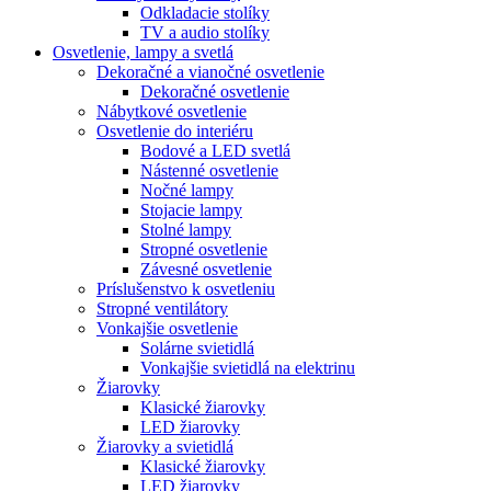
Odkladacie stolíky
TV a audio stolíky
Osvetlenie, lampy a svetlá
Dekoračné a vianočné osvetlenie
Dekoračné osvetlenie
Nábytkové osvetlenie
Osvetlenie do interiéru
Bodové a LED svetlá
Nástenné osvetlenie
Nočné lampy
Stojacie lampy
Stolné lampy
Stropné osvetlenie
Závesné osvetlenie
Príslušenstvo k osvetleniu
Stropné ventilátory
Vonkajšie osvetlenie
Solárne svietidlá
Vonkajšie svietidlá na elektrinu
Žiarovky
Klasické žiarovky
LED žiarovky
Žiarovky a svietidlá
Klasické žiarovky
LED žiarovky