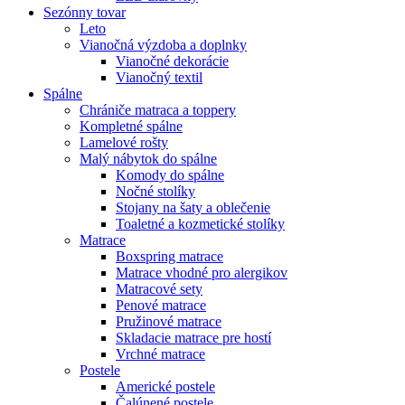
Sezónny tovar
Leto
Vianočná výzdoba a doplnky
Vianočné dekorácie
Vianočný textil
Spálne
Chrániče matraca a toppery
Kompletné spálne
Lamelové rošty
Malý nábytok do spálne
Komody do spálne
Nočné stolíky
Stojany na šaty a oblečenie
Toaletné a kozmetické stolíky
Matrace
Boxspring matrace
Matrace vhodné pro alergikov
Matracové sety
Penové matrace
Pružinové matrace
Skladacie matrace pre hostí
Vrchné matrace
Postele
Americké postele
Čalúnené postele