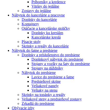
Príborníky a kredence
Vitríny do jedálne
Zostavy do jedálne
Nábytok do kancelárie a pracovne
Doplnky do kancelárie
Kontajnery
Otáčacie a kancelárske stoličky
Doplnky ku kreslám
Kancelárske kreslá
Písacie stoly
Skrinky a regály do kancelárie
Nábytok do šatne a predsiene
Doplnky a príslušenstvo do predsiene
Doplnkový nábytok do predsiene
Stojany a vozíky na šaty do predsiene
Stojany na dáždníky
Nábytok do predsiene
Lavice do predsiene a šatne
Predsieňové skrine
Vešiakové panely
Vešiaky na stenu
Skrinky na topánky a regály
Vešiakové steny a predsieňové zostavy
Zrkadlá do predsiene
Obývacie izby