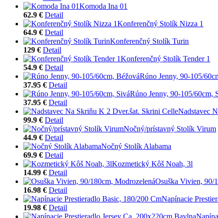
Komoda Ina 01
62.9 €
Detail
Konferenčný Stolík Nizza 1
64.9 €
Detail
Konferenčný Stolík Turin
129 €
Detail
Konferenčný Stolík Tender 1
54.9 €
Detail
Rúno Jenny, 90-105/60c
37.95 €
Detail
Rúno Jenny, 90-105/60cm, 
37.95 €
Detail
Nadstavec Na
99.9 €
Detail
Nočný/prístavný Stolík Virum
44.9 €
Detail
Nočný Stolík Alabama
69.9 €
Detail
Kozmetický Kôš Noah, 3l
14.99 €
Detail
Osuška Vivien, 90/
16.98 €
Detail
Napínacie Prestie
19.98 €
Detail
Napína