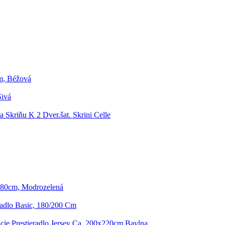
m, Béžová
Sivá
 Skriňu K 2 Dver.šat. Skrini Celle
180cm, Modrozelená
radlo Basic, 180/200 Cm
cie Prestieradlo Jersey Ca. 200x220cm Bavlna