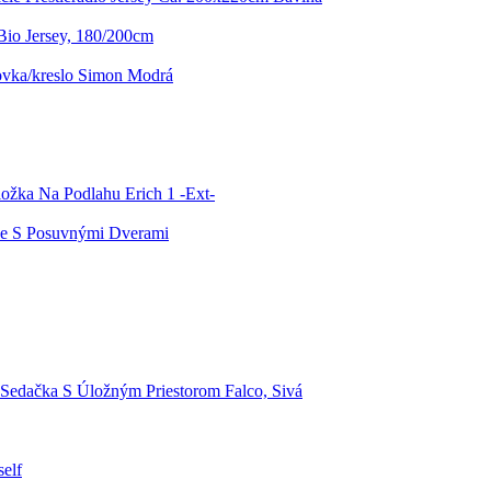
Bio Jersey, 180/200cm
ovka/kreslo Simon Modrá
ožka Na Podlahu Erich 1 -Ext-
ne S Posuvnými Dverami
Sedačka S Úložným Priestorom Falco, Sivá
elf