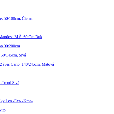
e, 50/100cm, Čierna
 Mandosa M Š: 60 Cm Buk
op 90/200cm
, 50/145cm, Sivá
Záves Carlo, 140/245cm, Mätová
-Trend Sivá
ky Leo -Ext- -Kma-
Wito