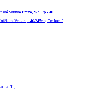
nská Skrinka Emma, Wd L/p - 40
Krúžkami Velours, 140/245cm, Tm.hnedá
artha -Top-