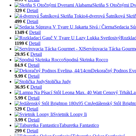
Skriňa S Otočnými D
329 €
Detail
4-dverová Šatníková Skri
499 €
Detail
Sedacia Sú
1349 €
Detail
Rozklad
1199 €
Detail
Servírovacia Tácka Gourme
29.95 €
Detail
Spodná Skrinka Rocco
84.9 €
Detail
Dekoračný Podnos Eve
9.99 €
Detail
Stolička Judy
36.95 €
Detail
La
5.99 €
Detail
Jedálenský Stôl Brigh
529 €
Detail
Svietnik Loopy Ii
3.99 €
Detail
Taburetka Fantastico
299 €
Detail