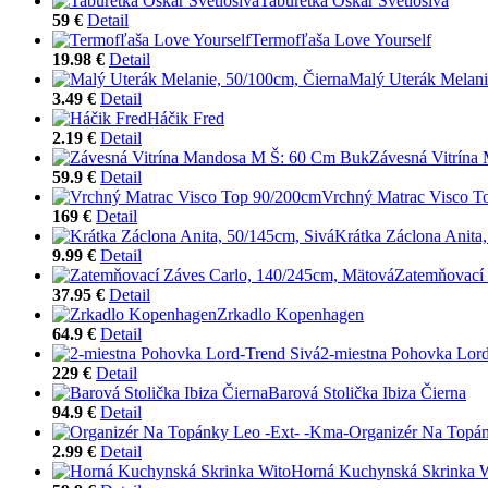
Taburetka Oskar Svetlosivá
59 €
Detail
Termofľaša Love Yourself
19.98 €
Detail
Malý Uterák Melani
3.49 €
Detail
Háčik Fred
2.19 €
Detail
Závesná Vitrína
59.9 €
Detail
Vrchný Matrac Visco T
169 €
Detail
Krátka Záclona Anita
9.99 €
Detail
Zatemňovací 
37.95 €
Detail
Zrkadlo Kopenhagen
64.9 €
Detail
2-miestna Pohovka Lord
229 €
Detail
Barová Stolička Ibiza Čierna
94.9 €
Detail
Organizér Na Topán
2.99 €
Detail
Horná Kuchynská Skrinka 