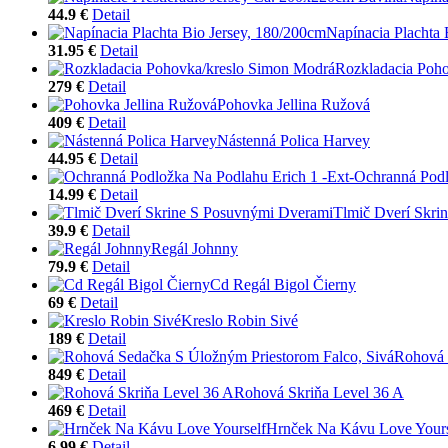
44.9 €
Detail
Napínacia Plachta 
31.95 €
Detail
Rozkladacia Poh
279 €
Detail
Pohovka Jellina Ružová
409 €
Detail
Nástenná Polica Harvey
44.95 €
Detail
Ochranná Podl
14.99 €
Detail
Tlmič Dverí Skri
39.9 €
Detail
Regál Johnny
79.9 €
Detail
Cd Regál Bigol Čierny
69 €
Detail
Kreslo Robin Sivé
189 €
Detail
Rohová 
849 €
Detail
Rohová Skriňa Level 36 A
469 €
Detail
Hrnček Na Kávu Love Yours
6.99 €
Detail