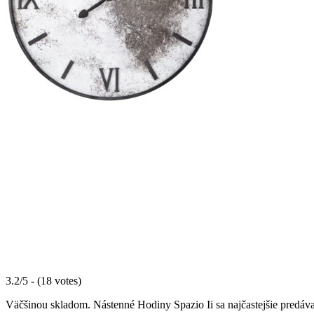
3.2/5 - (18 votes)
Väčšinou skladom. Nástenné Hodiny Spazio Ii sa najčastejšie predáva