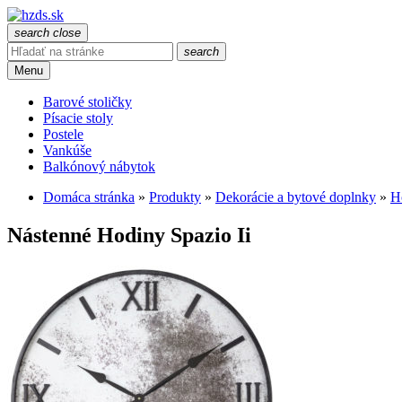
search
close
search
Menu
Barové stoličky
Písacie stoly
Postele
Vankúše
Balkónový nábytok
Domáca stránka
»
Produkty
»
Dekorácie a bytové doplnky
»
H
Nástenné Hodiny Spazio Ii