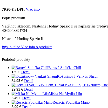
79.90 €
s DPH
Viac info
Popis produktu
Väčšinou skladom. Nástenné Hodiny Spazio Ii sa najčastejšie predáv
4046943394734
Nástenné Hodiny Spazio Ii
info_outline
Viac info o produkte
Podobné produkty
Barová Stolička Chill
139 €
Detail
Kožušinový Vankúš Shaun
34.95 €
Detail
Deka El Sol, 150/200cm, Bie
29.95 €
Detail
Miska Na Mydlo Lilo
3.49 €
Detail
Rezacia Podložka Mano
3.99 €
Detail