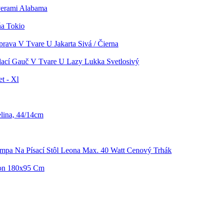
verami Alabama
ňa Tokio
prava V Tvare U Jakarta Sivá / Čierna
ací Gauč V Tvare U Lazy Lukka Svetlosivý
t - Xl
lina, 44/14cm
mpa Na Písací Stôl Leona Max. 40 Watt Cenový Trhák
ton 180x95 Cm