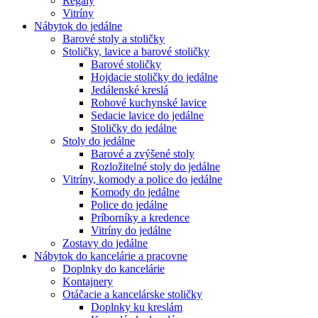
Regály
Vitríny
Nábytok do jedálne
Barové stoly a stoličky
Stoličky, lavice a barové stoličky
Barové stoličky
Hojdacie stoličky do jedálne
Jedálenské kreslá
Rohové kuchynské lavice
Sedacie lavice do jedálne
Stoličky do jedálne
Stoly do jedálne
Barové a zvýšené stoly
Rozložitelné stoly do jedálne
Vitríny, komody a police do jedálne
Komody do jedálne
Police do jedálne
Príborníky a kredence
Vitríny do jedálne
Zostavy do jedálne
Nábytok do kancelárie a pracovne
Doplnky do kancelárie
Kontajnery
Otáčacie a kancelárske stoličky
Doplnky ku kreslám