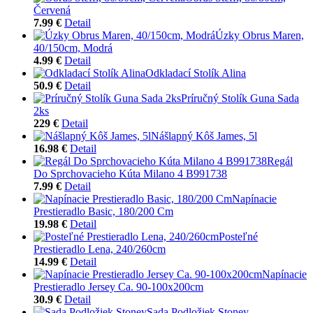
Červená
7.99 €
Detail
Úzky Obrus Maren,
40/150cm, Modrá
4.99 €
Detail
Odkladací Stolík Alina
50.9 €
Detail
Príručný Stolík Guna Sada
2ks
229 €
Detail
Nášlapný Kôš James, 5l
16.98 €
Detail
Regál
Do Sprchovacieho Kúta Milano 4 B991738
7.99 €
Detail
Napínacie
Prestieradlo Basic, 180/200 Cm
19.98 €
Detail
Posteľné
Prestieradlo Lena, 240/260cm
14.99 €
Detail
Napínacie
Prestieradlo Jersey Ca. 90-100x200cm
30.9 €
Detail
Sada Podložiek Stoney