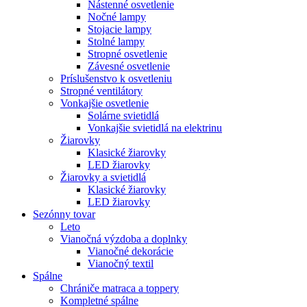
Nástenné osvetlenie
Nočné lampy
Stojacie lampy
Stolné lampy
Stropné osvetlenie
Závesné osvetlenie
Príslušenstvo k osvetleniu
Stropné ventilátory
Vonkajšie osvetlenie
Solárne svietidlá
Vonkajšie svietidlá na elektrinu
Žiarovky
Klasické žiarovky
LED žiarovky
Žiarovky a svietidlá
Klasické žiarovky
LED žiarovky
Sezónny tovar
Leto
Vianočná výzdoba a doplnky
Vianočné dekorácie
Vianočný textil
Spálne
Chrániče matraca a toppery
Kompletné spálne