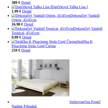
389 €
Detail
Darčeková Taška Lisa I
1.99 €
Detail
Dekoračný Vankúš
Orient, 45/45cm
16.98 €
Detail
Dekoračný Vankúš
Tropical, 45/45cm
9.99 €
Detail
Stolička K
Písaciemu Stolu Genf Čierna
259 €
Detail
Stohovateľná Posteľ
Nadine Prírodná