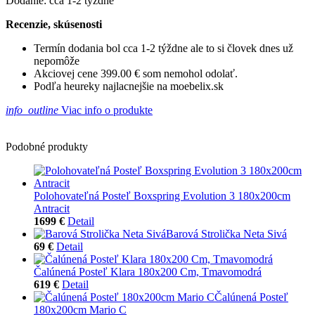
Dodanie: cca 1-2 týždne
Recenzie, skúsenosti
Termín dodania bol cca 1-2 týždne ale to si človek dnes už
nepomôže
Akciovej cene 399.00 € som nemohol odolať.
Podľa heureky najlacnejšie na moebelix.sk
info_outline
Viac info o produkte
Podobné produkty
Polohovateľná Posteľ Boxspring Evolution 3 180x200cm
Antracit
1699 €
Detail
Barová Strolička Neta Sivá
69 €
Detail
Čalúnená Posteľ Klara 180x200 Cm, Tmavomodrá
619 €
Detail
Čalúnená Posteľ
180x200cm Mario C