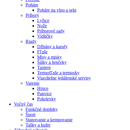
Poháre
Poháre na víno a sekt
Príbory
Lyžice
Nože
Príborové sady
Vidličky
Riady
Džbány a karafy
Fľaše
Misy a misky
Šálky a hrnčeky
Taniere
Termofľaše a termosky
Viacdielne jedálenské servisy
Varenie
Hrnce
Panvice
Pokrievky
Voľný čas
Funkčné doplnky
Šport
Stanovanie a kempovanie
Tašky a kufre