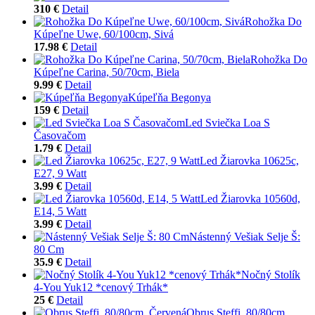
310 €
Detail
Rohožka Do
Kúpeľne Uwe, 60/100cm, Sivá
17.98 €
Detail
Rohožka Do
Kúpeľne Carina, 50/70cm, Biela
9.99 €
Detail
Kúpeľňa Begonya
159 €
Detail
Led Sviečka Loa S
Časovačom
1.79 €
Detail
Led Žiarovka 10625c,
E27, 9 Watt
3.99 €
Detail
Led Žiarovka 10560d,
E14, 5 Watt
3.99 €
Detail
Nástenný Vešiak Selje Š:
80 Cm
35.9 €
Detail
Nočný Stolík
4-You Yuk12 *cenový Trhák*
25 €
Detail
Obrus Steffi, 80/80cm,