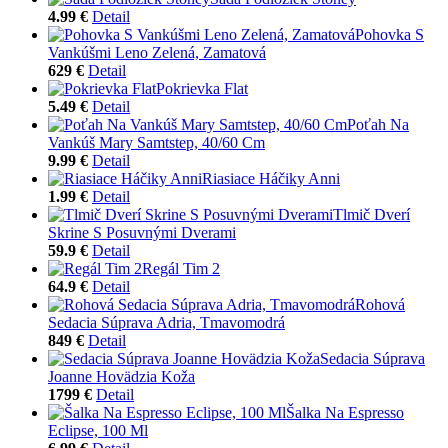
4.99 €
Detail
Pohovka S
Vankúšmi Leno Zelená, Zamatová
629 €
Detail
Pokrievka Flat
5.49 €
Detail
Poťah Na
Vankúš Mary Samtstep, 40/60 Cm
9.99 €
Detail
Riasiace Háčiky Anni
1.99 €
Detail
Tlmič Dverí
Skrine S Posuvnými Dverami
59.9 €
Detail
Regál Tim 2
64.9 €
Detail
Rohová
Sedacia Súprava Adria, Tmavomodrá
849 €
Detail
Sedacia Súprava
Joanne Hovädzia Koža
1799 €
Detail
Šalka Na Espresso
Eclipse, 100 Ml