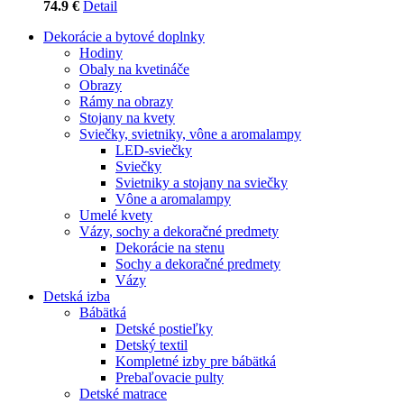
74.9 €
Detail
Dekorácie a bytové doplnky
Hodiny
Obaly na kvetináče
Obrazy
Rámy na obrazy
Stojany na kvety
Sviečky, svietniky, vône a aromalampy
LED-sviečky
Sviečky
Svietniky a stojany na sviečky
Vône a aromalampy
Umelé kvety
Vázy, sochy a dekoračné predmety
Dekorácie na stenu
Sochy a dekoračné predmety
Vázy
Detská izba
Bábätká
Detské postieľky
Detský textil
Kompletné izby pre bábätká
Prebaľovacie pulty
Detské matrace