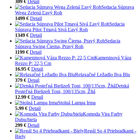
309 €
Detail
Sedacia Súprava
Wega Zelená Ľavý Roh
1499 €
Detail
Sedacia
Súprava Pilot Tmavá Sivá Ľavý Roh
1349 €
Detail
Sedacia
Súprava Swing Čierna, Pravý Roh
1199 €
Detail
Kameninová Váza
Rezzo P: 22,5 Cm
16.95 €
Detail
Relaxačné Ležadlo Ilva Blu
379 €
Detail
Detská
Posteľná Bielizeň Toni, 100/135cm, Žltá
12.99 €
Detail
Stolná Lampa Irma
5.99 €
Detail
Komoda Vira Farby
Dubu/biela
299 €
Detail
Regál So 4 Priehradkami -
Biely