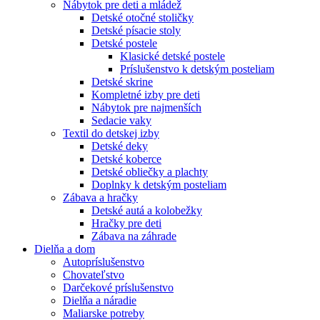
Nábytok pre deti a mládež
Detské otočné stoličky
Detské písacie stoly
Detské postele
Klasické detské postele
Príslušenstvo k detským posteliam
Detské skrine
Kompletné izby pre deti
Nábytok pre najmenších
Sedacie vaky
Textil do detskej izby
Detské deky
Detské koberce
Detské obliečky a plachty
Doplnky k detským posteliam
Zábava a hračky
Detské autá a kolobežky
Hračky pre deti
Zábava na záhrade
Dielňa a dom
Autopríslušenstvo
Chovateľstvo
Darčekové príslušenstvo
Dielňa a náradie
Maliarske potreby