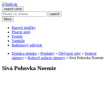
search
close
search
Menu
Barové stoličky
Písacie stoly
Postele
Vankúše
Balkónový nábytok
Domáca stránka
»
Produkty
»
Obývacie izby
»
Sedacie
súpravy
»
Rohové sedacie súpravy
»
Sivá Pohovka Noemie
Sivá Pohovka Noemie