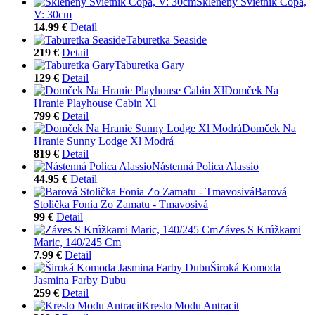
Sklenený Svietnik Copa,
V: 30cm
14.99 €
Detail
Taburetka Seaside
219 €
Detail
Taburetka Gary
129 €
Detail
Domček Na
Hranie Playhouse Cabin Xl
799 €
Detail
Domček Na
Hranie Sunny Lodge Xl Modrá
819 €
Detail
Nástenná Polica Alassio
44.95 €
Detail
Barová
Stolička Fonia Zo Zamatu - Tmavosivá
99 €
Detail
Záves S Krúžkami
Maric, 140/245 Cm
7.99 €
Detail
Široká Komoda
Jasmina Farby Dubu
259 €
Detail
Kreslo Modu Antracit