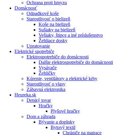
Ochrana proti hmyzu
Domácnosť
Odpadkové koše
Starostlivosť o bielizeň
Koše na bielizeň
Sušiaky na bielizeň
Vešiaky, štipce a iné príslušenstvo
Žehliace dosky
Upratovanie
Elektrické spotrebiče
Elektrospotrebiče do domácnosti
Dalšie elektrospotrebiče do domácnosti
Vysávače
Žehličky
Kúrenie, ventilátory a elektrické krby
Starostlivosť o vlasy
Zábavná elektronika
Heureka.sk
Detský tovar
Hračky
Plyšové hračky
Dom a záhrada
Bývanie a doplnky
Bytový textil
Chrániče na matrace