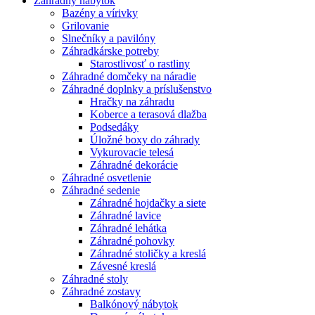
Záhradný nábytok
Bazény a vírivky
Grilovanie
Slnečníky a pavilóny
Záhradkárske potreby
Starostlivosť o rastliny
Záhradné domčeky na náradie
Záhradné doplnky a príslušenstvo
Hračky na záhradu
Koberce a terasová dlažba
Podsedáky
Úložné boxy do záhrady
Vykurovacie telesá
Záhradné dekorácie
Záhradné osvetlenie
Záhradné sedenie
Záhradné hojdačky a siete
Záhradné lavice
Záhradné lehátka
Záhradné pohovky
Záhradné stoličky a kreslá
Závesné kreslá
Záhradné stoly
Záhradné zostavy
Balkónový nábytok