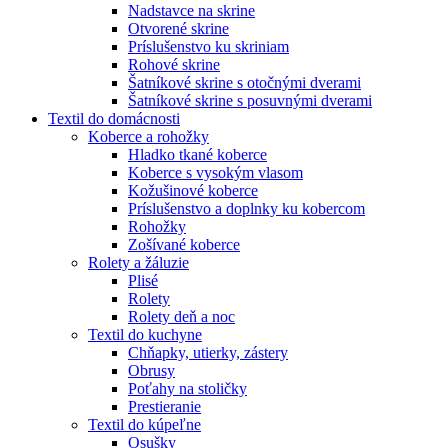
Nadstavce na skrine
Otvorené skrine
Príslušenstvo ku skriniam
Rohové skrine
Šatníkové skrine s otočnými dverami
Šatníkové skrine s posuvnými dverami
Textil do domácnosti
Koberce a rohožky
Hladko tkané koberce
Koberce s vysokým vlasom
Kožušinové koberce
Príslušenstvo a doplnky ku kobercom
Rohožky
Zošívané koberce
Rolety a žáluzie
Plisé
Rolety
Rolety deň a noc
Textil do kuchyne
Chňapky, utierky, zástery
Obrusy
Poťahy na stoličky
Prestieranie
Textil do kúpeľne
Osušky