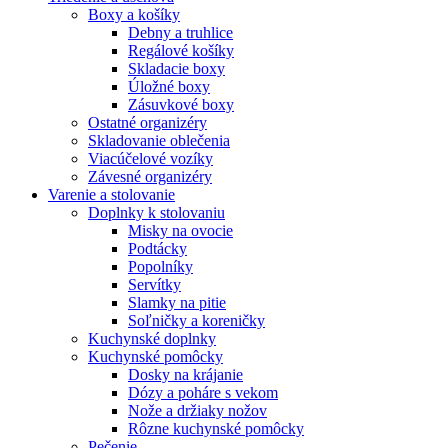
Boxy a košíky
Debny a truhlice
Regálové košíky
Skladacie boxy
Úložné boxy
Zásuvkové boxy
Ostatné organizéry
Skladovanie oblečenia
Viacúčelové vozíky
Závesné organizéry
Varenie a stolovanie
Doplnky k stolovaniu
Misky na ovocie
Podtácky
Popolníky
Servítky
Slamky na pitie
Soľničky a koreničky
Kuchynské doplnky
Kuchynské pomôcky
Dosky na krájanie
Dózy a poháre s vekom
Nože a držiaky nožov
Rôzne kuchynské pomôcky
Pečenie