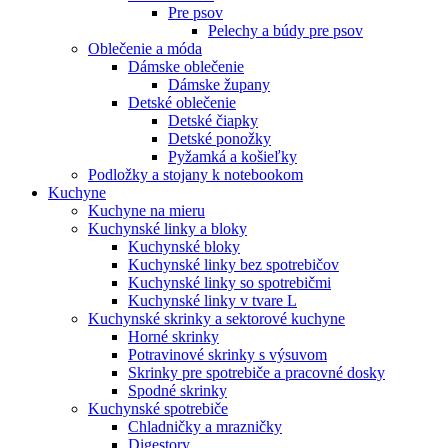
Pre psov
Pelechy a búdy pre psov
Oblečenie a móda
Dámske oblečenie
Dámske župany
Detské oblečenie
Detské čiapky
Detské ponožky
Pyžamká a košieľky
Podložky a stojany k notebookom
Kuchyne
Kuchyne na mieru
Kuchynské linky a bloky
Kuchynské bloky
Kuchynské linky bez spotrebičov
Kuchynské linky so spotrebičmi
Kuchynské linky v tvare L
Kuchynské skrinky a sektorové kuchyne
Horné skrinky
Potravinové skrinky s výsuvom
Skrinky pre spotrebiče a pracovné dosky
Spodné skrinky
Kuchynské spotrebiče
Chladničky a mrazničky
Digestory