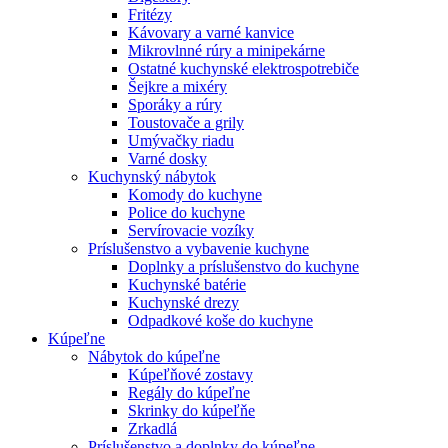
Fritézy
Kávovary a varné kanvice
Mikrovlnné rúry a minipekárne
Ostatné kuchynské elektrospotrebiče
Šejkre a mixéry
Sporáky a rúry
Toustovače a grily
Umývačky riadu
Varné dosky
Kuchynský nábytok
Komody do kuchyne
Police do kuchyne
Servírovacie vozíky
Príslušenstvo a vybavenie kuchyne
Doplnky a príslušenstvo do kuchyne
Kuchynské batérie
Kuchynské drezy
Odpadkové koše do kuchyne
Kúpeľne
Nábytok do kúpeľne
Kúpeľňové zostavy
Regály do kúpeľne
Skrinky do kúpeľňe
Zrkadlá
Príslušenstvo a doplnky do kúpeľne