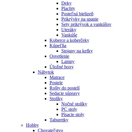
Deky
Plachty
Posteľná bielizeň
Prikrývky na spanie
Sety prikrývok a vankúšov
Uteráky
Vankúše
Koberce a koberčeky
Kúpeľňa
Stojany na kefky
Osvetlenie
Lampy
Úložné boxy
Nábytok
Matrace
Postele
Rošty do postelí
Sedacie súpravy
Stolíky
Nočné stolíky
PC stoly
Písacie stoly
Taburetky
Hobby
Chovateľstvo