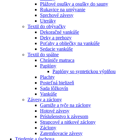
Plážové osušky a osušky do sauny
Rukavice na umývanie
Sprchové závesy
Uteráky
Textil do obývačky
Dekoračné vankúše
Deky a prehozy
Poťahy a obliečky na vankúše
Sedacie vankúše
Textil do spálne
Chrániče matraca
Paplóny
Paplóny so syntetickou výplňou
Plachty
Posteľná bielizeň
Sada lôžkovín
Vankúše
Závesy a záclony
Garniže a tyče na záclony
Hotové závesy
Príslušenstvo k závesom
Strapcové a nitkové záclony
Záclony
Zatemňovacie závesy
Triedenie a úschova