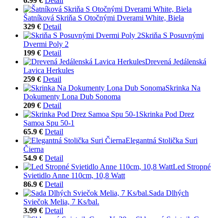
6.99 €
Detail
Šatníková Skriňa S Otočnými Dverami White, Biela
329 €
Detail
Skriňa S Posuvnými
Dvermi Poly 2
199 €
Detail
Drevená Jedálenská
Lavica Herkules
259 €
Detail
Skrinka Na
Dokumenty Lona Dub Sonoma
209 €
Detail
Skrinka Pod Drez
Samoa Spu 50-1
65.9 €
Detail
Elegantná Stolička Suri
Čierna
54.9 €
Detail
Led Stropné
Svietidlo Anne 110cm, 10,8 Watt
86.9 €
Detail
Sada Dlhých
Sviečok Melia, 7 Ks/bal.
3.99 €
Detail