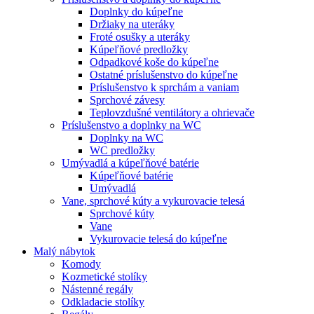
Doplnky do kúpeľne
Držiaky na uteráky
Froté osušky a uteráky
Kúpeľňové predložky
Odpadkové koše do kúpeľne
Ostatné príslušenstvo do kúpeľne
Príslušenstvo k sprchám a vaniam
Sprchové závesy
Teplovzdušné ventilátory a ohrievače
Príslušenstvo a doplnky na WC
Doplnky na WC
WC predložky
Umývadlá a kúpeľňové batérie
Kúpeľňové batérie
Umývadlá
Vane, sprchové kúty a vykurovacie telesá
Sprchové kúty
Vane
Vykurovacie telesá do kúpeľne
Malý nábytok
Komody
Kozmetické stolíky
Nástenné regály
Odkladacie stolíky