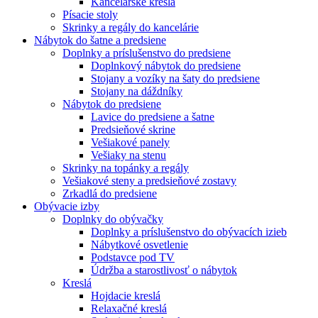
Kancelárske kreslá
Písacie stoly
Skrinky a regály do kancelárie
Nábytok do šatne a predsiene
Doplnky a príslušenstvo do predsiene
Doplnkový nábytok do predsiene
Stojany a vozíky na šaty do predsiene
Stojany na dáždníky
Nábytok do predsiene
Lavice do predsiene a šatne
Predsieňové skrine
Vešiakové panely
Vešiaky na stenu
Skrinky na topánky a regály
Vešiakové steny a predsieňové zostavy
Zrkadlá do predsiene
Obývacie izby
Doplnky do obývačky
Doplnky a príslušenstvo do obývacích izieb
Nábytkové osvetlenie
Podstavce pod TV
Údržba a starostlivosť o nábytok
Kreslá
Hojdacie kreslá
Relaxačné kreslá