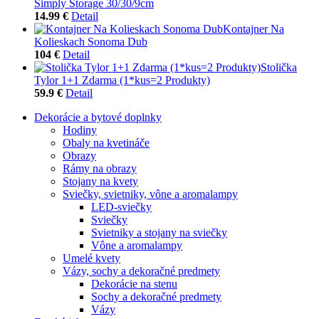
Simply Storage 30/30/9cm
14.99 €
Detail
Kontajner Na
Kolieskach Sonoma Dub
104 €
Detail
Stolička
Tylor 1+1 Zdarma (1*kus=2 Produkty)
59.9 €
Detail
Dekorácie a bytové doplnky
Hodiny
Obaly na kvetináče
Obrazy
Rámy na obrazy
Stojany na kvety
Sviečky, svietniky, vône a aromalampy
LED-sviečky
Sviečky
Svietniky a stojany na sviečky
Vône a aromalampy
Umelé kvety
Vázy, sochy a dekoračné predmety
Dekorácie na stenu
Sochy a dekoračné predmety
Vázy