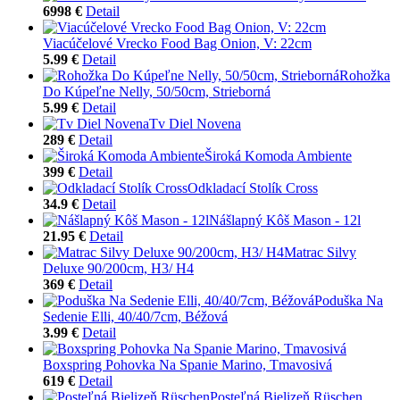
6998 €
Detail
Viacúčelové Vrecko Food Bag Onion, V: 22cm
5.99 €
Detail
Rohožka
Do Kúpeľne Nelly, 50/50cm, Strieborná
5.99 €
Detail
Tv Diel Novena
289 €
Detail
Široká Komoda Ambiente
399 €
Detail
Odkladací Stolík Cross
34.9 €
Detail
Nášlapný Kôš Mason - 12l
21.95 €
Detail
Matrac Silvy
Deluxe 90/200cm, H3/ H4
369 €
Detail
Poduška Na
Sedenie Elli, 40/40/7cm, Béžová
3.99 €
Detail
Boxspring Pohovka Na Spanie Marino, Tmavosivá
619 €
Detail
Posteľná Bielizeň Rüschen