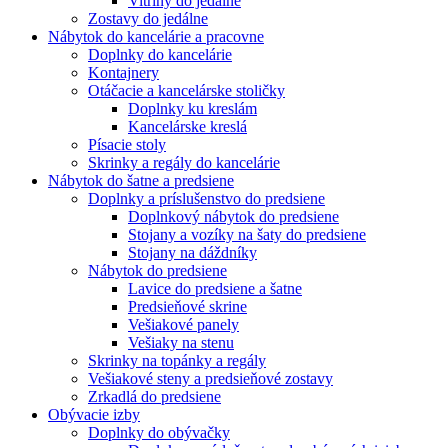
Vitríny do jedálne
Zostavy do jedálne
Nábytok do kancelárie a pracovne
Doplnky do kancelárie
Kontajnery
Otáčacie a kancelárske stoličky
Doplnky ku kreslám
Kancelárske kreslá
Písacie stoly
Skrinky a regály do kancelárie
Nábytok do šatne a predsiene
Doplnky a príslušenstvo do predsiene
Doplnkový nábytok do predsiene
Stojany a vozíky na šaty do predsiene
Stojany na dáždníky
Nábytok do predsiene
Lavice do predsiene a šatne
Predsieňové skrine
Vešiakové panely
Vešiaky na stenu
Skrinky na topánky a regály
Vešiakové steny a predsieňové zostavy
Zrkadlá do predsiene
Obývacie izby
Doplnky do obývačky