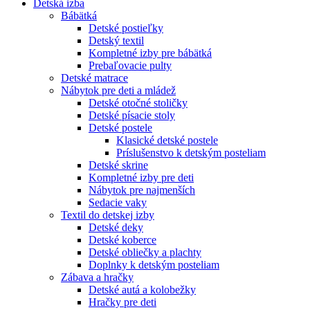
Detská izba
Bábätká
Detské postieľky
Detský textil
Kompletné izby pre bábätká
Prebaľovacie pulty
Detské matrace
Nábytok pre deti a mládež
Detské otočné stoličky
Detské písacie stoly
Detské postele
Klasické detské postele
Príslušenstvo k detským posteliam
Detské skrine
Kompletné izby pre deti
Nábytok pre najmenších
Sedacie vaky
Textil do detskej izby
Detské deky
Detské koberce
Detské obliečky a plachty
Doplnky k detským posteliam
Zábava a hračky
Detské autá a kolobežky
Hračky pre deti