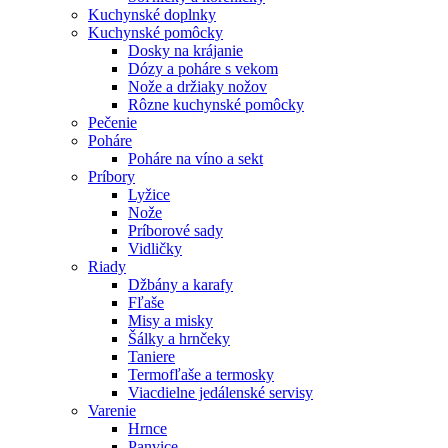
Kuchynské doplnky
Kuchynské pomôcky
Dosky na krájanie
Dózy a poháre s vekom
Nože a držiaky nožov
Rôzne kuchynské pomôcky
Pečenie
Poháre
Poháre na víno a sekt
Príbory
Lyžice
Nože
Príborové sady
Vidličky
Riady
Džbány a karafy
Fľaše
Misy a misky
Šálky a hrnčeky
Taniere
Termofľaše a termosky
Viacdielne jedálenské servisy
Varenie
Hrnce
Panvice