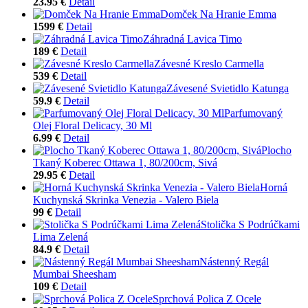
23.95 €
Detail
Domček Na Hranie Emma
1599 €
Detail
Záhradná Lavica Timo
189 €
Detail
Závesné Kreslo Carmella
539 €
Detail
Závesené Svietidlo Katunga
59.9 €
Detail
Parfumovaný
Olej Floral Delicacy, 30 Ml
6.99 €
Detail
Plocho
Tkaný Koberec Ottawa 1, 80/200cm, Sivá
29.95 €
Detail
Horná
Kuchynská Skrinka Venezia - Valero Biela
99 €
Detail
Stolička S Podrúčkami
Lima Zelená
84.9 €
Detail
Nástenný Regál
Mumbai Sheesham
109 €
Detail
Sprchová Polica Z Ocele