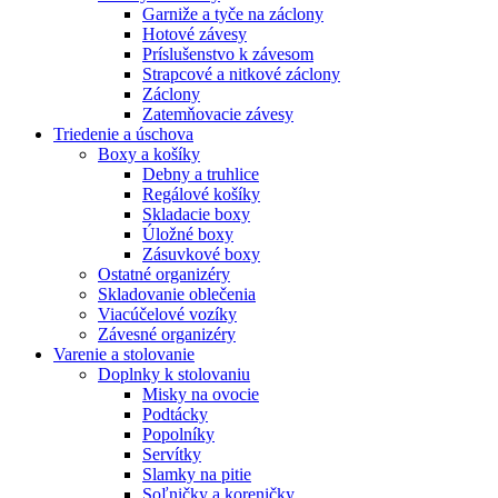
Garniže a tyče na záclony
Hotové závesy
Príslušenstvo k závesom
Strapcové a nitkové záclony
Záclony
Zatemňovacie závesy
Triedenie a úschova
Boxy a košíky
Debny a truhlice
Regálové košíky
Skladacie boxy
Úložné boxy
Zásuvkové boxy
Ostatné organizéry
Skladovanie oblečenia
Viacúčelové vozíky
Závesné organizéry
Varenie a stolovanie
Doplnky k stolovaniu
Misky na ovocie
Podtácky
Popolníky
Servítky
Slamky na pitie
Soľničky a koreničky