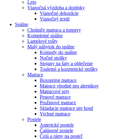
Leto
Vianočná výzdoba a doplnky
Vianočné dekorácie
Vianočný textil
Spálne
Chrániče matraca a toppery
Kompletné spálne
Lamelové rošty
Malý nábytok do spálne
Komody do spálne
Nočné stolíky
Stojany na šaty a oblečenie
Toaletné a kozmetické stolíky
Matrace
Boxspring matrace
Matrace vhodné pro alergikov
Matracové sety
Penové matrace
Pružinové matrace
Skladacie matrace pre hostí
Vrchné matrace
Postele
Americké postele
Čalúnené postele
Čelá a rámy na posteľ