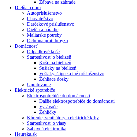
Zábava na záhrade
Dielňa a dom
Autopríslušenstvo
Chovateľstvo
Darčekové príslušenstvo
Dielňa a náradie
Maliarske potreby
Ochrana proti hmyzu
Domácnosť
Odpadkové koše
Starostlivosť o bielizeň
Koše na bielizeň
Sušiaky na bielizeň
Vešiaky, štipce a iné príslušenstvo
Žehliace dosky
Upratovanie
Elektrické spotrebiče
Elektrospotrebiče do domácnosti
Dalšie elektrospotrebiče do domácnosti
Vysávače
Žehličky
Kúrenie, ventilátory a elektrické krby
Starostlivosť o vlasy
Zábavná elektronika
Heureka.sk