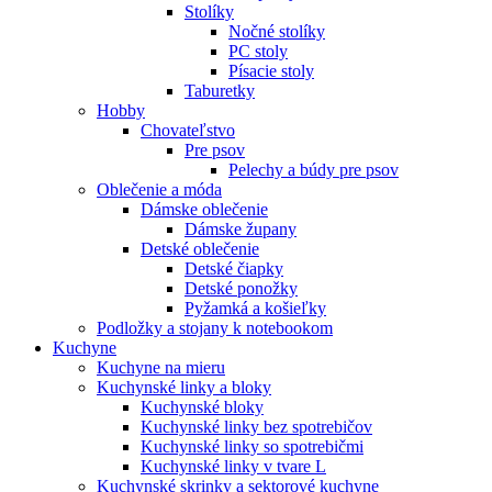
Stolíky
Nočné stolíky
PC stoly
Písacie stoly
Taburetky
Hobby
Chovateľstvo
Pre psov
Pelechy a búdy pre psov
Oblečenie a móda
Dámske oblečenie
Dámske župany
Detské oblečenie
Detské čiapky
Detské ponožky
Pyžamká a košieľky
Podložky a stojany k notebookom
Kuchyne
Kuchyne na mieru
Kuchynské linky a bloky
Kuchynské bloky
Kuchynské linky bez spotrebičov
Kuchynské linky so spotrebičmi
Kuchynské linky v tvare L
Kuchynské skrinky a sektorové kuchyne