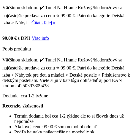
Väčšinou skladom. ✔️ Tunel Na Hranie Ružový/bledoružový sa
najčastejšie predáva za cenu ⭐ 99.00 €. Patrí do kategórie Detská
izba > Nábyt...
Čítať ďalej »
99.00 €
s DPH
Viac info
Popis produktu
Väčšinou skladom. ✔️ Tunel Na Hranie Ružový/bledoružový sa
najčastejšie predáva za cenu ⭐ 99.00 €. Patrí do kategórie Detská
izba > Nábytok pre deti a mládež > Detské postele > Príslušenstvo k
detským posteliam. Viete si ju v katalógu dohľadať aj pod EAN
kódom: 4250393809438
Dodanie: cca 1-2 týždne
Recenzie, skúsenosti
Termín dodania bol cca 1-2 týždne ale to si človek dnes už
nepomôže
Akciovej cene 99.00 € som nemohol odolať.
Podľa heureky najlacnejšie na moebelix.sk