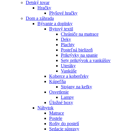
Detský tovar
Hračky
Plyšové hračky
Dom a záhrada
Bývanie a doplnky
Bytový textil
Chrániče na matrace
Deky
Plachty
Posteľná bielizeň
Prikrývky na spanie
Sety prikrývok a vankúšov
Uteráky
Vankúše
Koberce a koberčeky
Kúpeľňa
Stojany na kefky
Osvetlenie
Lampy
Úložné boxy
Nábytok
Matrace
Postele
Rošty do postelí
Sedacie súpravy