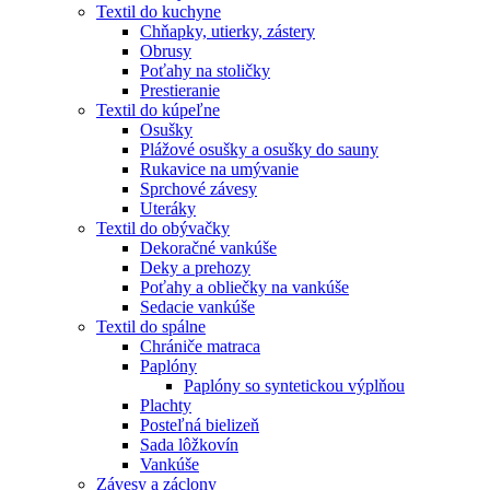
Textil do kuchyne
Chňapky, utierky, zástery
Obrusy
Poťahy na stoličky
Prestieranie
Textil do kúpeľne
Osušky
Plážové osušky a osušky do sauny
Rukavice na umývanie
Sprchové závesy
Uteráky
Textil do obývačky
Dekoračné vankúše
Deky a prehozy
Poťahy a obliečky na vankúše
Sedacie vankúše
Textil do spálne
Chrániče matraca
Paplóny
Paplóny so syntetickou výplňou
Plachty
Posteľná bielizeň
Sada lôžkovín
Vankúše
Závesy a záclony