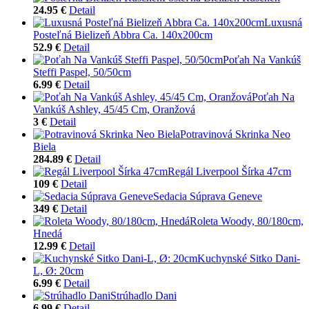
24.95 €
Detail
Luxusná
Posteľná Bielizeň Abbra Ca. 140x200cm
52.9 €
Detail
Poťah Na Vankúš
Steffi Paspel, 50/50cm
6.99 €
Detail
Poťah Na
Vankúš Ashley, 45/45 Cm, Oranžová
3 €
Detail
Potravinová Skrinka Neo
Biela
284.89 €
Detail
Regál Liverpool Šírka 47cm
109 €
Detail
Sedacia Súprava Geneve
349 €
Detail
Roleta Woody, 80/180cm,
Hnedá
12.99 €
Detail
Kuchynské Sitko Dani-
L, Ø: 20cm
6.99 €
Detail
Strúhadlo Dani
6.99 €
Detail