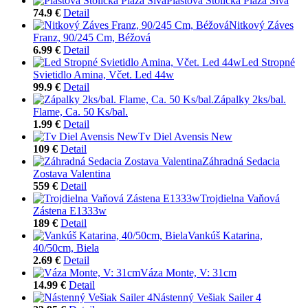
Plastová Stolička Plaza Sivá
74.9 €
Detail
Nitkový Záves
Franz, 90/245 Cm, Béžová
6.99 €
Detail
Led Stropné
Svietidlo Amina, Včet. Led 44w
99.9 €
Detail
Zápalky 2ks/bal.
Flame, Ca. 50 Ks/bal.
1.99 €
Detail
Tv Diel Avensis New
109 €
Detail
Záhradná Sedacia
Zostava Valentina
559 €
Detail
Trojdielna Vaňová
Zástena E1333w
189 €
Detail
Vankúš Katarina,
40/50cm, Biela
2.69 €
Detail
Váza Monte, V: 31cm
14.99 €
Detail
Nástenný Vešiak Sailer 4