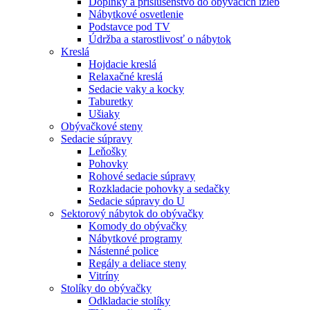
Doplnky a príslušenstvo do obývacích izieb
Nábytkové osvetlenie
Podstavce pod TV
Údržba a starostlivosť o nábytok
Kreslá
Hojdacie kreslá
Relaxačné kreslá
Sedacie vaky a kocky
Taburetky
Ušiaky
Obývačkové steny
Sedacie súpravy
Leňošky
Pohovky
Rohové sedacie súpravy
Rozkladacie pohovky a sedačky
Sedacie súpravy do U
Sektorový nábytok do obývačky
Komody do obývačky
Nábytkové programy
Nástenné police
Regály a deliace steny
Vitríny
Stolíky do obývačky
Odkladacie stolíky