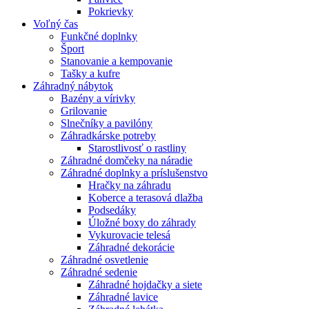
Pokrievky
Voľný čas
Funkčné doplnky
Šport
Stanovanie a kempovanie
Tašky a kufre
Záhradný nábytok
Bazény a vírivky
Grilovanie
Slnečníky a pavilóny
Záhradkárske potreby
Starostlivosť o rastliny
Záhradné domčeky na náradie
Záhradné doplnky a príslušenstvo
Hračky na záhradu
Koberce a terasová dlažba
Podsedáky
Úložné boxy do záhrady
Vykurovacie telesá
Záhradné dekorácie
Záhradné osvetlenie
Záhradné sedenie
Záhradné hojdačky a siete
Záhradné lavice