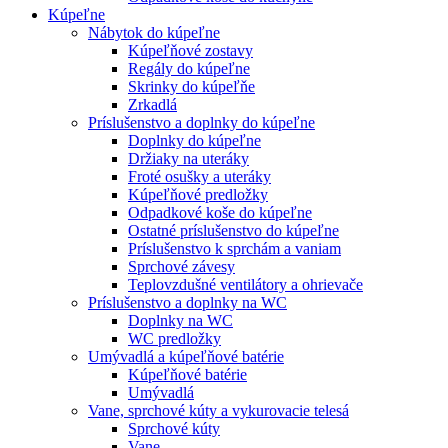
Kúpeľne
Nábytok do kúpeľne
Kúpeľňové zostavy
Regály do kúpeľne
Skrinky do kúpeľňe
Zrkadlá
Príslušenstvo a doplnky do kúpeľne
Doplnky do kúpeľne
Držiaky na uteráky
Froté osušky a uteráky
Kúpeľňové predložky
Odpadkové koše do kúpeľne
Ostatné príslušenstvo do kúpeľne
Príslušenstvo k sprchám a vaniam
Sprchové závesy
Teplovzdušné ventilátory a ohrievače
Príslušenstvo a doplnky na WC
Doplnky na WC
WC predložky
Umývadlá a kúpeľňové batérie
Kúpeľňové batérie
Umývadlá
Vane, sprchové kúty a vykurovacie telesá
Sprchové kúty
Vane