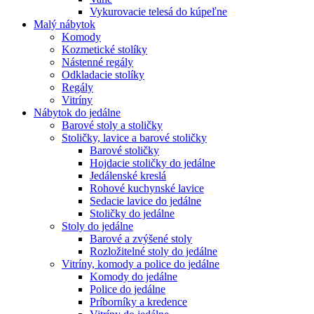
Vykurovacie telesá do kúpeľne
Malý nábytok
Komody
Kozmetické stolíky
Nástenné regály
Odkladacie stolíky
Regály
Vitríny
Nábytok do jedálne
Barové stoly a stoličky
Stoličky, lavice a barové stoličky
Barové stoličky
Hojdacie stoličky do jedálne
Jedálenské kreslá
Rohové kuchynské lavice
Sedacie lavice do jedálne
Stoličky do jedálne
Stoly do jedálne
Barové a zvýšené stoly
Rozložitelné stoly do jedálne
Vitríny, komody a police do jedálne
Komody do jedálne
Police do jedálne
Príborníky a kredence