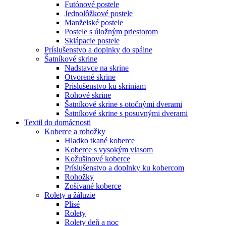
Futónové postele
Jednolôžkové postele
Manželské postele
Postele s úložným priestorom
Sklápacie postele
Príslušenstvo a doplnky do spálne
Šatníkové skrine
Nadstavce na skrine
Otvorené skrine
Príslušenstvo ku skriniam
Rohové skrine
Šatníkové skrine s otočnými dverami
Šatníkové skrine s posuvnými dverami
Textil do domácnosti
Koberce a rohožky
Hladko tkané koberce
Koberce s vysokým vlasom
Kožušinové koberce
Príslušenstvo a doplnky ku kobercom
Rohožky
Zošívané koberce
Rolety a žáluzie
Plisé
Rolety
Rolety deň a noc