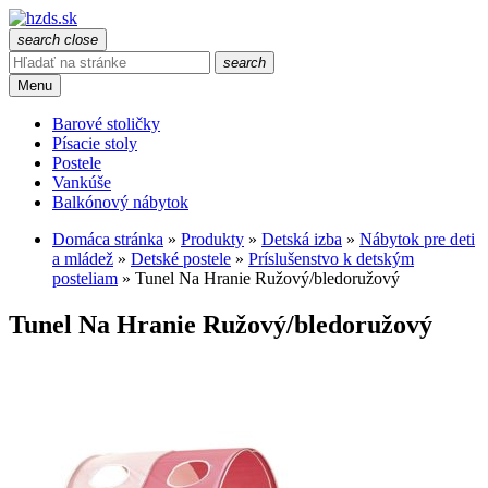
search
close
search
Menu
Barové stoličky
Písacie stoly
Postele
Vankúše
Balkónový nábytok
Domáca stránka
»
Produkty
»
Detská izba
»
Nábytok pre deti
a mládež
»
Detské postele
»
Príslušenstvo k detským
posteliam
»
Tunel Na Hranie Ružový/bledoružový
Tunel Na Hranie Ružový/bledoružový