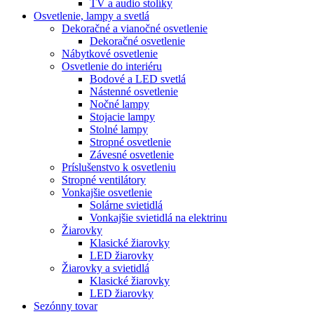
TV a audio stolíky
Osvetlenie, lampy a svetlá
Dekoračné a vianočné osvetlenie
Dekoračné osvetlenie
Nábytkové osvetlenie
Osvetlenie do interiéru
Bodové a LED svetlá
Nástenné osvetlenie
Nočné lampy
Stojacie lampy
Stolné lampy
Stropné osvetlenie
Závesné osvetlenie
Príslušenstvo k osvetleniu
Stropné ventilátory
Vonkajšie osvetlenie
Solárne svietidlá
Vonkajšie svietidlá na elektrinu
Žiarovky
Klasické žiarovky
LED žiarovky
Žiarovky a svietidlá
Klasické žiarovky
LED žiarovky
Sezónny tovar