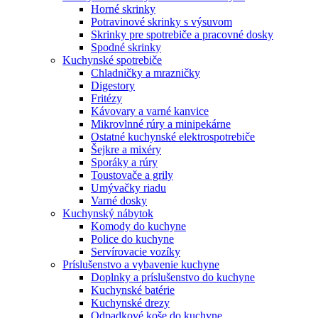
Horné skrinky
Potravinové skrinky s výsuvom
Skrinky pre spotrebiče a pracovné dosky
Spodné skrinky
Kuchynské spotrebiče
Chladničky a mrazničky
Digestory
Fritézy
Kávovary a varné kanvice
Mikrovlnné rúry a minipekárne
Ostatné kuchynské elektrospotrebiče
Šejkre a mixéry
Sporáky a rúry
Toustovače a grily
Umývačky riadu
Varné dosky
Kuchynský nábytok
Komody do kuchyne
Police do kuchyne
Servírovacie vozíky
Príslušenstvo a vybavenie kuchyne
Doplnky a príslušenstvo do kuchyne
Kuchynské batérie
Kuchynské drezy
Odpadkové koše do kuchyne