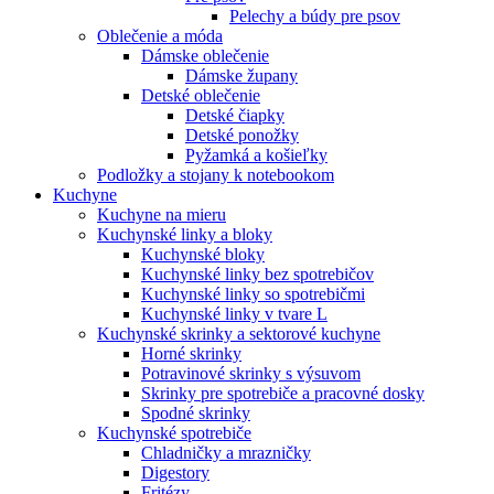
Pelechy a búdy pre psov
Oblečenie a móda
Dámske oblečenie
Dámske župany
Detské oblečenie
Detské čiapky
Detské ponožky
Pyžamká a košieľky
Podložky a stojany k notebookom
Kuchyne
Kuchyne na mieru
Kuchynské linky a bloky
Kuchynské bloky
Kuchynské linky bez spotrebičov
Kuchynské linky so spotrebičmi
Kuchynské linky v tvare L
Kuchynské skrinky a sektorové kuchyne
Horné skrinky
Potravinové skrinky s výsuvom
Skrinky pre spotrebiče a pracovné dosky
Spodné skrinky
Kuchynské spotrebiče
Chladničky a mrazničky
Digestory
Fritézy