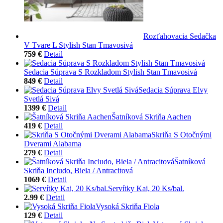
Rozťahovacia Sedačka
V Tvare L Stylish Stan Tmavosivá
759 €
Detail
Sedacia Súprava S Rozkladom Stylish Stan Tmavosivá
849 €
Detail
Sedacia Súprava Elvy
Svetlá Sivá
1399 €
Detail
Šatníková Skriňa Aachen
419 €
Detail
Skriňa S Otočnými
Dverami Alabama
279 €
Detail
Šatníková
Skriňa Includo, Biela / Antracitová
1069 €
Detail
Servítky Kai, 20 Ks/bal.
2.99 €
Detail
Vysoká Skriňa Fiola
129 €
Detail