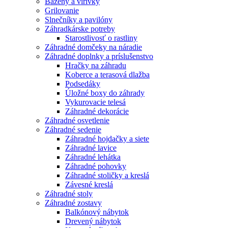
Bazény a vírivky
Grilovanie
Slnečníky a pavilóny
Záhradkárske potreby
Starostlivosť o rastliny
Záhradné domčeky na náradie
Záhradné doplnky a príslušenstvo
Hračky na záhradu
Koberce a terasová dlažba
Podsedáky
Úložné boxy do záhrady
Vykurovacie telesá
Záhradné dekorácie
Záhradné osvetlenie
Záhradné sedenie
Záhradné hojdačky a siete
Záhradné lavice
Záhradné lehátka
Záhradné pohovky
Záhradné stoličky a kreslá
Závesné kreslá
Záhradné stoly
Záhradné zostavy
Balkónový nábytok
Drevený nábytok