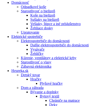
Domácnosť
Odpadkové koše
Starostlivosť o bielizeň
Koše na bielizeň
Sušiaky na bielizeň
Vešiaky, štipce a iné príslušenstvo
Žehliace dosky
Upratovanie
Elektrické spotrebiče
Elektrospotrebiče do domácnosti
Dalšie elektrospotrebiče do domácnosti
Vysávače
Žehličky
Kúrenie, ventilátory a elektrické krby
Starostlivosť o vlasy
Zábavná elektronika
Heureka.sk
Detský tovar
Hračky
Plyšové hračky
Dom a záhrada
Bývanie a doplnky
Bytový textil
Chrániče na matrace
Deky