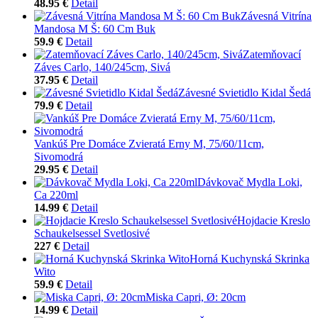
48.95 €
Detail
Závesná Vitrína
Mandosa M Š: 60 Cm Buk
59.9 €
Detail
Zatemňovací
Záves Carlo, 140/245cm, Sivá
37.95 €
Detail
Závesné Svietidlo Kidal Šedá
79.9 €
Detail
Vankúš Pre Domáce Zvieratá Erny M, 75/60/11cm,
Sivomodrá
29.95 €
Detail
Dávkovač Mydla Loki,
Ca 220ml
14.99 €
Detail
Hojdacie Kreslo
Schaukelsessel Svetlosivé
227 €
Detail
Horná Kuchynská Skrinka
Wito
59.9 €
Detail
Miska Capri, Ø: 20cm
14.99 €
Detail