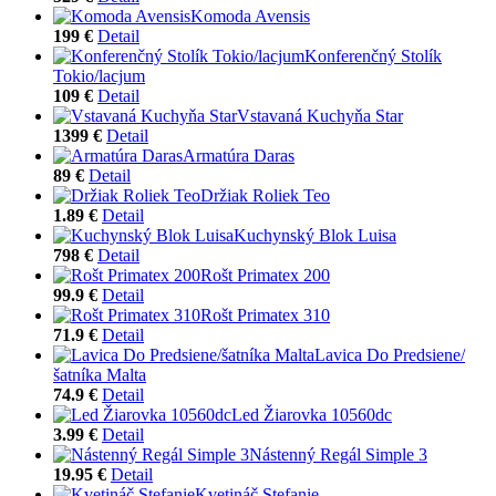
Komoda Avensis
199 €
Detail
Konferenčný Stolík
Tokio/lacjum
109 €
Detail
Vstavaná Kuchyňa Star
1399 €
Detail
Armatúra Daras
89 €
Detail
Držiak Roliek Teo
1.89 €
Detail
Kuchynský Blok Luisa
798 €
Detail
Rošt Primatex 200
99.9 €
Detail
Rošt Primatex 310
71.9 €
Detail
Lavica Do Predsiene/
šatníka Malta
74.9 €
Detail
Led Žiarovka 10560dc
3.99 €
Detail
Nástenný Regál Simple 3
19.95 €
Detail
Kvetináč Stefanie