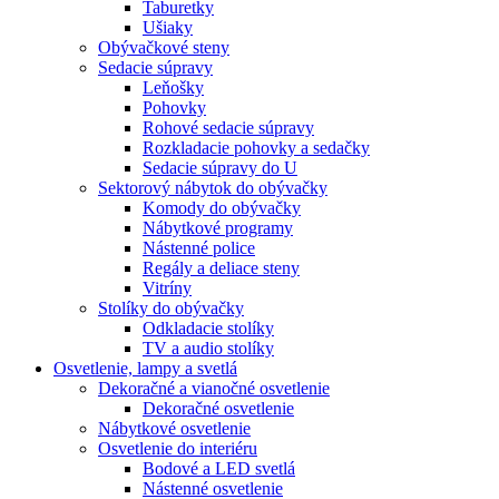
Taburetky
Ušiaky
Obývačkové steny
Sedacie súpravy
Leňošky
Pohovky
Rohové sedacie súpravy
Rozkladacie pohovky a sedačky
Sedacie súpravy do U
Sektorový nábytok do obývačky
Komody do obývačky
Nábytkové programy
Nástenné police
Regály a deliace steny
Vitríny
Stolíky do obývačky
Odkladacie stolíky
TV a audio stolíky
Osvetlenie, lampy a svetlá
Dekoračné a vianočné osvetlenie
Dekoračné osvetlenie
Nábytkové osvetlenie
Osvetlenie do interiéru
Bodové a LED svetlá
Nástenné osvetlenie