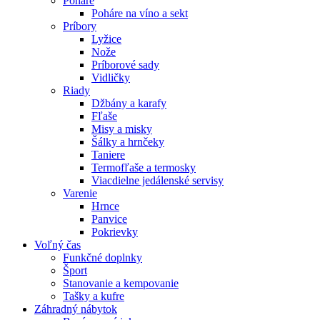
Poháre
Poháre na víno a sekt
Príbory
Lyžice
Nože
Príborové sady
Vidličky
Riady
Džbány a karafy
Fľaše
Misy a misky
Šálky a hrnčeky
Taniere
Termofľaše a termosky
Viacdielne jedálenské servisy
Varenie
Hrnce
Panvice
Pokrievky
Voľný čas
Funkčné doplnky
Šport
Stanovanie a kempovanie
Tašky a kufre
Záhradný nábytok