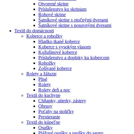
Otvorené skrine
Príslušenstvo ku skriniam
Rohové skrine
Šatníkové skrine s otočnými dverami
Šatníkové skrine s posuvnými dverami
Textil do domácnosti
Koberce a rohožky
Hladko tkané koberce
Koberce s vysokým vlasom
Kožušinové koberce
Príslušenstvo a doplnky ku kobercom
Rohožky
Zošívané koberce
Rolety a žáluzie
Plisé
Rolety
Rolety deň a noc
Textil do kuchyne
Chňapky, utierky, zástery
Obrusy
Poťahy na stoličky
Prestieranie
Textil do kúpeľne
Osušky
Plážové osušky a osušky do sauny