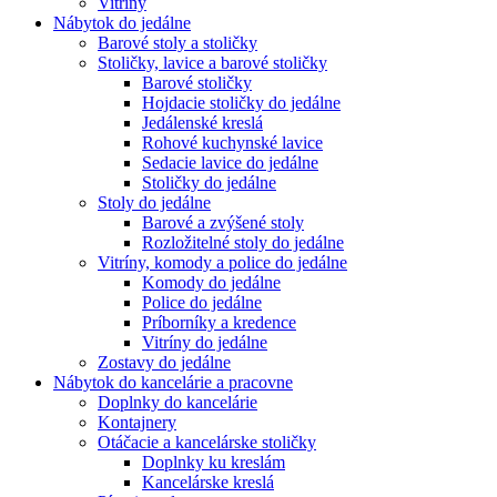
Vitríny
Nábytok do jedálne
Barové stoly a stoličky
Stoličky, lavice a barové stoličky
Barové stoličky
Hojdacie stoličky do jedálne
Jedálenské kreslá
Rohové kuchynské lavice
Sedacie lavice do jedálne
Stoličky do jedálne
Stoly do jedálne
Barové a zvýšené stoly
Rozložitelné stoly do jedálne
Vitríny, komody a police do jedálne
Komody do jedálne
Police do jedálne
Príborníky a kredence
Vitríny do jedálne
Zostavy do jedálne
Nábytok do kancelárie a pracovne
Doplnky do kancelárie
Kontajnery
Otáčacie a kancelárske stoličky
Doplnky ku kreslám
Kancelárske kreslá