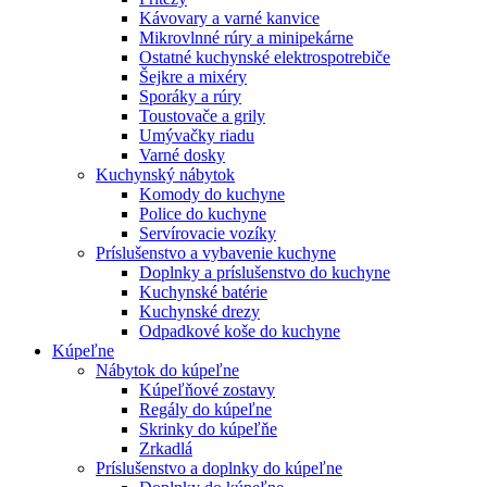
Kávovary a varné kanvice
Mikrovlnné rúry a minipekárne
Ostatné kuchynské elektrospotrebiče
Šejkre a mixéry
Sporáky a rúry
Toustovače a grily
Umývačky riadu
Varné dosky
Kuchynský nábytok
Komody do kuchyne
Police do kuchyne
Servírovacie vozíky
Príslušenstvo a vybavenie kuchyne
Doplnky a príslušenstvo do kuchyne
Kuchynské batérie
Kuchynské drezy
Odpadkové koše do kuchyne
Kúpeľne
Nábytok do kúpeľne
Kúpeľňové zostavy
Regály do kúpeľne
Skrinky do kúpeľňe
Zrkadlá
Príslušenstvo a doplnky do kúpeľne