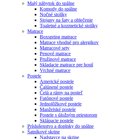
Malý nábytok do spálne
Komody do spálne
Nočné stolíky
Stojany na šaty a oblečenie
Toaletné a kozmetické stolíky
Matrace
Boxspring matrace
Matrace vhodné pro alergikov
Matracové sety
Penové matrace
Pružinové matrace
Skladacie matrace pre hostí
Vrchné matrace
Postele
Americké postele
Čalúnené postele
Čelá a rámy na posteľ
Futónové postele
Jednolôžkové postele
Manželské postele
Postele s úložným priestorom
Sklápacie postele
Príslušenstvo a doplnky do spálne
Šatníkové skrine
Nadstavce na skrine