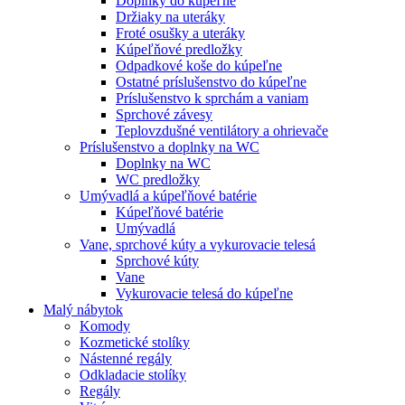
Doplnky do kúpeľne
Držiaky na uteráky
Froté osušky a uteráky
Kúpeľňové predložky
Odpadkové koše do kúpeľne
Ostatné príslušenstvo do kúpeľne
Príslušenstvo k sprchám a vaniam
Sprchové závesy
Teplovzdušné ventilátory a ohrievače
Príslušenstvo a doplnky na WC
Doplnky na WC
WC predložky
Umývadlá a kúpeľňové batérie
Kúpeľňové batérie
Umývadlá
Vane, sprchové kúty a vykurovacie telesá
Sprchové kúty
Vane
Vykurovacie telesá do kúpeľne
Malý nábytok
Komody
Kozmetické stolíky
Nástenné regály
Odkladacie stolíky
Regály