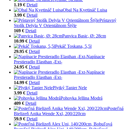
1.19 €
Detail
Obal Na Kvetináč Luisa
3.99 €
Detail
Prístavný
Stolík Delyla V Orientálnom Štýle
169 €
Detail
Panvica Basic, Ø: 28cm
10.99 €
Detail
Pekáč Toskana, 5,5l
29.95 €
Detail
Napínacie
Prestieradlo Elasthan -Ext-
24.95 €
Detail
Napínacie
Prestieradlo Elasthan -Ext-
14.99 €
Detail
Plytký Tanier Nele
3.99 €
Detail
Pohovka Jellina Modrá
409 €
Detail
Posteľná
Bielizeň Anika Wende Xxl, 200/220cm
59.9 €
Detail