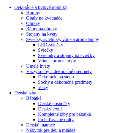
Dekorácie a bytové doplnky
Hodiny
Obaly na kvetináče
Obrazy
Rámy na obrazy
Stojany na kvety
Sviečky, svietniky, vône a aromalampy
LED-sviečky
Sviečky
Svietniky a stojany na sviečky
Vône a aromalampy
Umelé kvety
Vázy, sochy a dekoračné predmety
Dekorácie na stenu
Sochy a dekoračné predmety
Vázy
Detská izba
Bábätká
Detské postieľky
Detský textil
Kompletné izby pre bábätká
Prebaľovacie pulty
Detské matrace
Nábytok pre deti a mládež