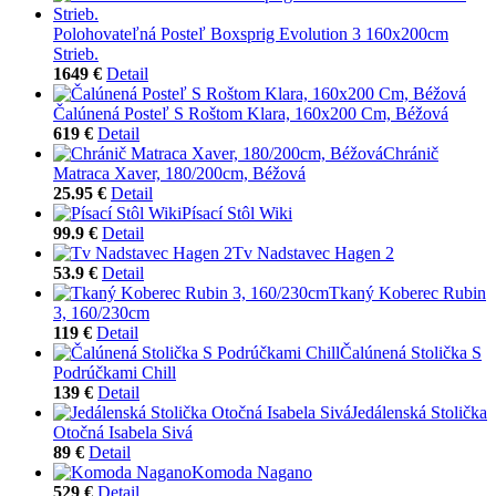
Polohovateľná Posteľ Boxsprig Evolution 3 160x200cm
Strieb.
1649 €
Detail
Čalúnená Posteľ S Roštom Klara, 160x200 Cm, Béžová
619 €
Detail
Chránič
Matraca Xaver, 180/200cm, Béžová
25.95 €
Detail
Písací Stôl Wiki
99.9 €
Detail
Tv Nadstavec Hagen 2
53.9 €
Detail
Tkaný Koberec Rubin
3, 160/230cm
119 €
Detail
Čalúnená Stolička S
Podrúčkami Chill
139 €
Detail
Jedálenská Stolička
Otočná Isabela Sivá
89 €
Detail
Komoda Nagano
529 €
Detail