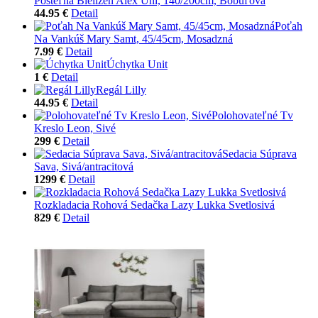
Posteľná Bielizeň Alex Uni, 140/200cm, Bobuľová
44.95 €
Detail
Poťah
Na Vankúš Mary Samt, 45/45cm, Mosadzná
7.99 €
Detail
Úchytka Unit
1 €
Detail
Regál Lilly
44.95 €
Detail
Polohovateľné Tv
Kreslo Leon, Sivé
299 €
Detail
Sedacia Súprava
Sava, Sivá/antracitová
1299 €
Detail
Rozkladacia Rohová Sedačka Lazy Lukka Svetlosivá
829 €
Detail