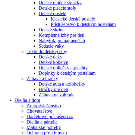
Detské otočné stoličky
Detské písacie stoly
Detské postele
Klasické detské postele
Príslušenstvo k detským posteliam
Detské skrine
Kompletné izby pre deti
Nábytok pre najmenších
Sedacie vaky
Textil do detskej izby
Detské deky
Detské koberce
Detské obliečky a plachty
Doplnky k detským posteliam
Zábava a hračky
Detské autá a kolobežky
Hračky pre deti
Zábava na záhrade
Dielňa a dom
Autopríslušenstvo
Chovateľstvo
Darčekové príslušenstvo
Dielňa a náradie
Maliarske potreby
Ochrana proti hmyzu