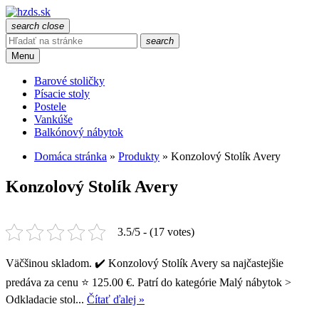
search
close
search
Menu
Barové stoličky
Písacie stoly
Postele
Vankúše
Balkónový nábytok
Domáca stránka
»
Produkty
»
Konzolový Stolík Avery
Konzolový Stolík Avery
3.5/5 - (17 votes)
Väčšinou skladom. ✔️ Konzolový Stolík Avery sa najčastejšie
predáva za cenu ⭐ 125.00 €. Patrí do kategórie Malý nábytok >
Odkladacie stol...
Čítať ďalej »