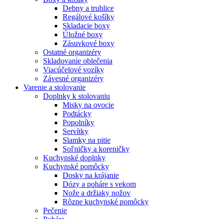
Debny a truhlice
Regálové košíky
Skladacie boxy
Úložné boxy
Zásuvkové boxy
Ostatné organizéry
Skladovanie oblečenia
Viacúčelové vozíky
Závesné organizéry
Varenie a stolovanie
Doplnky k stolovaniu
Misky na ovocie
Podtácky
Popolníky
Servítky
Slamky na pitie
Soľničky a koreničky
Kuchynské doplnky
Kuchynské pomôcky
Dosky na krájanie
Dózy a poháre s vekom
Nože a držiaky nožov
Rôzne kuchynské pomôcky
Pečenie