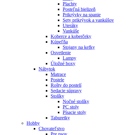
Plachty
Posteľná bielizeň
Prikrývky na spanie
Sety prikrývok a vankúšov
Uteráky
Vankúše
Koberce a koberčeky
Kúpeľňa
Stojany na kefky
Osvetlenie
Lampy
Úložné boxy
Nábytok
Matrace
Postele
Rošty do postelí
Sedacie súpravy
Stolíky
Nočné stolíky
PC stoly
Písacie stoly
Taburetky
Hobby
Chovateľstvo
Pre psov