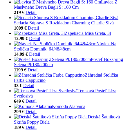
Lavica Z
Masívneho Dreva Bagli Š: 160 Cm
219 €
Detail
Sedacia Súprava S Rozkladom Charming Charlie Sivá
1099 €
Detail
Zapekacia Misa Greta, 3l
12.99 €
Detail
Návlek Na
Stoličku Dominik, 64/48/48cm
14.99 €
Detail
Posteľ Boxspring
Selena Pl:180/200cm
1199 €
Detail
Záhradná Stolička
Farba Cappucino
33 €
Detail
Terasová Posteľ Liza
Svetlosivá
649 €
Detail
Komoda Alabama
299 €
Detail
Detská Šatníková
Skriňa Poppy Biela
189 €
Detail