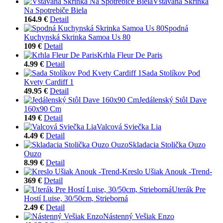
Vstavaná Skrinka
Na Spotrebiče Biela
164.9 €
Detail
Spodná
Kuchynská Skrinka Samoa Us 80
109 €
Detail
Krhla Fleur De Paris
4.99 €
Detail
Sada Stolíkov Pod
Kvety Cardiff 1
49.95 €
Detail
Jedálenský Stôl Dave
160x90 Cm
149 €
Detail
Valcová Sviečka Lia
4.49 €
Detail
Skladacia Stolička Ouzo
Ouzo
8.99 €
Detail
Kreslo Ušiak Anouk -Trend-
369 €
Detail
Uterák Pre
Hostí Luise, 30/50cm, Strieborná
2.49 €
Detail
Nástenný Vešiak Enzo