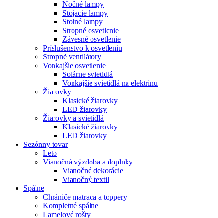
Nočné lampy
Stojacie lampy
Stolné lampy
Stropné osvetlenie
Závesné osvetlenie
Príslušenstvo k osvetleniu
Stropné ventilátory
Vonkajšie osvetlenie
Solárne svietidlá
Vonkajšie svietidlá na elektrinu
Žiarovky
Klasické žiarovky
LED žiarovky
Žiarovky a svietidlá
Klasické žiarovky
LED žiarovky
Sezónny tovar
Leto
Vianočná výzdoba a doplnky
Vianočné dekorácie
Vianočný textil
Spálne
Chrániče matraca a toppery
Kompletné spálne
Lamelové rošty