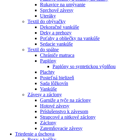
Rukavice na umývanie
Sprchové závesy
Uteráky
Textil do obývačky
Dekoračné vankúše
Deky a prehozy
Poťahy a obliečky na vankúše
Sedacie vankúše
Textil do spálne
Chrániče matraca
Paplóny
Paplóny so syntetickou výplňou
Plachty
Posteľná bielizeň
Sada lôžkovín
Vankúše
Závesy a záclony
Garniže a tyče na záclony
Hotové závesy
Príslušenstvo k závesom
Strapcové a nitkové záclony
Záclony
Zatemňovacie závesy
Triedenie a úschova
Boxy a košíky