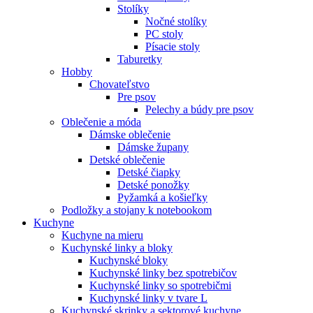
Stolíky
Nočné stolíky
PC stoly
Písacie stoly
Taburetky
Hobby
Chovateľstvo
Pre psov
Pelechy a búdy pre psov
Oblečenie a móda
Dámske oblečenie
Dámske župany
Detské oblečenie
Detské čiapky
Detské ponožky
Pyžamká a košieľky
Podložky a stojany k notebookom
Kuchyne
Kuchyne na mieru
Kuchynské linky a bloky
Kuchynské bloky
Kuchynské linky bez spotrebičov
Kuchynské linky so spotrebičmi
Kuchynské linky v tvare L
Kuchynské skrinky a sektorové kuchyne