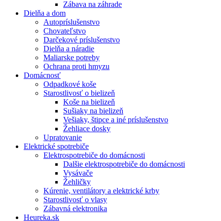
Zábava na záhrade
Dielňa a dom
Autopríslušenstvo
Chovateľstvo
Darčekové príslušenstvo
Dielňa a náradie
Maliarske potreby
Ochrana proti hmyzu
Domácnosť
Odpadkové koše
Starostlivosť o bielizeň
Koše na bielizeň
Sušiaky na bielizeň
Vešiaky, štipce a iné príslušenstvo
Žehliace dosky
Upratovanie
Elektrické spotrebiče
Elektrospotrebiče do domácnosti
Dalšie elektrospotrebiče do domácnosti
Vysávače
Žehličky
Kúrenie, ventilátory a elektrické krby
Starostlivosť o vlasy
Zábavná elektronika
Heureka.sk