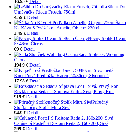
16.95 €
Detail
Leštidlo Do
Umývačky Riadu Frosch, 750ml
4.59 €
Detail
Šálka
Na Kávu S Podšalkou Amelie, Objem: 220ml
3.49 €
Detail
Nočný Stolík Dream
Š: 46cm Čierny
69 €
Detail
Sada Stoličiek Wohnling
Čierna
194.9 €
Detail
Kúpeľňová Predložka Karen, 50/80cm, Sivohnedá
17.98 €
Detail
Rozkladacia Sedacia Súprava Eddi - Sivá, Pravý Roh
919 €
Detail
Príručný
Stolík/nočný Stolík Mitra Sivá
94.9 €
Detail
Čalúnená Posteľ S Roštom Reda 2, 160x200, Sivá
599 €
Detail