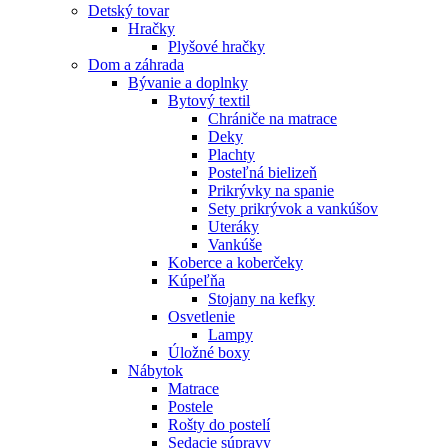
Detský tovar
Hračky
Plyšové hračky
Dom a záhrada
Bývanie a doplnky
Bytový textil
Chrániče na matrace
Deky
Plachty
Posteľná bielizeň
Prikrývky na spanie
Sety prikrývok a vankúšov
Uteráky
Vankúše
Koberce a koberčeky
Kúpeľňa
Stojany na kefky
Osvetlenie
Lampy
Úložné boxy
Nábytok
Matrace
Postele
Rošty do postelí
Sedacie súpravy