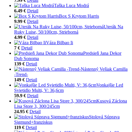
7.99 €
Detail
Taška Luca Modrá
6.49 €
Detail
Box S Krytom Harris
9.99 €
Detail
Uterák Na
Ruky Luise, 50/100cm, Strieborná
4.99 €
Detail
Váza Bilbao Ii
7 €
Detail
Predsieň Jana Dekor
Dub Sonoma
139 €
Detail
Nástenný Vešiak Camilla
-Trend-
149 €
Detail
Vonkajšie Led
Svietidlo Multi, V: 36,6cm
59.9 €
Detail
Kusová Záclona
Lisa Store 3, 300/245cm
24.95 €
Detail
Stolová Súprava
Sigmund+franziskus
119 €
Detail