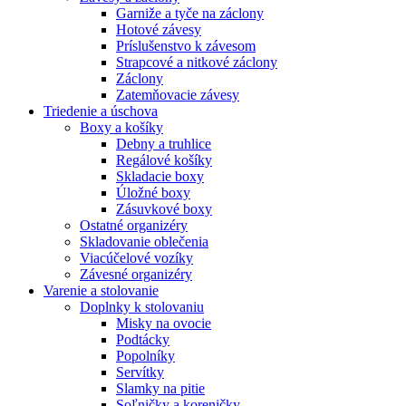
Garniže a tyče na záclony
Hotové závesy
Príslušenstvo k závesom
Strapcové a nitkové záclony
Záclony
Zatemňovacie závesy
Triedenie a úschova
Boxy a košíky
Debny a truhlice
Regálové košíky
Skladacie boxy
Úložné boxy
Zásuvkové boxy
Ostatné organizéry
Skladovanie oblečenia
Viacúčelové vozíky
Závesné organizéry
Varenie a stolovanie
Doplnky k stolovaniu
Misky na ovocie
Podtácky
Popolníky
Servítky
Slamky na pitie
Soľničky a koreničky