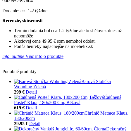
9009852397604
Dodanie: cca 1-2 týždne
Recenzie, skúsenosti
Termín dodania bol cca 1-2 týždne ale to si človek dnes už
nepomôže
Akciovej cene 49.95 € som nemohol odolať.
Podľa heureky najlacnejšie na moebelix.sk
info_outline
Viac info o produkte
Podobné produkty
Barová Stolička
Wohnling Zelená
299 €
Detail
Čalúnená
Posteľ Klara, 180x200 Cm, Béžová
619 €
Detail
Chránič Matraca Klaus,
180/200cm
29.95 €
Detail
Dekoračný