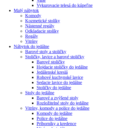
Vane
Vykurovacie telesá do kúpeľne
Malý nábytok
Komody
Kozmetické stolíky
Nástenné regály
Odkladacie stolíky
Regály
Vitríny
Nábytok do jedálne
Barové stoly a stoličky
Stoličky, lavice a barové stoličky
Barové stoličky
Hojdacie stoličky do jedálne
Jedálenské kreslá
Rohové kuchynské lavice
Sedacie lavice do jedálne
Stoličky do jedálne
Stoly do jedálne
Barové a zvýšené stoly
Rozložitelné stoly do jedálne
Vitríny, komody a police do jedálne
Komody do jedálne
Police do jedálne
Príborníky a kredence