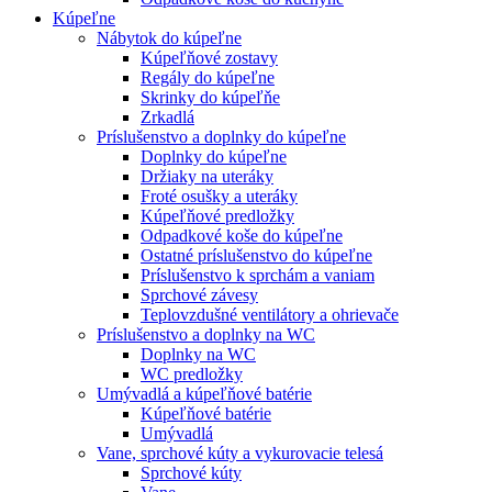
Kúpeľne
Nábytok do kúpeľne
Kúpeľňové zostavy
Regály do kúpeľne
Skrinky do kúpeľňe
Zrkadlá
Príslušenstvo a doplnky do kúpeľne
Doplnky do kúpeľne
Držiaky na uteráky
Froté osušky a uteráky
Kúpeľňové predložky
Odpadkové koše do kúpeľne
Ostatné príslušenstvo do kúpeľne
Príslušenstvo k sprchám a vaniam
Sprchové závesy
Teplovzdušné ventilátory a ohrievače
Príslušenstvo a doplnky na WC
Doplnky na WC
WC predložky
Umývadlá a kúpeľňové batérie
Kúpeľňové batérie
Umývadlá
Vane, sprchové kúty a vykurovacie telesá
Sprchové kúty