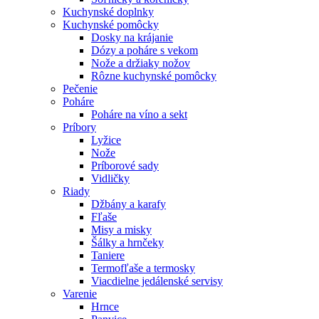
Kuchynské doplnky
Kuchynské pomôcky
Dosky na krájanie
Dózy a poháre s vekom
Nože a držiaky nožov
Rôzne kuchynské pomôcky
Pečenie
Poháre
Poháre na víno a sekt
Príbory
Lyžice
Nože
Príborové sady
Vidličky
Riady
Džbány a karafy
Fľaše
Misy a misky
Šálky a hrnčeky
Taniere
Termofľaše a termosky
Viacdielne jedálenské servisy
Varenie
Hrnce