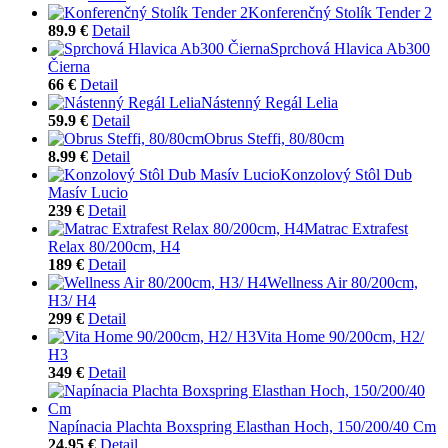
Konferenčný Stolík Tender 2
89.9 €
Detail
Sprchová Hlavica Ab300
Čierna
66 €
Detail
Nástenný Regál Lelia
59.9 €
Detail
Obrus Steffi, 80/80cm
8.99 €
Detail
Konzolový Stôl Dub
Masív Lucio
239 €
Detail
Matrac Extrafest
Relax 80/200cm, H4
189 €
Detail
Wellness Air 80/200cm,
H3/ H4
299 €
Detail
Vita Home 90/200cm, H2/
H3
349 €
Detail
Napínacia Plachta Boxspring Elasthan Hoch, 150/200/40 Cm
24.95 €
Detail