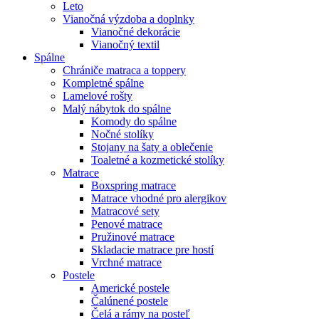
Leto
Vianočná výzdoba a doplnky
Vianočné dekorácie
Vianočný textil
Spálne
Chrániče matraca a toppery
Kompletné spálne
Lamelové rošty
Malý nábytok do spálne
Komody do spálne
Nočné stolíky
Stojany na šaty a oblečenie
Toaletné a kozmetické stolíky
Matrace
Boxspring matrace
Matrace vhodné pro alergikov
Matracové sety
Penové matrace
Pružinové matrace
Skladacie matrace pre hostí
Vrchné matrace
Postele
Americké postele
Čalúnené postele
Čelá a rámy na posteľ