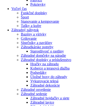
Panvice
Pokrievky
Voľný čas
Funkčné doplnky
Šport
Stanovanie a kempovanie
Tašky a kufre
Záhradný nábytok
Bazény a vírivky
Grilovanie
Slnečníky a pavilóny
Záhradkárske potreby
Starostlivosť o rastliny
Záhradné domčeky na náradie
Záhradné doplnky a príslušenstvo
Hračky na záhradu
Koberce a terasová dlažba
Podsedáky
Úložné boxy do záhrady
Vykurovacie telesá
Záhradné dekorácie
Záhradné osvetlenie
Záhradné sedenie
Záhradné hojdačky a siete
Záhradné lavice