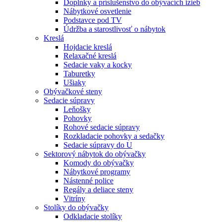
Doplnky a príslušenstvo do obývacích izieb
Nábytkové osvetlenie
Podstavce pod TV
Údržba a starostlivosť o nábytok
Kreslá
Hojdacie kreslá
Relaxačné kreslá
Sedacie vaky a kocky
Taburetky
Ušiaky
Obývačkové steny
Sedacie súpravy
Leňošky
Pohovky
Rohové sedacie súpravy
Rozkladacie pohovky a sedačky
Sedacie súpravy do U
Sektorový nábytok do obývačky
Komody do obývačky
Nábytkové programy
Nástenné police
Regály a deliace steny
Vitríny
Stolíky do obývačky
Odkladacie stolíky