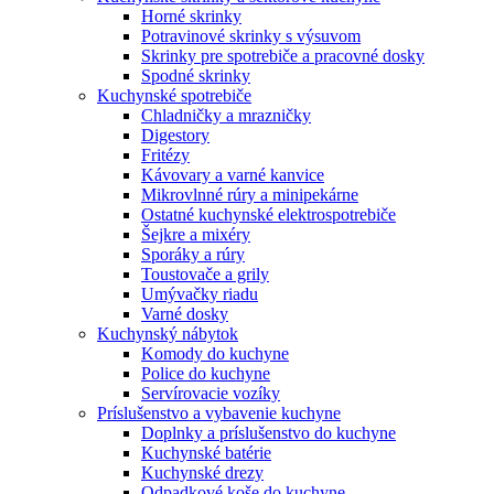
Horné skrinky
Potravinové skrinky s výsuvom
Skrinky pre spotrebiče a pracovné dosky
Spodné skrinky
Kuchynské spotrebiče
Chladničky a mrazničky
Digestory
Fritézy
Kávovary a varné kanvice
Mikrovlnné rúry a minipekárne
Ostatné kuchynské elektrospotrebiče
Šejkre a mixéry
Sporáky a rúry
Toustovače a grily
Umývačky riadu
Varné dosky
Kuchynský nábytok
Komody do kuchyne
Police do kuchyne
Servírovacie vozíky
Príslušenstvo a vybavenie kuchyne
Doplnky a príslušenstvo do kuchyne
Kuchynské batérie
Kuchynské drezy
Odpadkové koše do kuchyne