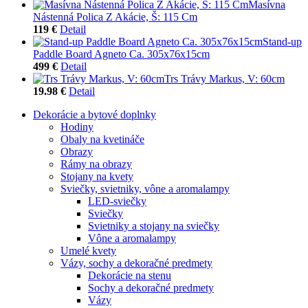
Masívna
Nástenná Polica Z Akácie, Š: 115 Cm
119 €
Detail
Stand-up
Paddle Board Agneto Ca. 305x76x15cm
499 €
Detail
Trs Trávy Markus, V: 60cm
19.98 €
Detail
Dekorácie a bytové doplnky
Hodiny
Obaly na kvetináče
Obrazy
Rámy na obrazy
Stojany na kvety
Sviečky, svietniky, vône a aromalampy
LED-sviečky
Sviečky
Svietniky a stojany na sviečky
Vône a aromalampy
Umelé kvety
Vázy, sochy a dekoračné predmety
Dekorácie na stenu
Sochy a dekoračné predmety
Vázy