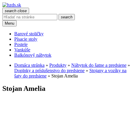
search
close
search
Menu
Barové stoličky
Písacie stoly
Postele
Vankúše
Balkónový nábytok
Domáca stránka
»
Produkty
»
Nábytok do šatne a predsiene
»
Doplnky a príslušenstvo do predsiene
»
Stojany a vozíky na
šaty do predsiene
»
Stojan Amelia
Stojan Amelia