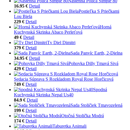
Nástenná Polica Simple 80
16.95 €
Detail
Postieľka S Priečkami
Lou Biela
229 €
Detail
Horná
Kuchynská Skrinka Abaco Perleťová
49 €
Detail
Tv Diel Dimitri
379 €
Detail
Sada Panvíc Earth, 2-Dielna
34.95 €
Detail
Pohovka Dilly Tmavá Sivá
429 €
Detail
Sedacia Súprava S Rozkladom Royal Rose Horčicová
749 €
Detail
Spodná
Kuchynská Skrinka Nepal Us40
84.9 €
Detail
Sada Stoličiek Tmavozelená
199 €
Detail
Otočná Stolička Modrá
174 €
Detail
Taburetka Animali