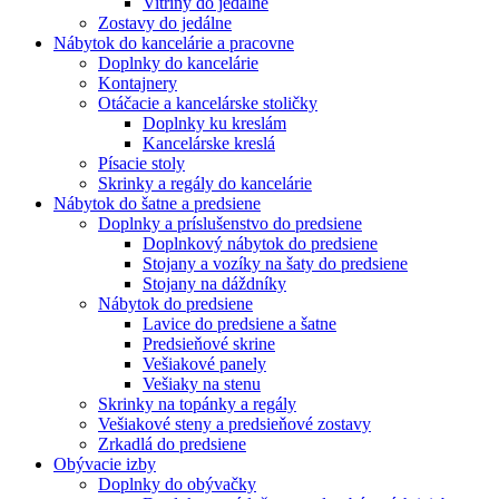
Vitríny do jedálne
Zostavy do jedálne
Nábytok do kancelárie a pracovne
Doplnky do kancelárie
Kontajnery
Otáčacie a kancelárske stoličky
Doplnky ku kreslám
Kancelárske kreslá
Písacie stoly
Skrinky a regály do kancelárie
Nábytok do šatne a predsiene
Doplnky a príslušenstvo do predsiene
Doplnkový nábytok do predsiene
Stojany a vozíky na šaty do predsiene
Stojany na dáždníky
Nábytok do predsiene
Lavice do predsiene a šatne
Predsieňové skrine
Vešiakové panely
Vešiaky na stenu
Skrinky na topánky a regály
Vešiakové steny a predsieňové zostavy
Zrkadlá do predsiene
Obývacie izby
Doplnky do obývačky