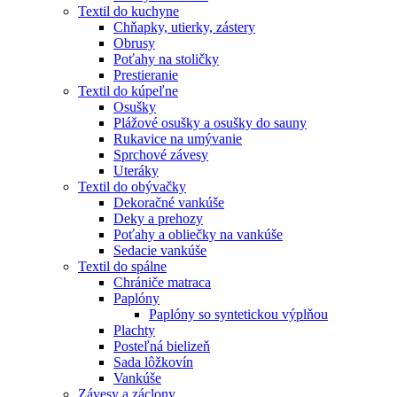
Textil do kuchyne
Chňapky, utierky, zástery
Obrusy
Poťahy na stoličky
Prestieranie
Textil do kúpeľne
Osušky
Plážové osušky a osušky do sauny
Rukavice na umývanie
Sprchové závesy
Uteráky
Textil do obývačky
Dekoračné vankúše
Deky a prehozy
Poťahy a obliečky na vankúše
Sedacie vankúše
Textil do spálne
Chrániče matraca
Paplóny
Paplóny so syntetickou výplňou
Plachty
Posteľná bielizeň
Sada lôžkovín
Vankúše
Závesy a záclony