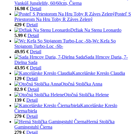
Vankúš Junglelife, 60/60cm, Čierna
16.98 €
Detail
Posteľ S
Priestorom Na Hru Toby R Záves Zelený
429 €
Detail
Držiak Na Stenu Leonardo
5.99 €
Detail
Wc Kefa So
Stojanom Turbo-Loc -Sb-
49.95 €
Detail
Sada Hrncov Daria, 7-
Dielna Sada
43.95 €
Detail
Kancelárske Kreslo Claudia
129 €
Detail
Otočná Stolička Anna
82.9 €
Detail
Otočná Stolička Helene
139 €
Detail
Kancelárske Kreslo
Čierna/biela
279 €
Detail
Herná Stolička
Gamingstuhl Čierna
279 €
Detail