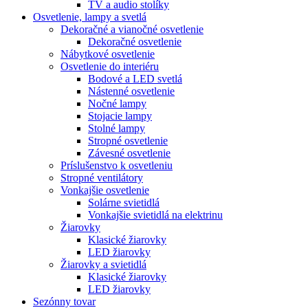
TV a audio stolíky
Osvetlenie, lampy a svetlá
Dekoračné a vianočné osvetlenie
Dekoračné osvetlenie
Nábytkové osvetlenie
Osvetlenie do interiéru
Bodové a LED svetlá
Nástenné osvetlenie
Nočné lampy
Stojacie lampy
Stolné lampy
Stropné osvetlenie
Závesné osvetlenie
Príslušenstvo k osvetleniu
Stropné ventilátory
Vonkajšie osvetlenie
Solárne svietidlá
Vonkajšie svietidlá na elektrinu
Žiarovky
Klasické žiarovky
LED žiarovky
Žiarovky a svietidlá
Klasické žiarovky
LED žiarovky
Sezónny tovar