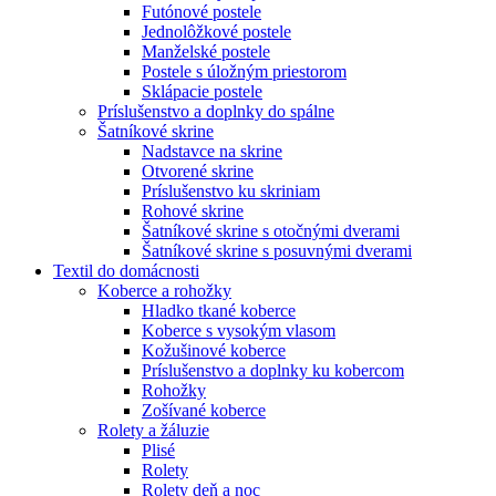
Futónové postele
Jednolôžkové postele
Manželské postele
Postele s úložným priestorom
Sklápacie postele
Príslušenstvo a doplnky do spálne
Šatníkové skrine
Nadstavce na skrine
Otvorené skrine
Príslušenstvo ku skriniam
Rohové skrine
Šatníkové skrine s otočnými dverami
Šatníkové skrine s posuvnými dverami
Textil do domácnosti
Koberce a rohožky
Hladko tkané koberce
Koberce s vysokým vlasom
Kožušinové koberce
Príslušenstvo a doplnky ku kobercom
Rohožky
Zošívané koberce
Rolety a žáluzie
Plisé
Rolety
Rolety deň a noc