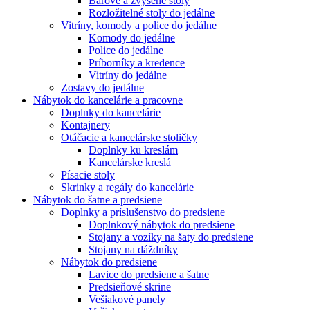
Barové a zvýšené stoly
Rozložitelné stoly do jedálne
Vitríny, komody a police do jedálne
Komody do jedálne
Police do jedálne
Príborníky a kredence
Vitríny do jedálne
Zostavy do jedálne
Nábytok do kancelárie a pracovne
Doplnky do kancelárie
Kontajnery
Otáčacie a kancelárske stoličky
Doplnky ku kreslám
Kancelárske kreslá
Písacie stoly
Skrinky a regály do kancelárie
Nábytok do šatne a predsiene
Doplnky a príslušenstvo do predsiene
Doplnkový nábytok do predsiene
Stojany a vozíky na šaty do predsiene
Stojany na dáždníky
Nábytok do predsiene
Lavice do predsiene a šatne
Predsieňové skrine
Vešiakové panely