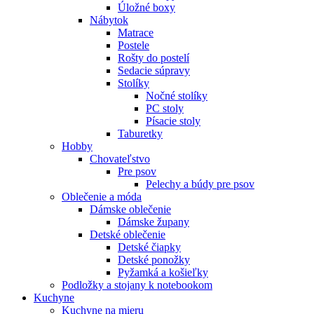
Úložné boxy
Nábytok
Matrace
Postele
Rošty do postelí
Sedacie súpravy
Stolíky
Nočné stolíky
PC stoly
Písacie stoly
Taburetky
Hobby
Chovateľstvo
Pre psov
Pelechy a búdy pre psov
Oblečenie a móda
Dámske oblečenie
Dámske župany
Detské oblečenie
Detské čiapky
Detské ponožky
Pyžamká a košieľky
Podložky a stojany k notebookom
Kuchyne
Kuchyne na mieru