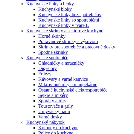
Kuchynské linky a bloky
Kuchynské bloky
Kuchynské linky bez spotrebičov
Kuchynské linky so spotrebičmi
Kuchynské linky v tvare L
Kuchynské skrinky a sektorové kuchyne
Horné skrinky
Potravinové skrinky s výsuvom
Skrinky pre spotrebiče a pracovné dosky
Spodné skrinky
Kuchynské spotrebiče
Chladničky a mrazničky
Digestory
Fritézy
Kávovary a varné kanvice
Mikrovlnné rúry a minipekárne
Ostatné kuchynské elektrospotrebiče
Šejkre a mixéry
Sporáky a rúry
Toustovače a grily
Umývačky riadu
Varné dosky
Kuchynský nábytok
Komody do kuchyne
Police do kuchyne