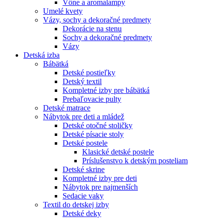
Vône a aromalampy
Umelé kvety
Vázy, sochy a dekoračné predmety
Dekorácie na stenu
Sochy a dekoračné predmety
Vázy
Detská izba
Bábätká
Detské postieľky
Detský textil
Kompletné izby pre bábätká
Prebaľovacie pulty
Detské matrace
Nábytok pre deti a mládež
Detské otočné stoličky
Detské písacie stoly
Detské postele
Klasické detské postele
Príslušenstvo k detským posteliam
Detské skrine
Kompletné izby pre deti
Nábytok pre najmenších
Sedacie vaky
Textil do detskej izby
Detské deky