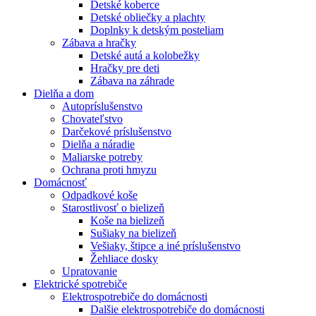
Detské koberce
Detské obliečky a plachty
Doplnky k detským posteliam
Zábava a hračky
Detské autá a kolobežky
Hračky pre deti
Zábava na záhrade
Dielňa a dom
Autopríslušenstvo
Chovateľstvo
Darčekové príslušenstvo
Dielňa a náradie
Maliarske potreby
Ochrana proti hmyzu
Domácnosť
Odpadkové koše
Starostlivosť o bielizeň
Koše na bielizeň
Sušiaky na bielizeň
Vešiaky, štipce a iné príslušenstvo
Žehliace dosky
Upratovanie
Elektrické spotrebiče
Elektrospotrebiče do domácnosti
Dalšie elektrospotrebiče do domácnosti