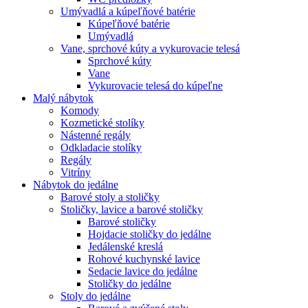
Umývadlá a kúpeľňové batérie
Kúpeľňové batérie
Umývadlá
Vane, sprchové kúty a vykurovacie telesá
Sprchové kúty
Vane
Vykurovacie telesá do kúpeľne
Malý nábytok
Komody
Kozmetické stolíky
Nástenné regály
Odkladacie stolíky
Regály
Vitríny
Nábytok do jedálne
Barové stoly a stoličky
Stoličky, lavice a barové stoličky
Barové stoličky
Hojdacie stoličky do jedálne
Jedálenské kreslá
Rohové kuchynské lavice
Sedacie lavice do jedálne
Stoličky do jedálne
Stoly do jedálne