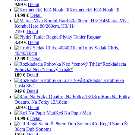
9.99 €
Detail
Kozmetický Kôš Noah, 3l
14.99 €
Detail
Matrac Viva
Kombi Hard 80/200cm, H3/ H4
219 €
Detail
Plytký Tanier Ragnar
3.49 €
Detail
Hrubý Sedák Chris,
40/40/10cm
12.99 €
Detail
Rozkladacia
Pohovka Neo *cenový Trhák*
189 €
Detail
Rozkladacia Pohovka
Lusia Sivá
949 €
Detail
Rám Na Fotky
Quattro, Na Fotky 13/18cm
5.99 €
Detail
Koš Na Papír Matt
14.99 €
Detail
Cd Regál Santo Š:
86cm Dub Sonoma
159 €
Detail