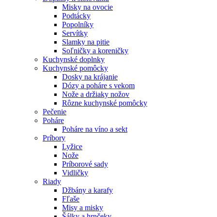
Misky na ovocie
Podtácky
Popolníky
Servítky
Slamky na pitie
Soľničky a koreničky
Kuchynské doplnky
Kuchynské pomôcky
Dosky na krájanie
Dózy a poháre s vekom
Nože a držiaky nožov
Rôzne kuchynské pomôcky
Pečenie
Poháre
Poháre na víno a sekt
Príbory
Lyžice
Nože
Príborové sady
Vidličky
Riady
Džbány a karafy
Fľaše
Misy a misky
Šálky a hrnčeky