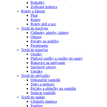
Rohožky
Zošívané koberce
Rolety a žáluzie
Plisé
Rolety
Rolety deň a noc
Textil do kuchyne
Chňapky, utierky, zástery
Obrusy
Poťahy na stoličky
Prestieranie
Textil do kúpeľne
Osušky
Plážové osušky a osušky do sauny
Rukavice na umývanie
Sprchové závesy
Uteráky
Textil do obývačky
Dekoračné vankúše
Deky a prehozy
Poťahy a obliečky na vankúše
Sedacie vankúše
Textil do spálne
Chrániče matraca
Paplóny