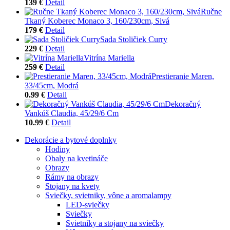
139 €
Detail
Ručne
Tkaný Koberec Monaco 3, 160/230cm, Sivá
179 €
Detail
Sada Stoličiek Curry
229 €
Detail
Vitrína Mariella
259 €
Detail
Prestieranie Maren,
33/45cm, Modrá
0.99 €
Detail
Dekoračný
Vankúš Claudia, 45/29/6 Cm
10.99 €
Detail
Dekorácie a bytové doplnky
Hodiny
Obaly na kvetináče
Obrazy
Rámy na obrazy
Stojany na kvety
Sviečky, svietniky, vône a aromalampy
LED-sviečky
Sviečky
Svietniky a stojany na sviečky