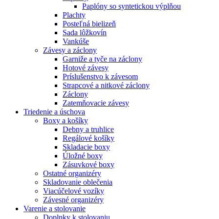
Paplóny so syntetickou výplňou
Plachty
Posteľná bielizeň
Sada lôžkovín
Vankúše
Závesy a záclony
Garniže a tyče na záclony
Hotové závesy
Príslušenstvo k závesom
Strapcové a nitkové záclony
Záclony
Zatemňovacie závesy
Triedenie a úschova
Boxy a košíky
Debny a truhlice
Regálové košíky
Skladacie boxy
Úložné boxy
Zásuvkové boxy
Ostatné organizéry
Skladovanie oblečenia
Viacúčelové vozíky
Závesné organizéry
Varenie a stolovanie
Doplnky k stolovaniu