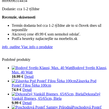
8699096314454
Dodanie: cca 1-2 týždne
Recenzie, skúsenosti
Termín dodania bol cca 1-2 týždne ale to si človek dnes už
nepomôže
Akciovej cene 49.99 € som nemohol odolať.
Podľa heureky najlacnejšie na moebelix.sk
info_outline
Viac info o produkte
Podobné produkty
Bodové Svetlo Klausi,
Max. 40 Watt
10.99 €
Detail
Zásuvka Pod
Posteľ Filou Šírka 100cm
74.9 €
Detail
Dekoračný
Vankúš Bigmex, 65/65cm, Biela
9.99 €
Detail
Poschodová Posteľ