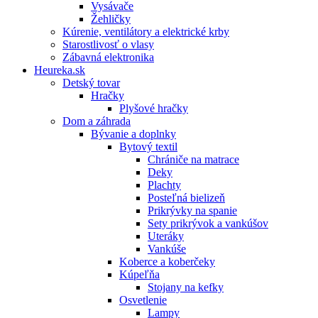
Vysávače
Žehličky
Kúrenie, ventilátory a elektrické krby
Starostlivosť o vlasy
Zábavná elektronika
Heureka.sk
Detský tovar
Hračky
Plyšové hračky
Dom a záhrada
Bývanie a doplnky
Bytový textil
Chrániče na matrace
Deky
Plachty
Posteľná bielizeň
Prikrývky na spanie
Sety prikrývok a vankúšov
Uteráky
Vankúše
Koberce a koberčeky
Kúpeľňa
Stojany na kefky
Osvetlenie
Lampy