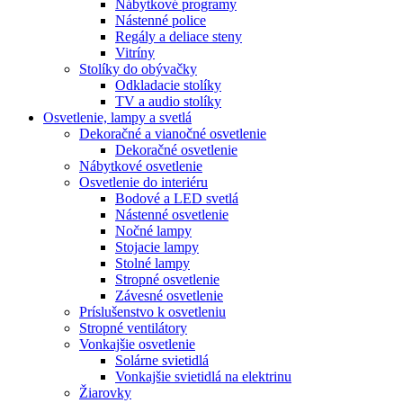
Nábytkové programy
Nástenné police
Regály a deliace steny
Vitríny
Stolíky do obývačky
Odkladacie stolíky
TV a audio stolíky
Osvetlenie, lampy a svetlá
Dekoračné a vianočné osvetlenie
Dekoračné osvetlenie
Nábytkové osvetlenie
Osvetlenie do interiéru
Bodové a LED svetlá
Nástenné osvetlenie
Nočné lampy
Stojacie lampy
Stolné lampy
Stropné osvetlenie
Závesné osvetlenie
Príslušenstvo k osvetleniu
Stropné ventilátory
Vonkajšie osvetlenie
Solárne svietidlá
Vonkajšie svietidlá na elektrinu
Žiarovky