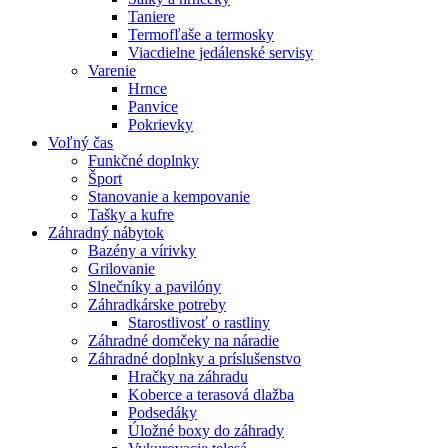
Taniere
Termofľaše a termosky
Viacdielne jedálenské servisy
Varenie
Hrnce
Panvice
Pokrievky
Voľný čas
Funkčné doplnky
Šport
Stanovanie a kempovanie
Tašky a kufre
Záhradný nábytok
Bazény a vírivky
Grilovanie
Slnečníky a pavilóny
Záhradkárske potreby
Starostlivosť o rastliny
Záhradné domčeky na náradie
Záhradné doplnky a príslušenstvo
Hračky na záhradu
Koberce a terasová dlažba
Podsedáky
Úložné boxy do záhrady