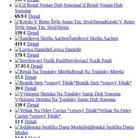
Cd Regál Vostan Dub
Sonoma
69.9 €
Detail
Kreslo V Retro
Štýle Jonas Tm. Sivá/čierna
139 €
Detail
Šatníková Skriňa Aachen
419 €
Detail
Lavica Danielle
179 €
Detail
Servírovací Vozík Pauli
37.95 €
Detail
Regál Na Topánky Mirella
15 €
Detail
Botník Step *cenový Trhák*
39 €
Detail
Výklopná Skrinka Na Topánky Samo Dub Sonoma
139 €
Detail
Vešiak Na Odev
Cactus *cenový Trhák*
12 €
Detail
Jedálenská Stolička Daria
Modrá