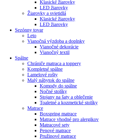
Klasické žiarovky
LED žiarovky
Žiarovky a svietidlá
Klasické žiarovky
LED žiarovky
Sezónny tovar
Leto
Vianočná výzdoba a doplnky
Vianočné dekorácie
Vianočný textil
Spálne
Chrániče matraca a toppery
Kompletné spálne
Lamelové rošty
Malý nábytok do spálne
Komody do spálne
Nočné stolíky
Stojany na šaty a oblečenie
Toaletné a kozmetické stolíky
Matrace
Boxspring matrace
Matrace vhodné pro alergikov
Matracové sety
Penové matrace
Pružinové matrace