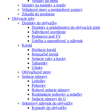
Vešiaky na stenu
Skrinky na topánky a regály
Vešiakové steny a predsieňové zostavy
Zrkadlá do predsiene
Obývacie izby
Doplnky do obývačky
Doplnky a príslušenstvo do obývacích izieb
Nábytkové osvetlenie
Podstavce pod TV
Údržba a starostlivosť o nábytok
Kreslá
Hojdacie kreslá
Relaxačné kreslá
Sedacie vaky a kocky
Taburetky
Ušiaky
Obývačkové steny
Sedacie súpravy
Leňošky
Pohovky
Rohové sedacie súpravy
Rozkladacie pohovky a sedačky
Sedacie súpravy do U
Sektorový nábytok do obývačky
Komody do obývačky