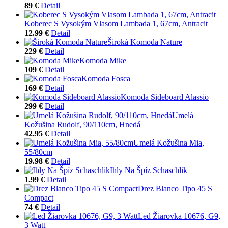
89 €
Detail
Koberec S Vysokým Vlasom Lambada 1, 67cm, Antracit
12.99 €
Detail
Široká Komoda Nature
229 €
Detail
Komoda Mike
109 €
Detail
Komoda Fosca
169 €
Detail
Komoda Sideboard Alassio
299 €
Detail
Umelá
Kožušina Rudolf, 90/110cm, Hnedá
42.95 €
Detail
Umelá Kožušina Mia,
55/80cm
19.98 €
Detail
Ihly Na Špíz Schaschlik
1.99 €
Detail
Drez Blanco Tipo 45 S
Compact
74 €
Detail
Led Žiarovka 10676, G9,
3 Watt