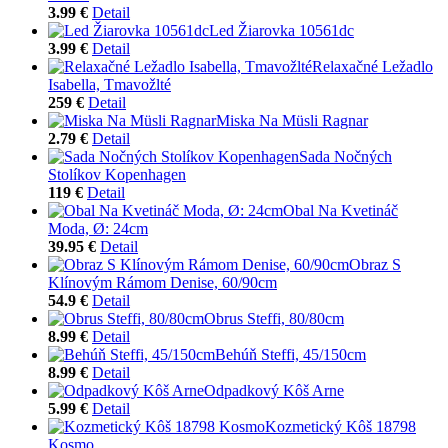
3.99 €
Detail
Led Žiarovka 10561dc
3.99 €
Detail
Relaxačné Ležadlo
Isabella, Tmavožlté
259 €
Detail
Miska Na Müsli Ragnar
2.79 €
Detail
Sada Nočných
Stolíkov Kopenhagen
119 €
Detail
Obal Na Kvetináč
Moda, Ø: 24cm
39.95 €
Detail
Obraz S
Klínovým Rámom Denise, 60/90cm
54.9 €
Detail
Obrus Steffi, 80/80cm
8.99 €
Detail
Behúň Steffi, 45/150cm
8.99 €
Detail
Odpadkový Kôš Arne
5.99 €
Detail
Kozmetický Kôš 18798
Kosmo