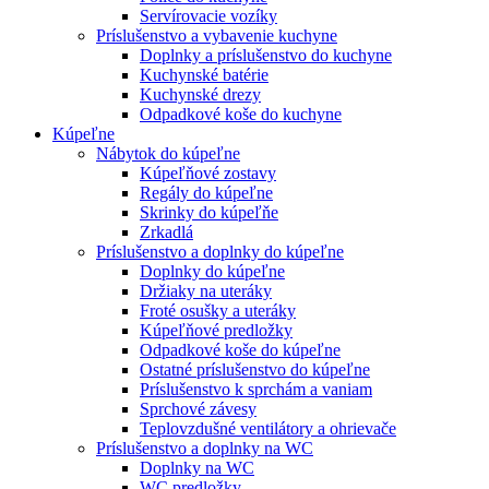
Servírovacie vozíky
Príslušenstvo a vybavenie kuchyne
Doplnky a príslušenstvo do kuchyne
Kuchynské batérie
Kuchynské drezy
Odpadkové koše do kuchyne
Kúpeľne
Nábytok do kúpeľne
Kúpeľňové zostavy
Regály do kúpeľne
Skrinky do kúpeľňe
Zrkadlá
Príslušenstvo a doplnky do kúpeľne
Doplnky do kúpeľne
Držiaky na uteráky
Froté osušky a uteráky
Kúpeľňové predložky
Odpadkové koše do kúpeľne
Ostatné príslušenstvo do kúpeľne
Príslušenstvo k sprchám a vaniam
Sprchové závesy
Teplovzdušné ventilátory a ohrievače
Príslušenstvo a doplnky na WC
Doplnky na WC
WC predložky