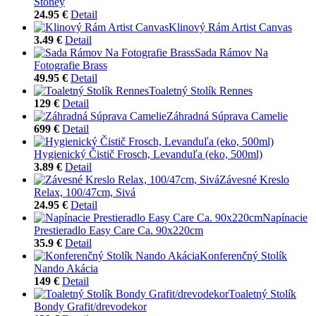
Stoney
24.95 €
Detail
Klinový Rám Artist Canvas
3.49 €
Detail
Sada Rámov Na
Fotografie Brass
49.95 €
Detail
Toaletný Stolík Rennes
129 €
Detail
Záhradná Súprava Camelie
699 €
Detail
Hygienický Čistič Frosch, Levanduľa (eko, 500ml)
3.89 €
Detail
Závesné Kreslo
Relax, 100/47cm, Sivá
24.95 €
Detail
Napínacie
Prestieradlo Easy Care Ca. 90x220cm
35.9 €
Detail
Konferenčný Stolík
Nando Akácia
149 €
Detail
Toaletný Stolík
Bondy Grafit/drevodekor