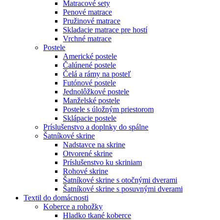
Matracové sety
Penové matrace
Pružinové matrace
Skladacie matrace pre hostí
Vrchné matrace
Postele
Americké postele
Čalúnené postele
Čelá a rámy na posteľ
Futónové postele
Jednolôžkové postele
Manželské postele
Postele s úložným priestorom
Sklápacie postele
Príslušenstvo a doplnky do spálne
Šatníkové skrine
Nadstavce na skrine
Otvorené skrine
Príslušenstvo ku skriniam
Rohové skrine
Šatníkové skrine s otočnými dverami
Šatníkové skrine s posuvnými dverami
Textil do domácnosti
Koberce a rohožky
Hladko tkané koberce