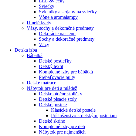
LED-sviečky
Sviečky
Svietniky a stojany na sviečky
Vône a aromalampy
Umelé kvety
Vázy, sochy a dekoračné predmety
Dekorácie na stenu
Sochy a dekoračné predmety
Vázy
Detská izba
Bábätká
Detské postieľky
Detský textil
Kompletné izby pre bábätká
Prebaľovacie pulty
Detské matrace
Nábytok pre deti a mládež
Detské otočné stoličky
Detské písacie stoly
Detské postele
Klasické detské postele
Príslušenstvo k detským posteliam
Detské skrine
Kompletné izby pre deti
Nábytok pre najmenších