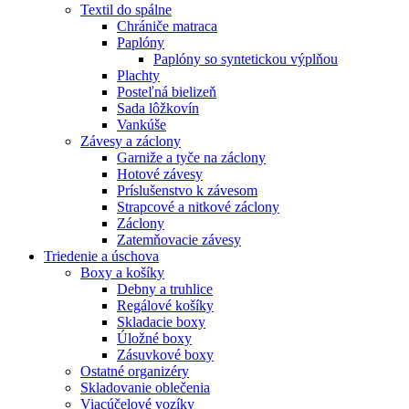
Textil do spálne
Chrániče matraca
Paplóny
Paplóny so syntetickou výplňou
Plachty
Posteľná bielizeň
Sada lôžkovín
Vankúše
Závesy a záclony
Garniže a tyče na záclony
Hotové závesy
Príslušenstvo k závesom
Strapcové a nitkové záclony
Záclony
Zatemňovacie závesy
Triedenie a úschova
Boxy a košíky
Debny a truhlice
Regálové košíky
Skladacie boxy
Úložné boxy
Zásuvkové boxy
Ostatné organizéry
Skladovanie oblečenia
Viacúčelové vozíky