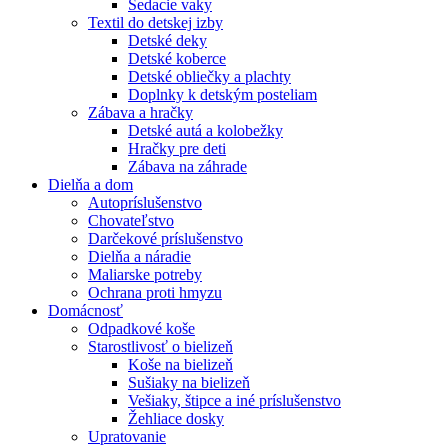
Sedacie vaky
Textil do detskej izby
Detské deky
Detské koberce
Detské obliečky a plachty
Doplnky k detským posteliam
Zábava a hračky
Detské autá a kolobežky
Hračky pre deti
Zábava na záhrade
Dielňa a dom
Autopríslušenstvo
Chovateľstvo
Darčekové príslušenstvo
Dielňa a náradie
Maliarske potreby
Ochrana proti hmyzu
Domácnosť
Odpadkové koše
Starostlivosť o bielizeň
Koše na bielizeň
Sušiaky na bielizeň
Vešiaky, štipce a iné príslušenstvo
Žehliace dosky
Upratovanie