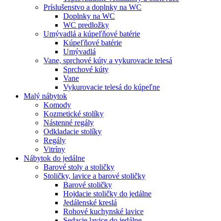
Príslušenstvo a doplnky na WC
Doplnky na WC
WC predložky
Umývadlá a kúpeľňové batérie
Kúpeľňové batérie
Umývadlá
Vane, sprchové kúty a vykurovacie telesá
Sprchové kúty
Vane
Vykurovacie telesá do kúpeľne
Malý nábytok
Komody
Kozmetické stolíky
Nástenné regály
Odkladacie stolíky
Regály
Vitríny
Nábytok do jedálne
Barové stoly a stoličky
Stoličky, lavice a barové stoličky
Barové stoličky
Hojdacie stoličky do jedálne
Jedálenské kreslá
Rohové kuchynské lavice
Sedacie lavice do jedálne