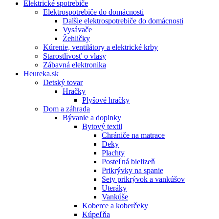
Elektrické spotrebiče
Elektrospotrebiče do domácnosti
Dalšie elektrospotrebiče do domácnosti
Vysávače
Žehličky
Kúrenie, ventilátory a elektrické krby
Starostlivosť o vlasy
Zábavná elektronika
Heureka.sk
Detský tovar
Hračky
Plyšové hračky
Dom a záhrada
Bývanie a doplnky
Bytový textil
Chrániče na matrace
Deky
Plachty
Posteľná bielizeň
Prikrývky na spanie
Sety prikrývok a vankúšov
Uteráky
Vankúše
Koberce a koberčeky
Kúpeľňa