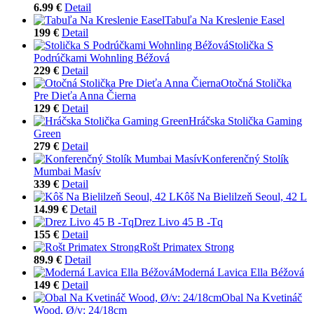
6.99 €
Detail
Tabuľa Na Kreslenie Easel
199 €
Detail
Stolička S
Podrúčkami Wohnling Béžová
229 €
Detail
Otočná Stolička
Pre Dieťa Anna Čierna
129 €
Detail
Hráčska Stolička Gaming
Green
279 €
Detail
Konferenčný Stolík
Mumbai Masív
339 €
Detail
Kôš Na Bielilzeň Seoul, 42 L
14.99 €
Detail
Drez Livo 45 B -Tq
155 €
Detail
Rošt Primatex Strong
89.9 €
Detail
Moderná Lavica Ella Béžová
149 €
Detail
Obal Na Kvetináč
Wood, Ø/v: 24/18cm