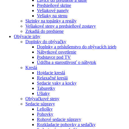
Lavice do predsiene a šatne
Predsieňové skrine
Vešiakové panely
Vešiaky na stenu
Skrinky na topánky a regály
Vešiakové steny a predsieňové zostavy
Zrkadlá do predsiene
Obývacie izby
Doplnky do obývačky
Doplnky a príslušenstvo do obývacích izieb
Nábytkové osvetlenie
Podstavce pod TV
Údržba a starostlivosť o nábytok
Kreslá
Hojdacie kreslá
Relaxačné kreslá
Sedacie vaky a kocky
Taburetky
Ušiaky
Obývačkové steny
Sedacie súpravy
Leňošky
Pohovky
Rohové sedacie súpravy
Rozkladacie pohovky a sedačky