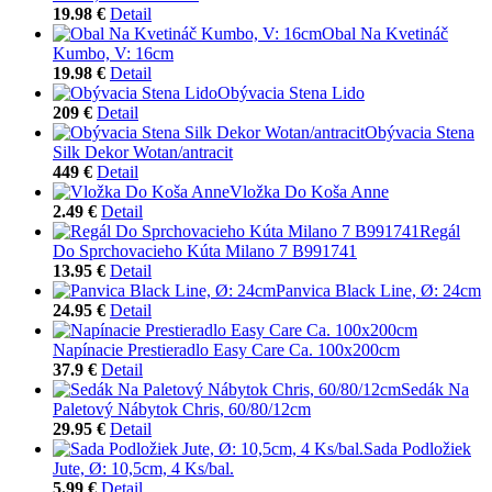
19.98 €
Detail
Obal Na Kvetináč
Kumbo, V: 16cm
19.98 €
Detail
Obývacia Stena Lido
209 €
Detail
Obývacia Stena
Silk Dekor Wotan/antracit
449 €
Detail
Vložka Do Koša Anne
2.49 €
Detail
Regál
Do Sprchovacieho Kúta Milano 7 B991741
13.95 €
Detail
Panvica Black Line, Ø: 24cm
24.95 €
Detail
Napínacie Prestieradlo Easy Care Ca. 100x200cm
37.9 €
Detail
Sedák Na
Paletový Nábytok Chris, 60/80/12cm
29.95 €
Detail
Sada Podložiek
Jute, Ø: 10,5cm, 4 Ks/bal.
5.99 €
Detail