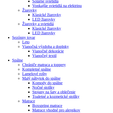
Solárne svietidlá
Vonkajšie svietidlá na elektrinu
Žiarovky
Klasické žiarovky
LED žiarovky
Žiarovky a svietidlá
Klasické žiarovky
LED žiarovky
Sezónny tovar
Leto
Vianočná výzdoba a doplnky
Vianočné dekorácie
Vianočný textil
Spálne
Chrániče matraca a toppery
Kompletné spálne
Lamelové rošty
Malý nábytok do spálne
Komody do spálne
Nočné stolíky
Stojany na šaty a oblečenie
Toaletné a kozmetické stolíky
Matrace
Boxspring matrace
Matrace vhodné pro alergikov