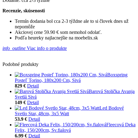
Dodanie: cca 2-3 týždne
Recenzie, skúsenosti
Termín dodania bol cca 2-3 týždne ale to si človek dnes už
nepomôže
Akciovej cene 59.90 € som nemohol odolať.
Podľa heureky najlacnejšie na moebelix.sk
info_outline
Viac info o produkte
Podobné produkty
Boxspring
Posteľ Torino, 180x200 Cm, Sivá
829 €
Detail
Barová Stolička Avanja
Svetlá Sivá
149 €
Detail
Led Bodové
Svetlo Star, 48cm, 3x5 Watt
53.9 €
Detail
Fleecová Deka
Felix, 150/200cm, Sv.fialová
6.99 €
Detail