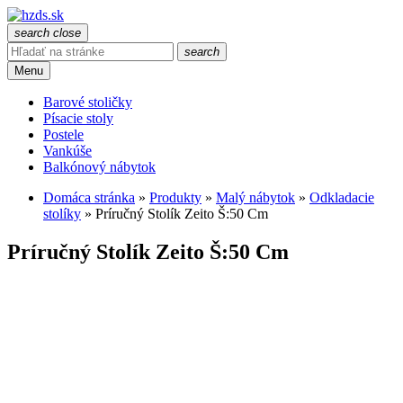
search
close
search
Menu
Barové stoličky
Písacie stoly
Postele
Vankúše
Balkónový nábytok
Domáca stránka
»
Produkty
»
Malý nábytok
»
Odkladacie
stolíky
»
Príručný Stolík Zeito Š:50 Cm
Príručný Stolík Zeito Š:50 Cm