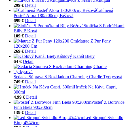
Lavica Z Masívu Antigua
299 €
Detail
Čalúnená
Posteľ Alora 180/200cm, Béžová
699 €
Detail
Stolička S Podrúčkami
Billy Béžová
109 €
Detail
Matrac Z Pur Peny
120x200 Cm
269 €
Detail
Káblový Kanál Biely
64 €
Detail
Sedacia Súprava S Rozkladom Charming Charlie Tyrkysová
749 €
Detail
Hrnček Na Kávu Capri,
300ml
4.99 €
Detail
Posteľ Z Borovice
Finn Biela 90x200cm
139 €
Detail
Led Stropné Svietidlo
Biro, 45/45cm