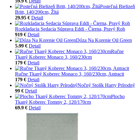
59.9 €
Detail
Posteľná Bielizeň
Britt, 140/200cm, Žltá
29.95 €
Detail
Rozkladacia Sedacia Súprava Eddi - Čierna, Pravý Roh
919 €
Detail
Dóza Na Korenie Oil Green
5.99 €
Detail
Ručne
Tkaný Koberec Monaco 3, 160/230cm
179 €
Detail
Ručne Tkaný Koberec Monaco 3, 160/230cm, Antracit
179 €
Detail
Nočný Stolík Harry Prírodný
99 €
Detail
Plocho
Tkaný Koberec Tommy 2, 120/170cm
69.9 €
Detail