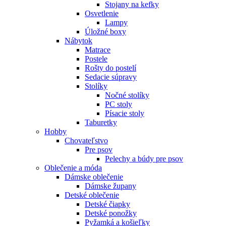
Stojany na kefky
Osvetlenie
Lampy
Úložné boxy
Nábytok
Matrace
Postele
Rošty do postelí
Sedacie súpravy
Stolíky
Nočné stolíky
PC stoly
Písacie stoly
Taburetky
Hobby
Chovateľstvo
Pre psov
Pelechy a búdy pre psov
Oblečenie a móda
Dámske oblečenie
Dámske župany
Detské oblečenie
Detské čiapky
Detské ponožky
Pyžamká a košieľky