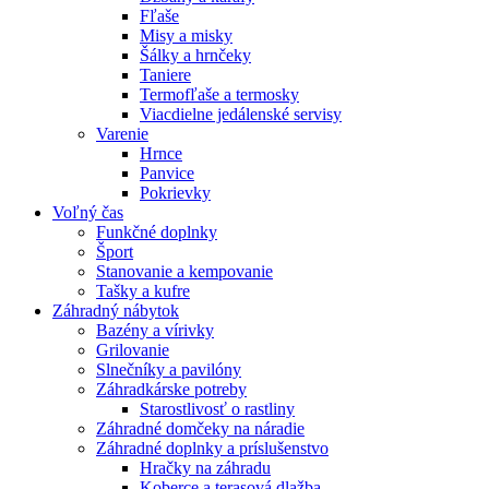
Fľaše
Misy a misky
Šálky a hrnčeky
Taniere
Termofľaše a termosky
Viacdielne jedálenské servisy
Varenie
Hrnce
Panvice
Pokrievky
Voľný čas
Funkčné doplnky
Šport
Stanovanie a kempovanie
Tašky a kufre
Záhradný nábytok
Bazény a vírivky
Grilovanie
Slnečníky a pavilóny
Záhradkárske potreby
Starostlivosť o rastliny
Záhradné domčeky na náradie
Záhradné doplnky a príslušenstvo
Hračky na záhradu
Koberce a terasová dlažba