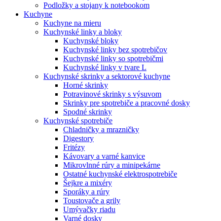
Podložky a stojany k notebookom
Kuchyne
Kuchyne na mieru
Kuchynské linky a bloky
Kuchynské bloky
Kuchynské linky bez spotrebičov
Kuchynské linky so spotrebičmi
Kuchynské linky v tvare L
Kuchynské skrinky a sektorové kuchyne
Horné skrinky
Potravinové skrinky s výsuvom
Skrinky pre spotrebiče a pracovné dosky
Spodné skrinky
Kuchynské spotrebiče
Chladničky a mrazničky
Digestory
Fritézy
Kávovary a varné kanvice
Mikrovlnné rúry a minipekárne
Ostatné kuchynské elektrospotrebiče
Šejkre a mixéry
Sporáky a rúry
Toustovače a grily
Umývačky riadu
Varné dosky