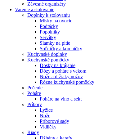
Závesné organizéry
Varenie a stolovanie
Doplnky k stolovaniu
Misky na ovocie
Podtácky
Popolníky
Servítky
Slamky na pitie
Soľničky a koreničky
Kuchynské doplnky
Kuchynské pomôcky
Dosky na krájanie
Dózy a poháre s vekom
Nože a držiaky nožov
Rôzne kuchynské pomôcky
Pečenie
Poháre
Poháre na víno a sekt
Príbory
Lyžice
Nože
Príborové sady
Vidličky
Riady
Džbány a karafy