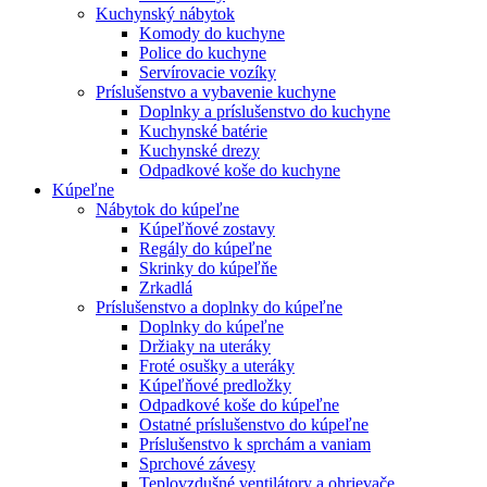
Kuchynský nábytok
Komody do kuchyne
Police do kuchyne
Servírovacie vozíky
Príslušenstvo a vybavenie kuchyne
Doplnky a príslušenstvo do kuchyne
Kuchynské batérie
Kuchynské drezy
Odpadkové koše do kuchyne
Kúpeľne
Nábytok do kúpeľne
Kúpeľňové zostavy
Regály do kúpeľne
Skrinky do kúpeľňe
Zrkadlá
Príslušenstvo a doplnky do kúpeľne
Doplnky do kúpeľne
Držiaky na uteráky
Froté osušky a uteráky
Kúpeľňové predložky
Odpadkové koše do kúpeľne
Ostatné príslušenstvo do kúpeľne
Príslušenstvo k sprchám a vaniam
Sprchové závesy
Teplovzdušné ventilátory a ohrievače