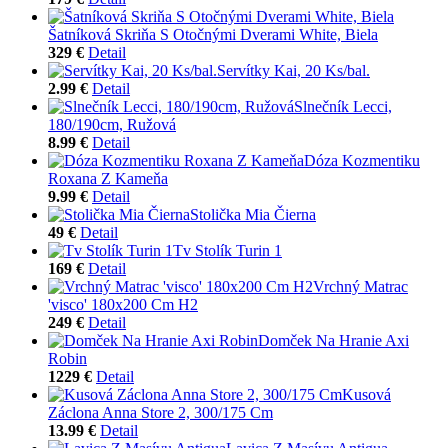
Šatníková Skriňa S Otočnými Dverami White, Biela
329 €
Detail
Servítky Kai, 20 Ks/bal.
2.99 €
Detail
Slnečník Lecci,
180/190cm, Ružová
8.99 €
Detail
Dóza Kozmentiku
Roxana Z Kameňa
9.99 €
Detail
Stolička Mia Čierna
49 €
Detail
Tv Stolík Turin 1
169 €
Detail
Vrchný Matrac
'visco' 180x200 Cm H2
249 €
Detail
Domček Na Hranie Axi
Robin
1229 €
Detail
Kusová
Záclona Anna Store 2, 300/175 Cm
13.99 €
Detail