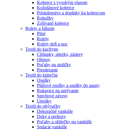
Koberce s vysokým vlasom
Kožušinové koberce
Príslušenstvo a doplnky ku kobercom
Rohožky
Zošívané koberce
Rolety a žáluzie
Plisé
Rolety
Rolety deň a noc
Textil do kuchyne
Chňapky, utierky, zástery
Obrusy
Poťahy na stoličky
Prestieranie
Textil do kúpeľne
Osušky
Plážové osušky a osušky do sauny
Rukavice na umývanie
Sprchové závesy
Uteráky
Textil do obývačky
Dekoračné vankúše
Deky a prehozy
Poťahy a obliečky na vankúše
Sedacie vankúše