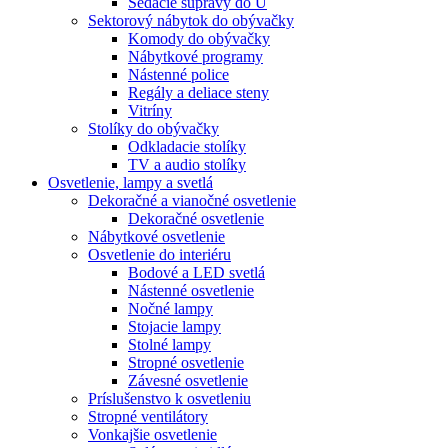
Sedacie súpravy do U
Sektorový nábytok do obývačky
Komody do obývačky
Nábytkové programy
Nástenné police
Regály a deliace steny
Vitríny
Stolíky do obývačky
Odkladacie stolíky
TV a audio stolíky
Osvetlenie, lampy a svetlá
Dekoračné a vianočné osvetlenie
Dekoračné osvetlenie
Nábytkové osvetlenie
Osvetlenie do interiéru
Bodové a LED svetlá
Nástenné osvetlenie
Nočné lampy
Stojacie lampy
Stolné lampy
Stropné osvetlenie
Závesné osvetlenie
Príslušenstvo k osvetleniu
Stropné ventilátory
Vonkajšie osvetlenie