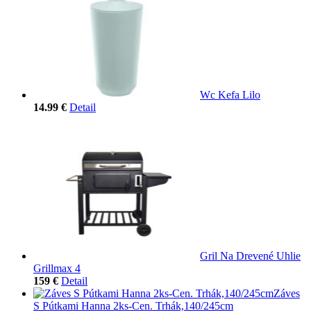
Wc Kefa Lilo
14.99 €
Detail
Gril Na Drevené Uhlie
Grillmax 4
159 €
Detail
Záves
S Pútkami Hanna 2ks-Cen. Trhák,140/245cm