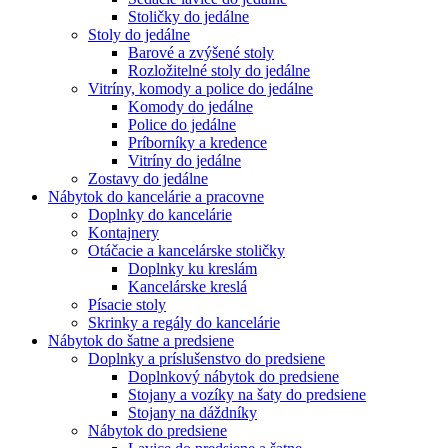
Stoličky do jedálne
Stoly do jedálne
Barové a zvýšené stoly
Rozložitelné stoly do jedálne
Vitríny, komody a police do jedálne
Komody do jedálne
Police do jedálne
Príborníky a kredence
Vitríny do jedálne
Zostavy do jedálne
Nábytok do kancelárie a pracovne
Doplnky do kancelárie
Kontajnery
Otáčacie a kancelárske stoličky
Doplnky ku kreslám
Kancelárske kreslá
Písacie stoly
Skrinky a regály do kancelárie
Nábytok do šatne a predsiene
Doplnky a príslušenstvo do predsiene
Doplnkový nábytok do predsiene
Stojany a vozíky na šaty do predsiene
Stojany na dáždníky
Nábytok do predsiene