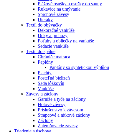
Plážové osušky a osušky do sauny
Rukavice na umývanie
Sprchové závesy
Uteráky
Textil do obývačky
Dekoračné vankúše
Deky a prehozy
Poťahy a obliečky na vankúše
Sedacie vankúše
Textil do spálne
Chrániče matraca
Paplóny
Paplóny so syntetickou výplňou
Plachty
Posteľná bielizeň
Sada lôžkovín
Vankúše
Závesy a záclony
Garniže a tyče na záclony
Hotové závesy
Príslušenstvo k závesom
Strapcové a nitkové záclony
Záclony
Zatemňovacie závesy
Triedenie a úschova