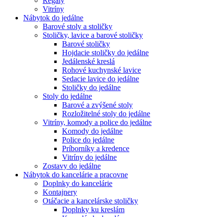
Regály
Vitríny
Nábytok do jedálne
Barové stoly a stoličky
Stoličky, lavice a barové stoličky
Barové stoličky
Hojdacie stoličky do jedálne
Jedálenské kreslá
Rohové kuchynské lavice
Sedacie lavice do jedálne
Stoličky do jedálne
Stoly do jedálne
Barové a zvýšené stoly
Rozložitelné stoly do jedálne
Vitríny, komody a police do jedálne
Komody do jedálne
Police do jedálne
Príborníky a kredence
Vitríny do jedálne
Zostavy do jedálne
Nábytok do kancelárie a pracovne
Doplnky do kancelárie
Kontajnery
Otáčacie a kancelárske stoličky
Doplnky ku kreslám