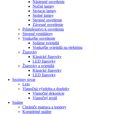
Nástenné osvetlenie
Nočné lampy
Stojacie lampy
Stolné lampy
Stropné osvetlenie
Závesné osvetlenie
Príslušenstvo k osvetleniu
Stropné ventilátory
Vonkajšie osvetlenie
Solárne svietidlá
Vonkajšie svietidlá na elektrinu
Žiarovky
Klasické žiarovky
LED žiarovky
Žiarovky a svietidlá
Klasické žiarovky
LED žiarovky
Sezónny tovar
Leto
Vianočná výzdoba a doplnky
Vianočné dekorácie
Vianočný textil
Spálne
Chrániče matraca a toppery
Kompletné spálne