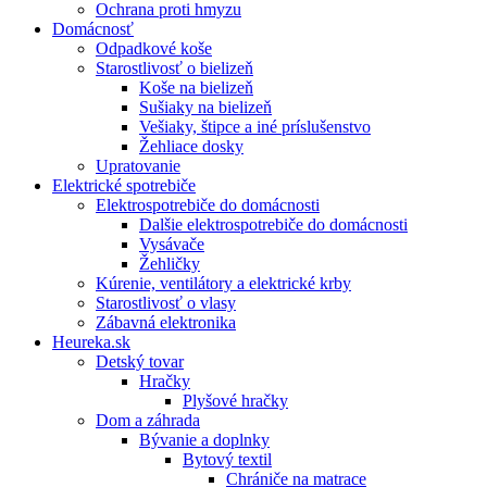
Ochrana proti hmyzu
Domácnosť
Odpadkové koše
Starostlivosť o bielizeň
Koše na bielizeň
Sušiaky na bielizeň
Vešiaky, štipce a iné príslušenstvo
Žehliace dosky
Upratovanie
Elektrické spotrebiče
Elektrospotrebiče do domácnosti
Dalšie elektrospotrebiče do domácnosti
Vysávače
Žehličky
Kúrenie, ventilátory a elektrické krby
Starostlivosť o vlasy
Zábavná elektronika
Heureka.sk
Detský tovar
Hračky
Plyšové hračky
Dom a záhrada
Bývanie a doplnky
Bytový textil
Chrániče na matrace