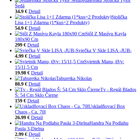
Jedálenská Stolička Tylor
Šedá
34.9 €
Detail
Stolička
Lisa 1+1 Zdarma (1*kus=2 Produkty)
54.9 €
Detail
Stôl Z Masívu Kayla
180x90 Cm
299 €
Detail
Sviečka V Skle LISA -JUB-
4.99 €
Detail
Svietnik Manu, Ø/v:
15/11,5 Cm
19.98 €
Detail
Taburetka Nikolas
88.9 €
Detail
Tv - Regál Blados
Š: 54 Cm Sklo Čierne
159 €
Detail
Uskladňovací Box
Chaos - Ca. 70l
26.99 €
Detail
Handra Na Podlahu
Paula 3-Dielna
2.99 €
Detail