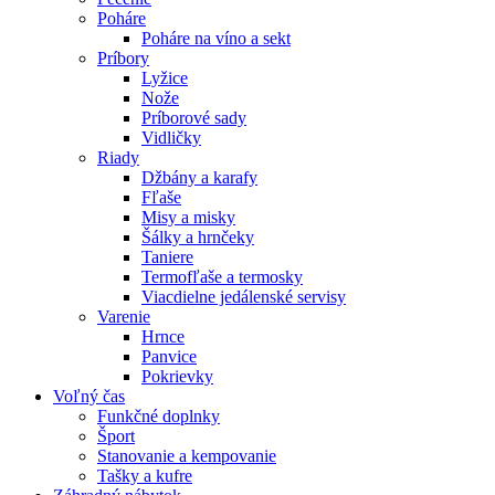
Poháre
Poháre na víno a sekt
Príbory
Lyžice
Nože
Príborové sady
Vidličky
Riady
Džbány a karafy
Fľaše
Misy a misky
Šálky a hrnčeky
Taniere
Termofľaše a termosky
Viacdielne jedálenské servisy
Varenie
Hrnce
Panvice
Pokrievky
Voľný čas
Funkčné doplnky
Šport
Stanovanie a kempovanie
Tašky a kufre