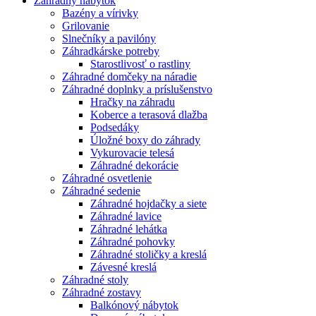
Záhradný nábytok
Bazény a vírivky
Grilovanie
Slnečníky a pavilóny
Záhradkárske potreby
Starostlivosť o rastliny
Záhradné domčeky na náradie
Záhradné doplnky a príslušenstvo
Hračky na záhradu
Koberce a terasová dlažba
Podsedáky
Úložné boxy do záhrady
Vykurovacie telesá
Záhradné dekorácie
Záhradné osvetlenie
Záhradné sedenie
Záhradné hojdačky a siete
Záhradné lavice
Záhradné lehátka
Záhradné pohovky
Záhradné stoličky a kreslá
Závesné kreslá
Záhradné stoly
Záhradné zostavy
Balkónový nábytok