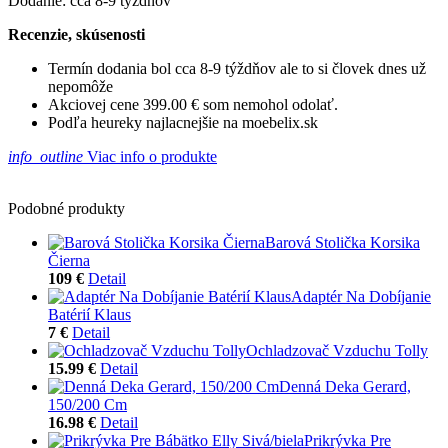
Dodanie: cca 8-9 týždňov
Recenzie, skúsenosti
Termín dodania bol cca 8-9 týždňov ale to si človek dnes už
nepomôže
Akciovej cene 399.00 € som nemohol odolať.
Podľa heureky najlacnejšie na moebelix.sk
info_outline
Viac info o produkte
Podobné produkty
Barová Stolička Korsika
Čierna
109 €
Detail
Adaptér Na Dobíjanie
Batérií Klaus
7 €
Detail
Ochladzovač Vzduchu Tolly
15.99 €
Detail
Denná Deka Gerard,
150/200 Cm
16.98 €
Detail
Prikrývka Pre