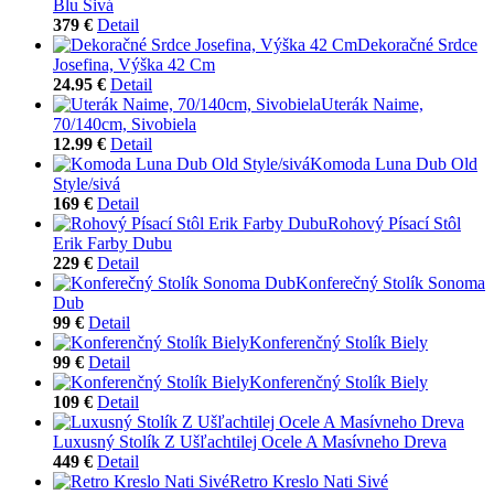
Blu Sivá
379 €
Detail
Dekoračné Srdce
Josefina, Výška 42 Cm
24.95 €
Detail
Uterák Naime,
70/140cm, Sivobiela
12.99 €
Detail
Komoda Luna Dub Old
Style/sivá
169 €
Detail
Rohový Písací Stôl
Erik Farby Dubu
229 €
Detail
Konferečný Stolík Sonoma
Dub
99 €
Detail
Konferenčný Stolík Biely
99 €
Detail
Konferenčný Stolík Biely
109 €
Detail
Luxusný Stolík Z Ušľachtilej Ocele A Masívneho Dreva
449 €
Detail
Retro Kreslo Nati Sivé