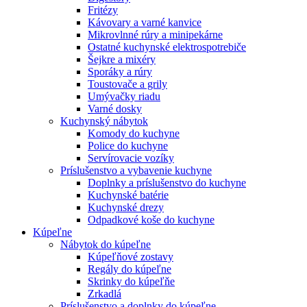
Fritézy
Kávovary a varné kanvice
Mikrovlnné rúry a minipekárne
Ostatné kuchynské elektrospotrebiče
Šejkre a mixéry
Sporáky a rúry
Toustovače a grily
Umývačky riadu
Varné dosky
Kuchynský nábytok
Komody do kuchyne
Police do kuchyne
Servírovacie vozíky
Príslušenstvo a vybavenie kuchyne
Doplnky a príslušenstvo do kuchyne
Kuchynské batérie
Kuchynské drezy
Odpadkové koše do kuchyne
Kúpeľne
Nábytok do kúpeľne
Kúpeľňové zostavy
Regály do kúpeľne
Skrinky do kúpeľňe
Zrkadlá
Príslušenstvo a doplnky do kúpeľne