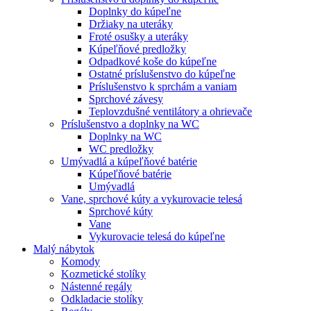
Doplnky do kúpeľne
Držiaky na uteráky
Froté osušky a uteráky
Kúpeľňové predložky
Odpadkové koše do kúpeľne
Ostatné príslušenstvo do kúpeľne
Príslušenstvo k sprchám a vaniam
Sprchové závesy
Teplovzdušné ventilátory a ohrievače
Príslušenstvo a doplnky na WC
Doplnky na WC
WC predložky
Umývadlá a kúpeľňové batérie
Kúpeľňové batérie
Umývadlá
Vane, sprchové kúty a vykurovacie telesá
Sprchové kúty
Vane
Vykurovacie telesá do kúpeľne
Malý nábytok
Komody
Kozmetické stolíky
Nástenné regály
Odkladacie stolíky