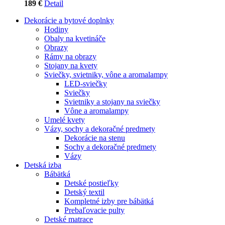
189 €
Detail
Dekorácie a bytové doplnky
Hodiny
Obaly na kvetináče
Obrazy
Rámy na obrazy
Stojany na kvety
Sviečky, svietniky, vône a aromalampy
LED-sviečky
Sviečky
Svietniky a stojany na sviečky
Vône a aromalampy
Umelé kvety
Vázy, sochy a dekoračné predmety
Dekorácie na stenu
Sochy a dekoračné predmety
Vázy
Detská izba
Bábätká
Detské postieľky
Detský textil
Kompletné izby pre bábätká
Prebaľovacie pulty
Detské matrace