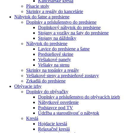
Kancelárske kreslá
Písacie stoly
Skrinky a regály do kancelárie
Nábytok do šatne a predsiene
Doplnky a príslušenstvo do predsiene
Doplnkový nábytok do predsiene
Stojany a vozíky na šaty do predsiene
Stojany na dáždníky
Nábytok do predsiene
Lavice do predsiene a šatne
Predsieňové skrine
Vešiakové panely
Vešiaky na stenu
Skrinky na topánky a regály
Vešiakové steny a predsieňové zostavy
Zrkadlá do predsiene
Obývacie izby
Doplnky do obývačky
Doplnky a príslušenstvo do obývacích izieb
Nábytkové osvetlenie
Podstavce pod TV
Údržba a starostlivosť o nábytok
Kreslá
Hojdacie kreslá
Relaxačné kreslá