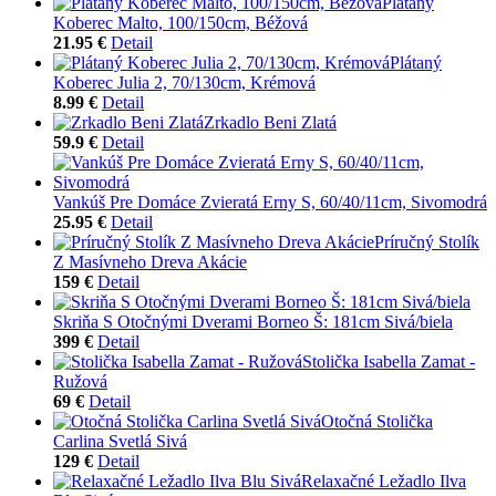
Plátaný
Koberec Malto, 100/150cm, Béžová
21.95 €
Detail
Plátaný
Koberec Julia 2, 70/130cm, Krémová
8.99 €
Detail
Zrkadlo Beni Zlatá
59.9 €
Detail
Vankúš Pre Domáce Zvieratá Erny S, 60/40/11cm, Sivomodrá
25.95 €
Detail
Príručný Stolík
Z Masívneho Dreva Akácie
159 €
Detail
Skriňa S Otočnými Dverami Borneo Š: 181cm Sivá/biela
399 €
Detail
Stolička Isabella Zamat -
Ružová
69 €
Detail
Otočná Stolička
Carlina Svetlá Sivá
129 €
Detail
Relaxačné Ležadlo Ilva