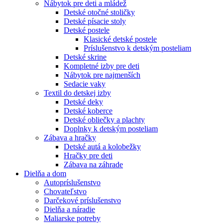
Nábytok pre deti a mládež
Detské otočné stoličky
Detské písacie stoly
Detské postele
Klasické detské postele
Príslušenstvo k detským posteliam
Detské skrine
Kompletné izby pre deti
Nábytok pre najmenších
Sedacie vaky
Textil do detskej izby
Detské deky
Detské koberce
Detské obliečky a plachty
Doplnky k detským posteliam
Zábava a hračky
Detské autá a kolobežky
Hračky pre deti
Zábava na záhrade
Dielňa a dom
Autopríslušenstvo
Chovateľstvo
Darčekové príslušenstvo
Dielňa a náradie
Maliarske potreby