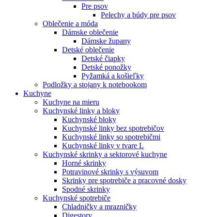
Pre psov
Pelechy a búdy pre psov
Oblečenie a móda
Dámske oblečenie
Dámske župany
Detské oblečenie
Detské čiapky
Detské ponožky
Pyžamká a košieľky
Podložky a stojany k notebookom
Kuchyne
Kuchyne na mieru
Kuchynské linky a bloky
Kuchynské bloky
Kuchynské linky bez spotrebičov
Kuchynské linky so spotrebičmi
Kuchynské linky v tvare L
Kuchynské skrinky a sektorové kuchyne
Horné skrinky
Potravinové skrinky s výsuvom
Skrinky pre spotrebiče a pracovné dosky
Spodné skrinky
Kuchynské spotrebiče
Chladničky a mrazničky
Digestory