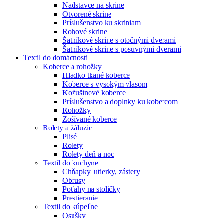
Nadstavce na skrine
Otvorené skrine
Príslušenstvo ku skriniam
Rohové skrine
Šatníkové skrine s otočnými dverami
Šatníkové skrine s posuvnými dverami
Textil do domácnosti
Koberce a rohožky
Hladko tkané koberce
Koberce s vysokým vlasom
Kožušinové koberce
Príslušenstvo a doplnky ku kobercom
Rohožky
Zošívané koberce
Rolety a žáluzie
Plisé
Rolety
Rolety deň a noc
Textil do kuchyne
Chňapky, utierky, zástery
Obrusy
Poťahy na stoličky
Prestieranie
Textil do kúpeľne
Osušky