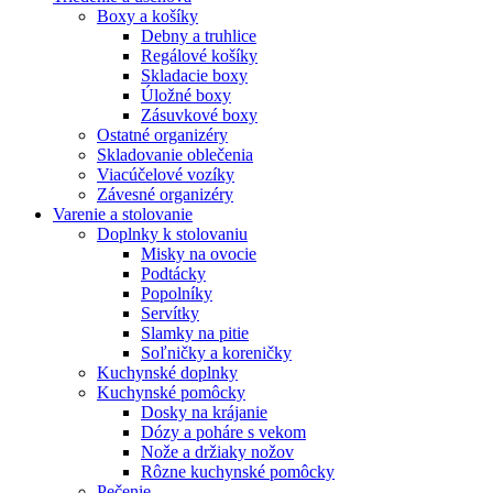
Boxy a košíky
Debny a truhlice
Regálové košíky
Skladacie boxy
Úložné boxy
Zásuvkové boxy
Ostatné organizéry
Skladovanie oblečenia
Viacúčelové vozíky
Závesné organizéry
Varenie a stolovanie
Doplnky k stolovaniu
Misky na ovocie
Podtácky
Popolníky
Servítky
Slamky na pitie
Soľničky a koreničky
Kuchynské doplnky
Kuchynské pomôcky
Dosky na krájanie
Dózy a poháre s vekom
Nože a držiaky nožov
Rôzne kuchynské pomôcky
Pečenie