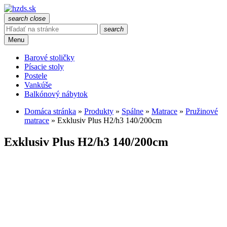
search
close
search
Menu
Barové stoličky
Písacie stoly
Postele
Vankúše
Balkónový nábytok
Domáca stránka
»
Produkty
»
Spálne
»
Matrace
»
Pružinové
matrace
»
Exklusiv Plus H2/h3 140/200cm
Exklusiv Plus H2/h3 140/200cm