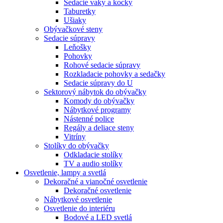
Sedacie vaky a kocky
Taburetky
Ušiaky
Obývačkové steny
Sedacie súpravy
Leňošky
Pohovky
Rohové sedacie súpravy
Rozkladacie pohovky a sedačky
Sedacie súpravy do U
Sektorový nábytok do obývačky
Komody do obývačky
Nábytkové programy
Nástenné police
Regály a deliace steny
Vitríny
Stolíky do obývačky
Odkladacie stolíky
TV a audio stolíky
Osvetlenie, lampy a svetlá
Dekoračné a vianočné osvetlenie
Dekoračné osvetlenie
Nábytkové osvetlenie
Osvetlenie do interiéru
Bodové a LED svetlá