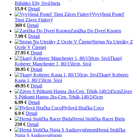
Bábätko Elly Sivá/biela
15.9 €
Detail
Vyvýšená Posteľ
Tipsi Záves Fialový
369 €
Detail
Zarážka Do Dverí Knoten
7.99 €
Detail
Stojan Na Uteráky Z
Ocele V Čiernej
27.95 €
Detail
Tkaný
Koberec Manchester 1, 80/150cm, Sivá
39.95 €
Detail
Tkaný Koberec
Kasia 1, 80/150cm, Sivá
49.95 €
Detail
Záves
S Pútkami Hanna 2ks-Cen. Trhák,140/245cm
6.99 €
Detail
Plyšová Hračka Coco
6.9 €
Detail
Herná Stolička Racer Biela
259 €
Detail
Herná Stolička
Ninja S Audiosystémom