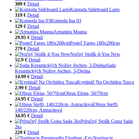
309 €
Detail
Komoda Sideboard Lario
319 €
Detail
Komoda Ina 03
129 €
Detail
Armatúra Magna
29.95 €
Detail
Posteľ Fargo 180x200cm
279 €
Detail
Nočný Stolík 4-You New
52.9 €
Detail
Sada
Keramických Nožov Jochen, 3-Dielna
14.99 €
Detail
Kvetináč Na Orchideu Tusca
2.99 €
Detail
Obraz Elena, 50/70cm
24.95 €
Detail
Obrus Steffi,
140/220cm, Antracitová
34.95 €
Detail
Príručný Stolík Guna Sada
2ks
229 €
Detail
Napínacie