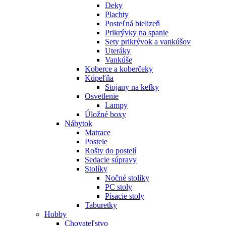
Deky
Plachty
Posteľná bielizeň
Prikrývky na spanie
Sety prikrývok a vankúšov
Uteráky
Vankúše
Koberce a koberčeky
Kúpeľňa
Stojany na kefky
Osvetlenie
Lampy
Úložné boxy
Nábytok
Matrace
Postele
Rošty do postelí
Sedacie súpravy
Stolíky
Nočné stolíky
PC stoly
Písacie stoly
Taburetky
Hobby
Chovateľstvo