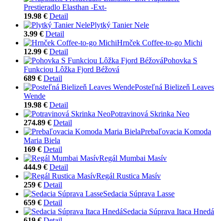
Prestieradlo Elasthan -Ext-
19.98 €
Detail
Plytký Tanier Nele
3.99 €
Detail
Hrnček Coffee-to-go Michi
12.99 €
Detail
Pohovka S
Funkciou Lôžka Fjord Béžová
689 €
Detail
Posteľná Bielizeň Leaves
Wende
19.98 €
Detail
Potravinová Skrinka Neo
274.89 €
Detail
Prebaľovacia Komoda
Maria Biela
169 €
Detail
Regál Mumbai Masív
444.9 €
Detail
Regál Rustica Masív
259 €
Detail
Sedacia Súprava Lasse
659 €
Detail
Sedacia Súprava Itaca Hnedá
619 €
Detail