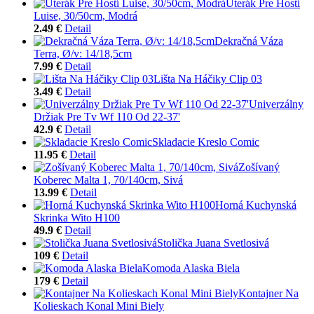
Uterák Pre Hostí
Luise, 30/50cm, Modrá
2.49 €
Detail
Dekračná Váza
Terra, Ø/v: 14/18,5cm
7.99 €
Detail
Lišta Na Háčiky Clip 03
3.49 €
Detail
Univerzálny
Držiak Pre Tv Wf 110 Od 22-37'
42.9 €
Detail
Skladacie Kreslo Comic
11.95 €
Detail
Zošívaný
Koberec Malta 1, 70/140cm, Sivá
13.99 €
Detail
Horná Kuchynská
Skrinka Wito H100
49.9 €
Detail
Stolička Juana Svetlosivá
109 €
Detail
Komoda Alaska Biela
179 €
Detail
Kontajner Na
Kolieskach Konal Mini Biely