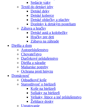
Sedacie vaky
Textil do detskej izby
Detské deky
Detské koberce
Detské obliečky a plachty
Doplnky k detským posteliam
Zábava a hračky
Detské autá a kolobežky
Hračky pre deti
Zábava na záhrade
Dielňa a dom
Autopríslušenstvo
Chovateľstvo
Darčekové príslušenstvo
Dielňa a náradie
Maliarske potreby
Ochrana proti hmyzu
Domácnosť
Odpadkové koše
Starostlivosť o bielizeň
Koše na bielizeň
Sušiaky na bielizeň
Vešiaky, štipce a iné príslušenstvo
Žehliace dosky
Upratovanie