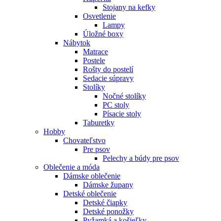
Stojany na kefky
Osvetlenie
Lampy
Úložné boxy
Nábytok
Matrace
Postele
Rošty do postelí
Sedacie súpravy
Stolíky
Nočné stolíky
PC stoly
Písacie stoly
Taburetky
Hobby
Chovateľstvo
Pre psov
Pelechy a búdy pre psov
Oblečenie a móda
Dámske oblečenie
Dámske župany
Detské oblečenie
Detské čiapky
Detské ponožky
Pyžamká a košieľky