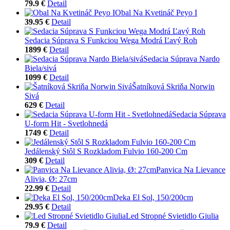
79.9 €
Detail
Obal Na Kvetináč Peyo I
39.95 €
Detail
Sedacia Súprava S Funkciou Wega Modrá Ľavý Roh
1899 €
Detail
Sedacia Súprava Nardo
Biela/sivá
1099 €
Detail
Šatníková Skriňa Norwin
Sivá
629 €
Detail
Sedacia Súprava
U-form Hit - Svetlohnedá
1749 €
Detail
Jedálenský Stôl S Rozkladom Fulvio 160-200 Cm
309 €
Detail
Panvica Na Lievance
Alivia, Ø: 27cm
22.99 €
Detail
Deka El Sol, 150/200cm
29.95 €
Detail
Led Stropné Svietidlo Giulia
79.9 €
Detail