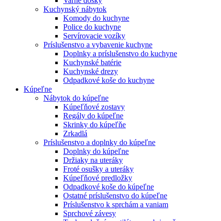
Varné dosky
Kuchynský nábytok
Komody do kuchyne
Police do kuchyne
Servírovacie vozíky
Príslušenstvo a vybavenie kuchyne
Doplnky a príslušenstvo do kuchyne
Kuchynské batérie
Kuchynské drezy
Odpadkové koše do kuchyne
Kúpeľne
Nábytok do kúpeľne
Kúpeľňové zostavy
Regály do kúpeľne
Skrinky do kúpeľňe
Zrkadlá
Príslušenstvo a doplnky do kúpeľne
Doplnky do kúpeľne
Držiaky na uteráky
Froté osušky a uteráky
Kúpeľňové predložky
Odpadkové koše do kúpeľne
Ostatné príslušenstvo do kúpeľne
Príslušenstvo k sprchám a vaniam
Sprchové závesy