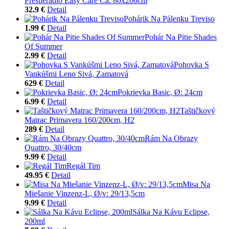
Prestieradlo Easy Care Ca. 80x200cm
32.9 €
Detail
Pohárik Na Pálenku Treviso
1.99 €
Detail
Pohár Na Pitie Shades
Of Summer
2.99 €
Detail
Pohovka S
Vankúšmi Leno Sivá, Zamatová
629 €
Detail
Pokrievka Basic, Ø: 24cm
6.99 €
Detail
Taštičkový
Matrac Primavera 160/200cm, H2
289 €
Detail
Rám Na Obrazy
Quattro, 30/40cm
9.99 €
Detail
Regál Tim
49.95 €
Detail
Misa Na
Miešanie Vinzenz-L, Ø/v: 29/13,5cm
9.99 €
Detail
Sálka Na Kávu Eclipse,
200ml