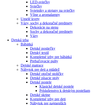
LED-sviečky
Sviečky
Svietniky a stojany na sviečky
Vône a aromalampy
Umelé kvety
Vázy, sochy a dekoračné predmety
Dekorácie na stenu
Sochy a dekoračné predmety
Vázy
Detská izba
Bábätká
Detské postieľky
Detský textil
Kompletné izby pre bábätká
Prebaľovacie pulty
Detské matrace
Nábytok pre deti a mládež
Detské otočné stoličky
Detské písacie stoly
Detské postele
Klasické detské postele
Príslušenstvo k detským posteliam
Detské skrine
Kompletné izby pre deti
Nábytok pre najmenších