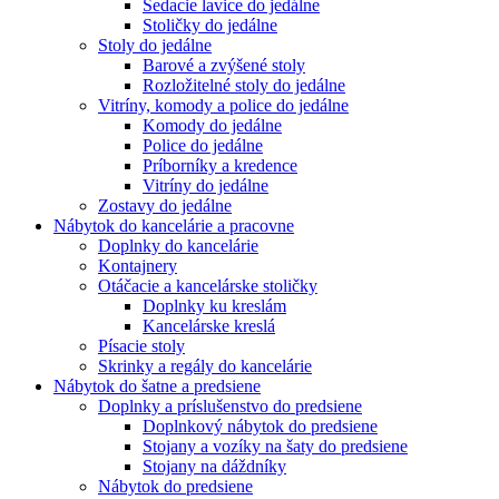
Sedacie lavice do jedálne
Stoličky do jedálne
Stoly do jedálne
Barové a zvýšené stoly
Rozložitelné stoly do jedálne
Vitríny, komody a police do jedálne
Komody do jedálne
Police do jedálne
Príborníky a kredence
Vitríny do jedálne
Zostavy do jedálne
Nábytok do kancelárie a pracovne
Doplnky do kancelárie
Kontajnery
Otáčacie a kancelárske stoličky
Doplnky ku kreslám
Kancelárske kreslá
Písacie stoly
Skrinky a regály do kancelárie
Nábytok do šatne a predsiene
Doplnky a príslušenstvo do predsiene
Doplnkový nábytok do predsiene
Stojany a vozíky na šaty do predsiene
Stojany na dáždníky
Nábytok do predsiene