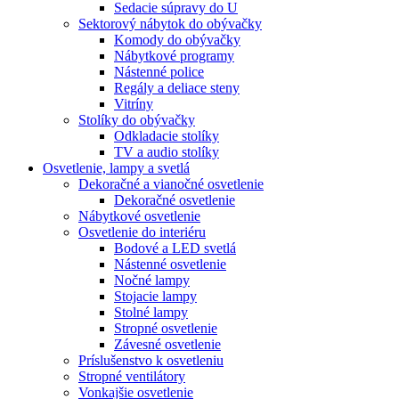
Sedacie súpravy do U
Sektorový nábytok do obývačky
Komody do obývačky
Nábytkové programy
Nástenné police
Regály a deliace steny
Vitríny
Stolíky do obývačky
Odkladacie stolíky
TV a audio stolíky
Osvetlenie, lampy a svetlá
Dekoračné a vianočné osvetlenie
Dekoračné osvetlenie
Nábytkové osvetlenie
Osvetlenie do interiéru
Bodové a LED svetlá
Nástenné osvetlenie
Nočné lampy
Stojacie lampy
Stolné lampy
Stropné osvetlenie
Závesné osvetlenie
Príslušenstvo k osvetleniu
Stropné ventilátory
Vonkajšie osvetlenie