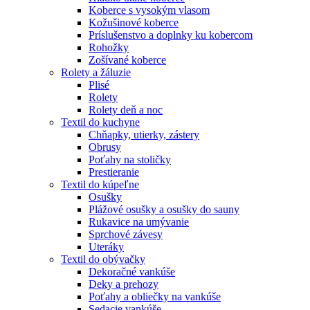
Koberce s vysokým vlasom
Kožušinové koberce
Príslušenstvo a doplnky ku kobercom
Rohožky
Zošívané koberce
Rolety a žáluzie
Plisé
Rolety
Rolety deň a noc
Textil do kuchyne
Chňapky, utierky, zástery
Obrusy
Poťahy na stoličky
Prestieranie
Textil do kúpeľne
Osušky
Plážové osušky a osušky do sauny
Rukavice na umývanie
Sprchové závesy
Uteráky
Textil do obývačky
Dekoračné vankúše
Deky a prehozy
Poťahy a obliečky na vankúše
Sedacie vankúše