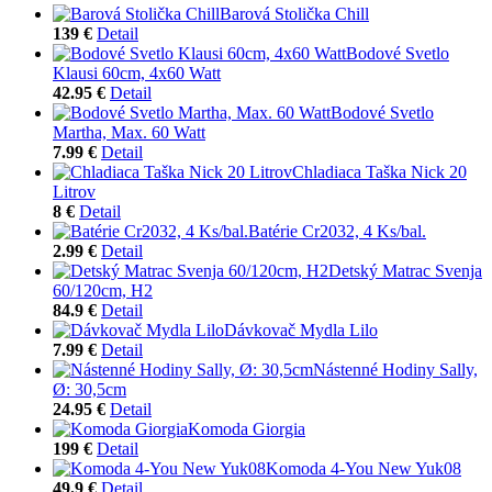
Barová Stolička Chill
139 €
Detail
Bodové Svetlo
Klausi 60cm, 4x60 Watt
42.95 €
Detail
Bodové Svetlo
Martha, Max. 60 Watt
7.99 €
Detail
Chladiaca Taška Nick 20
Litrov
8 €
Detail
Batérie Cr2032, 4 Ks/bal.
2.99 €
Detail
Detský Matrac Svenja
60/120cm, H2
84.9 €
Detail
Dávkovač Mydla Lilo
7.99 €
Detail
Nástenné Hodiny Sally,
Ø: 30,5cm
24.95 €
Detail
Komoda Giorgia
199 €
Detail
Komoda 4-You New Yuk08
49.9 €
Detail