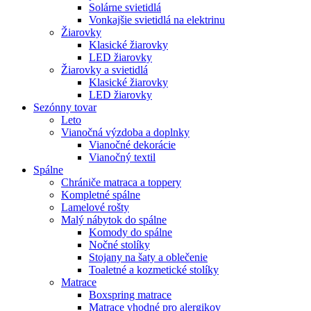
Solárne svietidlá
Vonkajšie svietidlá na elektrinu
Žiarovky
Klasické žiarovky
LED žiarovky
Žiarovky a svietidlá
Klasické žiarovky
LED žiarovky
Sezónny tovar
Leto
Vianočná výzdoba a doplnky
Vianočné dekorácie
Vianočný textil
Spálne
Chrániče matraca a toppery
Kompletné spálne
Lamelové rošty
Malý nábytok do spálne
Komody do spálne
Nočné stolíky
Stojany na šaty a oblečenie
Toaletné a kozmetické stolíky
Matrace
Boxspring matrace
Matrace vhodné pro alergikov