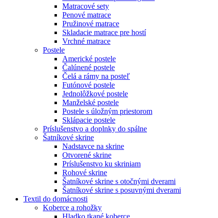
Matracové sety
Penové matrace
Pružinové matrace
Skladacie matrace pre hostí
Vrchné matrace
Postele
Americké postele
Čalúnené postele
Čelá a rámy na posteľ
Futónové postele
Jednolôžkové postele
Manželské postele
Postele s úložným priestorom
Sklápacie postele
Príslušenstvo a doplnky do spálne
Šatníkové skrine
Nadstavce na skrine
Otvorené skrine
Príslušenstvo ku skriniam
Rohové skrine
Šatníkové skrine s otočnými dverami
Šatníkové skrine s posuvnými dverami
Textil do domácnosti
Koberce a rohožky
Hladko tkané koberce