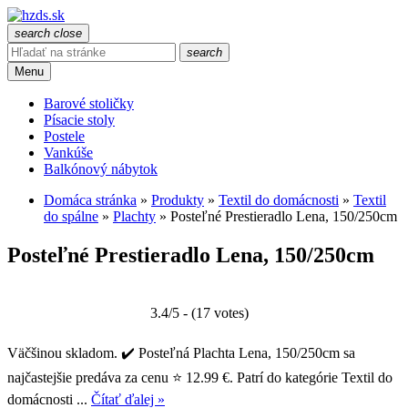
search
close
search
Menu
Barové stoličky
Písacie stoly
Postele
Vankúše
Balkónový nábytok
Domáca stránka
»
Produkty
»
Textil do domácnosti
»
Textil
do spálne
»
Plachty
»
Posteľné Prestieradlo Lena, 150/250cm
Posteľné Prestieradlo Lena, 150/250cm
3.4/5 - (17 votes)
Väčšinou skladom. ✔️ Posteľná Plachta Lena, 150/250cm sa
najčastejšie predáva za cenu ⭐ 12.99 €. Patrí do kategórie Textil do
domácnosti ...
Čítať ďalej »