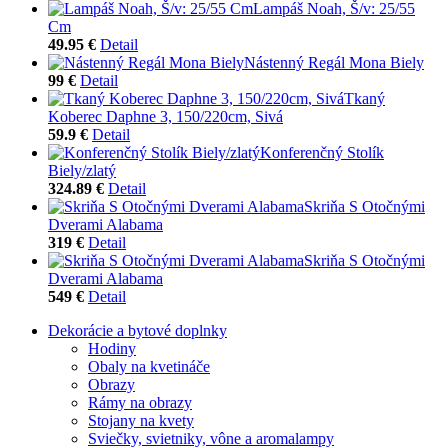
Lampáš Noah, Š/v: 25/55
Cm
49.95 €
Detail
Nástenný Regál Mona Biely
99 €
Detail
Tkaný
Koberec Daphne 3, 150/220cm, Sivá
59.9 €
Detail
Konferenčný Stolík
Biely/zlatý
324.89 €
Detail
Skriňa S Otočnými
Dverami Alabama
319 €
Detail
Skriňa S Otočnými
Dverami Alabama
549 €
Detail
Dekorácie a bytové doplnky
Hodiny
Obaly na kvetináče
Obrazy
Rámy na obrazy
Stojany na kvety
Sviečky, svietniky, vône a aromalampy