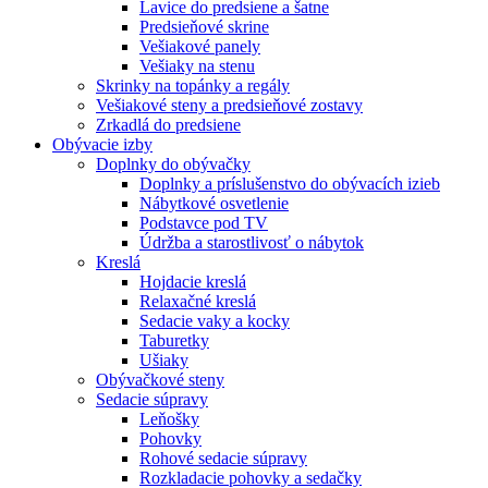
Lavice do predsiene a šatne
Predsieňové skrine
Vešiakové panely
Vešiaky na stenu
Skrinky na topánky a regály
Vešiakové steny a predsieňové zostavy
Zrkadlá do predsiene
Obývacie izby
Doplnky do obývačky
Doplnky a príslušenstvo do obývacích izieb
Nábytkové osvetlenie
Podstavce pod TV
Údržba a starostlivosť o nábytok
Kreslá
Hojdacie kreslá
Relaxačné kreslá
Sedacie vaky a kocky
Taburetky
Ušiaky
Obývačkové steny
Sedacie súpravy
Leňošky
Pohovky
Rohové sedacie súpravy
Rozkladacie pohovky a sedačky