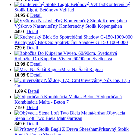
Konferenčný
Stolík Light, Betónový Vzhľad
34.95 €
Detail
Výškovo Nastaviteľný Konferenčný Stolík Kopengahen
449 €
Detail
Kuchynský Blok So Spotrebičmi Shadow G-150-1009-000
729 €
Detail
Rohožka Do Kúpeľne Vivien, 60/90cm, Svetlosivá
12.99 €
Detail
Misa Na Šalát Ragnar
10.99 €
Detail
Univerzálny Nôž Joe, 17,5
Cm
1.69 €
Detail
Odporúčaná
Kombinácia Malta - Beton 7
719 €
Detail
Obývacia
Stena Loft Two Biela Matná/artisan
849 €
Detail
Prístavný Stolík
Bagli Z Dreva Sheesham