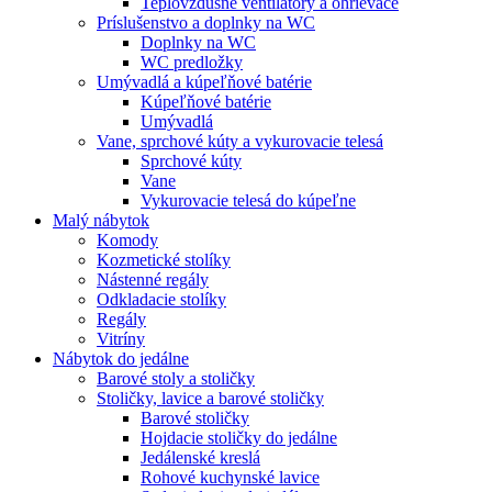
Teplovzdušné ventilátory a ohrievače
Príslušenstvo a doplnky na WC
Doplnky na WC
WC predložky
Umývadlá a kúpeľňové batérie
Kúpeľňové batérie
Umývadlá
Vane, sprchové kúty a vykurovacie telesá
Sprchové kúty
Vane
Vykurovacie telesá do kúpeľne
Malý nábytok
Komody
Kozmetické stolíky
Nástenné regály
Odkladacie stolíky
Regály
Vitríny
Nábytok do jedálne
Barové stoly a stoličky
Stoličky, lavice a barové stoličky
Barové stoličky
Hojdacie stoličky do jedálne
Jedálenské kreslá
Rohové kuchynské lavice