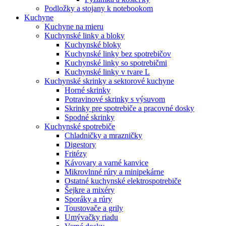
Podložky a stojany k notebookom
Kuchyne
Kuchyne na mieru
Kuchynské linky a bloky
Kuchynské bloky
Kuchynské linky bez spotrebičov
Kuchynské linky so spotrebičmi
Kuchynské linky v tvare L
Kuchynské skrinky a sektorové kuchyne
Horné skrinky
Potravinové skrinky s výsuvom
Skrinky pre spotrebiče a pracovné dosky
Spodné skrinky
Kuchynské spotrebiče
Chladničky a mrazničky
Digestory
Fritézy
Kávovary a varné kanvice
Mikrovlnné rúry a minipekárne
Ostatné kuchynské elektrospotrebiče
Šejkre a mixéry
Sporáky a rúry
Toustovače a grily
Umývačky riadu