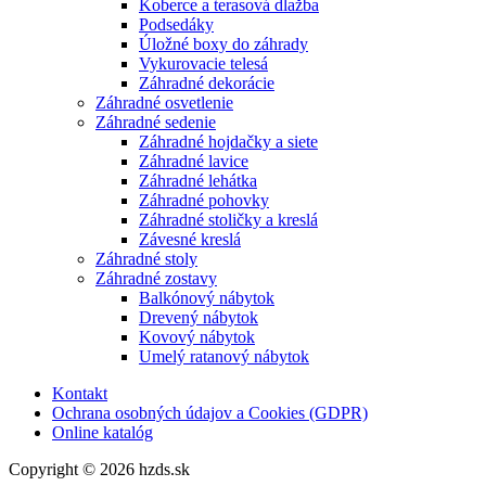
Koberce a terasová dlažba
Podsedáky
Úložné boxy do záhrady
Vykurovacie telesá
Záhradné dekorácie
Záhradné osvetlenie
Záhradné sedenie
Záhradné hojdačky a siete
Záhradné lavice
Záhradné lehátka
Záhradné pohovky
Záhradné stoličky a kreslá
Závesné kreslá
Záhradné stoly
Záhradné zostavy
Balkónový nábytok
Drevený nábytok
Kovový nábytok
Umelý ratanový nábytok
Kontakt
Ochrana osobných údajov a Cookies (GDPR)
Online katalóg
Copyright © 2026 hzds.sk