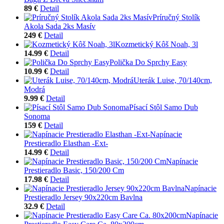
89 €
Detail
Príručný Stolík
Akola Sada 2ks Masív
249 €
Detail
Kozmetický Kôš Noah, 3l
14.99 €
Detail
Polička Do Sprchy Easy
10.99 €
Detail
Uterák Luise, 70/140cm,
Modrá
9.99 €
Detail
Písací Stôl Samo Dub
Sonoma
159 €
Detail
Napínacie
Prestieradlo Elasthan -Ext-
14.99 €
Detail
Napínacie
Prestieradlo Basic, 150/200 Cm
17.98 €
Detail
Napínacie
Prestieradlo Jersey 90x220cm Bavlna
32.9 €
Detail
Napínacie