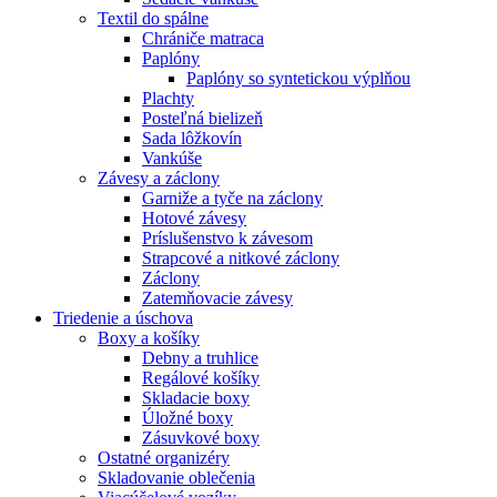
Textil do spálne
Chrániče matraca
Paplóny
Paplóny so syntetickou výplňou
Plachty
Posteľná bielizeň
Sada lôžkovín
Vankúše
Závesy a záclony
Garniže a tyče na záclony
Hotové závesy
Príslušenstvo k závesom
Strapcové a nitkové záclony
Záclony
Zatemňovacie závesy
Triedenie a úschova
Boxy a košíky
Debny a truhlice
Regálové košíky
Skladacie boxy
Úložné boxy
Zásuvkové boxy
Ostatné organizéry
Skladovanie oblečenia