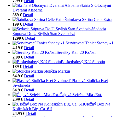
7.99 €
Detail
Skriňa S Otočnými
Dverami Alabama
369 €
Detail
Šatníková Skriňa Celle Extra
199 €
Detail
Sedacia
Súprava Do U Stylish Stan Svetlosivá
1299 €
Detail
Servírovací Tanier Stoney - L
4.19 €
Detail
Servítky Kai, 20 Ks/bal.
2.99 €
Detail
Basketbalový Kôš Shootin
189 €
Detail
Stolička Markus
64.9 €
Detail
Plastová Stolička Eset
Sivohnedá
64.9 €
Detail
Čajová Sviečka Mia -Ext-
2.99 €
Detail
Úložný Box Na
Kolieskách Big, Ca. 61l
24.95 €
Detail