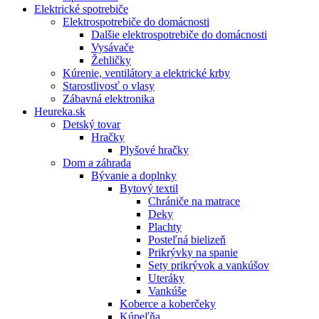
Elektrické spotrebiče
Elektrospotrebiče do domácnosti
Dalšie elektrospotrebiče do domácnosti
Vysávače
Žehličky
Kúrenie, ventilátory a elektrické krby
Starostlivosť o vlasy
Zábavná elektronika
Heureka.sk
Detský tovar
Hračky
Plyšové hračky
Dom a záhrada
Bývanie a doplnky
Bytový textil
Chrániče na matrace
Deky
Plachty
Posteľná bielizeň
Prikrývky na spanie
Sety prikrývok a vankúšov
Uteráky
Vankúše
Koberce a koberčeky
Kúpeľňa