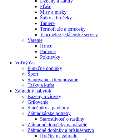
Džbány a karafy
Fľaše
Misy a misky
Šálky a hrnčeky
Taniere
Termofľaše a termosky
Viacdielne jedálenské servisy
Varenie
Hrnce
Panvice
Pokrievky
Voľný čas
Funkčné doplnky
Šport
Stanovanie a kempovanie
Tašky a kufre
Záhradný nábytok
Bazény a vírivky
Grilovanie
Slnečníky a pavilóny
Záhradkárske potreby
Starostlivosť o rastliny
Záhradné domčeky na náradie
Záhradné doplnky a príslušenstvo
Hračky na záhradu