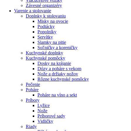
Viacúčelové vozíky
Závesné organizéry
Varenie a stolovanie
Doplnky k stolovaniu
Misky na ovocie
Podtácky
Popolníky
Servítky
Slamky na pitie
Soľničky a koreničky
Kuchynské doplnky
Kuchynské pomôcky
Dosky na krájanie
Dózy a poháre s vekom
Nože a držiaky nožov
Rôzne kuchynské pomôcky
Pečenie
Poháre
Poháre na víno a sekt
Príbory
Lyžice
Nože
Príborové sady
Vidličky
Riady