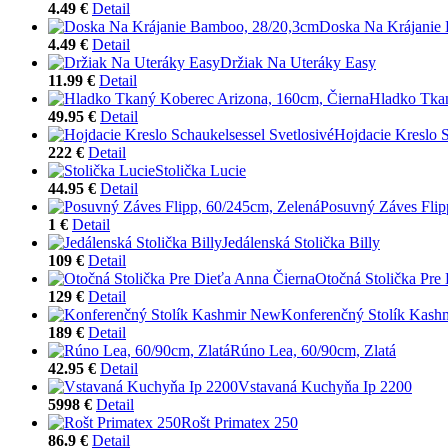
4.49 €
Detail
Doska Na Krájanie
4.49 €
Detail
Držiak Na Uteráky Easy
11.99 €
Detail
Hladko Tkan
49.95 €
Detail
Hojdacie Kreslo S
222 €
Detail
Stolička Lucie
44.95 €
Detail
Posuvný Záves Flip
1 €
Detail
Jedálenská Stolička Billy
109 €
Detail
Otočná Stolička Pre
129 €
Detail
Konferenčný Stolík Kash
189 €
Detail
Rúno Lea, 60/90cm, Zlatá
42.95 €
Detail
Vstavaná Kuchyňa Ip 2200
5998 €
Detail
Rošt Primatex 250
86.9 €
Detail