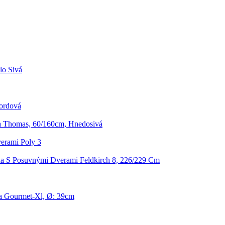
lo Sivá
ordová
ta Thomas, 60/160cm, Hnedosivá
erami Poly 3
ňa S Posuvnými Dverami Feldkirch 8, 226/229 Cm
ka Gourmet-Xl, Ø: 39cm