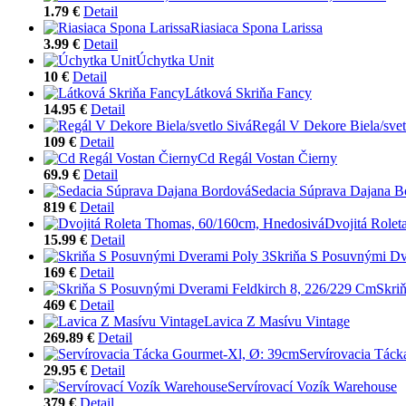
1.79 €
Detail
Riasiaca Spona Larissa
3.99 €
Detail
Úchytka Unit
10 €
Detail
Látková Skriňa Fancy
14.95 €
Detail
Regál V Dekore Biela/svet
109 €
Detail
Cd Regál Vostan Čierny
69.9 €
Detail
Sedacia Súprava Dajana B
819 €
Detail
Dvojitá Role
15.99 €
Detail
Skriňa S Posuvnými Dv
169 €
Detail
Skri
469 €
Detail
Lavica Z Masívu Vintage
269.89 €
Detail
Servírovacia Tác
29.95 €
Detail
Servírovací Vozík Warehouse
379 €
Detail