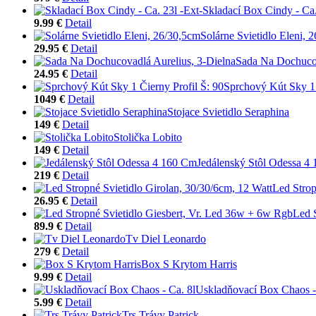
Skladací Box Cindy - Ca.
9.99 €
Detail
Solárne Svietidlo Eleni, 
29.95 €
Detail
Sada Na Dochucov
24.95 €
Detail
Sprchový Kút Sky 1 
1049 €
Detail
Stojace Svietidlo Seraphina
149 €
Detail
Stolička Lobito
149 €
Detail
Jedálenský Stôl Odessa 4
219 €
Detail
Led Strop
26.95 €
Detail
Led 
89.9 €
Detail
Tv Diel Leonardo
279 €
Detail
Box S Krytom Harris
9.99 €
Detail
Uskladňovací Box Chaos -
5.99 €
Detail
Trs Trávy Patrick