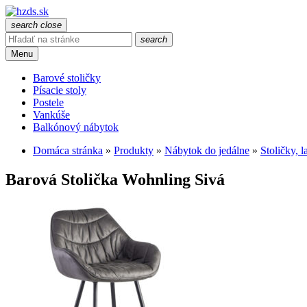
search
close
search
Menu
Barové stoličky
Písacie stoly
Postele
Vankúše
Balkónový nábytok
Domáca stránka
»
Produkty
»
Nábytok do jedálne
»
Stoličky, l
Barová Stolička Wohnling Sivá