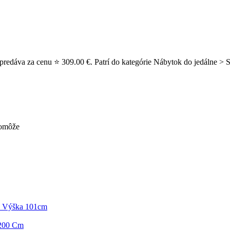
edáva za cenu ⭐ 309.00 €. Patrí do kategórie Nábytok do jedálne > Stol
pomôže
a Výška 101cm
/200 Cm