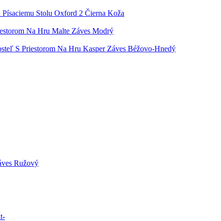
K Písaciemu Stolu Oxford 2 Čierna Koža
iestorom Na Hru Malte Záves Modrý
osteľ S Priestorom Na Hru Kasper Záves Béžovo-Hnedý
Záves Ružový
t-