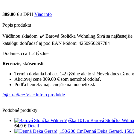
309.00 €
s DPH
Viac info
Popis produktu
Väčšinou skladom. ✔️ Barová Stolička Wohnling Sivá sa najčastejšie pr
katalógu dohľadať aj pod EAN kódom: 4250950297784
Dodanie: cca 1-2 týždne
Recenzie, skúsenosti
Termín dodania bol cca 1-2 týždne ale to si človek dnes už ne
Akciovej cene 309.00 € som nemohol odolať.
Podľa heureky najlacnejšie na moebelix.sk
info_outline
Viac info o produkte
Podobné produkty
Barová Stolička Wilm
64.9 €
Detail
Denná Deka Gerard, 150