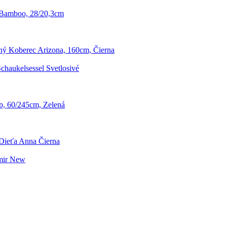
 Bamboo, 28/20,3cm
ý Koberec Arizona, 160cm, Čierna
chaukelsessel Svetlosivé
p, 60/245cm, Zelená
 Dieťa Anna Čierna
mir New