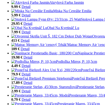
Akrylová Farba Jasmin
9.99 €
Detail
Miska Na Cereálie Emilia
5.99 €
Detail
Stolová Lampa 
29.95 €
Detail
Obal Na Kvetináč Lu
7.99 €
Detail
Otvoren
413 €
Detail
Matrac Memory Air 'ceno
109 €
Detail
Napínacie Prestie
19.98 €
Detail
Podložka Mirror, P: 10,5cm
4.49 €
Detail
Posteľná Bieliz
79.9 €
Detail
Posteľná Bielizeň Pre
17.89 €
Detail
Prestieranie Stefa
2.99 €
Detail
Prestieranie Maren, 33
0.79 €
Detail
Prestieranie Maren, 33/45cm