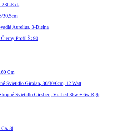
 23l -Ext-
26/30,5cm
adlá Aurelius, 3-Dielna
Čierny Profil Š: 90
 160 Cm
né Svietidlo Girolan, 30/30/6cm, 12 Watt
Stropné Svietidlo Giesbert, Vr. Led 36w + 6w Rgb
 Ca. 8l