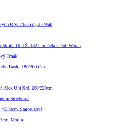
Fynn Ø/v: 23/31cm, 25 Watt
á Skriňa Unit Š. 182 Cm Dekor Dub Wotan
vý Trhák'
radlo Basic, 180/200 Cm
eň Alex Uni Xxl, 200/220cm
mium Strieborná
n, 45/30cm, Staroružová
/45cm, Modrá