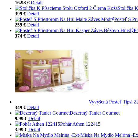
16.98 €
Detail
Stolička 
399 €
Detail
Posteľ S Pr
259 €
Detail
P
374 €
Detail
Vyvýšená Posteľ Tipsi 
349 €
Detail
Dezertný Tanier Gourmet
9.99 €
Detail
Pohár Athen 122415
3.99 €
Detail
Miska Na Mydlo Melrina -Ex