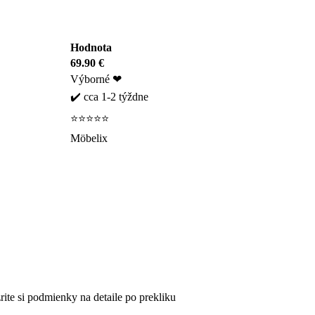
Hodnota
69.90 €
Výborné ❤
✔️ cca 1-2 týždne
⭐⭐⭐⭐⭐
Möbelix
ite si podmienky na detaile po prekliku