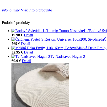
info_outline
Viac info o produkte
Podobné produkty
Bodové Svi
19.98 €
Detail
Č
769 €
Detail
Mäkká Deka Emily,
32.95 €
Detail
Tv Nadstavec Hagen 2
69.9 €
Detail