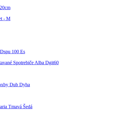
120cm
t - M
 Dspu 100 Es
avané Spotrebiče Alba Dgit60
Roxby Dub Dyha
Daria Tmavá Šedá