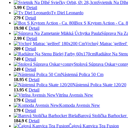
Svietnik Na Dlh
5.99 €
Detail
Tv Diel Leonardo
279 €
Detail
Box S Krytom Action - Ca. 8
19.98 €
Detail
Súprava Na Z
2.99 €
Detail
Vrchný Matrac 'gelfee
209 €
Detail
Radiátor Na Sten
749 €
Detail
Stolová Súprava Oskar+conn
249 €
Detail
Nástenná Polica 50 Cm
18.95 €
Detail
Nástenná Polica Skate 120/20
13.95 €
Detail
Vitrína Avensis New
179 €
Detail
Komoda Avensis New
179 €
Detail
Barová Stolička Barhocker 
184.9 €
Detail
Čajová Kanvica Tea Fusion