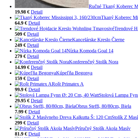
Ručné Tkaný Koberec M
19.98 €
Detail
Tkaný Koberec Mis
64.9 €
Detail
Trendové H
509 €
Detail
Kancelárske Kreslo Čierne
249 €
Detail
Nízka Komoda Goal 14
279 €
Detail
Konferenčný Stolík Nora
14.99 €
Detail
Kúpeľňa Begonya
159 €
Detail
Rošt Primatex A
99.9 €
Detail
Stolová Lampa Fyn
29.95 €
Detail
Obrus Steffi, 80/80cm, Biela
7.99 €
Detail
Stolík Z Mas
299 €
Detail
Príručný Stolík Akola Masív
81.9 €
Detail