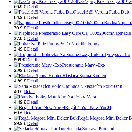
Nášľapný Kôš Trash, 20l + 2
60.9 €
Detail
Písací Stôl Verona Farba Dub
84.9 €
Detail
Napínac
30.9 €
Detail
Napínacie
37.9 €
Detail
Pohár Na Pitie Funny
2.49 €
Detail
Tro
599 €
Detail
Prestieranie Mary -Ext-
2.99 €
Detail
Riasiaca Spona Knoten
4.99 €
Detail
Sada Vkladacích Políc Unit
40 €
Detail
Rám Na Fotky Mara
4.49 €
Detail
Regál 4-You New Yur04
69 €
Detail
Regál Megosa Mini Dekor 
99.9 €
Detail
Sedacia Súprava Portland