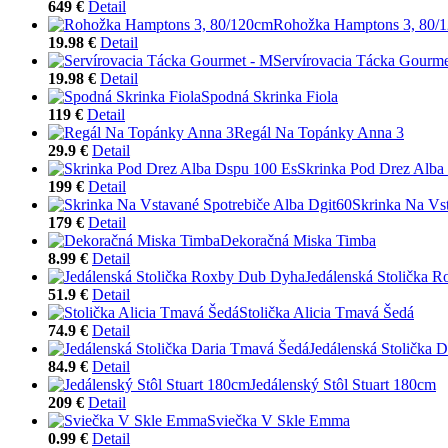
649 €
Detail
Rohožka Hamptons 3, 80/
19.98 €
Detail
Servírovacia Tácka Gourme
19.98 €
Detail
Spodná Skrinka Fiola
119 €
Detail
Regál Na Topánky Anna 3
29.9 €
Detail
Skrinka Pod Drez Alba
199 €
Detail
Skrinka Na Vst
179 €
Detail
Dekoračná Miska Timba
8.99 €
Detail
Jedálenská Stolička 
51.9 €
Detail
Stolička Alicia Tmavá Šedá
74.9 €
Detail
Jedálenská Stolička 
84.9 €
Detail
Jedálenský Stôl Stuart 180cm
209 €
Detail
Sviečka V Skle Emma
0.99 €
Detail