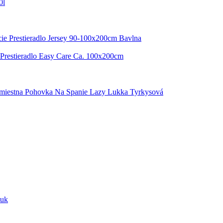
0l
ie Prestieradlo Jersey 90-100x200cm Bavlna
 Prestieradlo Easy Care Ca. 100x200cm
jmiestna Pohovka Na Spanie Lazy Lukka Tyrkysová
Buk