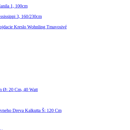
anila 1, 100cm
sissippi 3, 160/230cm
ojdacie Kreslo Wohnling Tmavosivé
n Ø: 20 Cm, 40 Watt
ívneho Dreva Kalkutta Š: 120 Cm