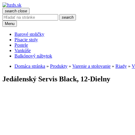
search
close
search
Menu
Barové stoličky
Písacie stoly
Postele
Vankúše
Balkónový nábytok
Domáca stránka
»
Produkty
»
Varenie a stolovanie
»
Riady
»
V
Jedálenský Servis Black, 12-Dielny