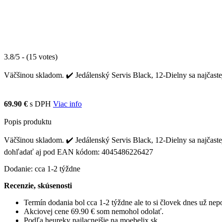
3.8/5 - (15 votes)
Väčšinou skladom. ✔️ Jedálenský Servis Black, 12-Dielny sa najčastej
69.90 €
s DPH
Viac info
Popis produktu
Väčšinou skladom. ✔️ Jedálenský Servis Black, 12-Dielny sa najčastejš
dohľadať aj pod EAN kódom: 4045486226427
Dodanie: cca 1-2 týždne
Recenzie, skúsenosti
Termín dodania bol cca 1-2 týždne ale to si človek dnes už ne
Akciovej cene 69.90 € som nemohol odolať.
Podľa heureky najlacnejšie na moebelix.sk