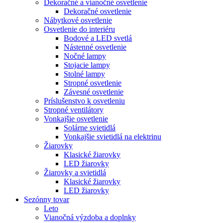
Dekoračné a vianočné osvetlenie
Dekoračné osvetlenie
Nábytkové osvetlenie
Osvetlenie do interiéru
Bodové a LED svetlá
Nástenné osvetlenie
Nočné lampy
Stojacie lampy
Stolné lampy
Stropné osvetlenie
Závesné osvetlenie
Príslušenstvo k osvetleniu
Stropné ventilátory
Vonkajšie osvetlenie
Solárne svietidlá
Vonkajšie svietidlá na elektrinu
Žiarovky
Klasické žiarovky
LED žiarovky
Žiarovky a svietidlá
Klasické žiarovky
LED žiarovky
Sezónny tovar
Leto
Vianočná výzdoba a doplnky