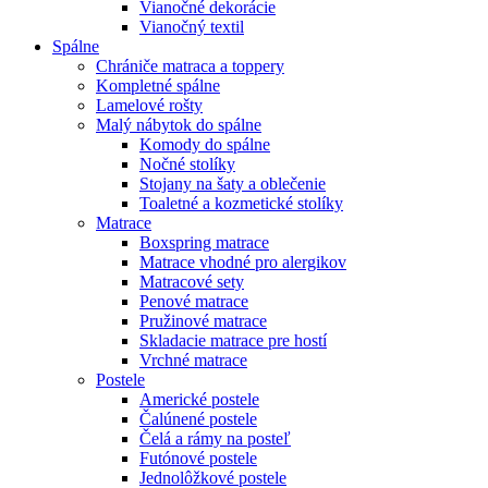
Vianočné dekorácie
Vianočný textil
Spálne
Chrániče matraca a toppery
Kompletné spálne
Lamelové rošty
Malý nábytok do spálne
Komody do spálne
Nočné stolíky
Stojany na šaty a oblečenie
Toaletné a kozmetické stolíky
Matrace
Boxspring matrace
Matrace vhodné pro alergikov
Matracové sety
Penové matrace
Pružinové matrace
Skladacie matrace pre hostí
Vrchné matrace
Postele
Americké postele
Čalúnené postele
Čelá a rámy na posteľ
Futónové postele
Jednolôžkové postele