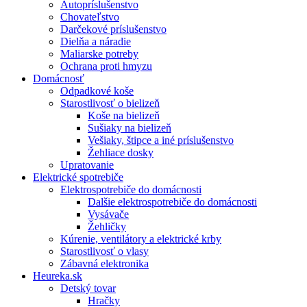
Autopríslušenstvo
Chovateľstvo
Darčekové príslušenstvo
Dielňa a náradie
Maliarske potreby
Ochrana proti hmyzu
Domácnosť
Odpadkové koše
Starostlivosť o bielizeň
Koše na bielizeň
Sušiaky na bielizeň
Vešiaky, štipce a iné príslušenstvo
Žehliace dosky
Upratovanie
Elektrické spotrebiče
Elektrospotrebiče do domácnosti
Dalšie elektrospotrebiče do domácnosti
Vysávače
Žehličky
Kúrenie, ventilátory a elektrické krby
Starostlivosť o vlasy
Zábavná elektronika
Heureka.sk
Detský tovar
Hračky