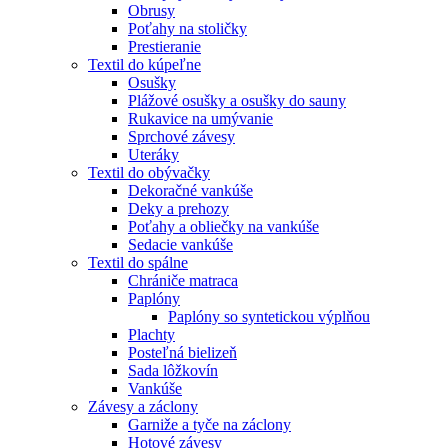
Obrusy
Poťahy na stoličky
Prestieranie
Textil do kúpeľne
Osušky
Plážové osušky a osušky do sauny
Rukavice na umývanie
Sprchové závesy
Uteráky
Textil do obývačky
Dekoračné vankúše
Deky a prehozy
Poťahy a obliečky na vankúše
Sedacie vankúše
Textil do spálne
Chrániče matraca
Paplóny
Paplóny so syntetickou výplňou
Plachty
Posteľná bielizeň
Sada lôžkovín
Vankúše
Závesy a záclony
Garniže a tyče na záclony
Hotové závesy