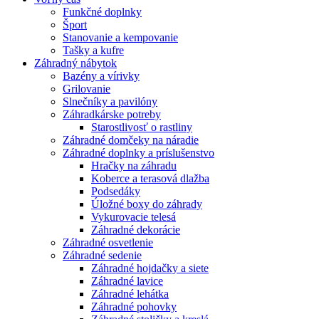
Funkčné doplnky
Šport
Stanovanie a kempovanie
Tašky a kufre
Záhradný nábytok
Bazény a vírivky
Grilovanie
Slnečníky a pavilóny
Záhradkárske potreby
Starostlivosť o rastliny
Záhradné domčeky na náradie
Záhradné doplnky a príslušenstvo
Hračky na záhradu
Koberce a terasová dlažba
Podsedáky
Úložné boxy do záhrady
Vykurovacie telesá
Záhradné dekorácie
Záhradné osvetlenie
Záhradné sedenie
Záhradné hojdačky a siete
Záhradné lavice
Záhradné lehátka
Záhradné pohovky