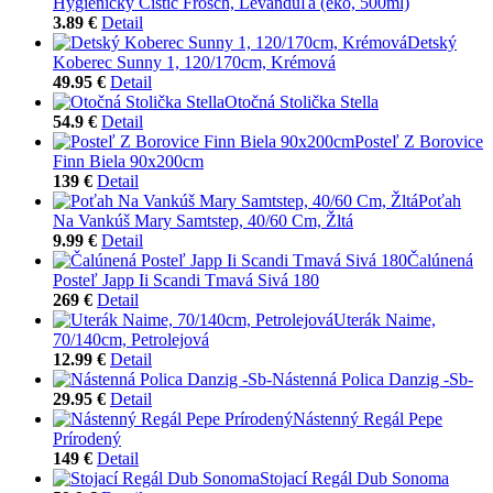
Hygienický Čistič Frosch, Levanduľa (eko, 500ml)
3.89 €
Detail
Detský
Koberec Sunny 1, 120/170cm, Krémová
49.95 €
Detail
Otočná Stolička Stella
54.9 €
Detail
Posteľ Z Borovice
Finn Biela 90x200cm
139 €
Detail
Poťah
Na Vankúš Mary Samtstep, 40/60 Cm, Žltá
9.99 €
Detail
Čalúnená
Posteľ Japp Ii Scandi Tmavá Sivá 180
269 €
Detail
Uterák Naime,
70/140cm, Petrolejová
12.99 €
Detail
Nástenná Polica Danzig -Sb-
29.95 €
Detail
Nástenný Regál Pepe
Prírodený
149 €
Detail
Stojací Regál Dub Sonoma