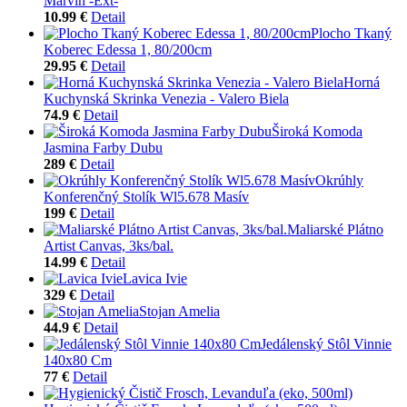
Marvin -Ext-
10.99 €
Detail
Plocho Tkaný
Koberec Edessa 1, 80/200cm
29.95 €
Detail
Horná
Kuchynská Skrinka Venezia - Valero Biela
74.9 €
Detail
Široká Komoda
Jasmina Farby Dubu
289 €
Detail
Okrúhly
Konferenčný Stolík Wl5.678 Masív
199 €
Detail
Maliarské Plátno
Artist Canvas, 3ks/bal.
14.99 €
Detail
Lavica Ivie
329 €
Detail
Stojan Amelia
44.9 €
Detail
Jedálenský Stôl Vinnie
140x80 Cm
77 €
Detail