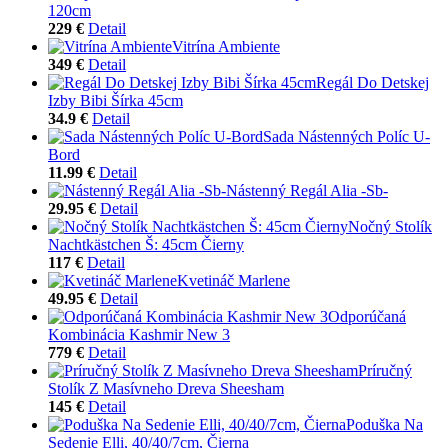
120cm
229 €
Detail
Vitrína Ambiente
349 €
Detail
Regál Do Detskej
Izby Bibi Šírka 45cm
34.9 €
Detail
Sada Nástenných Políc U-
Bord
11.99 €
Detail
Nástenný Regál Alia -Sb-
29.95 €
Detail
Nočný Stolík
Nachtkästchen Š: 45cm Čierny
117 €
Detail
Kvetináč Marlene
49.95 €
Detail
Odporúčaná
Kombinácia Kashmir New 3
779 €
Detail
Príručný
Stolík Z Masívneho Dreva Sheesham
145 €
Detail
Poduška Na
Sedenie Elli, 40/40/7cm, Čierna