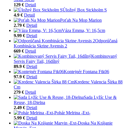
129 €
Detail
Úložný Box Stckholm S
4.9 €
Detail
Poťah Na Mop Marion
2.79 €
Detail
Váza Emma, V: 16,5cm
9.99 €
Detail
Odporúčaná
Kombinácia Skrine Avensis 2
669 €
Detail
Kombinovaný
Servis Fairy Tail, 16dílný
89.9 €
Detail
Kontejnér Fontana Ftk06
97.9 €
Detail
Kredenc Valencia Šírka 88
Cm
279 €
Detail
Sada Lyžíc Use &
Reuse, 18-Dielna
2.49 €
Detail
Pohár Melrina -Ext-
5.99 €
Detail
Doska Na Krájanie