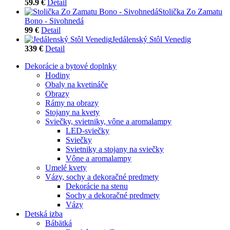
59.9 €
Detail
Stolička Zo Zamatu
Bono - Sivohnedá
99 €
Detail
Jedálenský Stôl Venedig
339 €
Detail
Dekorácie a bytové doplnky
Hodiny
Obaly na kvetináče
Obrazy
Rámy na obrazy
Stojany na kvety
Sviečky, svietniky, vône a aromalampy
LED-sviečky
Sviečky
Svietniky a stojany na sviečky
Vône a aromalampy
Umelé kvety
Vázy, sochy a dekoračné predmety
Dekorácie na stenu
Sochy a dekoračné predmety
Vázy
Detská izba
Bábätká