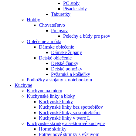
PC stoly
Písacie stoly
Taburetky
Hobby
Chovateľstvo
Pre psov
Pelechy a búdy pre psov
Oblečenie a móda
Dámske oblečenie
Dámske župany
Detské oblečenie
Detské čiapky
Detské ponožky
Pyžamká a košieľky
Podložky a stojany k notebookom
Kuchyne
Kuchyne na mieru
Kuchynské linky a bloky
Kuchynské bloky
Kuchynské linky bez spotrebičov
Kuchynské linky so spotrebičmi
Kuchynské linky v tvare L
Kuchynské skrinky a sektorové kuchyne
Horné skrinky
Potravinové skrinky s výsuvom