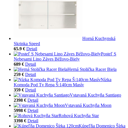
Horná Kuchynská
Skrinka Speed
65.9 €
Detail
Posteľ S
Nebesami Lino Záves Béžovo-Biely
689 €
Detail
Herná Stolička Racer Biela
259 €
Detail
Nízka
Komoda Pod Tv Repa Š:140cm Masív
359 €
Detail
Vstavaná Kuchyňa Santiago
2398 €
Detail
Vstavaná Kuchyňa Moon
5998 €
Detail
Rohová Kuchyňa Star
3398 €
Detail
Kúpeľňa Domenico Šírka