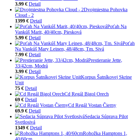
3.99 €
Detail
Dvojmiestna Pohovka
Cloud - 2
1399 €
Detail
Poťah Na
Vankúš Marit, 40/40cm, Piesková
5.99 €
Detail
Poťah
Na Vankúš Mary Leinen, 48/48cm, Tm. Sivá
7.99 €
Detail
Prestieranie Jette,
33/42cm, Modrá
3.99 €
Detail
Korpus Šatníkovej Skrine
Unit
75 €
Detail
Cd Regál Bigol Orech
69 €
Detail
Cd Regál Vostan Čierny
69.9 €
Detail
Sedacia Súprava Pilot
Svetlosivá
1349 €
Detail
Rohožka Hamptons 1,
40/60cm