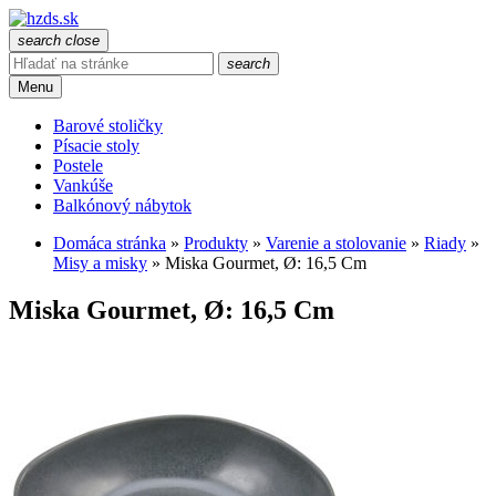
search
close
search
Menu
Barové stoličky
Písacie stoly
Postele
Vankúše
Balkónový nábytok
Domáca stránka
»
Produkty
»
Varenie a stolovanie
»
Riady
»
Misy a misky
»
Miska Gourmet, Ø: 16,5 Cm
Miska Gourmet, Ø: 16,5 Cm