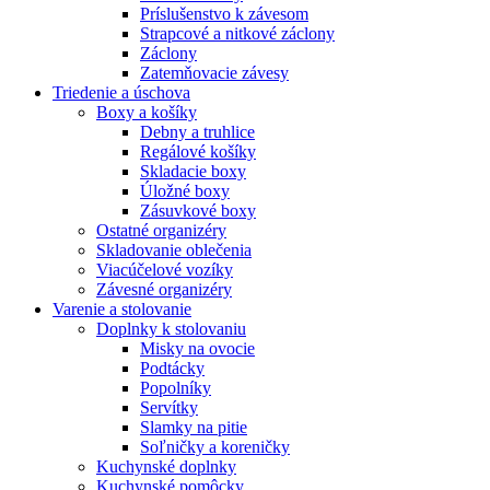
Príslušenstvo k závesom
Strapcové a nitkové záclony
Záclony
Zatemňovacie závesy
Triedenie a úschova
Boxy a košíky
Debny a truhlice
Regálové košíky
Skladacie boxy
Úložné boxy
Zásuvkové boxy
Ostatné organizéry
Skladovanie oblečenia
Viacúčelové vozíky
Závesné organizéry
Varenie a stolovanie
Doplnky k stolovaniu
Misky na ovocie
Podtácky
Popolníky
Servítky
Slamky na pitie
Soľničky a koreničky
Kuchynské doplnky
Kuchynské pomôcky