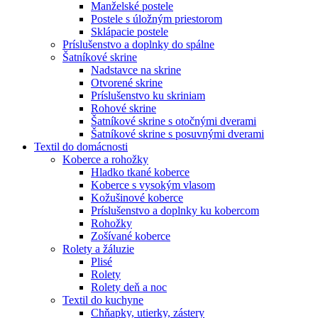
Manželské postele
Postele s úložným priestorom
Sklápacie postele
Príslušenstvo a doplnky do spálne
Šatníkové skrine
Nadstavce na skrine
Otvorené skrine
Príslušenstvo ku skriniam
Rohové skrine
Šatníkové skrine s otočnými dverami
Šatníkové skrine s posuvnými dverami
Textil do domácnosti
Koberce a rohožky
Hladko tkané koberce
Koberce s vysokým vlasom
Kožušinové koberce
Príslušenstvo a doplnky ku kobercom
Rohožky
Zošívané koberce
Rolety a žáluzie
Plisé
Rolety
Rolety deň a noc
Textil do kuchyne
Chňapky, utierky, zástery