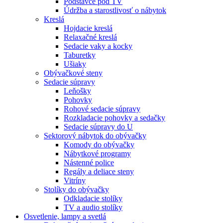
Podstavce pod TV
Údržba a starostlivosť o nábytok
Kreslá
Hojdacie kreslá
Relaxačné kreslá
Sedacie vaky a kocky
Taburetky
Ušiaky
Obývačkové steny
Sedacie súpravy
Leňošky
Pohovky
Rohové sedacie súpravy
Rozkladacie pohovky a sedačky
Sedacie súpravy do U
Sektorový nábytok do obývačky
Komody do obývačky
Nábytkové programy
Nástenné police
Regály a deliace steny
Vitríny
Stolíky do obývačky
Odkladacie stolíky
TV a audio stolíky
Osvetlenie, lampy a svetlá