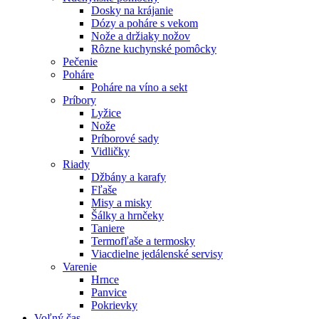
Dosky na krájanie
Dózy a poháre s vekom
Nože a držiaky nožov
Rôzne kuchynské pomôcky
Pečenie
Poháre
Poháre na víno a sekt
Príbory
Lyžice
Nože
Príborové sady
Vidličky
Riady
Džbány a karafy
Fľaše
Misy a misky
Šálky a hrnčeky
Taniere
Termofľaše a termosky
Viacdielne jedálenské servisy
Varenie
Hrnce
Panvice
Pokrievky
Voľný čas