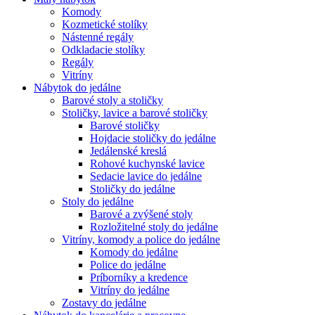
Komody
Kozmetické stolíky
Nástenné regály
Odkladacie stolíky
Regály
Vitríny
Nábytok do jedálne
Barové stoly a stoličky
Stoličky, lavice a barové stoličky
Barové stoličky
Hojdacie stoličky do jedálne
Jedálenské kreslá
Rohové kuchynské lavice
Sedacie lavice do jedálne
Stoličky do jedálne
Stoly do jedálne
Barové a zvýšené stoly
Rozložitelné stoly do jedálne
Vitríny, komody a police do jedálne
Komody do jedálne
Police do jedálne
Príborníky a kredence
Vitríny do jedálne
Zostavy do jedálne