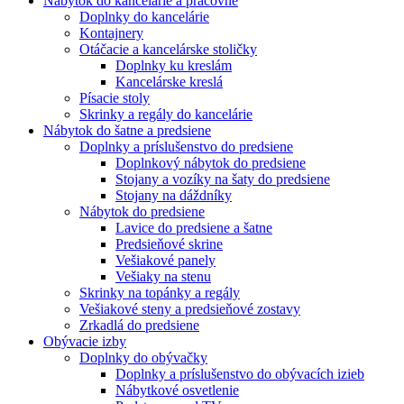
Nábytok do kancelárie a pracovne
Doplnky do kancelárie
Kontajnery
Otáčacie a kancelárske stoličky
Doplnky ku kreslám
Kancelárske kreslá
Písacie stoly
Skrinky a regály do kancelárie
Nábytok do šatne a predsiene
Doplnky a príslušenstvo do predsiene
Doplnkový nábytok do predsiene
Stojany a vozíky na šaty do predsiene
Stojany na dáždníky
Nábytok do predsiene
Lavice do predsiene a šatne
Predsieňové skrine
Vešiakové panely
Vešiaky na stenu
Skrinky na topánky a regály
Vešiakové steny a predsieňové zostavy
Zrkadlá do predsiene
Obývacie izby
Doplnky do obývačky
Doplnky a príslušenstvo do obývacích izieb
Nábytkové osvetlenie