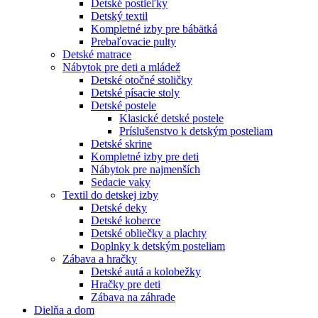
Detské postieľky
Detský textil
Kompletné izby pre bábätká
Prebaľovacie pulty
Detské matrace
Nábytok pre deti a mládež
Detské otočné stoličky
Detské písacie stoly
Detské postele
Klasické detské postele
Príslušenstvo k detským posteliam
Detské skrine
Kompletné izby pre deti
Nábytok pre najmenších
Sedacie vaky
Textil do detskej izby
Detské deky
Detské koberce
Detské obliečky a plachty
Doplnky k detským posteliam
Zábava a hračky
Detské autá a kolobežky
Hračky pre deti
Zábava na záhrade
Dielňa a dom