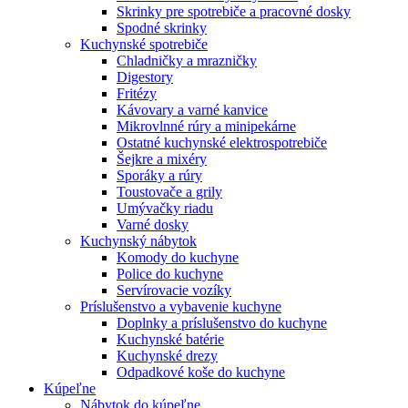
Skrinky pre spotrebiče a pracovné dosky
Spodné skrinky
Kuchynské spotrebiče
Chladničky a mrazničky
Digestory
Fritézy
Kávovary a varné kanvice
Mikrovlnné rúry a minipekárne
Ostatné kuchynské elektrospotrebiče
Šejkre a mixéry
Sporáky a rúry
Toustovače a grily
Umývačky riadu
Varné dosky
Kuchynský nábytok
Komody do kuchyne
Police do kuchyne
Servírovacie vozíky
Príslušenstvo a vybavenie kuchyne
Doplnky a príslušenstvo do kuchyne
Kuchynské batérie
Kuchynské drezy
Odpadkové koše do kuchyne
Kúpeľne
Nábytok do kúpeľne