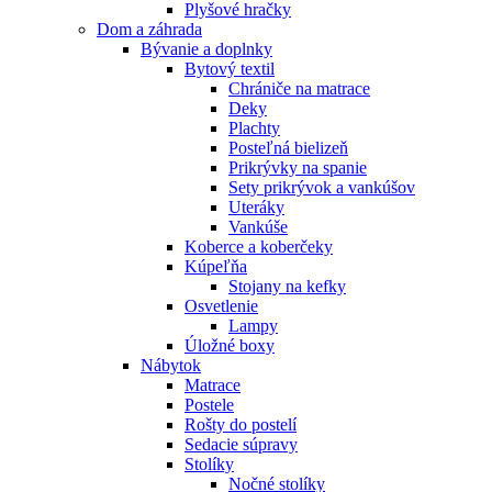
Plyšové hračky
Dom a záhrada
Bývanie a doplnky
Bytový textil
Chrániče na matrace
Deky
Plachty
Posteľná bielizeň
Prikrývky na spanie
Sety prikrývok a vankúšov
Uteráky
Vankúše
Koberce a koberčeky
Kúpeľňa
Stojany na kefky
Osvetlenie
Lampy
Úložné boxy
Nábytok
Matrace
Postele
Rošty do postelí
Sedacie súpravy
Stolíky
Nočné stolíky