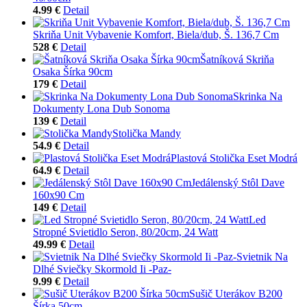
4.99 €
Detail
Skriňa Unit Vybavenie Komfort, Biela/dub, Š. 136,7 Cm
528 €
Detail
Šatníková Skriňa
Osaka Šírka 90cm
179 €
Detail
Skrinka Na
Dokumenty Lona Dub Sonoma
139 €
Detail
Stolička Mandy
54.9 €
Detail
Plastová Stolička Eset Modrá
64.9 €
Detail
Jedálenský Stôl Dave
160x90 Cm
149 €
Detail
Led
Stropné Svietidlo Seron, 80/20cm, 24 Watt
49.99 €
Detail
Svietnik Na
Dlhé Sviečky Skormold Ii -Paz-
9.99 €
Detail
Sušič Uterákov B200
Šírka 50cm