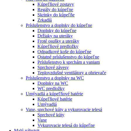
Kúpeľňové zostavy
Regály do kúpeľne
Skrinky do kúpeľňe
Zrkadlá
Príslušenstvo a doplnky do kúpeľne
Doplnky do kúpeľne
Držiaky na uteráky
Froté osušky a uteráky
Kúpeľňové predložky
Odpadkové koše do kúpeľne
Ostatné príslušenstvo do kúpeľne
Príslušenstvo k sprchám a vaniam
Sprchové závesy
Teplovzdušné ventilátory a ohrievače
Príslušenstvo a doplnky na WC
Doplnky na WC
WC predložky
Umývadlá a kúpeľňové batérie
Kúpeľňové batérie
Umývadlá
Vane, sprchové kúty a vykurovacie telesá
Sprchové kúty
Vane
Vykurovacie telesá do kúpeľne
Malý nábytok