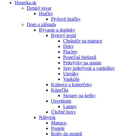
Heureka.sk
Detský tovar
Hračky
Plyšové hračky
Dom a záhrada
Bývanie a doplnky
Bytový textil
Chrániče na matrace
Deky
Plachty
Posteľná bielizeň
Prikrývky na spanie
Sety prikrývok a vankúšov
Uteráky
Vankúše
Koberce a koberčeky
Kúpeľňa
Stojany na kefky
Osvetlenie
Lampy
Úložné boxy
Nábytok
Matrace
Postele
Rošty do postelí