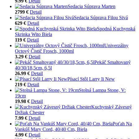
9.99 €
Detail
Sedacia Súprava Marten
2799 €
Detail
Sedacia Súprava Filou Sivá
629 €
Detail
Spodná Kuchynská
Skrinka Wito Biela
119 €
Detail
Univerzálny
Octový Čistič Frosch, 1000ml
3.29 €
Detail
Pekáč Smaltovaný
40/30/18,5cm, 6,5l
26.99 €
Detail
Písací Stôl Larry Ii New
219 €
Detail
Stolná Lampa Stone, V:
19cm
19.98 €
Detail
Kuchynský Závesný
Držiak Chester
7.99 €
Detail
Poťah Na
Vankúš Mary Cord, 40/40 Cm, Biela
4.99 €
Detail