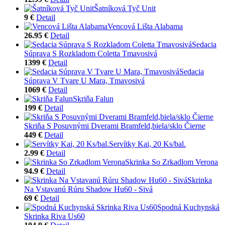
Šatníková Tyč Unit
9 €
Detail
Vencová Lišta Alabama
26.95 €
Detail
Sedacia
Súprava S Rozkladom Coletta Tmavosivá
1399 €
Detail
Sedacia
Súprava V Tvare U Mara, Tmavosivá
1069 €
Detail
Skriňa Falun
199 €
Detail
Skriňa S Posuvnými Dverami Bramfeld,biela/sklo Čierne
449 €
Detail
Servítky Kai, 20 Ks/bal.
2.99 €
Detail
Skrinka So Zrkadlom Verona
94.9 €
Detail
Skrinka
Na Vstavanú Rúru Shadow Hu60 - Sivá
69 €
Detail
Spodná Kuchynská
Skrinka Riva Us60