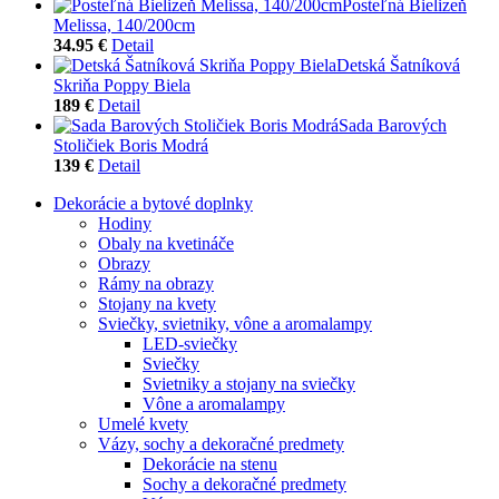
Posteľná Bielizeň
Melissa, 140/200cm
34.95 €
Detail
Detská Šatníková
Skriňa Poppy Biela
189 €
Detail
Sada Barových
Stoličiek Boris Modrá
139 €
Detail
Dekorácie a bytové doplnky
Hodiny
Obaly na kvetináče
Obrazy
Rámy na obrazy
Stojany na kvety
Sviečky, svietniky, vône a aromalampy
LED-sviečky
Sviečky
Svietniky a stojany na sviečky
Vône a aromalampy
Umelé kvety
Vázy, sochy a dekoračné predmety
Dekorácie na stenu
Sochy a dekoračné predmety