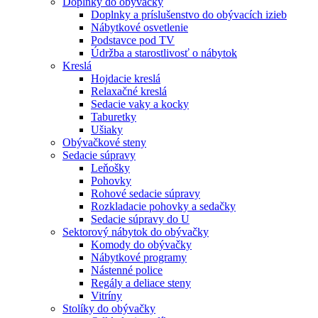
Doplnky do obývačky
Doplnky a príslušenstvo do obývacích izieb
Nábytkové osvetlenie
Podstavce pod TV
Údržba a starostlivosť o nábytok
Kreslá
Hojdacie kreslá
Relaxačné kreslá
Sedacie vaky a kocky
Taburetky
Ušiaky
Obývačkové steny
Sedacie súpravy
Leňošky
Pohovky
Rohové sedacie súpravy
Rozkladacie pohovky a sedačky
Sedacie súpravy do U
Sektorový nábytok do obývačky
Komody do obývačky
Nábytkové programy
Nástenné police
Regály a deliace steny
Vitríny
Stolíky do obývačky