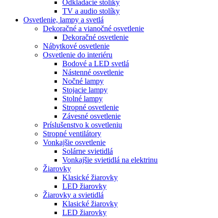
Odkladacie stolíky
TV a audio stolíky
Osvetlenie, lampy a svetlá
Dekoračné a vianočné osvetlenie
Dekoračné osvetlenie
Nábytkové osvetlenie
Osvetlenie do interiéru
Bodové a LED svetlá
Nástenné osvetlenie
Nočné lampy
Stojacie lampy
Stolné lampy
Stropné osvetlenie
Závesné osvetlenie
Príslušenstvo k osvetleniu
Stropné ventilátory
Vonkajšie osvetlenie
Solárne svietidlá
Vonkajšie svietidlá na elektrinu
Žiarovky
Klasické žiarovky
LED žiarovky
Žiarovky a svietidlá
Klasické žiarovky
LED žiarovky