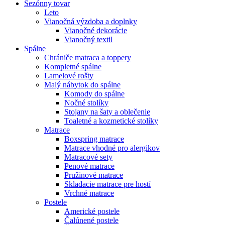
Sezónny tovar
Leto
Vianočná výzdoba a doplnky
Vianočné dekorácie
Vianočný textil
Spálne
Chrániče matraca a toppery
Kompletné spálne
Lamelové rošty
Malý nábytok do spálne
Komody do spálne
Nočné stolíky
Stojany na šaty a oblečenie
Toaletné a kozmetické stolíky
Matrace
Boxspring matrace
Matrace vhodné pro alergikov
Matracové sety
Penové matrace
Pružinové matrace
Skladacie matrace pre hostí
Vrchné matrace
Postele
Americké postele
Čalúnené postele