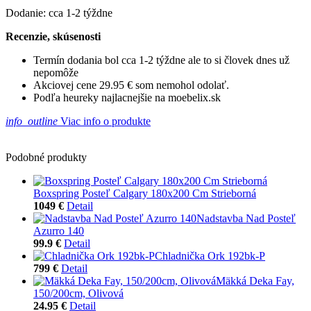
Dodanie: cca 1-2 týždne
Recenzie, skúsenosti
Termín dodania bol cca 1-2 týždne ale to si človek dnes už
nepomôže
Akciovej cene 29.95 € som nemohol odolať.
Podľa heureky najlacnejšie na moebelix.sk
info_outline
Viac info o produkte
Podobné produkty
Boxspring Posteľ Calgary 180x200 Cm Strieborná
1049 €
Detail
Nadstavba Nad Posteľ
Azurro 140
99.9 €
Detail
Chladnička Ork 192bk-P
799 €
Detail
Mäkká Deka Fay,
150/200cm, Olivová
24.95 €
Detail