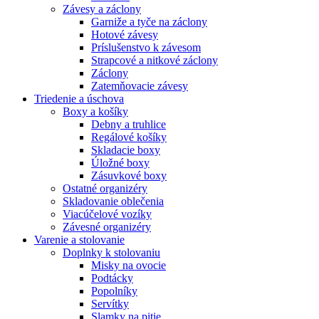
Závesy a záclony
Garniže a tyče na záclony
Hotové závesy
Príslušenstvo k závesom
Strapcové a nitkové záclony
Záclony
Zatemňovacie závesy
Triedenie a úschova
Boxy a košíky
Debny a truhlice
Regálové košíky
Skladacie boxy
Úložné boxy
Zásuvkové boxy
Ostatné organizéry
Skladovanie oblečenia
Viacúčelové vozíky
Závesné organizéry
Varenie a stolovanie
Doplnky k stolovaniu
Misky na ovocie
Podtácky
Popolníky
Servítky
Slamky na pitie