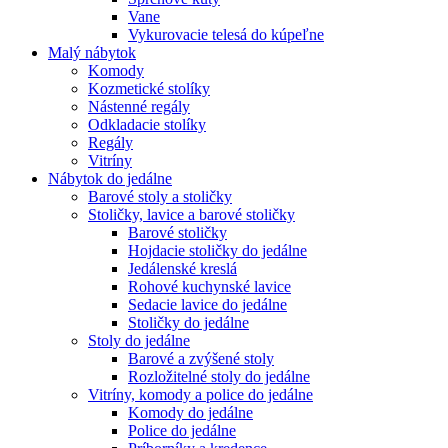
Vane
Vykurovacie telesá do kúpeľne
Malý nábytok
Komody
Kozmetické stolíky
Nástenné regály
Odkladacie stolíky
Regály
Vitríny
Nábytok do jedálne
Barové stoly a stoličky
Stoličky, lavice a barové stoličky
Barové stoličky
Hojdacie stoličky do jedálne
Jedálenské kreslá
Rohové kuchynské lavice
Sedacie lavice do jedálne
Stoličky do jedálne
Stoly do jedálne
Barové a zvýšené stoly
Rozložitelné stoly do jedálne
Vitríny, komody a police do jedálne
Komody do jedálne
Police do jedálne