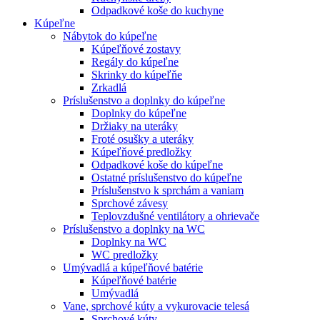
Odpadkové koše do kuchyne
Kúpeľne
Nábytok do kúpeľne
Kúpeľňové zostavy
Regály do kúpeľne
Skrinky do kúpeľňe
Zrkadlá
Príslušenstvo a doplnky do kúpeľne
Doplnky do kúpeľne
Držiaky na uteráky
Froté osušky a uteráky
Kúpeľňové predložky
Odpadkové koše do kúpeľne
Ostatné príslušenstvo do kúpeľne
Príslušenstvo k sprchám a vaniam
Sprchové závesy
Teplovzdušné ventilátory a ohrievače
Príslušenstvo a doplnky na WC
Doplnky na WC
WC predložky
Umývadlá a kúpeľňové batérie
Kúpeľňové batérie
Umývadlá
Vane, sprchové kúty a vykurovacie telesá
Sprchové kúty