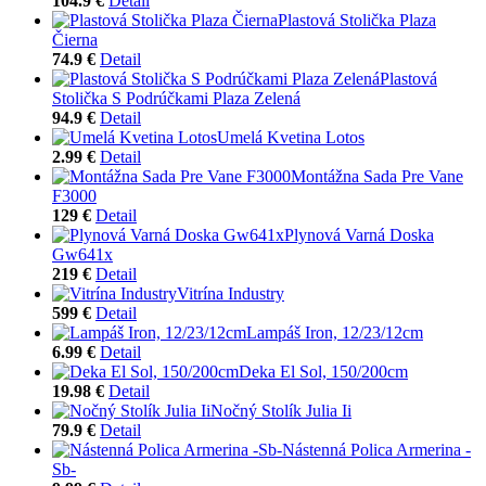
104.9 €
Detail
Plastová Stolička Plaza
Čierna
74.9 €
Detail
Plastová
Stolička S Podrúčkami Plaza Zelená
94.9 €
Detail
Umelá Kvetina Lotos
2.99 €
Detail
Montážna Sada Pre Vane
F3000
129 €
Detail
Plynová Varná Doska
Gw641x
219 €
Detail
Vitrína Industry
599 €
Detail
Lampáš Iron, 12/23/12cm
6.99 €
Detail
Deka El Sol, 150/200cm
19.98 €
Detail
Nočný Stolík Julia Ii
79.9 €
Detail
Nástenná Polica Armerina -
Sb-