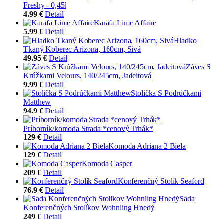
Freshy - 0,45l
4.99 €
Detail
Karafa Lime Affaire
5.99 €
Detail
Hladko
Tkaný Koberec Arizona, 160cm, Sivá
49.95 €
Detail
Záves S
Krúžkami Velours, 140/245cm, Jadeitová
9.99 €
Detail
Stolička S Podrúčkami
Matthew
94.9 €
Detail
Príborník/komoda Strada *cenový Trhák*
129 €
Detail
Komoda Adriana 2 Biela
129 €
Detail
Komoda Casper
209 €
Detail
Konferenčný Stolík Seaford
76.9 €
Detail
Sada
Konferenčných Stolíkov Wohnling Hnedý
249 €
Detail