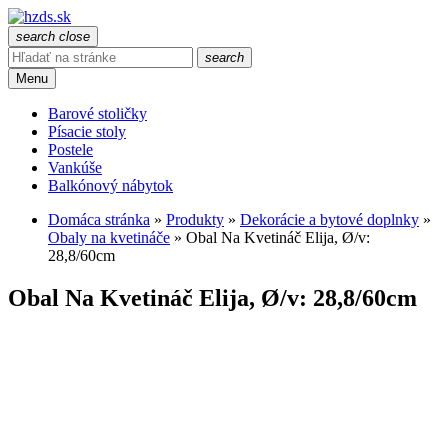
search
close
search
Menu
Barové stoličky
Písacie stoly
Postele
Vankúše
Balkónový nábytok
Domáca stránka
»
Produkty
»
Dekorácie a bytové doplnky
»
Obaly na kvetináče
»
Obal Na Kvetináč Elija, Ø/v:
28,8/60cm
Obal Na Kvetináč Elija, Ø/v: 28,8/60cm