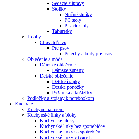
Sedacie súpravy
Stolíky
Nočné stolíky
PC stoly
Písacie stoly
Taburetky
Hobby
Chovateľstvo
Pre psov
Pelechy a búdy pre psov
Oblečenie a móda
Dámske oblečenie
Dámske župany
Detské oblečenie
Detské čiapky
Detské ponožky
Pyžamká a košieľky
Podložky a stojany k notebookom
Kuchyne
Kuchyne na mieru
Kuchynské linky a bloky
Kuchynské bloky
Kuchynské linky bez spotrebičov
Kuchynské linky so spotrebičmi
Kuchynské linky v tvare L