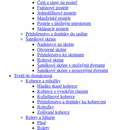
Čelá a rámy na posteľ
Futónové postele
Jednolôžkové postele
Manželské postele
Postele s úložným priestorom
Sklápacie postele
Príslušenstvo a doplnky do spálne
Šatníkové skrine
Nadstavce na skrine
Otvorené skrine
Príslušenstvo ku skriniam
Rohové skrine
Šatníkové skrine s otočnými dverami
Šatníkové skrine s posuvnými dverami
Textil do domácnosti
Koberce a rohožky
Hladko tkané koberce
Koberce s vysokým vlasom
Kožušinové koberce
Príslušenstvo a doplnky ku kobercom
Rohožky
Zošívané koberce
Rolety a žáluzie
Plisé
Rolety