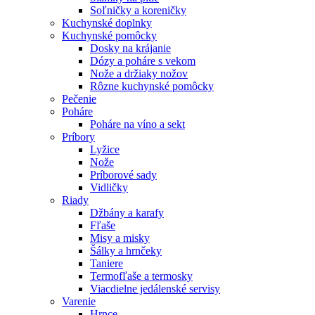
Soľničky a koreničky
Kuchynské doplnky
Kuchynské pomôcky
Dosky na krájanie
Dózy a poháre s vekom
Nože a držiaky nožov
Rôzne kuchynské pomôcky
Pečenie
Poháre
Poháre na víno a sekt
Príbory
Lyžice
Nože
Príborové sady
Vidličky
Riady
Džbány a karafy
Fľaše
Misy a misky
Šálky a hrnčeky
Taniere
Termofľaše a termosky
Viacdielne jedálenské servisy
Varenie
Hrnce