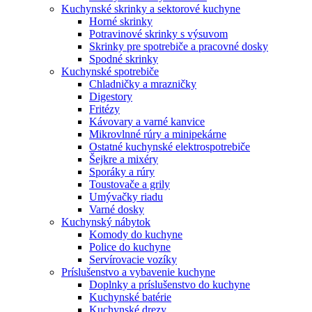
Kuchynské skrinky a sektorové kuchyne
Horné skrinky
Potravinové skrinky s výsuvom
Skrinky pre spotrebiče a pracovné dosky
Spodné skrinky
Kuchynské spotrebiče
Chladničky a mrazničky
Digestory
Fritézy
Kávovary a varné kanvice
Mikrovlnné rúry a minipekárne
Ostatné kuchynské elektrospotrebiče
Šejkre a mixéry
Sporáky a rúry
Toustovače a grily
Umývačky riadu
Varné dosky
Kuchynský nábytok
Komody do kuchyne
Police do kuchyne
Servírovacie vozíky
Príslušenstvo a vybavenie kuchyne
Doplnky a príslušenstvo do kuchyne
Kuchynské batérie
Kuchynské drezy