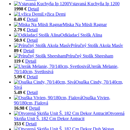
Vstavaná Kuchyňa Ip 1200
1998 €
Detail
Lyžica Demi
0.49 €
Detail
Miska Na Müsli Ragnar
2.79 €
Detail
Odkladací Stolík Alina
50.9 €
Detail
Príručný Stolík Akola Masív
89 €
Detail
Príručný Stolík Sheesham
119 €
Detail
Uterák Melanie,
70/140cm, Svetlosivá
5.99 €
Detail
Osuška Cindy, 70/140cm,
Sivá
5.49 €
Detail
Osuška Vivien,
90/180cm, Fialová
16.98 €
Detail
Otvorená
Skriňa Unit Š. 182 Cm Dekor Antracit
353 €
Detail