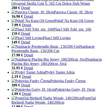
Otvorená Skriňa Unit Š. 182 Cm Dekor Dub Wotan
288 €
Detail
Panvica Classic, Ø: 28cm
16.98 €
Detail
Pekáč Na Kura Oil Green
7.99 €
Detail
Písací Stôl Tobi_mx_166
159 €
Detail
Písací Stôl Lovino
149 €
Detail
Napínacie
Prestieradlo Basic, 150/200 Cm
17.98 €
Detail
Napínacia
Plachta Bio Jersey, 180/200cm, Sivá
31.95 €
Detail
Plytký Tanier Adria
2.19 €
Detail
Pohovka Funky Čierna
399 €
Detail
Pokrievka Gerry, Ø: 16cm
1.99 €
Detail
Posteľná
Bielizeň Nadja Wende, 140/200cm
12.99 €
Detail