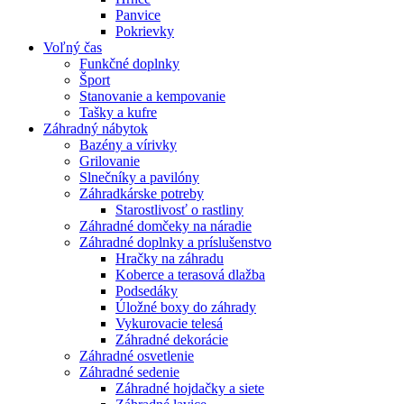
Panvice
Pokrievky
Voľný čas
Funkčné doplnky
Šport
Stanovanie a kempovanie
Tašky a kufre
Záhradný nábytok
Bazény a vírivky
Grilovanie
Slnečníky a pavilóny
Záhradkárske potreby
Starostlivosť o rastliny
Záhradné domčeky na náradie
Záhradné doplnky a príslušenstvo
Hračky na záhradu
Koberce a terasová dlažba
Podsedáky
Úložné boxy do záhrady
Vykurovacie telesá
Záhradné dekorácie
Záhradné osvetlenie
Záhradné sedenie
Záhradné hojdačky a siete