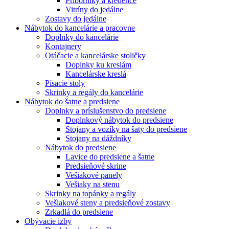
Príborníky a kredence
Vitríny do jedálne
Zostavy do jedálne
Nábytok do kancelárie a pracovne
Doplnky do kancelárie
Kontajnery
Otáčacie a kancelárske stoličky
Doplnky ku kreslám
Kancelárske kreslá
Písacie stoly
Skrinky a regály do kancelárie
Nábytok do šatne a predsiene
Doplnky a príslušenstvo do predsiene
Doplnkový nábytok do predsiene
Stojany a vozíky na šaty do predsiene
Stojany na dáždníky
Nábytok do predsiene
Lavice do predsiene a šatne
Predsieňové skrine
Vešiakové panely
Vešiaky na stenu
Skrinky na topánky a regály
Vešiakové steny a predsieňové zostavy
Zrkadlá do predsiene
Obývacie izby