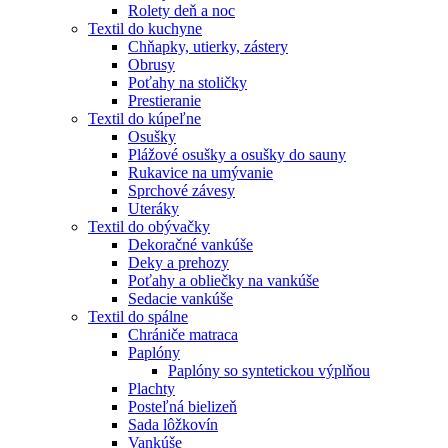
Rolety deň a noc
Textil do kuchyne
Chňapky, utierky, zástery
Obrusy
Poťahy na stoličky
Prestieranie
Textil do kúpeľne
Osušky
Plážové osušky a osušky do sauny
Rukavice na umývanie
Sprchové závesy
Uteráky
Textil do obývačky
Dekoračné vankúše
Deky a prehozy
Poťahy a obliečky na vankúše
Sedacie vankúše
Textil do spálne
Chrániče matraca
Paplóny
Paplóny so syntetickou výplňou
Plachty
Posteľná bielizeň
Sada lôžkovín
Vankúše