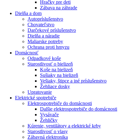
Hračky pre deti
Zábava na záhrade
Dielňa a dom
Autopríslušenstvo
Chovateľstvo
Darčekové príslušenstvo
Dielňa a náradie
Maliarske potreby
Ochrana proti hmyzu
Domácnosť
Odpadkové koše
Starostlivosť o bielizeň
Koše na bielizeň
Sušiaky na bielizeň
Vešiaky, štipce a iné príslušenstvo
Žehliace dosky
Upratovanie
Elektrické spotrebiče
Elektrospotrebiče do domácnosti
Dalšie elektrospotrebiče do domácnosti
Vysávače
Žehličky
Kúrenie, ventilátory a elektrické krby
Starostlivosť o vlasy
Zábavná elektronika