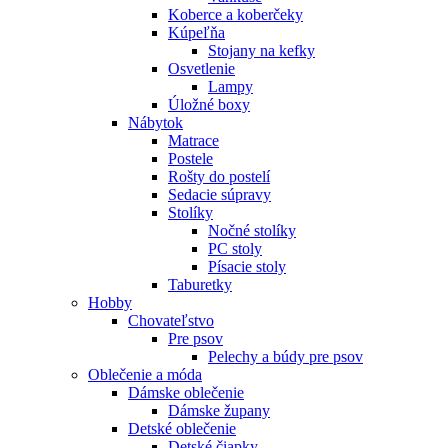
Koberce a koberčeky
Kúpeľňa
Stojany na kefky
Osvetlenie
Lampy
Úložné boxy
Nábytok
Matrace
Postele
Rošty do postelí
Sedacie súpravy
Stolíky
Nočné stolíky
PC stoly
Písacie stoly
Taburetky
Hobby
Chovateľstvo
Pre psov
Pelechy a búdy pre psov
Oblečenie a móda
Dámske oblečenie
Dámske župany
Detské oblečenie
Detské čiapky