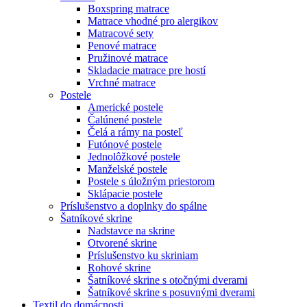
Boxspring matrace
Matrace vhodné pro alergikov
Matracové sety
Penové matrace
Pružinové matrace
Skladacie matrace pre hostí
Vrchné matrace
Postele
Americké postele
Čalúnené postele
Čelá a rámy na posteľ
Futónové postele
Jednolôžkové postele
Manželské postele
Postele s úložným priestorom
Sklápacie postele
Príslušenstvo a doplnky do spálne
Šatníkové skrine
Nadstavce na skrine
Otvorené skrine
Príslušenstvo ku skriniam
Rohové skrine
Šatníkové skrine s otočnými dverami
Šatníkové skrine s posuvnými dverami
Textil do domácnosti