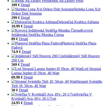
Regál Na Zložky Profi
109 €
Detail
Skrinka Lona Xxl
Dekor Dub Sonoma
299 €
Detail
Dekoračná Krabica Adriana
10.99 €
Detail
Kovová
Jedálenská Stolička Monika Čierna
89 €
Detail
Plastová Stolička Plaza
Fialová
74.9 €
Detail
Jedálenský Stôl Heaven
200 Cm
569 €
Detail
Led Stropná
Lampa Jupiter Ø 59cm, 40 Watt
69.98 €
Detail
Stropné Svietidlo
Tiril, Ø: 50cm, 40 Watt
50 €
Detail
Sviečka V
Kvetináči Ava, Ø/v: 20,1/7cm
24.95 €
Detail