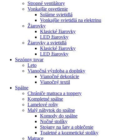
Stropné ventilátory
Vonkajšie osvetlenie
Solárne svietidlá
Vonkajšie svietidlá na elektrinu
Žiarovky
Klasické žiarovky
LED žiarovky
Žiarovky a svietidlá
Klasické žiarovky
LED žiarovky
Sezónny tovar
Leto
Vianočná výzdoba a doplnky
Vianočné dekorácie
Vianočný textil
Spálne
Chrániče matraca a toppery
Kompletné spálne
Lamelové rošty
Malý nábytok do spálne
Komody do spálne
Nočné stolíky
Stojany na šaty a oblečenie
Toaletné a kozmetické stolíky
Matrace