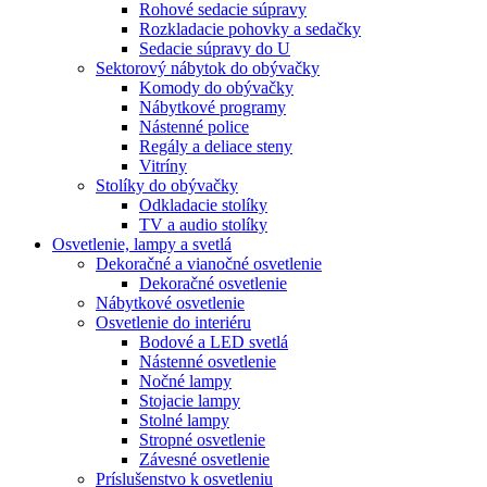
Rohové sedacie súpravy
Rozkladacie pohovky a sedačky
Sedacie súpravy do U
Sektorový nábytok do obývačky
Komody do obývačky
Nábytkové programy
Nástenné police
Regály a deliace steny
Vitríny
Stolíky do obývačky
Odkladacie stolíky
TV a audio stolíky
Osvetlenie, lampy a svetlá
Dekoračné a vianočné osvetlenie
Dekoračné osvetlenie
Nábytkové osvetlenie
Osvetlenie do interiéru
Bodové a LED svetlá
Nástenné osvetlenie
Nočné lampy
Stojacie lampy
Stolné lampy
Stropné osvetlenie
Závesné osvetlenie
Príslušenstvo k osvetleniu