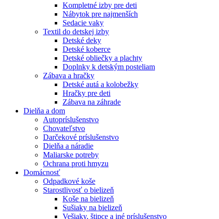
Kompletné izby pre deti
Nábytok pre najmenších
Sedacie vaky
Textil do detskej izby
Detské deky
Detské koberce
Detské obliečky a plachty
Doplnky k detským posteliam
Zábava a hračky
Detské autá a kolobežky
Hračky pre deti
Zábava na záhrade
Dielňa a dom
Autopríslušenstvo
Chovateľstvo
Darčekové príslušenstvo
Dielňa a náradie
Maliarske potreby
Ochrana proti hmyzu
Domácnosť
Odpadkové koše
Starostlivosť o bielizeň
Koše na bielizeň
Sušiaky na bielizeň
Vešiaky, štipce a iné príslušenstvo