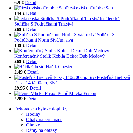
6.9 €
Detail
Pieskovisko Crabbie San
144 €
Detail
Jedálenská
Stolička S Podrúčkami Tm.sivá
269 €
Detail
Solička S
Podrúčkami Norin Sivá/tm.sivá
139 €
Detail
Konferenčný Stolík Kobila Dekor Dub Medový
269 €
Detail
Háčik Chester
2.49 €
Detail
Posteľná Bielizeň
Elisa, 140/200cm, Sivá
29.95 €
Detail
Penič Mlieka Fusion
2.99 €
Detail
Dekorácie a bytové doplnky
Hodiny
Obaly na kvetináče
Obrazy
Rámy na obrazy