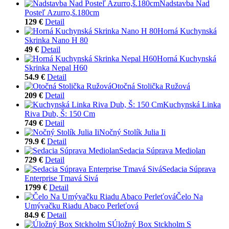
Nadstavba Nad
Posteľ Azurro,š.180cm
129 €
Detail
Horná Kuchynská
Skrinka Nano H 80
49 €
Detail
Horná Kuchynská
Skrinka Nepal H60
54.9 €
Detail
Otočná Stolička Ružová
209 €
Detail
Kuchynská Linka
Riva Dub, Š: 150 Cm
749 €
Detail
Nočný Stolík Julia Ii
79.9 €
Detail
Sedacia Súprava Mediolan
729 €
Detail
Sedacia Súprava
Enterprise Tmavá Sivá
1799 €
Detail
Čelo Na
Umývačku Riadu Abaco Perleťová
84.9 €
Detail
Úložný Box Stckholm S