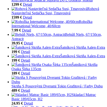
Rozťahovacia Sedacia Súprava Do L Gomera, Hnedá
1299 €
Detail
Rohová
Nastaviteľná Sedačka Susi, Tmavosivá
1599 €
Detail
Rohožka
International Welcome, 40/60cm
7.99 €
Detail
Behúň Niels, 67/150cm,
Antracit
39.95 €
Detail
Šatníková Skriňa Aalen-Extra
199 €
Detail
Šatníková Skriňa Aalen-Extra
199 €
Detail
Šatníková Skriňa
Osaka Šírka 135cm
189 €
Detail
Skriňa S Posuvnými Dverami Tokio Grafitová / Farby Dubu
489 €
Detail
Skladací Matrac
Basic 189/65cm, H2
24.95 €
Detail