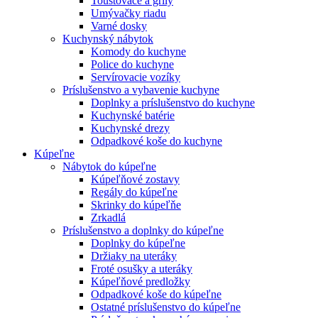
Toustovače a grily
Umývačky riadu
Varné dosky
Kuchynský nábytok
Komody do kuchyne
Police do kuchyne
Servírovacie vozíky
Príslušenstvo a vybavenie kuchyne
Doplnky a príslušenstvo do kuchyne
Kuchynské batérie
Kuchynské drezy
Odpadkové koše do kuchyne
Kúpeľne
Nábytok do kúpeľne
Kúpeľňové zostavy
Regály do kúpeľne
Skrinky do kúpeľňe
Zrkadlá
Príslušenstvo a doplnky do kúpeľne
Doplnky do kúpeľne
Držiaky na uteráky
Froté osušky a uteráky
Kúpeľňové predložky
Odpadkové koše do kúpeľne
Ostatné príslušenstvo do kúpeľne