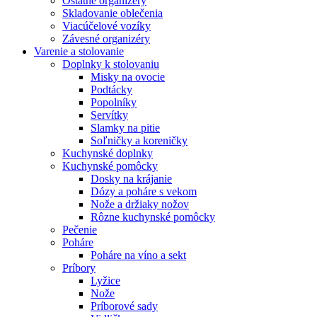
Ostatné organizéry
Skladovanie oblečenia
Viacúčelové vozíky
Závesné organizéry
Varenie a stolovanie
Doplnky k stolovaniu
Misky na ovocie
Podtácky
Popolníky
Servítky
Slamky na pitie
Soľničky a koreničky
Kuchynské doplnky
Kuchynské pomôcky
Dosky na krájanie
Dózy a poháre s vekom
Nože a držiaky nožov
Rôzne kuchynské pomôcky
Pečenie
Poháre
Poháre na víno a sekt
Príbory
Lyžice
Nože
Príborové sady