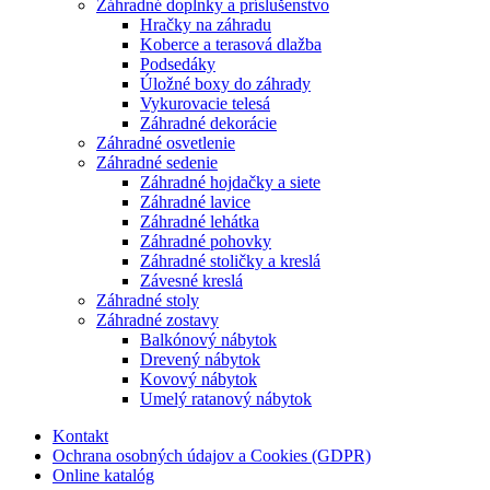
Záhradné doplnky a príslušenstvo
Hračky na záhradu
Koberce a terasová dlažba
Podsedáky
Úložné boxy do záhrady
Vykurovacie telesá
Záhradné dekorácie
Záhradné osvetlenie
Záhradné sedenie
Záhradné hojdačky a siete
Záhradné lavice
Záhradné lehátka
Záhradné pohovky
Záhradné stoličky a kreslá
Závesné kreslá
Záhradné stoly
Záhradné zostavy
Balkónový nábytok
Drevený nábytok
Kovový nábytok
Umelý ratanový nábytok
Kontakt
Ochrana osobných údajov a Cookies (GDPR)
Online katalóg