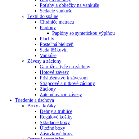
Poťahy a obliečky na vankúše
Sedacie vankúše
Textil do spálne
Chrániče matraca
Paplóny
Paplóny so syntetickou výplňou
Plachty
Posteľná bielizeň
Sada lôžkovín
Vankúše
Závesy a záclony
Garniže a tyče na záclony
Hotové závesy
Príslušenstvo k závesom
Strapcové a nitkové záclony
Záclony
Zatemňovacie závesy
Triedenie a úschova
Boxy a košíky
Debny a truhlice
Regálové košíky
Skladacie boxy
Úložné boxy
Zásuvkové boxy