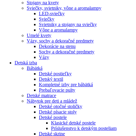
Stojany na kvety
Sviečky, svietniky, vône a aromalampy
LED-sviečky
Sviečky
Svietniky a stojany na sviečky
Vône a aromalampy
Umelé kvety
Vázy, sochy a dekoračné predmety
Dekorácie na stenu
Sochy a dekoračné predmety
Vázy
Detská izba
Bábätká
Detské postieľky
Detský textil
Kompletné izby pre bábätká
Prebaľovacie pulty
Detské matrace
Nábytok pre deti a mládež
Detské otočné stoličky
Detské písacie stoly
Detské postele
Klasické detské postele
Príslušenstvo k detským posteliam
Detské skrine