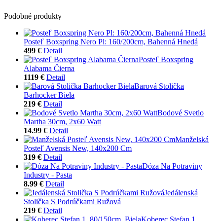
Podobné produkty
Posteľ Boxspring Nero Pl: 160/200cm, Bahenná Hnedá
499 €
Detail
Posteľ Boxspring
Alabama Čierna
1119 €
Detail
Barová Stolička
Barhocker Biela
219 €
Detail
Bodové Svetlo
Martha 30cm, 2x60 Watt
14.99 €
Detail
Manželská
Posteľ Avensis New, 140x200 Cm
319 €
Detail
Dóza Na Potraviny
Industry - Pasta
8.99 €
Detail
Jedálenská
Stolička S Podrúčkami Ružová
219 €
Detail
Koberec Stefan 1,