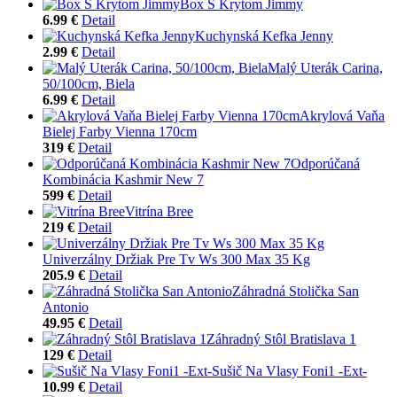
Box S Krytom Jimmy
6.99 €
Detail
Kuchynská Kefka Jenny
2.99 €
Detail
Malý Uterák Carina,
50/100cm, Biela
6.99 €
Detail
Akrylová Vaňa
Bielej Farby Vienna 170cm
319 €
Detail
Odporúčaná
Kombinácia Kashmir New 7
599 €
Detail
Vitrína Bree
219 €
Detail
Univerzálny Držiak Pre Tv Ws 300 Max 35 Kg
205.9 €
Detail
Záhradná Stolička San
Antonio
49.95 €
Detail
Záhradný Stôl Bratislava 1
129 €
Detail
Sušič Na Vlasy Foni1 -Ext-
10.99 €
Detail