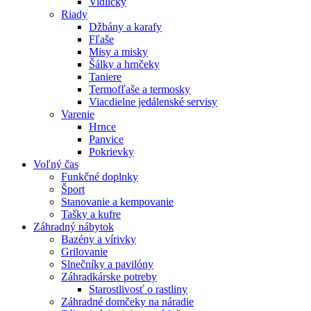
Vidličky
Riady
Džbány a karafy
Fľaše
Misy a misky
Šálky a hrnčeky
Taniere
Termofľaše a termosky
Viacdielne jedálenské servisy
Varenie
Hrnce
Panvice
Pokrievky
Voľný čas
Funkčné doplnky
Šport
Stanovanie a kempovanie
Tašky a kufre
Záhradný nábytok
Bazény a vírivky
Grilovanie
Slnečníky a pavilóny
Záhradkárske potreby
Starostlivosť o rastliny
Záhradné domčeky na náradie