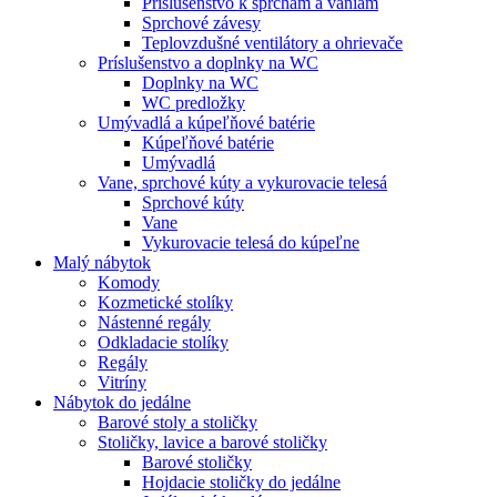
Príslušenstvo k sprchám a vaniam
Sprchové závesy
Teplovzdušné ventilátory a ohrievače
Príslušenstvo a doplnky na WC
Doplnky na WC
WC predložky
Umývadlá a kúpeľňové batérie
Kúpeľňové batérie
Umývadlá
Vane, sprchové kúty a vykurovacie telesá
Sprchové kúty
Vane
Vykurovacie telesá do kúpeľne
Malý nábytok
Komody
Kozmetické stolíky
Nástenné regály
Odkladacie stolíky
Regály
Vitríny
Nábytok do jedálne
Barové stoly a stoličky
Stoličky, lavice a barové stoličky
Barové stoličky
Hojdacie stoličky do jedálne