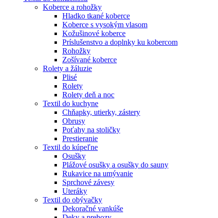
Koberce a rohožky
Hladko tkané koberce
Koberce s vysokým vlasom
Kožušinové koberce
Príslušenstvo a doplnky ku kobercom
Rohožky
Zošívané koberce
Rolety a žáluzie
Plisé
Rolety
Rolety deň a noc
Textil do kuchyne
Chňapky, utierky, zástery
Obrusy
Poťahy na stoličky
Prestieranie
Textil do kúpeľne
Osušky
Plážové osušky a osušky do sauny
Rukavice na umývanie
Sprchové závesy
Uteráky
Textil do obývačky
Dekoračné vankúše
Deky a prehozy