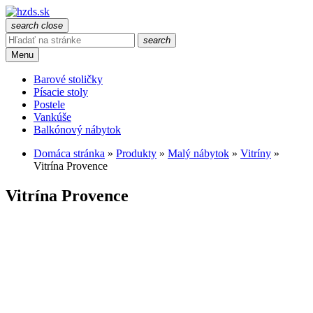
search
close
search
Menu
Barové stoličky
Písacie stoly
Postele
Vankúše
Balkónový nábytok
Domáca stránka
»
Produkty
»
Malý nábytok
»
Vitríny
»
Vitrína Provence
Vitrína Provence