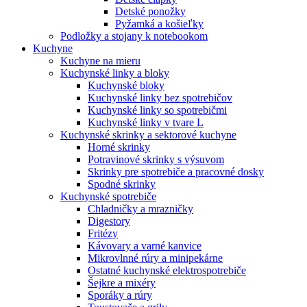
Detské ponožky
Pyžamká a košieľky
Podložky a stojany k notebookom
Kuchyne
Kuchyne na mieru
Kuchynské linky a bloky
Kuchynské bloky
Kuchynské linky bez spotrebičov
Kuchynské linky so spotrebičmi
Kuchynské linky v tvare L
Kuchynské skrinky a sektorové kuchyne
Horné skrinky
Potravinové skrinky s výsuvom
Skrinky pre spotrebiče a pracovné dosky
Spodné skrinky
Kuchynské spotrebiče
Chladničky a mrazničky
Digestory
Fritézy
Kávovary a varné kanvice
Mikrovlnné rúry a minipekárne
Ostatné kuchynské elektrospotrebiče
Šejkre a mixéry
Sporáky a rúry