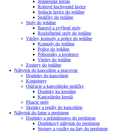
Jedálenské kreslá
Rohové kuchynské lavice
Sedacie lavice do jedálne
Stoličky do jedálne
Stoly do jedálne
Barové a zvýšené stoly
Rozložitelné stoly do jedálne
Vitríny, komody a police do jedálne
Komody do jedálne
Police do jedálne
Príborníky a kredence
Vitríny do jedálne
Zostavy do jedálne
Nábytok do kancelárie a pracovne
Doplnky do kancelárie
Kontajnery
Otáčacie a kancelárske stoličky
Doplnky ku kreslám
Kancelárske kreslá
Písacie stoly
Skrinky a regály do kancelárie
Nábytok do šatne a predsiene
Doplnky a príslušenstvo do predsiene
Doplnkový nábytok do predsiene
Stojany a vozíky na šaty do predsiene