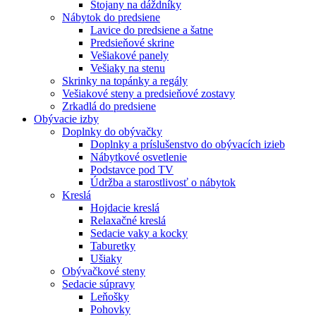
Stojany na dáždníky
Nábytok do predsiene
Lavice do predsiene a šatne
Predsieňové skrine
Vešiakové panely
Vešiaky na stenu
Skrinky na topánky a regály
Vešiakové steny a predsieňové zostavy
Zrkadlá do predsiene
Obývacie izby
Doplnky do obývačky
Doplnky a príslušenstvo do obývacích izieb
Nábytkové osvetlenie
Podstavce pod TV
Údržba a starostlivosť o nábytok
Kreslá
Hojdacie kreslá
Relaxačné kreslá
Sedacie vaky a kocky
Taburetky
Ušiaky
Obývačkové steny
Sedacie súpravy
Leňošky
Pohovky