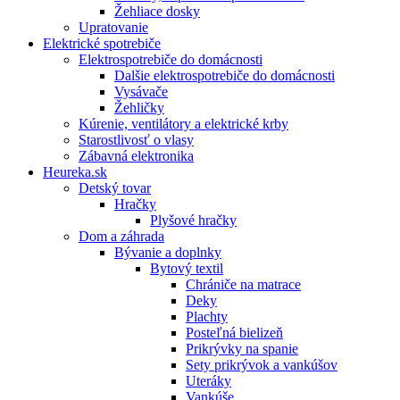
Žehliace dosky
Upratovanie
Elektrické spotrebiče
Elektrospotrebiče do domácnosti
Dalšie elektrospotrebiče do domácnosti
Vysávače
Žehličky
Kúrenie, ventilátory a elektrické krby
Starostlivosť o vlasy
Zábavná elektronika
Heureka.sk
Detský tovar
Hračky
Plyšové hračky
Dom a záhrada
Bývanie a doplnky
Bytový textil
Chrániče na matrace
Deky
Plachty
Posteľná bielizeň
Prikrývky na spanie
Sety prikrývok a vankúšov
Uteráky
Vankúše