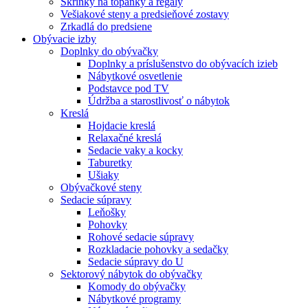
Skrinky na topánky a regály
Vešiakové steny a predsieňové zostavy
Zrkadlá do predsiene
Obývacie izby
Doplnky do obývačky
Doplnky a príslušenstvo do obývacích izieb
Nábytkové osvetlenie
Podstavce pod TV
Údržba a starostlivosť o nábytok
Kreslá
Hojdacie kreslá
Relaxačné kreslá
Sedacie vaky a kocky
Taburetky
Ušiaky
Obývačkové steny
Sedacie súpravy
Leňošky
Pohovky
Rohové sedacie súpravy
Rozkladacie pohovky a sedačky
Sedacie súpravy do U
Sektorový nábytok do obývačky
Komody do obývačky
Nábytkové programy