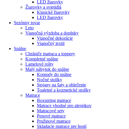
LED žiarovky
Žiarovky a svietidlá
Klasické žiarovky
LED žiarovky
Sezónny tovar
Leto
Vianočná výzdoba a doplnky
Vianočné dekorácie
Vianočný textil
Spálne
Chrániče matraca a toppery
Kompletné spálne
Lamelové rošty
Malý nábytok do spálne
Komody do spálne
Nočné stolíky
Stojany na šaty a oblečenie
Toaletné a kozmetické stolíky
Matrace
Boxspring matrace
Matrace vhodné pro alergikov
Matracové sety
Penové matrace
Pružinové matrace
Skladacie matrace pre hostí