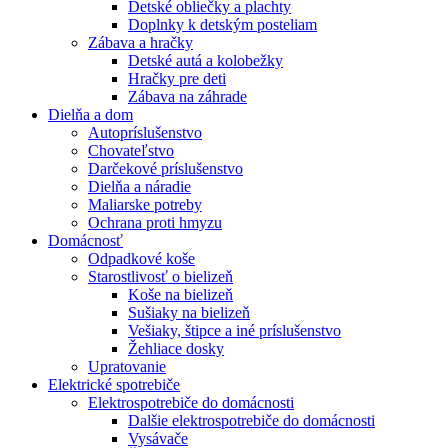
Detské obliečky a plachty
Doplnky k detským posteliam
Zábava a hračky
Detské autá a kolobežky
Hračky pre deti
Zábava na záhrade
Dielňa a dom
Autopríslušenstvo
Chovateľstvo
Darčekové príslušenstvo
Dielňa a náradie
Maliarske potreby
Ochrana proti hmyzu
Domácnosť
Odpadkové koše
Starostlivosť o bielizeň
Koše na bielizeň
Sušiaky na bielizeň
Vešiaky, štipce a iné príslušenstvo
Žehliace dosky
Upratovanie
Elektrické spotrebiče
Elektrospotrebiče do domácnosti
Dalšie elektrospotrebiče do domácnosti
Vysávače