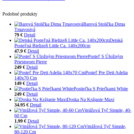
Podobné produkty
Barová Stolička Dima
Tmavosivá
79 €
Detail
Detská
Posteľná Bielizeň Little Ca. 140x200cm
47.9 €
Detail
Posteľ S Úložným
Priestorom Pierre
249 €
Detail
Posteľ Pre Deti Adelia
140x70 Cm
149 €
Detail
Postieľka S Priečkami White
249 €
Detail
Doska Na Krájanie Maxi
34.95 €
Detail
Vitrážová Tyč Simple, 40-
60 Cm
1.99 €
Detail
Vitrážová Tyč Simple,
80-120 Cm