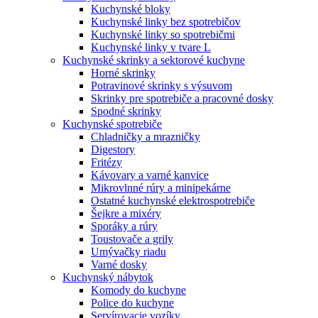
Kuchynské bloky
Kuchynské linky bez spotrebičov
Kuchynské linky so spotrebičmi
Kuchynské linky v tvare L
Kuchynské skrinky a sektorové kuchyne
Horné skrinky
Potravinové skrinky s výsuvom
Skrinky pre spotrebiče a pracovné dosky
Spodné skrinky
Kuchynské spotrebiče
Chladničky a mrazničky
Digestory
Fritézy
Kávovary a varné kanvice
Mikrovlnné rúry a minipekárne
Ostatné kuchynské elektrospotrebiče
Šejkre a mixéry
Sporáky a rúry
Toustovače a grily
Umývačky riadu
Varné dosky
Kuchynský nábytok
Komody do kuchyne
Police do kuchyne
Servírovacie vozíky