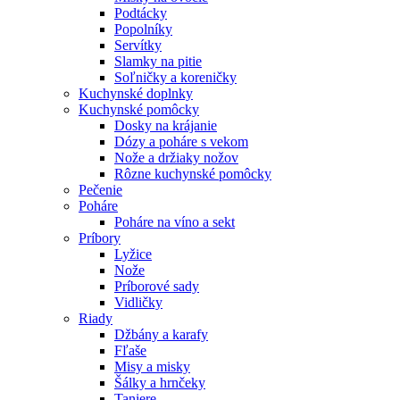
Podtácky
Popolníky
Servítky
Slamky na pitie
Soľničky a koreničky
Kuchynské doplnky
Kuchynské pomôcky
Dosky na krájanie
Dózy a poháre s vekom
Nože a držiaky nožov
Rôzne kuchynské pomôcky
Pečenie
Poháre
Poháre na víno a sekt
Príbory
Lyžice
Nože
Príborové sady
Vidličky
Riady
Džbány a karafy
Fľaše
Misy a misky
Šálky a hrnčeky
Taniere