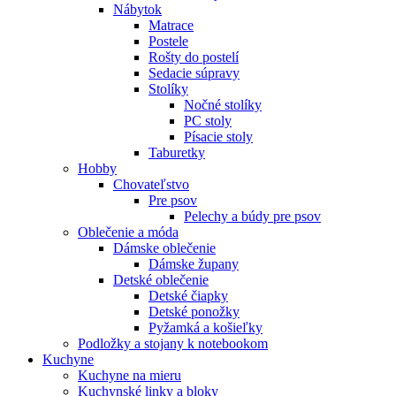
Nábytok
Matrace
Postele
Rošty do postelí
Sedacie súpravy
Stolíky
Nočné stolíky
PC stoly
Písacie stoly
Taburetky
Hobby
Chovateľstvo
Pre psov
Pelechy a búdy pre psov
Oblečenie a móda
Dámske oblečenie
Dámske župany
Detské oblečenie
Detské čiapky
Detské ponožky
Pyžamká a košieľky
Podložky a stojany k notebookom
Kuchyne
Kuchyne na mieru
Kuchynské linky a bloky