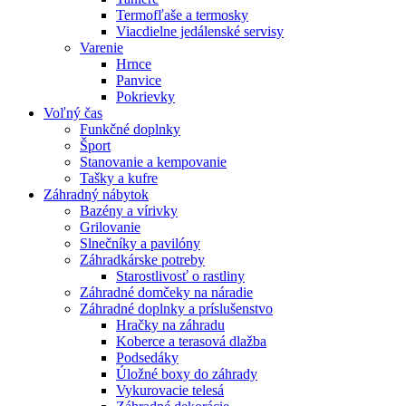
Termofľaše a termosky
Viacdielne jedálenské servisy
Varenie
Hrnce
Panvice
Pokrievky
Voľný čas
Funkčné doplnky
Šport
Stanovanie a kempovanie
Tašky a kufre
Záhradný nábytok
Bazény a vírivky
Grilovanie
Slnečníky a pavilóny
Záhradkárske potreby
Starostlivosť o rastliny
Záhradné domčeky na náradie
Záhradné doplnky a príslušenstvo
Hračky na záhradu
Koberce a terasová dlažba
Podsedáky
Úložné boxy do záhrady
Vykurovacie telesá