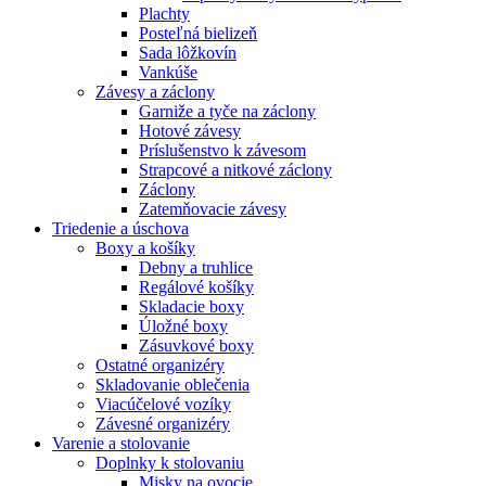
Plachty
Posteľná bielizeň
Sada lôžkovín
Vankúše
Závesy a záclony
Garniže a tyče na záclony
Hotové závesy
Príslušenstvo k závesom
Strapcové a nitkové záclony
Záclony
Zatemňovacie závesy
Triedenie a úschova
Boxy a košíky
Debny a truhlice
Regálové košíky
Skladacie boxy
Úložné boxy
Zásuvkové boxy
Ostatné organizéry
Skladovanie oblečenia
Viacúčelové vozíky
Závesné organizéry
Varenie a stolovanie
Doplnky k stolovaniu
Misky na ovocie