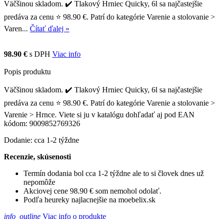
Väčšinou skladom. ✔️ Tlakový Hrniec Quicky, 6l sa najčastejšie
predáva za cenu ⭐ 98.90 €. Patrí do kategórie Varenie a stolovanie >
Varen...
Čítať ďalej »
98.90 €
s DPH
Viac info
Popis produktu
Väčšinou skladom. ✔️ Tlakový Hrniec Quicky, 6l sa najčastejšie
predáva za cenu ⭐ 98.90 €. Patrí do kategórie Varenie a stolovanie >
Varenie > Hrnce. Viete si ju v katalógu dohľadať aj pod EAN
kódom: 9009852769326
Dodanie: cca 1-2 týždne
Recenzie, skúsenosti
Termín dodania bol cca 1-2 týždne ale to si človek dnes už
nepomôže
Akciovej cene 98.90 € som nemohol odolať.
Podľa heureky najlacnejšie na moebelix.sk
info_outline
Viac info o produkte