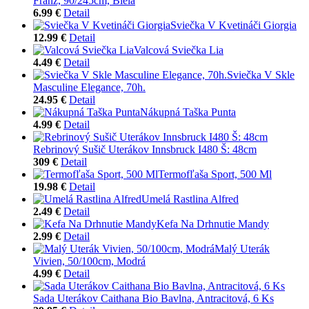
Franz, 90/245cm, Biela
6.99 €
Detail
Sviečka V Kvetináči Giorgia
12.99 €
Detail
Valcová Sviečka Lia
4.49 €
Detail
Sviečka V Skle
Masculine Elegance, 70h.
24.95 €
Detail
Nákupná Taška Punta
4.99 €
Detail
Rebrinový Sušič Uterákov Innsbruck I480 Š: 48cm
309 €
Detail
Termofľaša Sport, 500 Ml
19.98 €
Detail
Umelá Rastlina Alfred
2.49 €
Detail
Kefa Na Drhnutie Mandy
2.99 €
Detail
Malý Uterák
Vivien, 50/100cm, Modrá
4.99 €
Detail
Sada Uterákov Caithana Bio Bavlna, Antracitová, 6 Ks