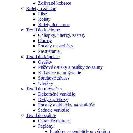
Zošívané koberce
Rolety a žáluzie
Plisé
Rolety
Rolety deň a noc
Textil do kuchyne
Chňapky, utierky, zástery
Obrusy
Poťahy na stoličky
Prestieranie
Textil do kúpeľne
Osušky
Plážové osušky a osušky do sauny
Rukavice na umývanie
Sprchové závesy
Uteráky
Textil do obývačky
Dekoračné vankúše
Deky a prehozy
Poťahy a obliečky na vankúše
Sedacie vankúše
Textil do spálne
Chrániče matraca
Paplóny
Paplóny so syntetickou výplňou