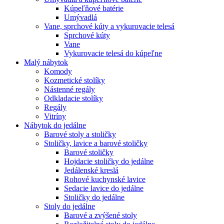
Kúpeľňové batérie
Umývadlá
Vane, sprchové kúty a vykurovacie telesá
Sprchové kúty
Vane
Vykurovacie telesá do kúpeľne
Malý nábytok
Komody
Kozmetické stolíky
Nástenné regály
Odkladacie stolíky
Regály
Vitríny
Nábytok do jedálne
Barové stoly a stoličky
Stoličky, lavice a barové stoličky
Barové stoličky
Hojdacie stoličky do jedálne
Jedálenské kreslá
Rohové kuchynské lavice
Sedacie lavice do jedálne
Stoličky do jedálne
Stoly do jedálne
Barové a zvýšené stoly