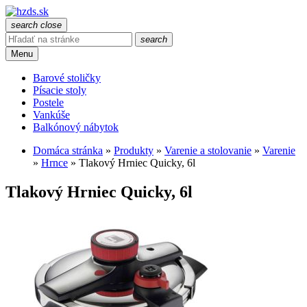
search
close
search
Menu
Barové stoličky
Písacie stoly
Postele
Vankúše
Balkónový nábytok
Domáca stránka
»
Produkty
»
Varenie a stolovanie
»
Varenie
»
Hrnce
»
Tlakový Hrniec Quicky, 6l
Tlakový Hrniec Quicky, 6l