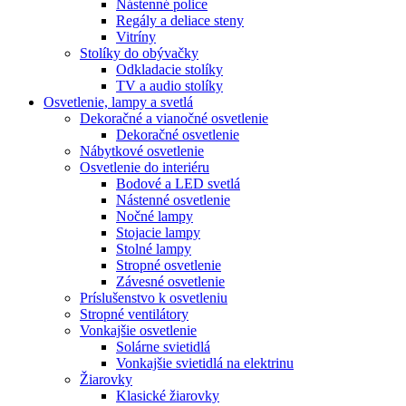
Nástenné police
Regály a deliace steny
Vitríny
Stolíky do obývačky
Odkladacie stolíky
TV a audio stolíky
Osvetlenie, lampy a svetlá
Dekoračné a vianočné osvetlenie
Dekoračné osvetlenie
Nábytkové osvetlenie
Osvetlenie do interiéru
Bodové a LED svetlá
Nástenné osvetlenie
Nočné lampy
Stojacie lampy
Stolné lampy
Stropné osvetlenie
Závesné osvetlenie
Príslušenstvo k osvetleniu
Stropné ventilátory
Vonkajšie osvetlenie
Solárne svietidlá
Vonkajšie svietidlá na elektrinu
Žiarovky
Klasické žiarovky