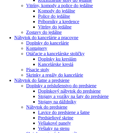
Rozložitelné stoly do jedálne
Vitríny, komody a police do jedálne
Komody do jedálne
Police do jedálne
Príborníky a kredence
Vitríny do jedálne
Zostavy do jedálne
Nábytok do kancelárie a pracovne
Doplnky do kancelárie
Kontajnery
Otáčacie a kancelárske stoličky
Doplnky ku kreslám
Kancelárske kreslá
Písacie stoly
Skrinky a regály do kancelárie
Nábytok do šatne a predsiene
Doplnky a príslušenstvo do predsiene
Doplnkový nábytok do predsiene
Stojany a vozíky na šaty do predsiene
Stojany na dáždníky
Nábytok do predsiene
Lavice do predsiene a šatne
Predsieňové skrine
Vešiakové panely
Vešiaky na stenu