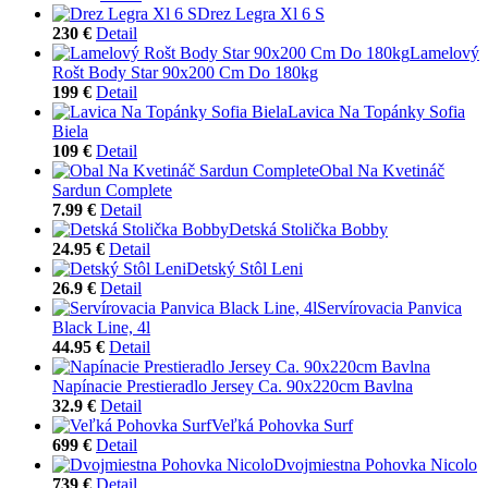
Drez Legra Xl 6 S
230 €
Detail
Lamelový
Rošt Body Star 90x200 Cm Do 180kg
199 €
Detail
Lavica Na Topánky Sofia
Biela
109 €
Detail
Obal Na Kvetináč
Sardun Complete
7.99 €
Detail
Detská Stolička Bobby
24.95 €
Detail
Detský Stôl Leni
26.9 €
Detail
Servírovacia Panvica
Black Line, 4l
44.95 €
Detail
Napínacie Prestieradlo Jersey Ca. 90x220cm Bavlna
32.9 €
Detail
Veľká Pohovka Surf
699 €
Detail
Dvojmiestna Pohovka Nicolo
739 €
Detail