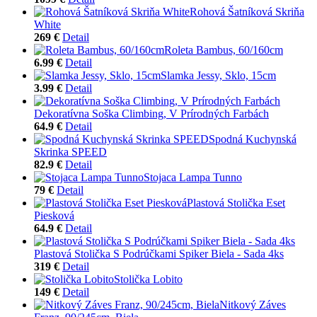
Rohová Šatníková Skriňa
White
269 €
Detail
Roleta Bambus, 60/160cm
6.99 €
Detail
Slamka Jessy, Sklo, 15cm
3.99 €
Detail
Dekoratívna Soška Climbing, V Prírodných Farbách
64.9 €
Detail
Spodná Kuchynská
Skrinka SPEED
82.9 €
Detail
Stojaca Lampa Tunno
79 €
Detail
Plastová Stolička Eset
Piesková
64.9 €
Detail
Plastová Stolička S Podrúčkami Spiker Biela - Sada 4ks
319 €
Detail
Stolička Lobito
149 €
Detail
Nitkový Záves