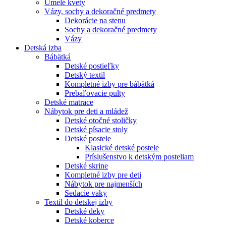
Umelé kvety
Vázy, sochy a dekoračné predmety
Dekorácie na stenu
Sochy a dekoračné predmety
Vázy
Detská izba
Bábätká
Detské postieľky
Detský textil
Kompletné izby pre bábätká
Prebaľovacie pulty
Detské matrace
Nábytok pre deti a mládež
Detské otočné stoličky
Detské písacie stoly
Detské postele
Klasické detské postele
Príslušenstvo k detským posteliam
Detské skrine
Kompletné izby pre deti
Nábytok pre najmenších
Sedacie vaky
Textil do detskej izby
Detské deky
Detské koberce