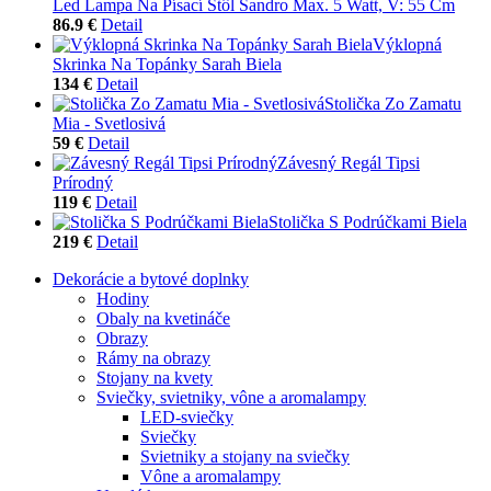
Led Lampa Na Písací Stôl Sandro Max. 5 Watt, V: 55 Cm
86.9 €
Detail
Výklopná
Skrinka Na Topánky Sarah Biela
134 €
Detail
Stolička Zo Zamatu
Mia - Svetlosivá
59 €
Detail
Závesný Regál Tipsi
Prírodný
119 €
Detail
Stolička S Podrúčkami Biela
219 €
Detail
Dekorácie a bytové doplnky
Hodiny
Obaly na kvetináče
Obrazy
Rámy na obrazy
Stojany na kvety
Sviečky, svietniky, vône a aromalampy
LED-sviečky
Sviečky
Svietniky a stojany na sviečky
Vône a aromalampy