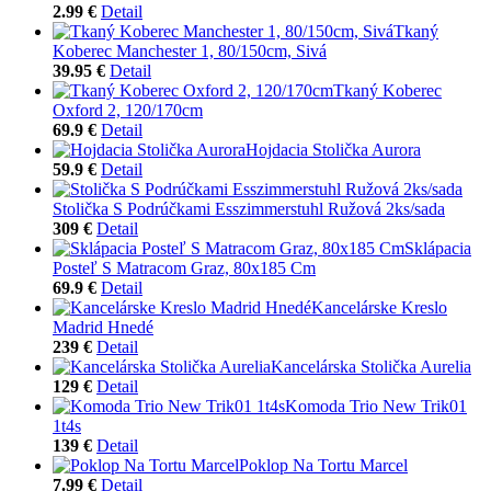
2.99 €
Detail
Tkaný
Koberec Manchester 1, 80/150cm, Sivá
39.95 €
Detail
Tkaný Koberec
Oxford 2, 120/170cm
69.9 €
Detail
Hojdacia Stolička Aurora
59.9 €
Detail
Stolička S Podrúčkami Esszimmerstuhl Ružová 2ks/sada
309 €
Detail
Sklápacia
Posteľ S Matracom Graz, 80x185 Cm
69.9 €
Detail
Kancelárske Kreslo
Madrid Hnedé
239 €
Detail
Kancelárska Stolička Aurelia
129 €
Detail
Komoda Trio New Trik01
1t4s
139 €
Detail
Poklop Na Tortu Marcel
7.99 €
Detail