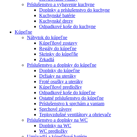
Príslušenstvo a vybavenie kuchyne
Doplnky a príslušenstvo do kuchyne
Kuchynské batérie
Kuchynské drezy
Odpadkové koše do kuchyne
Kúpeľne
Nábytok do kúpeľne
Kúpeľňové zostavy
Regály do kúpeľne
Skrinky do kúpeľňe
Zrkadlá
Príslušenstvo a doplnky do kúpeľne
Doplnky do kúpeľne
Držiaky na uteráky
Froté osušky a uteráky
Kúpeľňové predložky
Odpadkové koše do kúpeľne
Ostatné príslušenstvo do kúpeľne
Príslušenstvo k sprchám a vaniam
Sprchové závesy
Teplovzdušné ventilátory a ohrievače
Príslušenstvo a doplnky na WC
Doplnky na WC
WC predložky
Umývadlá a kúpeľňové batérie