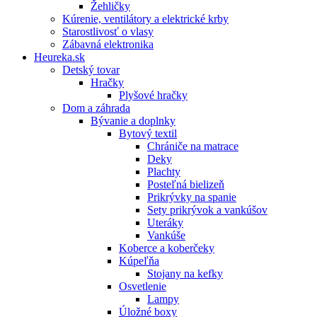
Žehličky
Kúrenie, ventilátory a elektrické krby
Starostlivosť o vlasy
Zábavná elektronika
Heureka.sk
Detský tovar
Hračky
Plyšové hračky
Dom a záhrada
Bývanie a doplnky
Bytový textil
Chrániče na matrace
Deky
Plachty
Posteľná bielizeň
Prikrývky na spanie
Sety prikrývok a vankúšov
Uteráky
Vankúše
Koberce a koberčeky
Kúpeľňa
Stojany na kefky
Osvetlenie
Lampy
Úložné boxy