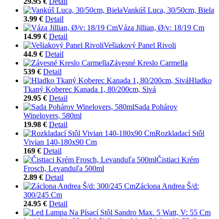
29.95 €
Detail
Vankúš Luca, 30/50cm, Biela
3.99 €
Detail
Váza Jillian, Ø/v: 18/19 Cm
14.99 €
Detail
Vešiakový Panel Rivoli
44.9 €
Detail
Závesné Kreslo Carmella
539 €
Detail
Hladko
Tkaný Koberec Kanada 1, 80/200cm, Sivá
29.95 €
Detail
Sada Pohárov
Winelovers, 580ml
19.98 €
Detail
Rozkladací Stôl
Vivian 140-180x90 Cm
169 €
Detail
Čistiaci Krém
Frosch, Levanduľa 500ml
2.89 €
Detail
Záclona Andrea Š/d:
300/245 Cm
24.95 €
Detail