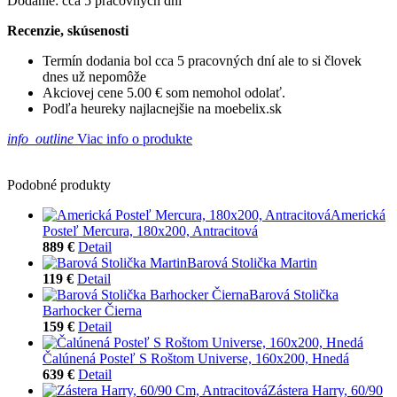
Dodanie: cca 5 pracovných dní
Recenzie, skúsenosti
Termín dodania bol cca 5 pracovných dní ale to si človek
dnes už nepomôže
Akciovej cene 5.00 € som nemohol odolať.
Podľa heureky najlacnejšie na moebelix.sk
info_outline
Viac info o produkte
Podobné produkty
Americká
Posteľ Mercura, 180x200, Antracitová
889 €
Detail
Barová Stolička Martin
119 €
Detail
Barová Stolička
Barhocker Čierna
159 €
Detail
Čalúnená Posteľ S Roštom Universe, 160x200, Hnedá
639 €
Detail
Zástera Harry, 60/90