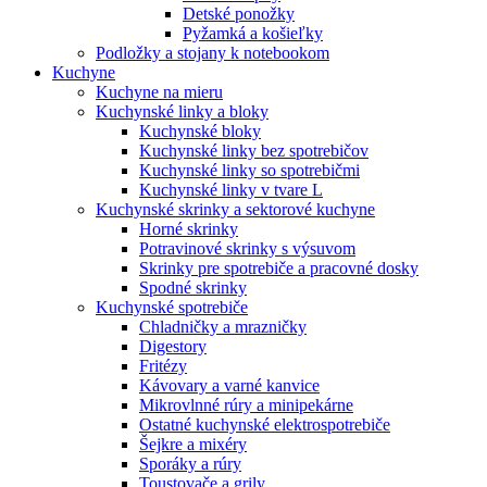
Detské ponožky
Pyžamká a košieľky
Podložky a stojany k notebookom
Kuchyne
Kuchyne na mieru
Kuchynské linky a bloky
Kuchynské bloky
Kuchynské linky bez spotrebičov
Kuchynské linky so spotrebičmi
Kuchynské linky v tvare L
Kuchynské skrinky a sektorové kuchyne
Horné skrinky
Potravinové skrinky s výsuvom
Skrinky pre spotrebiče a pracovné dosky
Spodné skrinky
Kuchynské spotrebiče
Chladničky a mrazničky
Digestory
Fritézy
Kávovary a varné kanvice
Mikrovlnné rúry a minipekárne
Ostatné kuchynské elektrospotrebiče
Šejkre a mixéry
Sporáky a rúry
Toustovače a grily