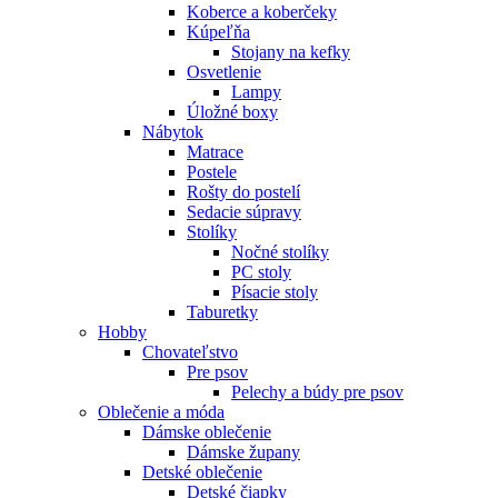
Koberce a koberčeky
Kúpeľňa
Stojany na kefky
Osvetlenie
Lampy
Úložné boxy
Nábytok
Matrace
Postele
Rošty do postelí
Sedacie súpravy
Stolíky
Nočné stolíky
PC stoly
Písacie stoly
Taburetky
Hobby
Chovateľstvo
Pre psov
Pelechy a búdy pre psov
Oblečenie a móda
Dámske oblečenie
Dámske župany
Detské oblečenie
Detské čiapky