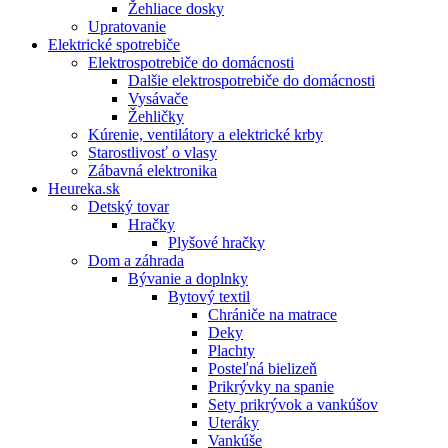
Žehliace dosky
Upratovanie
Elektrické spotrebiče
Elektrospotrebiče do domácnosti
Dalšie elektrospotrebiče do domácnosti
Vysávače
Žehličky
Kúrenie, ventilátory a elektrické krby
Starostlivosť o vlasy
Zábavná elektronika
Heureka.sk
Detský tovar
Hračky
Plyšové hračky
Dom a záhrada
Bývanie a doplnky
Bytový textil
Chrániče na matrace
Deky
Plachty
Posteľná bielizeň
Prikrývky na spanie
Sety prikrývok a vankúšov
Uteráky
Vankúše