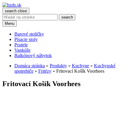
search
close
search
Menu
Barové stoličky
Písacie stoly
Postele
Vankúše
Balkónový nábytok
Domáca stránka
»
Produkty
»
Kuchyne
»
Kuchynské
spotrebiče
»
Fritézy
»
Fritovací Košík Voorhees
Fritovací Košík Voorhees