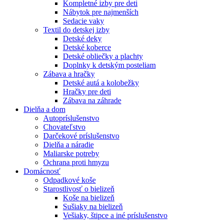
Kompletné izby pre deti
Nábytok pre najmenších
Sedacie vaky
Textil do detskej izby
Detské deky
Detské koberce
Detské obliečky a plachty
Doplnky k detským posteliam
Zábava a hračky
Detské autá a kolobežky
Hračky pre deti
Zábava na záhrade
Dielňa a dom
Autopríslušenstvo
Chovateľstvo
Darčekové príslušenstvo
Dielňa a náradie
Maliarske potreby
Ochrana proti hmyzu
Domácnosť
Odpadkové koše
Starostlivosť o bielizeň
Koše na bielizeň
Sušiaky na bielizeň
Vešiaky, štipce a iné príslušenstvo