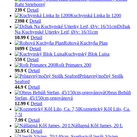
Rahi Strieborný
239 €
Detail
Kuchynská Linka Ip 1200
2398 €
Detail
Držiak
Na Kuchynské Utierky Leif, Ø/v: 16/31cm
10.99 €
Detail
Rohová Kuchyňa Plan
1699 €
Detail
Kuchynský Blok Luisa
559 €
Detail
Rošt Primatex 200
99.9 €
Detail
Prístavný/nočný Stolík
Seaford
44.9 €
Detail
Obrus Behúň
Stefan, 45/150cm,orgovánová
12.99 €
Detail
Kozmetický Kôš Lilo, Ca.
7,5l
7.99 €
Detail
Nášlapná Kôš James, 20 L
32.95 €
Detail
Uterák Vivien,