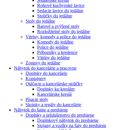
Jedálenské kreslá
Rohové kuchynské lavice
Sedacie lavice do jedálne
Stoličky do jedálne
Stoly do jedálne
Barové a zvýšené stoly
Rozložitelné stoly do jedálne
Vitríny, komody a police do jedálne
Komody do jedálne
Police do jedálne
Príborníky a kredence
Vitríny do jedálne
Zostavy do jedálne
Nábytok do kancelárie a pracovne
Doplnky do kancelárie
Kontajnery
Otáčacie a kancelárske stoličky
Doplnky ku kreslám
Kancelárske kreslá
Písacie stoly
Skrinky a regály do kancelárie
Nábytok do šatne a predsiene
Doplnky a príslušenstvo do predsiene
Doplnkový nábytok do predsiene
Stojany a vozíky na šaty do predsiene