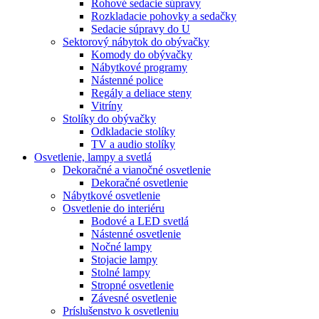
Rohové sedacie súpravy
Rozkladacie pohovky a sedačky
Sedacie súpravy do U
Sektorový nábytok do obývačky
Komody do obývačky
Nábytkové programy
Nástenné police
Regály a deliace steny
Vitríny
Stolíky do obývačky
Odkladacie stolíky
TV a audio stolíky
Osvetlenie, lampy a svetlá
Dekoračné a vianočné osvetlenie
Dekoračné osvetlenie
Nábytkové osvetlenie
Osvetlenie do interiéru
Bodové a LED svetlá
Nástenné osvetlenie
Nočné lampy
Stojacie lampy
Stolné lampy
Stropné osvetlenie
Závesné osvetlenie
Príslušenstvo k osvetleniu