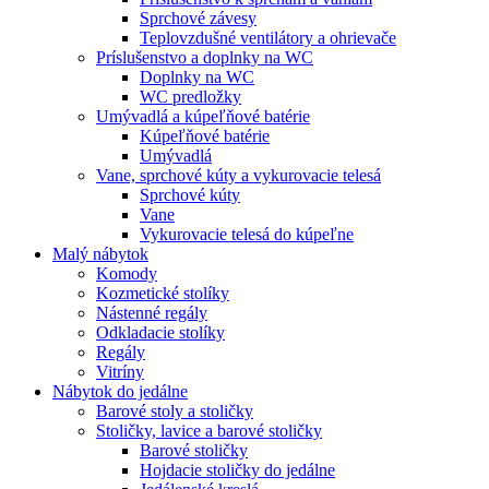
Sprchové závesy
Teplovzdušné ventilátory a ohrievače
Príslušenstvo a doplnky na WC
Doplnky na WC
WC predložky
Umývadlá a kúpeľňové batérie
Kúpeľňové batérie
Umývadlá
Vane, sprchové kúty a vykurovacie telesá
Sprchové kúty
Vane
Vykurovacie telesá do kúpeľne
Malý nábytok
Komody
Kozmetické stolíky
Nástenné regály
Odkladacie stolíky
Regály
Vitríny
Nábytok do jedálne
Barové stoly a stoličky
Stoličky, lavice a barové stoličky
Barové stoličky
Hojdacie stoličky do jedálne