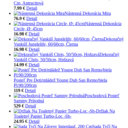
Cm, Antracitová
7.99 €
Detail
Nástenná Dekorácia Mira
76.9 €
Detail
Nástenná Dekorácia
Circle, Ø: 45cm
16.98 €
Detail
Dekoračný
Vankúš Junglelife, 60/60cm, Čierna
16.98 €
Detail
Dekoračný
Vankúš Chris, 50/50cm, Hrdzavá
14.99 €
Detail
Posteľ Pre Deti/mládež Young Dub San Remo/biela
Pl:90/200cm
119 €
Detail
Poschodová Posteľ
Sammy Prírodná
529 €
Detail
Držiak Na
Toaletný Papier Turbo-Loc -Sb-
24.95 €
Detail
Sada Tyčí Na