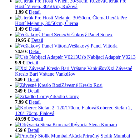
Uterák Pre
Hostí Vivien, 30/50cm, Ružová
1.99 €
Detail
Uterák Pre
Hostí Melanie, 30/50cm, Čierna
1.49 €
Detail
Vešiakový Panel Senex
19.95 €
Detail
Vešiakový Panel Vittoria
74.9 €
Detail
Usb Nabíjací Adaptér V0213
9.9 €
Detail
Xxl Závesné
Kreslo Bari Vrátane Vankúšov
549 €
Detail
Závesné Kreslo Rosi
249 €
Detail
Zrkadlo Corny
7.99 €
Detail
Koberec Stefan 2,
120/170cm, Fialová
49.99 €
Detail
Obývacia Stena Kumara
459 €
Detail
Príručný Stolík Mumbai