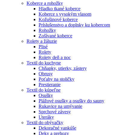
Koberce a rohožky
Hladko tkané koberce
Koberce s vysokým vlasom
Kožušinové koberce
Príslušenstvo a doplnky ku kobercom
Rohožky
Zošívané koberce
Rolety a žáluzie
Plisé
Rolety
Rolety deň a noc
Textil do kuchyne
Chňapky, utierky, zástery
Obrusy
Poťahy na stoličky
Prestieranie
Textil do kúpeľne
Osušky
Plážové osušky a osušky do sauny
Rukavice na umývanie
Sprchové závesy
Uteráky
Textil do obývačky
Dekoračné vankúše
Deky a prehozy