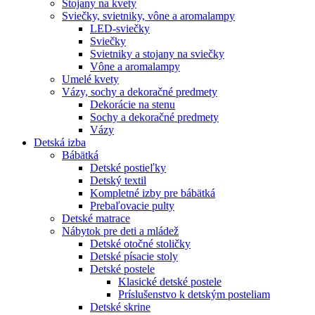
Stojany na kvety
Sviečky, svietniky, vône a aromalampy
LED-sviečky
Sviečky
Svietniky a stojany na sviečky
Vône a aromalampy
Umelé kvety
Vázy, sochy a dekoračné predmety
Dekorácie na stenu
Sochy a dekoračné predmety
Vázy
Detská izba
Bábätká
Detské postieľky
Detský textil
Kompletné izby pre bábätká
Prebaľovacie pulty
Detské matrace
Nábytok pre deti a mládež
Detské otočné stoličky
Detské písacie stoly
Detské postele
Klasické detské postele
Príslušenstvo k detským posteliam
Detské skrine