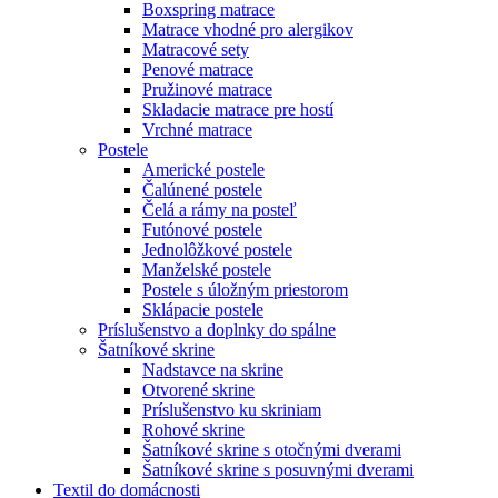
Boxspring matrace
Matrace vhodné pro alergikov
Matracové sety
Penové matrace
Pružinové matrace
Skladacie matrace pre hostí
Vrchné matrace
Postele
Americké postele
Čalúnené postele
Čelá a rámy na posteľ
Futónové postele
Jednolôžkové postele
Manželské postele
Postele s úložným priestorom
Sklápacie postele
Príslušenstvo a doplnky do spálne
Šatníkové skrine
Nadstavce na skrine
Otvorené skrine
Príslušenstvo ku skriniam
Rohové skrine
Šatníkové skrine s otočnými dverami
Šatníkové skrine s posuvnými dverami
Textil do domácnosti