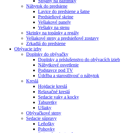
Stojany na dáždníky
Nábytok do predsiene
Lavice do predsiene a šatne
Predsieňové skrine
Vešiakové panely
Vešiaky na stenu
Skrinky na topánky a regály
Vešiakové steny a predsieňové zostavy
Zrkadlá do predsiene
Obývacie izby
Doplnky do obývačky
Doplnky a príslušenstvo do obývacích izieb
Nábytkové osvetlenie
Podstavce pod TV
Údržba a starostlivosť o nábytok
Kreslá
Hojdacie kreslá
Relaxačné kreslá
Sedacie vaky a kocky
Taburetky
Ušiaky
Obývačkové steny
Sedacie súpravy
Leňošky
Pohovky