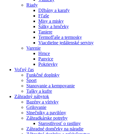
Riady
Džbány a karafy
Fľaše
Misy a misky
Šálky a hrnčeky
Taniere
Termofľaše a termosky
Viacdielne jedálenské servisy
Varenie
Hrnce
Panvice
Pokrievky
Voľný čas
Funkčné doplnky
Šport
Stanovanie a kempovanie
Tašky a kufre
Záhradný nábytok
Bazény a vírivky
Grilovanie
Slnečníky a pavilóny
Záhradkárske potreby
Starostlivosť o rastliny
Záhradné domčeky na náradie