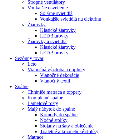
Stropné ventilátory
Vonkajšie osvetlenie
Solárne svietidlá
Vonkajšie svietidlá na elektrinu
Žiarovky
Klasické žiarovky
LED žiarovky
Žiarovky a svietidlá
Klasické žiarovky
LED žiarovky
Sezónny tovar
Leto
Vianočná výzdoba a doplnky
Vianočné dekorácie
Vianočný textil
Spálne
Chrániče matraca a toppery
Kompletné spálne
Lamelové rošty
Malý nábytok do spálne
Komody do spálne
Nočné stolíky
Stojany na šaty a oblečenie
Toaletné a kozmetické stolíky
Matrace