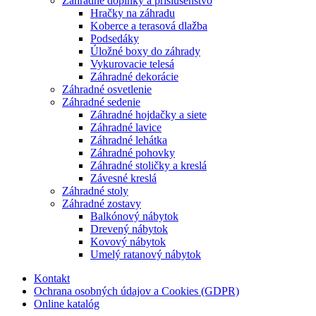
Záhradné doplnky a príslušenstvo
Hračky na záhradu
Koberce a terasová dlažba
Podsedáky
Úložné boxy do záhrady
Vykurovacie telesá
Záhradné dekorácie
Záhradné osvetlenie
Záhradné sedenie
Záhradné hojdačky a siete
Záhradné lavice
Záhradné lehátka
Záhradné pohovky
Záhradné stoličky a kreslá
Závesné kreslá
Záhradné stoly
Záhradné zostavy
Balkónový nábytok
Drevený nábytok
Kovový nábytok
Umelý ratanový nábytok
Kontakt
Ochrana osobných údajov a Cookies (GDPR)
Online katalóg