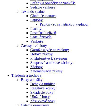
Poťahy a obliečky na vankúše
Sedacie vankúše
Textil do spálne
Chrániče matraca
Paplóny
Paplóny so syntetickou výplňou
Plachty
Posteľná bielizeň
Sada lôžkovín
Vankúše
Závesy a záclony
Garniže a tyče na záclony
Hotové závesy
Príslušenstvo k závesom
Strapcové a nitkové záclony
Záclony
Zatemňovacie závesy
Triedenie a úschova
Boxy a košíky
Debny a truhlice
Regálové košíky
Skladacie boxy
Úložné boxy
Zásuvkové boxy
Ostatné organizéry