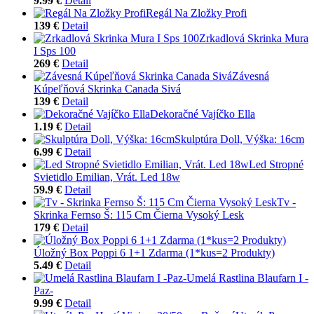
9.99 €
Detail
Regál Na Zložky Profi
139 €
Detail
Zrkadlová Skrinka Mura
I Sps 100
269 €
Detail
Závesná
Kúpeľňová Skrinka Canada Sivá
139 €
Detail
Dekoračné Vajíčko Ella
1.19 €
Detail
Skulptúra Doll, Výška: 16cm
6.99 €
Detail
Led Stropné
Svietidlo Emilian, Vrát. Led 18w
59.9 €
Detail
Tv -
Skrinka Fernso Š: 115 Cm Čierna Vysoký Lesk
179 €
Detail
Úložný Box Poppi 6 1+1 Zdarma (1*kus=2 Produkty)
5.49 €
Detail
Umelá Rastlina Blaufarn I -
Paz-
9.99 €
Detail