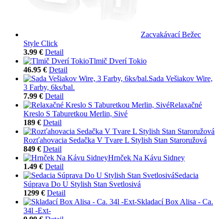
Zacvakávací Bežec
Style Click
3.99 €
Detail
Tlmič Dverí Tokio
46.95 €
Detail
Sada Vešiakov Wire,
3 Farby, 6ks/bal.
7.99 €
Detail
Relaxačné
Kreslo S Taburetkou Merlin, Sivé
189 €
Detail
Rozťahovacia Sedačka V Tvare L Stylish Stan Staroružová
849 €
Detail
Hrnček Na Kávu Sidney
1.49 €
Detail
Sedacia
Súprava Do U Stylish Stan Svetlosivá
1299 €
Detail
Skladací Box Alisa - Ca.
34l -Ext-