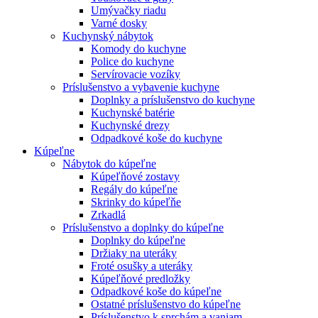
Umývačky riadu
Varné dosky
Kuchynský nábytok
Komody do kuchyne
Police do kuchyne
Servírovacie vozíky
Príslušenstvo a vybavenie kuchyne
Doplnky a príslušenstvo do kuchyne
Kuchynské batérie
Kuchynské drezy
Odpadkové koše do kuchyne
Kúpeľne
Nábytok do kúpeľne
Kúpeľňové zostavy
Regály do kúpeľne
Skrinky do kúpeľňe
Zrkadlá
Príslušenstvo a doplnky do kúpeľne
Doplnky do kúpeľne
Držiaky na uteráky
Froté osušky a uteráky
Kúpeľňové predložky
Odpadkové koše do kúpeľne
Ostatné príslušenstvo do kúpeľne
Príslušenstvo k sprchám a vaniam