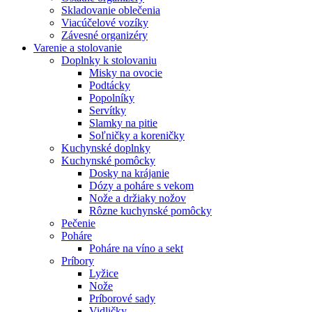
Skladovanie oblečenia
Viacúčelové vozíky
Závesné organizéry
Varenie a stolovanie
Doplnky k stolovaniu
Misky na ovocie
Podtácky
Popolníky
Servítky
Slamky na pitie
Soľničky a koreničky
Kuchynské doplnky
Kuchynské pomôcky
Dosky na krájanie
Dózy a poháre s vekom
Nože a držiaky nožov
Rôzne kuchynské pomôcky
Pečenie
Poháre
Poháre na víno a sekt
Príbory
Lyžice
Nože
Príborové sady
Vidličky