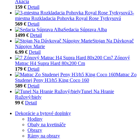
Akácia
159 €
Detail
3-
miestna Rozkladacia Pohovka Royal Rose Tyrkysová
569 €
Detail
Sedacia Súprava Alba
1499 €
Detail
Stojan Na Dávkovač
Nápojov Marie
6.99 €
Detail
7 Zónový
Matrac H4 Supra Hard 80x200 Cm
179 €
Detail
Matrac Zo
Studenej Peny H3/h5 King Coco 160
589 €
Detail
Tunel Na Hranie
Ružový/biely
99 €
Detail
Dekorácie a bytové doplnky
Hodiny
Obaly na kvetináče
Obrazy
Rámy na obrazy