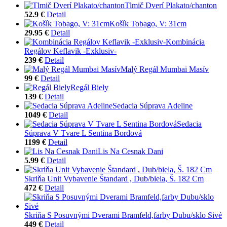
Tlmič Dverí Plakato/chanton
52.9 €
Detail
Košík Tobago, V: 31cm
29.95 €
Detail
Kombinácia
Regálov Keflavik -Exklusiv-
239 €
Detail
Malý Regál Mumbai Masív
99 €
Detail
Regál Biely
139 €
Detail
Sedacia Súprava Adeline
1049 €
Detail
Sedacia
Súprava V Tvare L Sentina Bordová
1199 €
Detail
Lis Na Cesnak Dani
5.99 €
Detail
Skriňa Unit Vybavenie Štandard , Dub/biela, Š. 182 Cm
472 €
Detail
Skriňa S Posuvnými Dverami Bramfeld,farby Dubu/sklo Sivé
449 €
Detail