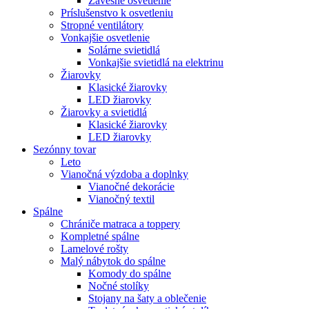
Závesné osvetlenie
Príslušenstvo k osvetleniu
Stropné ventilátory
Vonkajšie osvetlenie
Solárne svietidlá
Vonkajšie svietidlá na elektrinu
Žiarovky
Klasické žiarovky
LED žiarovky
Žiarovky a svietidlá
Klasické žiarovky
LED žiarovky
Sezónny tovar
Leto
Vianočná výzdoba a doplnky
Vianočné dekorácie
Vianočný textil
Spálne
Chrániče matraca a toppery
Kompletné spálne
Lamelové rošty
Malý nábytok do spálne
Komody do spálne
Nočné stolíky
Stojany na šaty a oblečenie