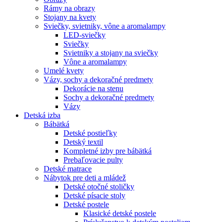
Rámy na obrazy
Stojany na kvety
Sviečky, svietniky, vône a aromalampy
LED-sviečky
Sviečky
Svietniky a stojany na sviečky
Vône a aromalampy
Umelé kvety
Vázy, sochy a dekoračné predmety
Dekorácie na stenu
Sochy a dekoračné predmety
Vázy
Detská izba
Bábätká
Detské postieľky
Detský textil
Kompletné izby pre bábätká
Prebaľovacie pulty
Detské matrace
Nábytok pre deti a mládež
Detské otočné stoličky
Detské písacie stoly
Detské postele
Klasické detské postele