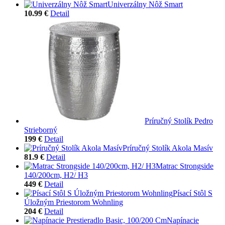
Univerzálny Nôž Smart
10.99 €
Detail
Príručný Stolík Pedro
Strieborný
199 €
Detail
Príručný Stolík Akola Masív
81.9 €
Detail
Matrac Strongside
140/200cm, H2/ H3
449 €
Detail
Písací Stôl S
Úložným Priestorom Wohnling
204 €
Detail
Napínacie