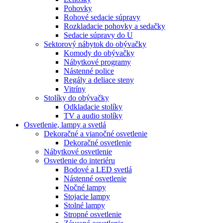
Pohovky
Rohové sedacie súpravy
Rozkladacie pohovky a sedačky
Sedacie súpravy do U
Sektorový nábytok do obývačky
Komody do obývačky
Nábytkové programy
Nástenné police
Regály a deliace steny
Vitríny
Stolíky do obývačky
Odkladacie stolíky
TV a audio stolíky
Osvetlenie, lampy a svetlá
Dekoračné a vianočné osvetlenie
Dekoračné osvetlenie
Nábytkové osvetlenie
Osvetlenie do interiéru
Bodové a LED svetlá
Nástenné osvetlenie
Nočné lampy
Stojacie lampy
Stolné lampy
Stropné osvetlenie