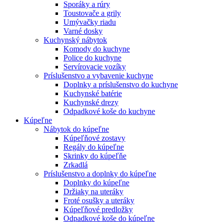
Sporáky a rúry
Toustovače a grily
Umývačky riadu
Varné dosky
Kuchynský nábytok
Komody do kuchyne
Police do kuchyne
Servírovacie vozíky
Príslušenstvo a vybavenie kuchyne
Doplnky a príslušenstvo do kuchyne
Kuchynské batérie
Kuchynské drezy
Odpadkové koše do kuchyne
Kúpeľne
Nábytok do kúpeľne
Kúpeľňové zostavy
Regály do kúpeľne
Skrinky do kúpeľňe
Zrkadlá
Príslušenstvo a doplnky do kúpeľne
Doplnky do kúpeľne
Držiaky na uteráky
Froté osušky a uteráky
Kúpeľňové predložky
Odpadkové koše do kúpeľne