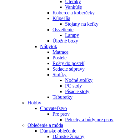
Uteráky
Vankúše
Koberce a koberčeky
Kúpeľňa
Stojany na kefky
Osvetlenie
Lampy
Úložné boxy
Nábytok
Matrace
Postele
Rošty do postelí
Sedacie súpravy
Stolíky
Nočné stolíky
PC stoly
Písacie stoly
Taburetky
Hobby
Chovateľstvo
Pre psov
Pelechy a búdy pre psov
Oblečenie a móda
Dámske oblečenie
Dámske župany