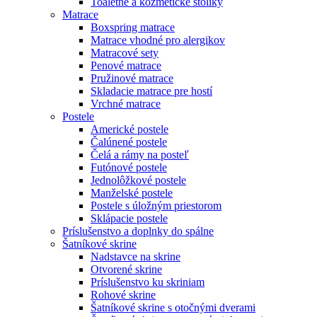
Toaletné a kozmetické stolíky
Matrace
Boxspring matrace
Matrace vhodné pro alergikov
Matracové sety
Penové matrace
Pružinové matrace
Skladacie matrace pre hostí
Vrchné matrace
Postele
Americké postele
Čalúnené postele
Čelá a rámy na posteľ
Futónové postele
Jednolôžkové postele
Manželské postele
Postele s úložným priestorom
Sklápacie postele
Príslušenstvo a doplnky do spálne
Šatníkové skrine
Nadstavce na skrine
Otvorené skrine
Príslušenstvo ku skriniam
Rohové skrine
Šatníkové skrine s otočnými dverami