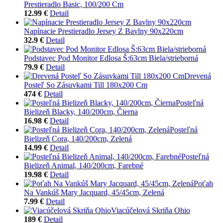
Prestieradlo Basic, 100/200 Cm
12.99 €
Detail
Napínacie Prestieradlo Jersey Z Bavlny 90x220cm
32.9 €
Detail
Podstavec Pod Monitor Edlosa Š:63cm Biela/strieborná
79.9 €
Detail
Drevená
Posteľ So Zásuvkami Till 180x200 Cm
474 €
Detail
Posteľná
Bielizeň Blacky, 140/200cm, Čierna
16.98 €
Detail
Posteľná
Bielizeň Cora, 140/200cm, Zelená
14.99 €
Detail
Posteľná
Bielizeň Animal, 140/200cm, Farebné
19.98 €
Detail
Poťah
Na Vankúš Mary Jacquard, 45/45cm, Zelená
7.99 €
Detail
Viacúčelová Skriňa Ohio
189 €
Detail