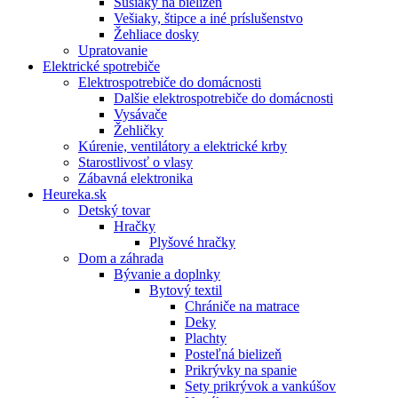
Sušiaky na bielizeň
Vešiaky, štipce a iné príslušenstvo
Žehliace dosky
Upratovanie
Elektrické spotrebiče
Elektrospotrebiče do domácnosti
Dalšie elektrospotrebiče do domácnosti
Vysávače
Žehličky
Kúrenie, ventilátory a elektrické krby
Starostlivosť o vlasy
Zábavná elektronika
Heureka.sk
Detský tovar
Hračky
Plyšové hračky
Dom a záhrada
Bývanie a doplnky
Bytový textil
Chrániče na matrace
Deky
Plachty
Posteľná bielizeň
Prikrývky na spanie
Sety prikrývok a vankúšov