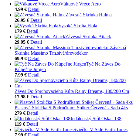
Vákuové Vrece Aero
4.99 €
Detail
Závesná Skrinka Halma
26.95 €
Detail
Vysoká Skriňa Fiola
179 €
Detail
Závesná Skrinka Attack
29.95 €
Detail
Závesná
Skrinka Massimo Tm.sivá/drevodekor
69.9 €
Detail
Tyč Na Záves Do
Kúpeľne Jürgen
7.99 €
Detail
Záves Do Sprchovacieho Kúta Rainy Dreams, 180/200 Cm
17.98 €
Detail
Plastová Stolička S Podrúčkami Spiker Červená - Sada 4ks
279 €
Detail
Jedálenský Stôl Oskar 138
119 €
Detail
Sviečka V Skle Earth Tones
7.99 €
Detail