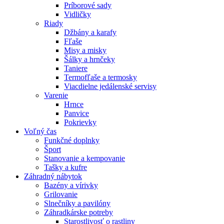
Príborové sady
Vidličky
Riady
Džbány a karafy
Fľaše
Misy a misky
Šálky a hrnčeky
Taniere
Termofľaše a termosky
Viacdielne jedálenské servisy
Varenie
Hrnce
Panvice
Pokrievky
Voľný čas
Funkčné doplnky
Šport
Stanovanie a kempovanie
Tašky a kufre
Záhradný nábytok
Bazény a vírivky
Grilovanie
Slnečníky a pavilóny
Záhradkárske potreby
Starostlivosť o rastliny