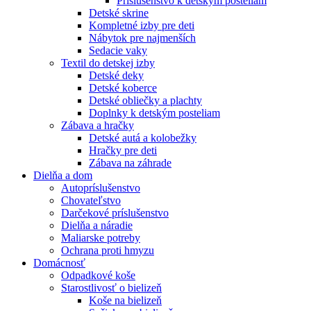
Príslušenstvo k detským posteliam
Detské skrine
Kompletné izby pre deti
Nábytok pre najmenších
Sedacie vaky
Textil do detskej izby
Detské deky
Detské koberce
Detské obliečky a plachty
Doplnky k detským posteliam
Zábava a hračky
Detské autá a kolobežky
Hračky pre deti
Zábava na záhrade
Dielňa a dom
Autopríslušenstvo
Chovateľstvo
Darčekové príslušenstvo
Dielňa a náradie
Maliarske potreby
Ochrana proti hmyzu
Domácnosť
Odpadkové koše
Starostlivosť o bielizeň
Koše na bielizeň