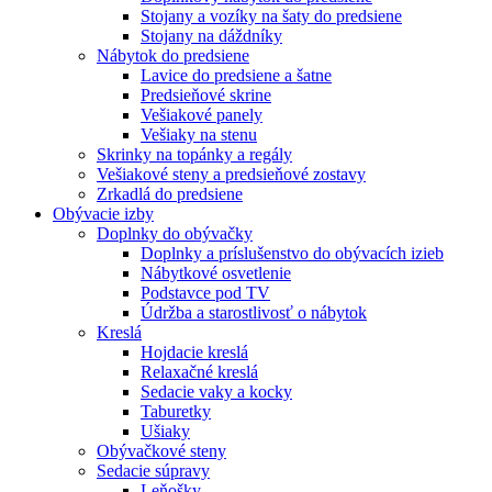
Stojany a vozíky na šaty do predsiene
Stojany na dáždníky
Nábytok do predsiene
Lavice do predsiene a šatne
Predsieňové skrine
Vešiakové panely
Vešiaky na stenu
Skrinky na topánky a regály
Vešiakové steny a predsieňové zostavy
Zrkadlá do predsiene
Obývacie izby
Doplnky do obývačky
Doplnky a príslušenstvo do obývacích izieb
Nábytkové osvetlenie
Podstavce pod TV
Údržba a starostlivosť o nábytok
Kreslá
Hojdacie kreslá
Relaxačné kreslá
Sedacie vaky a kocky
Taburetky
Ušiaky
Obývačkové steny
Sedacie súpravy
Leňošky