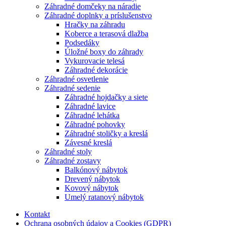
Záhradné domčeky na náradie
Záhradné doplnky a príslušenstvo
Hračky na záhradu
Koberce a terasová dlažba
Podsedáky
Úložné boxy do záhrady
Vykurovacie telesá
Záhradné dekorácie
Záhradné osvetlenie
Záhradné sedenie
Záhradné hojdačky a siete
Záhradné lavice
Záhradné lehátka
Záhradné pohovky
Záhradné stoličky a kreslá
Závesné kreslá
Záhradné stoly
Záhradné zostavy
Balkónový nábytok
Drevený nábytok
Kovový nábytok
Umelý ratanový nábytok
Kontakt
Ochrana osobných údajov a Cookies (GDPR)