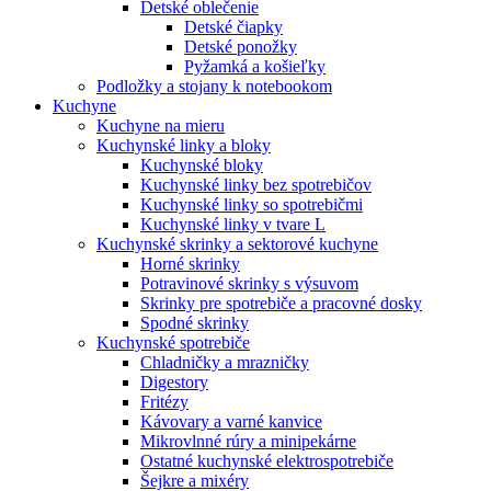
Detské oblečenie
Detské čiapky
Detské ponožky
Pyžamká a košieľky
Podložky a stojany k notebookom
Kuchyne
Kuchyne na mieru
Kuchynské linky a bloky
Kuchynské bloky
Kuchynské linky bez spotrebičov
Kuchynské linky so spotrebičmi
Kuchynské linky v tvare L
Kuchynské skrinky a sektorové kuchyne
Horné skrinky
Potravinové skrinky s výsuvom
Skrinky pre spotrebiče a pracovné dosky
Spodné skrinky
Kuchynské spotrebiče
Chladničky a mrazničky
Digestory
Fritézy
Kávovary a varné kanvice
Mikrovlnné rúry a minipekárne
Ostatné kuchynské elektrospotrebiče
Šejkre a mixéry