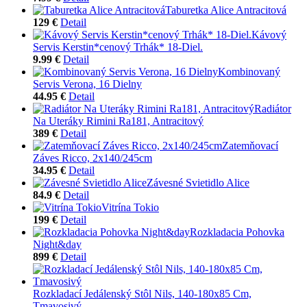
Taburetka Alice Antracitová
129 €
Detail
Kávový
Servis Kerstin*cenový Trhák* 18-Diel.
9.99 €
Detail
Kombinovaný
Servis Verona, 16 Dielny
44.95 €
Detail
Radiátor
Na Uteráky Rimini Ra181, Antracitový
389 €
Detail
Zatemňovací
Záves Ricco, 2x140/245cm
34.95 €
Detail
Závesné Svietidlo Alice
84.9 €
Detail
Vitrína Tokio
199 €
Detail
Rozkladacia Pohovka
Night&day
899 €
Detail
Rozkladací Jedálenský Stôl Nils, 140-180x85 Cm,
Tmavosivý