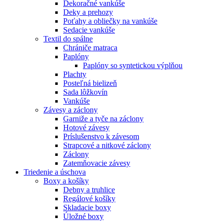
Dekoračné vankúše
Deky a prehozy
Poťahy a obliečky na vankúše
Sedacie vankúše
Textil do spálne
Chrániče matraca
Paplóny
Paplóny so syntetickou výplňou
Plachty
Posteľná bielizeň
Sada lôžkovín
Vankúše
Závesy a záclony
Garniže a tyče na záclony
Hotové závesy
Príslušenstvo k závesom
Strapcové a nitkové záclony
Záclony
Zatemňovacie závesy
Triedenie a úschova
Boxy a košíky
Debny a truhlice
Regálové košíky
Skladacie boxy
Úložné boxy