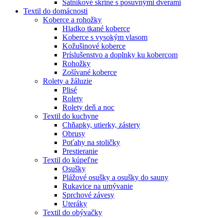
Šatníkové skrine s posuvnými dverami
Textil do domácnosti
Koberce a rohožky
Hladko tkané koberce
Koberce s vysokým vlasom
Kožušinové koberce
Príslušenstvo a doplnky ku kobercom
Rohožky
Zošívané koberce
Rolety a žáluzie
Plisé
Rolety
Rolety deň a noc
Textil do kuchyne
Chňapky, utierky, zástery
Obrusy
Poťahy na stoličky
Prestieranie
Textil do kúpeľne
Osušky
Plážové osušky a osušky do sauny
Rukavice na umývanie
Sprchové závesy
Uteráky
Textil do obývačky