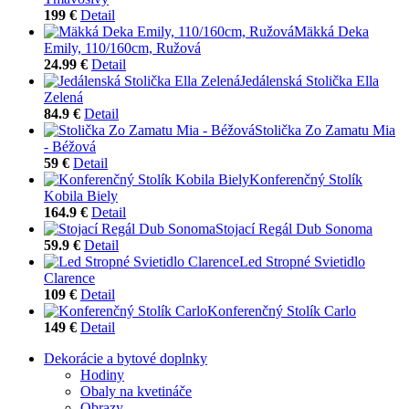
199 €
Detail
Mäkká Deka
Emily, 110/160cm, Ružová
24.99 €
Detail
Jedálenská Stolička Ella
Zelená
84.9 €
Detail
Stolička Zo Zamatu Mia
- Béžová
59 €
Detail
Konferenčný Stolík
Kobila Biely
164.9 €
Detail
Stojací Regál Dub Sonoma
59.9 €
Detail
Led Stropné Svietidlo
Clarence
109 €
Detail
Konferenčný Stolík Carlo
149 €
Detail
Dekorácie a bytové doplnky
Hodiny
Obaly na kvetináče
Obrazy