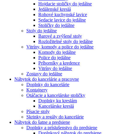
Hojdacie stoličky do jedálne
Jedálenské kreslá
Rohové kuchynské lavice
Sedacie lavice do jedálne
Stoličky do jedálne
Stoly do jedálne
Barové a zvýšené stoly
Rozložitelné stoly do jedálne
Vitríny, komody a police do jedálne
Komody do jedálne
Police do jedálne
Príborníky a kredence
Vitríny do jedálne
Zostavy do jedálne
Nábytok do kancelárie a pracovne
Doplnky do kancelárie
Kontajnery
Otáčacie a kancelárske stoličky
Doplnky ku kreslám
Kancelárske kreslá
Písacie stoly
Skrinky a regály do kancelárie
Nábytok do šatne a predsiene
Doplnky a príslušenstvo do predsiene
Doplnkový nábytok do predsiene