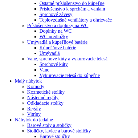
Ostatné príslušenstvo do kúpeľne
Príslušenstvo k sprchám a vaniam
Sprchové závesy
Teplovzdušné ventilátory a ohrievače
Príslušenstvo a doplnky na WC
Doplnky na WC
WC predložky
Umývadlá a kúpeľňové batérie
Kúpeľňové batérie
Umývadlá
Vane, sprchové kúty a vykurovacie telesá
Sprchové kúty
Vane
Vykurovacie telesá do kúpeľne
Malý nábytok
Komody
Kozmetické stolíky
Nástenné regály
Odkladacie stolíky
Regály
Vitríny
Nábytok do jedálne
Barové stoly a stoličky
Stoličky, lavice a barové stoličky
Barové stoličky