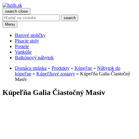
search
close
search
Menu
Barové stoličky
Písacie stoly
Postele
Vankúše
Balkónový nábytok
Domáca stránka
»
Produkty
»
Kúpeľne
»
Nábytok do
kúpeľne
»
Kúpeľňové zostavy
»
Kúpeľňa Galia Čiastočný
Masív
Kúpeľňa Galia Čiastočný Masív