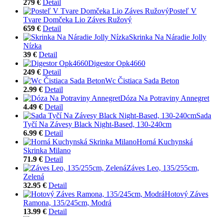
279 €
Detail
Posteľ V
Tvare Domčeka Lio Záves Ružový
659 €
Detail
Skrinka Na Náradie Jolly
Nízka
39 €
Detail
Digestor Opk4660
249 €
Detail
Wc Čistiaca Sada Beton
2.99 €
Detail
Dóza Na Potraviny Annegret
4.49 €
Detail
Sada
Tyčí Na Závesy Black Night-Based, 130-240cm
6.99 €
Detail
Horná Kuchynská
Skrinka Milano
71.9 €
Detail
Záves Leo, 135/255cm,
Zelená
32.95 €
Detail
Hotový Záves
Ramona, 135/245cm, Modrá
13.99 €
Detail