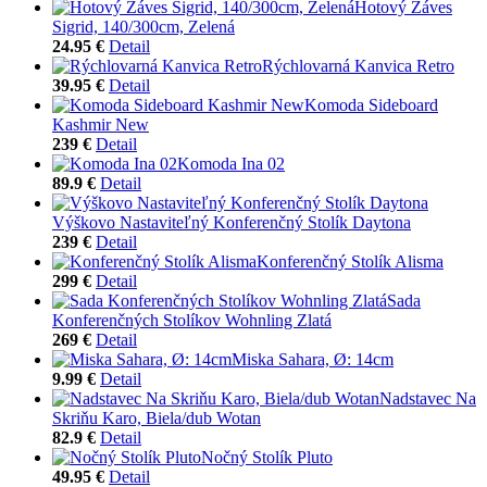
Hotový Záves
Sigrid, 140/300cm, Zelená
24.95 €
Detail
Rýchlovarná Kanvica Retro
39.95 €
Detail
Komoda Sideboard
Kashmir New
239 €
Detail
Komoda Ina 02
89.9 €
Detail
Výškovo Nastaviteľný Konferenčný Stolík Daytona
239 €
Detail
Konferenčný Stolík Alisma
299 €
Detail
Sada
Konferenčných Stolíkov Wohnling Zlatá
269 €
Detail
Miska Sahara, Ø: 14cm
9.99 €
Detail
Nadstavec Na
Skriňu Karo, Biela/dub Wotan
82.9 €
Detail
Nočný Stolík Pluto
49.95 €
Detail