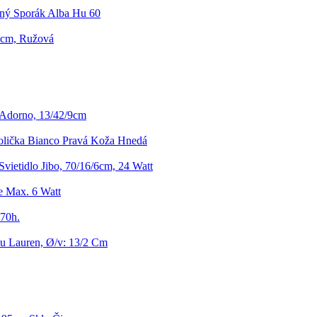
ný Sporák Alba Hu 60
0cm, Ružová
Adorno, 13/42/9cm
tolička Bianco Pravá Koža Hnedá
Svietidlo Jibo, 70/16/6cm, 24 Watt
e Max. 6 Watt
 70h.
ku Lauren, Ø/v: 13/2 Cm