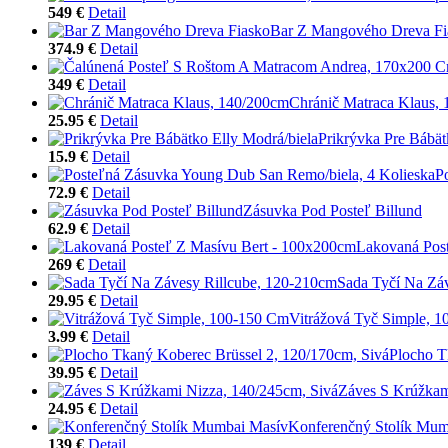
549 €
Detail
Bar Z Mangového Dreva Fi
374.9 €
Detail
349 €
Detail
Chránič Matraca Klaus,
25.95 €
Detail
Prikrývka Pre Bábät
15.9 €
Detail
P
72.9 €
Detail
Zásuvka Pod Posteľ Billund
62.9 €
Detail
Lakovaná Pos
269 €
Detail
Sada Tyčí Na Zá
29.95 €
Detail
Vitrážová Tyč Simple, 
3.99 €
Detail
Plocho T
39.95 €
Detail
Záves S Krúžkam
24.95 €
Detail
Konferenčný Stolík Mum
139 €
Detail