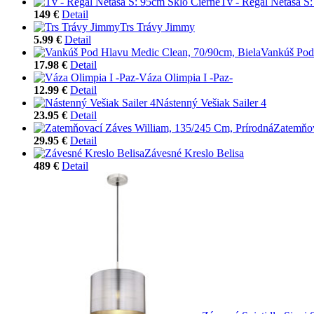
Tv - Regál Netasa Š
149 €
Detail
Trs Trávy Jimmy
5.99 €
Detail
Vankúš Pod
17.98 €
Detail
Váza Olimpia I -Paz-
12.99 €
Detail
Nástenný Vešiak Sailer 4
23.95 €
Detail
Zatemňov
29.95 €
Detail
Závesné Kreslo Belisa
489 €
Detail