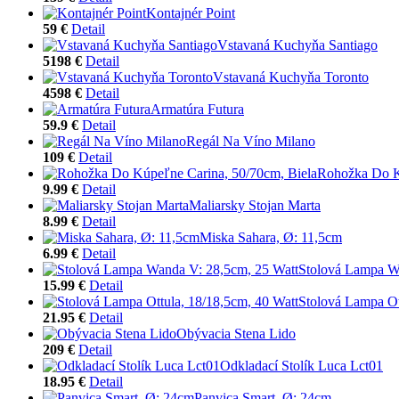
Kontajnér Point
59 €
Detail
Vstavaná Kuchyňa Santiago
5198 €
Detail
Vstavaná Kuchyňa Toronto
4598 €
Detail
Armatúra Futura
59.9 €
Detail
Regál Na Víno Milano
109 €
Detail
Rohožka Do K
9.99 €
Detail
Maliarsky Stojan Marta
8.99 €
Detail
Miska Sahara, Ø: 11,5cm
6.99 €
Detail
Stolová Lampa W
15.99 €
Detail
Stolová Lampa Ot
21.95 €
Detail
Obývacia Stena Lido
209 €
Detail
Odkladací Stolík Luca Lct01
18.95 €
Detail
Panvica Smart, Ø: 24cm