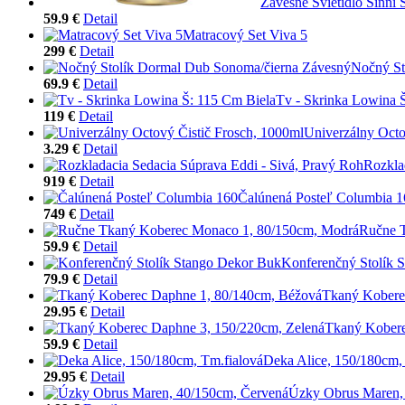
Závesné Svietidlo Sinni 
59.9 €
Detail
Matracový Set Viva 5
299 €
Detail
Nočný St
69.9 €
Detail
Tv - Skrinka Lowina 
119 €
Detail
Univerzálny Octo
3.29 €
Detail
Rozkla
919 €
Detail
Čalúnená Posteľ Columbia 1
749 €
Detail
Ručne 
59.9 €
Detail
Konferenčný Stolík 
79.9 €
Detail
Tkaný Kobere
29.95 €
Detail
Tkaný Kobere
59.9 €
Detail
Deka Alice, 150/180cm,
29.95 €
Detail
Úzky Obrus Maren,