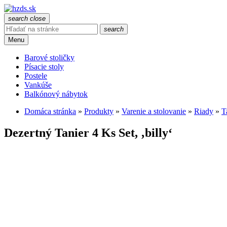
search
close
search
Menu
Barové stoličky
Písacie stoly
Postele
Vankúše
Balkónový nábytok
Domáca stránka
»
Produkty
»
Varenie a stolovanie
»
Riady
»
T
Dezertný Tanier 4 Ks Set, ‚billy‘