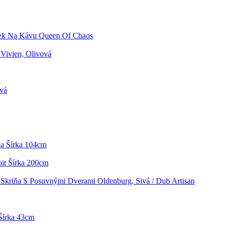
ek Na Kávu Queen Of Chaos
Vivien, Olivová
ivá
da Šírka 104cm
oit Šírka 200cm
Skriňa S Posuvnými Dverami Oldenburg, Sivá / Dub Artisan
Šírka 43cm