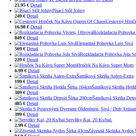
21.95 €
Detail
Písací Stôl Johny
249 €
Detail
Cestovný Hrnč
16.98 €
Detail
Rozkladacia Pohovka 
849 €
Detail
Elegantná Pohovka Luis Sivá
569 €
Detail
Rozkladacia Pohovka Jola S
229 €
Detail
Hrnček Na Kávu Super Mom
6.99 €
Detail
Šatníková Skriňa Aalen-Extra
199 €
Detail
Šatníková Skriňa Hed
309 €
Detail
Šatníková Skriňa Detr
485 €
Detail
399 €
Detail
Servítky Kai, 20 Ks/bal.
2.99 €
Detail
Závesná Skrinka Aydos 