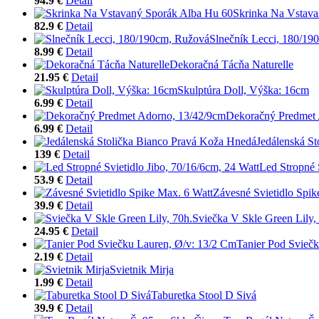
94.9 €
Detail
Skrinka Na Vstava
82.9 €
Detail
Slnečník Lecci, 180/19
8.99 €
Detail
Dekoračná Tácňa Naturelle
21.95 €
Detail
Skulptúra Doll, Výška: 16cm
6.99 €
Detail
Dekoračný Predmet 
6.99 €
Detail
Jedálenská S
139 €
Detail
Led Stropné 
53.9 €
Detail
Závesné Svietidlo Spik
39.9 €
Detail
Sviečka V Skle Green Lily,
24.95 €
Detail
Tanier Pod Svieč
2.19 €
Detail
Svietnik Mirja
1.99 €
Detail
Taburetka Stool D Sivá
39.9 €
Detail