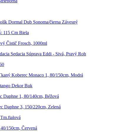
Strieborná
olík Dormal Dub Sonoma/čierna Závesný
Š: 115 Cm Biela
vý Čistič Frosch, 1000ml
dacia Sedacia Súprava Eddi - Sivá, Pravý Roh
60
Tkaný Koberec Monaco 1, 80/150cm, Modrá
Stango Dekor Buk
c Daphne 1, 80/140cm, Béžová
c Daphne 3, 150/220cm, Zelená
 Tm.fialová
 40/150cm, Červená