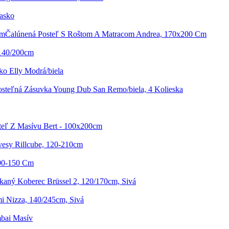
asko
Čalúnená Posteľ S Roštom A Matracom Andrea, 170x200 Cm
 140/200cm
ko Elly Modrá/biela
osteľná Zásuvka Young Dub San Remo/biela, 4 Kolieska
teľ Z Masívu Bert - 100x200cm
vesy Rillcube, 120-210cm
100-150 Cm
kaný Koberec Brüssel 2, 120/170cm, Sivá
i Nizza, 140/245cm, Sivá
bai Masív