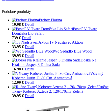
Podobné produkty
Prehoz Florina
19.98 €
Detail
Posteľ V Tvare
Domčeka Lio Safari
739 €
Detail
Tv Nadstavec Aktion
33.95 €
Detail
Wc Sedadlo Blue Wood
39.95 €
Detail
Doska Na
Krájanie Jesper, 3 Dielna Sada
16.98 €
Detail
Všívaný
Koberec Justin, P: 80 Cm, Antracitová
12.99 €
Detail
Ručne
Tkaný Koberec Azteca 2, 120/170cm, Zelená
39.95 €
Detail