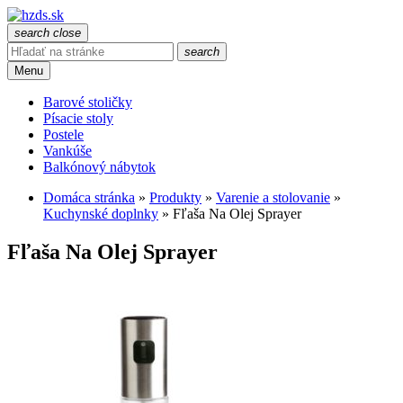
search
close
search
Menu
Barové stoličky
Písacie stoly
Postele
Vankúše
Balkónový nábytok
Domáca stránka
»
Produkty
»
Varenie a stolovanie
»
Kuchynské doplnky
»
Fľaša Na Olej Sprayer
Fľaša Na Olej Sprayer