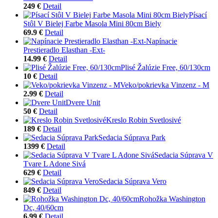
249 €
Detail
Písací
Stôl V Bielej Farbe Masola Mini 80cm Biely
69.9 €
Detail
Napínacie
Prestieradlo Elasthan -Ext-
14.99 €
Detail
Plisé Žalúzie Free, 60/130cm
10 €
Detail
Veko/pokrievka Vinzenz - M
2.99 €
Detail
Dvere Unit
50 €
Detail
Kreslo Robin Svetlosivé
189 €
Detail
Sedacia Súprava Park
1399 €
Detail
Sedacia Súprava V
Tvare L Adone Sivá
629 €
Detail
Sedacia Súprava Vero
849 €
Detail
Rohožka Washington
Dc, 40/60cm
6.99 €
Detail