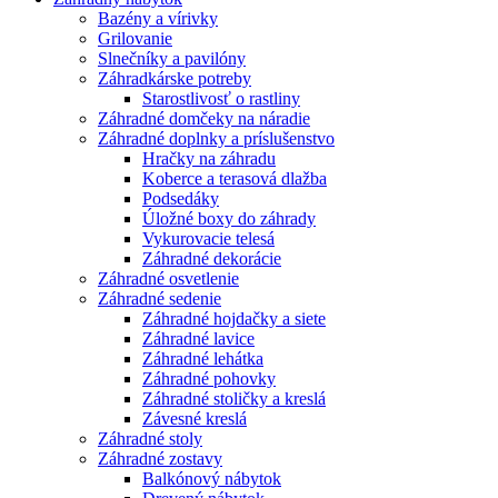
Bazény a vírivky
Grilovanie
Slnečníky a pavilóny
Záhradkárske potreby
Starostlivosť o rastliny
Záhradné domčeky na náradie
Záhradné doplnky a príslušenstvo
Hračky na záhradu
Koberce a terasová dlažba
Podsedáky
Úložné boxy do záhrady
Vykurovacie telesá
Záhradné dekorácie
Záhradné osvetlenie
Záhradné sedenie
Záhradné hojdačky a siete
Záhradné lavice
Záhradné lehátka
Záhradné pohovky
Záhradné stoličky a kreslá
Závesné kreslá
Záhradné stoly
Záhradné zostavy
Balkónový nábytok