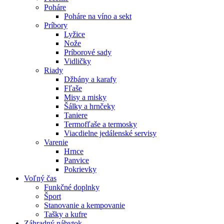
Poháre
Poháre na víno a sekt
Príbory
Lyžice
Nože
Príborové sady
Vidličky
Riady
Džbány a karafy
Fľaše
Misy a misky
Šálky a hrnčeky
Taniere
Termofľaše a termosky
Viacdielne jedálenské servisy
Varenie
Hrnce
Panvice
Pokrievky
Voľný čas
Funkčné doplnky
Šport
Stanovanie a kempovanie
Tašky a kufre
Záhradný nábytok