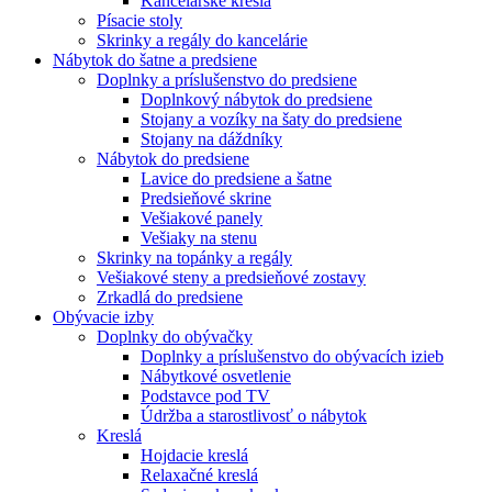
Kancelárske kreslá
Písacie stoly
Skrinky a regály do kancelárie
Nábytok do šatne a predsiene
Doplnky a príslušenstvo do predsiene
Doplnkový nábytok do predsiene
Stojany a vozíky na šaty do predsiene
Stojany na dáždníky
Nábytok do predsiene
Lavice do predsiene a šatne
Predsieňové skrine
Vešiakové panely
Vešiaky na stenu
Skrinky na topánky a regály
Vešiakové steny a predsieňové zostavy
Zrkadlá do predsiene
Obývacie izby
Doplnky do obývačky
Doplnky a príslušenstvo do obývacích izieb
Nábytkové osvetlenie
Podstavce pod TV
Údržba a starostlivosť o nábytok
Kreslá
Hojdacie kreslá
Relaxačné kreslá