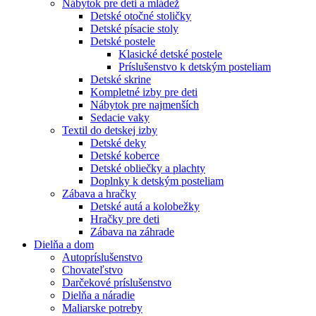
Nábytok pre deti a mládež
Detské otočné stoličky
Detské písacie stoly
Detské postele
Klasické detské postele
Príslušenstvo k detským posteliam
Detské skrine
Kompletné izby pre deti
Nábytok pre najmenších
Sedacie vaky
Textil do detskej izby
Detské deky
Detské koberce
Detské obliečky a plachty
Doplnky k detským posteliam
Zábava a hračky
Detské autá a kolobežky
Hračky pre deti
Zábava na záhrade
Dielňa a dom
Autopríslušenstvo
Chovateľstvo
Darčekové príslušenstvo
Dielňa a náradie
Maliarske potreby