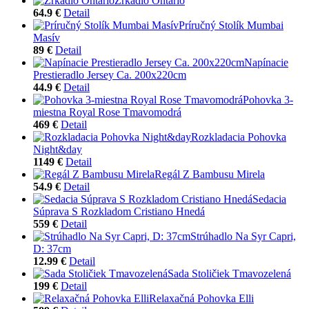
Zrkadlo Ontario
64.9 €
Detail
Príručný Stolík Mumbai
Masív
89 €
Detail
Napínacie
Prestieradlo Jersey Ca. 200x220cm
44.9 €
Detail
Pohovka 3-
miestna Royal Rose Tmavomodrá
469 €
Detail
Rozkladacia Pohovka
Night&day
1149 €
Detail
Regál Z Bambusu Mirela
54.9 €
Detail
Sedacia
Súprava S Rozkladom Cristiano Hnedá
559 €
Detail
Strúhadlo Na Syr Capri,
D: 37cm
12.99 €
Detail
Sada Stoličiek Tmavozelená
199 €
Detail
Relaxačná Pohovka Elli