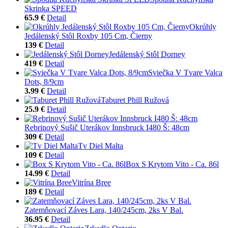
Skrinka SPEED
65.9 €
Detail
Okrúhly
Jedálenský Stôl Roxby 105 Cm, Čierny
139 €
Detail
Jedálenský Stôl Dorney
419 €
Detail
Sviečka V Tvare Valca
Dots, 8/9cm
3.99 €
Detail
Taburet Phill Ružová
25.9 €
Detail
Rebrinový Sušič Uterákov Innsbruck I480 Š: 48cm
309 €
Detail
Tv Diel Malta
109 €
Detail
Box S Krytom Vito - Ca. 86l
14.99 €
Detail
Vitrína Bree
189 €
Detail
Zatemňovací Záves Lara, 140/245cm, 2ks V Bal.
36.95 €
Detail