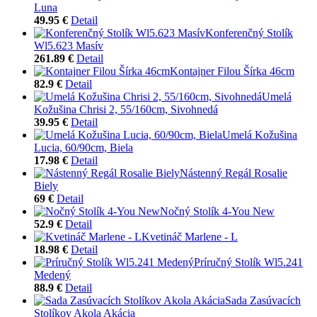
Luna
49.95 €
Detail
Konferenčný Stolík
Wl5.623 Masív
261.89 €
Detail
Kontajner Filou Šírka 46cm
82.9 €
Detail
Umelá
Kožušina Chrisi 2, 55/160cm, Sivohnedá
39.95 €
Detail
Umelá Kožušina
Lucia, 60/90cm, Biela
17.98 €
Detail
Nástenný Regál Rosalie
Biely
69 €
Detail
Nočný Stolík 4-You New
52.9 €
Detail
Kvetináč Marlene - L
18.98 €
Detail
Príručný Stolík Wl5.241
Medený
88.9 €
Detail
Sada Zasúvacích
Stolíkov Akola Akácia