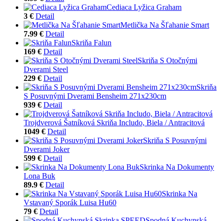
Cediaca Lyžica Graham
3 €
Detail
Metlička Na Šľahanie Smart
7.99 €
Detail
Skriňa Falun
169 €
Detail
Skriňa S Otočnými
Dverami Steel
229 €
Detail
Skriňa
S Posuvnými Dverami Bensheim 271x230cm
939 €
Detail
Trojdverová Šatníková Skriňa Includo, Biela / Antracitová
1049 €
Detail
Skriňa S Posuvnými
Dverami Joker
599 €
Detail
Skrinka Na Dokumenty
Lona Buk
89.9 €
Detail
Skrinka Na
Vstavaný Sporák Luisa Hu60
79 €
Detail
Spodná Kuchynská