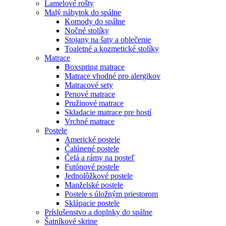
Lamelové rošty
Malý nábytok do spálne
Komody do spálne
Nočné stolíky
Stojany na šaty a oblečenie
Toaletné a kozmetické stolíky
Matrace
Boxspring matrace
Matrace vhodné pro alergikov
Matracové sety
Penové matrace
Pružinové matrace
Skladacie matrace pre hostí
Vrchné matrace
Postele
Americké postele
Čalúnené postele
Čelá a rámy na posteľ
Futónové postele
Jednolôžkové postele
Manželské postele
Postele s úložným priestorom
Sklápacie postele
Príslušenstvo a doplnky do spálne
Šatníkové skrine