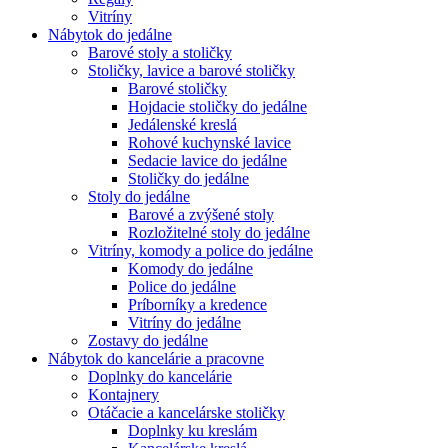
Vitríny
Nábytok do jedálne
Barové stoly a stoličky
Stoličky, lavice a barové stoličky
Barové stoličky
Hojdacie stoličky do jedálne
Jedálenské kreslá
Rohové kuchynské lavice
Sedacie lavice do jedálne
Stoličky do jedálne
Stoly do jedálne
Barové a zvýšené stoly
Rozložitelné stoly do jedálne
Vitríny, komody a police do jedálne
Komody do jedálne
Police do jedálne
Príborníky a kredence
Vitríny do jedálne
Zostavy do jedálne
Nábytok do kancelárie a pracovne
Doplnky do kancelárie
Kontajnery
Otáčacie a kancelárske stoličky
Doplnky ku kreslám