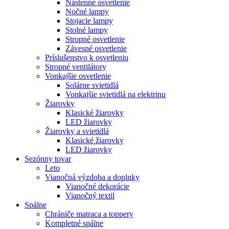
Nástenné osvetlenie
Nočné lampy
Stojacie lampy
Stolné lampy
Stropné osvetlenie
Závesné osvetlenie
Príslušenstvo k osvetleniu
Stropné ventilátory
Vonkajšie osvetlenie
Solárne svietidlá
Vonkajšie svietidlá na elektrinu
Žiarovky
Klasické žiarovky
LED žiarovky
Žiarovky a svietidlá
Klasické žiarovky
LED žiarovky
Sezónny tovar
Leto
Vianočná výzdoba a doplnky
Vianočné dekorácie
Vianočný textil
Spálne
Chrániče matraca a toppery
Kompletné spálne