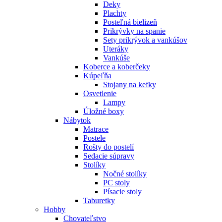
Deky
Plachty
Posteľná bielizeň
Prikrývky na spanie
Sety prikrývok a vankúšov
Uteráky
Vankúše
Koberce a koberčeky
Kúpeľňa
Stojany na kefky
Osvetlenie
Lampy
Úložné boxy
Nábytok
Matrace
Postele
Rošty do postelí
Sedacie súpravy
Stolíky
Nočné stolíky
PC stoly
Písacie stoly
Taburetky
Hobby
Chovateľstvo