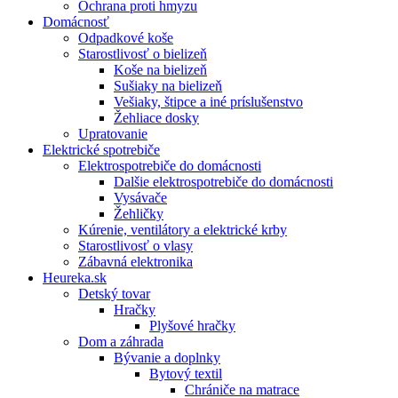
Ochrana proti hmyzu
Domácnosť
Odpadkové koše
Starostlivosť o bielizeň
Koše na bielizeň
Sušiaky na bielizeň
Vešiaky, štipce a iné príslušenstvo
Žehliace dosky
Upratovanie
Elektrické spotrebiče
Elektrospotrebiče do domácnosti
Dalšie elektrospotrebiče do domácnosti
Vysávače
Žehličky
Kúrenie, ventilátory a elektrické krby
Starostlivosť o vlasy
Zábavná elektronika
Heureka.sk
Detský tovar
Hračky
Plyšové hračky
Dom a záhrada
Bývanie a doplnky
Bytový textil
Chrániče na matrace