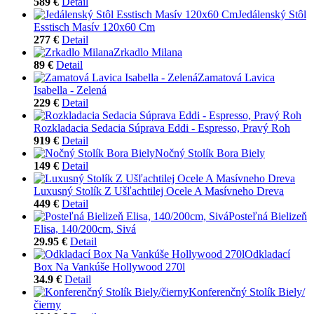
589 €
Detail
Jedálenský Stôl
Esstisch Masív 120x60 Cm
277 €
Detail
Zrkadlo Milana
89 €
Detail
Zamatová Lavica
Isabella - Zelená
229 €
Detail
Rozkladacia Sedacia Súprava Eddi - Espresso, Pravý Roh
919 €
Detail
Nočný Stolík Bora Biely
149 €
Detail
Luxusný Stolík Z Ušľachtilej Ocele A Masívneho Dreva
449 €
Detail
Posteľná Bielizeň
Elisa, 140/200cm, Sivá
29.95 €
Detail
Odkladací
Box Na Vankúše Hollywood 270l
34.9 €
Detail
Konferenčný Stolík Biely/
čierny