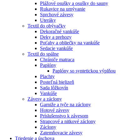
Plážové osušky a osušky do sauny
Rukavice na umývanie
Sprchové závesy
Uteráky
Textil do obývačky
Dekoračné vankúše
Deky a prehozy
Poťahy a obliečky na vankúše
Sedacie vankúše
Textil do spálne
Chrániče matraca
Paplóny
Paplóny so syntetickou výplňou
Plachty
Posteľná bielizeň
Sada lôžkovín
Vankúše
Závesy a záclony
Garniže a tyče na záclony
Hotové závesy
Príslušenstvo k závesom
Strapcové a nitkové záclony
Záclony
Zatemňovacie závesy
Triedenie a úschova