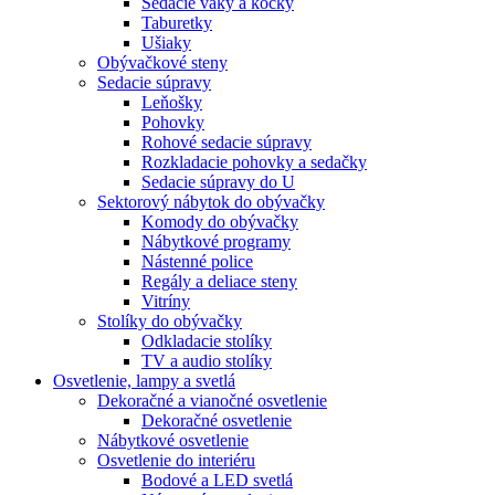
Sedacie vaky a kocky
Taburetky
Ušiaky
Obývačkové steny
Sedacie súpravy
Leňošky
Pohovky
Rohové sedacie súpravy
Rozkladacie pohovky a sedačky
Sedacie súpravy do U
Sektorový nábytok do obývačky
Komody do obývačky
Nábytkové programy
Nástenné police
Regály a deliace steny
Vitríny
Stolíky do obývačky
Odkladacie stolíky
TV a audio stolíky
Osvetlenie, lampy a svetlá
Dekoračné a vianočné osvetlenie
Dekoračné osvetlenie
Nábytkové osvetlenie
Osvetlenie do interiéru
Bodové a LED svetlá