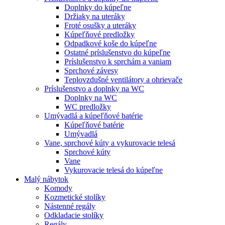
Doplnky do kúpeľne
Držiaky na uteráky
Froté osušky a uteráky
Kúpeľňové predložky
Odpadkové koše do kúpeľne
Ostatné príslušenstvo do kúpeľne
Príslušenstvo k sprchám a vaniam
Sprchové závesy
Teplovzdušné ventilátory a ohrievače
Príslušenstvo a doplnky na WC
Doplnky na WC
WC predložky
Umývadlá a kúpeľňové batérie
Kúpeľňové batérie
Umývadlá
Vane, sprchové kúty a vykurovacie telesá
Sprchové kúty
Vane
Vykurovacie telesá do kúpeľne
Malý nábytok
Komody
Kozmetické stolíky
Nástenné regály
Odkladacie stolíky
Regály