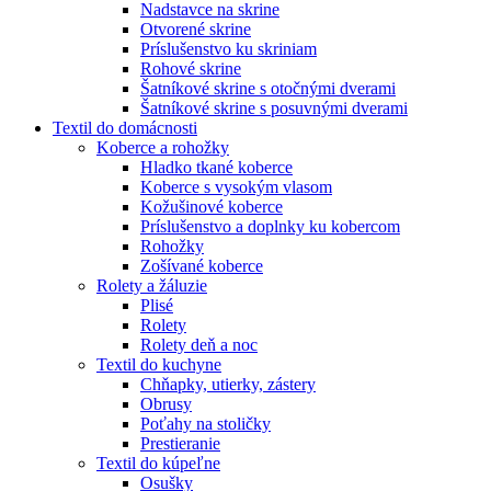
Nadstavce na skrine
Otvorené skrine
Príslušenstvo ku skriniam
Rohové skrine
Šatníkové skrine s otočnými dverami
Šatníkové skrine s posuvnými dverami
Textil do domácnosti
Koberce a rohožky
Hladko tkané koberce
Koberce s vysokým vlasom
Kožušinové koberce
Príslušenstvo a doplnky ku kobercom
Rohožky
Zošívané koberce
Rolety a žáluzie
Plisé
Rolety
Rolety deň a noc
Textil do kuchyne
Chňapky, utierky, zástery
Obrusy
Poťahy na stoličky
Prestieranie
Textil do kúpeľne
Osušky