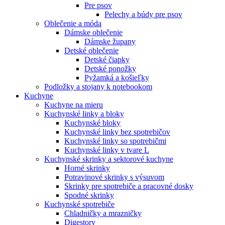
Pre psov
Pelechy a búdy pre psov
Oblečenie a móda
Dámske oblečenie
Dámske župany
Detské oblečenie
Detské čiapky
Detské ponožky
Pyžamká a košieľky
Podložky a stojany k notebookom
Kuchyne
Kuchyne na mieru
Kuchynské linky a bloky
Kuchynské bloky
Kuchynské linky bez spotrebičov
Kuchynské linky so spotrebičmi
Kuchynské linky v tvare L
Kuchynské skrinky a sektorové kuchyne
Horné skrinky
Potravinové skrinky s výsuvom
Skrinky pre spotrebiče a pracovné dosky
Spodné skrinky
Kuchynské spotrebiče
Chladničky a mrazničky
Digestory