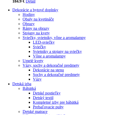
184.9 €
Detail
Dekorácie a bytové doplnky
Hodiny
Obaly na kvetináče
Obrazy
Rámy na obrazy
Stojany na kvety
Sviečky, svietniky, vône a aromalampy
LED-sviečky
Sviečky
Svietniky a stojany na sviečky
Vône a aromalampy
Umelé kvety
Vázy, sochy a dekoračné predmety
Dekorácie na stenu
Sochy a dekoračné predmety
Vázy
Detská izba
Bábätká
Detské postieľky
Detský textil
Kompletné izby pre bábätká
Prebaľovacie pulty
Detské matrace