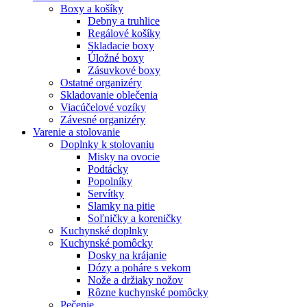
Boxy a košíky
Debny a truhlice
Regálové košíky
Skladacie boxy
Úložné boxy
Zásuvkové boxy
Ostatné organizéry
Skladovanie oblečenia
Viacúčelové vozíky
Závesné organizéry
Varenie a stolovanie
Doplnky k stolovaniu
Misky na ovocie
Podtácky
Popolníky
Servítky
Slamky na pitie
Soľničky a koreničky
Kuchynské doplnky
Kuchynské pomôcky
Dosky na krájanie
Dózy a poháre s vekom
Nože a držiaky nožov
Rôzne kuchynské pomôcky
Pečenie