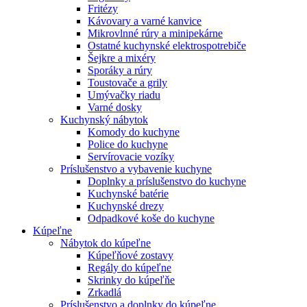
Fritézy
Kávovary a varné kanvice
Mikrovlnné rúry a minipekárne
Ostatné kuchynské elektrospotrebiče
Šejkre a mixéry
Sporáky a rúry
Toustovače a grily
Umývačky riadu
Varné dosky
Kuchynský nábytok
Komody do kuchyne
Police do kuchyne
Servírovacie vozíky
Príslušenstvo a vybavenie kuchyne
Doplnky a príslušenstvo do kuchyne
Kuchynské batérie
Kuchynské drezy
Odpadkové koše do kuchyne
Kúpeľne
Nábytok do kúpeľne
Kúpeľňové zostavy
Regály do kúpeľne
Skrinky do kúpeľňe
Zrkadlá
Príslušenstvo a doplnky do kúpeľne