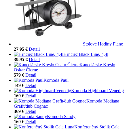
Stolové Hodiny Plane
27.95 €
Detail
Hrnciec Black Line, 4,4l
39.95 €
Detail
Kancelárske Kreslo
Oskar Čierne
579 €
Detail
Komoda Paul
149 €
Detail
Komoda Highboard Venedig
169 €
Detail
Komoda Mediana
Grafit/dub Cognac
369 €
Detail
Komoda Sandy
169 €
Detail
Konferenčný Stolík Cala