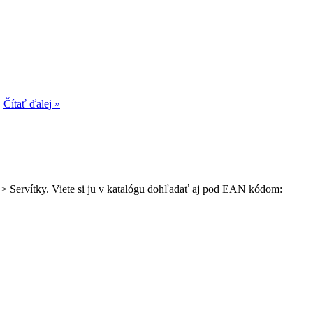
.
Čítať ďalej »
u > Servítky. Viete si ju v katalógu dohľadať aj pod EAN kódom: