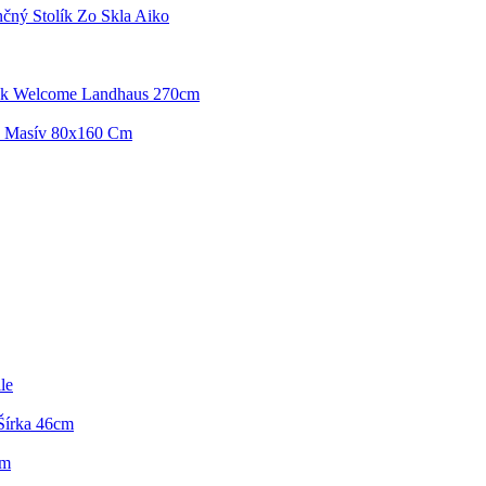
čný Stolík Zo Skla Aiko
k Welcome Landhaus 270cm
a Masív 80x160 Cm
le
Šírka 46cm
Cm