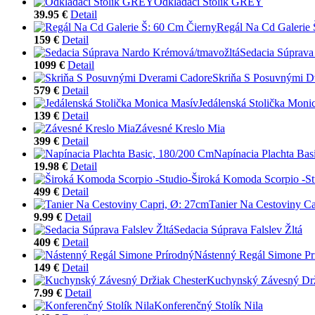
Odkladací Stolík GREY
39.95 €
Detail
Regál Na Cd Galerie 
159 €
Detail
Sedacia Súprava
1099 €
Detail
Skriňa S Posuvnými D
579 €
Detail
Jedálenská Stolička Moni
139 €
Detail
Závesné Kreslo Mia
399 €
Detail
Napínacia Plachta Bas
19.98 €
Detail
Široká Komoda Scorpio -St
499 €
Detail
Tanier Na Cestoviny Ca
9.99 €
Detail
Sedacia Súprava Falslev Žltá
409 €
Detail
Nástenný Regál Simone Pr
149 €
Detail
Kuchynský Závesný Drž
7.99 €
Detail
Konferenčný Stolík Nila