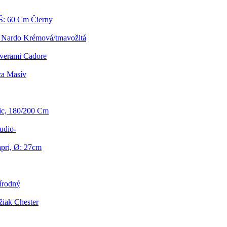
Š: 60 Cm Čierny
 Nardo Krémová/tmavožltá
verami Cadore
ca Masív
ic, 180/200 Cm
udio-
pri, Ø: 27cm
írodný
iak Chester