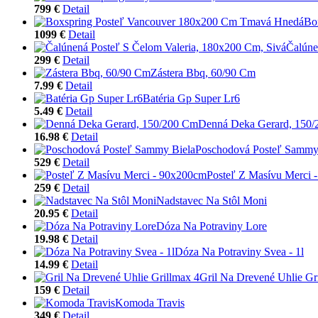
799 €
Detail
Bo
1099 €
Detail
Čalúne
299 €
Detail
Zástera Bbq, 60/90 Cm
7.99 €
Detail
Batéria Gp Super Lr6
5.49 €
Detail
Denná Deka Gerard, 150
16.98 €
Detail
Poschodová Posteľ Sammy
529 €
Detail
Posteľ Z Masívu Merci 
259 €
Detail
Nadstavec Na Stôl Moni
20.95 €
Detail
Dóza Na Potraviny Lore
19.98 €
Detail
Dóza Na Potraviny Svea - 1l
14.99 €
Detail
Gril Na Drevené Uhlie Gr
159 €
Detail
Komoda Travis
349 €
Detail