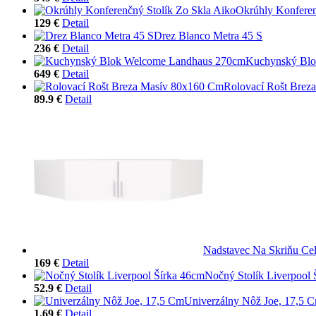
Okrúhly Konferen
129 €
Detail
Drez Blanco Metra 45 S
236 €
Detail
Kuchynský Blo
649 €
Detail
Rolovací Rošt Brez
89.9 €
Detail
Nadstavec Na Skriňu Cel
169 €
Detail
Nočný Stolík Liverpool 
52.9 €
Detail
Univerzálny Nôž Joe, 17,5 
1.69 €
Detail