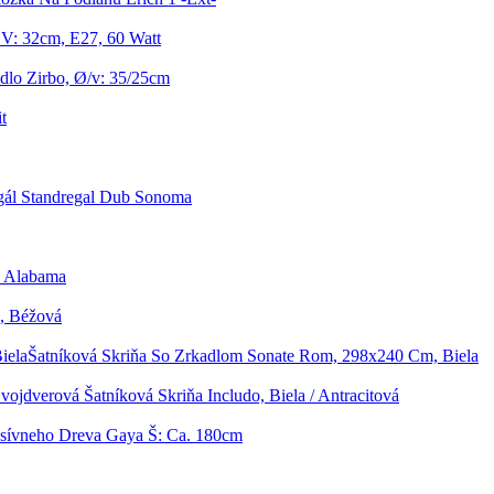
V: 32cm, E27, 60 Watt
idlo Zirbo, Ø/v: 35/25cm
t
gál Standregal Dub Sonoma
a Alabama
, Béžová
Šatníková Skriňa So Zrkadlom Sonate Rom, 298x240 Cm, Biela
vojdverová Šatníková Skriňa Includo, Biela / Antracitová
sívneho Dreva Gaya Š: Ca. 180cm