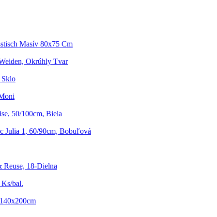
sstisch Masív 80x75 Cm
 Weiden, Okrúhly Tvar
 Sklo
 Moni
se, 50/100cm, Biela
c Julia 1, 60/90cm, Bobuľová
& Reuse, 18-Dielna
 Ks/bal.
- 140x200cm