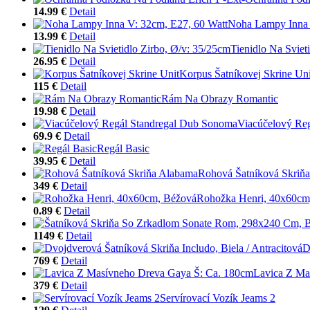
14.99 €
Detail
Noha Lampy Inna 
13.99 €
Detail
Tienidlo Na Sviet
26.95 €
Detail
Korpus Šatníkovej Skrine Uni
115 €
Detail
Rám Na Obrazy Romantic
19.98 €
Detail
Viacúčelový Re
69.9 €
Detail
Regál Basic
39.95 €
Detail
Rohová Šatníková Skriň
349 €
Detail
Rohožka Henri, 40x60cm
0.89 €
Detail
1149 €
Detail
D
769 €
Detail
Lavica Z Ma
379 €
Detail
Servírovací Vozík Jeams 2