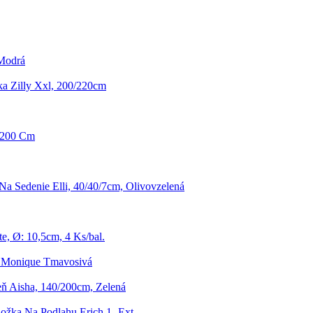
 Modrá
ka Zilly Xxl, 200/220cm
a 200 Cm
Na Sedenie Elli, 40/40/7cm, Olivovzelená
te, Ø: 10,5cm, 4 Ks/bal.
 Monique Tmavosivá
eň Aisha, 140/200cm, Zelená
ožka Na Podlahu Erich 1 -Ext-