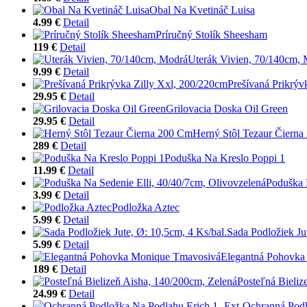
Obal Na Kvetináč Luisa
4.99 €
Detail
Príručný Stolík Sheesham
119 €
Detail
Uterák Vivien, 70/140cm,
9.99 €
Detail
Prešívaná Prikrýv
29.95 €
Detail
Grilovacia Doska Oil Green
29.95 €
Detail
Herný Stôl Tezaur Čiern
289 €
Detail
Poduška Na Kreslo Poppi 1
11.99 €
Detail
Poduška 
3.99 €
Detail
Podložka Aztec
5.99 €
Detail
Sada Podložiek Ju
5.99 €
Detail
Elegantná Pohovka
189 €
Detail
Posteľná Bieliz
24.99 €
Detail
Ochranná Podl