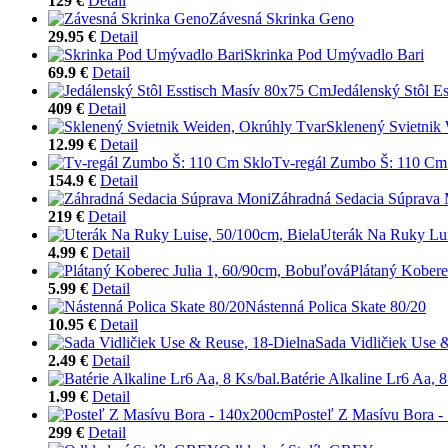
129 €
Detail
Závesná Skrinka Geno
29.95 €
Detail
Skrinka Pod Umývadlo Bari
69.9 €
Detail
Jedálenský Stôl E
409 €
Detail
Sklenený Svietnik
12.99 €
Detail
Tv-regál Zumbo Š: 110 Cm
154.9 €
Detail
Záhradná Sedacia Súprava
219 €
Detail
Uterák Na Ruky Lui
4.99 €
Detail
Plátaný Kobere
5.99 €
Detail
Nástenná Polica Skate 80/20
10.95 €
Detail
Sada Vidličiek Use 
2.49 €
Detail
Batérie Alkaline Lr6 Aa, 8
1.99 €
Detail
Posteľ Z Masívu Bora 
299 €
Detail