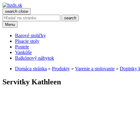
search
close
search
Menu
Barové stoličky
Písacie stoly
Postele
Vankúše
Balkónový nábytok
Domáca stránka
»
Produkty
»
Varenie a stolovanie
»
Doplnky k
Servítky Kathleen