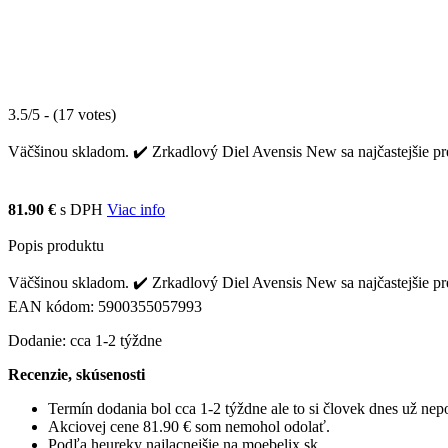
3.5/5 - (17 votes)
Väčšinou skladom. ✔️ Zrkadlový Diel Avensis New sa najčastejšie pre
81.90 €
s DPH
Viac info
Popis produktu
Väčšinou skladom. ✔️ Zrkadlový Diel Avensis New sa najčastejšie pre
EAN kódom: 5900355057993
Dodanie: cca 1-2 týždne
Recenzie, skúsenosti
Termín dodania bol cca 1-2 týždne ale to si človek dnes už ne
Akciovej cene 81.90 € som nemohol odolať.
Podľa heureky najlacnejšie na moebelix.sk