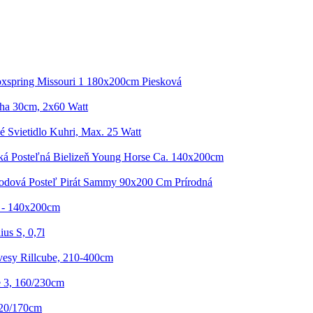
oxspring Missouri 1 180x200cm Piesková
ha 30cm, 2x60 Watt
 Svietidlo Kuhri, Max. 25 Watt
ká Posteľná Bielizeň Young Horse Ca. 140x200cm
odová Posteľ Pirát Sammy 90x200 Cm Prírodná
i - 140x200cm
us S, 0,7l
vesy Rillcube, 210-400cm
 3, 160/230cm
120/170cm