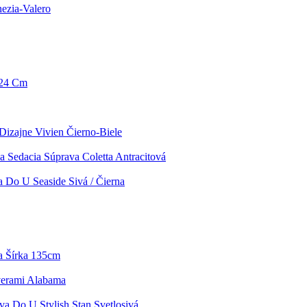
ezia-Valero
 24 Cm
Dizajne Vivien Čierno-Biele
a Sedacia Súprava Coletta Antracitová
a Do U Seaside Sivá / Čierna
a Šírka 135cm
verami Alabama
va Do U Stylish Stan Svetlosivá