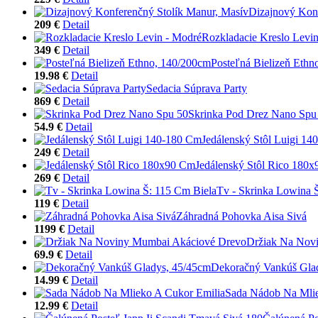
Dizajnový Konf
209 €
Detail
Rozkladacie Kreslo Levi
349 €
Detail
Posteľná Bielizeň Ethn
19.98 €
Detail
Sedacia Súprava Party
869 €
Detail
Skrinka Pod Drez Nano Spu
54.9 €
Detail
Jedálenský Stôl Luigi 1
249 €
Detail
Jedálenský Stôl Rico 180
269 €
Detail
Tv - Skrinka Lowina 
119 €
Detail
Záhradná Pohovka Aisa Sivá
1199 €
Detail
Držiak Na Nov
69.9 €
Detail
Dekoračný Vankúš Gla
14.99 €
Detail
Sada Nádob Na Mlie
12.99 €
Detail