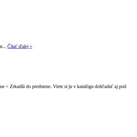
n...
Čítať ďalej »
e > Zrkadlá do predsiene. Viete si ju v katalógu dohľadať aj pod