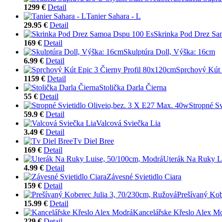
1299 €
Detail
Tanier Sahara - L
29.95 €
Detail
Skrinka Pod Drez Sa
169 €
Detail
Skulptúra Doll, Výška: 16cm
6.99 €
Detail
Sprchový Kút 
1159 €
Detail
Stolička Darla Čierna
55 €
Detail
Stropné S
59.9 €
Detail
Valcová Sviečka Lia
3.49 €
Detail
Tv Diel Bree
169 €
Detail
Uterák Na Ruky L
4.99 €
Detail
Závesné Svietidlo Ciara
159 €
Detail
Prešívaný Kob
15.99 €
Detail
Kancelářske Křeslo Alex M
229 €
Detail