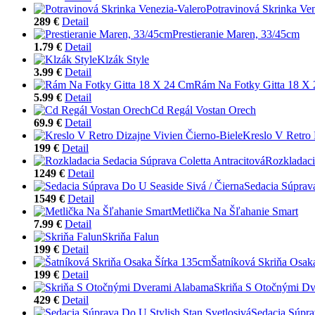
Potravinová Skrinka Ven
289 €
Detail
Prestieranie Maren, 33/45cm
1.79 €
Detail
Klzák Style
3.99 €
Detail
Rám Na Fotky Gitta 18 X
5.99 €
Detail
Cd Regál Vostan Orech
69.9 €
Detail
Kreslo V Retro 
199 €
Detail
Rozkladaci
1249 €
Detail
Sedacia Súprav
1549 €
Detail
Metlička Na Šľahanie Smart
7.99 €
Detail
Skriňa Falun
199 €
Detail
Šatníková Skriňa Osak
199 €
Detail
Skriňa S Otočnými D
429 €
Detail
Sedacia Súpra