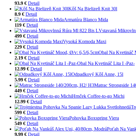
93.9 €
Detail
Kôš Na Bielizeň Knit 30l
8.9 €
Detail
Armatúra Blanco Mida
119 €
Detail
Vstavaná Mikrovln
499 €
Detail
Vysoká Komoda Maxi
229 €
Detail
Obal Na Kvetináč 
2.19 €
Detail
Obal Na Kvetináč Lita I -Paz-
12.99 €
Detail
Odpadkový Kôš Anne, 15l
5.99 €
Detail
Matrac Strongside 1
449 €
Detail
Hrnček Coffee-to-go Michi
12.99 €
Detail
Tr
599 €
Detail
Pohovka Boxspring Viera
549 €
Detail
Poťah Na Vank
9.99 €
Detail