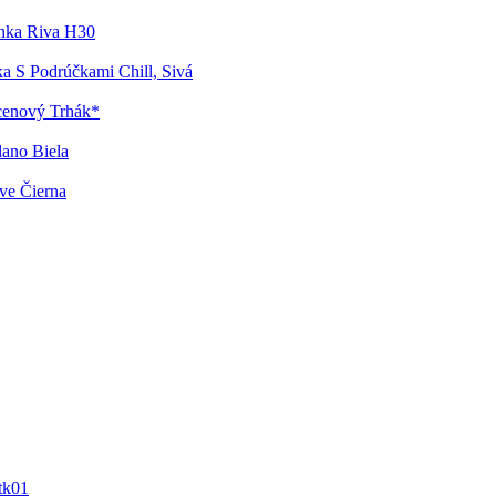
nka Riva H30
ka S Podrúčkami Chill, Sivá
cenový Trhák*
lano Biela
ve Čierna
tk01