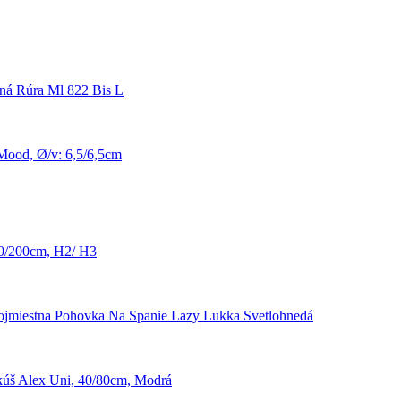
ná Rúra Ml 822 Bis L
Mood, Ø/v: 6,5/6,5cm
40/200cm, H2/ H3
ojmiestna Pohovka Na Spanie Lazy Lukka Svetlohnedá
úš Alex Uni, 40/80cm, Modrá