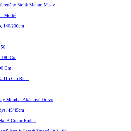
erenčný Stolík Manur, Masív
n - Modré
o, 140/200cm
 50
40-180 Cm
x90 Cm
Š: 115 Cm Biela
iny Mumbai Akáciové Drevo
dys, 45/45cm
ko A Cukor Emilia