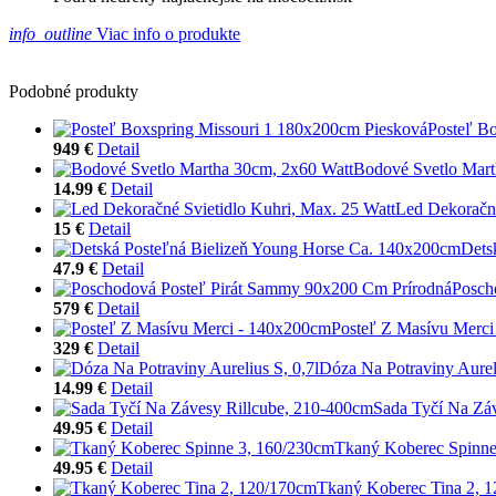
info_outline
Viac info o produkte
Podobné produkty
Posteľ B
949 €
Detail
Bodové Svetlo Mart
14.99 €
Detail
Led Dekoračné
15 €
Detail
Dets
47.9 €
Detail
Posch
579 €
Detail
Posteľ Z Masívu Merc
329 €
Detail
Dóza Na Potraviny Aureli
14.99 €
Detail
Sada Tyčí Na Zá
49.95 €
Detail
Tkaný Koberec Spinne
49.95 €
Detail
Tkaný Koberec Tina 2, 