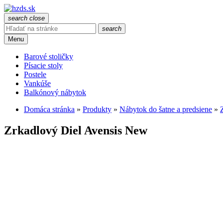
search
close
search
Menu
Barové stoličky
Písacie stoly
Postele
Vankúše
Balkónový nábytok
Domáca stránka
»
Produkty
»
Nábytok do šatne a predsiene
»
Zrkadlový Diel Avensis New