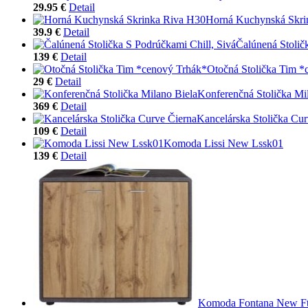
29.95 €
Detail
Horná Kuchynská Skri
39.9 €
Detail
Čalúnená Stolič
139 €
Detail
Otočná Stolička Tim *
29 €
Detail
Konferenčná Stolička Mi
369 €
Detail
Kancelárska Stolička Cur
109 €
Detail
Komoda Lissi New Lssk01
139 €
Detail
Komoda Fontana New F