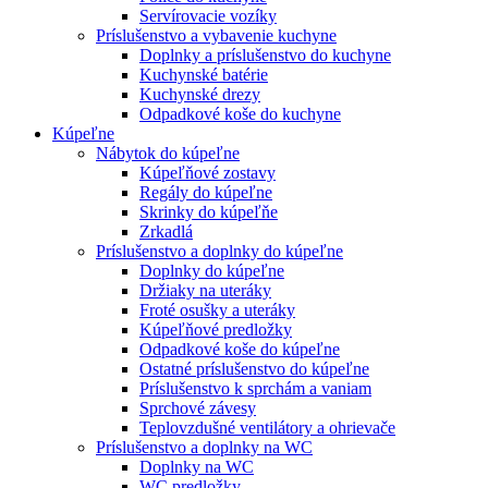
Servírovacie vozíky
Príslušenstvo a vybavenie kuchyne
Doplnky a príslušenstvo do kuchyne
Kuchynské batérie
Kuchynské drezy
Odpadkové koše do kuchyne
Kúpeľne
Nábytok do kúpeľne
Kúpeľňové zostavy
Regály do kúpeľne
Skrinky do kúpeľňe
Zrkadlá
Príslušenstvo a doplnky do kúpeľne
Doplnky do kúpeľne
Držiaky na uteráky
Froté osušky a uteráky
Kúpeľňové predložky
Odpadkové koše do kúpeľne
Ostatné príslušenstvo do kúpeľne
Príslušenstvo k sprchám a vaniam
Sprchové závesy
Teplovzdušné ventilátory a ohrievače
Príslušenstvo a doplnky na WC
Doplnky na WC
WC predložky