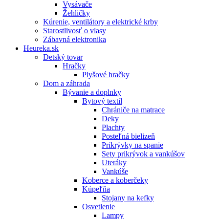
Vysávače
Žehličky
Kúrenie, ventilátory a elektrické krby
Starostlivosť o vlasy
Zábavná elektronika
Heureka.sk
Detský tovar
Hračky
Plyšové hračky
Dom a záhrada
Bývanie a doplnky
Bytový textil
Chrániče na matrace
Deky
Plachty
Posteľná bielizeň
Prikrývky na spanie
Sety prikrývok a vankúšov
Uteráky
Vankúše
Koberce a koberčeky
Kúpeľňa
Stojany na kefky
Osvetlenie
Lampy