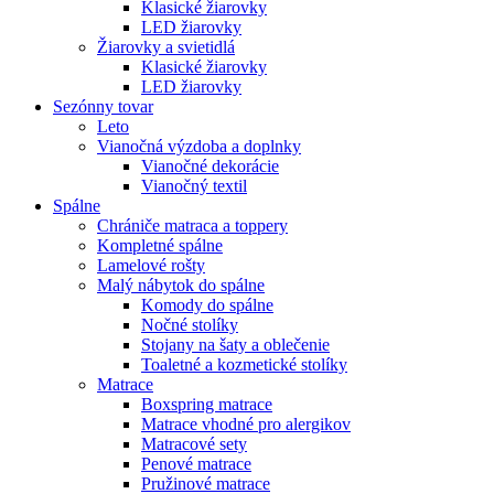
Klasické žiarovky
LED žiarovky
Žiarovky a svietidlá
Klasické žiarovky
LED žiarovky
Sezónny tovar
Leto
Vianočná výzdoba a doplnky
Vianočné dekorácie
Vianočný textil
Spálne
Chrániče matraca a toppery
Kompletné spálne
Lamelové rošty
Malý nábytok do spálne
Komody do spálne
Nočné stolíky
Stojany na šaty a oblečenie
Toaletné a kozmetické stolíky
Matrace
Boxspring matrace
Matrace vhodné pro alergikov
Matracové sety
Penové matrace
Pružinové matrace