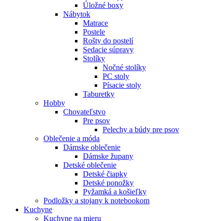
Úložné boxy
Nábytok
Matrace
Postele
Rošty do postelí
Sedacie súpravy
Stolíky
Nočné stolíky
PC stoly
Písacie stoly
Taburetky
Hobby
Chovateľstvo
Pre psov
Pelechy a búdy pre psov
Oblečenie a móda
Dámske oblečenie
Dámske župany
Detské oblečenie
Detské čiapky
Detské ponožky
Pyžamká a košieľky
Podložky a stojany k notebookom
Kuchyne
Kuchyne na mieru