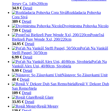
Jersey Ca. 140x200cm
34.9 €
Detail
Rozkladacia Pohovka
Cora Sivá
389 €
Detail
Dvojmiestna Pohovka Nicolo
739 €
Detail
Posteľná
Bielizeň Pure Wende Xxl, 200/220cm
34.95 €
Detail
Poťah Na Vankúš
Steffi Paspel, 50/50cm
6.99 €
Detail
Poťah Na
Vankúš Alex Uni, 40/80cm, Sivobiela
9.99 €
Detail
Nástavec So Zásuvkami Unit
40 €
Detail
Regál V Dekore Dub
San Remo/biela
109 €
Detail
Regál Glare
33.95 €
Detail
Regál Meggy
139 €
Detail