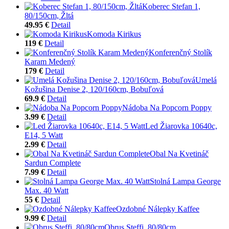
Koberec Stefan 1,
80/150cm, Žltá
49.95 €
Detail
Komoda Kirikus
119 €
Detail
Konferenčný Stolík
Karam Medený
179 €
Detail
Umelá
Kožušina Denise 2, 120/160cm, Bobuľová
69.9 €
Detail
Nádoba Na Popcorn Poppy
3.99 €
Detail
Led Žiarovka 10640c,
E14, 5 Watt
2.99 €
Detail
Obal Na Kvetináč
Sardun Complete
7.99 €
Detail
Stolná Lampa George
Max. 40 Watt
55 €
Detail
Ozdobné Nálepky Kaffee
9.99 €
Detail
Obrus Steffi, 80/80cm