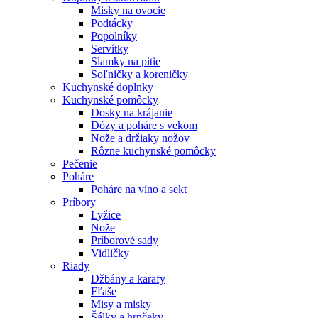
Misky na ovocie
Podtácky
Popolníky
Servítky
Slamky na pitie
Soľničky a koreničky
Kuchynské doplnky
Kuchynské pomôcky
Dosky na krájanie
Dózy a poháre s vekom
Nože a držiaky nožov
Rôzne kuchynské pomôcky
Pečenie
Poháre
Poháre na víno a sekt
Príbory
Lyžice
Nože
Príborové sady
Vidličky
Riady
Džbány a karafy
Fľaše
Misy a misky
Šálky a hrnčeky