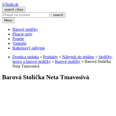
search
close
search
Menu
Barové stoličky
Písacie stoly
Postele
Vankúše
Balkónový nábytok
Domáca stránka
»
Produkty
»
Nábytok do jedálne
»
Stoličky,
lavice a barové stoličky
»
Barové stoličky
»
Barová Stolička
Neta Tmavosivá
Barová Stolička Neta Tmavosivá