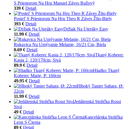
S Priestorom Na Hru Manuel Záves Ružový
339 €
Detail
Posteľ S Priestorom Na Hru Theo R Záves Žlto-Biely
393 €
Detail
Držiak Na Uteráky Easy
11.99 €
Detail
Rukavica Na Umývanie Melanie, 16/21 Cm, Biela
0.69 €
Detail
Tkaný Koberec
Kasia 2, 120/170cm, Sivá
89.9 €
Detail
Hladko Tkaný
Koberec Marie, P: 160cm
49.95 €
Detail
Hlboký Tanier Sahara, Ø:
22cm
11.99 €
Detail
Jedálenská Stolička Rossi
Sivá
49 €
Detail
Kancelárska Stolička
Leon S Čierna
89 €
Detail