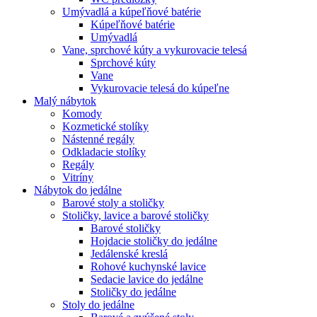
Umývadlá a kúpeľňové batérie
Kúpeľňové batérie
Umývadlá
Vane, sprchové kúty a vykurovacie telesá
Sprchové kúty
Vane
Vykurovacie telesá do kúpeľne
Malý nábytok
Komody
Kozmetické stolíky
Nástenné regály
Odkladacie stolíky
Regály
Vitríny
Nábytok do jedálne
Barové stoly a stoličky
Stoličky, lavice a barové stoličky
Barové stoličky
Hojdacie stoličky do jedálne
Jedálenské kreslá
Rohové kuchynské lavice
Sedacie lavice do jedálne
Stoličky do jedálne
Stoly do jedálne