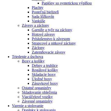
Paplóny so syntetickou výplňou
Plachty
Posteľná bielizeň
Sada lôžkovín
Vankúše
Závesy a záclony
Garniže a tyče na záclony
Hotové závesy
Príslušenstvo k závesom
Strapcové a nitkové záclony
Záclony
Zatemňovacie závesy
Triedenie a úschova
Boxy a košíky
Debny a truhlice
Regálové košíky
Skladacie boxy
Úložné boxy
Zásuvkové boxy
Ostatné organizéry
Skladovanie oblečenia
Viacúčelové vozíky
Závesné organizéry
Varenie a stolovanie
Doplnky k stolovaniu