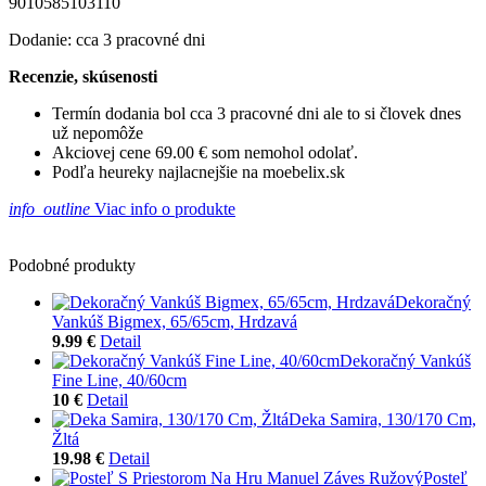
9010585103110
Dodanie: cca 3 pracovné dni
Recenzie, skúsenosti
Termín dodania bol cca 3 pracovné dni ale to si človek dnes
už nepomôže
Akciovej cene 69.00 € som nemohol odolať.
Podľa heureky najlacnejšie na moebelix.sk
info_outline
Viac info o produkte
Podobné produkty
Dekoračný
Vankúš Bigmex, 65/65cm, Hrdzavá
9.99 €
Detail
Dekoračný Vankúš
Fine Line, 40/60cm
10 €
Detail
Deka Samira, 130/170 Cm,
Žltá
19.98 €
Detail
Posteľ