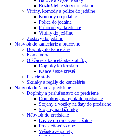
Barové a zvýšené stoly
Rozložitelné stoly do jedálne
Vitríny, komody a police do jedálne
Komody do jedálne
Police do jedálne
Príborníky a kredence
Vitríny do jedálne
Zostavy do jedálne
Nábytok do kancelárie a pracovne
Doplnky do kancelárie
Kontajnery
Otáčacie a kancelárske stoličky
Doplnky ku kreslám
Kancelárske kreslá
Písacie stoly
Skrinky a regály do kancelárie
Nábytok do šatne a predsiene
Doplnky a príslušenstvo do predsiene
Doplnkový nábytok do predsiene
Stojany a vozíky na šaty do predsiene
Stojany na dáždníky
Nábytok do predsiene
Lavice do predsiene a šatne
Predsieňové skrine
Vešiakové panely