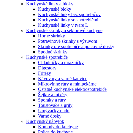
Kuchynské linky a bloky
Kuchynské bloky
Kuchynské linky bez spotrebičov
Kuchynské linky so spotrebičmi
Kuchynské linky v tvare L
Kuchynské skrinky a sektorové kuchyne
Horné skrinky
Potravinové skrinky s výsuvom
Skrinky pre spotrebiče a pracovné dosky
Spodné skrinky
Kuchynské spotrebiče
Chladničky a mrazničky
Digestory
Fritézy
Kávovary a varné kanvice
Mikrovlnné rúry a minipekárne
Ostatné kuchynské elektrospotrebiče
Šejkre a mixéry
Sporáky a rúry
Toustovače a grily
Umývačky riadu
Varné dosky
Kuchynský nábytok
Komody do kuchyne
Police do kuchyne