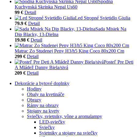
Spodná
Kuchynská Skrinka Nepal Us60
99 €
Detail
Led Stropné Svietidlo Giulia
79.9 €
Detail
Sada Misiek Na
Dip Blacky, 13-Dielna
19.98 €
Detail
Matrac Zo Studenej Peny H3/h5 King Coco 80x200 Cm
299 €
Detail
Posteľ Pre Deti
A Mládež Danny Biela/sivá
209 €
Detail
Dekorácie a bytové doplnky
Hodiny
Obaly na kvetináče
Obrazy
Rámy na obrazy
Stojany na kvety
Sviečky, svietniky, vône a aromalampy
LED-sviečky
Sviečky
Svietniky a stojany na sviečky