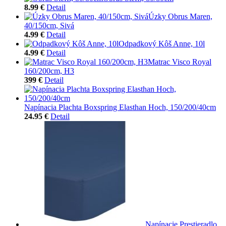
8.99 €
Detail
Úzky Obrus Maren,
40/150cm, Sivá
4.99 €
Detail
Odpadkový Kôš Anne, 10l
4.99 €
Detail
Matrac Visco Royal
160/200cm, H3
399 €
Detail
Napínacia Plachta Boxspring Elasthan Hoch, 150/200/40cm
24.95 €
Detail
Napínacie Prestieradlo