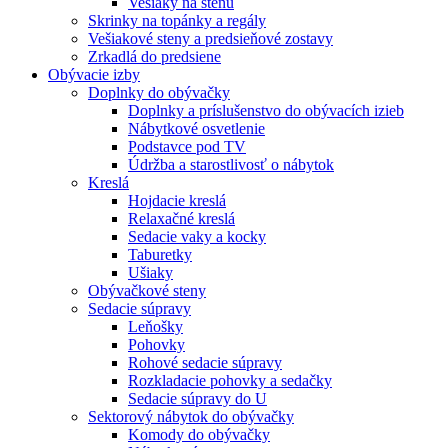
Vešiaky na stenu
Skrinky na topánky a regály
Vešiakové steny a predsieňové zostavy
Zrkadlá do predsiene
Obývacie izby
Doplnky do obývačky
Doplnky a príslušenstvo do obývacích izieb
Nábytkové osvetlenie
Podstavce pod TV
Údržba a starostlivosť o nábytok
Kreslá
Hojdacie kreslá
Relaxačné kreslá
Sedacie vaky a kocky
Taburetky
Ušiaky
Obývačkové steny
Sedacie súpravy
Leňošky
Pohovky
Rohové sedacie súpravy
Rozkladacie pohovky a sedačky
Sedacie súpravy do U
Sektorový nábytok do obývačky
Komody do obývačky