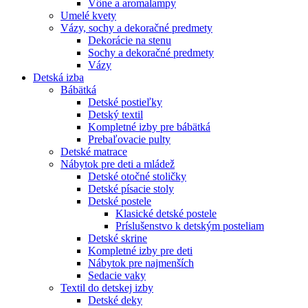
Vône a aromalampy
Umelé kvety
Vázy, sochy a dekoračné predmety
Dekorácie na stenu
Sochy a dekoračné predmety
Vázy
Detská izba
Bábätká
Detské postieľky
Detský textil
Kompletné izby pre bábätká
Prebaľovacie pulty
Detské matrace
Nábytok pre deti a mládež
Detské otočné stoličky
Detské písacie stoly
Detské postele
Klasické detské postele
Príslušenstvo k detským posteliam
Detské skrine
Kompletné izby pre deti
Nábytok pre najmenších
Sedacie vaky
Textil do detskej izby
Detské deky