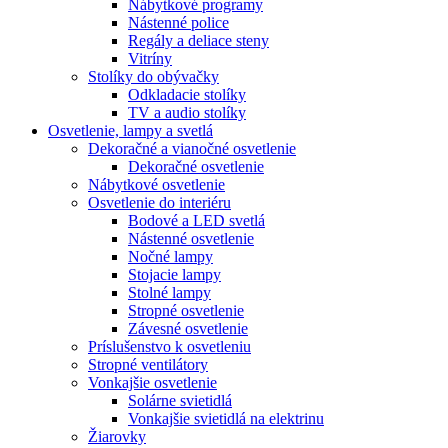
Nábytkové programy
Nástenné police
Regály a deliace steny
Vitríny
Stolíky do obývačky
Odkladacie stolíky
TV a audio stolíky
Osvetlenie, lampy a svetlá
Dekoračné a vianočné osvetlenie
Dekoračné osvetlenie
Nábytkové osvetlenie
Osvetlenie do interiéru
Bodové a LED svetlá
Nástenné osvetlenie
Nočné lampy
Stojacie lampy
Stolné lampy
Stropné osvetlenie
Závesné osvetlenie
Príslušenstvo k osvetleniu
Stropné ventilátory
Vonkajšie osvetlenie
Solárne svietidlá
Vonkajšie svietidlá na elektrinu
Žiarovky