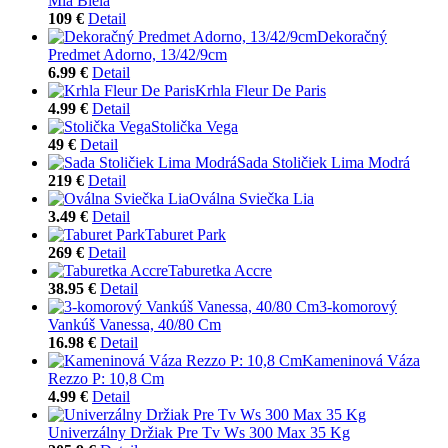
Mia Biela
109 €
Detail
Dekoračný
Predmet Adorno, 13/42/9cm
6.99 €
Detail
Krhla Fleur De Paris
4.99 €
Detail
Stolička Vega
49 €
Detail
Sada Stoličiek Lima Modrá
219 €
Detail
Oválna Sviečka Lia
3.49 €
Detail
Taburet Park
269 €
Detail
Taburetka Accre
38.95 €
Detail
3-komorový
Vankúš Vanessa, 40/80 Cm
16.98 €
Detail
Kameninová Váza
Rezzo P: 10,8 Cm
4.99 €
Detail
Univerzálny Držiak Pre Tv Ws 300 Max 35 Kg