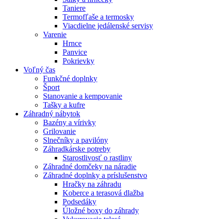
Taniere
Termofľaše a termosky
Viacdielne jedálenské servisy
Varenie
Hrnce
Panvice
Pokrievky
Voľný čas
Funkčné doplnky
Šport
Stanovanie a kempovanie
Tašky a kufre
Záhradný nábytok
Bazény a vírivky
Grilovanie
Slnečníky a pavilóny
Záhradkárske potreby
Starostlivosť o rastliny
Záhradné domčeky na náradie
Záhradné doplnky a príslušenstvo
Hračky na záhradu
Koberce a terasová dlažba
Podsedáky
Úložné boxy do záhrady