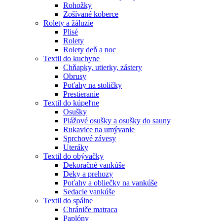
Rohožky
Zošívané koberce
Rolety a žáluzie
Plisé
Rolety
Rolety deň a noc
Textil do kuchyne
Chňapky, utierky, zástery
Obrusy
Poťahy na stoličky
Prestieranie
Textil do kúpeľne
Osušky
Plážové osušky a osušky do sauny
Rukavice na umývanie
Sprchové závesy
Uteráky
Textil do obývačky
Dekoračné vankúše
Deky a prehozy
Poťahy a obliečky na vankúše
Sedacie vankúše
Textil do spálne
Chrániče matraca
Paplóny