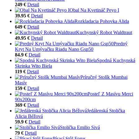
249 €
Detail
Obal Na Kvetináč Peyo I
39.95 €
Detail
Rozkladacia Pohovka Alida
649 €
Detail
Kuchynský Robot Waldtraut
49.95 €
Detail
Predný
Kryt Na Umývačku Riadu Nano Gsp50
84.9 €
Detail
Spodná Kuchynská
Skrinka Wito Biela
119 €
Detail
Príručný Stolík Mumbai
Masív
159 €
Detail
Posteľ Z Masívu Merci
90x200cm
369 €
Detail
Jedálenská Stolička
Alicia Béžová
59.9 €
Detail
Stolička Emilio Sivá
79 €
Detail
Písací Stôl Forus