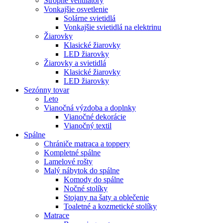
Stropné ventilátory
Vonkajšie osvetlenie
Solárne svietidlá
Vonkajšie svietidlá na elektrinu
Žiarovky
Klasické žiarovky
LED žiarovky
Žiarovky a svietidlá
Klasické žiarovky
LED žiarovky
Sezónny tovar
Leto
Vianočná výzdoba a doplnky
Vianočné dekorácie
Vianočný textil
Spálne
Chrániče matraca a toppery
Kompletné spálne
Lamelové rošty
Malý nábytok do spálne
Komody do spálne
Nočné stolíky
Stojany na šaty a oblečenie
Toaletné a kozmetické stolíky
Matrace