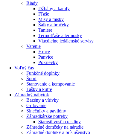
Riady
Džbány a karafy
Fľaše
Misy a misky
Šálky a hrnčeky
Taniere
Termofľaše a termosky
Viacdielne jedálenské servisy
Varenie
Hrnce
Panvice
Pokrievky
Voľný čas
Funkčné doplnky
Šport
Stanovanie a kempovanie
Tašky a kufre
Záhradný nábytok
Bazény a vírivky
Grilovanie
Slnečníky a pavilóny
Záhradkárske potreby
Starostlivosť o rastliny
Záhradné domčeky na náradie
Záhradné doplnky a príslušenstvo