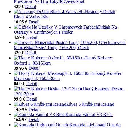
Priestorom Na Hru Toby R Záves Pirát
429 €
Detail
Nástenný Držiak
Block 4 Weiss -Sb-
10.95 €
Detail
Držiak Na
Uteráky V Chrómových Farbách
4.99 €
Detail
Drevená
Manželská Posteľ Tonja, 160x200, Orech
329 €
Detail
Tkaný Koberec
Oxford 1, 80/150cm
39.95 €
Detail
Tkaný Koberec
Mississippi 3, 160/230cm
64.9 €
Detail
Tkaný Koberec Desire,
120/170cm
99.9 €
Detail
Záves S Krúžkami Iceland
14.99 €
Detail
Komoda Vandol V3 Biela
164.9 €
Detail
Komoda Highboard Ontario