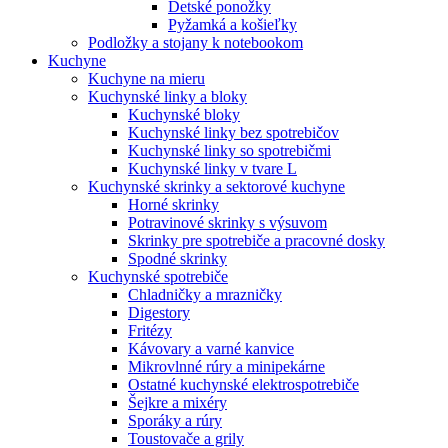
Detské ponožky
Pyžamká a košieľky
Podložky a stojany k notebookom
Kuchyne
Kuchyne na mieru
Kuchynské linky a bloky
Kuchynské bloky
Kuchynské linky bez spotrebičov
Kuchynské linky so spotrebičmi
Kuchynské linky v tvare L
Kuchynské skrinky a sektorové kuchyne
Horné skrinky
Potravinové skrinky s výsuvom
Skrinky pre spotrebiče a pracovné dosky
Spodné skrinky
Kuchynské spotrebiče
Chladničky a mrazničky
Digestory
Fritézy
Kávovary a varné kanvice
Mikrovlnné rúry a minipekárne
Ostatné kuchynské elektrospotrebiče
Šejkre a mixéry
Sporáky a rúry
Toustovače a grily