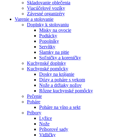
Skladovanie oblečenia
Viacúčelové vozíky
Závesné organizéry
Varenie a stolovanie
Doplnky k stolovaniu
Misky na ovocie
Podtácky
Popolníky
Servítky
Slamky na pitie
Soľničky a koreničky
Kuchynské doplnky
Kuchynské pomôcky
Dosky na krájanie
Dózy a poháre s vekom
Nože a držiaky nožov
Rôzne kuchynské pomôcky
Pečenie
Poháre
Poháre na víno a sekt
Príbory
Lyžice
Nože
Príborové sady
Vidličky