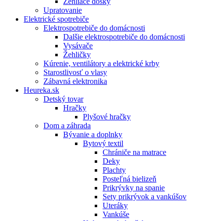
Žehliace dosky
Upratovanie
Elektrické spotrebiče
Elektrospotrebiče do domácnosti
Dalšie elektrospotrebiče do domácnosti
Vysávače
Žehličky
Kúrenie, ventilátory a elektrické krby
Starostlivosť o vlasy
Zábavná elektronika
Heureka.sk
Detský tovar
Hračky
Plyšové hračky
Dom a záhrada
Bývanie a doplnky
Bytový textil
Chrániče na matrace
Deky
Plachty
Posteľná bielizeň
Prikrývky na spanie
Sety prikrývok a vankúšov
Uteráky
Vankúše