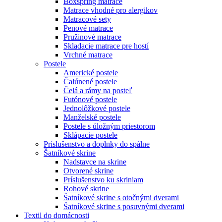
Boxspring matrace
Matrace vhodné pro alergikov
Matracové sety
Penové matrace
Pružinové matrace
Skladacie matrace pre hostí
Vrchné matrace
Postele
Americké postele
Čalúnené postele
Čelá a rámy na posteľ
Futónové postele
Jednolôžkové postele
Manželské postele
Postele s úložným priestorom
Sklápacie postele
Príslušenstvo a doplnky do spálne
Šatníkové skrine
Nadstavce na skrine
Otvorené skrine
Príslušenstvo ku skriniam
Rohové skrine
Šatníkové skrine s otočnými dverami
Šatníkové skrine s posuvnými dverami
Textil do domácnosti