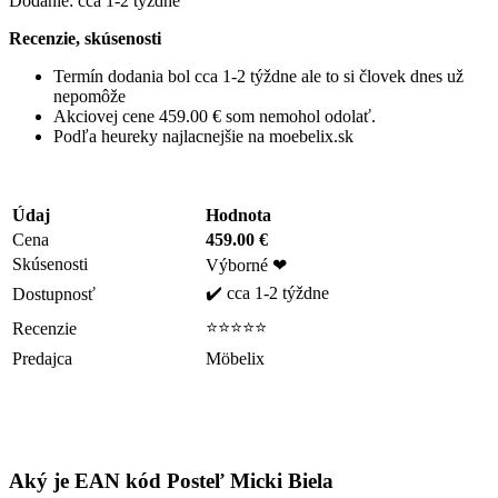
Dodanie: cca 1-2 týždne
Recenzie, skúsenosti
Termín dodania bol cca 1-2 týždne ale to si človek dnes už
nepomôže
Akciovej cene 459.00 € som nemohol odolať.
Podľa heureky najlacnejšie na moebelix.sk
Údaj
Hodnota
Cena
459.00 €
Skúsenosti
Výborné ❤
✔️ cca 1-2 týždne
Dostupnosť
⭐⭐⭐⭐⭐
Recenzie
Predajca
Möbelix
Aký je EAN kód Posteľ Micki Biela