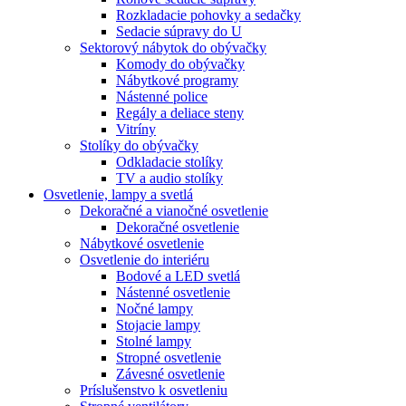
Rozkladacie pohovky a sedačky
Sedacie súpravy do U
Sektorový nábytok do obývačky
Komody do obývačky
Nábytkové programy
Nástenné police
Regály a deliace steny
Vitríny
Stolíky do obývačky
Odkladacie stolíky
TV a audio stolíky
Osvetlenie, lampy a svetlá
Dekoračné a vianočné osvetlenie
Dekoračné osvetlenie
Nábytkové osvetlenie
Osvetlenie do interiéru
Bodové a LED svetlá
Nástenné osvetlenie
Nočné lampy
Stojacie lampy
Stolné lampy
Stropné osvetlenie
Závesné osvetlenie
Príslušenstvo k osvetleniu