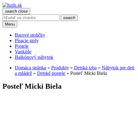
search
close
search
Menu
Barové stoličky
Písacie stoly
Postele
Vankúše
Balkónový nábytok
Domáca stránka
»
Produkty
»
Detská izba
»
Nábytok pre deti
a mládež
»
Detské postele
»
Posteľ Micki Biela
Posteľ Micki Biela