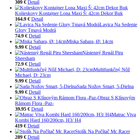
309 €
Detail
Kolieskovy Kontajner Lona Maxi Š: 42cm Dekor Buk
164.9 €
Detail
Lavica Na Sedenie
Glory Tmavá Modrá
74.9 €
Detail
Miska Sahara, Ø: 14cm
9.99 €
Detail
Nástenný Regál Piru
Sheesham
72.9 €
Detail
Multifunkčný Nôž
Michael, D: 23cm
9.99 €
Detail
Sada Nožov Smart, 5-Dielna
9.99 €
Detail
Obraz S Klínovým
Rámom Flora -Paz-
39.95 €
Detail
Matrac Viva
Kombi Hard 160/200cm, H3/ H4
419 €
Detail
Stolík Na Počítač Mc Racer
289 €
Detail