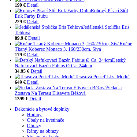
199 €
Detail
Rohový Písací Stôl
Erik Farby Dubu
229 €
Detail
Jedálenská Stolička Eris
Tehlová
89.9 €
Detail
Ručne
Tkaný Koberec Monaco 3, 160/230cm, Sivá
179 €
Detail
Detský
Nafukovací Bazén Fabius Ø Ca. 244cm
34.95 €
Detail
Terasová Posteľ Liza Modrá
649 €
Detail
Sedacia
Zostava Na Terasu Elisaveta Béžová
1399 €
Detail
Dekorácie a bytové doplnky
Hodiny
Obaly na kvetináče
Obrazy
Rámy na obrazy
Stojany na kvety