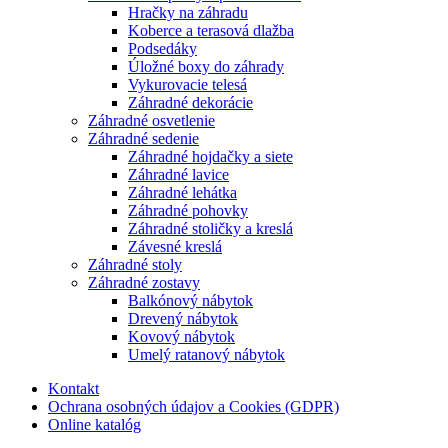
Hračky na záhradu
Koberce a terasová dlažba
Podsedáky
Úložné boxy do záhrady
Vykurovacie telesá
Záhradné dekorácie
Záhradné osvetlenie
Záhradné sedenie
Záhradné hojdačky a siete
Záhradné lavice
Záhradné lehátka
Záhradné pohovky
Záhradné stoličky a kreslá
Závesné kreslá
Záhradné stoly
Záhradné zostavy
Balkónový nábytok
Drevený nábytok
Kovový nábytok
Umelý ratanový nábytok
Kontakt
Ochrana osobných údajov a Cookies (GDPR)
Online katalóg