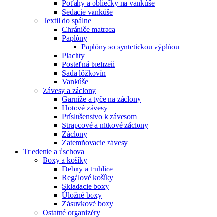
Poťahy a obliečky na vankúše
Sedacie vankúše
Textil do spálne
Chrániče matraca
Paplóny
Paplóny so syntetickou výplňou
Plachty
Posteľná bielizeň
Sada lôžkovín
Vankúše
Závesy a záclony
Garniže a tyče na záclony
Hotové závesy
Príslušenstvo k závesom
Strapcové a nitkové záclony
Záclony
Zatemňovacie závesy
Triedenie a úschova
Boxy a košíky
Debny a truhlice
Regálové košíky
Skladacie boxy
Úložné boxy
Zásuvkové boxy
Ostatné organizéry