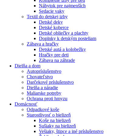
Kompletné izby pre deti
Nábytok pre najmenších
Sedacie vaky
Textil do detskej izby
Detské deky
Detské koberce
Detské obliečky a plachty
Doplnky k detským posteliam
Zábava a hračky
Detské autá a kolobežky
Hračky pre deti
Zábava na záhrade
Dielňa a dom
Autopríslušenstvo
Chovateľstvo
Darčekové príslušenstvo
Dielňa a náradie
Maliarske potreby
Ochrana proti hmyzu
Domácnosť
Odpadkové koše
Starostlivosť o bielizeň
Koše na bielizeň
Sušiaky na bielizeň
Vešiaky, štipce a iné príslušenstvo