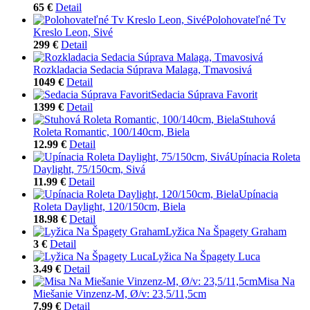
65 €
Detail
Polohovateľné Tv
Kreslo Leon, Sivé
299 €
Detail
Rozkladacia Sedacia Súprava Malaga, Tmavosivá
1049 €
Detail
Sedacia Súprava Favorit
1399 €
Detail
Stuhová
Roleta Romantic, 100/140cm, Biela
12.99 €
Detail
Upínacia Roleta
Daylight, 75/150cm, Sivá
11.99 €
Detail
Upínacia
Roleta Daylight, 120/150cm, Biela
18.98 €
Detail
Lyžica Na Špagety Graham
3 €
Detail
Lyžica Na Špagety Luca
3.49 €
Detail
Misa Na
Miešanie Vinzenz-M, Ø/v: 23,5/11,5cm
7.99 €
Detail