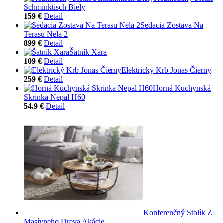
Schminktisch Biely
159 €
Detail
Sedacia Zostava Na
Terasu Nela 2
899 €
Detail
Šatník Xara
109 €
Detail
Elektrický Krb Jonas Čierny
259 €
Detail
Horná Kuchynská
Skrinka Nepal H60
54.9 €
Detail
Konferenčný Stolík Z
Masívneho Dreva Akácie