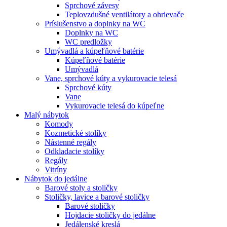
Sprchové závesy
Teplovzdušné ventilátory a ohrievače
Príslušenstvo a doplnky na WC
Doplnky na WC
WC predložky
Umývadlá a kúpeľňové batérie
Kúpeľňové batérie
Umývadlá
Vane, sprchové kúty a vykurovacie telesá
Sprchové kúty
Vane
Vykurovacie telesá do kúpeľne
Malý nábytok
Komody
Kozmetické stolíky
Nástenné regály
Odkladacie stolíky
Regály
Vitríny
Nábytok do jedálne
Barové stoly a stoličky
Stoličky, lavice a barové stoličky
Barové stoličky
Hojdacie stoličky do jedálne
Jedálenské kreslá