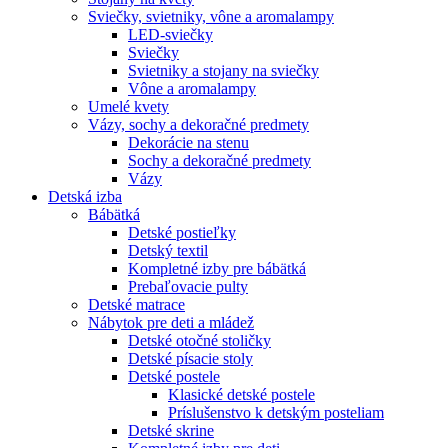
Sviečky, svietniky, vône a aromalampy
LED-sviečky
Sviečky
Svietniky a stojany na sviečky
Vône a aromalampy
Umelé kvety
Vázy, sochy a dekoračné predmety
Dekorácie na stenu
Sochy a dekoračné predmety
Vázy
Detská izba
Bábätká
Detské postieľky
Detský textil
Kompletné izby pre bábätká
Prebaľovacie pulty
Detské matrace
Nábytok pre deti a mládež
Detské otočné stoličky
Detské písacie stoly
Detské postele
Klasické detské postele
Príslušenstvo k detským posteliam
Detské skrine