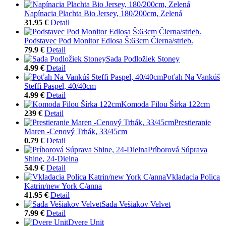
Napínacia Plachta Bio Jersey, 180/200cm, Zelená
31.95 €
Detail
Podstavec Pod Monitor Edlosa Š:63cm Čierna/strieb.
79.9 €
Detail
Sada Podložiek Stoney
4.99 €
Detail
Poťah Na Vankúš
Steffi Paspel, 40/40cm
4.99 €
Detail
Komoda Filou Šírka 122cm
239 €
Detail
Prestieranie
Maren -Cenový Trhák, 33/45cm
0.79 €
Detail
Príborová Súprava
Shine, 24-Dielna
54.9 €
Detail
Vkladacia Polica
Katrin/new York C/anna
41.95 €
Detail
Sada Vešiakov Velvet
7.99 €
Detail
Dvere Unit