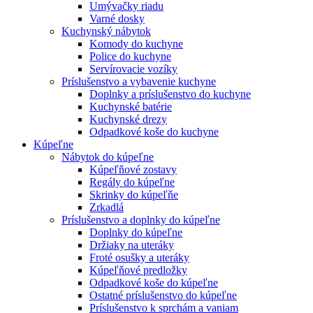
Umývačky riadu
Varné dosky
Kuchynský nábytok
Komody do kuchyne
Police do kuchyne
Servírovacie vozíky
Príslušenstvo a vybavenie kuchyne
Doplnky a príslušenstvo do kuchyne
Kuchynské batérie
Kuchynské drezy
Odpadkové koše do kuchyne
Kúpeľne
Nábytok do kúpeľne
Kúpeľňové zostavy
Regály do kúpeľne
Skrinky do kúpeľňe
Zrkadlá
Príslušenstvo a doplnky do kúpeľne
Doplnky do kúpeľne
Držiaky na uteráky
Froté osušky a uteráky
Kúpeľňové predložky
Odpadkové koše do kúpeľne
Ostatné príslušenstvo do kúpeľne
Príslušenstvo k sprchám a vaniam