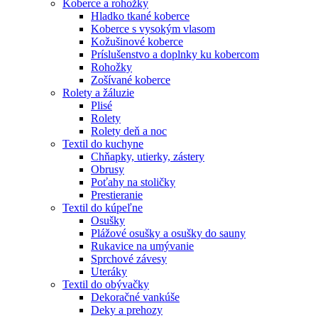
Koberce a rohožky
Hladko tkané koberce
Koberce s vysokým vlasom
Kožušinové koberce
Príslušenstvo a doplnky ku kobercom
Rohožky
Zošívané koberce
Rolety a žáluzie
Plisé
Rolety
Rolety deň a noc
Textil do kuchyne
Chňapky, utierky, zástery
Obrusy
Poťahy na stoličky
Prestieranie
Textil do kúpeľne
Osušky
Plážové osušky a osušky do sauny
Rukavice na umývanie
Sprchové závesy
Uteráky
Textil do obývačky
Dekoračné vankúše
Deky a prehozy