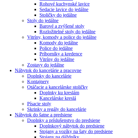
Rohové kuchynské lavice
Sedacie lavice do jedálne
Stoličky do jedálne
Stoly do jedálne
Barové a zvýšené stoly
Rozložitelné stoly do jedálne
Vitríny, komody a police do jedálne
Komody do jedálne
Police do jedálne
Príborníky a kredence
Vitríny do jedálne
Zostavy do jedálne
Nábytok do kancelárie a pracovne
Doplnky do kancelárie
Kontajnery
Otáčacie a kancelárske stoličky
Doplnky ku kreslám
Kancelárske kreslá
Písacie stoly
Skrinky a regály do kancelárie
Nábytok do šatne a predsiene
Doplnky a príslušenstvo do predsiene
Doplnkový nábytok do predsiene
Stojany a vozíky na šaty do predsiene
Stojany na dáždníky