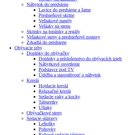
Nábytok do predsiene
Lavice do predsiene a šatne
Predsieňové skrine
Vešiakové panely
Vešiaky na stenu
Skrinky na topánky a regály
Vešiakové steny a predsieňové zostavy
Zrkadlá do predsiene
Obývacie izby
Doplnky do obývačky
Doplnky a príslušenstvo do obývacích izieb
Nábytkové osvetlenie
Podstavce pod TV
Údržba a starostlivosť o nábytok
Kreslá
Hojdacie kreslá
Relaxačné kreslá
Sedacie vaky a kocky
Taburetky
Ušiaky
Obývačkové steny
Sedacie súpravy
Leňošky
Pohovky
Rohové sedacie súpravy