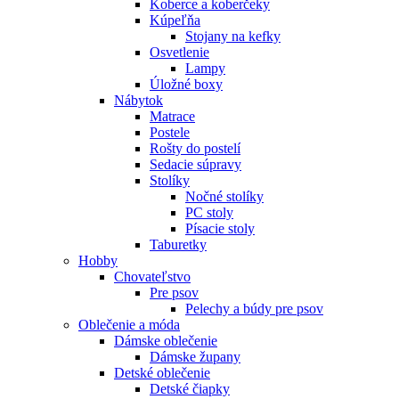
Koberce a koberčeky
Kúpeľňa
Stojany na kefky
Osvetlenie
Lampy
Úložné boxy
Nábytok
Matrace
Postele
Rošty do postelí
Sedacie súpravy
Stolíky
Nočné stolíky
PC stoly
Písacie stoly
Taburetky
Hobby
Chovateľstvo
Pre psov
Pelechy a búdy pre psov
Oblečenie a móda
Dámske oblečenie
Dámske župany
Detské oblečenie
Detské čiapky