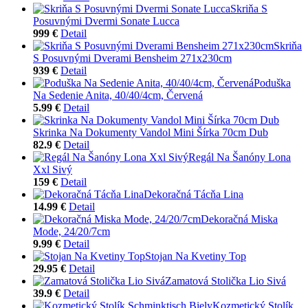
Skriňa S
Posuvnými Dvermi Sonate Lucca
999 €
Detail
Skriňa
S Posuvnými Dverami Bensheim 271x230cm
939 €
Detail
Poduška
Na Sedenie Anita, 40/40/4cm, Červená
5.99 €
Detail
Skrinka Na Dokumenty Vandol Mini Šírka 70cm Dub
82.9 €
Detail
Regál Na Šanóny Lona
Xxl Sivý
159 €
Detail
Dekoračná Tácňa Lina
14.99 €
Detail
Dekoračná Miska
Mode, 24/20/7cm
9.99 €
Detail
Stojan Na Kvetiny Top
29.95 €
Detail
Zamatová Stolička Lio Sivá
39.9 €
Detail
Kozmetický Stolík