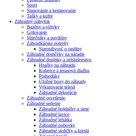
Šport
Stanovanie a kempovanie
Tašky a kufre
Záhradný nábytok
Bazény a vírivky
Grilovanie
Slnečníky a pavilóny
Záhradkárske potreby
Starostlivosť o rastliny
Záhradné domčeky na náradie
Záhradné doplnky a príslušenstvo
Hračky na záhradu
Koberce a terasová dlažba
Podsedáky
Úložné boxy do záhrady
Vykurovacie telesá
Záhradné dekorácie
Záhradné osvetlenie
Záhradné sedenie
Záhradné hojdačky a siete
Záhradné lavice
Záhradné lehátka
Záhradné pohovky
Záhradné stoličky a kreslá