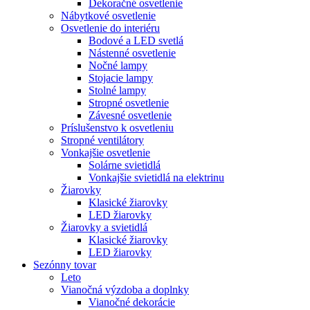
Dekoračné osvetlenie
Nábytkové osvetlenie
Osvetlenie do interiéru
Bodové a LED svetlá
Nástenné osvetlenie
Nočné lampy
Stojacie lampy
Stolné lampy
Stropné osvetlenie
Závesné osvetlenie
Príslušenstvo k osvetleniu
Stropné ventilátory
Vonkajšie osvetlenie
Solárne svietidlá
Vonkajšie svietidlá na elektrinu
Žiarovky
Klasické žiarovky
LED žiarovky
Žiarovky a svietidlá
Klasické žiarovky
LED žiarovky
Sezónny tovar
Leto
Vianočná výzdoba a doplnky
Vianočné dekorácie