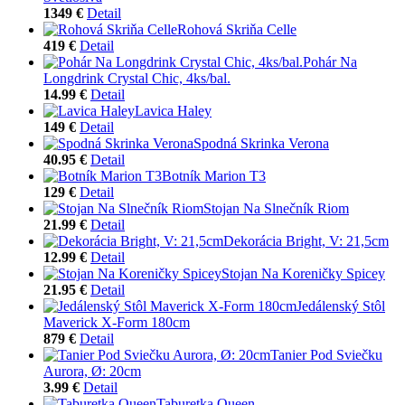
1349 €
Detail
Rohová Skriňa Celle
419 €
Detail
Pohár Na
Longdrink Crystal Chic, 4ks/bal.
14.99 €
Detail
Lavica Haley
149 €
Detail
Spodná Skrinka Verona
40.95 €
Detail
Botník Marion T3
129 €
Detail
Stojan Na Slnečník Riom
21.99 €
Detail
Dekorácia Bright, V: 21,5cm
12.99 €
Detail
Stojan Na Koreničky Spicey
21.95 €
Detail
Jedálenský Stôl
Maverick X-Form 180cm
879 €
Detail
Tanier Pod Sviečku
Aurora, Ø: 20cm
3.99 €
Detail
Taburetka Queen