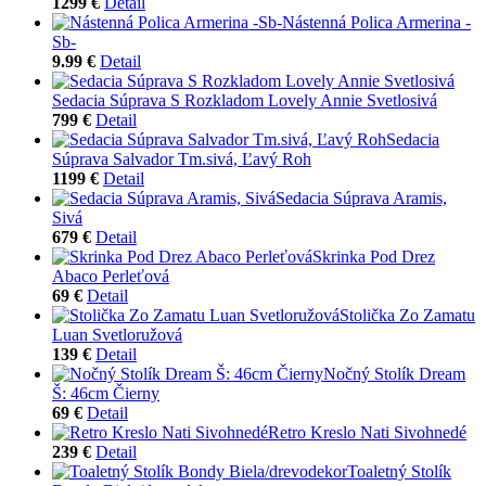
1299 €
Detail
Nástenná Polica Armerina -
Sb-
9.99 €
Detail
Sedacia Súprava S Rozkladom Lovely Annie Svetlosivá
799 €
Detail
Sedacia
Súprava Salvador Tm.sivá, Ľavý Roh
1199 €
Detail
Sedacia Súprava Aramis,
Sivá
679 €
Detail
Skrinka Pod Drez
Abaco Perleťová
69 €
Detail
Stolička Zo Zamatu
Luan Svetloružová
139 €
Detail
Nočný Stolík Dream
Š: 46cm Čierny
69 €
Detail
Retro Kreslo Nati Sivohnedé
239 €
Detail
Toaletný Stolík