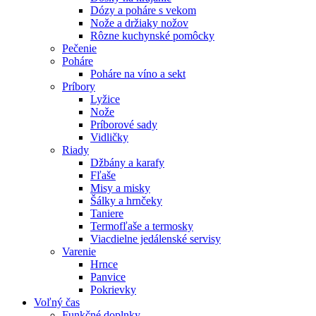
Dózy a poháre s vekom
Nože a držiaky nožov
Rôzne kuchynské pomôcky
Pečenie
Poháre
Poháre na víno a sekt
Príbory
Lyžice
Nože
Príborové sady
Vidličky
Riady
Džbány a karafy
Fľaše
Misy a misky
Šálky a hrnčeky
Taniere
Termofľaše a termosky
Viacdielne jedálenské servisy
Varenie
Hrnce
Panvice
Pokrievky
Voľný čas
Funkčné doplnky