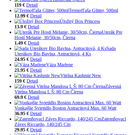
119 €
Detail
Termofľaša Glitter, 500ml
12.99 €
Detail
Úložný Box Princess
13.9 €
Detail
Uterák Pre
Hostí Melanie, 30/50cm, Čierna
1.49 €
Detail
Sada
Uterákov Bio Bavlna, Antracitová, 4 Ks
24.95 €
Detail
Váza Marlene
21.95 €
Detail
Vitrína Kashmir New
159 €
Detail
Závesná
Vitrína Mandosa L Š: 80 Cm Čierna
69.9 €
Detail
Vonkajšie Svietidlo Boston Antracitová Max. 60 Watt
36.95 €
Detail
Zatemňovací
Záves Riccardo, 140/245 Cm
29.95 €
Detail