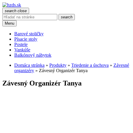
search
close
search
Menu
Barové stoličky
Písacie stoly
Postele
Vankúše
Balkónový nábytok
Domáca stránka
»
Produkty
»
Triedenie a úschova
»
Závesné
organizéry
»
Závesný Organizér Tanya
Závesný Organizér Tanya