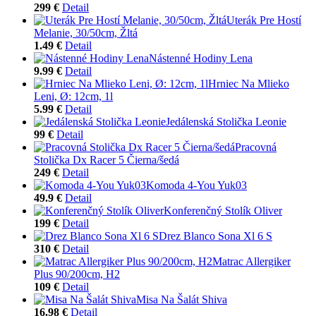
299 €
Detail
Uterák Pre Hostí
Melanie, 30/50cm, Žltá
1.49 €
Detail
Nástenné Hodiny Lena
9.99 €
Detail
Hrniec Na Mlieko
Leni, Ø: 12cm, 1l
5.99 €
Detail
Jedálenská Stolička Leonie
99 €
Detail
Pracovná
Stolička Dx Racer 5 Čierna/šedá
249 €
Detail
Komoda 4-You Yuk03
49.9 €
Detail
Konferenčný Stolík Oliver
199 €
Detail
Drez Blanco Sona Xl 6 S
310 €
Detail
Matrac Allergiker
Plus 90/200cm, H2
109 €
Detail
Misa Na Šalát Shiva
16.98 €
Detail