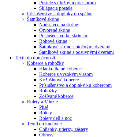
Postele s úložným priestorom
Sklápacie postele
Príslušenstvo a doplnky do spálne
Šatníkové skrine
Nadstavce na skrine
Otvorené skrine
Príslušenstvo ku skriniam
Rohové skrine
Šatníkové skrine s otočnými dverami
Šatníkové skrine s posuvnými dverami
Textil do domácnosti
Koberce a rohožky
Hladko tkané koberce
Koberce s vysokým vlasom
Kožušinové koberce
Príslušenstvo a doplnky ku kobercom
Rohožky
Zošívané koberce
Rolety a žáluzie
Plisé
Rolety
Rolety deň a noc
Textil do kuchyne
Chňapky, utierky, zástery
Obrusy