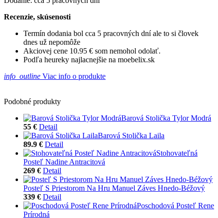
Dodanie: cca 5 pracovných dní
Recenzie, skúsenosti
Termín dodania bol cca 5 pracovných dní ale to si človek
dnes už nepomôže
Akciovej cene 10.95 € som nemohol odolať.
Podľa heureky najlacnejšie na moebelix.sk
info_outline
Viac info o produkte
Podobné produkty
Barová Stolička Tylor Modrá
55 €
Detail
Barová Stolička Laila
89.9 €
Detail
Stohovateľná
Posteľ Nadine Antracitová
269 €
Detail
Posteľ S Priestorom Na Hru Manuel Záves Hnedo-Béžový
339 €
Detail
Poschodová Posteľ Rene
Prírodná