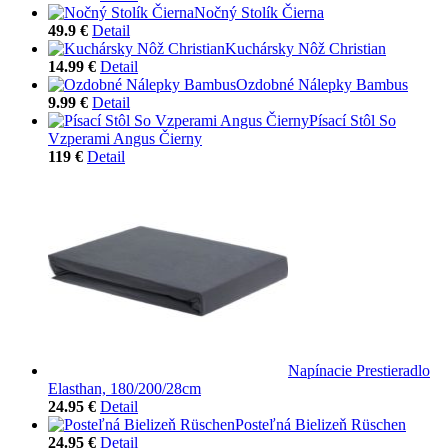
Nočný Stolík Čierna
49.9 €
Detail
Kuchársky Nôž Christian
14.99 €
Detail
Ozdobné Nálepky Bambus
9.99 €
Detail
Písací Stôl So
Vzperami Angus Čierny
119 €
Detail
Napínacie Prestieradlo
Elasthan, 180/200/28cm
24.95 €
Detail
Posteľná Bielizeň Rüschen
24.95 €
Detail