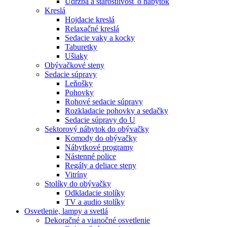
Údržba a starostlivosť o nábytok
Kreslá
Hojdacie kreslá
Relaxačné kreslá
Sedacie vaky a kocky
Taburetky
Ušiaky
Obývačkové steny
Sedacie súpravy
Leňošky
Pohovky
Rohové sedacie súpravy
Rozkladacie pohovky a sedačky
Sedacie súpravy do U
Sektorový nábytok do obývačky
Komody do obývačky
Nábytkové programy
Nástenné police
Regály a deliace steny
Vitríny
Stolíky do obývačky
Odkladacie stolíky
TV a audio stolíky
Osvetlenie, lampy a svetlá
Dekoračné a vianočné osvetlenie