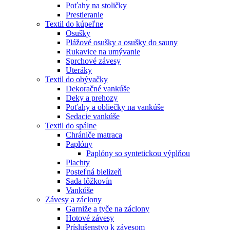
Poťahy na stoličky
Prestieranie
Textil do kúpeľne
Osušky
Plážové osušky a osušky do sauny
Rukavice na umývanie
Sprchové závesy
Uteráky
Textil do obývačky
Dekoračné vankúše
Deky a prehozy
Poťahy a obliečky na vankúše
Sedacie vankúše
Textil do spálne
Chrániče matraca
Paplóny
Paplóny so syntetickou výplňou
Plachty
Posteľná bielizeň
Sada lôžkovín
Vankúše
Závesy a záclony
Garniže a tyče na záclony
Hotové závesy
Príslušenstvo k závesom