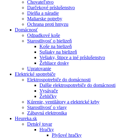
Chovateľstvo
Darčekové príslušenstvo
Dielňa a náradie
Maliarske potreby
Ochrana proti hmyzu
Domácnosť
Odpadkové koše
Starostlivosť o bielizeň
Koše na bielizeň
Sušiaky na bielizeň
Vešiaky, štipce a iné príslušenstvo
Žehliace dosky
Upratovanie
Elektrické spotrebiče
Elektrospotrebiče do domácnosti
Dalšie elektrospotrebiče do domácnosti
Vysávače
Žehličky
Kúrenie, ventilátory a elektrické krby
Starostlivosť o vlasy
Zábavná elektronika
Heureka.sk
Detský tovar
Hračky
Plyšové hračky