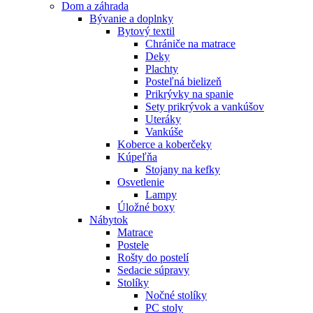
Dom a záhrada
Bývanie a doplnky
Bytový textil
Chrániče na matrace
Deky
Plachty
Posteľná bielizeň
Prikrývky na spanie
Sety prikrývok a vankúšov
Uteráky
Vankúše
Koberce a koberčeky
Kúpeľňa
Stojany na kefky
Osvetlenie
Lampy
Úložné boxy
Nábytok
Matrace
Postele
Rošty do postelí
Sedacie súpravy
Stolíky
Nočné stolíky
PC stoly