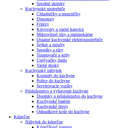
Spodné skrinky
Kuchynské spotrebiče
Chladničky a mrazničky
Digestory
Fritézy
Kávovary a varné kanvice
Mikrovlnné rúry a minipekárne
Ostatné kuchynské elektrospotrebiče
Šejkre a mixéry
Sporáky a rúry
Toustovače a grily
Umývačky riadu
Varné dosky
Kuchynský nábytok
Komody do kuchyne
Police do kuchyne
Servírovacie vozíky
Príslušenstvo a vybavenie kuchyne
Doplnky a príslušenstvo do kuchyne
Kuchynské batérie
Kuchynské drezy
Odpadkové koše do kuchyne
Kúpeľne
Nábytok do kúpeľne
Kúpeľňové zostavy