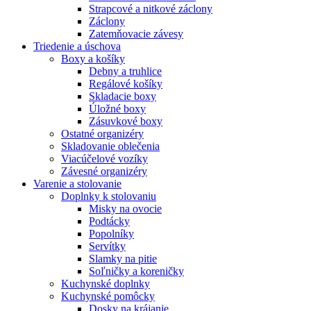
Strapcové a nitkové záclony
Záclony
Zatemňovacie závesy
Triedenie a úschova
Boxy a košíky
Debny a truhlice
Regálové košíky
Skladacie boxy
Úložné boxy
Zásuvkové boxy
Ostatné organizéry
Skladovanie oblečenia
Viacúčelové vozíky
Závesné organizéry
Varenie a stolovanie
Doplnky k stolovaniu
Misky na ovocie
Podtácky
Popolníky
Servítky
Slamky na pitie
Soľničky a koreničky
Kuchynské doplnky
Kuchynské pomôcky
Dosky na krájanie