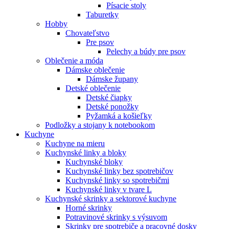
Písacie stoly
Taburetky
Hobby
Chovateľstvo
Pre psov
Pelechy a búdy pre psov
Oblečenie a móda
Dámske oblečenie
Dámske župany
Detské oblečenie
Detské čiapky
Detské ponožky
Pyžamká a košieľky
Podložky a stojany k notebookom
Kuchyne
Kuchyne na mieru
Kuchynské linky a bloky
Kuchynské bloky
Kuchynské linky bez spotrebičov
Kuchynské linky so spotrebičmi
Kuchynské linky v tvare L
Kuchynské skrinky a sektorové kuchyne
Horné skrinky
Potravinové skrinky s výsuvom
Skrinky pre spotrebiče a pracovné dosky