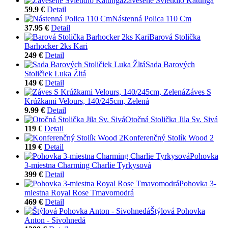
Závesené Svietidlo Katunga
59.9 €
Detail
Nástenná Polica 110 Cm
37.95 €
Detail
Barová Stolička
Barhocker 2ks Kari
249 €
Detail
Sada Barových
Stoličiek Luka Žltá
149 €
Detail
Záves S
Krúžkami Velours, 140/245cm, Zelená
9.99 €
Detail
Otočná Stolička Jila Sv. Sivá
119 €
Detail
Konferenčný Stolík Wood 2
119 €
Detail
Pohovka
3-miestna Charming Charlie Tyrkysová
399 €
Detail
Pohovka 3-
miestna Royal Rose Tmavomodrá
469 €
Detail
Štýlová Pohovka
Anton - Sivohnedá