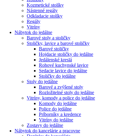
Kozmetické stolíky
Nástenné regály
Odkladacie stolíky
Regály
Vitríny
Nábytok do jedálne
Barové stoly a stoličky
Stoličky, lavice a barové stoličky
Barové stoličky
Hojdacie stoličky do jedálne
Jedálenské kreslá
Rohové kuchynské lavice
Sedacie lavice do jedálne
Stoličky do jedálne
Stoly do jedálne
Barové a zvýšené stoly
Rozložitelné stoly do jedálne
Vitríny, komody a police do jedálne
Komody do jedálne
Police do jedálne
Príborníky a kredence
Vitríny do jedálne
Zostavy do jedálne
Nábytok do kancelárie a pracovne