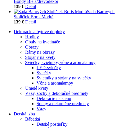
Bondy Biela/drevodekor
139 €
Detail
Sada Barových
Stoličiek Boris Modrá
139 €
Detail
Dekorácie a bytové doplnky
Hodiny
Obaly na kvetináče
Obrazy
Rámy na obrazy
Stojany na kvety
Sviečky, svietniky, vône a aromalampy
LED-sviečky
Sviečky
Svietniky a stojany na sviečky
Vône a aromalampy
Umelé kvety
Vázy, sochy a dekoračné predmety
Dekorácie na stenu
Sochy a dekoračné predmety
Vázy
Detská izba
Bábätká
Detské postieľky