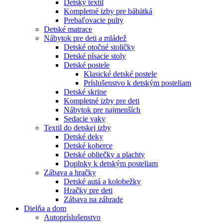
Detský textil
Kompletné izby pre bábätká
Prebaľovacie pulty
Detské matrace
Nábytok pre deti a mládež
Detské otočné stoličky
Detské písacie stoly
Detské postele
Klasické detské postele
Príslušenstvo k detským posteliam
Detské skrine
Kompletné izby pre deti
Nábytok pre najmenších
Sedacie vaky
Textil do detskej izby
Detské deky
Detské koberce
Detské obliečky a plachty
Doplnky k detským posteliam
Zábava a hračky
Detské autá a kolobežky
Hračky pre deti
Zábava na záhrade
Dielňa a dom
Autopríslušenstvo