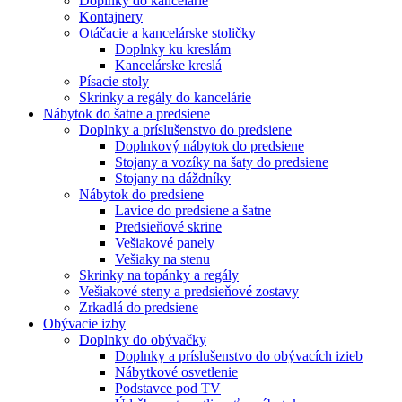
Doplnky do kancelárie
Kontajnery
Otáčacie a kancelárske stoličky
Doplnky ku kreslám
Kancelárske kreslá
Písacie stoly
Skrinky a regály do kancelárie
Nábytok do šatne a predsiene
Doplnky a príslušenstvo do predsiene
Doplnkový nábytok do predsiene
Stojany a vozíky na šaty do predsiene
Stojany na dáždníky
Nábytok do predsiene
Lavice do predsiene a šatne
Predsieňové skrine
Vešiakové panely
Vešiaky na stenu
Skrinky na topánky a regály
Vešiakové steny a predsieňové zostavy
Zrkadlá do predsiene
Obývacie izby
Doplnky do obývačky
Doplnky a príslušenstvo do obývacích izieb
Nábytkové osvetlenie
Podstavce pod TV