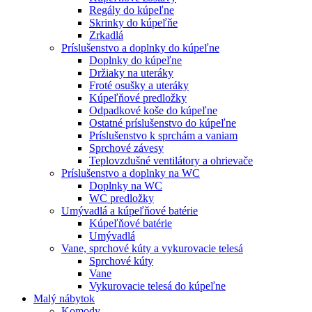
Regály do kúpeľne
Skrinky do kúpeľňe
Zrkadlá
Príslušenstvo a doplnky do kúpeľne
Doplnky do kúpeľne
Držiaky na uteráky
Froté osušky a uteráky
Kúpeľňové predložky
Odpadkové koše do kúpeľne
Ostatné príslušenstvo do kúpeľne
Príslušenstvo k sprchám a vaniam
Sprchové závesy
Teplovzdušné ventilátory a ohrievače
Príslušenstvo a doplnky na WC
Doplnky na WC
WC predložky
Umývadlá a kúpeľňové batérie
Kúpeľňové batérie
Umývadlá
Vane, sprchové kúty a vykurovacie telesá
Sprchové kúty
Vane
Vykurovacie telesá do kúpeľne
Malý nábytok
Komody