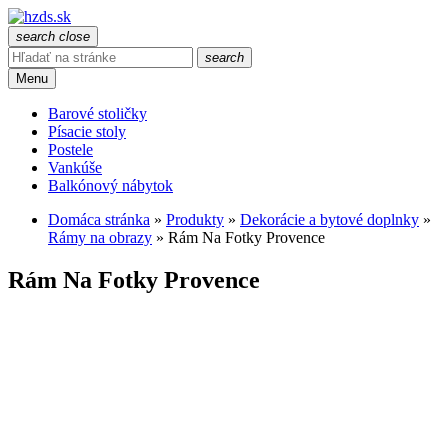
search
close
search
Menu
Barové stoličky
Písacie stoly
Postele
Vankúše
Balkónový nábytok
Domáca stránka
»
Produkty
»
Dekorácie a bytové doplnky
»
Rámy na obrazy
»
Rám Na Fotky Provence
Rám Na Fotky Provence