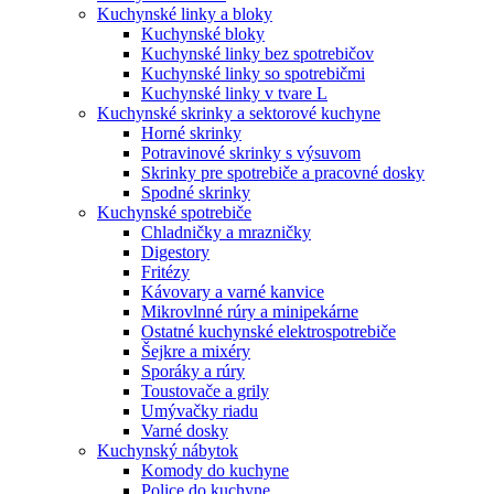
Kuchynské linky a bloky
Kuchynské bloky
Kuchynské linky bez spotrebičov
Kuchynské linky so spotrebičmi
Kuchynské linky v tvare L
Kuchynské skrinky a sektorové kuchyne
Horné skrinky
Potravinové skrinky s výsuvom
Skrinky pre spotrebiče a pracovné dosky
Spodné skrinky
Kuchynské spotrebiče
Chladničky a mrazničky
Digestory
Fritézy
Kávovary a varné kanvice
Mikrovlnné rúry a minipekárne
Ostatné kuchynské elektrospotrebiče
Šejkre a mixéry
Sporáky a rúry
Toustovače a grily
Umývačky riadu
Varné dosky
Kuchynský nábytok
Komody do kuchyne
Police do kuchyne