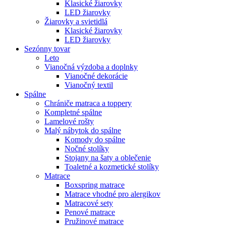
Klasické žiarovky
LED žiarovky
Žiarovky a svietidlá
Klasické žiarovky
LED žiarovky
Sezónny tovar
Leto
Vianočná výzdoba a doplnky
Vianočné dekorácie
Vianočný textil
Spálne
Chrániče matraca a toppery
Kompletné spálne
Lamelové rošty
Malý nábytok do spálne
Komody do spálne
Nočné stolíky
Stojany na šaty a oblečenie
Toaletné a kozmetické stolíky
Matrace
Boxspring matrace
Matrace vhodné pro alergikov
Matracové sety
Penové matrace
Pružinové matrace