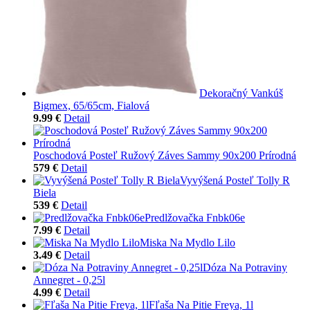
Dekoračný Vankúš
Bigmex, 65/65cm, Fialová
9.99 €
Detail
Poschodová Posteľ Ružový Záves Sammy 90x200 Prírodná
579 €
Detail
Vyvýšená Posteľ Tolly R
Biela
539 €
Detail
Predlžovačka Fnbk06e
7.99 €
Detail
Miska Na Mydlo Lilo
3.49 €
Detail
Dóza Na Potraviny
Annegret - 0,25l
4.99 €
Detail
Fľaša Na Pitie Freya, 1l