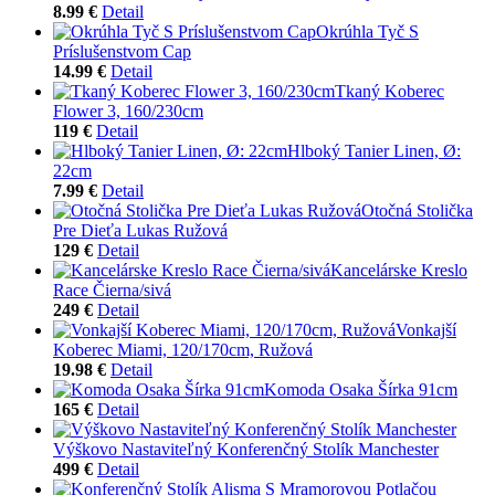
8.99 €
Detail
Okrúhla Tyč S
Príslušenstvom Cap
14.99 €
Detail
Tkaný Koberec
Flower 3, 160/230cm
119 €
Detail
Hlboký Tanier Linen, Ø:
22cm
7.99 €
Detail
Otočná Stolička
Pre Dieťa Lukas Ružová
129 €
Detail
Kancelárske Kreslo
Race Čierna/sivá
249 €
Detail
Vonkajší
Koberec Miami, 120/170cm, Ružová
19.98 €
Detail
Komoda Osaka Šírka 91cm
165 €
Detail
Výškovo Nastaviteľný Konferenčný Stolík Manchester
499 €
Detail