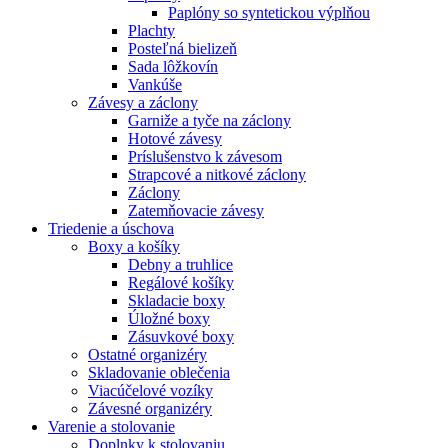
Paplóny so syntetickou výplňou
Plachty
Posteľná bielizeň
Sada lôžkovín
Vankúše
Závesy a záclony
Garniže a tyče na záclony
Hotové závesy
Príslušenstvo k závesom
Strapcové a nitkové záclony
Záclony
Zatemňovacie závesy
Triedenie a úschova
Boxy a košíky
Debny a truhlice
Regálové košíky
Skladacie boxy
Úložné boxy
Zásuvkové boxy
Ostatné organizéry
Skladovanie oblečenia
Viacúčelové vozíky
Závesné organizéry
Varenie a stolovanie
Doplnky k stolovaniu