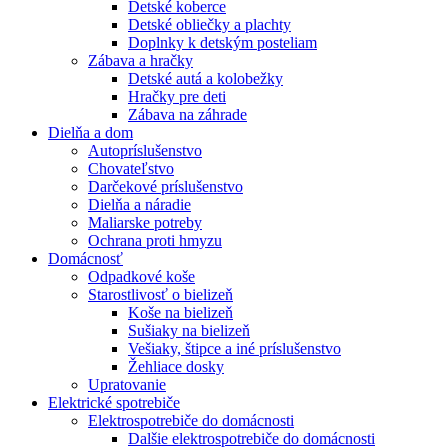
Detské koberce
Detské obliečky a plachty
Doplnky k detským posteliam
Zábava a hračky
Detské autá a kolobežky
Hračky pre deti
Zábava na záhrade
Dielňa a dom
Autopríslušenstvo
Chovateľstvo
Darčekové príslušenstvo
Dielňa a náradie
Maliarske potreby
Ochrana proti hmyzu
Domácnosť
Odpadkové koše
Starostlivosť o bielizeň
Koše na bielizeň
Sušiaky na bielizeň
Vešiaky, štipce a iné príslušenstvo
Žehliace dosky
Upratovanie
Elektrické spotrebiče
Elektrospotrebiče do domácnosti
Dalšie elektrospotrebiče do domácnosti