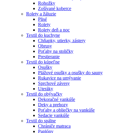
Rohožky
Zošívané koberce
Rolety a žáluzie
Plisé
Rolety
Rolety deň a noc
Textil do kuchyne
Chňapky, utierky, zástery
Obrusy
Poťahy na stoličky
Prestieranie
Textil do kúpeľne
Osušky
Plážové osušky a osušky do sauny
Rukavice na umývanie
Sprchové závesy
Uteráky
Textil do obývačky
Dekoračné vankúše
Deky a prehozy
Poťahy a obliečky na vankúše
Sedacie vankúše
Textil do spálne
Chrániče matraca
Paplóny