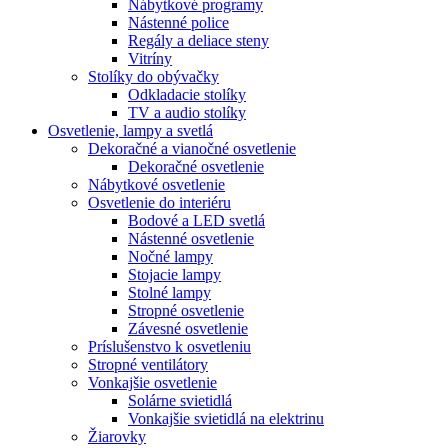
Nábytkové programy
Nástenné police
Regály a deliace steny
Vitríny
Stolíky do obývačky
Odkladacie stolíky
TV a audio stolíky
Osvetlenie, lampy a svetlá
Dekoračné a vianočné osvetlenie
Dekoračné osvetlenie
Nábytkové osvetlenie
Osvetlenie do interiéru
Bodové a LED svetlá
Nástenné osvetlenie
Nočné lampy
Stojacie lampy
Stolné lampy
Stropné osvetlenie
Závesné osvetlenie
Príslušenstvo k osvetleniu
Stropné ventilátory
Vonkajšie osvetlenie
Solárne svietidlá
Vonkajšie svietidlá na elektrinu
Žiarovky