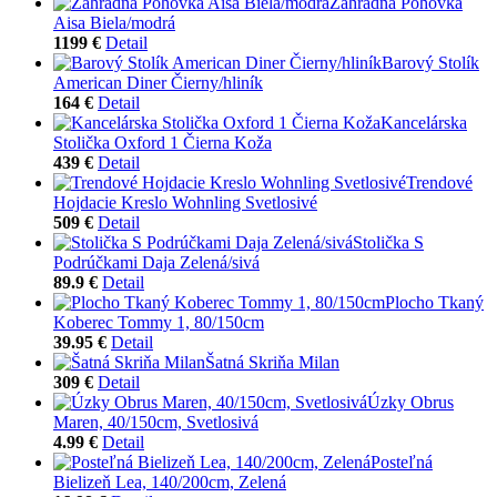
Záhradná Pohovka
Aisa Biela/modrá
1199 €
Detail
Barový Stolík
American Diner Čierny/hliník
164 €
Detail
Kancelárska
Stolička Oxford 1 Čierna Koža
439 €
Detail
Trendové
Hojdacie Kreslo Wohnling Svetlosivé
509 €
Detail
Stolička S
Podrúčkami Daja Zelená/sivá
89.9 €
Detail
Plocho Tkaný
Koberec Tommy 1, 80/150cm
39.95 €
Detail
Šatná Skriňa Milan
309 €
Detail
Úzky Obrus
Maren, 40/150cm, Svetlosivá
4.99 €
Detail
Posteľná
Bielizeň Lea, 140/200cm, Zelená