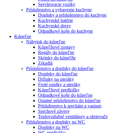
Servírovacie vozíky
Príslušenstvo a vybavenie kuchyne
Doplnky a príslušenstvo do kuchyne
Kuchynské batérie
Kuchynské drezy
Odpadkové koše do kuchyne
Kúpeľne
Nábytok do kúpeľne
Kúpeľňové zostavy
Regály do kúpeľne
Skrinky do kúpeľňe
Zrkadlá
Príslušenstvo a doplnky do kúpeľne
Doplnky do kúpeľne
Držiaky na uteráky
Froté osušky a uteráky
Kúpeľňové predložky
Odpadkové koše do kúpeľne
Ostatné príslušenstvo do kúpeľne
Príslušenstvo k sprchám a vaniam
Sprchové závesy
Teplovzdušné ventilátory a ohrievače
Príslušenstvo a doplnky na WC
Doplnky na WC
WC predložky