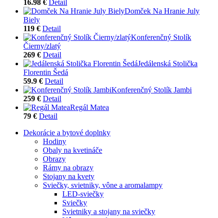
16.98 €
Detail
Domček Na Hranie July
Biely
119 €
Detail
Konferenčný Stolík
Čierny/zlatý
269 €
Detail
Jedálenská Stolička
Florentin Šedá
59.9 €
Detail
Konferenčný Stolík Jambi
259 €
Detail
Regál Matea
79 €
Detail
Dekorácie a bytové doplnky
Hodiny
Obaly na kvetináče
Obrazy
Rámy na obrazy
Stojany na kvety
Sviečky, svietniky, vône a aromalampy
LED-sviečky
Sviečky
Svietniky a stojany na sviečky