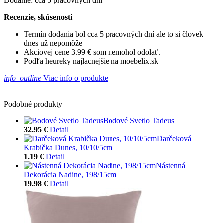
Dodanie: cca 5 pracovných dní
Recenzie, skúsenosti
Termín dodania bol cca 5 pracovných dní ale to si človek
dnes už nepomôže
Akciovej cene 3.99 € som nemohol odolať.
Podľa heureky najlacnejšie na moebelix.sk
info_outline
Viac info o produkte
Podobné produkty
Bodové Svetlo Tadeus
32.95 €
Detail
Darčeková
Krabička Dunes, 10/10/5cm
1.19 €
Detail
Nástenná
Dekorácia Nadine, 198/15cm
19.98 €
Detail