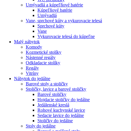
Umývadlá a kúpeľňové batérie
Kúpeľňové batérie
Umývadlá
Vane, sprchové kúty a vykurovacie telesá
Sprchové kúty
Vane
Vykurovacie telesá do kúpeľne
Malý nábytok
Komody
Kozmetické stolíky
Nástenné regály
Odkladacie stolíky
Regály
Vitríny
Nábytok do jedálne
Barové stoly a stoličky
Stoličky, lavice a barové stoličky
Barové stoličky
Hojdacie stoličky do jedálne
Jedálenské kreslá
Rohové kuchynské lavice
Sedacie lavice do jedálne
Stoličky do jedálne
Stoly do jedálne