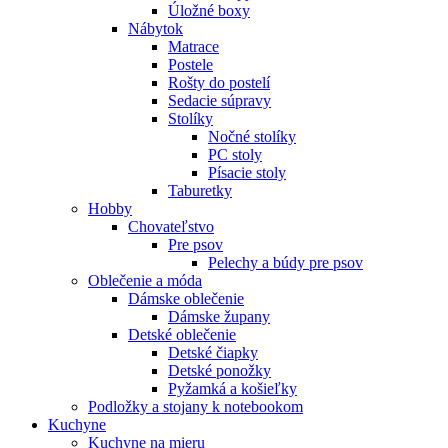
Úložné boxy
Nábytok
Matrace
Postele
Rošty do postelí
Sedacie súpravy
Stolíky
Nočné stolíky
PC stoly
Písacie stoly
Taburetky
Hobby
Chovateľstvo
Pre psov
Pelechy a búdy pre psov
Oblečenie a móda
Dámske oblečenie
Dámske župany
Detské oblečenie
Detské čiapky
Detské ponožky
Pyžamká a košieľky
Podložky a stojany k notebookom
Kuchyne
Kuchyne na mieru