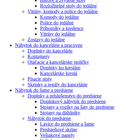
Barové a zvýšené stoly
Rozložitelné stoly do jedálne
Vitríny, komody a police do jedálne
Komody do jedálne
Police do jedálne
Príborníky a kredence
Vitríny do jedálne
Zostavy do jedálne
Nábytok do kancelárie a pracovne
Doplnky do kancelárie
Kontajnery
Otáčacie a kancelárske stoličky
Doplnky ku kreslám
Kancelárske kreslá
Písacie stoly
Skrinky a regály do kancelárie
Nábytok do šatne a predsiene
Doplnky a príslušenstvo do predsiene
Doplnkový nábytok do predsiene
Stojany a vozíky na šaty do predsiene
Stojany na dáždníky
Nábytok do predsiene
Lavice do predsiene a šatne
Predsieňové skrine
Vešiakové panely