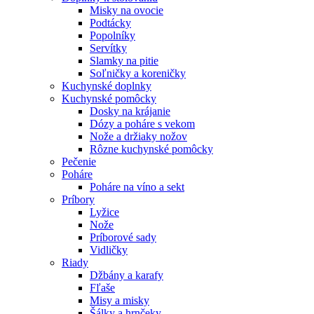
Misky na ovocie
Podtácky
Popolníky
Servítky
Slamky na pitie
Soľničky a koreničky
Kuchynské doplnky
Kuchynské pomôcky
Dosky na krájanie
Dózy a poháre s vekom
Nože a držiaky nožov
Rôzne kuchynské pomôcky
Pečenie
Poháre
Poháre na víno a sekt
Príbory
Lyžice
Nože
Príborové sady
Vidličky
Riady
Džbány a karafy
Fľaše
Misy a misky
Šálky a hrnčeky