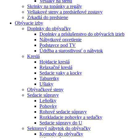
Vešiaky na stenu
Skrinky na topánky a regály
Vešiakové steny a predsieňové zostavy
Zrkadlá do predsiene
Obývacie izby
Doplnky do obývačky
Doplnky a príslušenstvo do obývacích izieb
Nábytkové osvetlenie
Podstavce pod TV
Údržba a starostlivosť o nábytok
Kreslá
Hojdacie kreslá
Relaxačné kreslá
Sedacie vaky a kocky
Taburetky
Ušiaky
Obývačkové steny
Sedacie súpravy
Leňošky
Pohovky
Rohové sedacie súpravy
Rozkladacie pohovky a sedačky
Sedacie súpravy do U
Sektorový nábytok do obývačky
Komody do obývačky