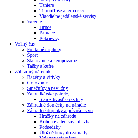
Taniere
Termofľaše a termosky
Viacdielne jedálenské servisy
Varenie
Hrnce
Panvice
Pokrievky
Voľný čas
Funkčné doplnky
Šport
Stanovanie a kempovanie
Tašky a kufre
Záhradný nábytok
Bazény a vírivky
Grilovanie
Slnečníky a pavilóny
Záhradkárske potreby
Starostlivosť o rastliny
Záhradné domčeky na náradie
Záhradné doplnky a príslušenstvo
Hračky na záhradu
Koberce a terasová dlažba
Podsedáky
Úložné boxy do záhrady