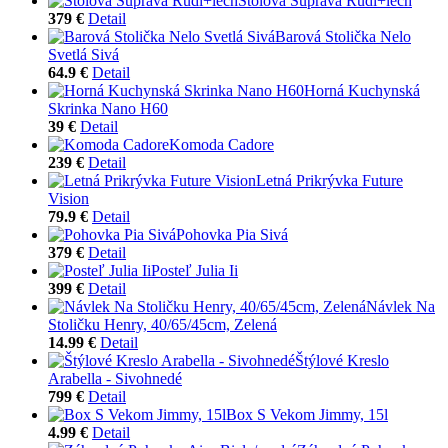
Stolová Súprava Rudi+lech
379 €
Detail
Barová Stolička Nelo
Svetlá Sivá
64.9 €
Detail
Horná Kuchynská
Skrinka Nano H60
39 €
Detail
Komoda Cadore
239 €
Detail
Letná Prikrývka Future
Vision
79.9 €
Detail
Pohovka Pia Sivá
379 €
Detail
Posteľ Julia Ii
399 €
Detail
Návlek Na
Stoličku Henry, 40/65/45cm, Zelená
14.99 €
Detail
Štýlové Kreslo
Arabella - Sivohnedé
799 €
Detail
Box S Vekom Jimmy, 15l
4.99 €
Detail