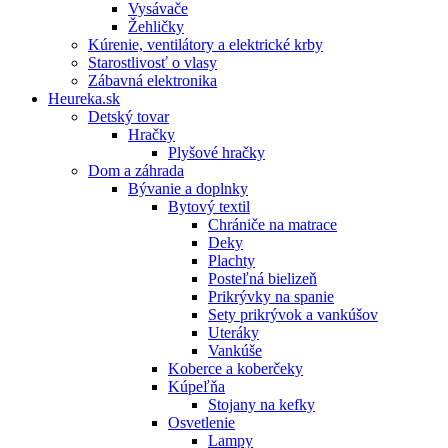
Vysávače
Žehličky
Kúrenie, ventilátory a elektrické krby
Starostlivosť o vlasy
Zábavná elektronika
Heureka.sk
Detský tovar
Hračky
Plyšové hračky
Dom a záhrada
Bývanie a doplnky
Bytový textil
Chrániče na matrace
Deky
Plachty
Posteľná bielizeň
Prikrývky na spanie
Sety prikrývok a vankúšov
Uteráky
Vankúše
Koberce a koberčeky
Kúpeľňa
Stojany na kefky
Osvetlenie
Lampy