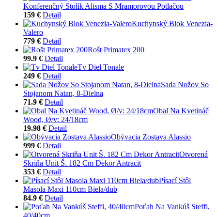
Konferenčný Stolík Alisma S Mramorovou Potlačou
159 €
Detail
Kuchynský Blok Venezia-
Valero
779 €
Detail
Rošt Primatex 200
99.9 €
Detail
Tv Diel Tonale
249 €
Detail
Sada Nožov So
Stojanom Natan, 8-Dielna
71.9 €
Detail
Obal Na Kvetináč
Wood, Ø/v: 24/18cm
19.98 €
Detail
Obývacia Zostava Alassio
999 €
Detail
Otvorená
Skriňa Unit Š. 182 Cm Dekor Antracit
353 €
Detail
Písací Stôl
Masola Maxi 110cm Biela/dub
84.9 €
Detail
Poťah Na Vankúš Steffi,
40/40cm