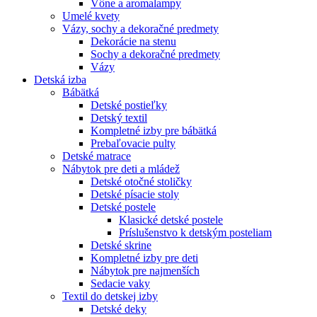
Vône a aromalampy
Umelé kvety
Vázy, sochy a dekoračné predmety
Dekorácie na stenu
Sochy a dekoračné predmety
Vázy
Detská izba
Bábätká
Detské postieľky
Detský textil
Kompletné izby pre bábätká
Prebaľovacie pulty
Detské matrace
Nábytok pre deti a mládež
Detské otočné stoličky
Detské písacie stoly
Detské postele
Klasické detské postele
Príslušenstvo k detským posteliam
Detské skrine
Kompletné izby pre deti
Nábytok pre najmenších
Sedacie vaky
Textil do detskej izby
Detské deky