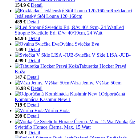
154.9 €
Detail
Rozkladací
Jedálenský Stôl Louna 120-160cm
489 €
Detail
Led
Stropné Svietidlo Eri, Ø/v: 40/19cm, 24 Watt
64.9 €
Detail
Oválna Sviečka Eva
1.69 €
Detail
Sviečka V Skle LISA -JUB-
4.99 €
Detail
Taburetka Hocker Pravá
Koža
147 €
Detail
Váza Jenny, Výška: 50cm
16.98 €
Detail
Odporúčaná
Kombinácia Kashmir New 1
719 €
Detail
Vitrína Viola
299 €
Detail
Vonkajšie
Svietidlo Horace Čierna, Max. 15 Watt
89.9 €
Detail