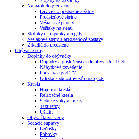
Stojany na dáždníky
Nábytok do predsiene
Lavice do predsiene a šatne
Predsieňové skrine
Vešiakové panely
Vešiaky na stenu
Skrinky na topánky a regály
Vešiakové steny a predsieňové zostavy
Zrkadlá do predsiene
Obývacie izby
Doplnky do obývačky
Doplnky a príslušenstvo do obývacích izieb
Nábytkové osvetlenie
Podstavce pod TV
Údržba a starostlivosť o nábytok
Kreslá
Hojdacie kreslá
Relaxačné kreslá
Sedacie vaky a kocky
Taburetky
Ušiaky
Obývačkové steny
Sedacie súpravy
Leňošky
Pohovky