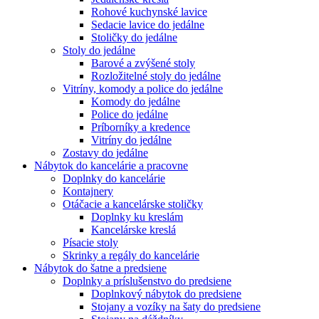
Rohové kuchynské lavice
Sedacie lavice do jedálne
Stoličky do jedálne
Stoly do jedálne
Barové a zvýšené stoly
Rozložitelné stoly do jedálne
Vitríny, komody a police do jedálne
Komody do jedálne
Police do jedálne
Príborníky a kredence
Vitríny do jedálne
Zostavy do jedálne
Nábytok do kancelárie a pracovne
Doplnky do kancelárie
Kontajnery
Otáčacie a kancelárske stoličky
Doplnky ku kreslám
Kancelárske kreslá
Písacie stoly
Skrinky a regály do kancelárie
Nábytok do šatne a predsiene
Doplnky a príslušenstvo do predsiene
Doplnkový nábytok do predsiene
Stojany a vozíky na šaty do predsiene