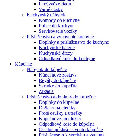
Umývačky riadu
Varné dosky
Kuchynský nábytok
Komody do kuchyne
Police do kuchyne
Servírovacie vozíky
Príslušenstvo a vybavenie kuchyne
Doplnky a príslušenstvo do kuchyne
Kuchynské batérie
Kuchynské drezy
Odpadkové koše do kuchyne
Kúpeľne
Nábytok do kúpeľne
Kúpeľňové zostavy
Regály do kúpeľne
Skrinky do kúpeľňe
Zrkadlá
Príslušenstvo a doplnky do kúpeľne
Doplnky do kúpeľne
Držiaky na uteráky
Froté osušky a uteráky
Kúpeľňové predložky
Odpadkové koše do kúpeľne
Ostatné príslušenstvo do kúpeľne
Príslušenstvo k sprchám a vaniam