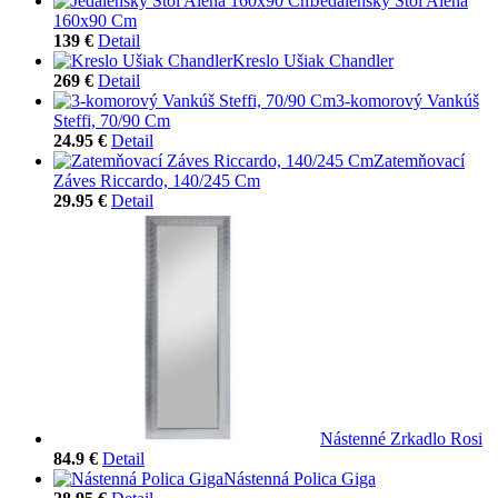
Jedálenský Stôl Alena
160x90 Cm
139 €
Detail
Kreslo Ušiak Chandler
269 €
Detail
3-komorový Vankúš
Steffi, 70/90 Cm
24.95 €
Detail
Zatemňovací
Záves Riccardo, 140/245 Cm
29.95 €
Detail
Nástenné Zrkadlo Rosi
84.9 €
Detail
Nástenná Polica Giga