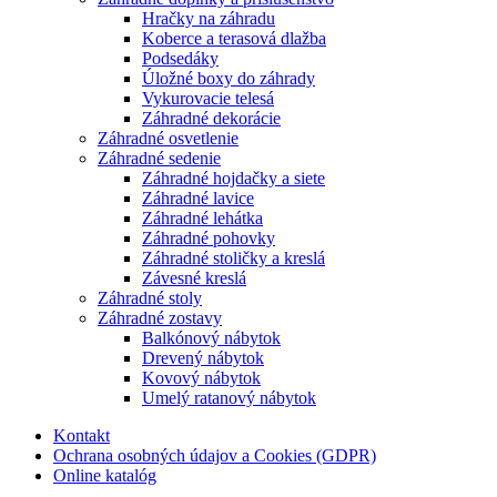
Hračky na záhradu
Koberce a terasová dlažba
Podsedáky
Úložné boxy do záhrady
Vykurovacie telesá
Záhradné dekorácie
Záhradné osvetlenie
Záhradné sedenie
Záhradné hojdačky a siete
Záhradné lavice
Záhradné lehátka
Záhradné pohovky
Záhradné stoličky a kreslá
Závesné kreslá
Záhradné stoly
Záhradné zostavy
Balkónový nábytok
Drevený nábytok
Kovový nábytok
Umelý ratanový nábytok
Kontakt
Ochrana osobných údajov a Cookies (GDPR)
Online katalóg