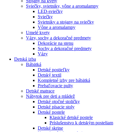
Stojany na kvety
Sviečky, svietniky, vône a aromalampy
LED-sviečky
Sviečky
Svietniky a stojany na sviečky
Vône a aromalampy
Umelé kvety
Vázy, sochy a dekoračné predmety
Dekorácie na stenu
Sochy a dekoračné predmety
Vázy
Detská izba
Bábätká
Detské postieľky
Detský textil
Kompletné izby pre bábätká
Prebaľovacie pulty
Detské matrace
Nábytok pre deti a mládež
Detské otočné stoličky
Detské písacie stoly
Detské postele
Klasické detské postele
Príslušenstvo k detským posteliam
Detské skrine