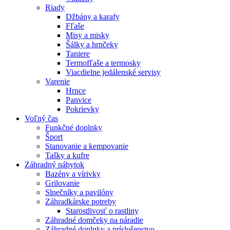
Riady
Džbány a karafy
Fľaše
Misy a misky
Šálky a hrnčeky
Taniere
Termofľaše a termosky
Viacdielne jedálenské servisy
Varenie
Hrnce
Panvice
Pokrievky
Voľný čas
Funkčné doplnky
Šport
Stanovanie a kempovanie
Tašky a kufre
Záhradný nábytok
Bazény a vírivky
Grilovanie
Slnečníky a pavilóny
Záhradkárske potreby
Starostlivosť o rastliny
Záhradné domčeky na náradie
Záhradné doplnky a príslušenstvo