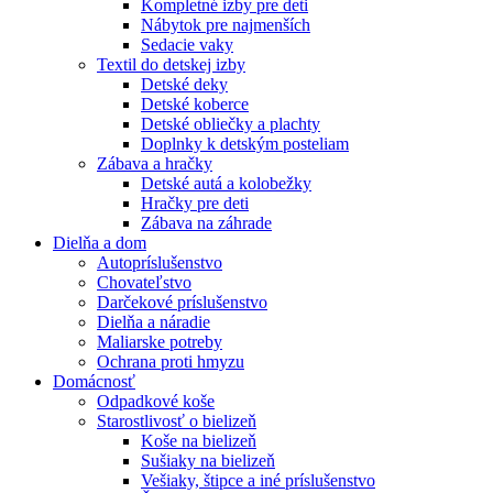
Kompletné izby pre deti
Nábytok pre najmenších
Sedacie vaky
Textil do detskej izby
Detské deky
Detské koberce
Detské obliečky a plachty
Doplnky k detským posteliam
Zábava a hračky
Detské autá a kolobežky
Hračky pre deti
Zábava na záhrade
Dielňa a dom
Autopríslušenstvo
Chovateľstvo
Darčekové príslušenstvo
Dielňa a náradie
Maliarske potreby
Ochrana proti hmyzu
Domácnosť
Odpadkové koše
Starostlivosť o bielizeň
Koše na bielizeň
Sušiaky na bielizeň
Vešiaky, štipce a iné príslušenstvo