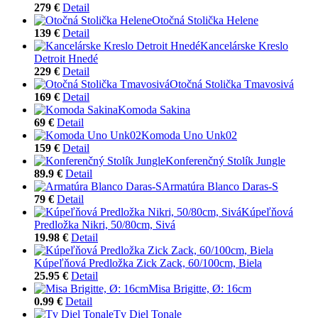
279 €
Detail
Otočná Stolička Helene
139 €
Detail
Kancelárske Kreslo
Detroit Hnedé
229 €
Detail
Otočná Stolička Tmavosivá
169 €
Detail
Komoda Sakina
69 €
Detail
Komoda Uno Unk02
159 €
Detail
Konferenčný Stolík Jungle
89.9 €
Detail
Armatúra Blanco Daras-S
79 €
Detail
Kúpeľňová
Predložka Nikri, 50/80cm, Sivá
19.98 €
Detail
Kúpeľňová Predložka Zick Zack, 60/100cm, Biela
25.95 €
Detail
Misa Brigitte, Ø: 16cm
0.99 €
Detail
Tv Diel Tonale