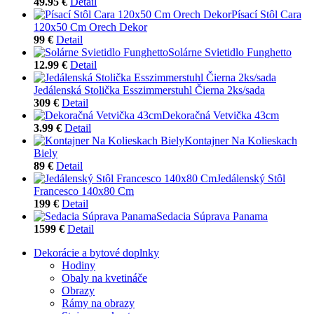
49.95 €
Detail
Písací Stôl Cara
120x50 Cm Orech Dekor
99 €
Detail
Solárne Svietidlo Funghetto
12.99 €
Detail
Jedálenská Stolička Esszimmerstuhl Čierna 2ks/sada
309 €
Detail
Dekoračná Vetvička 43cm
3.99 €
Detail
Kontajner Na Kolieskach
Biely
89 €
Detail
Jedálenský Stôl
Francesco 140x80 Cm
199 €
Detail
Sedacia Súprava Panama
1599 €
Detail
Dekorácie a bytové doplnky
Hodiny
Obaly na kvetináče
Obrazy
Rámy na obrazy