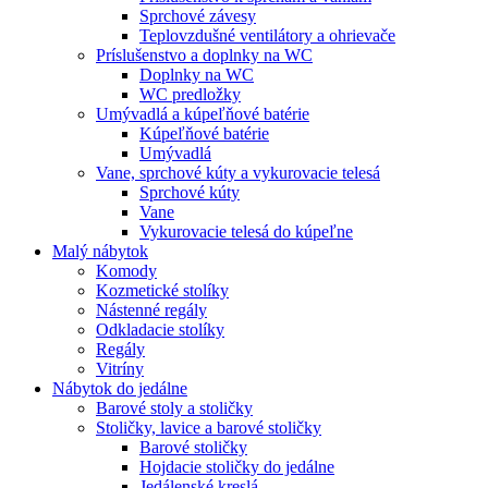
Sprchové závesy
Teplovzdušné ventilátory a ohrievače
Príslušenstvo a doplnky na WC
Doplnky na WC
WC predložky
Umývadlá a kúpeľňové batérie
Kúpeľňové batérie
Umývadlá
Vane, sprchové kúty a vykurovacie telesá
Sprchové kúty
Vane
Vykurovacie telesá do kúpeľne
Malý nábytok
Komody
Kozmetické stolíky
Nástenné regály
Odkladacie stolíky
Regály
Vitríny
Nábytok do jedálne
Barové stoly a stoličky
Stoličky, lavice a barové stoličky
Barové stoličky
Hojdacie stoličky do jedálne
Jedálenské kreslá