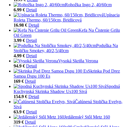
Rohožka Ingo 2, 40/60cm
6.99 €
Detail
Upínacia
Roleta Thermo, 60/150cm, Bridlicová
16.98 €
Detail
Kefa Na Čistenie Grilu
Oil Green
3.99 €
Detail
Poduška Na
Stoličku Smokey, 40/2,5/40cm
4.99 €
Detail
Vysoká Skriňa Verona
94.9 €
Detail
Skrinka Pod Drez
Samoa Dspu 100 Es
169 €
Detail
Spodná
Kuchynská Skrinka Shadow Us100 Sivá
154.9 €
Detail
Čalúnená Stolička Evelyn,
Sivá
63.9 €
Detail
Jedálenský Stôl Metz 160
319 €
Detail