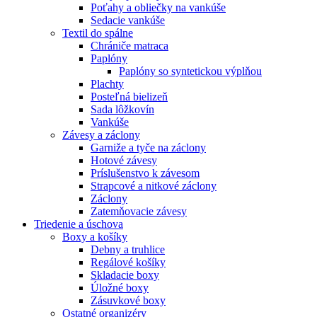
Poťahy a obliečky na vankúše
Sedacie vankúše
Textil do spálne
Chrániče matraca
Paplóny
Paplóny so syntetickou výplňou
Plachty
Posteľná bielizeň
Sada lôžkovín
Vankúše
Závesy a záclony
Garniže a tyče na záclony
Hotové závesy
Príslušenstvo k závesom
Strapcové a nitkové záclony
Záclony
Zatemňovacie závesy
Triedenie a úschova
Boxy a košíky
Debny a truhlice
Regálové košíky
Skladacie boxy
Úložné boxy
Zásuvkové boxy
Ostatné organizéry