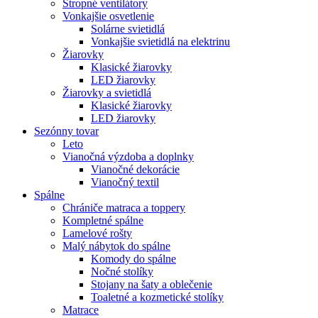
Stropné ventilátory
Vonkajšie osvetlenie
Solárne svietidlá
Vonkajšie svietidlá na elektrinu
Žiarovky
Klasické žiarovky
LED žiarovky
Žiarovky a svietidlá
Klasické žiarovky
LED žiarovky
Sezónny tovar
Leto
Vianočná výzdoba a doplnky
Vianočné dekorácie
Vianočný textil
Spálne
Chrániče matraca a toppery
Kompletné spálne
Lamelové rošty
Malý nábytok do spálne
Komody do spálne
Nočné stolíky
Stojany na šaty a oblečenie
Toaletné a kozmetické stolíky
Matrace