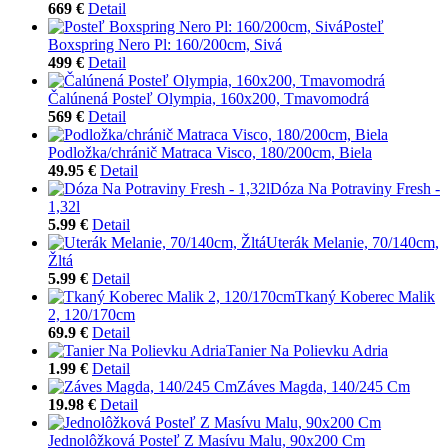
669 €
Detail
Posteľ
Boxspring Nero Pl: 160/200cm, Sivá
499 €
Detail
Čalúnená Posteľ Olympia, 160x200, Tmavomodrá
569 €
Detail
Podložka/chránič Matraca Visco, 180/200cm, Biela
49.95 €
Detail
Dóza Na Potraviny Fresh -
1,32l
5.99 €
Detail
Uterák Melanie, 70/140cm,
Žltá
5.99 €
Detail
Tkaný Koberec Malik
2, 120/170cm
69.9 €
Detail
Tanier Na Polievku Adria
1.99 €
Detail
Záves Magda, 140/245 Cm
19.98 €
Detail
Jednolôžková Posteľ Z Masívu Malu, 90x200 Cm