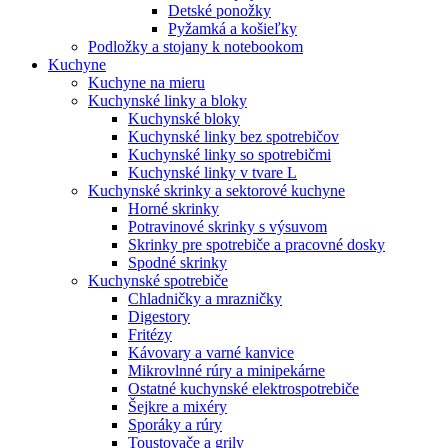
Detské ponožky
Pyžamká a košieľky
Podložky a stojany k notebookom
Kuchyne
Kuchyne na mieru
Kuchynské linky a bloky
Kuchynské bloky
Kuchynské linky bez spotrebičov
Kuchynské linky so spotrebičmi
Kuchynské linky v tvare L
Kuchynské skrinky a sektorové kuchyne
Horné skrinky
Potravinové skrinky s výsuvom
Skrinky pre spotrebiče a pracovné dosky
Spodné skrinky
Kuchynské spotrebiče
Chladničky a mrazničky
Digestory
Fritézy
Kávovary a varné kanvice
Mikrovlnné rúry a minipekárne
Ostatné kuchynské elektrospotrebiče
Šejkre a mixéry
Sporáky a rúry
Toustovače a grily