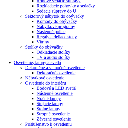
Rohové sedacie súpravy
Rozkladacie pohovky a sedačky
Sedacie súpravy do U
Sektorový nábytok do obývačky
Komody do obývačky
Nábytkové programy
Nástenné police
Regály a deliace steny
Vitríny
Stolíky do obývačky
Odkladacie stolíky
TV a audio stolíky
Osvetlenie, lampy a svetlá
Dekoračné a vianočné osvetlenie
Dekoračné osvetlenie
Nábytkové osvetlenie
Osvetlenie do interiéru
Bodové a LED svetlá
Nástenné osvetlenie
Nočné lampy
Stojacie lampy
Stolné lampy
Stropné osvetlenie
Závesné osvetlenie
Príslušenstvo k osvetleniu