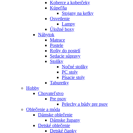
Koberce a koberčeky
Kúpeľňa
Stojany na kefky
Osvetlenie
Lampy
Úložné boxy
Nábytok
Matrace
Postele
Rošty do postelí
Sedacie súpravy
Stolíky
Nočné stolíky
PC stoly
Písacie stoly
Taburetky
Hobby
Chovateľstvo
Pre psov
Pelechy a búdy pre psov
Oblečenie a móda
Dámske oblečenie
Dámske župany
Detské oblečenie
Detské čiapky