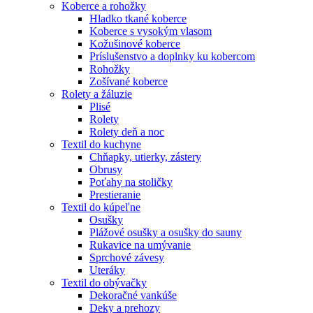
Koberce a rohožky
Hladko tkané koberce
Koberce s vysokým vlasom
Kožušinové koberce
Príslušenstvo a doplnky ku kobercom
Rohožky
Zošívané koberce
Rolety a žáluzie
Plisé
Rolety
Rolety deň a noc
Textil do kuchyne
Chňapky, utierky, zástery
Obrusy
Poťahy na stoličky
Prestieranie
Textil do kúpeľne
Osušky
Plážové osušky a osušky do sauny
Rukavice na umývanie
Sprchové závesy
Uteráky
Textil do obývačky
Dekoračné vankúše
Deky a prehozy