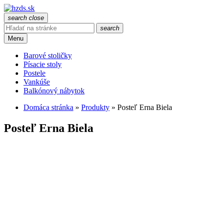
search
close
search
Menu
Barové stoličky
Písacie stoly
Postele
Vankúše
Balkónový nábytok
Domáca stránka
»
Produkty
»
Posteľ Erna Biela
Posteľ Erna Biela