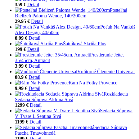
359 €
Detail
Posteľná
Bielizeň Paloma Wende, 140/200cm
29.95 €
Detail
Poťah Na Vankúš
Alex Design, 40/60cm
8.99 €
Detail
Šatníková Skriňa Plus
199 €
Detail
Prestieranie Jette,
35/45cm, Antracit
3.99 €
Detail
Vnútorné Členenie Universal
88.9 €
Detail
Rám Na Fotky Provence
9.99 €
Detail
Rozkladacia
Sedacia Súprava Aldrina Sivá
1299 €
Detail
Sedacia Súprava
V Tvare L Sentina Sivá
1199 €
Detail
Sedacia Súprava
Pascha Tmavohnedá
1199 €
Detail