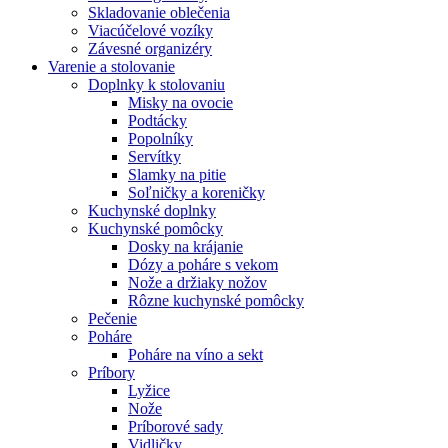
Skladovanie oblečenia
Viacúčelové vozíky
Závesné organizéry
Varenie a stolovanie
Doplnky k stolovaniu
Misky na ovocie
Podtácky
Popolníky
Servítky
Slamky na pitie
Soľničky a koreničky
Kuchynské doplnky
Kuchynské pomôcky
Dosky na krájanie
Dózy a poháre s vekom
Nože a držiaky nožov
Rôzne kuchynské pomôcky
Pečenie
Poháre
Poháre na víno a sekt
Príbory
Lyžice
Nože
Príborové sady
Vidličky