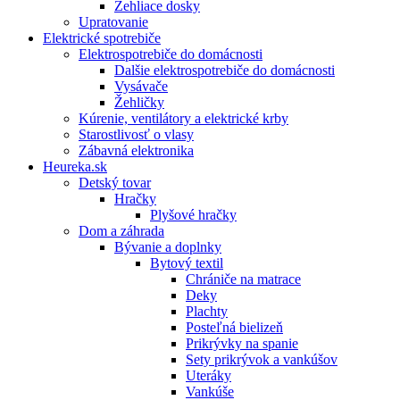
Žehliace dosky
Upratovanie
Elektrické spotrebiče
Elektrospotrebiče do domácnosti
Dalšie elektrospotrebiče do domácnosti
Vysávače
Žehličky
Kúrenie, ventilátory a elektrické krby
Starostlivosť o vlasy
Zábavná elektronika
Heureka.sk
Detský tovar
Hračky
Plyšové hračky
Dom a záhrada
Bývanie a doplnky
Bytový textil
Chrániče na matrace
Deky
Plachty
Posteľná bielizeň
Prikrývky na spanie
Sety prikrývok a vankúšov
Uteráky
Vankúše