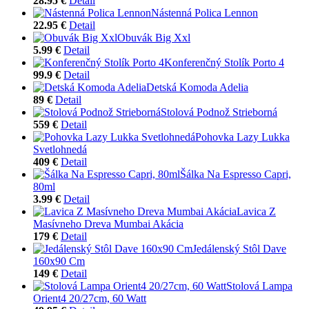
28.95 €
Detail
Nástenná Polica Lennon
22.95 €
Detail
Obuvák Big Xxl
5.99 €
Detail
Konferenčný Stolík Porto 4
99.9 €
Detail
Detská Komoda Adelia
89 €
Detail
Stolová Podnož Strieborná
559 €
Detail
Pohovka Lazy Lukka
Svetlohnedá
409 €
Detail
Šálka Na Espresso Capri,
80ml
3.99 €
Detail
Lavica Z
Masívneho Dreva Mumbai Akácia
179 €
Detail
Jedálenský Stôl Dave
160x90 Cm
149 €
Detail
Stolová Lampa
Orient4 20/27cm, 60 Watt