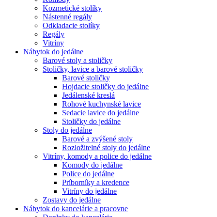
Kozmetické stolíky
Nástenné regály
Odkladacie stolíky
Regály
Vitríny
Nábytok do jedálne
Barové stoly a stoličky
Stoličky, lavice a barové stoličky
Barové stoličky
Hojdacie stoličky do jedálne
Jedálenské kreslá
Rohové kuchynské lavice
Sedacie lavice do jedálne
Stoličky do jedálne
Stoly do jedálne
Barové a zvýšené stoly
Rozložitelné stoly do jedálne
Vitríny, komody a police do jedálne
Komody do jedálne
Police do jedálne
Príborníky a kredence
Vitríny do jedálne
Zostavy do jedálne
Nábytok do kancelárie a pracovne