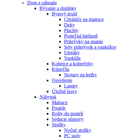
Dom a záhrada
Bývanie a doplnky
Bytový textil
Chrániče na matrace
Deky
Plachty
Posteľná bielizeň
Prikrývky na spanie
Sety prikrývok a vankúšov
Uteráky
Vankúše
Koberce a koberčeky
Kúpeľňa
Stojany na kefky
Osvetlenie
Lampy
Úložné boxy
Nábytok
Matrace
Postele
Rošty do postelí
Sedacie súpravy
Stolíky
Nočné stolíky
PC stoly