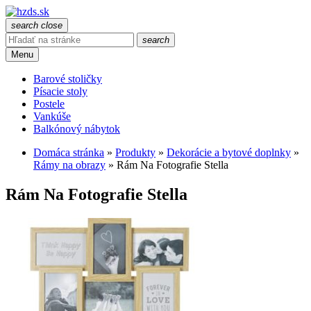
search
close
search
Menu
Barové stoličky
Písacie stoly
Postele
Vankúše
Balkónový nábytok
Domáca stránka
»
Produkty
»
Dekorácie a bytové doplnky
»
Rámy na obrazy
»
Rám Na Fotografie Stella
Rám Na Fotografie Stella