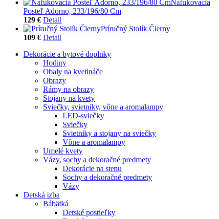
Nafukovacia
Posteľ Adorno, 233/196/80 Cm
129 €
Detail
Príručný Stolík Čierny
109 €
Detail
Dekorácie a bytové doplnky
Hodiny
Obaly na kvetináče
Obrazy
Rámy na obrazy
Stojany na kvety
Sviečky, svietniky, vône a aromalampy
LED-sviečky
Sviečky
Svietniky a stojany na sviečky
Vône a aromalampy
Umelé kvety
Vázy, sochy a dekoračné predmety
Dekorácie na stenu
Sochy a dekoračné predmety
Vázy
Detská izba
Bábätká
Detské postieľky