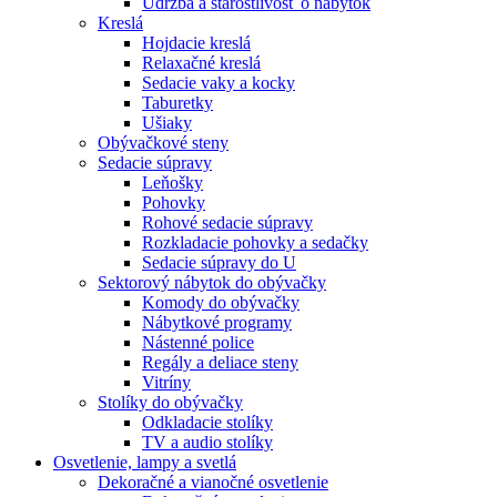
Údržba a starostlivosť o nábytok
Kreslá
Hojdacie kreslá
Relaxačné kreslá
Sedacie vaky a kocky
Taburetky
Ušiaky
Obývačkové steny
Sedacie súpravy
Leňošky
Pohovky
Rohové sedacie súpravy
Rozkladacie pohovky a sedačky
Sedacie súpravy do U
Sektorový nábytok do obývačky
Komody do obývačky
Nábytkové programy
Nástenné police
Regály a deliace steny
Vitríny
Stolíky do obývačky
Odkladacie stolíky
TV a audio stolíky
Osvetlenie, lampy a svetlá
Dekoračné a vianočné osvetlenie