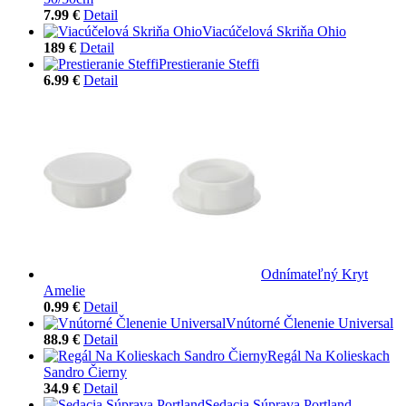
7.99 €
Detail
Viacúčelová Skriňa Ohio
189 €
Detail
Prestieranie Steffi
6.99 €
Detail
Odnímateľný Kryt
Amelie
0.99 €
Detail
Vnútorné Členenie Universal
88.9 €
Detail
Regál Na Kolieskach
Sandro Čierny
34.9 €
Detail
Sedacia Súprava Portland