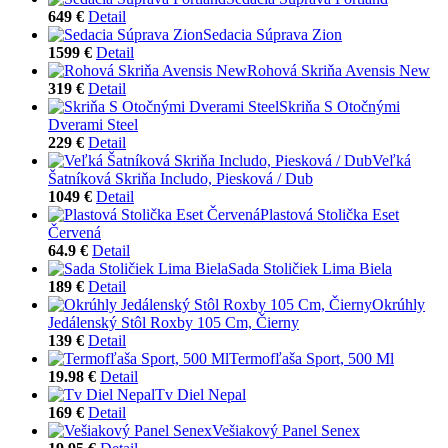
649 €
Detail
Sedacia Súprava Zion
1599 €
Detail
Rohová Skriňa Avensis New
319 €
Detail
Skriňa S Otočnými
Dverami Steel
229 €
Detail
Veľká
Šatníková Skriňa Includo, Piesková / Dub
1049 €
Detail
Plastová Stolička Eset
Červená
64.9 €
Detail
Sada Stoličiek Lima Biela
189 €
Detail
Okrúhly
Jedálenský Stôl Roxby 105 Cm, Čierny
139 €
Detail
Termofľaša Sport, 500 Ml
19.98 €
Detail
Tv Diel Nepal
169 €
Detail
Vešiakový Panel Senex