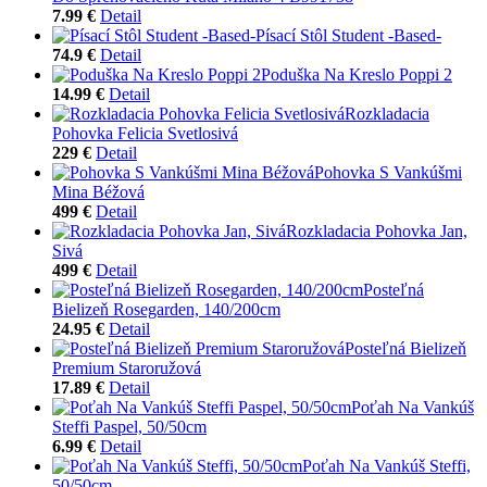
7.99 €
Detail
Písací Stôl Student -Based-
74.9 €
Detail
Poduška Na Kreslo Poppi 2
14.99 €
Detail
Rozkladacia
Pohovka Felicia Svetlosivá
229 €
Detail
Pohovka S Vankúšmi
Mina Béžová
499 €
Detail
Rozkladacia Pohovka Jan,
Sivá
499 €
Detail
Posteľná
Bielizeň Rosegarden, 140/200cm
24.95 €
Detail
Posteľná Bielizeň
Premium Staroružová
17.89 €
Detail
Poťah Na Vankúš
Steffi Paspel, 50/50cm
6.99 €
Detail
Poťah Na Vankúš Steffi,
50/50cm