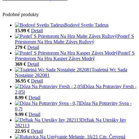
Podobné produkty
Bodové Svetlo Tadeus
15.99 €
Detail
Posteľ S
Priestorom Na Hru Malte Záves Ružový
279 €
Detail
Posteľ S
Priestorom Na Hru Kasper Záves Modrý
369 €
Detail
Toaletná Wc Sada
Nostalgie 282081
36.95 €
Detail
Dóza Na Potraviny Fresh -
2,05l
8.99 €
Detail
Dóza Na Potraviny Svea -
0,7l
9.99 €
Detail
Držiak Na Uteráky Igy
282113
22.95 €
Detail