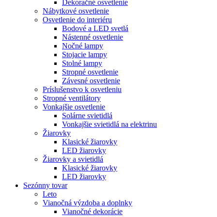
Dekoračné osvetlenie
Nábytkové osvetlenie
Osvetlenie do interiéru
Bodové a LED svetlá
Nástenné osvetlenie
Nočné lampy
Stojacie lampy
Stolné lampy
Stropné osvetlenie
Závesné osvetlenie
Príslušenstvo k osvetleniu
Stropné ventilátory
Vonkajšie osvetlenie
Solárne svietidlá
Vonkajšie svietidlá na elektrinu
Žiarovky
Klasické žiarovky
LED žiarovky
Žiarovky a svietidlá
Klasické žiarovky
LED žiarovky
Sezónny tovar
Leto
Vianočná výzdoba a doplnky
Vianočné dekorácie