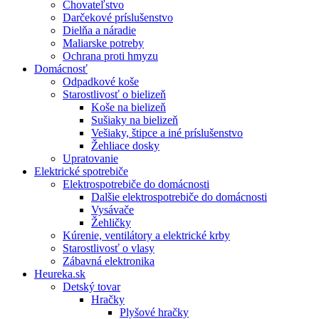
Chovateľstvo
Darčekové príslušenstvo
Dielňa a náradie
Maliarske potreby
Ochrana proti hmyzu
Domácnosť
Odpadkové koše
Starostlivosť o bielizeň
Koše na bielizeň
Sušiaky na bielizeň
Vešiaky, štipce a iné príslušenstvo
Žehliace dosky
Upratovanie
Elektrické spotrebiče
Elektrospotrebiče do domácnosti
Dalšie elektrospotrebiče do domácnosti
Vysávače
Žehličky
Kúrenie, ventilátory a elektrické krby
Starostlivosť o vlasy
Zábavná elektronika
Heureka.sk
Detský tovar
Hračky
Plyšové hračky