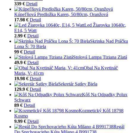
339 €
Detail
Kúpeľňová Predložka Karen, 50/80cm, Oranžová
17.98 €
Detail
Led Žiarovka 10640c,
E14, 5 Watt
2.99 €
Detail
Skrinka Nad Práčku
Lona Š: 70 Biela
99 €
Detail
Stolová Lampa Tiziana Zlatá
49.9 €
Detail
Obal Na Kvetináč
Maria, V: 41cm
19.98 €
Detail
Sekretár Satley Biela
129.9 €
Detail
Kôš Na Odpadky Polux
Schwarz
89 €
Detail
Kozmetický Kôš 18798
Kosmo
9.99 €
Detail
Regál
Do Sprchovacieho Kúta Milano 4 B991738