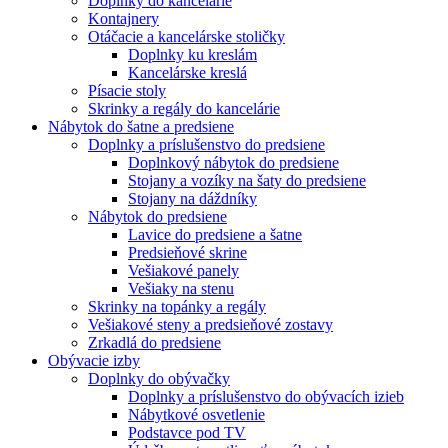
Doplnky do kancelárie
Kontajnery
Otáčacie a kancelárske stoličky
Doplnky ku kreslám
Kancelárske kreslá
Písacie stoly
Skrinky a regály do kancelárie
Nábytok do šatne a predsiene
Doplnky a príslušenstvo do predsiene
Doplnkový nábytok do predsiene
Stojany a vozíky na šaty do predsiene
Stojany na dáždníky
Nábytok do predsiene
Lavice do predsiene a šatne
Predsieňové skrine
Vešiakové panely
Vešiaky na stenu
Skrinky na topánky a regály
Vešiakové steny a predsieňové zostavy
Zrkadlá do predsiene
Obývacie izby
Doplnky do obývačky
Doplnky a príslušenstvo do obývacích izieb
Nábytkové osvetlenie
Podstavce pod TV