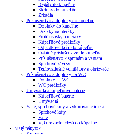
Regály do kúpeľne
Skrinky do kúpeľňe
Zrkadlá
Príslušenstvo a doplnky do kúpeľne
Doplnky do kúpeľne
Držiaky na uteráky
Froté osušky a uteráky
Kúpeľňové predložky
Odpadkové koše do kúpeľne
Ostatné príslušenstvo do kúpeľne
Príslušenstvo k sprchám a vaniam
Sprchové závesy
Teplovzdušné ventilátory a ohrievače
Príslušenstvo a doplnky na WC
Doplnky na WC
WC predložky
Umývadlá a kúpeľňové batérie
Kúpeľňové batérie
Umývadlá
Vane, sprchové kúty a vykurovacie telesá
Sprchové kúty
Vane
Vykurovacie telesá do kúpeľne
Malý nábytok
Komody