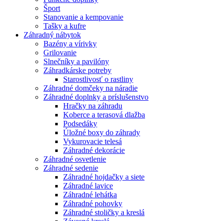
Šport
Stanovanie a kempovanie
Tašky a kufre
Záhradný nábytok
Bazény a vírivky
Grilovanie
Slnečníky a pavilóny
Záhradkárske potreby
Starostlivosť o rastliny
Záhradné domčeky na náradie
Záhradné doplnky a príslušenstvo
Hračky na záhradu
Koberce a terasová dlažba
Podsedáky
Úložné boxy do záhrady
Vykurovacie telesá
Záhradné dekorácie
Záhradné osvetlenie
Záhradné sedenie
Záhradné hojdačky a siete
Záhradné lavice
Záhradné lehátka
Záhradné pohovky
Záhradné stoličky a kreslá