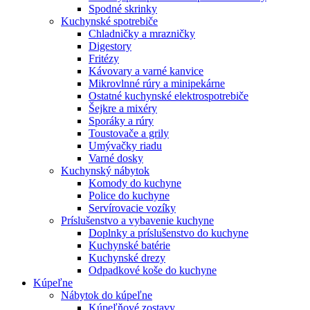
Spodné skrinky
Kuchynské spotrebiče
Chladničky a mrazničky
Digestory
Fritézy
Kávovary a varné kanvice
Mikrovlnné rúry a minipekárne
Ostatné kuchynské elektrospotrebiče
Šejkre a mixéry
Sporáky a rúry
Toustovače a grily
Umývačky riadu
Varné dosky
Kuchynský nábytok
Komody do kuchyne
Police do kuchyne
Servírovacie vozíky
Príslušenstvo a vybavenie kuchyne
Doplnky a príslušenstvo do kuchyne
Kuchynské batérie
Kuchynské drezy
Odpadkové koše do kuchyne
Kúpeľne
Nábytok do kúpeľne
Kúpeľňové zostavy