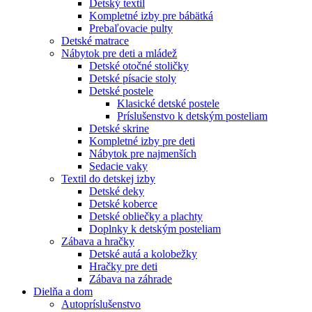
Detský textil
Kompletné izby pre bábätká
Prebaľovacie pulty
Detské matrace
Nábytok pre deti a mládež
Detské otočné stoličky
Detské písacie stoly
Detské postele
Klasické detské postele
Príslušenstvo k detským posteliam
Detské skrine
Kompletné izby pre deti
Nábytok pre najmenších
Sedacie vaky
Textil do detskej izby
Detské deky
Detské koberce
Detské obliečky a plachty
Doplnky k detským posteliam
Zábava a hračky
Detské autá a kolobežky
Hračky pre deti
Zábava na záhrade
Dielňa a dom
Autopríslušenstvo