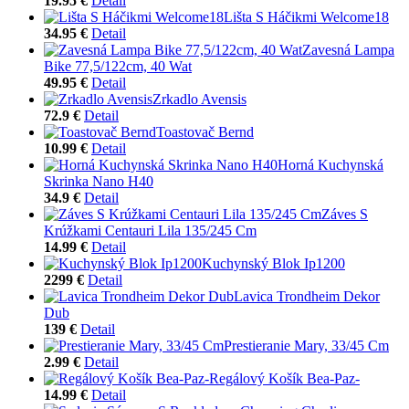
19.95 €
Detail
Lišta S Háčikmi Welcome18
34.95 €
Detail
Zavesná Lampa
Bike 77,5/122cm, 40 Wat
49.95 €
Detail
Zrkadlo Avensis
72.9 €
Detail
Toastovač Bernd
10.99 €
Detail
Horná Kuchynská
Skrinka Nano H40
34.9 €
Detail
Záves S
Krúžkami Centauri Lila 135/245 Cm
14.99 €
Detail
Kuchynský Blok Ip1200
2299 €
Detail
Lavica Trondheim Dekor
Dub
139 €
Detail
Prestieranie Mary, 33/45 Cm
2.99 €
Detail
Regálový Košík Bea-Paz-
14.99 €
Detail