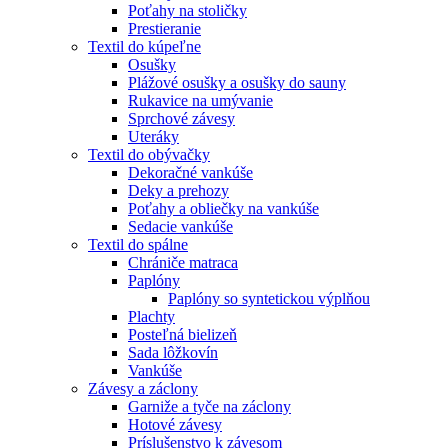
Poťahy na stoličky
Prestieranie
Textil do kúpeľne
Osušky
Plážové osušky a osušky do sauny
Rukavice na umývanie
Sprchové závesy
Uteráky
Textil do obývačky
Dekoračné vankúše
Deky a prehozy
Poťahy a obliečky na vankúše
Sedacie vankúše
Textil do spálne
Chrániče matraca
Paplóny
Paplóny so syntetickou výplňou
Plachty
Posteľná bielizeň
Sada lôžkovín
Vankúše
Závesy a záclony
Garniže a tyče na záclony
Hotové závesy
Príslušenstvo k závesom