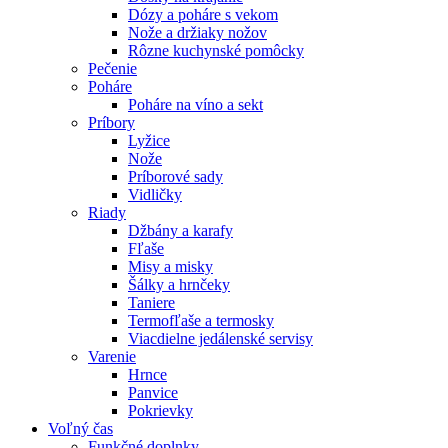
Dózy a poháre s vekom
Nože a držiaky nožov
Rôzne kuchynské pomôcky
Pečenie
Poháre
Poháre na víno a sekt
Príbory
Lyžice
Nože
Príborové sady
Vidličky
Riady
Džbány a karafy
Fľaše
Misy a misky
Šálky a hrnčeky
Taniere
Termofľaše a termosky
Viacdielne jedálenské servisy
Varenie
Hrnce
Panvice
Pokrievky
Voľný čas
Funkčné doplnky