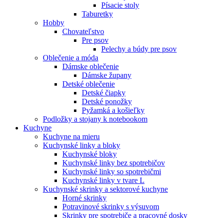
Písacie stoly
Taburetky
Hobby
Chovateľstvo
Pre psov
Pelechy a búdy pre psov
Oblečenie a móda
Dámske oblečenie
Dámske župany
Detské oblečenie
Detské čiapky
Detské ponožky
Pyžamká a košieľky
Podložky a stojany k notebookom
Kuchyne
Kuchyne na mieru
Kuchynské linky a bloky
Kuchynské bloky
Kuchynské linky bez spotrebičov
Kuchynské linky so spotrebičmi
Kuchynské linky v tvare L
Kuchynské skrinky a sektorové kuchyne
Horné skrinky
Potravinové skrinky s výsuvom
Skrinky pre spotrebiče a pracovné dosky