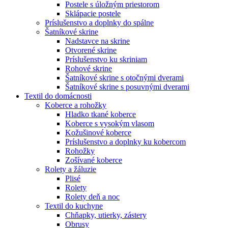
Postele s úložným priestorom
Sklápacie postele
Príslušenstvo a doplnky do spálne
Šatníkové skrine
Nadstavce na skrine
Otvorené skrine
Príslušenstvo ku skriniam
Rohové skrine
Šatníkové skrine s otočnými dverami
Šatníkové skrine s posuvnými dverami
Textil do domácnosti
Koberce a rohožky
Hladko tkané koberce
Koberce s vysokým vlasom
Kožušinové koberce
Príslušenstvo a doplnky ku kobercom
Rohožky
Zošívané koberce
Rolety a žáluzie
Plisé
Rolety
Rolety deň a noc
Textil do kuchyne
Chňapky, utierky, zástery
Obrusy