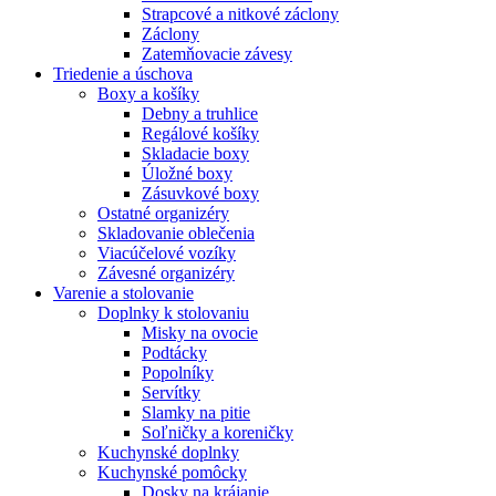
Strapcové a nitkové záclony
Záclony
Zatemňovacie závesy
Triedenie a úschova
Boxy a košíky
Debny a truhlice
Regálové košíky
Skladacie boxy
Úložné boxy
Zásuvkové boxy
Ostatné organizéry
Skladovanie oblečenia
Viacúčelové vozíky
Závesné organizéry
Varenie a stolovanie
Doplnky k stolovaniu
Misky na ovocie
Podtácky
Popolníky
Servítky
Slamky na pitie
Soľničky a koreničky
Kuchynské doplnky
Kuchynské pomôcky
Dosky na krájanie