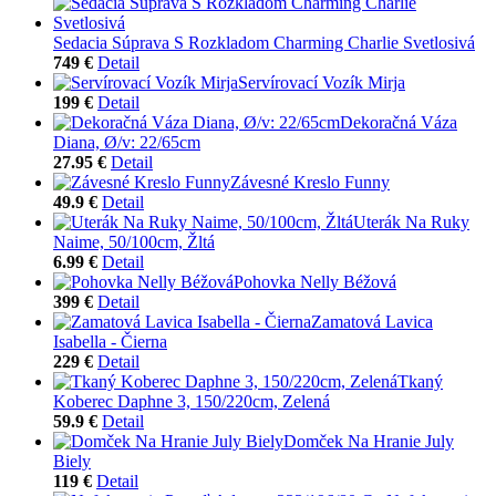
Sedacia Súprava S Rozkladom Charming Charlie Svetlosivá
749 €
Detail
Servírovací Vozík Mirja
199 €
Detail
Dekoračná Váza
Diana, Ø/v: 22/65cm
27.95 €
Detail
Závesné Kreslo Funny
49.9 €
Detail
Uterák Na Ruky
Naime, 50/100cm, Žltá
6.99 €
Detail
Pohovka Nelly Béžová
399 €
Detail
Zamatová Lavica
Isabella - Čierna
229 €
Detail
Tkaný
Koberec Daphne 3, 150/220cm, Zelená
59.9 €
Detail
Domček Na Hranie July
Biely
119 €
Detail