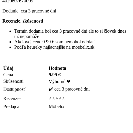
4020607670099
Dodanie: cca 3 pracovné dni
Recenzie, skúsenosti
Termín dodania bol cca 3 pracovné dni ale to si človek dnes
už nepomôže
Akciovej cene 9.99 € som nemohol odolať.
Podľa heureky najlacnejšie na moebelix.sk
Údaj
Hodnota
Cena
9.99 €
Skúsenosti
Výborné ❤
✔️ cca 3 pracovné dni
Dostupnosť
⭐⭐⭐⭐⭐
Recenzie
Predajca
Möbelix