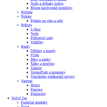
Nože a držiaky nožov
Rôzne kuchynské pomôcky
Pečenie
Poháre
Poháre na víno a sekt
Príbory
Lyžice
Nože
Príborové sady
Vidličky
Riady
Džbány a karafy
Fľaše
Misy a misky
Šálky a hrnčeky
Taniere
Termofľaše a termosky
Viacdielne jedálenské servisy
Varenie
Hrnce
Panvice
Pokrievky
Voľný čas
Funkčné doplnky
Šport