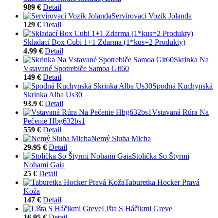
989 €
Detail
Servírovací Vozík Jolanda
129 €
Detail
Skladací Box Cubi 1+1 Zdarma (1*kus=2 Produkty)
4.99 €
Detail
Skrinka Na
Vstavané Spotrebiče Samoa Git60
149 €
Detail
Spodná Kuchynská
Skrinka Alba Us30
93.9 €
Detail
Vstavaná Rúra Na
Pečenie Hbg632bs1
559 €
Detail
Nemý Sluha Micha
29.95 €
Detail
Stolička So Štyrmi
Nohami Gaia
25 €
Detail
Taburetka Hocker Pravá
Koža
147 €
Detail
Lišta S Háčikmi Greve
16.95 €
Detail