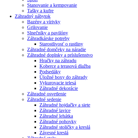
Stanovanie a kempovanie
Tašky a kufre
Záhradný nábytok
Bazény a vírivky
Grilovanie
Slnečníky a pavilóny
Záhradkárske potreby
Starostlivosť o rastliny
Záhradné domčeky na náradie
Záhradné doplnky a príslušenstvo
Hračky na záhradu
Koberce a terasová dlažba
Podsedáky
Úložné boxy do záhrady
Vykurovacie telesá
Záhradné dekorácie
Záhradné osvetlenie
Záhradné sedenie
Záhradné hojdačky a siete
Záhradné lavice
Záhradné lehátka
Záhradné pohovky
Záhradné stoličky a kreslá
Závesné kreslá