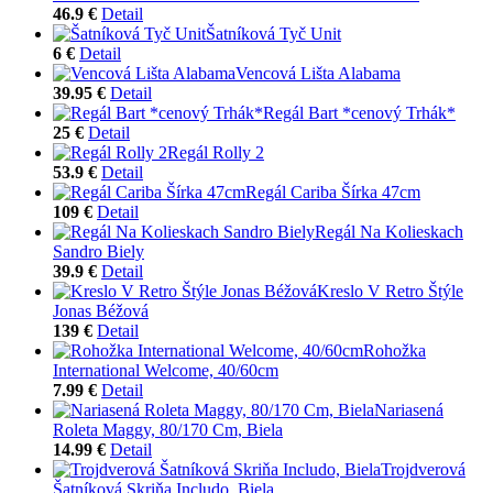
46.9 €
Detail
Šatníková Tyč Unit
6 €
Detail
Vencová Lišta Alabama
39.95 €
Detail
Regál Bart *cenový Trhák*
25 €
Detail
Regál Rolly 2
53.9 €
Detail
Regál Cariba Šírka 47cm
109 €
Detail
Regál Na Kolieskach
Sandro Biely
39.9 €
Detail
Kreslo V Retro Štýle
Jonas Béžová
139 €
Detail
Rohožka
International Welcome, 40/60cm
7.99 €
Detail
Nariasená
Roleta Maggy, 80/170 Cm, Biela
14.99 €
Detail
Trojdverová
Šatníková Skriňa Includo, Biela