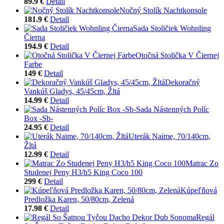
89.9 €
Detail
Nočný Stolík Nachtkonsole
181.9 €
Detail
Sada Stoličiek Wohnling
Čierna
194.9 €
Detail
Otočná Stolička V Čiernej
Farbe
149 €
Detail
Dekoračný
Vankúš Gladys, 45/45cm, Žltá
14.99 €
Detail
Sada Nástenných Políc
Box -Sb-
24.95 €
Detail
Uterák Naime, 70/140cm,
Žltá
12.99 €
Detail
Matrac Zo
Studenej Peny H3/h5 King Coco 100
299 €
Detail
Kúpeľňová
Predložka Karen, 50/80cm, Zelená
17.98 €
Detail
Regál