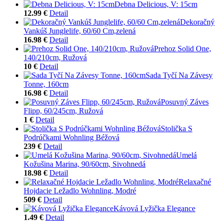
Debna Delicious, V: 15cm
12.99 €
Detail
Dekoračný
Vankúš Junglelife, 60/60 Cm,zelená
16.98 €
Detail
Prehoz Solid One,
140/210cm, Ružová
10 €
Detail
Sada Tyčí Na Závesy
Tonne, 160cm
16.98 €
Detail
Posuvný Záves
Flipp, 60/245cm, Ružová
1 €
Detail
Stolička S
Podrúčkami Wohnling Béžová
239 €
Detail
Umelá
Kožušina Marina, 90/60cm, Sivohnedá
18.98 €
Detail
Relaxačné
Hojdacie Ležadlo Wohnling, Modré
509 €
Detail
Kávová Lyžička Elegance
1.49 €
Detail