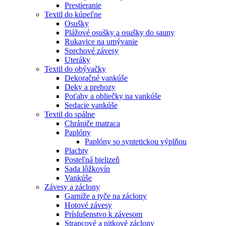
Prestieranie
Textil do kúpeľne
Osušky
Plážové osušky a osušky do sauny
Rukavice na umývanie
Sprchové závesy
Uteráky
Textil do obývačky
Dekoračné vankúše
Deky a prehozy
Poťahy a obliečky na vankúše
Sedacie vankúše
Textil do spálne
Chrániče matraca
Paplóny
Paplóny so syntetickou výplňou
Plachty
Posteľná bielizeň
Sada lôžkovín
Vankúše
Závesy a záclony
Garniže a tyče na záclony
Hotové závesy
Príslušenstvo k závesom
Strapcové a nitkové záclony