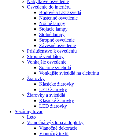
Nábytkové osvetlenie
Osvetlenie do interiéru
Bodové a LED svetlá
Nástenné osvetlenie
Nočné lampy
Stojacie lampy
Stolné lampy
Stropné osvetlenie
Závesné osvetlenie
Príslušenstvo k osvetleniu
Stropné ventilátory
Vonkajšie osvetlenie
Solárne svietidlá
Vonkajšie svietidlá na elektrinu
Žiarovky
Klasické žiarovky
LED žiarovky
Žiarovky a svietidlá
Klasické žiarovky
LED žiarovky
Sezónny tovar
Leto
Vianočná výzdoba a doplnky
Vianočné dekorácie
Vianočný textil