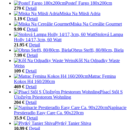
Posteľ Fargo 180x200cm
279 €
Detail
Miska Na Müsli Adria
1.19 €
Detail
Miska Na Cereálie Gourmet
9.99 €
Detail
Stolová Lampa
Holly 14/17,3cm, 60 Watt
21.95 €
Detail
Obrus Steffi, 80/80cm, Biela
7.99 €
Detail
Kôš Na Odpadky Waste
Weiss
109 €
Detail
Matrac Femina
Kokos H4 160/200cm
469 €
Detail
Písací Stôl S
Úložným Priestorom Wohnling
204 €
Detail
Napínacie
Prestieradlo Easy Care Ca. 90x220cm
35.9 €
Detail
Plytký Tanier Shiva
10.99 €
Detail