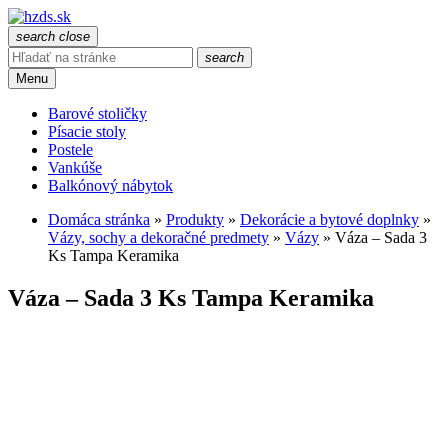
search
close
search
Menu
Barové stoličky
Písacie stoly
Postele
Vankúše
Balkónový nábytok
Domáca stránka
»
Produkty
»
Dekorácie a bytové doplnky
»
Vázy, sochy a dekoračné predmety
»
Vázy
»
Váza – Sada 3
Ks Tampa Keramika
Váza – Sada 3 Ks Tampa Keramika