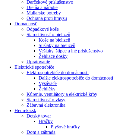
Darčekové príslušenstvo
Dielňa a náradie
Maliarske potreby
Ochrana proti hmyzu
Domácnosť
Odpadkové koše
Starostlivosť o bielizeň
Koše na bielizeň
Sušiaky na bielizeň
Vešiaky, štipce a iné príslušenstvo
Žehliace dosky
Upratovanie
Elektrické spotrebiče
Elektrospotrebiče do domácnosti
Dalšie elektrospotrebiče do domácnosti
Vysávače
Žehličky
Kúrenie, ventilátory a elektrické krby
Starostlivosť o vlasy
Zábavná elektronika
Heureka.sk
Detský tovar
Hračky
Plyšové hračky
Dom a záhrada