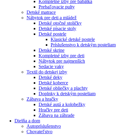
Kompletné izby pre bábätká
Prebaľovacie pulty
Detské matrace
Nábytok pre deti a mládež
Detské otočné stoličky
Detské písacie stoly
Detské postele
Klasické detské postele
Príslušenstvo k detským posteliam
Detské skrine
Kompletné izby pre deti
Nábytok pre najmenších
Sedacie vaky
Textil do detskej izby
Detské deky
Detské koberce
Detské obliečky a plachty
Doplnky k detským posteliam
Zábava a hračky
Detské autá a kolobežky
Hračky pre deti
Zábava na záhrade
Dielňa a dom
Autopríslušenstvo
Chovateľstvo