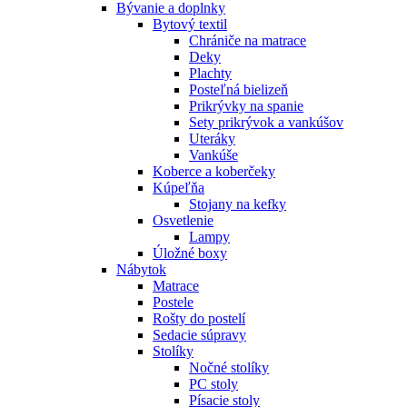
Bývanie a doplnky
Bytový textil
Chrániče na matrace
Deky
Plachty
Posteľná bielizeň
Prikrývky na spanie
Sety prikrývok a vankúšov
Uteráky
Vankúše
Koberce a koberčeky
Kúpeľňa
Stojany na kefky
Osvetlenie
Lampy
Úložné boxy
Nábytok
Matrace
Postele
Rošty do postelí
Sedacie súpravy
Stolíky
Nočné stolíky
PC stoly
Písacie stoly