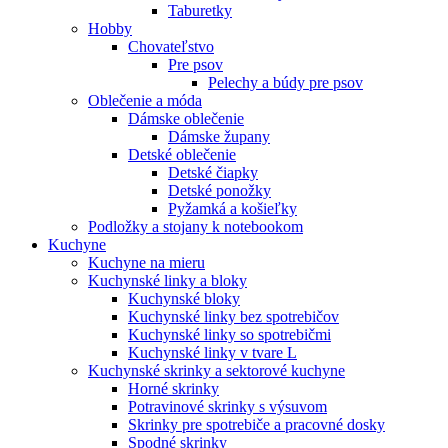
Taburetky
Hobby
Chovateľstvo
Pre psov
Pelechy a búdy pre psov
Oblečenie a móda
Dámske oblečenie
Dámske župany
Detské oblečenie
Detské čiapky
Detské ponožky
Pyžamká a košieľky
Podložky a stojany k notebookom
Kuchyne
Kuchyne na mieru
Kuchynské linky a bloky
Kuchynské bloky
Kuchynské linky bez spotrebičov
Kuchynské linky so spotrebičmi
Kuchynské linky v tvare L
Kuchynské skrinky a sektorové kuchyne
Horné skrinky
Potravinové skrinky s výsuvom
Skrinky pre spotrebiče a pracovné dosky
Spodné skrinky