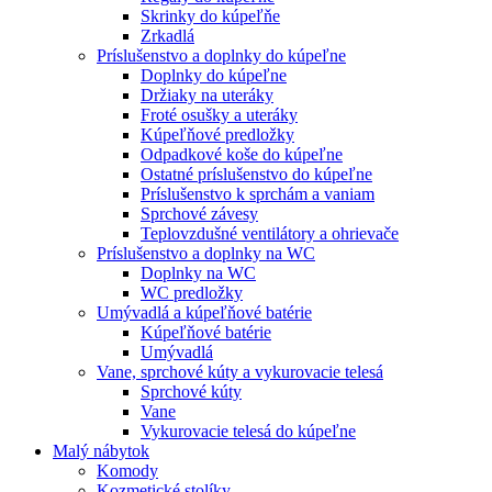
Skrinky do kúpeľňe
Zrkadlá
Príslušenstvo a doplnky do kúpeľne
Doplnky do kúpeľne
Držiaky na uteráky
Froté osušky a uteráky
Kúpeľňové predložky
Odpadkové koše do kúpeľne
Ostatné príslušenstvo do kúpeľne
Príslušenstvo k sprchám a vaniam
Sprchové závesy
Teplovzdušné ventilátory a ohrievače
Príslušenstvo a doplnky na WC
Doplnky na WC
WC predložky
Umývadlá a kúpeľňové batérie
Kúpeľňové batérie
Umývadlá
Vane, sprchové kúty a vykurovacie telesá
Sprchové kúty
Vane
Vykurovacie telesá do kúpeľne
Malý nábytok
Komody
Kozmetické stolíky