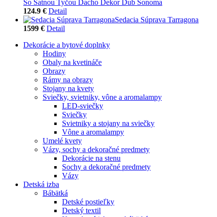
So Šatnou Tyčou Dacho Dekor Dub Sonoma
124.9 €
Detail
Sedacia Súprava Tarragona
1599 €
Detail
Dekorácie a bytové doplnky
Hodiny
Obaly na kvetináče
Obrazy
Rámy na obrazy
Stojany na kvety
Sviečky, svietniky, vône a aromalampy
LED-sviečky
Sviečky
Svietniky a stojany na sviečky
Vône a aromalampy
Umelé kvety
Vázy, sochy a dekoračné predmety
Dekorácie na stenu
Sochy a dekoračné predmety
Vázy
Detská izba
Bábätká
Detské postieľky
Detský textil