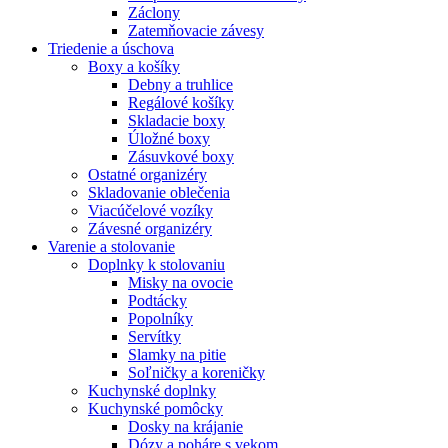
Záclony
Zatemňovacie závesy
Triedenie a úschova
Boxy a košíky
Debny a truhlice
Regálové košíky
Skladacie boxy
Úložné boxy
Zásuvkové boxy
Ostatné organizéry
Skladovanie oblečenia
Viacúčelové vozíky
Závesné organizéry
Varenie a stolovanie
Doplnky k stolovaniu
Misky na ovocie
Podtácky
Popolníky
Servítky
Slamky na pitie
Soľničky a koreničky
Kuchynské doplnky
Kuchynské pomôcky
Dosky na krájanie
Dózy a poháre s vekom