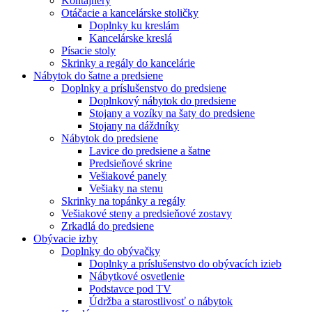
Kontajnery
Otáčacie a kancelárske stoličky
Doplnky ku kreslám
Kancelárske kreslá
Písacie stoly
Skrinky a regály do kancelárie
Nábytok do šatne a predsiene
Doplnky a príslušenstvo do predsiene
Doplnkový nábytok do predsiene
Stojany a vozíky na šaty do predsiene
Stojany na dáždníky
Nábytok do predsiene
Lavice do predsiene a šatne
Predsieňové skrine
Vešiakové panely
Vešiaky na stenu
Skrinky na topánky a regály
Vešiakové steny a predsieňové zostavy
Zrkadlá do predsiene
Obývacie izby
Doplnky do obývačky
Doplnky a príslušenstvo do obývacích izieb
Nábytkové osvetlenie
Podstavce pod TV
Údržba a starostlivosť o nábytok