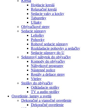
Kreslá
Hojdacie kreslá
Relaxačné kreslá
Sedacie vaky a kocky
Taburetky
Ušiaky
Obývačkové steny
Sedacie súpravy
Leňošky
Pohovky
Rohové sedacie súpravy
Rozkladacie pohovky a sedačky
Sedacie súpravy do U
Sektorový nábytok do obývačky
Komody do obývačky
Nábytkové programy
Nástenné police
Regály a deliace steny
Vitríny
Stolíky do obývačky
Odkladacie stolíky
TV a audio stolíky
Osvetlenie, lampy a svetlá
Dekoračné a vianočné osvetlenie
Dekoračné osvetlenie