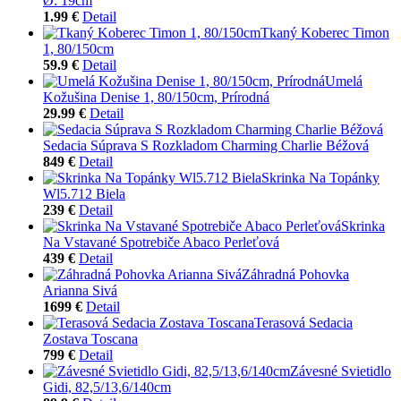
Ø: 19cm
1.99 €
Detail
Tkaný Koberec Timon
1, 80/150cm
59.9 €
Detail
Umelá
Kožušina Denise 1, 80/150cm, Prírodná
29.99 €
Detail
Sedacia Súprava S Rozkladom Charming Charlie Béžová
849 €
Detail
Skrinka Na Topánky
Wl5.712 Biela
239 €
Detail
Skrinka
Na Vstavané Spotrebiče Abaco Perleťová
439 €
Detail
Záhradná Pohovka
Arianna Sivá
1699 €
Detail
Terasová Sedacia
Zostava Toscana
799 €
Detail
Závesné Svietidlo
Gidi, 82,5/13,6/140cm