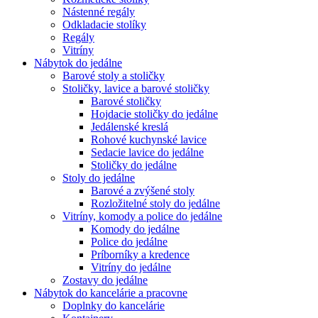
Nástenné regály
Odkladacie stolíky
Regály
Vitríny
Nábytok do jedálne
Barové stoly a stoličky
Stoličky, lavice a barové stoličky
Barové stoličky
Hojdacie stoličky do jedálne
Jedálenské kreslá
Rohové kuchynské lavice
Sedacie lavice do jedálne
Stoličky do jedálne
Stoly do jedálne
Barové a zvýšené stoly
Rozložitelné stoly do jedálne
Vitríny, komody a police do jedálne
Komody do jedálne
Police do jedálne
Príborníky a kredence
Vitríny do jedálne
Zostavy do jedálne
Nábytok do kancelárie a pracovne
Doplnky do kancelárie