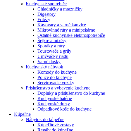
Kuchynské spotrebiče
Chladničky a mrazničky
Digestory
Fritézy
Kávovary a varné kanvice
Mikrovlnné rúry a minipekárne
Ostatné kuchynské elektrospotrebiče
Šejkre a mixéry
Sporáky a rúry
Toustovače a grily
Umývačky riadu
Varné dosky
Kuchynský nábytok
Komody do kuchyne
Police do kuchyne
Servírovacie vozíky
Príslušenstvo a vybavenie kuchyne
Doplnky a príslušenstvo do kuchyne
Kuchynské batérie
Kuchynské drezy
Odpadkové koše do kuchyne
Kúpeľne
Nábytok do kúpeľne
Kúpeľňové zostavy
Regály do kúpeľne