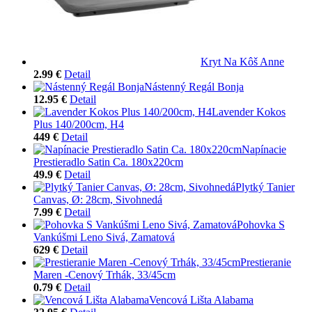
Kryt Na Kôš Anne
2.99 €
Detail
Nástenný Regál Bonja
12.95 €
Detail
Lavender Kokos
Plus 140/200cm, H4
449 €
Detail
Napínacie
Prestieradlo Satin Ca. 180x220cm
49.9 €
Detail
Plytký Tanier
Canvas, Ø: 28cm, Sivohnedá
7.99 €
Detail
Pohovka S
Vankúšmi Leno Sivá, Zamatová
629 €
Detail
Prestieranie
Maren -Cenový Trhák, 33/45cm
0.79 €
Detail
Vencová Lišta Alabama