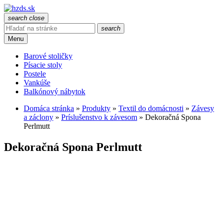
search
close
search
Menu
Barové stoličky
Písacie stoly
Postele
Vankúše
Balkónový nábytok
Domáca stránka
»
Produkty
»
Textil do domácnosti
»
Závesy
a záclony
»
Príslušenstvo k závesom
»
Dekoračná Spona
Perlmutt
Dekoračná Spona Perlmutt