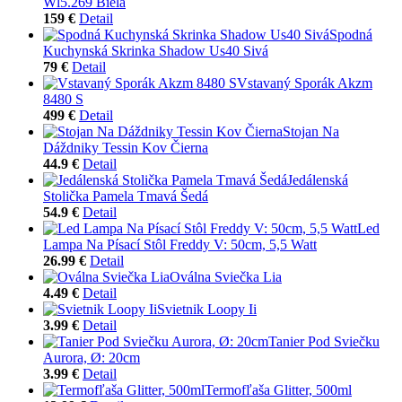
Wl5.269 Biela
159 €
Detail
Spodná
Kuchynská Skrinka Shadow Us40 Sivá
79 €
Detail
Vstavaný Sporák Akzm
8480 S
499 €
Detail
Stojan Na
Dáždniky Tessin Kov Čierna
44.9 €
Detail
Jedálenská
Stolička Pamela Tmavá Šedá
54.9 €
Detail
Led
Lampa Na Písací Stôl Freddy V: 50cm, 5,5 Watt
26.99 €
Detail
Oválna Sviečka Lia
4.49 €
Detail
Svietnik Loopy Ii
3.99 €
Detail
Tanier Pod Sviečku
Aurora, Ø: 20cm
3.99 €
Detail
Termofľaša Glitter, 500ml