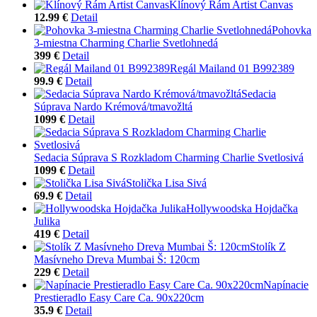
Klínový Rám Artist Canvas
12.99 €
Detail
Pohovka
3-miestna Charming Charlie Svetlohnedá
399 €
Detail
Regál Mailand 01 B992389
99.9 €
Detail
Sedacia
Súprava Nardo Krémová/tmavožltá
1099 €
Detail
Sedacia Súprava S Rozkladom Charming Charlie Svetlosivá
1099 €
Detail
Stolička Lisa Sivá
69.9 €
Detail
Hollywoodska Hojdačka
Julika
419 €
Detail
Stolík Z
Masívneho Dreva Mumbai Š: 120cm
229 €
Detail
Napínacie
Prestieradlo Easy Care Ca. 90x220cm
35.9 €
Detail