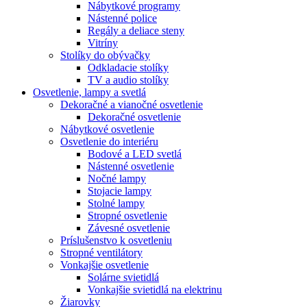
Nábytkové programy
Nástenné police
Regály a deliace steny
Vitríny
Stolíky do obývačky
Odkladacie stolíky
TV a audio stolíky
Osvetlenie, lampy a svetlá
Dekoračné a vianočné osvetlenie
Dekoračné osvetlenie
Nábytkové osvetlenie
Osvetlenie do interiéru
Bodové a LED svetlá
Nástenné osvetlenie
Nočné lampy
Stojacie lampy
Stolné lampy
Stropné osvetlenie
Závesné osvetlenie
Príslušenstvo k osvetleniu
Stropné ventilátory
Vonkajšie osvetlenie
Solárne svietidlá
Vonkajšie svietidlá na elektrinu
Žiarovky