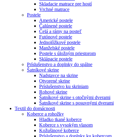
Skladacie matrace pre hostí
Vrchné matrace
Postele
Americké postele
Čalúnené postele
Čelá a rámy na posteľ
Futónové postele
Jednolôžkové postele
Manželské postele
Postele s úložným priestorom
Sklápacie postele
Príslušenstvo a doplnky do spálne
Šatníkové skrine
Nadstavce na skrine
Otvorené skrine
Príslušenstvo ku skriniam
Rohové skrine
Šatníkové skrine s otočnými dverami
Šatníkové skrine s posuvnými dverami
Textil do domácnosti
Koberce a rohožky
Hladko tkané koberce
Koberce s vysokým vlasom
Kožušinové koberce
Príslušenstvo a doplnky ku kobercom