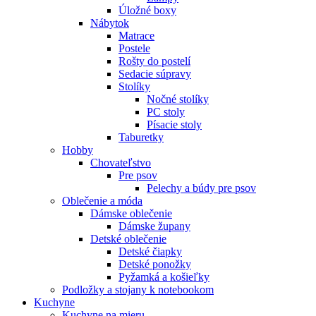
Úložné boxy
Nábytok
Matrace
Postele
Rošty do postelí
Sedacie súpravy
Stolíky
Nočné stolíky
PC stoly
Písacie stoly
Taburetky
Hobby
Chovateľstvo
Pre psov
Pelechy a búdy pre psov
Oblečenie a móda
Dámske oblečenie
Dámske župany
Detské oblečenie
Detské čiapky
Detské ponožky
Pyžamká a košieľky
Podložky a stojany k notebookom
Kuchyne
Kuchyne na mieru