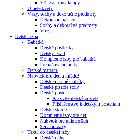
Vône a aromalampy
Umelé kvety
Vázy, sochy a dekoračné predmety
Dekorácie na stenu
Sochy a dekoračné predmety
Vázy
Detská izba
Bábätká
Detské postieľky
Detský textil
Kompletné izby pre bábätká
Prebaľovacie pulty
Detské matrace
Nábytok pre deti a mládež
Detské otočné stoličky
Detské písacie stoly
Detské postele
Klasické detské postele
Príslušenstvo k detským posteliam
Detské skrine
Kompletné izby pre deti
Nábytok pre najmenších
Sedacie vaky
Textil do detskej izby
Detské deky