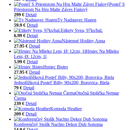
Posteľ S
Priestorom Na Hru Malte Záves Fialový
299 €
Detail
Tv Nadstavec Hagen
59.9 €
Detail
Etikety Svea, 97ks/bal.
6.99 €
Detail
Nástenné Hodiny Anna
27.95 €
Detail
Hrniec Na Mlieko
Leni, Ø: 12cm, 1l
5.99 €
Detail
Hrniec Bistro
27.95 €
Detail
Jednolôžková Posteľ Billy, 90x200, Borovica, Biela
79 €
Detail
Otočná Stolička Netstar
Čierna
239 €
Detail
Komoda Heather
209 €
Detail
Konferenčný Stolík Nachto Dekor Dub Sonoma
54.9 €
Detail