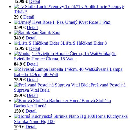
12.99 €
Detail
Tv Stolík Lucie *cenový
Trhák*
29 €
Detail
Umelý Kvet Rose I -Paz-
3.99 €
Detail
Šatník Sara
349 €
Detail
Lišta S Háčikmi Eider 3
12.95 €
Detail
Vonkajšie
Svietidlo Horace Čierna, 15 Watt
84.9 €
Detail
Závesná Lampa
Isabella 149cm, 40 Watt
75.9 €
Detail
Prešívaná Posteľná
Súprava Vital Biela
29.9 €
Detail
Barová Stolička
Barhocker Hnedá
159 €
Detail
Horná Kuchynská
Skrinka Nano Hg 100
109 €
Detail