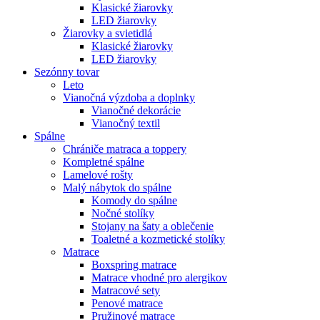
Klasické žiarovky
LED žiarovky
Žiarovky a svietidlá
Klasické žiarovky
LED žiarovky
Sezónny tovar
Leto
Vianočná výzdoba a doplnky
Vianočné dekorácie
Vianočný textil
Spálne
Chrániče matraca a toppery
Kompletné spálne
Lamelové rošty
Malý nábytok do spálne
Komody do spálne
Nočné stolíky
Stojany na šaty a oblečenie
Toaletné a kozmetické stolíky
Matrace
Boxspring matrace
Matrace vhodné pro alergikov
Matracové sety
Penové matrace
Pružinové matrace