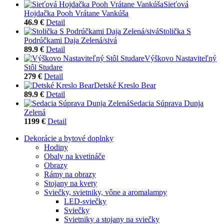
Sieťová
Hojdačka Pooh Vrátane Vankúša
46.9 €
Detail
Stolička S
Podrúčkami Daja Zelená/sivá
89.9 €
Detail
Výškovo Nastaviteľný
Stôl Studare
279 €
Detail
Detské Kreslo Bear
89.9 €
Detail
Sedacia Súprava Dunja
Zelená
1199 €
Detail
Dekorácie a bytové doplnky
Hodiny
Obaly na kvetináče
Obrazy
Rámy na obrazy
Stojany na kvety
Sviečky, svietniky, vône a aromalampy
LED-sviečky
Sviečky
Svietniky a stojany na sviečky