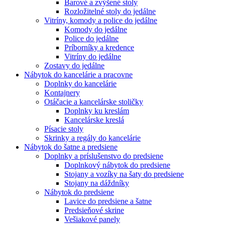
Barové a zvýšené stoly
Rozložitelné stoly do jedálne
Vitríny, komody a police do jedálne
Komody do jedálne
Police do jedálne
Príborníky a kredence
Vitríny do jedálne
Zostavy do jedálne
Nábytok do kancelárie a pracovne
Doplnky do kancelárie
Kontajnery
Otáčacie a kancelárske stoličky
Doplnky ku kreslám
Kancelárske kreslá
Písacie stoly
Skrinky a regály do kancelárie
Nábytok do šatne a predsiene
Doplnky a príslušenstvo do predsiene
Doplnkový nábytok do predsiene
Stojany a vozíky na šaty do predsiene
Stojany na dáždníky
Nábytok do predsiene
Lavice do predsiene a šatne
Predsieňové skrine
Vešiakové panely