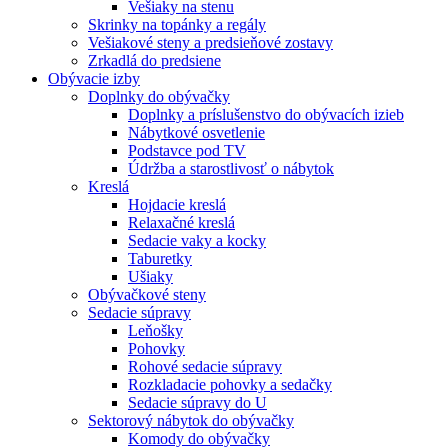
Vešiaky na stenu
Skrinky na topánky a regály
Vešiakové steny a predsieňové zostavy
Zrkadlá do predsiene
Obývacie izby
Doplnky do obývačky
Doplnky a príslušenstvo do obývacích izieb
Nábytkové osvetlenie
Podstavce pod TV
Údržba a starostlivosť o nábytok
Kreslá
Hojdacie kreslá
Relaxačné kreslá
Sedacie vaky a kocky
Taburetky
Ušiaky
Obývačkové steny
Sedacie súpravy
Leňošky
Pohovky
Rohové sedacie súpravy
Rozkladacie pohovky a sedačky
Sedacie súpravy do U
Sektorový nábytok do obývačky
Komody do obývačky