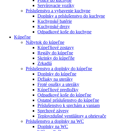
Police do kuchyne
Servírovacie vozíky
Príslušenstvo a vybavenie kuchyne
Doplnky a príslušenstvo do kuchyne
Kuchynské batérie
Kuchynské drezy
Odpadkové koše do kuchyne
Kúpeľne
Nábytok do kúpeľne
Kúpeľňové zostavy
Regály do kúpeľne
Skrinky do kúpeľňe
Zrkadlá
Príslušenstvo a doplnky do kúpeľne
Doplnky do kúpeľne
Držiaky na uteráky
Froté osušky a uteráky
Kúpeľňové predložky
Odpadkové koše do kúpeľne
Ostatné príslušenstvo do kúpeľne
Príslušenstvo k sprchám a vaniam
Sprchové závesy
Teplovzdušné ventilátory a ohrievače
Príslušenstvo a doplnky na WC
Doplnky na WC