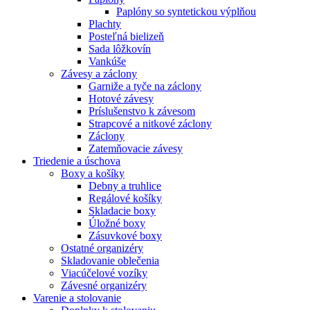
Paplóny so syntetickou výplňou
Plachty
Posteľná bielizeň
Sada lôžkovín
Vankúše
Závesy a záclony
Garniže a tyče na záclony
Hotové závesy
Príslušenstvo k závesom
Strapcové a nitkové záclony
Záclony
Zatemňovacie závesy
Triedenie a úschova
Boxy a košíky
Debny a truhlice
Regálové košíky
Skladacie boxy
Úložné boxy
Zásuvkové boxy
Ostatné organizéry
Skladovanie oblečenia
Viacúčelové vozíky
Závesné organizéry
Varenie a stolovanie