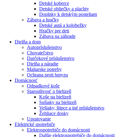
Detské koberce
Detské obliečky a plachty
Doplnky k detským posteliam
Zábava a hračky
Detské autá a kolobežky
Hračky pre deti
Zábava na záhrade
Dielňa a dom
Autopríslušenstvo
Chovateľstvo
Darčekové príslušenstvo
Dielňa a náradie
Maliarske potreby
Ochrana proti hmyzu
Domácnosť
Odpadkové koše
Starostlivosť o bielizeň
Koše na bielizeň
Sušiaky na bielizeň
Vešiaky, štipce a iné príslušenstvo
Žehliace dosky
Upratovanie
Elektrické spotrebiče
Elektrospotrebiče do domácnosti
Dalšie elektrospotrebiče do domácnosti