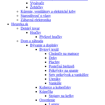
Vysávače
Žehličky
Kúrenie, ventilátory a elektrické krby
Starostlivosť o vlasy
Zábavná elektronika
Heureka.sk
Detský tovar
Hračky
Plyšové hračky
Dom a záhrada
Bývanie a doplnky
Bytový textil
Chrániče na matrace
Deky
Plachty
Posteľná bielizeň
Prikrývky na spanie
Sety prikrývok a vankúšov
Uteráky
Vankúše
Koberce a koberčeky
Kúpeľňa
Stojany na kefky
Osvetlenie
Lampy