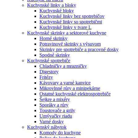
Kuchynské linky a bloky
Kuchynské bloky
Kuchynské linky bez spotrebičov
Kuchynské linky so spotrebičmi
Kuchynské linky v tvare L
Kuchynské skrinky a sektorové kuchyne
Horné skrinky
Potravinové skrinky s výsuvom
Skrinky pre spotrebiče a pracovné dosky
Spodné skrinky
Kuchynské spotrebiče
Chladničky a mrazničky
Digestory
Fritézy
Kávovary a varné kanvice
Mikrovlnné rúry a minipekárne
Ostatné kuchynské elektrospotrebiče
Šejkre a mixéry
Sporáky a rúry
Toustovače a grily
Umývačky riadu
Varné dosky
Kuchynský nábytok
Komody do kuchyne