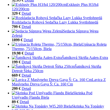
32.95 €
Detail
Exklusiv Plus H3/h4
120/200cm
329 €
Detail
Rozkladacia Rohová Sedačka Lazy Lukka Svetlohnedá
799 €
Detail
Sedacia Súprava Wega
Zelená
1899 €
Detail
Upínacia Roleta
Thermo, 75/150cm, Biela
19.98 €
Detail
Šatníková Skriňa Aalen-Extra
199 €
Detail
Šatníková Skriňa
Detroit Šírka 250cm
669 €
Detail
Lavica Z
Masívneho Dreva Gaya Š: Ca. 160 Cm
299 €
Detail
Skrinka Pod
Umývadlo Flandu Biela
89 €
Detail
Skrinka Na Topánky