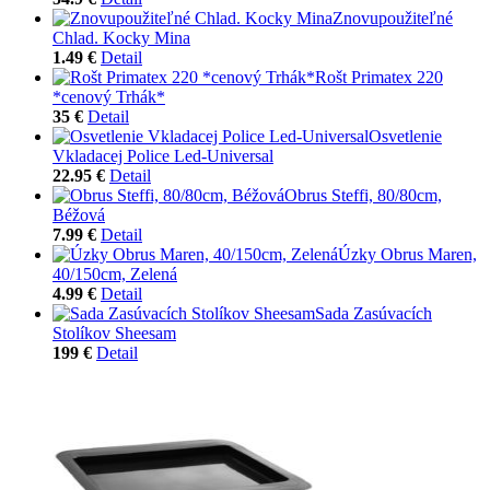
Znovupoužiteľné
Chlad. Kocky Mina
1.49 €
Detail
Rošt Primatex 220
*cenový Trhák*
35 €
Detail
Osvetlenie
Vkladacej Police Led-Universal
22.95 €
Detail
Obrus Steffi, 80/80cm,
Béžová
7.99 €
Detail
Úzky Obrus Maren,
40/150cm, Zelená
4.99 €
Detail
Sada Zasúvacích
Stolíkov Sheesam
199 €
Detail