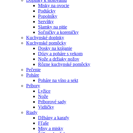
Doplnky k stolovaniu
Misky na ovocie
Podtácky
Popolníky
Servítky
Slamky na pitie
Soľničky a koreničky
Kuchynské doplnky
Kuchynské pomôcky
Dosky na krájanie
Dózy a poháre s vekom
Nože a držiaky nožov
Rôzne kuchynské pomôcky
Pečenie
Poháre
Poháre na víno a sekt
Príbory
Lyžice
Nože
Príborové sady
Vidličky
Riady
Džbány a karafy
Fľaše
Misy a misky