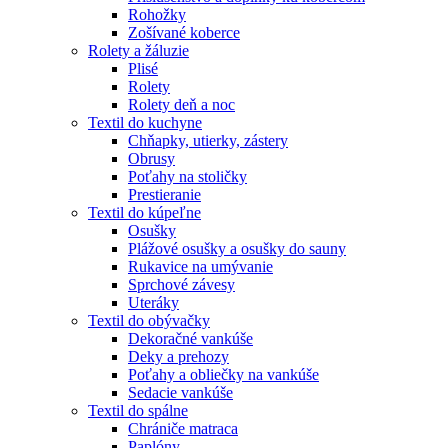
Rohožky
Zošívané koberce
Rolety a žáluzie
Plisé
Rolety
Rolety deň a noc
Textil do kuchyne
Chňapky, utierky, zástery
Obrusy
Poťahy na stoličky
Prestieranie
Textil do kúpeľne
Osušky
Plážové osušky a osušky do sauny
Rukavice na umývanie
Sprchové závesy
Uteráky
Textil do obývačky
Dekoračné vankúše
Deky a prehozy
Poťahy a obliečky na vankúše
Sedacie vankúše
Textil do spálne
Chrániče matraca
Paplóny