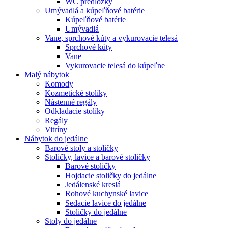
WC predložky
Umývadlá a kúpeľňové batérie
Kúpeľňové batérie
Umývadlá
Vane, sprchové kúty a vykurovacie telesá
Sprchové kúty
Vane
Vykurovacie telesá do kúpeľne
Malý nábytok
Komody
Kozmetické stolíky
Nástenné regály
Odkladacie stolíky
Regály
Vitríny
Nábytok do jedálne
Barové stoly a stoličky
Stoličky, lavice a barové stoličky
Barové stoličky
Hojdacie stoličky do jedálne
Jedálenské kreslá
Rohové kuchynské lavice
Sedacie lavice do jedálne
Stoličky do jedálne
Stoly do jedálne