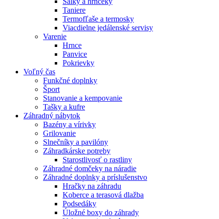
Šálky a hrnčeky
Taniere
Termofľaše a termosky
Viacdielne jedálenské servisy
Varenie
Hrnce
Panvice
Pokrievky
Voľný čas
Funkčné doplnky
Šport
Stanovanie a kempovanie
Tašky a kufre
Záhradný nábytok
Bazény a vírivky
Grilovanie
Slnečníky a pavilóny
Záhradkárske potreby
Starostlivosť o rastliny
Záhradné domčeky na náradie
Záhradné doplnky a príslušenstvo
Hračky na záhradu
Koberce a terasová dlažba
Podsedáky
Úložné boxy do záhrady