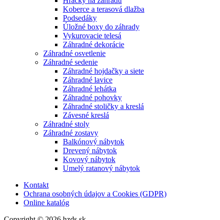
Hračky na záhradu
Koberce a terasová dlažba
Podsedáky
Úložné boxy do záhrady
Vykurovacie telesá
Záhradné dekorácie
Záhradné osvetlenie
Záhradné sedenie
Záhradné hojdačky a siete
Záhradné lavice
Záhradné lehátka
Záhradné pohovky
Záhradné stoličky a kreslá
Závesné kreslá
Záhradné stoly
Záhradné zostavy
Balkónový nábytok
Drevený nábytok
Kovový nábytok
Umelý ratanový nábytok
Kontakt
Ochrana osobných údajov a Cookies (GDPR)
Online katalóg
Copyright © 2026 hzds.sk