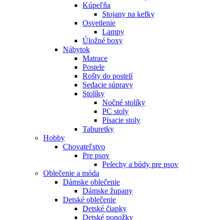
Kúpeľňa
Stojany na kefky
Osvetlenie
Lampy
Úložné boxy
Nábytok
Matrace
Postele
Rošty do postelí
Sedacie súpravy
Stolíky
Nočné stolíky
PC stoly
Písacie stoly
Taburetky
Hobby
Chovateľstvo
Pre psov
Pelechy a búdy pre psov
Oblečenie a móda
Dámske oblečenie
Dámske župany
Detské oblečenie
Detské čiapky
Detské ponožky