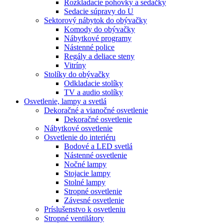
Rozkladacie pohovky a sedačky
Sedacie súpravy do U
Sektorový nábytok do obývačky
Komody do obývačky
Nábytkové programy
Nástenné police
Regály a deliace steny
Vitríny
Stolíky do obývačky
Odkladacie stolíky
TV a audio stolíky
Osvetlenie, lampy a svetlá
Dekoračné a vianočné osvetlenie
Dekoračné osvetlenie
Nábytkové osvetlenie
Osvetlenie do interiéru
Bodové a LED svetlá
Nástenné osvetlenie
Nočné lampy
Stojacie lampy
Stolné lampy
Stropné osvetlenie
Závesné osvetlenie
Príslušenstvo k osvetleniu
Stropné ventilátory