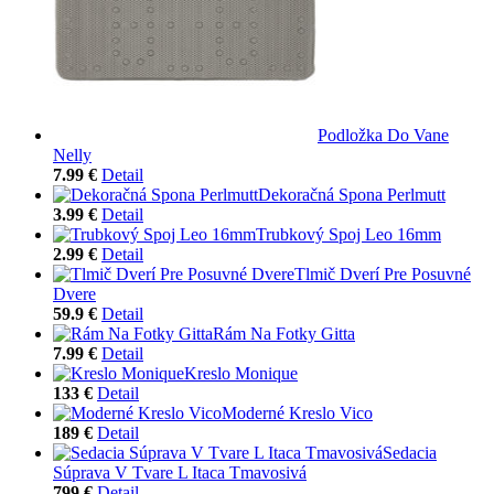
Podložka Do Vane
Nelly
7.99 €
Detail
Dekoračná Spona Perlmutt
3.99 €
Detail
Trubkový Spoj Leo 16mm
2.99 €
Detail
Tlmič Dverí Pre Posuvné
Dvere
59.9 €
Detail
Rám Na Fotky Gitta
7.99 €
Detail
Kreslo Monique
133 €
Detail
Moderné Kreslo Vico
189 €
Detail
Sedacia
Súprava V Tvare L Itaca Tmavosivá
799 €
Detail