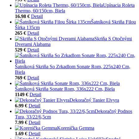
Upínacia Roleta
Thermo, 60/150cm, Biela
16.98 €
Detail
Šatníková Skriňa Filou
Šírka 135cm
265 €
Detail
Skriňa S Otočnými
Dverami Alabama
529 €
Detail
Šatníková Skriňa So Zrkadlom Sonate Rom, 225x240 Cm,
Biela
769 €
Detail
Šatníková Skriňa Sonate Rom, 336x222 Cm, Biela
1149 €
Detail
Dekoračný Tanier Elvyra
6.99 €
Detail
Dekoračný Podnos
Tura, 33/22/6,5cm
7.99 €
Detail
Korenička Gemma
1.69 €
Detail