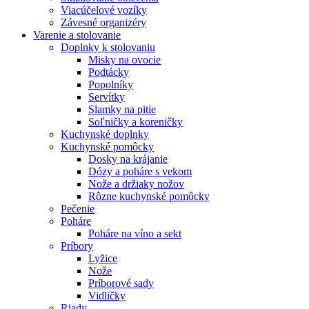
Viacúčelové vozíky
Závesné organizéry
Varenie a stolovanie
Doplnky k stolovaniu
Misky na ovocie
Podtácky
Popolníky
Servítky
Slamky na pitie
Soľničky a koreničky
Kuchynské doplnky
Kuchynské pomôcky
Dosky na krájanie
Dózy a poháre s vekom
Nože a držiaky nožov
Rôzne kuchynské pomôcky
Pečenie
Poháre
Poháre na víno a sekt
Príbory
Lyžice
Nože
Príborové sady
Vidličky
Riady