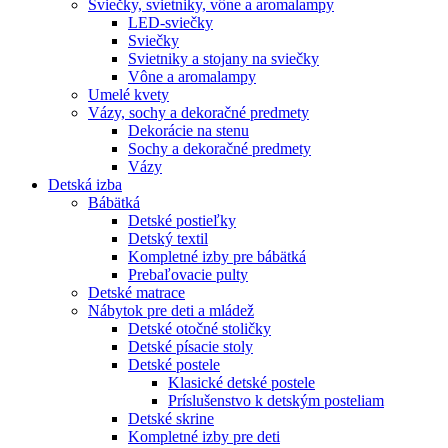
Sviečky, svietniky, vône a aromalampy
LED-sviečky
Sviečky
Svietniky a stojany na sviečky
Vône a aromalampy
Umelé kvety
Vázy, sochy a dekoračné predmety
Dekorácie na stenu
Sochy a dekoračné predmety
Vázy
Detská izba
Bábätká
Detské postieľky
Detský textil
Kompletné izby pre bábätká
Prebaľovacie pulty
Detské matrace
Nábytok pre deti a mládež
Detské otočné stoličky
Detské písacie stoly
Detské postele
Klasické detské postele
Príslušenstvo k detským posteliam
Detské skrine
Kompletné izby pre deti