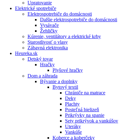
Upratovanie
Elektrické spotrebiče
Elektrospotrebiče do domácnosti
Dalšie elektrospotrebiče do domácnosti
Vysávače
Žehličky
Kúrenie, ventilátory a elektrické krby
Starostlivosť o vlasy
Zábavná elektronika
Heureka.sk
Detský tovar
Hračky
Plyšové hračky
Dom a záhrada
Bývanie a doplnky
Bytový textil
Chrániče na matrace
Deky
Plachty
Posteľná bielizeň
Prikrývky na spanie
Sety prikrývok a vankúšov
Uteráky
Vankúše
Koberce a koberčeky