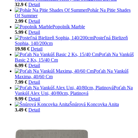
32.9 €
Detail
Pohár Na Pitie Shades
Of Summer
2.99 €
Detail
Popolník Marble
5.99 €
Detail
Posteľná Bielizeň
Sophia, 140/200cm
19.98 €
Detail
Poťah Na Vankúš
Basic 2 Ks, 15/40 Cm
6.99 €
Detail
Poťah Na Vankúš
Maxima, 40/60 Cm
7.99 €
Detail
Poťah Na
Vankúš Alex Uni, 40/80cm, Platinová
9.99 €
Detail
Šnúrová Koncovka Anita
3.49 €
Detail