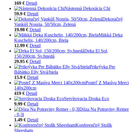
169 €
Detail
Nástenná Dekorácia Chi
59.9 €
Detail
Dekoračný
Vankúš Nouria, 50/50cm, Zelená
19.98 €
Detail
Mäkká Deka
Kuschelix, 140/200cm, Biela
12.99 €
Detail
Deka El Sol,
150/200cm, Sv.hnedá
29.95 €
Detail
Prikrývka Pre
Bábätko Elly Sivá/biela
15.9 €
Detail
Posteľ Z Masívu Merci
140x200cm
419 €
Detail
Servírovacia Doska Eco
9.99 €
Detail
Dóza Na Potraviny Reiner
- 0,3l
1.49 €
Detail
Konferenčný Stolík
Sheesham