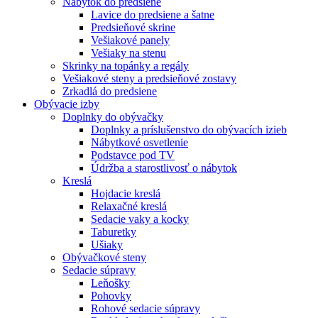
Nábytok do predsiene
Lavice do predsiene a šatne
Predsieňové skrine
Vešiakové panely
Vešiaky na stenu
Skrinky na topánky a regály
Vešiakové steny a predsieňové zostavy
Zrkadlá do predsiene
Obývacie izby
Doplnky do obývačky
Doplnky a príslušenstvo do obývacích izieb
Nábytkové osvetlenie
Podstavce pod TV
Údržba a starostlivosť o nábytok
Kreslá
Hojdacie kreslá
Relaxačné kreslá
Sedacie vaky a kocky
Taburetky
Ušiaky
Obývačkové steny
Sedacie súpravy
Leňošky
Pohovky
Rohové sedacie súpravy