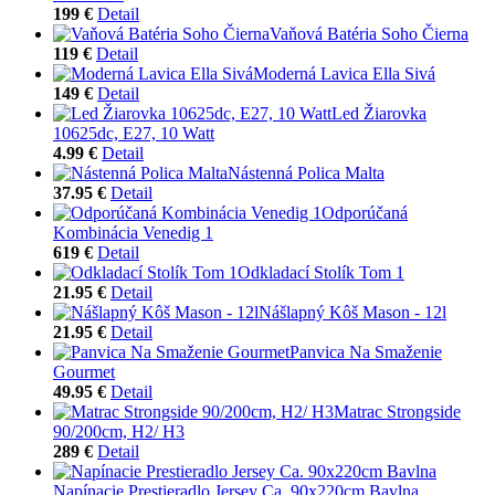
199 €
Detail
Vaňová Batéria Soho Čierna
119 €
Detail
Moderná Lavica Ella Sivá
149 €
Detail
Led Žiarovka
10625dc, E27, 10 Watt
4.99 €
Detail
Nástenná Polica Malta
37.95 €
Detail
Odporúčaná
Kombinácia Venedig 1
619 €
Detail
Odkladací Stolík Tom 1
21.95 €
Detail
Nášlapný Kôš Mason - 12l
21.95 €
Detail
Panvica Na Smaženie
Gourmet
49.95 €
Detail
Matrac Strongside
90/200cm, H2/ H3
289 €
Detail
Napínacie Prestieradlo Jersey Ca. 90x220cm Bavlna