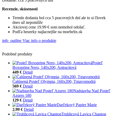
Dodanie: cca 5 pracovných dní
Recenzie, skúsenosti
Termín dodania bol cca 5 pracovných dní ale to si človek
dnes už nepomôže
Akciovej cene 19.99 € som nemohol odolať.
Podľa heureky najlacnejšie na moebelix.sk
info_outline
Viac info o produkte
Podobné produkty
Posteľ
Boxspring Nero, 140x200, Antracitová
449 €
Detail
Čalúnená Posteľ Olympia, 160x200, Tmavomodrá
569 €
Detail
Nadstavba Nad Posteľ
Azurro 180
129 €
Detail
Darčekový Papier Marie
2.99 €
Detail
Truhlicová Lavica Chanton