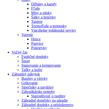
Džbány a karafy
Fľaše
Misy a misky
Šálky a hrnčeky
Taniere
Termofľaše a termosky
Viacdielne jedálenské servisy
Varenie
Hrnce
Panvice
Pokrievky
Voľný čas
Funkčné doplnky
Šport
Stanovanie a kempovanie
Tašky a kufre
Záhradný nábytok
Bazény a vírivky
Grilovanie
Slnečníky a pavilóny
Záhradkárske potreby
Starostlivosť o rastliny
Záhradné domčeky na náradie
Záhradné doplnky a príslušenstvo