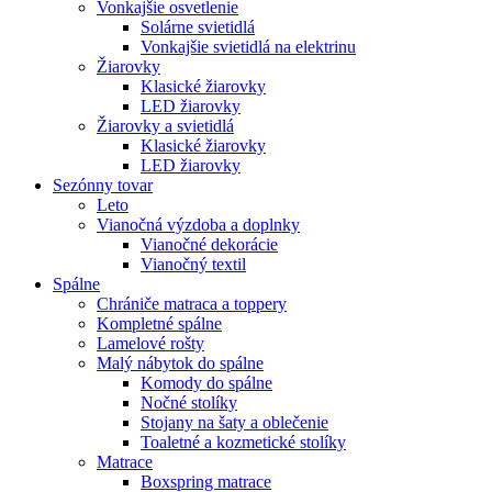
Vonkajšie osvetlenie
Solárne svietidlá
Vonkajšie svietidlá na elektrinu
Žiarovky
Klasické žiarovky
LED žiarovky
Žiarovky a svietidlá
Klasické žiarovky
LED žiarovky
Sezónny tovar
Leto
Vianočná výzdoba a doplnky
Vianočné dekorácie
Vianočný textil
Spálne
Chrániče matraca a toppery
Kompletné spálne
Lamelové rošty
Malý nábytok do spálne
Komody do spálne
Nočné stolíky
Stojany na šaty a oblečenie
Toaletné a kozmetické stolíky
Matrace
Boxspring matrace