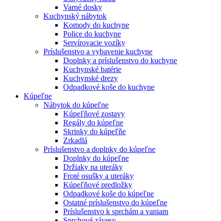
Varné dosky
Kuchynský nábytok
Komody do kuchyne
Police do kuchyne
Servírovacie vozíky
Príslušenstvo a vybavenie kuchyne
Doplnky a príslušenstvo do kuchyne
Kuchynské batérie
Kuchynské drezy
Odpadkové koše do kuchyne
Kúpeľne
Nábytok do kúpeľne
Kúpeľňové zostavy
Regály do kúpeľne
Skrinky do kúpeľňe
Zrkadlá
Príslušenstvo a doplnky do kúpeľne
Doplnky do kúpeľne
Držiaky na uteráky
Froté osušky a uteráky
Kúpeľňové predložky
Odpadkové koše do kúpeľne
Ostatné príslušenstvo do kúpeľne
Príslušenstvo k sprchám a vaniam
Sprchové závesy