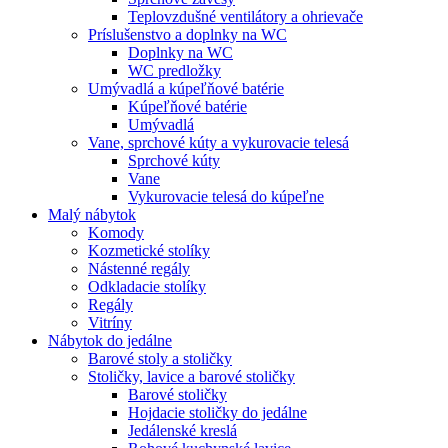
Teplovzdušné ventilátory a ohrievače
Príslušenstvo a doplnky na WC
Doplnky na WC
WC predložky
Umývadlá a kúpeľňové batérie
Kúpeľňové batérie
Umývadlá
Vane, sprchové kúty a vykurovacie telesá
Sprchové kúty
Vane
Vykurovacie telesá do kúpeľne
Malý nábytok
Komody
Kozmetické stolíky
Nástenné regály
Odkladacie stolíky
Regály
Vitríny
Nábytok do jedálne
Barové stoly a stoličky
Stoličky, lavice a barové stoličky
Barové stoličky
Hojdacie stoličky do jedálne
Jedálenské kreslá