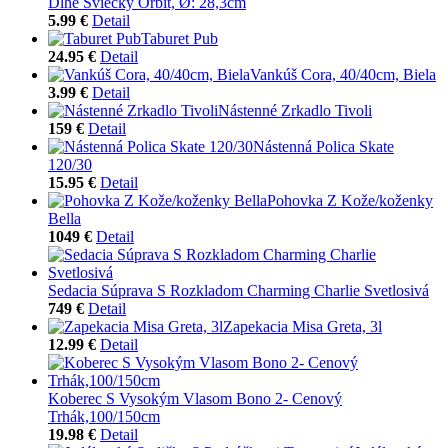
Dlhé Sviečky Orbit, Ø: 28,3cm
5.99 €
Detail
Taburet Pub
24.95 €
Detail
Vankúš Cora, 40/40cm, Biela
3.99 €
Detail
Nástenné Zrkadlo Tivoli
159 €
Detail
Nástenná Polica Skate
120/30
15.95 €
Detail
Pohovka Z Kože/koženky
Bella
1049 €
Detail
Sedacia Súprava S Rozkladom Charming Charlie Svetlosivá
749 €
Detail
Zapekacia Misa Greta, 3l
12.99 €
Detail
Koberec S Vysokým Vlasom Bono 2- Cenový
Trhák,100/150cm
19.98 €
Detail