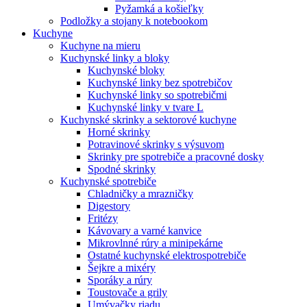
Pyžamká a košieľky
Podložky a stojany k notebookom
Kuchyne
Kuchyne na mieru
Kuchynské linky a bloky
Kuchynské bloky
Kuchynské linky bez spotrebičov
Kuchynské linky so spotrebičmi
Kuchynské linky v tvare L
Kuchynské skrinky a sektorové kuchyne
Horné skrinky
Potravinové skrinky s výsuvom
Skrinky pre spotrebiče a pracovné dosky
Spodné skrinky
Kuchynské spotrebiče
Chladničky a mrazničky
Digestory
Fritézy
Kávovary a varné kanvice
Mikrovlnné rúry a minipekárne
Ostatné kuchynské elektrospotrebiče
Šejkre a mixéry
Sporáky a rúry
Toustovače a grily
Umývačky riadu