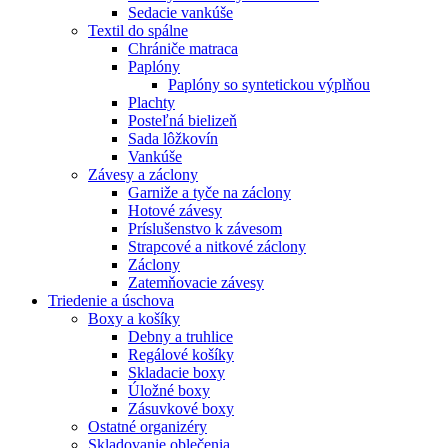
Sedacie vankúše
Textil do spálne
Chrániče matraca
Paplóny
Paplóny so syntetickou výplňou
Plachty
Posteľná bielizeň
Sada lôžkovín
Vankúše
Závesy a záclony
Garniže a tyče na záclony
Hotové závesy
Príslušenstvo k závesom
Strapcové a nitkové záclony
Záclony
Zatemňovacie závesy
Triedenie a úschova
Boxy a košíky
Debny a truhlice
Regálové košíky
Skladacie boxy
Úložné boxy
Zásuvkové boxy
Ostatné organizéry
Skladovanie oblečenia