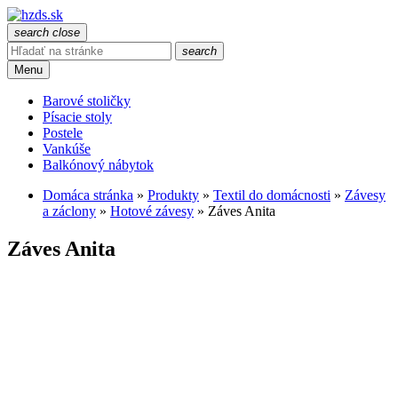
search
close
search
Menu
Barové stoličky
Písacie stoly
Postele
Vankúše
Balkónový nábytok
Domáca stránka
»
Produkty
»
Textil do domácnosti
»
Závesy
a záclony
»
Hotové závesy
»
Záves Anita
Záves Anita