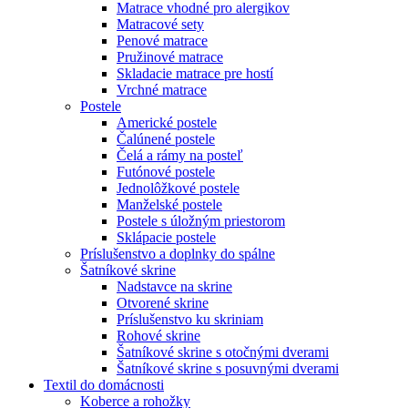
Matrace vhodné pro alergikov
Matracové sety
Penové matrace
Pružinové matrace
Skladacie matrace pre hostí
Vrchné matrace
Postele
Americké postele
Čalúnené postele
Čelá a rámy na posteľ
Futónové postele
Jednolôžkové postele
Manželské postele
Postele s úložným priestorom
Sklápacie postele
Príslušenstvo a doplnky do spálne
Šatníkové skrine
Nadstavce na skrine
Otvorené skrine
Príslušenstvo ku skriniam
Rohové skrine
Šatníkové skrine s otočnými dverami
Šatníkové skrine s posuvnými dverami
Textil do domácnosti
Koberce a rohožky