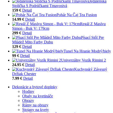
Jedálenská
Stolička S Podrúčkami Tmavosivá
159 €
Detail
Pohár Na Čaj Tea Fusion
14.99 €
Detail
Regál Z Masívu
Simon - Buk V: 179cm
299 €
Detail
Písací Stôl Pre
Mládež Mito Farby Dubu
129 €
Detail
Tunel Na Hranie Modrý/biely
99 €
Detail
Univerzálny Vozík Rimini 2
24.95 €
Detail
Kuchynský Závesný
Držiak Chester
7.99 €
Detail
Dekorácie a bytové doplnky
Hodiny
Obaly na kvetináče
Obrazy
Rámy na obrazy
Stojany na kvety