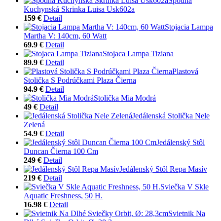
Spodná
Kuchynská Skrinka Luisa Usk602a
159 €
Detail
Stojacia Lampa
Martha V: 140cm, 60 Watt
69.9 €
Detail
Stojaca Lampa Tiziana
89.9 €
Detail
Plastová
Stolička S Podrúčkami Plaza Čierna
94.9 €
Detail
Stolička Mia Modrá
49 €
Detail
Jedálenská Stolička Nele
Zelená
54.9 €
Detail
Jedálenský Stôl
Duncan Čierna 100 Cm
249 €
Detail
Jedálenský Stôl Repa Masív
219 €
Detail
Sviečka V Skle
Aquatic Freshness, 50 H.
16.98 €
Detail
Svietnik Na