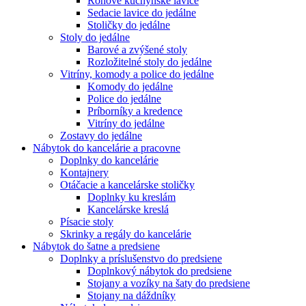
Rohové kuchynské lavice
Sedacie lavice do jedálne
Stoličky do jedálne
Stoly do jedálne
Barové a zvýšené stoly
Rozložitelné stoly do jedálne
Vitríny, komody a police do jedálne
Komody do jedálne
Police do jedálne
Príborníky a kredence
Vitríny do jedálne
Zostavy do jedálne
Nábytok do kancelárie a pracovne
Doplnky do kancelárie
Kontajnery
Otáčacie a kancelárske stoličky
Doplnky ku kreslám
Kancelárske kreslá
Písacie stoly
Skrinky a regály do kancelárie
Nábytok do šatne a predsiene
Doplnky a príslušenstvo do predsiene
Doplnkový nábytok do predsiene
Stojany a vozíky na šaty do predsiene
Stojany na dáždníky