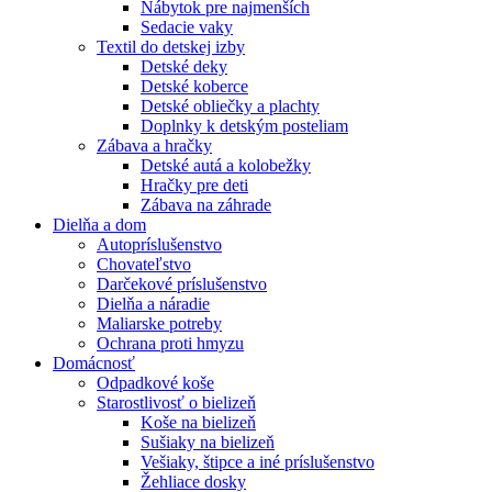
Nábytok pre najmenších
Sedacie vaky
Textil do detskej izby
Detské deky
Detské koberce
Detské obliečky a plachty
Doplnky k detským posteliam
Zábava a hračky
Detské autá a kolobežky
Hračky pre deti
Zábava na záhrade
Dielňa a dom
Autopríslušenstvo
Chovateľstvo
Darčekové príslušenstvo
Dielňa a náradie
Maliarske potreby
Ochrana proti hmyzu
Domácnosť
Odpadkové koše
Starostlivosť o bielizeň
Koše na bielizeň
Sušiaky na bielizeň
Vešiaky, štipce a iné príslušenstvo
Žehliace dosky