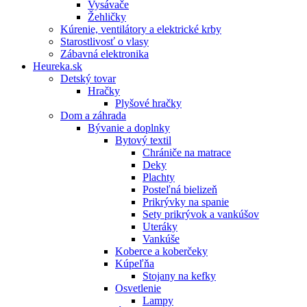
Vysávače
Žehličky
Kúrenie, ventilátory a elektrické krby
Starostlivosť o vlasy
Zábavná elektronika
Heureka.sk
Detský tovar
Hračky
Plyšové hračky
Dom a záhrada
Bývanie a doplnky
Bytový textil
Chrániče na matrace
Deky
Plachty
Posteľná bielizeň
Prikrývky na spanie
Sety prikrývok a vankúšov
Uteráky
Vankúše
Koberce a koberčeky
Kúpeľňa
Stojany na kefky
Osvetlenie
Lampy