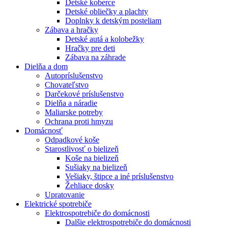
Detské koberce
Detské obliečky a plachty
Doplnky k detským posteliam
Zábava a hračky
Detské autá a kolobežky
Hračky pre deti
Zábava na záhrade
Dielňa a dom
Autopríslušenstvo
Chovateľstvo
Darčekové príslušenstvo
Dielňa a náradie
Maliarske potreby
Ochrana proti hmyzu
Domácnosť
Odpadkové koše
Starostlivosť o bielizeň
Koše na bielizeň
Sušiaky na bielizeň
Vešiaky, štipce a iné príslušenstvo
Žehliace dosky
Upratovanie
Elektrické spotrebiče
Elektrospotrebiče do domácnosti
Dalšie elektrospotrebiče do domácnosti