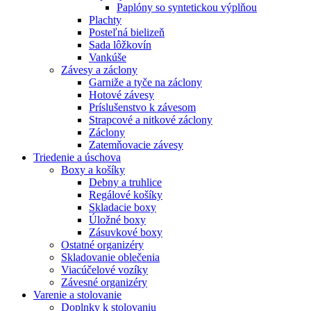
Paplóny so syntetickou výplňou
Plachty
Posteľná bielizeň
Sada lôžkovín
Vankúše
Závesy a záclony
Garniže a tyče na záclony
Hotové závesy
Príslušenstvo k závesom
Strapcové a nitkové záclony
Záclony
Zatemňovacie závesy
Triedenie a úschova
Boxy a košíky
Debny a truhlice
Regálové košíky
Skladacie boxy
Úložné boxy
Zásuvkové boxy
Ostatné organizéry
Skladovanie oblečenia
Viacúčelové vozíky
Závesné organizéry
Varenie a stolovanie
Doplnky k stolovaniu