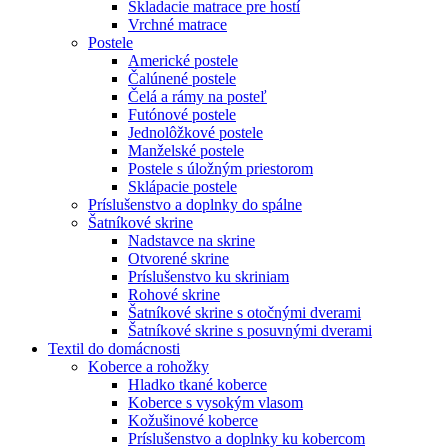
Skladacie matrace pre hostí
Vrchné matrace
Postele
Americké postele
Čalúnené postele
Čelá a rámy na posteľ
Futónové postele
Jednolôžkové postele
Manželské postele
Postele s úložným priestorom
Sklápacie postele
Príslušenstvo a doplnky do spálne
Šatníkové skrine
Nadstavce na skrine
Otvorené skrine
Príslušenstvo ku skriniam
Rohové skrine
Šatníkové skrine s otočnými dverami
Šatníkové skrine s posuvnými dverami
Textil do domácnosti
Koberce a rohožky
Hladko tkané koberce
Koberce s vysokým vlasom
Kožušinové koberce
Príslušenstvo a doplnky ku kobercom