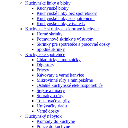
Kuchynské linky a bloky
Kuchynské bloky
Kuchynské linky bez spotrebičov
Kuchynské linky so spotrebičmi
Kuchynské linky v tvare L
Kuchynské skrinky a sektorové kuchyne
Horné skrinky
Potravinové skrinky s výsuvom
Skrinky pre spotrebiče a pracovné dosky
Spodné skrinky
Kuchynské spotrebiče
Chladničky a mrazničky
Digestory
Fritézy
Kávovary a varné kanvice
Mikrovlnné rúry a minipekárne
Ostatné kuchynské elektrospotrebiče
Šejkre a mixéry
Sporáky a rúry
Toustovače a grily
Umývačky riadu
Varné dosky
Kuchynský nábytok
Komody do kuchyne
Police do kuchyne