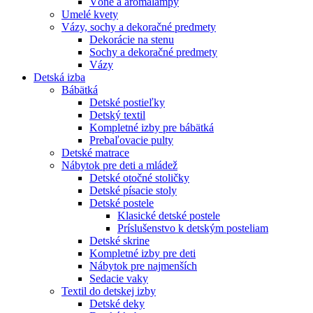
Vône a aromalampy
Umelé kvety
Vázy, sochy a dekoračné predmety
Dekorácie na stenu
Sochy a dekoračné predmety
Vázy
Detská izba
Bábätká
Detské postieľky
Detský textil
Kompletné izby pre bábätká
Prebaľovacie pulty
Detské matrace
Nábytok pre deti a mládež
Detské otočné stoličky
Detské písacie stoly
Detské postele
Klasické detské postele
Príslušenstvo k detským posteliam
Detské skrine
Kompletné izby pre deti
Nábytok pre najmenších
Sedacie vaky
Textil do detskej izby
Detské deky