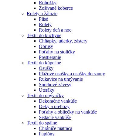
Rohožky
Zošívané koberce
Rolety a žáluzie
Plisé
Rolety
Rolety deň a noc
Textil do kuchyne
Chňapky, utierky, zástery
Obrusy
Poťahy na stoličky
Prestieranie
Textil do kúpeľne
Osušky
Plážové osušky a osušky do sauny
Rukavice na umývanie
Sprchové závesy
Uteráky
Textil do obývačky
Dekoračné vankúše
Deky a prehozy
Poťahy a obliečky na vankúše
Sedacie vankúše
Textil do spálne
Chrániče matraca
Paplóny