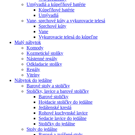
Umývadlá a kúpeľňové batérie
Kúpeľňové batérie
Umývadlá
Vane, sprchové kúty a vykurovacie telesá
Sprchové kúty
Vane
Vykurovacie telesá do kúpeľne
Malý nábytok
Komody
Kozmetické stolíky
Nástenné regály
Odkladacie stolíky
Regály
Vitríny
Nábytok do jedálne
Barové stoly a stoličky
Stoličky, lavice a barové stoličky
Barové stoličky
Hojdacie stoličky do jedálne
Jedálenské kreslá
Rohové kuchynské lavice
Sedacie lavice do jedálne
Stoličky do jedálne
Stoly do jedálne
Barové a zvýšené stoly