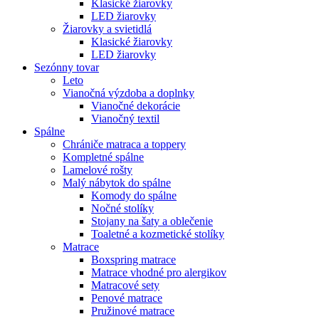
Klasické žiarovky
LED žiarovky
Žiarovky a svietidlá
Klasické žiarovky
LED žiarovky
Sezónny tovar
Leto
Vianočná výzdoba a doplnky
Vianočné dekorácie
Vianočný textil
Spálne
Chrániče matraca a toppery
Kompletné spálne
Lamelové rošty
Malý nábytok do spálne
Komody do spálne
Nočné stolíky
Stojany na šaty a oblečenie
Toaletné a kozmetické stolíky
Matrace
Boxspring matrace
Matrace vhodné pro alergikov
Matracové sety
Penové matrace
Pružinové matrace