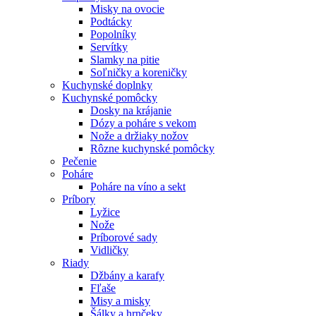
Misky na ovocie
Podtácky
Popolníky
Servítky
Slamky na pitie
Soľničky a koreničky
Kuchynské doplnky
Kuchynské pomôcky
Dosky na krájanie
Dózy a poháre s vekom
Nože a držiaky nožov
Rôzne kuchynské pomôcky
Pečenie
Poháre
Poháre na víno a sekt
Príbory
Lyžice
Nože
Príborové sady
Vidličky
Riady
Džbány a karafy
Fľaše
Misy a misky
Šálky a hrnčeky