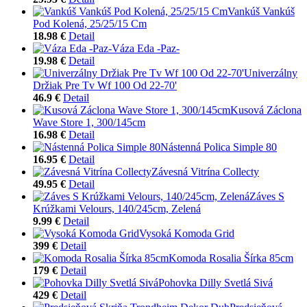
Vankúš Vankúš
Pod Kolená, 25/25/15 Cm
18.98 €
Detail
Váza Eda -Paz-
19.98 €
Detail
Univerzálny
Držiak Pre Tv Wf 100 Od 22-70'
46.9 €
Detail
Kusová Záclona
Wave Store 1, 300/145cm
16.98 €
Detail
Nástenná Polica Simple 80
16.95 €
Detail
Závesná Vitrína Collecty
49.95 €
Detail
Záves S
Krúžkami Velours, 140/245cm, Zelená
9.99 €
Detail
Vysoká Komoda Grid
399 €
Detail
Komoda Rosalia Šírka 85cm
179 €
Detail
Pohovka Dilly Svetlá Sivá
429 €
Detail