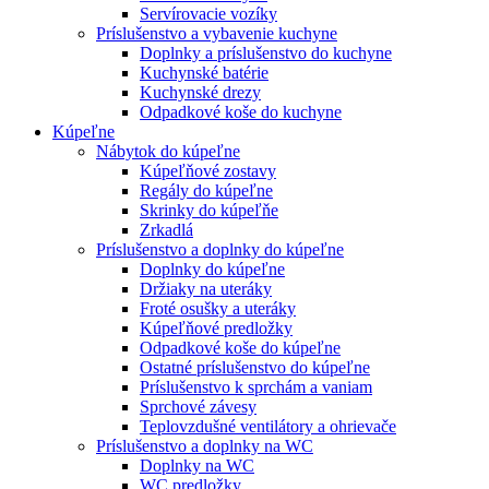
Servírovacie vozíky
Príslušenstvo a vybavenie kuchyne
Doplnky a príslušenstvo do kuchyne
Kuchynské batérie
Kuchynské drezy
Odpadkové koše do kuchyne
Kúpeľne
Nábytok do kúpeľne
Kúpeľňové zostavy
Regály do kúpeľne
Skrinky do kúpeľňe
Zrkadlá
Príslušenstvo a doplnky do kúpeľne
Doplnky do kúpeľne
Držiaky na uteráky
Froté osušky a uteráky
Kúpeľňové predložky
Odpadkové koše do kúpeľne
Ostatné príslušenstvo do kúpeľne
Príslušenstvo k sprchám a vaniam
Sprchové závesy
Teplovzdušné ventilátory a ohrievače
Príslušenstvo a doplnky na WC
Doplnky na WC
WC predložky