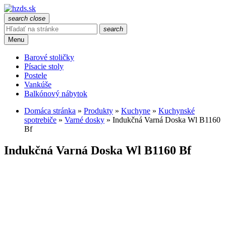
search
close
search
Menu
Barové stoličky
Písacie stoly
Postele
Vankúše
Balkónový nábytok
Domáca stránka
»
Produkty
»
Kuchyne
»
Kuchynské
spotrebiče
»
Varné dosky
»
Indukčná Varná Doska Wl B1160
Bf
Indukčná Varná Doska Wl B1160 Bf