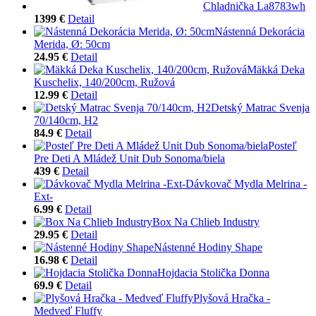
Chladnička La8783wh
1399 €
Detail
Nástenná Dekorácia
Merida, Ø: 50cm
24.95 €
Detail
Mäkká Deka
Kuschelix, 140/200cm, Ružová
12.99 €
Detail
Detský Matrac Svenja
70/140cm, H2
84.9 €
Detail
Posteľ
Pre Deti A Mládež Unit Dub Sonoma/biela
439 €
Detail
Dávkovač Mydla Melrina -
Ext-
6.99 €
Detail
Box Na Chlieb Industry
29.95 €
Detail
Nástenné Hodiny Shape
16.98 €
Detail
Hojdacia Stolička Donna
69.9 €
Detail
Plyšová Hračka -
Medveď Fluffy