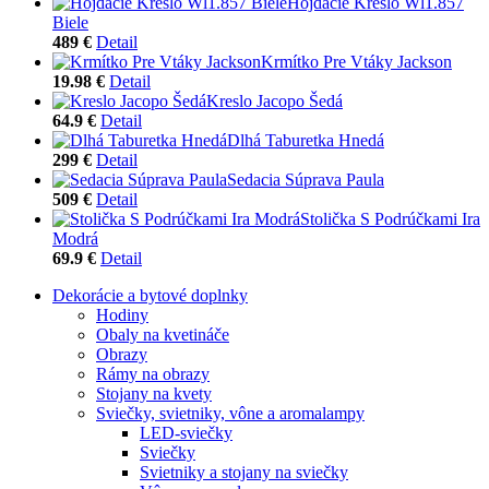
Hojdacie Kreslo Wl1.857
Biele
489 €
Detail
Krmítko Pre Vtáky Jackson
19.98 €
Detail
Kreslo Jacopo Šedá
64.9 €
Detail
Dlhá Taburetka Hnedá
299 €
Detail
Sedacia Súprava Paula
509 €
Detail
Stolička S Podrúčkami Ira
Modrá
69.9 €
Detail
Dekorácie a bytové doplnky
Hodiny
Obaly na kvetináče
Obrazy
Rámy na obrazy
Stojany na kvety
Sviečky, svietniky, vône a aromalampy
LED-sviečky
Sviečky
Svietniky a stojany na sviečky