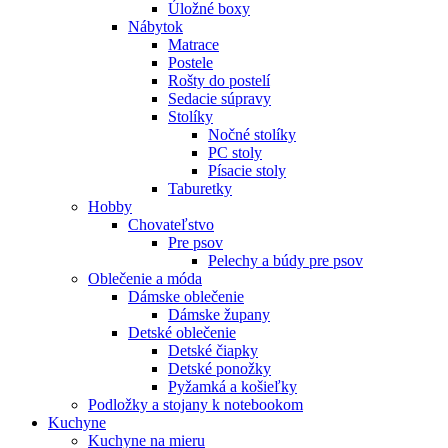
Úložné boxy
Nábytok
Matrace
Postele
Rošty do postelí
Sedacie súpravy
Stolíky
Nočné stolíky
PC stoly
Písacie stoly
Taburetky
Hobby
Chovateľstvo
Pre psov
Pelechy a búdy pre psov
Oblečenie a móda
Dámske oblečenie
Dámske župany
Detské oblečenie
Detské čiapky
Detské ponožky
Pyžamká a košieľky
Podložky a stojany k notebookom
Kuchyne
Kuchyne na mieru