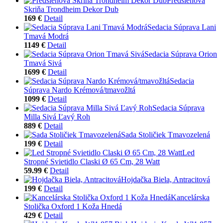
Predsieňová
Skriňa Trondheim Dekor Dub
169 €
Detail
Sedacia Súprava Lani
Tmavá Modrá
1149 €
Detail
Sedacia Súprava Orion
Tmavá Sivá
1699 €
Detail
Sedacia
Súprava Nardo Krémová/tmavožltá
1099 €
Detail
Sedacia Súprava
Milla Sivá Ľavý Roh
889 €
Detail
Sada Stoličiek Tmavozelená
199 €
Detail
Led
Stropné Svietidlo Claski Ø 65 Cm, 28 Watt
59.99 €
Detail
Hojdačka Biela, Antracitová
199 €
Detail
Kancelárska
Stolička Oxford 1 Koža Hnedá
429 €
Detail