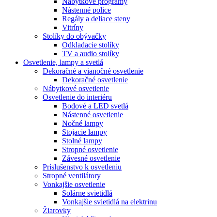
Nábytkové programy
Nástenné police
Regály a deliace steny
Vitríny
Stolíky do obývačky
Odkladacie stolíky
TV a audio stolíky
Osvetlenie, lampy a svetlá
Dekoračné a vianočné osvetlenie
Dekoračné osvetlenie
Nábytkové osvetlenie
Osvetlenie do interiéru
Bodové a LED svetlá
Nástenné osvetlenie
Nočné lampy
Stojacie lampy
Stolné lampy
Stropné osvetlenie
Závesné osvetlenie
Príslušenstvo k osvetleniu
Stropné ventilátory
Vonkajšie osvetlenie
Solárne svietidlá
Vonkajšie svietidlá na elektrinu
Žiarovky