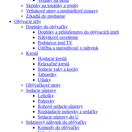
Vešiaky na stenu
Skrinky na topánky a regály
Vešiakové steny a predsieňové zostavy
Zrkadlá do predsiene
Obývacie izby
Doplnky do obývačky
Doplnky a príslušenstvo do obývacích izieb
Nábytkové osvetlenie
Podstavce pod TV
Údržba a starostlivosť o nábytok
Kreslá
Hojdacie kreslá
Relaxačné kreslá
Sedacie vaky a kocky
Taburetky
Ušiaky
Obývačkové steny
Sedacie súpravy
Leňošky
Pohovky
Rohové sedacie súpravy
Rozkladacie pohovky a sedačky
Sedacie súpravy do U
Sektorový nábytok do obývačky
Komody do obývačky