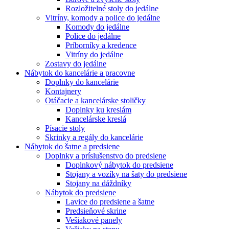
Rozložitelné stoly do jedálne
Vitríny, komody a police do jedálne
Komody do jedálne
Police do jedálne
Príborníky a kredence
Vitríny do jedálne
Zostavy do jedálne
Nábytok do kancelárie a pracovne
Doplnky do kancelárie
Kontajnery
Otáčacie a kancelárske stoličky
Doplnky ku kreslám
Kancelárske kreslá
Písacie stoly
Skrinky a regály do kancelárie
Nábytok do šatne a predsiene
Doplnky a príslušenstvo do predsiene
Doplnkový nábytok do predsiene
Stojany a vozíky na šaty do predsiene
Stojany na dáždníky
Nábytok do predsiene
Lavice do predsiene a šatne
Predsieňové skrine
Vešiakové panely