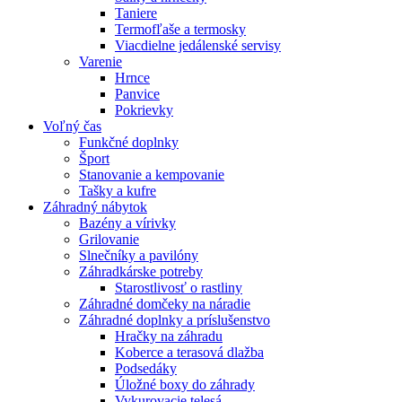
Taniere
Termofľaše a termosky
Viacdielne jedálenské servisy
Varenie
Hrnce
Panvice
Pokrievky
Voľný čas
Funkčné doplnky
Šport
Stanovanie a kempovanie
Tašky a kufre
Záhradný nábytok
Bazény a vírivky
Grilovanie
Slnečníky a pavilóny
Záhradkárske potreby
Starostlivosť o rastliny
Záhradné domčeky na náradie
Záhradné doplnky a príslušenstvo
Hračky na záhradu
Koberce a terasová dlažba
Podsedáky
Úložné boxy do záhrady
Vykurovacie telesá