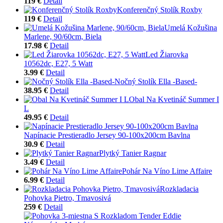
119 €
Detail
Konferenčný Stolík Roxby
119 €
Detail
Umelá Kožušina
Marlene, 90/60cm, Biela
17.98 €
Detail
Led Žiarovka
10562dc, E27, 5 Watt
3.99 €
Detail
Nočný Stolík Ella -Based-
38.95 €
Detail
Obal Na Kvetináč Summer I
L
49.95 €
Detail
Napínacie Prestieradlo Jersey 90-100x200cm Bavlna
30.9 €
Detail
Plytký Tanier Ragnar
3.49 €
Detail
Pohár Na Víno Lime Affaire
6.99 €
Detail
Rozkladacia
Pohovka Pietro, Tmavosivá
259 €
Detail