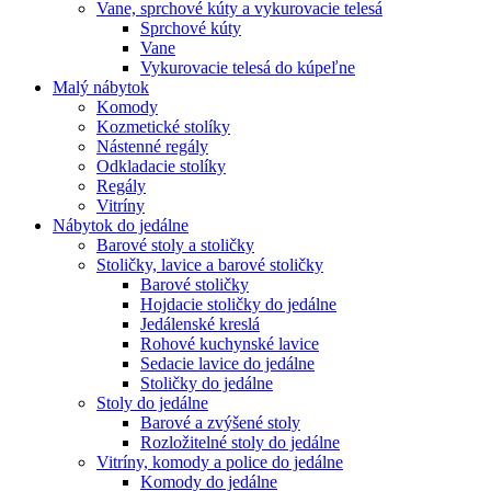
Vane, sprchové kúty a vykurovacie telesá
Sprchové kúty
Vane
Vykurovacie telesá do kúpeľne
Malý nábytok
Komody
Kozmetické stolíky
Nástenné regály
Odkladacie stolíky
Regály
Vitríny
Nábytok do jedálne
Barové stoly a stoličky
Stoličky, lavice a barové stoličky
Barové stoličky
Hojdacie stoličky do jedálne
Jedálenské kreslá
Rohové kuchynské lavice
Sedacie lavice do jedálne
Stoličky do jedálne
Stoly do jedálne
Barové a zvýšené stoly
Rozložitelné stoly do jedálne
Vitríny, komody a police do jedálne
Komody do jedálne