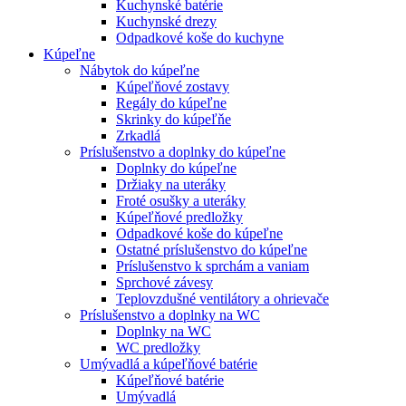
Kuchynské batérie
Kuchynské drezy
Odpadkové koše do kuchyne
Kúpeľne
Nábytok do kúpeľne
Kúpeľňové zostavy
Regály do kúpeľne
Skrinky do kúpeľňe
Zrkadlá
Príslušenstvo a doplnky do kúpeľne
Doplnky do kúpeľne
Držiaky na uteráky
Froté osušky a uteráky
Kúpeľňové predložky
Odpadkové koše do kúpeľne
Ostatné príslušenstvo do kúpeľne
Príslušenstvo k sprchám a vaniam
Sprchové závesy
Teplovzdušné ventilátory a ohrievače
Príslušenstvo a doplnky na WC
Doplnky na WC
WC predložky
Umývadlá a kúpeľňové batérie
Kúpeľňové batérie
Umývadlá