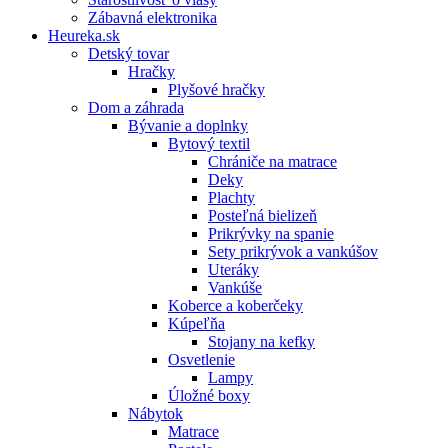
Zábavná elektronika
Heureka.sk
Detský tovar
Hračky
Plyšové hračky
Dom a záhrada
Bývanie a doplnky
Bytový textil
Chrániče na matrace
Deky
Plachty
Posteľná bielizeň
Prikrývky na spanie
Sety prikrývok a vankúšov
Uteráky
Vankúše
Koberce a koberčeky
Kúpeľňa
Stojany na kefky
Osvetlenie
Lampy
Úložné boxy
Nábytok
Matrace