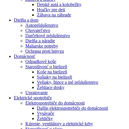
Detské autá a kolobežky
Hračky pre deti
Zábava na záhrade
Dielňa a dom
Autopríslušenstvo
Chovateľstvo
Darčekové príslušenstvo
Dielňa a náradie
Maliarske potreby
Ochrana proti hmyzu
Domácnosť
Odpadkové koše
Starostlivosť o bielizeň
Koše na bielizeň
Sušiaky na bielizeň
Vešiaky, štipce a iné príslušenstvo
Žehliace dosky
Upratovanie
Elektrické spotrebiče
Elektrospotrebiče do domácnosti
Dalšie elektrospotrebiče do domácnosti
Vysávače
Žehličky
Kúrenie, ventilátory a elektrické krby
Starostlivosť o vlasy