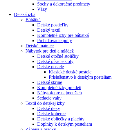
Sochy a dekoračné predmety
Vázy
Detská izba
Bábätká
Detské postieľky
Detský textil
Kompletné izby pre bábätká
Prebaľovacie pulty
Detské matrace
Nábytok pre deti a mládež
Detské otočné stoličky
Detské písacie stoly
Detské postele
Klasické detské postele
Príslušenstvo k detským posteliam
Detské skrine
Kompletné izby pre deti
Nábytok pre najmenších
Sedacie vaky
Textil do detskej izby
Detské deky
Detské koberce
Detské obliečky a plachty
Doplnky k detským posteliam
Zábava a hračky