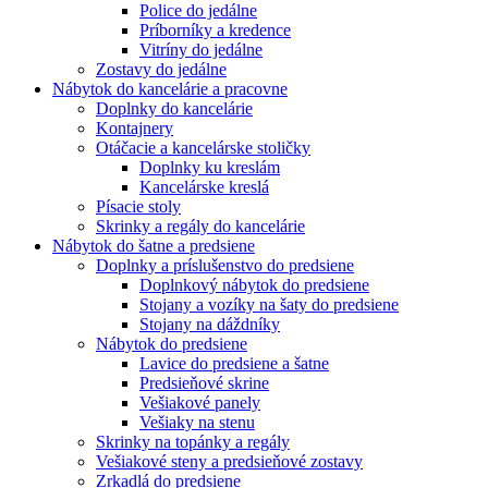
Police do jedálne
Príborníky a kredence
Vitríny do jedálne
Zostavy do jedálne
Nábytok do kancelárie a pracovne
Doplnky do kancelárie
Kontajnery
Otáčacie a kancelárske stoličky
Doplnky ku kreslám
Kancelárske kreslá
Písacie stoly
Skrinky a regály do kancelárie
Nábytok do šatne a predsiene
Doplnky a príslušenstvo do predsiene
Doplnkový nábytok do predsiene
Stojany a vozíky na šaty do predsiene
Stojany na dáždníky
Nábytok do predsiene
Lavice do predsiene a šatne
Predsieňové skrine
Vešiakové panely
Vešiaky na stenu
Skrinky na topánky a regály
Vešiakové steny a predsieňové zostavy
Zrkadlá do predsiene