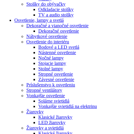
Stolíky do obývačky
Odkladacie stolíky
TV a audio stolíky
Osvetlenie, lampy a svetlá
Dekoračné a vianočné osvetlenie
Dekoračné osvetlenie
Nábytkové osvetlenie
Osvetlenie do interiéru
Bodové a LED svetlá
Nástenné osvetlenie
Nočné lampy
Stojacie lampy
Stolné lampy
Stropné osvetlenie
Závesné osvetlenie
Príslušenstvo k osvetleniu
Stropné ventilátory
Vonkajšie osvetlenie
Solárne svietidlá
Vonkajšie svietidlá na elektrinu
Žiarovky
Klasické žiarovky
LED žiarovky
Žiarovky a svietidlá
Klasické žiarovky