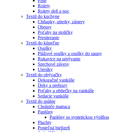
Plisé
Rolety
Rolety deň a noc
Textil do kuchyne
Chňapky, utierky, zástery
Obrusy
Poťahy na stoličky
Prestieranie
Textil do kúpeľne
Osušky
Plážové osušky a osušky do sauny
Rukavice na umývanie
Sprchové závesy
Uteráky
Textil do obývačky
Dekoračné vankúše
Deky a prehozy
Poťahy a obliečky na vankúše
Sedacie vankúše
Textil do spálne
Chrániče matraca
Paplóny
Paplóny so syntetickou výplňou
Plachty
Posteľná bielizeň