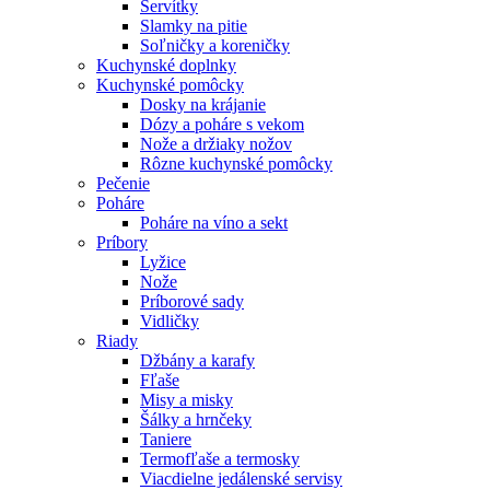
Servítky
Slamky na pitie
Soľničky a koreničky
Kuchynské doplnky
Kuchynské pomôcky
Dosky na krájanie
Dózy a poháre s vekom
Nože a držiaky nožov
Rôzne kuchynské pomôcky
Pečenie
Poháre
Poháre na víno a sekt
Príbory
Lyžice
Nože
Príborové sady
Vidličky
Riady
Džbány a karafy
Fľaše
Misy a misky
Šálky a hrnčeky
Taniere
Termofľaše a termosky
Viacdielne jedálenské servisy