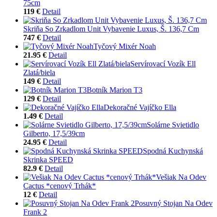
75cm
119 €
Detail
Skriňa So Zrkadlom Unit Vybavenie Luxus, Š. 136,7 Cm
747 €
Detail
Tyčový Mixér Noah
21.95 €
Detail
Servírovací Vozík Ell
Zlatá/biela
149 €
Detail
Botník Marion T3
129 €
Detail
Dekoračné Vajíčko Ella
1.49 €
Detail
Solárne Svietidlo
Gilberto, 17,5/39cm
24.95 €
Detail
Spodná Kuchynská
Skrinka SPEED
82.9 €
Detail
Vešiak Na Odev
Cactus *cenový Trhák*
12 €
Detail
Posuvný Stojan Na Odev
Frank 2