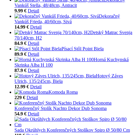
Vankúš Stella, 48/48cm, Antracit
9.99 €
Detail
Dekoračný
Vankúš Frieda, 40/60cm, Sivá
14.99 €
Detail
Detský Matrac Svenja
70/140cm, H2
84.9 €
Detail
Písací Stôl Point Biela
89.9 €
Detail
Horná Kuchynská
Skrinka Alba H 100
87.9 €
Detail
Hotový Záves
Ulrich, 135/245cm, Biela
12.99 €
Detail
Komoda Roma
229 €
Detail
Konferenčný Stolík Nachto Dekor Dub Sonoma
54.9 €
Detail
Sada Okrúhlych Konferenčných Stolíkov Spiro Ø 50/80 Cm