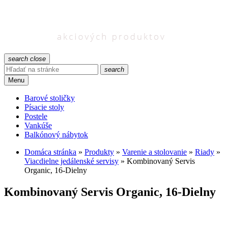
search
close
search
Menu
Barové stoličky
Písacie stoly
Postele
Vankúše
Balkónový nábytok
Domáca stránka
»
Produkty
»
Varenie a stolovanie
»
Riady
»
Viacdielne jedálenské servisy
»
Kombinovaný Servis
Organic, 16-Dielny
Kombinovaný Servis Organic, 16-Dielny