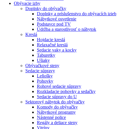
Obývacie izby
Doplnky do obývačky
Doplnky a príslušenstvo do obývacích izieb
Nábytkové osvetlenie
Podstavce pod TV
Údržba a starostlivosť o nábytok
Kreslá
Hojdacie kreslá
Relaxačné kreslá
Sedacie vaky a kocky
Taburetky
Ušiaky
Obývačkové steny
Sedacie súpravy
Leňošky
Pohovky
Rohové sedacie súpravy
Rozkladacie pohovky a sedačky
Sedacie súpravy do U
Sektorový nábytok do obývačky
Komody do obývačky
Nábytkové programy
Nástenné police
Regály a deliace steny
Vitríny