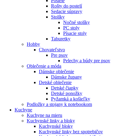
Postele
Rošty do postelí
Sedacie súpravy
Stolíky
Nočné stolíky
PC stoly
Písacie stoly
Taburetky
Hobby
Chovateľstvo
Pre psov
Pelechy a búdy pre psov
Oblečenie a móda
Dámske oblečenie
Dámske župany
Detské oblečenie
Detské čiapky
Detské ponožky
Pyžamká a košieľky
Podložky a stojany k notebookom
Kuchyne
Kuchyne na mieru
Kuchynské linky a bloky
Kuchynské bloky
Kuchynské linky bez spotrebičov