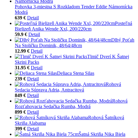
Pohovka 3-miestna S Rozkladom Tender Eddie Námornícka
Modrá
639 €
Detail
Posteľná
Bielizeň Anika Wende Xxl, 200/220cm
59.9 €
Detail
Dlhý Poťah
Na Stoličku Dominik, 48/64/48cm
12.99 €
Detail
Tlmič Dverí K Šatnej
Skrini Packs
31.95 €
Detail
Deliaca Stena Silas
239 €
Detail
Rohová
Sedacia Súprava Adria, Antracitová
849 €
Detail
Rohová
Rozťahovacia Sedačka Rumba, Modrá
899 €
Detail
Rohová Šatníková
Skriňa Alabama
399 €
Detail
Šatná Skriňa Nika Biela