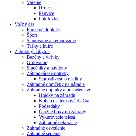
Varenie
Hrnce
Panvice
Pokrievky
Voľný čas
Funkčné doplnky
Šport
Stanovanie a kempovanie
Tašky a kufre
Záhradný nábytok
Bazény a vírivky
Grilovanie
Slnečníky a pavilóny
Záhradkárske potreby
Starostlivosť o rastliny
Záhradné domčeky na náradie
Záhradné doplnky a príslušenstvo
Hračky na záhradu
Koberce a terasová dlažba
Podsedáky
Úložné boxy do záhrady
Vykurovacie telesá
Záhradné dekorácie
Záhradné osvetlenie
Záhradné sedenie