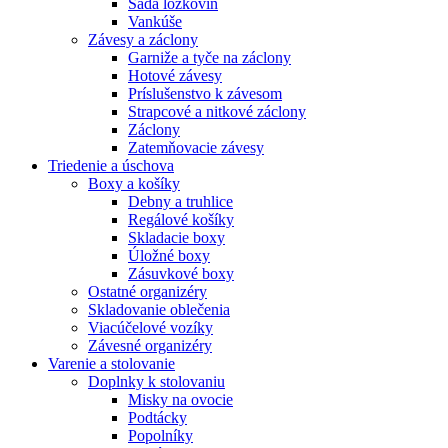
Sada lôžkovín
Vankúše
Závesy a záclony
Garniže a tyče na záclony
Hotové závesy
Príslušenstvo k závesom
Strapcové a nitkové záclony
Záclony
Zatemňovacie závesy
Triedenie a úschova
Boxy a košíky
Debny a truhlice
Regálové košíky
Skladacie boxy
Úložné boxy
Zásuvkové boxy
Ostatné organizéry
Skladovanie oblečenia
Viacúčelové vozíky
Závesné organizéry
Varenie a stolovanie
Doplnky k stolovaniu
Misky na ovocie
Podtácky
Popolníky