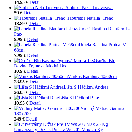
14.95 €
Detail
Stolička Neta Tmavosivá
59 €
Detail
Taburetka Natalia -Trend-
18.89 €
Detail
Umelá Rastlina Blaufarn I -
Paz-
9.99 €
Detail
Umelá Rastlina Protea, V:
68cm
7.99 €
Detail
Osuška Bio
Bavlna Dymová Modrá 1ks
10.9 €
Detail
Vankúš Bambus, 40/60cm
23.95 €
Detail
Lišta S Háčikmi Andrea
26.95 €
Detail
Lišta S Háčikmi Bike
10.95 €
Detail
Vrchný Matrac Gamma
180x200
249 €
Detail
Univerzálny Držiak Pre Tv Ws 205 Max 25 Kg