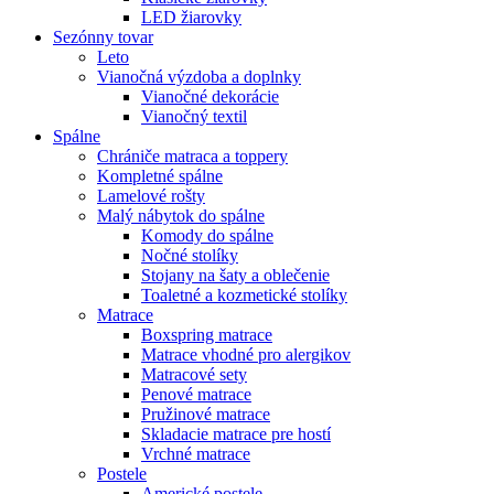
LED žiarovky
Sezónny tovar
Leto
Vianočná výzdoba a doplnky
Vianočné dekorácie
Vianočný textil
Spálne
Chrániče matraca a toppery
Kompletné spálne
Lamelové rošty
Malý nábytok do spálne
Komody do spálne
Nočné stolíky
Stojany na šaty a oblečenie
Toaletné a kozmetické stolíky
Matrace
Boxspring matrace
Matrace vhodné pro alergikov
Matracové sety
Penové matrace
Pružinové matrace
Skladacie matrace pre hostí
Vrchné matrace
Postele
Americké postele