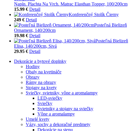
Napín. Plachta Na Vrch. Matrac Elasthan Topper, 100/200cm
15.99 €
Detail
Konferenčný Stolík Čierny
249 €
Detail
Posteľná Bielizeň
Ornament, 140/200cm
19.98 €
Detail
Posteľná Bielizeň
Elisa, 140/200cm, Sivá
29.95 €
Detail
Dekorácie a bytové doplnky
Hodiny
Obaly na kvetináče
Obrazy
Rámy na obrazy
Stojany na kvety
Sviečky, svietniky, vône a aromalampy
LED-sviečky
Sviečky
Svietniky a stojany na sviečky
Vône a aromalampy
Umelé kvety
Vázy, sochy a dekoračné predmety
Dekorácie na stenu