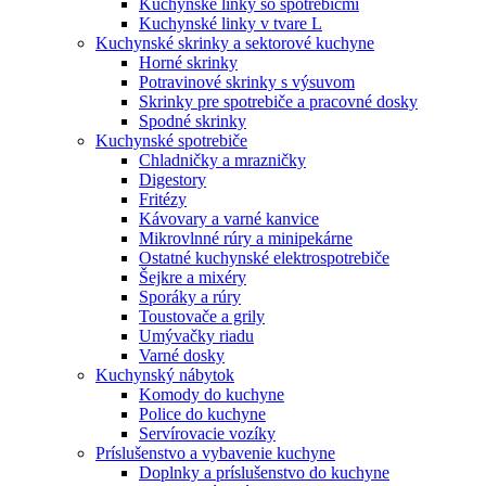
Kuchynské linky so spotrebičmi
Kuchynské linky v tvare L
Kuchynské skrinky a sektorové kuchyne
Horné skrinky
Potravinové skrinky s výsuvom
Skrinky pre spotrebiče a pracovné dosky
Spodné skrinky
Kuchynské spotrebiče
Chladničky a mrazničky
Digestory
Fritézy
Kávovary a varné kanvice
Mikrovlnné rúry a minipekárne
Ostatné kuchynské elektrospotrebiče
Šejkre a mixéry
Sporáky a rúry
Toustovače a grily
Umývačky riadu
Varné dosky
Kuchynský nábytok
Komody do kuchyne
Police do kuchyne
Servírovacie vozíky
Príslušenstvo a vybavenie kuchyne
Doplnky a príslušenstvo do kuchyne