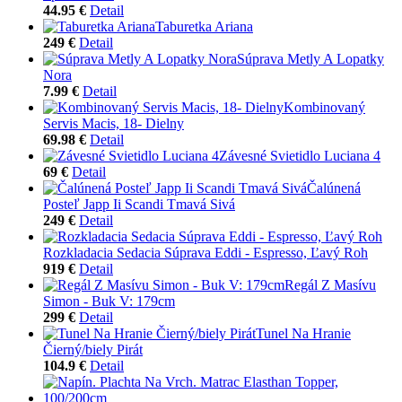
44.95 €
Detail
Taburetka Ariana
249 €
Detail
Súprava Metly A Lopatky
Nora
7.99 €
Detail
Kombinovaný
Servis Macis, 18- Dielny
69.98 €
Detail
Závesné Svietidlo Luciana 4
69 €
Detail
Čalúnená
Posteľ Japp Ii Scandi Tmavá Sivá
249 €
Detail
Rozkladacia Sedacia Súprava Eddi - Espresso, Ľavý Roh
919 €
Detail
Regál Z Masívu
Simon - Buk V: 179cm
299 €
Detail
Tunel Na Hranie
Čierný/biely Pirát
104.9 €
Detail