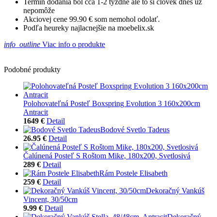
Termín dodania bol cca 1-2 týždne ale to si človek dnes už
nepomôže
Akciovej cene 99.90 € som nemohol odolať.
Podľa heureky najlacnejšie na moebelix.sk
info_outline
Viac info o produkte
Podobné produkty
Polohovateľná Posteľ Boxspring Evolution 3 160x200cm
Antracit
1649 €
Detail
Bodové Svetlo Tadeus
26.95 €
Detail
Čalúnená Posteľ S Roštom Mike, 180x200, Svetlosivá
289 €
Detail
Rám Postele Elisabeth
259 €
Detail
Dekoračný Vankúš
Vincent, 30/50cm
9.99 €
Detail
Dekoračný