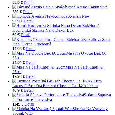
99.9 €
Detail
Závesné Kreslo Caitlin Sivá
289 €
Detail
Komoda Avensis New
92.9 €
Detail
Horná
Kuchynská Skrinka Nano Dekor Buk
69 €
Detail
Koktailová Sada
Pina, Čierna, Strieborná
17.98 €
Detail
Misa Na Ovocie Big, Ø:
33cm
24.95 €
Detail
Misa Na Šalát Capri, Ø:
25cm
17.98 €
Detail
Luxusná Posteľná Bielizeň Cheetah Ca. 140x200cm
46.9 €
Detail
Sedacia Súprava
Performance Tmavosivá
1149 €
Detail
Skrinka Na Vstavaný
Sporák Wito