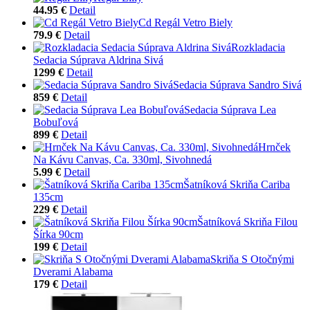
44.95 €
Detail
Cd Regál Vetro Biely
79.9 €
Detail
Rozkladacia
Sedacia Súprava Aldrina Sivá
1299 €
Detail
Sedacia Súprava Sandro Sivá
859 €
Detail
Sedacia Súprava Lea
Bobuľová
899 €
Detail
Hrnček
Na Kávu Canvas, Ca. 330ml, Sivohnedá
5.99 €
Detail
Šatníková Skriňa Cariba
135cm
229 €
Detail
Šatníková Skriňa Filou
Šírka 90cm
199 €
Detail
Skriňa S Otočnými
Dverami Alabama
179 €
Detail