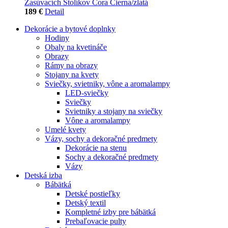
Zasúvacích Stolíkov Cora Čierna/zlatá
189 €
Detail
Dekorácie a bytové doplnky
Hodiny
Obaly na kvetináče
Obrazy
Rámy na obrazy
Stojany na kvety
Sviečky, svietniky, vône a aromalampy
LED-sviečky
Sviečky
Svietniky a stojany na sviečky
Vône a aromalampy
Umelé kvety
Vázy, sochy a dekoračné predmety
Dekorácie na stenu
Sochy a dekoračné predmety
Vázy
Detská izba
Bábätká
Detské postieľky
Detský textil
Kompletné izby pre bábätká
Prebaľovacie pulty