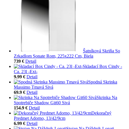
Šatníková Skriňa So
Zrkadlom Sonate Rom, 225x222 Cm, Biela
739 €
Detail
Skladací Box Cindy -
Ca. 23l -Ext-
9.99 €
Detail
Spodná Skrinka
Massimo Tmavá Sivá
69.9 €
Detail
Skrinka Na
Spotrebiče Shadow Git60 Sivá
154.9 €
Detail
Dekoračný
Predmet Adorno, 13/42/9cm
6.99 €
Detail
Stojan Na Dáždnik Lonati