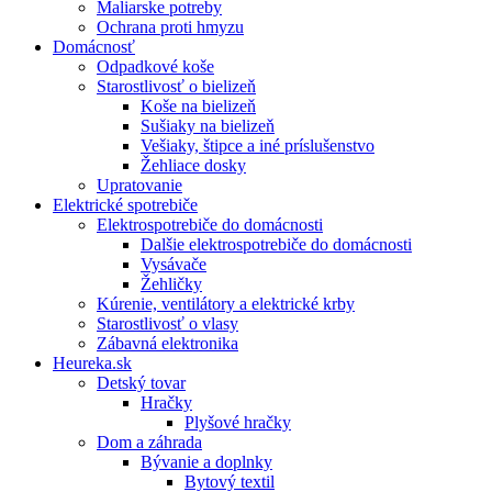
Maliarske potreby
Ochrana proti hmyzu
Domácnosť
Odpadkové koše
Starostlivosť o bielizeň
Koše na bielizeň
Sušiaky na bielizeň
Vešiaky, štipce a iné príslušenstvo
Žehliace dosky
Upratovanie
Elektrické spotrebiče
Elektrospotrebiče do domácnosti
Dalšie elektrospotrebiče do domácnosti
Vysávače
Žehličky
Kúrenie, ventilátory a elektrické krby
Starostlivosť o vlasy
Zábavná elektronika
Heureka.sk
Detský tovar
Hračky
Plyšové hračky
Dom a záhrada
Bývanie a doplnky
Bytový textil