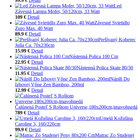
99.9 €
Detail
Led
Závesná Lampa Mofer, 50/120cm, 33 Watt
109 €
Detail
Závesné Svietidlo
Zuro Max. 40 Watt
89.9 €
Detail
Prešívaný Koberec
Julia Ca. 70x230cm
15.99 €
Detail
Nástenná Polica 100 Cm
22.95 €
Detail
Nástenná Polica Skate 80/30
11.95 €
Detail
Náplň Do
Izbovej Vône Zen Bamboo, 200ml
12.99 €
Detail
Čalúnená Posteľ S Roštom Universe,180x200cm,tmavohnedá
789 €
Detail
Umelá Kožušina
Caroline 3, 160/220cm
99.9 €
Detail
Matrac Zo Studenej