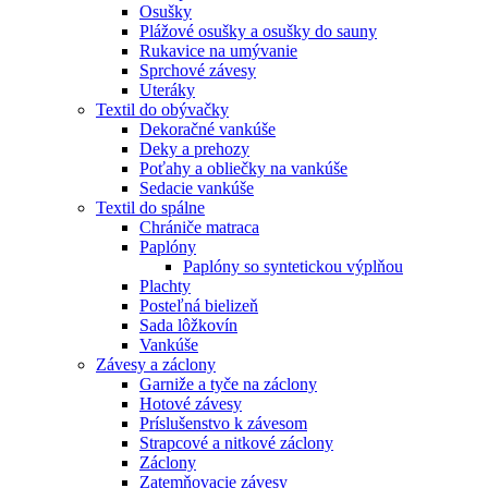
Osušky
Plážové osušky a osušky do sauny
Rukavice na umývanie
Sprchové závesy
Uteráky
Textil do obývačky
Dekoračné vankúše
Deky a prehozy
Poťahy a obliečky na vankúše
Sedacie vankúše
Textil do spálne
Chrániče matraca
Paplóny
Paplóny so syntetickou výplňou
Plachty
Posteľná bielizeň
Sada lôžkovín
Vankúše
Závesy a záclony
Garniže a tyče na záclony
Hotové závesy
Príslušenstvo k závesom
Strapcové a nitkové záclony
Záclony
Zatemňovacie závesy