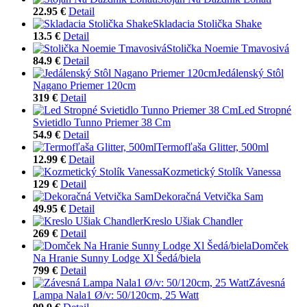
22.95 €
Detail
Skladacia Stolička Shake
13.5 €
Detail
Stolička Noemie Tmavosivá
84.9 €
Detail
Jedálenský Stôl
Nagano Priemer 120cm
319 €
Detail
Led Stropné
Svietidlo Tunno Priemer 38 Cm
54.9 €
Detail
Termofľaša Glitter, 500ml
12.99 €
Detail
Kozmetický Stolík Vanessa
129 €
Detail
Dekoračná Vetvička Sam
49.95 €
Detail
Kreslo Ušiak Chandler
269 €
Detail
Domček
Na Hranie Sunny Lodge Xl Šedá/biela
799 €
Detail
Závesná
Lampa Nala1 Ø/v: 50/120cm, 25 Watt