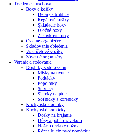
Triedenie a úschova
Boxy a košíky
Debny a truhlice
Regálové košíky
Skladacie boxy
Úložné boxy
Zásuvkové boxy
Ostatné organizéry
Skladovanie oblečenia
Viacúčelové vozíky
Závesné organizéry
Varenie a stolovanie
Doplnky k stolovaniu
Misky na ovocie
Podtácky
Popolníky
Servítky
Slamky na pitie
Soľničky a koreničky
Kuchynské doplnky
Kuchynské pomôcky
Dosky na krájanie
Dózy a poháre s vekom
Nože a držiaky nožov
Rôzne kuchynské pomôcky