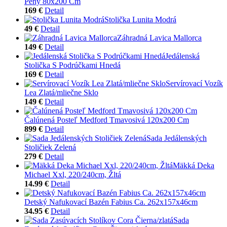
Peny 80x200 Cm
169 €
Detail
Stolička Lunita Modrá
49 €
Detail
Záhradná Lavica Mallorca
149 €
Detail
Jedálenská
Stolička S Podrúčkami Hnedá
169 €
Detail
Servírovací Vozík
Lea Zlatá/mliečne Sklo
149 €
Detail
Čalúnená Posteľ Medford Tmavosivá 120x200 Cm
899 €
Detail
Sada Jedálenských
Stoličiek Zelená
279 €
Detail
Mäkká Deka
Michael Xxl, 220/240cm, Žltá
14.99 €
Detail
Detský Nafukovací Bazén Fabius Ca. 262x157x46cm
34.95 €
Detail
Sada