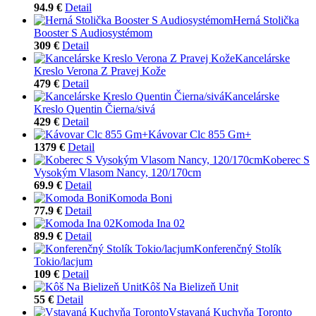
94.9 €
Detail
Herná Stolička
Booster S Audiosystémom
309 €
Detail
Kancelárske
Kreslo Verona Z Pravej Kože
479 €
Detail
Kancelárske
Kreslo Quentin Čierna/sivá
429 €
Detail
Kávovar Clc 855 Gm+
1379 €
Detail
Koberec S
Vysokým Vlasom Nancy, 120/170cm
69.9 €
Detail
Komoda Boni
77.9 €
Detail
Komoda Ina 02
89.9 €
Detail
Konferenčný Stolík
Tokio/lacjum
109 €
Detail
Kôš Na Bielizeň Unit
55 €
Detail
Vstavaná Kuchyňa Toronto