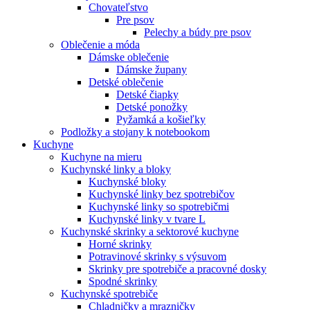
Chovateľstvo
Pre psov
Pelechy a búdy pre psov
Oblečenie a móda
Dámske oblečenie
Dámske župany
Detské oblečenie
Detské čiapky
Detské ponožky
Pyžamká a košieľky
Podložky a stojany k notebookom
Kuchyne
Kuchyne na mieru
Kuchynské linky a bloky
Kuchynské bloky
Kuchynské linky bez spotrebičov
Kuchynské linky so spotrebičmi
Kuchynské linky v tvare L
Kuchynské skrinky a sektorové kuchyne
Horné skrinky
Potravinové skrinky s výsuvom
Skrinky pre spotrebiče a pracovné dosky
Spodné skrinky
Kuchynské spotrebiče
Chladničky a mrazničky