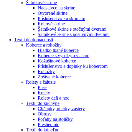
Šatníkové skrine
Nadstavce na skrine
Otvorené skrine
Príslušenstvo ku skriniam
Rohové skrine
Šatníkové skrine s otočnými dverami
Šatníkové skrine s posuvnými dverami
Textil do domácnosti
Koberce a rohožky
Hladko tkané koberce
Koberce s vysokým vlasom
Kožušinové koberce
Príslušenstvo a doplnky ku kobercom
Rohožky
Zošívané koberce
Rolety a žáluzie
Plisé
Rolety
Rolety deň a noc
Textil do kuchyne
Chňapky, utierky, zástery
Obrusy
Poťahy na stoličky
Prestieranie
Textil do kúpeľne