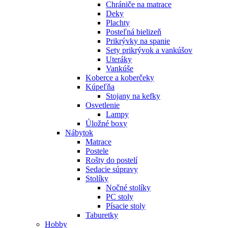
Chrániče na matrace
Deky
Plachty
Posteľná bielizeň
Prikrývky na spanie
Sety prikrývok a vankúšov
Uteráky
Vankúše
Koberce a koberčeky
Kúpeľňa
Stojany na kefky
Osvetlenie
Lampy
Úložné boxy
Nábytok
Matrace
Postele
Rošty do postelí
Sedacie súpravy
Stolíky
Nočné stolíky
PC stoly
Písacie stoly
Taburetky
Hobby