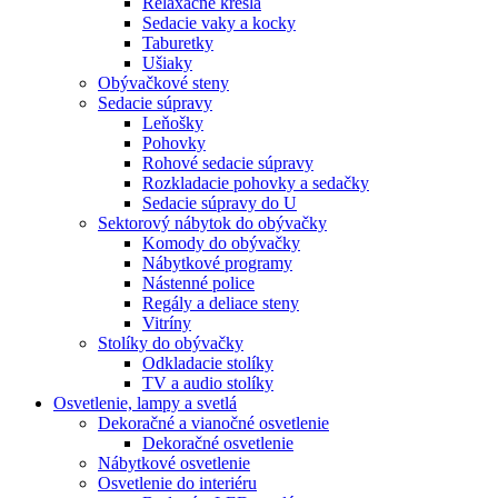
Relaxačné kreslá
Sedacie vaky a kocky
Taburetky
Ušiaky
Obývačkové steny
Sedacie súpravy
Leňošky
Pohovky
Rohové sedacie súpravy
Rozkladacie pohovky a sedačky
Sedacie súpravy do U
Sektorový nábytok do obývačky
Komody do obývačky
Nábytkové programy
Nástenné police
Regály a deliace steny
Vitríny
Stolíky do obývačky
Odkladacie stolíky
TV a audio stolíky
Osvetlenie, lampy a svetlá
Dekoračné a vianočné osvetlenie
Dekoračné osvetlenie
Nábytkové osvetlenie
Osvetlenie do interiéru