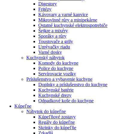
Digestory
Fritézy
Kávovary a varné kanvice
Mikrovlnné rúry a minipekárne
Ostatné kuchynské elektrospotrebiče
Šejkre a mixéry
Sporáky a rúry
Toustovače a grily
Umývačky riadu
Varné dosky
Kuchynský nábytok
Komody do kuchyne
Police do kuchyne
Servírovacie vozíky
Príslušenstvo a vybavenie kuchyne
Doplnky a príslušenstvo do kuchyne
Kuchynské batérie
Kuchynské drezy
Odpadkové koše do kuchyne
Kúpeľne
Nábytok do kúpeľne
Kúpeľňové zostavy
Regály do kúpeľne
Skrinky do kúpeľňe
Zrkadlá