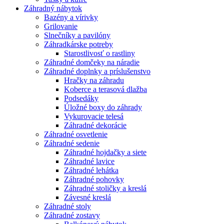
Záhradný nábytok
Bazény a vírivky
Grilovanie
Slnečníky a pavilóny
Záhradkárske potreby
Starostlivosť o rastliny
Záhradné domčeky na náradie
Záhradné doplnky a príslušenstvo
Hračky na záhradu
Koberce a terasová dlažba
Podsedáky
Úložné boxy do záhrady
Vykurovacie telesá
Záhradné dekorácie
Záhradné osvetlenie
Záhradné sedenie
Záhradné hojdačky a siete
Záhradné lavice
Záhradné lehátka
Záhradné pohovky
Záhradné stoličky a kreslá
Závesné kreslá
Záhradné stoly
Záhradné zostavy