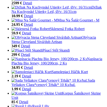
2599 €
Detail
Držiak
Na Kuchynské Utierky Leif, Ø/v: 16/31cm
10.99 €
Detail
Misa Na Šalát Gourmet - M
24.95 €
Detail
Sklenená Fotka Robert
59.9 €
Detail
Obývacia
Stena Cleveland Sivá/dub Artisan
349 €
Detail
Písací Stôl Skandi
299 €
Detail
Napínacia
Plachta Bio Jersey, 100/200cm, 2 Ks
34.95 €
Detail
Samolepiaci Háčik Kurt
2.19 €
Detail
Sada
Vešiakov Clara*cenový Trhák* 10 Ks/bal.
1.99 €
Detail
Korpus Šatníkovej Skrine
Unit
85 €
Detail
Regál Lilly