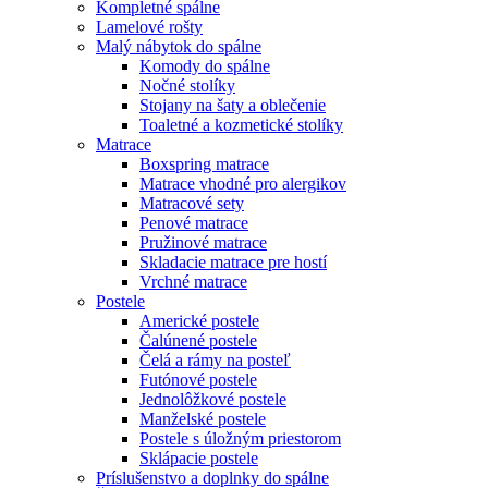
Kompletné spálne
Lamelové rošty
Malý nábytok do spálne
Komody do spálne
Nočné stolíky
Stojany na šaty a oblečenie
Toaletné a kozmetické stolíky
Matrace
Boxspring matrace
Matrace vhodné pro alergikov
Matracové sety
Penové matrace
Pružinové matrace
Skladacie matrace pre hostí
Vrchné matrace
Postele
Americké postele
Čalúnené postele
Čelá a rámy na posteľ
Futónové postele
Jednolôžkové postele
Manželské postele
Postele s úložným priestorom
Sklápacie postele
Príslušenstvo a doplnky do spálne