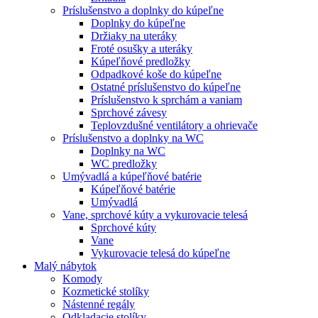
Príslušenstvo a doplnky do kúpeľne
Doplnky do kúpeľne
Držiaky na uteráky
Froté osušky a uteráky
Kúpeľňové predložky
Odpadkové koše do kúpeľne
Ostatné príslušenstvo do kúpeľne
Príslušenstvo k sprchám a vaniam
Sprchové závesy
Teplovzdušné ventilátory a ohrievače
Príslušenstvo a doplnky na WC
Doplnky na WC
WC predložky
Umývadlá a kúpeľňové batérie
Kúpeľňové batérie
Umývadlá
Vane, sprchové kúty a vykurovacie telesá
Sprchové kúty
Vane
Vykurovacie telesá do kúpeľne
Malý nábytok
Komody
Kozmetické stolíky
Nástenné regály
Odkladacie stolíky