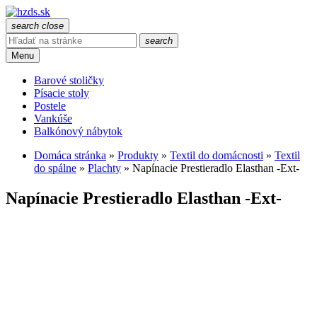
search
close
search
Menu
Barové stoličky
Písacie stoly
Postele
Vankúše
Balkónový nábytok
Domáca stránka
»
Produkty
»
Textil do domácnosti
»
Textil
do spálne
»
Plachty
»
Napínacie Prestieradlo Elasthan -Ext-
Napínacie Prestieradlo Elasthan -Ext-