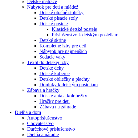
Detské matrace
Nábytok pre deti a mládež
Detské otočné stoličky
Detské písacie stoly
Detské postele
Klasické detské postele
Príslušenstvo k detským posteliam
Detské skrine
Kompletné izby pre deti
Nábytok pre najmenších
Sedacie vaky
Textil do detskej izby
Detské deky
Detské koberce
Detské obliečky a plachty
Doplnky k detským posteliam
Zábava a hračky
Detské autá a kolobežky
Hračky pre deti
Zábava na záhrade
Dielňa a dom
Autopríslušenstvo
Chovateľstvo
Darčekové príslušenstvo
Dielňa a náradie