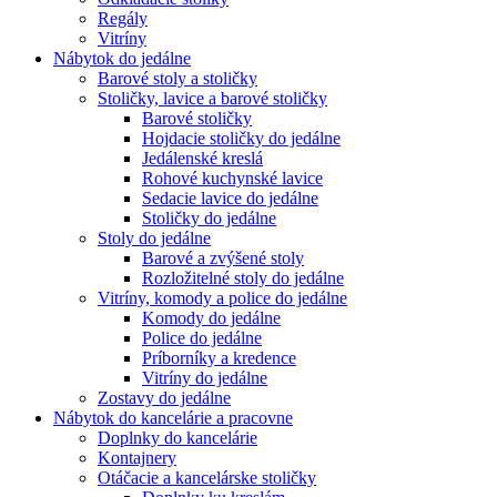
Regály
Vitríny
Nábytok do jedálne
Barové stoly a stoličky
Stoličky, lavice a barové stoličky
Barové stoličky
Hojdacie stoličky do jedálne
Jedálenské kreslá
Rohové kuchynské lavice
Sedacie lavice do jedálne
Stoličky do jedálne
Stoly do jedálne
Barové a zvýšené stoly
Rozložitelné stoly do jedálne
Vitríny, komody a police do jedálne
Komody do jedálne
Police do jedálne
Príborníky a kredence
Vitríny do jedálne
Zostavy do jedálne
Nábytok do kancelárie a pracovne
Doplnky do kancelárie
Kontajnery
Otáčacie a kancelárske stoličky