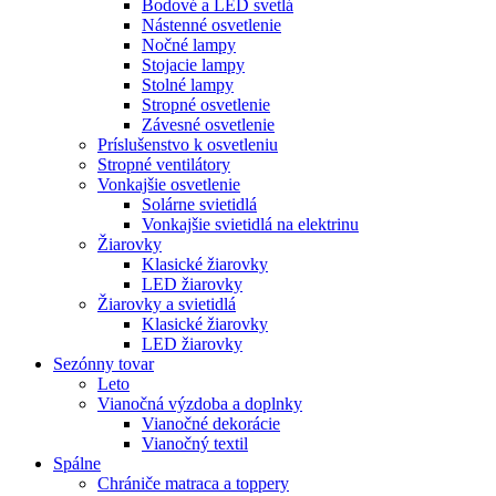
Bodové a LED svetlá
Nástenné osvetlenie
Nočné lampy
Stojacie lampy
Stolné lampy
Stropné osvetlenie
Závesné osvetlenie
Príslušenstvo k osvetleniu
Stropné ventilátory
Vonkajšie osvetlenie
Solárne svietidlá
Vonkajšie svietidlá na elektrinu
Žiarovky
Klasické žiarovky
LED žiarovky
Žiarovky a svietidlá
Klasické žiarovky
LED žiarovky
Sezónny tovar
Leto
Vianočná výzdoba a doplnky
Vianočné dekorácie
Vianočný textil
Spálne
Chrániče matraca a toppery