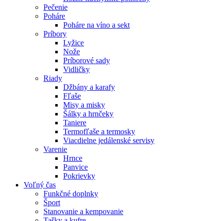
Pečenie
Poháre
Poháre na víno a sekt
Príbory
Lyžice
Nože
Príborové sady
Vidličky
Riady
Džbány a karafy
Fľaše
Misy a misky
Šálky a hrnčeky
Taniere
Termofľaše a termosky
Viacdielne jedálenské servisy
Varenie
Hrnce
Panvice
Pokrievky
Voľný čas
Funkčné doplnky
Šport
Stanovanie a kempovanie
Tašky a kufre