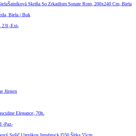
Šatníková Skriňa So Zrkadlom Sonate Rom, 200x240 Cm, Biela
eda, Biela / Buk
 23l -Ext-
e Jürgen
sculine Elegance, 70h.
I -Paz-
nový Sušič Uterákov Innsbruck I550 Šírka 55cm