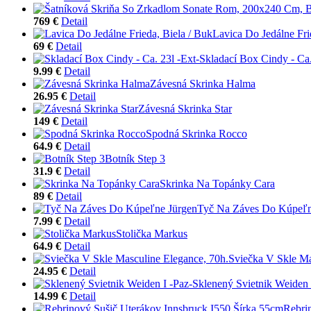
769 €
Detail
Lavica Do Jedálne Fri
69 €
Detail
Skladací Box Cindy - Ca.
9.99 €
Detail
Závesná Skrinka Halma
26.95 €
Detail
Závesná Skrinka Star
149 €
Detail
Spodná Skrinka Rocco
64.9 €
Detail
Botník Step 3
31.9 €
Detail
Skrinka Na Topánky Cara
89 €
Detail
Tyč Na Záves Do Kúpeľn
7.99 €
Detail
Stolička Markus
64.9 €
Detail
Sviečka V Skle Ma
24.95 €
Detail
Sklenený Svietnik Weiden 
14.99 €
Detail
Rebri