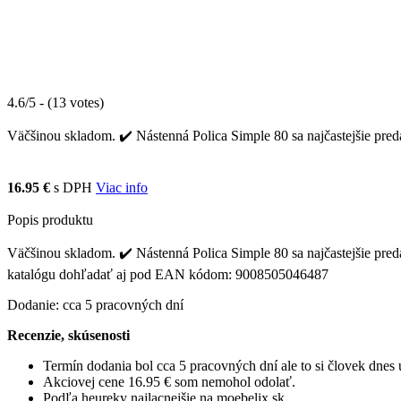
4.6/5 - (13 votes)
Väčšinou skladom. ✔️ Nástenná Polica Simple 80 sa najčastejšie predá
16.95 €
s DPH
Viac info
Popis produktu
Väčšinou skladom. ✔️ Nástenná Polica Simple 80 sa najčastejšie predá
katalógu dohľadať aj pod EAN kódom: 9008505046487
Dodanie: cca 5 pracovných dní
Recenzie, skúsenosti
Termín dodania bol cca 5 pracovných dní ale to si človek dne
Akciovej cene 16.95 € som nemohol odolať.
Podľa heureky najlacnejšie na moebelix.sk