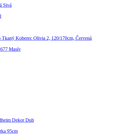
á Sivá
l
 Tkaný Koberec Olivia 2, 120/170cm, Červená
.677 Masív
ndheim Dekor Dub
írka 95cm