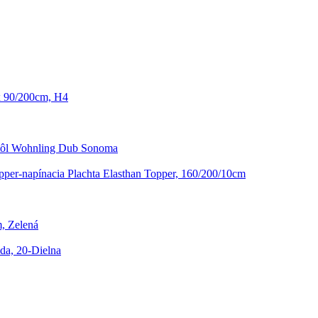
x 90/200cm, H4
tôl Wohnling Dub Sonoma
pper-napínacia Plachta Elasthan Topper, 160/200/10cm
m, Zelená
da, 20-Dielna