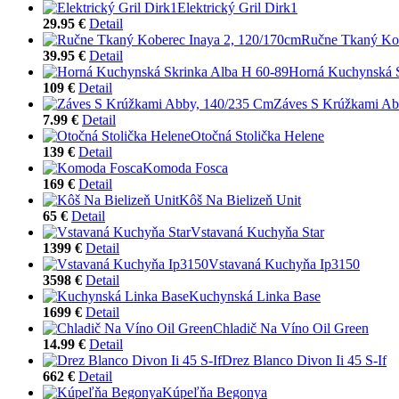
Elektrický Gril Dirk1
29.95 €
Detail
Ručne Tkaný Kob
39.95 €
Detail
Horná Kuchynská S
109 €
Detail
Záves S Krúžkami Ab
7.99 €
Detail
Otočná Stolička Helene
139 €
Detail
Komoda Fosca
169 €
Detail
Kôš Na Bielizeň Unit
65 €
Detail
Vstavaná Kuchyňa Star
1399 €
Detail
Vstavaná Kuchyňa Ip3150
3598 €
Detail
Kuchynská Linka Base
1699 €
Detail
Chladič Na Víno Oil Green
14.99 €
Detail
Drez Blanco Divon Ii 45 S-If
662 €
Detail
Kúpeľňa Begonya