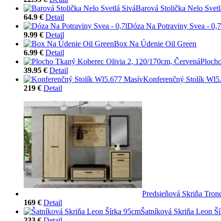
Barová Stolička Nelo Svetl
64.9 €
Detail
Dóza Na Potraviny Svea - 0,7
9.99 €
Detail
Box Na Údenie Oil Green
6.99 €
Detail
Plocho
39.95 €
Detail
Konferenčný Stolík Wl5
219 €
Detail
Predsieňová Skriňa Tro
169 €
Detail
Šatníková Skriňa Leon Š
233 €
Detail