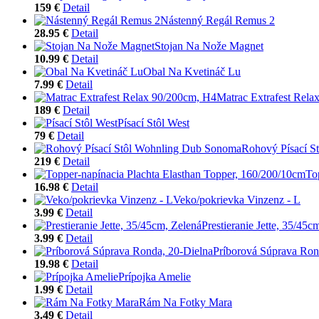
159 €
Detail
Nástenný Regál Remus 2
28.95 €
Detail
Stojan Na Nože Magnet
10.99 €
Detail
Obal Na Kvetináč Lu
7.99 €
Detail
Matrac Extrafest Rela
189 €
Detail
Písací Stôl West
79 €
Detail
Rohový Písací S
219 €
Detail
To
16.98 €
Detail
Veko/pokrievka Vinzenz - L
3.99 €
Detail
Prestieranie Jette, 35/45c
3.99 €
Detail
Príborová Súprava Ron
19.98 €
Detail
Prípojka Amelie
1.99 €
Detail
Rám Na Fotky Mara
3.49 €
Detail