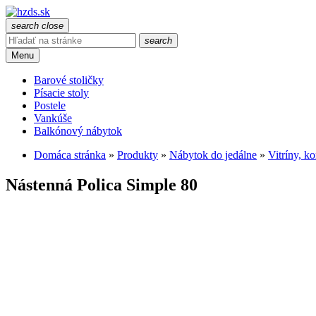
search
close
search
Menu
Barové stoličky
Písacie stoly
Postele
Vankúše
Balkónový nábytok
Domáca stránka
»
Produkty
»
Nábytok do jedálne
»
Vitríny, k
Nástenná Polica Simple 80