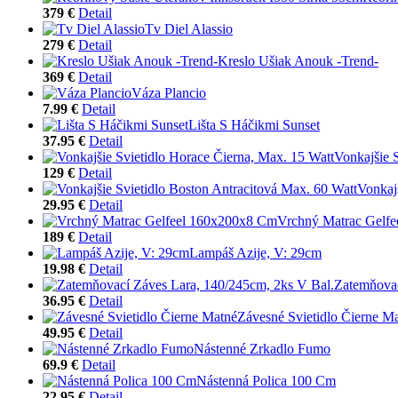
379 €
Detail
Tv Diel Alassio
279 €
Detail
Kreslo Ušiak Anouk -Trend-
369 €
Detail
Váza Plancio
7.99 €
Detail
Lišta S Háčikmi Sunset
37.95 €
Detail
Vonkajšie 
129 €
Detail
Vonkaj
29.95 €
Detail
Vrchný Matrac Gelf
189 €
Detail
Lampáš Azije, V: 29cm
19.98 €
Detail
Zatemňovac
36.95 €
Detail
Závesné Svietidlo Čierne M
49.95 €
Detail
Nástenné Zrkadlo Fumo
69.9 €
Detail
Nástenná Polica 100 Cm
22.95 €
Detail