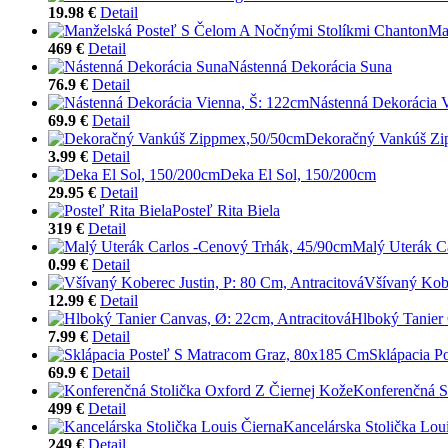
19.98 €
Detail
Ma
469 €
Detail
Nástenná Dekorácia Suna
76.9 €
Detail
Nástenná Dekorácia 
69.9 €
Detail
Dekoračný Vankúš Z
3.99 €
Detail
Deka El Sol, 150/200cm
29.95 €
Detail
Posteľ Rita Biela
319 €
Detail
Malý Uterák C
0.99 €
Detail
Všívaný Kobe
12.99 €
Detail
Hlboký Tanier 
7.99 €
Detail
Sklápacia P
69.9 €
Detail
Konferenčná S
499 €
Detail
Kancelárska Stolička Lou
249 €
Detail