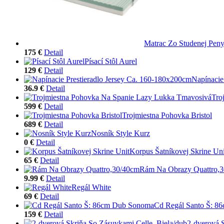
Matrac Zo Studenej Pen
175 €
Detail
Písací Stôl Aurel
129 €
Detail
Napínacie
36.9 €
Detail
Tro
599 €
Detail
Trojmiestna Pohovka Bristol
689 €
Detail
Nosník Style Kurz
0 €
Detail
Korpus Šatníkovej Skrine Uni
65 €
Detail
Rám Na Obrazy Quattro,
9.99 €
Detail
Regál White
69 €
Detail
Cd Regál Santo Š: 
159 €
Detail
2-dverová 