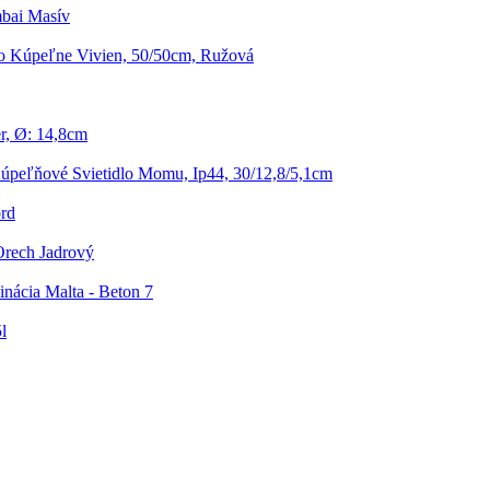
bai Masív
 Kúpeľne Vivien, 50/50cm, Ružová
r, Ø: 14,8cm
úpeľňové Svietidlo Momu, Ip44, 30/12,8/5,1cm
rd
Orech Jadrový
ácia Malta - Beton 7
l