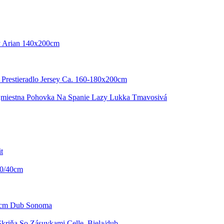
y Arian 140x200cm
 Prestieradlo Jersey Ca. 160-180x200cm
jmiestna Pohovka Na Spanie Lazy Lukka Tmavosivá
t
30/40cm
86cm Dub Sonoma
Skriňa So Zásuvkami Celle, Biela/dub