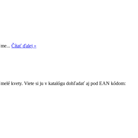
Ume...
Čítať ďalej »
Umelé kvety. Viete si ju v katalógu dohľadať aj pod EAN kódom: