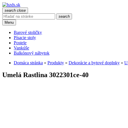
search
close
search
Menu
Barové stoličky
Písacie stoly
Postele
Vankúše
Balkónový nábytok
Domáca stránka
»
Produkty
»
Dekorácie a bytové doplnky
»
U
Umelá Rastlina 3022301ce-40