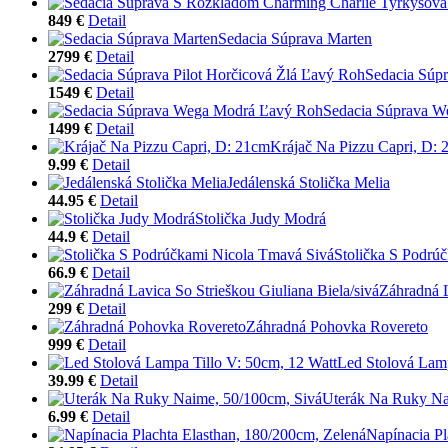
849 €
Detail
Sedacia Súprava Marten
2799 €
Detail
Sedacia Súpr
1549 €
Detail
Sedacia Súprava 
1499 €
Detail
Krájač Na Pizzu Capri, D:
9.99 €
Detail
Jedálenská Stolička Melia
44.95 €
Detail
Stolička Judy Modrá
44.9 €
Detail
Stolička S Podrú
66.9 €
Detail
Záhradná L
299 €
Detail
Záhradná Pohovka Rovereto
999 €
Detail
Led Stolová Lamp
39.99 €
Detail
Uterák Na Ruky Na
6.99 €
Detail
Napínacia Pl