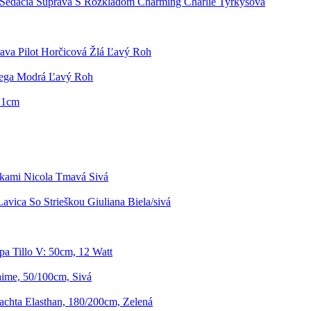
Sedacia Súprava S Rozkladom Charming Charlie Tyrkysová
ava Pilot Horčicová Žlá Ľavý Roh
Wega Modrá Ľavý Roh
 21cm
čkami Nicola Tmavá Sivá
avica So Strieškou Giuliana Biela/sivá
a Tillo V: 50cm, 12 Watt
ime, 50/100cm, Sivá
achta Elasthan, 180/200cm, Zelená