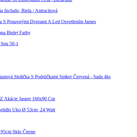
a Includo, Biela / Antracitová
ňa S Posuvnými Dverami A Led Osvetlením James
na Bielej Farby
 Spu 50-1
lastová Stolička S Podrúčkami Spiker Červená - Sada 4ks
l Z Akácie Jasper 160x90 Cm
ietidlo Uko Ø 53cm, 24 Watt
: 95cm Sklo Čierne