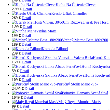
149 €
Detail
Kefka Na Čistenie Clever
2.99 €
Detail
Kreslo Ušiak Chandler
269 €
Detail
Uterák Pre Hostí
1.99 €
Detail
Vitrína Malta
199 €
Detail
Vrchný Matrac Beta 180x200
189 €
Detail
Komoda Billund
239 €
Detail
Horná Kuch
159 €
Detail
Horná Kuchynská 
59 €
Detail
Horná Kuchynsk
109 €
Detail
Príručný Stolík Mailo -Sb-
24.95 €
Detail
Pohovka Damaris Svetlá Sivá
1049 €
Detail
Malý Regál Mumbai Masív
99 €
Detail