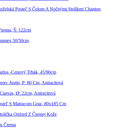
nželská Posteľ S Čelom A Nočnými Stolíkmi Chanton
Vienna, Š: 122cm
ippmex,50/50cm
arlos -Cenový Trhák, 45/90cm
rec Justin, P: 80 Cm, Antracitová
Canvas, Ø: 22cm, Antracitová
osteľ S Matracom Graz, 80x185 Cm
tolička Oxford Z Čiernej Kože
is Čierna