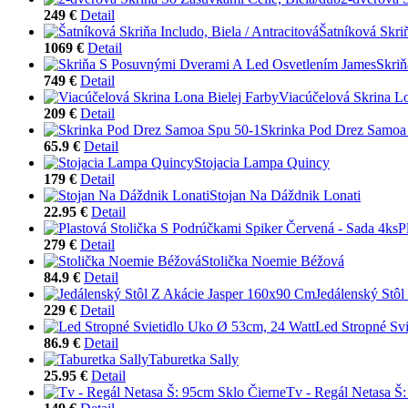
249 €
Detail
Šatníková Skriň
1069 €
Detail
Skri
749 €
Detail
Viacúčelová Skrina Lo
209 €
Detail
Skrinka Pod Drez Samoa
65.9 €
Detail
Stojacia Lampa Quincy
179 €
Detail
Stojan Na Dáždnik Lonati
22.95 €
Detail
P
279 €
Detail
Stolička Noemie Béžová
84.9 €
Detail
Jedálenský Stô
229 €
Detail
Led Stropné Sv
86.9 €
Detail
Taburetka Sally
25.95 €
Detail
Tv - Regál Netasa Š