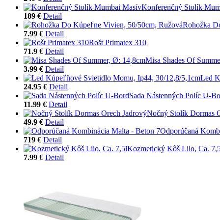
Konferenčný Stolík Mum
189 €
Detail
Rohožka Do
7.99 €
Detail
Rošt Primatex 310
71.9 €
Detail
Misa Shades Of Summe
3.99 €
Detail
Led K
24.95 €
Detail
Sada Nástenných Políc U-Bo
11.99 €
Detail
Nočný Stolík Dormas 
49.9 €
Detail
Odporúčaná Kombin
719 €
Detail
Kozmetický Kôš Lilo, Ca. 7,5
7.99 €
Detail