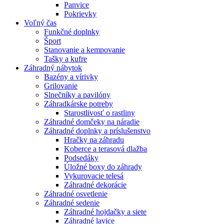
Panvice
Pokrievky
Voľný čas
Funkčné doplnky
Šport
Stanovanie a kempovanie
Tašky a kufre
Záhradný nábytok
Bazény a vírivky
Grilovanie
Slnečníky a pavilóny
Záhradkárske potreby
Starostlivosť o rastliny
Záhradné domčeky na náradie
Záhradné doplnky a príslušenstvo
Hračky na záhradu
Koberce a terasová dlažba
Podsedáky
Úložné boxy do záhrady
Vykurovacie telesá
Záhradné dekorácie
Záhradné osvetlenie
Záhradné sedenie
Záhradné hojdačky a siete
Záhradné lavice