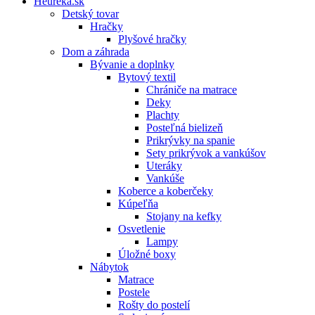
Heureka.sk
Detský tovar
Hračky
Plyšové hračky
Dom a záhrada
Bývanie a doplnky
Bytový textil
Chrániče na matrace
Deky
Plachty
Posteľná bielizeň
Prikrývky na spanie
Sety prikrývok a vankúšov
Uteráky
Vankúše
Koberce a koberčeky
Kúpeľňa
Stojany na kefky
Osvetlenie
Lampy
Úložné boxy
Nábytok
Matrace
Postele
Rošty do postelí