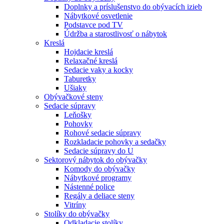
Doplnky a príslušenstvo do obývacích izieb
Nábytkové osvetlenie
Podstavce pod TV
Údržba a starostlivosť o nábytok
Kreslá
Hojdacie kreslá
Relaxačné kreslá
Sedacie vaky a kocky
Taburetky
Ušiaky
Obývačkové steny
Sedacie súpravy
Leňošky
Pohovky
Rohové sedacie súpravy
Rozkladacie pohovky a sedačky
Sedacie súpravy do U
Sektorový nábytok do obývačky
Komody do obývačky
Nábytkové programy
Nástenné police
Regály a deliace steny
Vitríny
Stolíky do obývačky
Odkladacie stolíky