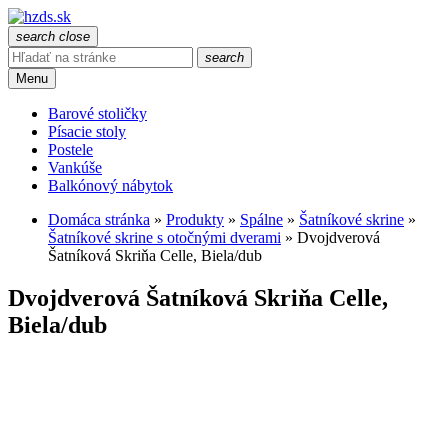
search
close
search
Menu
Barové stoličky
Písacie stoly
Postele
Vankúše
Balkónový nábytok
Domáca stránka
»
Produkty
»
Spálne
»
Šatníkové skrine
»
Šatníkové skrine s otočnými dverami
»
Dvojdverová
Šatníková Skriňa Celle, Biela/dub
Dvojdverová Šatníková Skriňa Celle,
Biela/dub