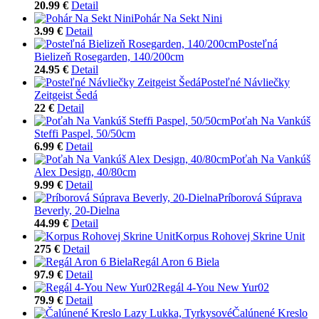
20.99 €
Detail
Pohár Na Sekt Nini
3.99 €
Detail
Posteľná
Bielizeň Rosegarden, 140/200cm
24.95 €
Detail
Posteľné Návliečky
Zeitgeist Šedá
22 €
Detail
Poťah Na Vankúš
Steffi Paspel, 50/50cm
6.99 €
Detail
Poťah Na Vankúš
Alex Design, 40/80cm
9.99 €
Detail
Príborová Súprava
Beverly, 20-Dielna
44.99 €
Detail
Korpus Rohovej Skrine Unit
275 €
Detail
Regál Aron 6 Biela
97.9 €
Detail
Regál 4-You New Yur02
79.9 €
Detail
Čalúnené Kreslo