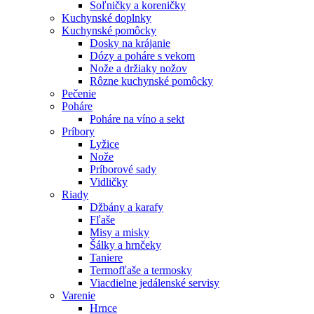
Soľničky a koreničky
Kuchynské doplnky
Kuchynské pomôcky
Dosky na krájanie
Dózy a poháre s vekom
Nože a držiaky nožov
Rôzne kuchynské pomôcky
Pečenie
Poháre
Poháre na víno a sekt
Príbory
Lyžice
Nože
Príborové sady
Vidličky
Riady
Džbány a karafy
Fľaše
Misy a misky
Šálky a hrnčeky
Taniere
Termofľaše a termosky
Viacdielne jedálenské servisy
Varenie
Hrnce