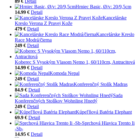
89 €
Detail
Hrniec Basic, Ø/v: 20/9,5cm
14.99 €
Detail
Kancelárske
Kreslo Verona Z Pravej Kože
479 €
Detail
Kancelárske Kreslo
Race Modrá/čierna
249 €
Detail
Koberec S Vysokým Vlasom Nemo 1, 60/110cm, Antracitová
14.99 €
Detail
Komoda Nepal
249 €
Detail
Konferenčný Stolík Madras
84.9 €
Detail
Sada
Konferenčných Stolíkov Wohnling Hnedý
249 €
Detail
Kúpeľňová Batéria Elephant
69.9 €
Detail
Sprchová Hlavica Trento Ii
-Sb-
14.95 €
Detail