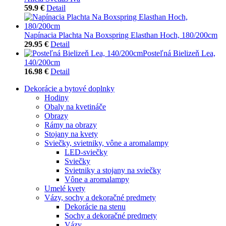
59.9 €
Detail
Napínacia Plachta Na Boxspring Elasthan Hoch, 180/200cm
29.95 €
Detail
Posteľná Bielizeň Lea,
140/200cm
16.98 €
Detail
Dekorácie a bytové doplnky
Hodiny
Obaly na kvetináče
Obrazy
Rámy na obrazy
Stojany na kvety
Sviečky, svietniky, vône a aromalampy
LED-sviečky
Sviečky
Svietniky a stojany na sviečky
Vône a aromalampy
Umelé kvety
Vázy, sochy a dekoračné predmety
Dekorácie na stenu
Sochy a dekoračné predmety
Vázy