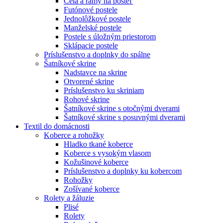
Čelá a rámy na posteľ
Futónové postele
Jednolôžkové postele
Manželské postele
Postele s úložným priestorom
Sklápacie postele
Príslušenstvo a doplnky do spálne
Šatníkové skrine
Nadstavce na skrine
Otvorené skrine
Príslušenstvo ku skriniam
Rohové skrine
Šatníkové skrine s otočnými dverami
Šatníkové skrine s posuvnými dverami
Textil do domácnosti
Koberce a rohožky
Hladko tkané koberce
Koberce s vysokým vlasom
Kožušinové koberce
Príslušenstvo a doplnky ku kobercom
Rohožky
Zošívané koberce
Rolety a žáluzie
Plisé
Rolety