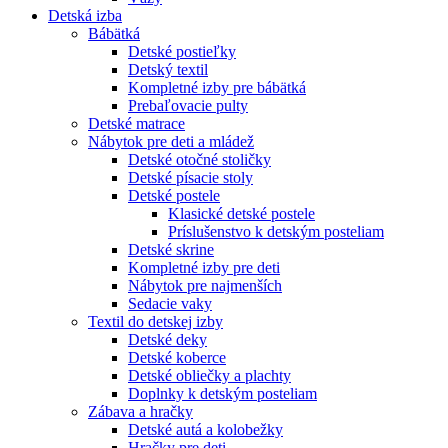
Detská izba
Bábätká
Detské postieľky
Detský textil
Kompletné izby pre bábätká
Prebaľovacie pulty
Detské matrace
Nábytok pre deti a mládež
Detské otočné stoličky
Detské písacie stoly
Detské postele
Klasické detské postele
Príslušenstvo k detským posteliam
Detské skrine
Kompletné izby pre deti
Nábytok pre najmenších
Sedacie vaky
Textil do detskej izby
Detské deky
Detské koberce
Detské obliečky a plachty
Doplnky k detským posteliam
Zábava a hračky
Detské autá a kolobežky
Hračky pre deti