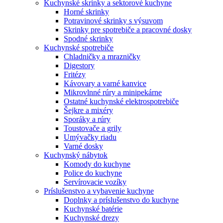
Kuchynské skrinky a sektorové kuchyne
Horné skrinky
Potravinové skrinky s výsuvom
Skrinky pre spotrebiče a pracovné dosky
Spodné skrinky
Kuchynské spotrebiče
Chladničky a mrazničky
Digestory
Fritézy
Kávovary a varné kanvice
Mikrovlnné rúry a minipekárne
Ostatné kuchynské elektrospotrebiče
Šejkre a mixéry
Sporáky a rúry
Toustovače a grily
Umývačky riadu
Varné dosky
Kuchynský nábytok
Komody do kuchyne
Police do kuchyne
Servírovacie vozíky
Príslušenstvo a vybavenie kuchyne
Doplnky a príslušenstvo do kuchyne
Kuchynské batérie
Kuchynské drezy