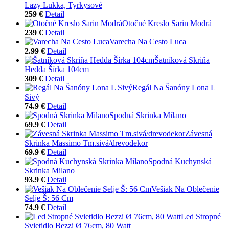
Lazy Lukka, Tyrkysové
259 €
Detail
Otočné Kreslo Sarin Modrá
239 €
Detail
Varecha Na Cesto Luca
2.99 €
Detail
Šatníková Skriňa
Hedda Šírka 104cm
309 €
Detail
Regál Na Šanóny Lona L
Sivý
74.9 €
Detail
Spodná Skrinka Milano
69.9 €
Detail
Závesná
Skrinka Massimo Tm.sivá/drevodekor
69.9 €
Detail
Spodná Kuchynská
Skrinka Milano
93.9 €
Detail
Vešiak Na Oblečenie
Selje Š: 56 Cm
74.9 €
Detail
Led Stropné
Svietidlo Bezzi Ø 76cm, 80 Watt