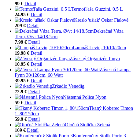
99 €
Detail
Termofľaša Guzzini, 0,5 L
24.95 €
Detail
Kreslo 'ušiak' Oskar Fialové
209 €
Detail
Dekračná Váza
Terra, Ø/v: 14/18,5cm
7.99 €
Detail
Lampáš Levin, 10/10/20cm
19.98 €
Detail
Závesný Organizér Tanya
10.95 €
Detail
Závesná Lampa
Fynn 30/120cm, 60 Watt
39.95 €
Detail
Zrkadlo Venedig
72.9 €
Detail
Nástenná Polica Nyon
59 €
Detail
Tkaný Koberec Timon
1, 80/150cm
59.9 €
Detail
Otočná Stolička Zelená
169 €
Detail
Konferenčný Stolík Porto 3