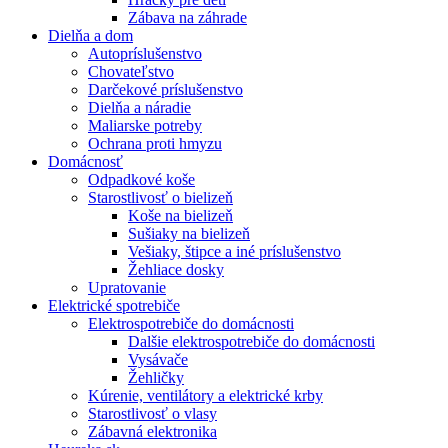
Zábava na záhrade
Dielňa a dom
Autopríslušenstvo
Chovateľstvo
Darčekové príslušenstvo
Dielňa a náradie
Maliarske potreby
Ochrana proti hmyzu
Domácnosť
Odpadkové koše
Starostlivosť o bielizeň
Koše na bielizeň
Sušiaky na bielizeň
Vešiaky, štipce a iné príslušenstvo
Žehliace dosky
Upratovanie
Elektrické spotrebiče
Elektrospotrebiče do domácnosti
Dalšie elektrospotrebiče do domácnosti
Vysávače
Žehličky
Kúrenie, ventilátory a elektrické krby
Starostlivosť o vlasy
Zábavná elektronika