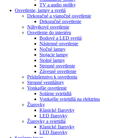
TV a audio stolíky
Osvetlenie, lampy a svetlá
Dekoračné a vianočné osvetlenie
Dekoračné osvetlenie
Nábytkové osvetlenie
Osvetlenie do interiéru
Bodové a LED svetlá
Nástenné osvetlenie
Nočné lampy
Stojacie lampy
Stolné lampy
Stropné osvetlenie
Závesné osvetlenie
Príslušenstvo k osvetleniu
Stropné ventilátory
Vonkajšie osvetlenie
Solárne svietidlá
Vonkajšie svietidlá na elektrinu
Žiarovky
Klasické žiarovky
LED žiarovky
Žiarovky a svietidlá
Klasické žiarovky
LED žiarovky
Sezónny tovar