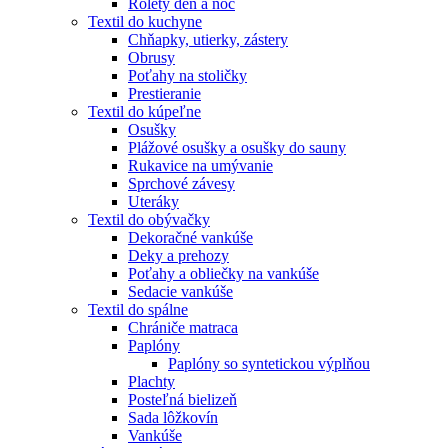
Rolety deň a noc
Textil do kuchyne
Chňapky, utierky, zástery
Obrusy
Poťahy na stoličky
Prestieranie
Textil do kúpeľne
Osušky
Plážové osušky a osušky do sauny
Rukavice na umývanie
Sprchové závesy
Uteráky
Textil do obývačky
Dekoračné vankúše
Deky a prehozy
Poťahy a obliečky na vankúše
Sedacie vankúše
Textil do spálne
Chrániče matraca
Paplóny
Paplóny so syntetickou výplňou
Plachty
Posteľná bielizeň
Sada lôžkovín
Vankúše