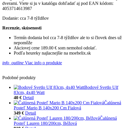
dverami. Viete si ju v katalógu dohľadať aj pod EAN kódom:
4053714613987
Dodanie: cca 7-8 týždňov
Recenzie, skúsenosti
Termín dodania bol cca 7-8 týždňov ale to si človek dnes už
nepomôže
Akciovej cene 189.00 € som nemohol odolať.
Podľa heureky najlacnejšie na moebelix.sk
info_outline
Viac info o produkte
Podobné produkty
Bodové Svetlo Ulf
83cm, 4x40 Watt
40 €
Detail
Čalúnená
Posteľ Mario B 140x200 Cm Fialová
349 €
Detail
Čalúnená
Posteľ Lauren 180/200cm, Béžová