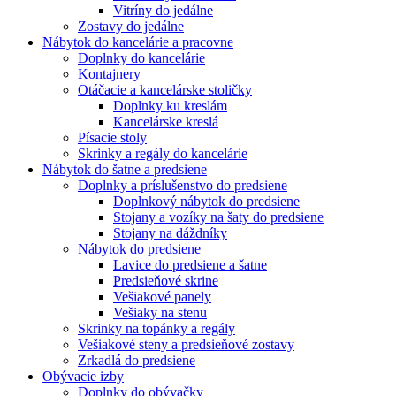
Vitríny do jedálne
Zostavy do jedálne
Nábytok do kancelárie a pracovne
Doplnky do kancelárie
Kontajnery
Otáčacie a kancelárske stoličky
Doplnky ku kreslám
Kancelárske kreslá
Písacie stoly
Skrinky a regály do kancelárie
Nábytok do šatne a predsiene
Doplnky a príslušenstvo do predsiene
Doplnkový nábytok do predsiene
Stojany a vozíky na šaty do predsiene
Stojany na dáždníky
Nábytok do predsiene
Lavice do predsiene a šatne
Predsieňové skrine
Vešiakové panely
Vešiaky na stenu
Skrinky na topánky a regály
Vešiakové steny a predsieňové zostavy
Zrkadlá do predsiene
Obývacie izby
Doplnky do obývačky