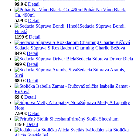
99.9 €
Detail
Pohár Na Víno Black,
Ca. 490ml
5.99 €
Detail
Sedacia Súprava Bondi,
Hnedá
1199 €
Detail
Sedacia Súprava S Rozkladom Charming Charlie Béžová
849 €
Detail
Sedacia Súprava Driver Biela
999 €
Detail
Sedacia Súprava Aramis,
Sivá
689 €
Detail
Stolička Isabella Zamat -
Ružová
69 €
Detail
Súprava Metly A Lopatky
Nora
7.99 €
Detail
Príručný Stolík Sheesham
119 €
Detail
Jedálenská Stolička
Alicia Svetlás Ivá