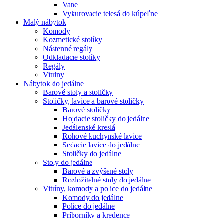
Vane
Vykurovacie telesá do kúpeľne
Malý nábytok
Komody
Kozmetické stolíky
Nástenné regály
Odkladacie stolíky
Regály
Vitríny
Nábytok do jedálne
Barové stoly a stoličky
Stoličky, lavice a barové stoličky
Barové stoličky
Hojdacie stoličky do jedálne
Jedálenské kreslá
Rohové kuchynské lavice
Sedacie lavice do jedálne
Stoličky do jedálne
Stoly do jedálne
Barové a zvýšené stoly
Rozložitelné stoly do jedálne
Vitríny, komody a police do jedálne
Komody do jedálne
Police do jedálne
Príborníky a kredence