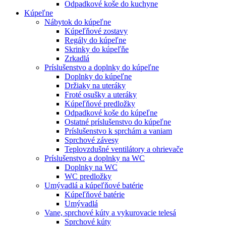
Odpadkové koše do kuchyne
Kúpeľne
Nábytok do kúpeľne
Kúpeľňové zostavy
Regály do kúpeľne
Skrinky do kúpeľňe
Zrkadlá
Príslušenstvo a doplnky do kúpeľne
Doplnky do kúpeľne
Držiaky na uteráky
Froté osušky a uteráky
Kúpeľňové predložky
Odpadkové koše do kúpeľne
Ostatné príslušenstvo do kúpeľne
Príslušenstvo k sprchám a vaniam
Sprchové závesy
Teplovzdušné ventilátory a ohrievače
Príslušenstvo a doplnky na WC
Doplnky na WC
WC predložky
Umývadlá a kúpeľňové batérie
Kúpeľňové batérie
Umývadlá
Vane, sprchové kúty a vykurovacie telesá
Sprchové kúty