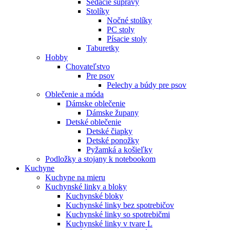
Sedacie súpravy
Stolíky
Nočné stolíky
PC stoly
Písacie stoly
Taburetky
Hobby
Chovateľstvo
Pre psov
Pelechy a búdy pre psov
Oblečenie a móda
Dámske oblečenie
Dámske župany
Detské oblečenie
Detské čiapky
Detské ponožky
Pyžamká a košieľky
Podložky a stojany k notebookom
Kuchyne
Kuchyne na mieru
Kuchynské linky a bloky
Kuchynské bloky
Kuchynské linky bez spotrebičov
Kuchynské linky so spotrebičmi
Kuchynské linky v tvare L