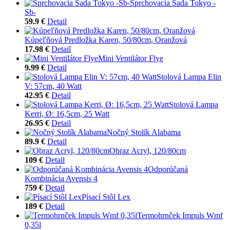
Sprchovacia Sada Tokyo -
Sb-
59.9 €
Detail
Kúpeľňová Predložka Karen, 50/80cm, Oranžová
17.98 €
Detail
Mini Ventilátor Flye
9.99 €
Detail
Stolová Lampa Elin
V: 57cm, 40 Watt
42.95 €
Detail
Stolová Lampa
Kerri, Ø: 16,5cm, 25 Watt
26.95 €
Detail
Nočný Stolík Alabama
89.9 €
Detail
Obraz Acryl, 120/80cm
109 €
Detail
Odporúčaná
Kombinácia Avensis 4
759 €
Detail
Písací Stôl Lex
189 €
Detail
Termohrnček Impuls Wmf
0,35l