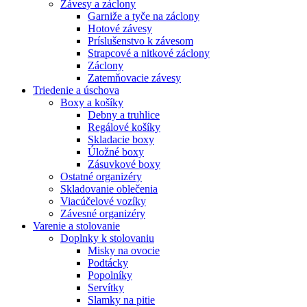
Závesy a záclony
Garniže a tyče na záclony
Hotové závesy
Príslušenstvo k závesom
Strapcové a nitkové záclony
Záclony
Zatemňovacie závesy
Triedenie a úschova
Boxy a košíky
Debny a truhlice
Regálové košíky
Skladacie boxy
Úložné boxy
Zásuvkové boxy
Ostatné organizéry
Skladovanie oblečenia
Viacúčelové vozíky
Závesné organizéry
Varenie a stolovanie
Doplnky k stolovaniu
Misky na ovocie
Podtácky
Popolníky
Servítky
Slamky na pitie