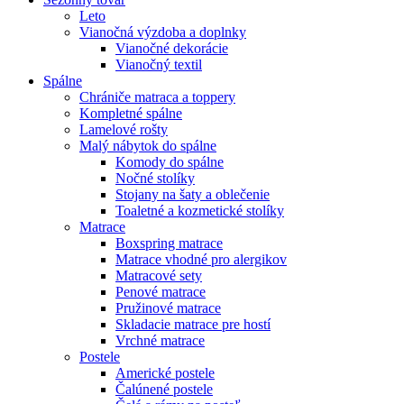
Leto
Vianočná výzdoba a doplnky
Vianočné dekorácie
Vianočný textil
Spálne
Chrániče matraca a toppery
Kompletné spálne
Lamelové rošty
Malý nábytok do spálne
Komody do spálne
Nočné stolíky
Stojany na šaty a oblečenie
Toaletné a kozmetické stolíky
Matrace
Boxspring matrace
Matrace vhodné pro alergikov
Matracové sety
Penové matrace
Pružinové matrace
Skladacie matrace pre hostí
Vrchné matrace
Postele
Americké postele
Čalúnené postele