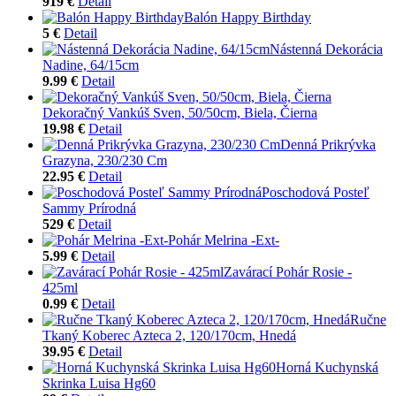
919 €
Detail
Balón Happy Birthday
5 €
Detail
Nástenná Dekorácia
Nadine, 64/15cm
9.99 €
Detail
Dekoračný Vankúš Sven, 50/50cm, Biela, Čierna
19.98 €
Detail
Denná Prikrývka
Grazyna, 230/230 Cm
22.95 €
Detail
Poschodová Posteľ
Sammy Prírodná
529 €
Detail
Pohár Melrina -Ext-
5.99 €
Detail
Zavárací Pohár Rosie -
425ml
0.99 €
Detail
Ručne
Tkaný Koberec Azteca 2, 120/170cm, Hnedá
39.95 €
Detail
Horná Kuchynská
Skrinka Luisa Hg60