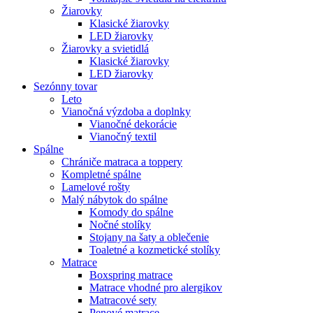
Žiarovky
Klasické žiarovky
LED žiarovky
Žiarovky a svietidlá
Klasické žiarovky
LED žiarovky
Sezónny tovar
Leto
Vianočná výzdoba a doplnky
Vianočné dekorácie
Vianočný textil
Spálne
Chrániče matraca a toppery
Kompletné spálne
Lamelové rošty
Malý nábytok do spálne
Komody do spálne
Nočné stolíky
Stojany na šaty a oblečenie
Toaletné a kozmetické stolíky
Matrace
Boxspring matrace
Matrace vhodné pro alergikov
Matracové sety
Penové matrace