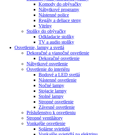
Komody do obývačky
Nábytkové programy
Nástenné police
Regály a deliace steny
Vitríny
Stolíky do obývačky
Odkladacie stolíky
TV a audio stolíky
Osvetlenie, lampy a svetlá
Dekoračné a vianočné osvetlenie
Dekoračné osvetlenie
Nábytkové osvetlenie
Osvetlenie do interiéru
Bodové a LED svetlá
Nástenné osvetlenie
Nočné lampy
Stojacie lampy
Stolné lampy
Stropné osvetlenie
Závesné osvetlenie
Príslušenstvo k osvetleniu
Stropné ventilátory
Vonkajšie osvetlenie
Solárne svietidlá
Vonkajšie svietidlá na elektrinu