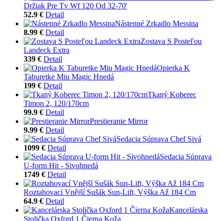
Držiak Pre Tv Wf 120 Od 32-70'
52.9 €
Detail
Nástenné Zrkadlo Messina
8.99 €
Detail
Zostava S Posteľou
Landeck Extra
339 €
Detail
Opierka K
Taburetke Miu Magic Hnedá
199 €
Detail
Tkaný Koberec
Timon 2, 120/170cm
99.9 €
Detail
Prestieranie Mirror
9.99 €
Detail
Sedacia Súprava Chef Sivá
1099 €
Detail
Sedacia Súprava
U-form Hit - Sivohnedá
1749 €
Detail
Roztahovací Vnější Sušák Sun-Lift, Výška Až 184 Cm
64.9 €
Detail
Kancelárska
Stolička Oxford 1 Čierna Koža