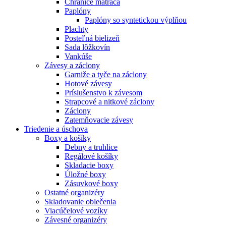
Chrániče matraca
Paplóny
Paplóny so syntetickou výplňou
Plachty
Posteľná bielizeň
Sada lôžkovín
Vankúše
Závesy a záclony
Garniže a tyče na záclony
Hotové závesy
Príslušenstvo k závesom
Strapcové a nitkové záclony
Záclony
Zatemňovacie závesy
Triedenie a úschova
Boxy a košíky
Debny a truhlice
Regálové košíky
Skladacie boxy
Úložné boxy
Zásuvkové boxy
Ostatné organizéry
Skladovanie oblečenia
Viacúčelové vozíky
Závesné organizéry