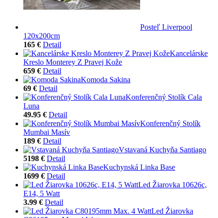
Posteľ Liverpool
120x200cm
165 €
Detail
Kancelárske
Kreslo Monterey Z Pravej Kože
659 €
Detail
Komoda Sakina
69 €
Detail
Konferenčný Stolík Cala
Luna
49.95 €
Detail
Konferenčný Stolík
Mumbai Masív
189 €
Detail
Vstavaná Kuchyňa Santiago
5198 €
Detail
Kuchynská Linka Base
1699 €
Detail
Led Žiarovka 10626c,
E14, 5 Watt
3.99 €
Detail
Led Žiarovka