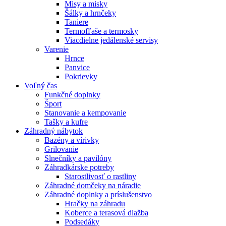
Misy a misky
Šálky a hrnčeky
Taniere
Termofľaše a termosky
Viacdielne jedálenské servisy
Varenie
Hrnce
Panvice
Pokrievky
Voľný čas
Funkčné doplnky
Šport
Stanovanie a kempovanie
Tašky a kufre
Záhradný nábytok
Bazény a vírivky
Grilovanie
Slnečníky a pavilóny
Záhradkárske potreby
Starostlivosť o rastliny
Záhradné domčeky na náradie
Záhradné doplnky a príslušenstvo
Hračky na záhradu
Koberce a terasová dlažba
Podsedáky