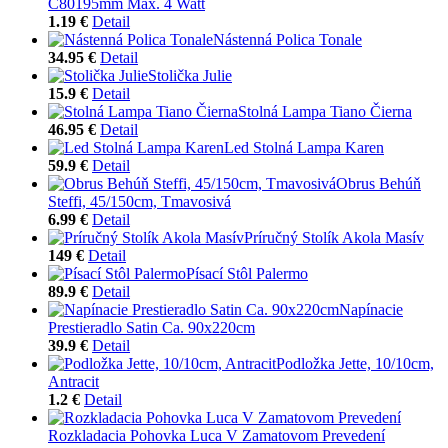
C80195mm Max. 4 Watt
1.19 €
Detail
Nástenná Polica Tonale
34.95 €
Detail
Stolička Julie
15.9 €
Detail
Stolná Lampa Tiano Čierna
46.95 €
Detail
Led Stolná Lampa Karen
59.9 €
Detail
Obrus Behúň
Steffi, 45/150cm, Tmavosivá
6.99 €
Detail
Príručný Stolík Akola Masív
149 €
Detail
Písací Stôl Palermo
89.9 €
Detail
Napínacie
Prestieradlo Satin Ca. 90x220cm
39.9 €
Detail
Podložka Jette, 10/10cm,
Antracit
1.2 €
Detail
Rozkladacia Pohovka Luca V Zamatovom Prevedení