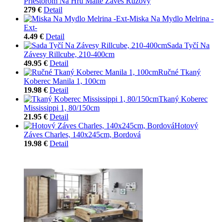
Priestorom Na Hru Malte Záves Ružový
279 €
Detail
Miska Na Mydlo Melrina -
Ext-
4.49 €
Detail
Sada Tyčí Na
Závesy Rillcube, 210-400cm
49.95 €
Detail
Ručné Tkaný
Koberec Manila 1, 100cm
19.98 €
Detail
Tkaný Koberec
Mississippi 1, 80/150cm
21.95 €
Detail
Hotový
Záves Charles, 140x245cm, Bordová
19.98 €
Detail