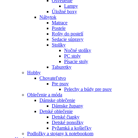
Osvetlenie
Lampy
Úložné boxy
Nábytok
Matrace
Postele
Rošty do postelí
Sedacie súpravy
Stolíky
Nočné stolíky
PC stoly
Písacie stoly
Taburetky
Hobby
Chovateľstvo
Pre psov
Pelechy a búdy pre psov
Oblečenie a móda
Dámske oblečenie
Dámske župany
Detské oblečenie
Detské čiapky
Detské ponožky
Pyžamká a košieľky
Podložky a stojany k notebookom