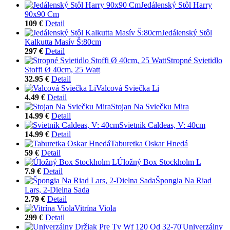
Jedálenský Stôl Harry
90x90 Cm
109 €
Detail
Jedálenský Stôl
Kalkutta Masív Š:80cm
297 €
Detail
Stropné Svietidlo
Stoffi Ø 40cm, 25 Watt
32.95 €
Detail
Valcová Sviečka Li
4.49 €
Detail
Stojan Na Sviečku Mira
14.99 €
Detail
Svietnik Caldeas, V: 40cm
14.99 €
Detail
Taburetka Oskar Hnedá
59 €
Detail
Úložný Box Stockholm L
7.9 €
Detail
Špongia Na Riad
Lars, 2-Dielna Sada
2.79 €
Detail
Vitrína Viola
299 €
Detail
Univerzálny