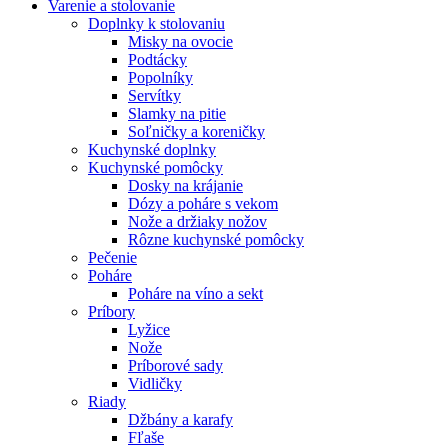
Varenie a stolovanie
Doplnky k stolovaniu
Misky na ovocie
Podtácky
Popolníky
Servítky
Slamky na pitie
Soľničky a koreničky
Kuchynské doplnky
Kuchynské pomôcky
Dosky na krájanie
Dózy a poháre s vekom
Nože a držiaky nožov
Rôzne kuchynské pomôcky
Pečenie
Poháre
Poháre na víno a sekt
Príbory
Lyžice
Nože
Príborové sady
Vidličky
Riady
Džbány a karafy
Fľaše