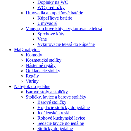
Doplnky na WC
WC predložky
Umývadlá a kúpeľňové batérie
Kúpeľňové batérie
Umývadlá
Vane, sprchové kúty a vykurovacie telesá
Sprchové kúty
Vane
Vykurovacie telesá do kúpeľne
Malý nábytok
Komody
Kozmetické stolíky
Nástenné regály
Odkladacie stolíky
Regály
Vitríny
Nábytok do jedálne
Barové stoly a stoličky
Stoličky, lavice a barové stoličky
Barové stoličky
Hojdacie stoličky do jedálne
Jedálenské kreslá
Rohové kuchynské lavice
Sedacie lavice do jedálne
Stoličky do jedálne