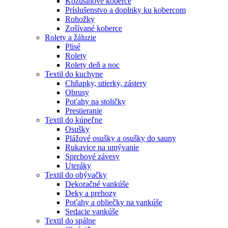
Kožušinové koberce
Príslušenstvo a doplnky ku kobercom
Rohožky
Zošívané koberce
Rolety a žáluzie
Plisé
Rolety
Rolety deň a noc
Textil do kuchyne
Chňapky, utierky, zástery
Obrusy
Poťahy na stoličky
Prestieranie
Textil do kúpeľne
Osušky
Plážové osušky a osušky do sauny
Rukavice na umývanie
Sprchové závesy
Uteráky
Textil do obývačky
Dekoračné vankúše
Deky a prehozy
Poťahy a obliečky na vankúše
Sedacie vankúše
Textil do spálne