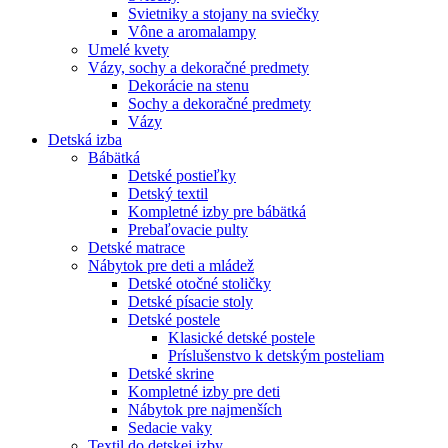
Svietniky a stojany na sviečky
Vône a aromalampy
Umelé kvety
Vázy, sochy a dekoračné predmety
Dekorácie na stenu
Sochy a dekoračné predmety
Vázy
Detská izba
Bábätká
Detské postieľky
Detský textil
Kompletné izby pre bábätká
Prebaľovacie pulty
Detské matrace
Nábytok pre deti a mládež
Detské otočné stoličky
Detské písacie stoly
Detské postele
Klasické detské postele
Príslušenstvo k detským posteliam
Detské skrine
Kompletné izby pre deti
Nábytok pre najmenších
Sedacie vaky
Textil do detskej izby