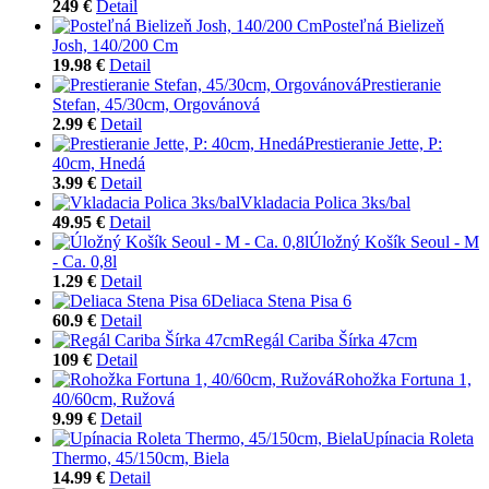
249 €
Detail
Posteľná Bielizeň
Josh, 140/200 Cm
19.98 €
Detail
Prestieranie
Stefan, 45/30cm, Orgovánová
2.99 €
Detail
Prestieranie Jette, P:
40cm, Hnedá
3.99 €
Detail
Vkladacia Polica 3ks/bal
49.95 €
Detail
Úložný Košík Seoul - M
- Ca. 0,8l
1.29 €
Detail
Deliaca Stena Pisa 6
60.9 €
Detail
Regál Cariba Šírka 47cm
109 €
Detail
Rohožka Fortuna 1,
40/60cm, Ružová
9.99 €
Detail
Upínacia Roleta
Thermo, 45/150cm, Biela
14.99 €
Detail