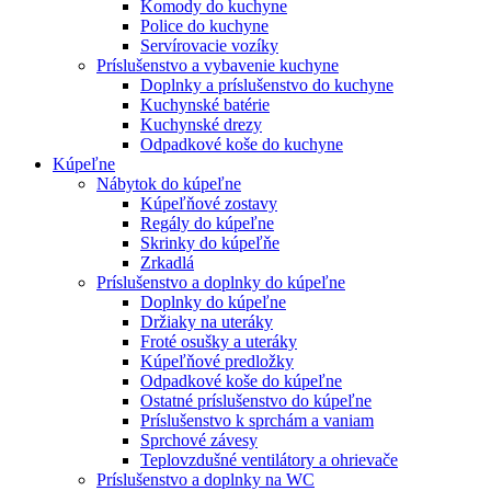
Komody do kuchyne
Police do kuchyne
Servírovacie vozíky
Príslušenstvo a vybavenie kuchyne
Doplnky a príslušenstvo do kuchyne
Kuchynské batérie
Kuchynské drezy
Odpadkové koše do kuchyne
Kúpeľne
Nábytok do kúpeľne
Kúpeľňové zostavy
Regály do kúpeľne
Skrinky do kúpeľňe
Zrkadlá
Príslušenstvo a doplnky do kúpeľne
Doplnky do kúpeľne
Držiaky na uteráky
Froté osušky a uteráky
Kúpeľňové predložky
Odpadkové koše do kúpeľne
Ostatné príslušenstvo do kúpeľne
Príslušenstvo k sprchám a vaniam
Sprchové závesy
Teplovzdušné ventilátory a ohrievače
Príslušenstvo a doplnky na WC