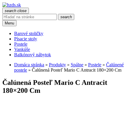
search
close
search
Menu
Barové stoličky
Písacie stoly
Postele
Vankúše
Balkónový nábytok
Domáca stránka
»
Produkty
»
Spálne
»
Postele
»
Čalúnené
postele
»
Čalúnená Posteľ Mario C Antracit 180×200 Cm
Čalúnená Posteľ Mario C Antracit
180×200 Cm