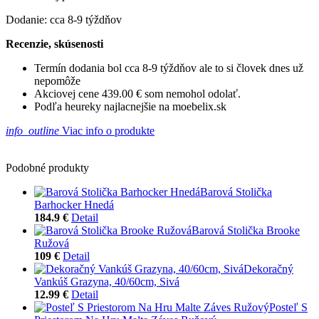
Dodanie: cca 8-9 týždňov
Recenzie, skúsenosti
Termín dodania bol cca 8-9 týždňov ale to si človek dnes už
nepomôže
Akciovej cene 439.00 € som nemohol odolať.
Podľa heureky najlacnejšie na moebelix.sk
info_outline
Viac info o produkte
Podobné produkty
Barová Stolička
Barhocker Hnedá
184.9 €
Detail
Barová Stolička Brooke
Ružová
109 €
Detail
Dekoračný
Vankúš Grazyna, 40/60cm, Sivá
12.99 €
Detail
Posteľ S