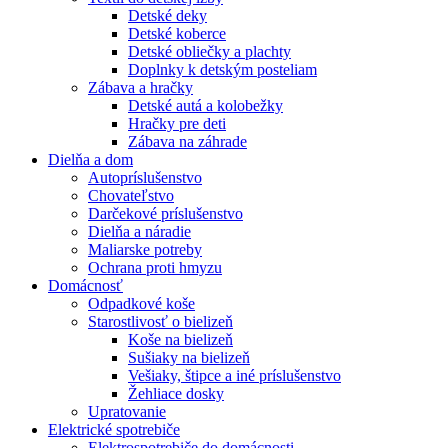
Detské deky
Detské koberce
Detské obliečky a plachty
Doplnky k detským posteliam
Zábava a hračky
Detské autá a kolobežky
Hračky pre deti
Zábava na záhrade
Dielňa a dom
Autopríslušenstvo
Chovateľstvo
Darčekové príslušenstvo
Dielňa a náradie
Maliarske potreby
Ochrana proti hmyzu
Domácnosť
Odpadkové koše
Starostlivosť o bielizeň
Koše na bielizeň
Sušiaky na bielizeň
Vešiaky, štipce a iné príslušenstvo
Žehliace dosky
Upratovanie
Elektrické spotrebiče
Elektrospotrebiče do domácnosti