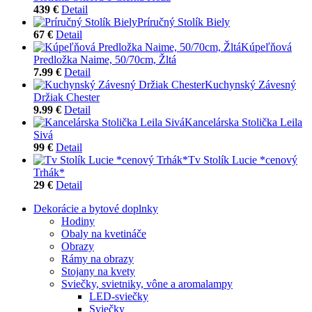
439 €
Detail
Príručný Stolík Biely
67 €
Detail
Kúpeľňová
Predložka Naime, 50/70cm, Žltá
7.99 €
Detail
Kuchynský Závesný
Držiak Chester
9.99 €
Detail
Kancelárska Stolička Leila
Sivá
99 €
Detail
Tv Stolík Lucie *cenový
Trhák*
29 €
Detail
Dekorácie a bytové doplnky
Hodiny
Obaly na kvetináče
Obrazy
Rámy na obrazy
Stojany na kvety
Sviečky, svietniky, vône a aromalampy
LED-sviečky
Sviečky