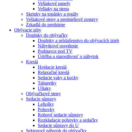
Vešiakové panely
Vešiaky na stenu
Skrinky na topánky a regály
Vešiakové steny a predsieňové zostavy
Zrkadlá do predsiene
Obývacie izby
Doplnky do obývačky
Doplnky a príslušenstvo do obývacích izieb
Nábytkové osvetlenie
Podstavce pod TV
Údržba a starostlivosť o nábytok
Kreslá
Hojdacie kreslá
Relaxačné kreslá
Sedacie vaky a kocky
Taburetky
Ušiaky
Obývačkové steny
Sedacie súpravy
Leňošky
Pohovky
Rohové sedacie súpravy
Rozkladacie pohovky a sedačky
Sedacie súpravy do U
Sektorový nábytok do obývačky