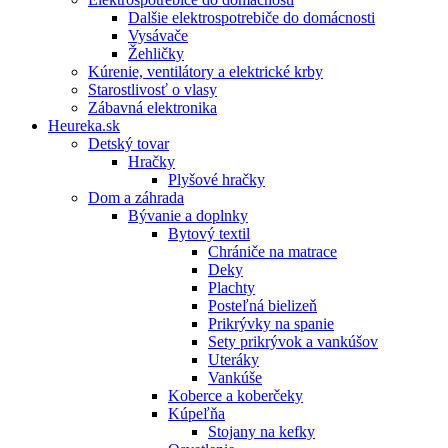
Dalšie elektrospotrebiče do domácnosti
Vysávače
Žehličky
Kúrenie, ventilátory a elektrické krby
Starostlivosť o vlasy
Zábavná elektronika
Heureka.sk
Detský tovar
Hračky
Plyšové hračky
Dom a záhrada
Bývanie a doplnky
Bytový textil
Chrániče na matrace
Deky
Plachty
Posteľná bielizeň
Prikrývky na spanie
Sety prikrývok a vankúšov
Uteráky
Vankúše
Koberce a koberčeky
Kúpeľňa
Stojany na kefky