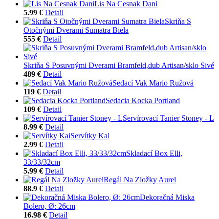
Lis Na Cesnak Dani
5.99 €
Detail
Skriňa S
Otočnými Dverami Sumatra Biela
555 €
Detail
Skriňa S Posuvnými Dverami Bramfeld,dub Artisan/sklo Sivé
489 €
Detail
Sedací Vak Mario Ružová
119 €
Detail
Sedacia Kocka Portland
109 €
Detail
Servírovací Tanier Stoney - L
8.99 €
Detail
Servítky Kai
2.99 €
Detail
Skladací Box Elli,
33/33/32cm
5.99 €
Detail
Regál Na Zložky Aurel
88.9 €
Detail
Dekoračná Miska
Bolero, Ø: 26cm
16.98 €
Detail