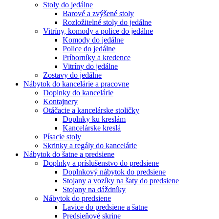
Stoly do jedálne
Barové a zvýšené stoly
Rozložitelné stoly do jedálne
Vitríny, komody a police do jedálne
Komody do jedálne
Police do jedálne
Príborníky a kredence
Vitríny do jedálne
Zostavy do jedálne
Nábytok do kancelárie a pracovne
Doplnky do kancelárie
Kontajnery
Otáčacie a kancelárske stoličky
Doplnky ku kreslám
Kancelárske kreslá
Písacie stoly
Skrinky a regály do kancelárie
Nábytok do šatne a predsiene
Doplnky a príslušenstvo do predsiene
Doplnkový nábytok do predsiene
Stojany a vozíky na šaty do predsiene
Stojany na dáždníky
Nábytok do predsiene
Lavice do predsiene a šatne
Predsieňové skrine