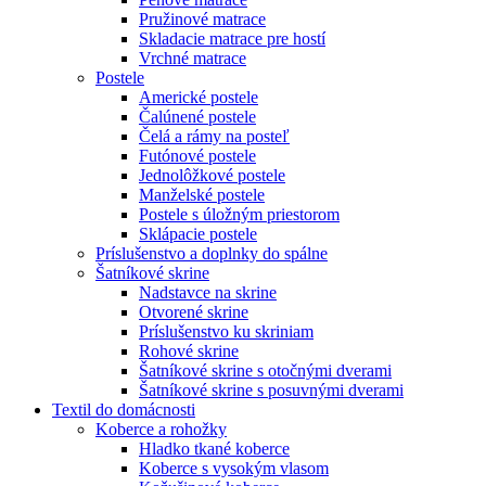
Pružinové matrace
Skladacie matrace pre hostí
Vrchné matrace
Postele
Americké postele
Čalúnené postele
Čelá a rámy na posteľ
Futónové postele
Jednolôžkové postele
Manželské postele
Postele s úložným priestorom
Sklápacie postele
Príslušenstvo a doplnky do spálne
Šatníkové skrine
Nadstavce na skrine
Otvorené skrine
Príslušenstvo ku skriniam
Rohové skrine
Šatníkové skrine s otočnými dverami
Šatníkové skrine s posuvnými dverami
Textil do domácnosti
Koberce a rohožky
Hladko tkané koberce
Koberce s vysokým vlasom