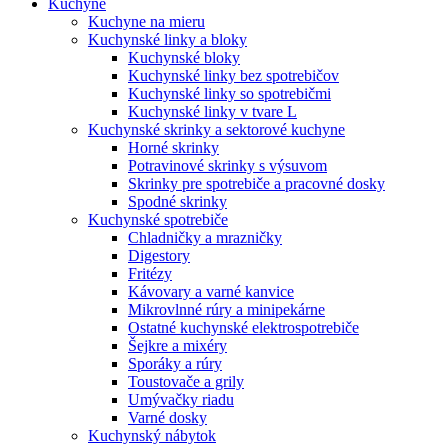
Kuchyne
Kuchyne na mieru
Kuchynské linky a bloky
Kuchynské bloky
Kuchynské linky bez spotrebičov
Kuchynské linky so spotrebičmi
Kuchynské linky v tvare L
Kuchynské skrinky a sektorové kuchyne
Horné skrinky
Potravinové skrinky s výsuvom
Skrinky pre spotrebiče a pracovné dosky
Spodné skrinky
Kuchynské spotrebiče
Chladničky a mrazničky
Digestory
Fritézy
Kávovary a varné kanvice
Mikrovlnné rúry a minipekárne
Ostatné kuchynské elektrospotrebiče
Šejkre a mixéry
Sporáky a rúry
Toustovače a grily
Umývačky riadu
Varné dosky
Kuchynský nábytok