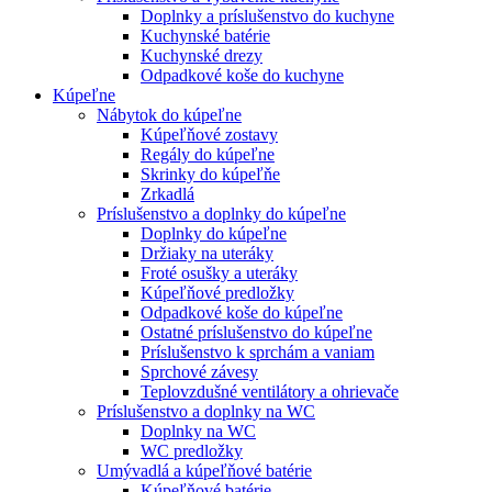
Doplnky a príslušenstvo do kuchyne
Kuchynské batérie
Kuchynské drezy
Odpadkové koše do kuchyne
Kúpeľne
Nábytok do kúpeľne
Kúpeľňové zostavy
Regály do kúpeľne
Skrinky do kúpeľňe
Zrkadlá
Príslušenstvo a doplnky do kúpeľne
Doplnky do kúpeľne
Držiaky na uteráky
Froté osušky a uteráky
Kúpeľňové predložky
Odpadkové koše do kúpeľne
Ostatné príslušenstvo do kúpeľne
Príslušenstvo k sprchám a vaniam
Sprchové závesy
Teplovzdušné ventilátory a ohrievače
Príslušenstvo a doplnky na WC
Doplnky na WC
WC predložky
Umývadlá a kúpeľňové batérie
Kúpeľňové batérie