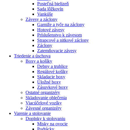
Posteľná bielizeň
Sada lôžkovín
Vankúše
Závesy a záclony
Garniže a tyče na záclony
Hotové závesy
Príslušenstvo k závesom
Strapcové a nitkové záclony
Záclony
Zatemňovacie závesy
Triedenie a úschova
Boxy a košíky
Debny a truhlice
Regálové košíky
Skladacie boxy
Úložné boxy
Zásuvkové boxy
Ostatné organizéry
Skladovanie oblečenia
Viacúčelové vozíky
Závesné organizéry
Varenie a stolovanie
Doplnky k stolovaniu
Misky na ovocie
Podtácky