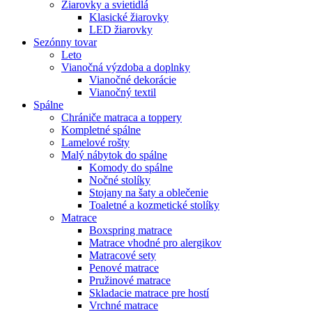
Žiarovky a svietidlá
Klasické žiarovky
LED žiarovky
Sezónny tovar
Leto
Vianočná výzdoba a doplnky
Vianočné dekorácie
Vianočný textil
Spálne
Chrániče matraca a toppery
Kompletné spálne
Lamelové rošty
Malý nábytok do spálne
Komody do spálne
Nočné stolíky
Stojany na šaty a oblečenie
Toaletné a kozmetické stolíky
Matrace
Boxspring matrace
Matrace vhodné pro alergikov
Matracové sety
Penové matrace
Pružinové matrace
Skladacie matrace pre hostí
Vrchné matrace