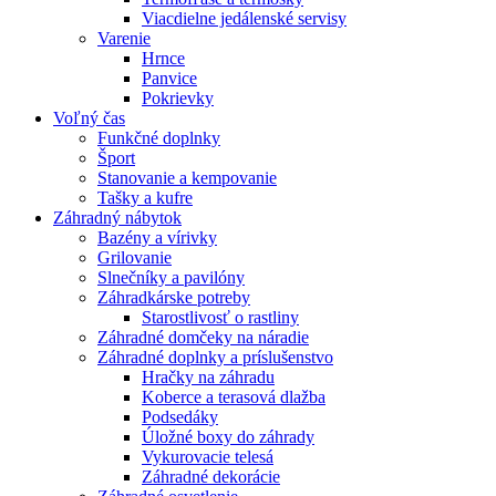
Viacdielne jedálenské servisy
Varenie
Hrnce
Panvice
Pokrievky
Voľný čas
Funkčné doplnky
Šport
Stanovanie a kempovanie
Tašky a kufre
Záhradný nábytok
Bazény a vírivky
Grilovanie
Slnečníky a pavilóny
Záhradkárske potreby
Starostlivosť o rastliny
Záhradné domčeky na náradie
Záhradné doplnky a príslušenstvo
Hračky na záhradu
Koberce a terasová dlažba
Podsedáky
Úložné boxy do záhrady
Vykurovacie telesá
Záhradné dekorácie