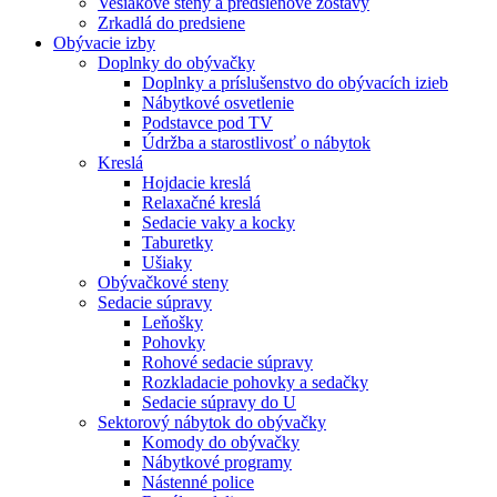
Vešiakové steny a predsieňové zostavy
Zrkadlá do predsiene
Obývacie izby
Doplnky do obývačky
Doplnky a príslušenstvo do obývacích izieb
Nábytkové osvetlenie
Podstavce pod TV
Údržba a starostlivosť o nábytok
Kreslá
Hojdacie kreslá
Relaxačné kreslá
Sedacie vaky a kocky
Taburetky
Ušiaky
Obývačkové steny
Sedacie súpravy
Leňošky
Pohovky
Rohové sedacie súpravy
Rozkladacie pohovky a sedačky
Sedacie súpravy do U
Sektorový nábytok do obývačky
Komody do obývačky
Nábytkové programy
Nástenné police