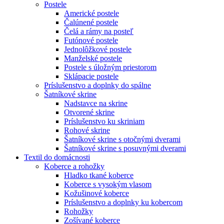
Postele
Americké postele
Čalúnené postele
Čelá a rámy na posteľ
Futónové postele
Jednolôžkové postele
Manželské postele
Postele s úložným priestorom
Sklápacie postele
Príslušenstvo a doplnky do spálne
Šatníkové skrine
Nadstavce na skrine
Otvorené skrine
Príslušenstvo ku skriniam
Rohové skrine
Šatníkové skrine s otočnými dverami
Šatníkové skrine s posuvnými dverami
Textil do domácnosti
Koberce a rohožky
Hladko tkané koberce
Koberce s vysokým vlasom
Kožušinové koberce
Príslušenstvo a doplnky ku kobercom
Rohožky
Zošívané koberce