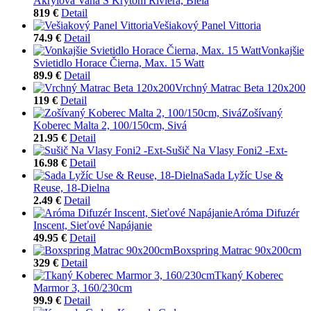
Akrylová Vaňa S Krytom Riviera, Biela
819 €
Detail
Vešiakový Panel Vittoria
74.9 €
Detail
Vonkajšie
Svietidlo Horace Čierna, Max. 15 Watt
89.9 €
Detail
Vrchný Matrac Beta 120x200
119 €
Detail
Zošívaný
Koberec Malta 2, 100/150cm, Sivá
21.95 €
Detail
Sušič Na Vlasy Foni2 -Ext-
16.98 €
Detail
Sada Lyžíc Use &
Reuse, 18-Dielna
2.49 €
Detail
Aróma Difuzér
Inscent, Sieťové Napájanie
49.95 €
Detail
Boxspring Matrac 90x200cm
329 €
Detail
Tkaný Koberec
Marmor 3, 160/230cm
99.9 €
Detail