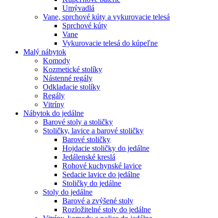
Umývadlá
Vane, sprchové kúty a vykurovacie telesá
Sprchové kúty
Vane
Vykurovacie telesá do kúpeľne
Malý nábytok
Komody
Kozmetické stolíky
Nástenné regály
Odkladacie stolíky
Regály
Vitríny
Nábytok do jedálne
Barové stoly a stoličky
Stoličky, lavice a barové stoličky
Barové stoličky
Hojdacie stoličky do jedálne
Jedálenské kreslá
Rohové kuchynské lavice
Sedacie lavice do jedálne
Stoličky do jedálne
Stoly do jedálne
Barové a zvýšené stoly
Rozložitelné stoly do jedálne