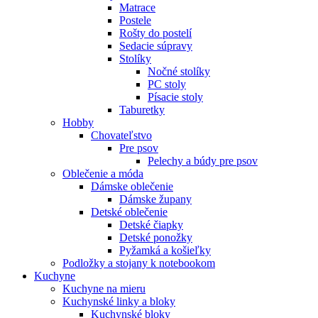
Matrace
Postele
Rošty do postelí
Sedacie súpravy
Stolíky
Nočné stolíky
PC stoly
Písacie stoly
Taburetky
Hobby
Chovateľstvo
Pre psov
Pelechy a búdy pre psov
Oblečenie a móda
Dámske oblečenie
Dámske župany
Detské oblečenie
Detské čiapky
Detské ponožky
Pyžamká a košieľky
Podložky a stojany k notebookom
Kuchyne
Kuchyne na mieru
Kuchynské linky a bloky
Kuchynské bloky