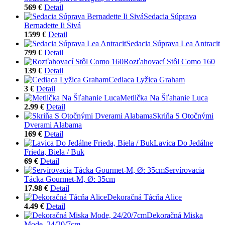
569 €
Detail
Sedacia Súprava
Bernadette Ii Sivá
1599 €
Detail
Sedacia Súprava Lea Antracit
799 €
Detail
Rozťahovací Stôl Como 160
139 €
Detail
Cediaca Lyžica Graham
3 €
Detail
Metlička Na Šľahanie Luca
2.99 €
Detail
Skriňa S Otočnými
Dverami Alabama
169 €
Detail
Lavica Do Jedálne
Frieda, Biela / Buk
69 €
Detail
Servírovacia
Tácka Gourmet-M, Ø: 35cm
17.98 €
Detail
Dekoračná Tácňa Alice
4.49 €
Detail
Dekoračná Miska
Mode, 24/20/7cm