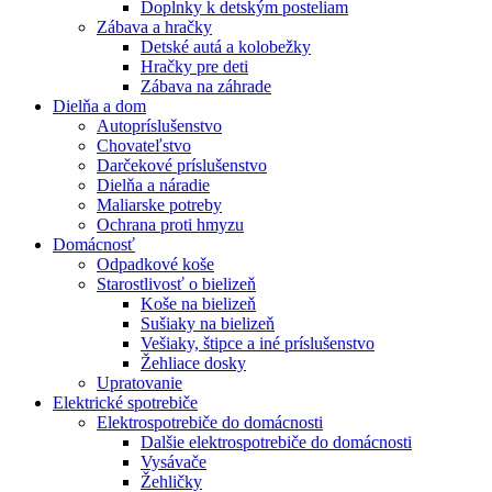
Doplnky k detským posteliam
Zábava a hračky
Detské autá a kolobežky
Hračky pre deti
Zábava na záhrade
Dielňa a dom
Autopríslušenstvo
Chovateľstvo
Darčekové príslušenstvo
Dielňa a náradie
Maliarske potreby
Ochrana proti hmyzu
Domácnosť
Odpadkové koše
Starostlivosť o bielizeň
Koše na bielizeň
Sušiaky na bielizeň
Vešiaky, štipce a iné príslušenstvo
Žehliace dosky
Upratovanie
Elektrické spotrebiče
Elektrospotrebiče do domácnosti
Dalšie elektrospotrebiče do domácnosti
Vysávače
Žehličky