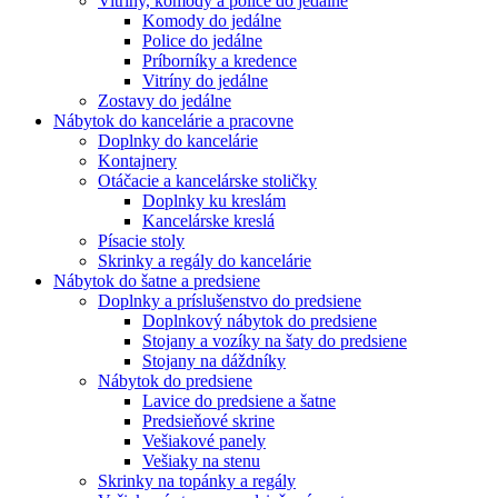
Vitríny, komody a police do jedálne
Komody do jedálne
Police do jedálne
Príborníky a kredence
Vitríny do jedálne
Zostavy do jedálne
Nábytok do kancelárie a pracovne
Doplnky do kancelárie
Kontajnery
Otáčacie a kancelárske stoličky
Doplnky ku kreslám
Kancelárske kreslá
Písacie stoly
Skrinky a regály do kancelárie
Nábytok do šatne a predsiene
Doplnky a príslušenstvo do predsiene
Doplnkový nábytok do predsiene
Stojany a vozíky na šaty do predsiene
Stojany na dáždníky
Nábytok do predsiene
Lavice do predsiene a šatne
Predsieňové skrine
Vešiakové panely
Vešiaky na stenu
Skrinky na topánky a regály