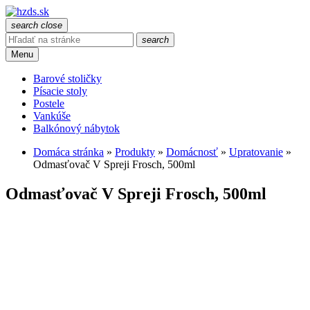
search
close
search
Menu
Barové stoličky
Písacie stoly
Postele
Vankúše
Balkónový nábytok
Domáca stránka
»
Produkty
»
Domácnosť
»
Upratovanie
»
Odmasťovač V Spreji Frosch, 500ml
Odmasťovač V Spreji Frosch, 500ml