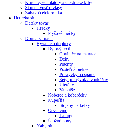
Kúrenie, ventilátory a elektrické krby
Starostlivosť o vlasy
Zábavná elektronika
Heureka.sk
Detský tovar
Hračky
Plyšové hračky
Dom a záhrada
Bývanie a doplnky
Bytový textil
Chrániče na matrace
Deky
Plachty
Posteľná bielizeň
Prikrývky na spanie
Sety prikrývok a vankúšov
Uteráky
Vankúše
Koberce a koberčeky
Kúpeľňa
Stojany na kefky
Osvetlenie
Lampy
Úložné boxy
Nábytok