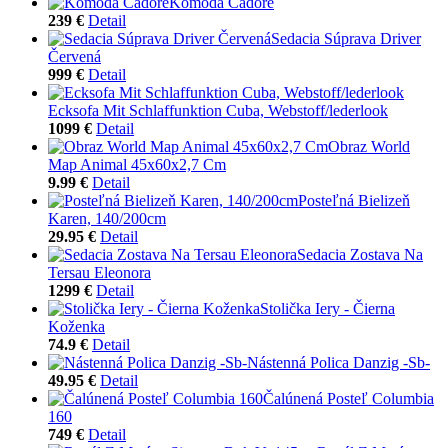
Komoda Cadore
239 €
Detail
Sedacia Súprava Driver
Červená
999 €
Detail
Ecksofa Mit Schlaffunktion Cuba, Webstoff/lederlook
1099 €
Detail
Obraz World
Map Animal 45x60x2,7 Cm
9.99 €
Detail
Posteľná Bielizeň
Karen, 140/200cm
29.95 €
Detail
Sedacia Zostava Na
Tersau Eleonora
1299 €
Detail
Stolička Iery - Čierna
Koženka
74.9 €
Detail
Nástenná Polica Danzig -Sb-
49.95 €
Detail
Čalúnená Posteľ Columbia
160
749 €
Detail