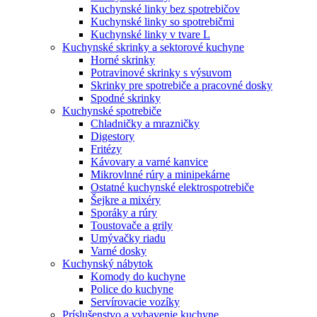
Kuchynské linky bez spotrebičov
Kuchynské linky so spotrebičmi
Kuchynské linky v tvare L
Kuchynské skrinky a sektorové kuchyne
Horné skrinky
Potravinové skrinky s výsuvom
Skrinky pre spotrebiče a pracovné dosky
Spodné skrinky
Kuchynské spotrebiče
Chladničky a mrazničky
Digestory
Fritézy
Kávovary a varné kanvice
Mikrovlnné rúry a minipekárne
Ostatné kuchynské elektrospotrebiče
Šejkre a mixéry
Sporáky a rúry
Toustovače a grily
Umývačky riadu
Varné dosky
Kuchynský nábytok
Komody do kuchyne
Police do kuchyne
Servírovacie vozíky
Príslušenstvo a vybavenie kuchyne