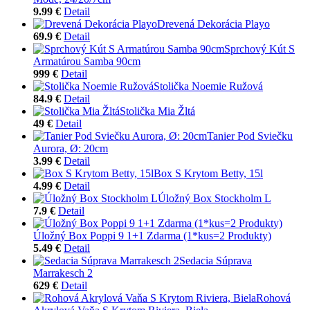
9.99 €
Detail
Drevená Dekorácia Playo
69.9 €
Detail
Sprchový Kút S
Armatúrou Samba 90cm
999 €
Detail
Stolička Noemie Ružová
84.9 €
Detail
Stolička Mia Žltá
49 €
Detail
Tanier Pod Sviečku
Aurora, Ø: 20cm
3.99 €
Detail
Box S Krytom Betty, 15l
4.99 €
Detail
Úložný Box Stockholm L
7.9 €
Detail
Úložný Box Poppi 9 1+1 Zdarma (1*kus=2 Produkty)
5.49 €
Detail
Sedacia Súprava
Marrakesch 2
629 €
Detail
Rohová