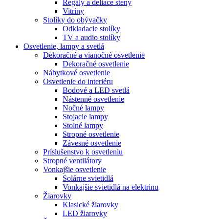
Regály a deliace steny
Vitríny
Stolíky do obývačky
Odkladacie stolíky
TV a audio stolíky
Osvetlenie, lampy a svetlá
Dekoračné a vianočné osvetlenie
Dekoračné osvetlenie
Nábytkové osvetlenie
Osvetlenie do interiéru
Bodové a LED svetlá
Nástenné osvetlenie
Nočné lampy
Stojacie lampy
Stolné lampy
Stropné osvetlenie
Závesné osvetlenie
Príslušenstvo k osvetleniu
Stropné ventilátory
Vonkajšie osvetlenie
Solárne svietidlá
Vonkajšie svietidlá na elektrinu
Žiarovky
Klasické žiarovky
LED žiarovky