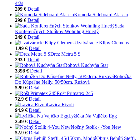
4t2s
209 €
Detail
Komoda Sideboard Alassio
299 €
Detail
Sada
Konferenčných Stolíkov Wohnling Hnedý
249 €
Detail
Uzatváracie Klipy Clemens
1.99 €
Detail
Drez Metra 5 S
293 €
Detail
Rohová Kuchyňa Star
3398 €
Detail
Rohožka
Do Kúpeľne Nelly, 50/50cm, Ružová
5.99 €
Detail
Rošt Primatex 245
72.9 €
Detail
Lavica Rivoli
94.9 €
Detail
Lyžička Na Vajíčko Egg
2.49 €
Detail
Nočný Stolík 4-You New
52.9 €
Detail
Obrus Behúň Steffi,