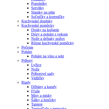
Popolníky
Servítky
Slamky na pitie
Soľničky a koreničky
Kuchynské doplnky
Kuchynské pomôcky
Dosky na krájanie
Dózy a poháre s vekom
Nože a držiaky nožov
Rôzne kuchynské pomôcky
Pečenie
Poháre
Poháre na víno a sekt
Príbory
Lyžice
Nože
Príborové sady
Vidličky
Riady
Džbány a karafy
Fľaše
Misy a misky
Šálky a hrnčeky
Taniere
Termofľaše a termosky