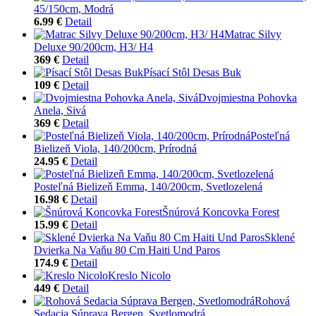
45/150cm, Modrá
6.99 €
Detail
Matrac Silvy
Deluxe 90/200cm, H3/ H4
369 €
Detail
Písací Stôl Desas Buk
109 €
Detail
Dvojmiestna Pohovka
Anela, Sivá
369 €
Detail
Posteľná
Bielizeň Viola, 140/200cm, Prírodná
24.95 €
Detail
Posteľná Bielizeň Emma, 140/200cm, Svetlozelená
16.98 €
Detail
Šnúrová Koncovka Forest
15.99 €
Detail
Sklené
Dvierka Na Vaňu 80 Cm Haiti Und Paros
174.9 €
Detail
Kreslo Nicolo
449 €
Detail
Rohová
Sedacia Súprava Bergen, Svetlomodrá