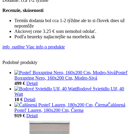
Dodanie: cca 1-2 týždne
Recenzie, skúsenosti
Termín dodania bol cca 1-2 týždne ale to si človek dnes už
nepomôže
Akciovej cene 3.25 € som nemohol odolať.
Podľa heureky najlacnejšie na moebelix.sk
info_outline
Viac info o produkte
Podobné produkty
Posteľ
Boxspring Nero, 160x200 Cm, Modro-Sivá
499 €
Detail
Bodové Svietidlo Ulf, 40
Watt
10 €
Detail
Čalúnená
Posteľ Lauren, 180x200 Cm, Čierna
919 €
Detail