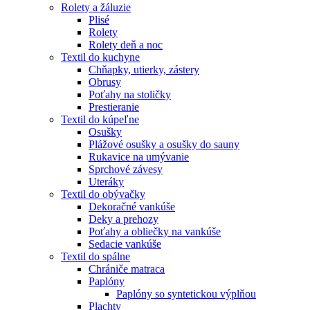
Rolety a žáluzie
Plisé
Rolety
Rolety deň a noc
Textil do kuchyne
Chňapky, utierky, zástery
Obrusy
Poťahy na stoličky
Prestieranie
Textil do kúpeľne
Osušky
Plážové osušky a osušky do sauny
Rukavice na umývanie
Sprchové závesy
Uteráky
Textil do obývačky
Dekoračné vankúše
Deky a prehozy
Poťahy a obliečky na vankúše
Sedacie vankúše
Textil do spálne
Chrániče matraca
Paplóny
Paplóny so syntetickou výplňou
Plachty