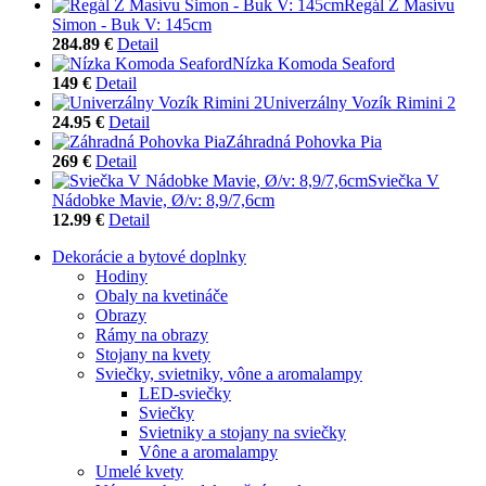
Regál Z Masívu
Simon - Buk V: 145cm
284.89 €
Detail
Nízka Komoda Seaford
149 €
Detail
Univerzálny Vozík Rimini 2
24.95 €
Detail
Záhradná Pohovka Pia
269 €
Detail
Sviečka V
Nádobke Mavie, Ø/v: 8,9/7,6cm
12.99 €
Detail
Dekorácie a bytové doplnky
Hodiny
Obaly na kvetináče
Obrazy
Rámy na obrazy
Stojany na kvety
Sviečky, svietniky, vône a aromalampy
LED-sviečky
Sviečky
Svietniky a stojany na sviečky
Vône a aromalampy
Umelé kvety