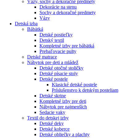
Vázy, sochy a dekoračné predmety
Dekorácie na stenu
Sochy a dekoračné predmety
Vázy
Detská izba
Bábätká
Detské postieľky
Detský textil
Kompletné izby pre bábätká
Prebaľovacie pulty
Detské matrace
Nábytok pre deti a mládež
Detské otočné stoličky
Detské písacie stoly
Detské postele
Klasické detské postele
Príslušenstvo k detským posteliam
Detské skrine
Kompletné izby pre deti
Nábytok pre najmenších
Sedacie vaky
Textil do detskej izby
Detské deky
Detské koberce
Detské obliečky a plachty