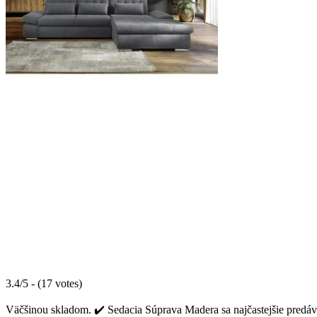
3.4/5 - (17 votes)
Väčšinou skladom. ✔️ Sedacia Súprava Madera sa najčastejšie predáva