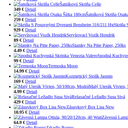
Šatníková Skriňa Celle
349 €
Detail
Šatníková Skriňa Osak
259 €
Detail
Skriňa
929 €
Detail
Servírovací Vozík Hendrik
89 €
Detail
Slamky Na Pitie Paper, 250ks
4.49 €
Detail
Spodná Kuchynsk
99 €
Detail
Termoska Moon
14.99 €
Detail
Kozmetický Stolík Jasmin
169 €
Detail
Malý Uterák Vivien,
4.99 €
Detail
Relaxačné Ležadlo Susa Sivá
429 €
Detail
Zásuvkový Box Lisa New
10.95 €
Detail
Závesná Lampa
64.9 €
Detail
Zrkadlo Bonny