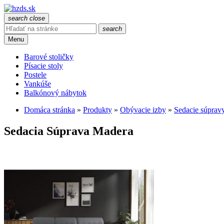
search
close
search
Menu
Barové stoličky
Písacie stoly
Postele
Vankúše
Balkónový nábytok
Domáca stránka
»
Produkty
»
Obývacie izby
»
Sedacie súprav
Sedacia Súprava Madera