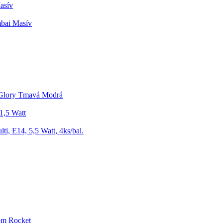
asív
bai Masív
 Glory Tmavá Modrá
1,5 Watt
ti, E14, 5,5 Watt, 4ks/bal.
om Rocket