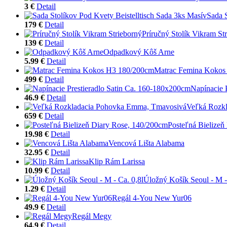
3 €
Detail
Sada S
179 €
Detail
Príručný Stolík Vikram St
139 €
Detail
Odpadkový Kôš Arne
5.99 €
Detail
Matrac Femina Kokos
499 €
Detail
Napínacie 
46.9 €
Detail
Veľká Rozk
659 €
Detail
Posteľná Bielizeň
19.98 €
Detail
Vencová Lišta Alabama
32.95 €
Detail
Klip Rám Larissa
10.99 €
Detail
Úložný Košík Seoul - M -
1.29 €
Detail
Regál 4-You New Yur06
49.9 €
Detail
Regál Megy
64.9 €
Detail