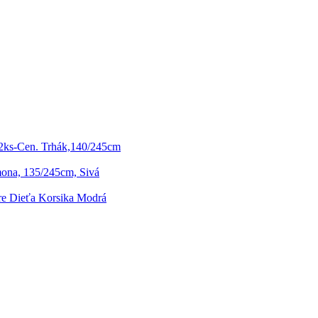
2ks-Cen. Trhák,140/245cm
ona, 135/245cm, Sivá
re Dieťa Korsika Modrá