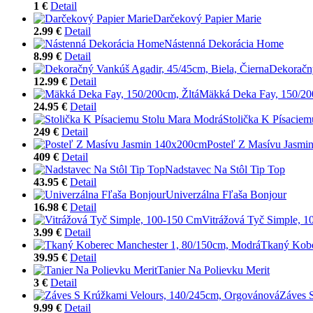
1 €
Detail
Darčekový Papier Marie
2.99 €
Detail
Nástenná Dekorácia Home
8.99 €
Detail
Dekoračný
12.99 €
Detail
Mäkká Deka Fay, 150/20
24.95 €
Detail
Stolička K Písacie
249 €
Detail
Posteľ Z Masívu Jasm
409 €
Detail
Nadstavec Na Stôl Tip Top
43.95 €
Detail
Univerzálna Fľaša Bonjour
16.98 €
Detail
Vitrážová Tyč Simple, 
3.99 €
Detail
Tkaný Kobe
39.95 €
Detail
Tanier Na Polievku Merit
3 €
Detail
Záves 
9.99 €
Detail