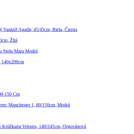
 Vankúš Agadir, 45/45cm, Biela, Čierna
0cm, Žltá
mu Stolu Mara Modrá
in 140x200cm
100-150 Cm
rec Manchester 1, 80/150cm, Modrá
S Krúžkami Velours, 140/245cm, Orgovánová