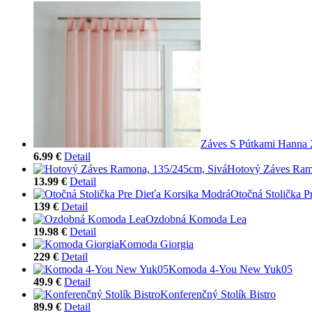
Záves S Pútkami Hanna 
6.99 €
Detail
Hotový Záves Ram
13.99 €
Detail
Otočná Stolička P
139 €
Detail
Ozdobná Komoda Lea
19.98 €
Detail
Komoda Giorgia
229 €
Detail
Komoda 4-You New Yuk05
49.9 €
Detail
Konferenčný Stolík Bistro
89.9 €
Detail