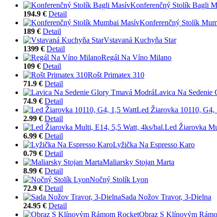
Konferenčný Stolík Bagli M
194.9 €
Detail
Konferenčný Stolík Mum
189 €
Detail
Vstavaná Kuchyňa Star
1399 €
Detail
Regál Na Víno Milano
109 €
Detail
Rošt Primatex 310
71.9 €
Detail
Lavica Na Sedenie
74.9 €
Detail
Led Žiarovka 10110, G4, 
2.99 €
Detail
Led Žiarovka Mul
6.99 €
Detail
Lyžička Na Espresso Karo
0.79 €
Detail
Maliarsky Stojan Marta
8.99 €
Detail
Nočný Stolík Lyon
72.9 €
Detail
Sada Nožov Travor, 3-Dielna
24.95 €
Detail
Obraz S Klínovým Rám