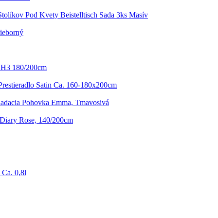
tolíkov Pod Kvety Beistelltisch Sada 3ks Masív
rieborný
 H3 180/200cm
Prestieradlo Satin Ca. 160-180x200cm
ladacia Pohovka Emma, Tmavosivá
 Diary Rose, 140/200cm
 Ca. 0,8l