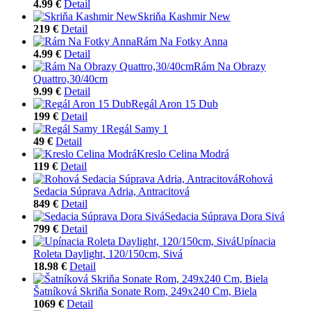
4.99 €
Detail
Skriňa Kashmir New
219 €
Detail
Rám Na Fotky Anna
4.99 €
Detail
Rám Na Obrazy
Quattro,30/40cm
9.99 €
Detail
Regál Aron 15 Dub
199 €
Detail
Regál Samy 1
49 €
Detail
Kreslo Celina Modrá
119 €
Detail
Rohová
Sedacia Súprava Adria, Antracitová
849 €
Detail
Sedacia Súprava Dora Sivá
799 €
Detail
Upínacia
Roleta Daylight, 120/150cm, Sivá
18.98 €
Detail
Šatníková Skriňa Sonate Rom, 249x240 Cm, Biela
1069 €
Detail