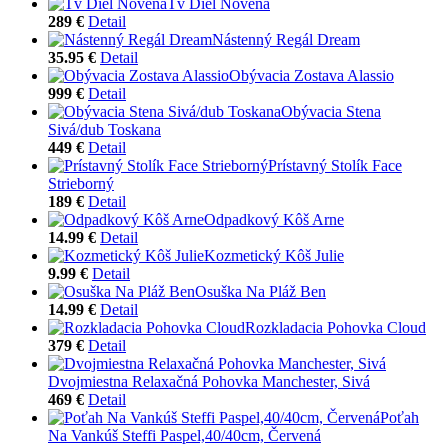
Tv Diel Novena
289 €
Detail
Nástenný Regál Dream
35.95 €
Detail
Obývacia Zostava Alassio
999 €
Detail
Obývacia Stena
Sivá/dub Toskana
449 €
Detail
Prístavný Stolík Face
Strieborný
189 €
Detail
Odpadkový Kôš Arne
14.99 €
Detail
Kozmetický Kôš Julie
9.99 €
Detail
Osuška Na Pláž Ben
14.99 €
Detail
Rozkladacia Pohovka Cloud
379 €
Detail
Dvojmiestna Relaxačná Pohovka Manchester, Sivá
469 €
Detail
Poťah
Na Vankúš Steffi Paspel,40/40cm, Červená