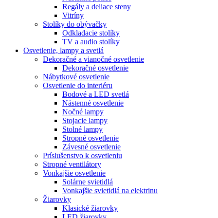
Regály a deliace steny
Vitríny
Stolíky do obývačky
Odkladacie stolíky
TV a audio stolíky
Osvetlenie, lampy a svetlá
Dekoračné a vianočné osvetlenie
Dekoračné osvetlenie
Nábytkové osvetlenie
Osvetlenie do interiéru
Bodové a LED svetlá
Nástenné osvetlenie
Nočné lampy
Stojacie lampy
Stolné lampy
Stropné osvetlenie
Závesné osvetlenie
Príslušenstvo k osvetleniu
Stropné ventilátory
Vonkajšie osvetlenie
Solárne svietidlá
Vonkajšie svietidlá na elektrinu
Žiarovky
Klasické žiarovky
LED žiarovky