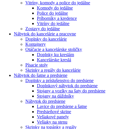
Vitríny, komody a police do jedálne
Komody do jedálne
Police do jedálne
Príborníky a kredence
Vitríny do jedálne
Zostavy do jedálne
Nábytok do kancelárie a pracovne
Doplnky do kancelárie
Kontajnery
Otáčacie a kancelárske stoličky
Doplnky ku kreslám
Kancelárske kreslá
Písacie stoly
Skrinky a regály do kancelárie
Nábytok do šatne a predsiene
Doplnky a príslušenstvo do predsiene
Doplnkový nábytok do predsiene
Stojany a vozíky na šaty do predsiene
Stojany na dáždníky
Nábytok do predsiene
Lavice do predsiene a šatne
Predsieňové skrine
Vešiakové panely
Vešiaky na stenu
Skrinky na topánky a regály