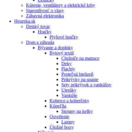
Kúrenie, ventilátory a elektrické krby
Starostlivosť o vlasy
Zábavná elektronika
Heureka.sk
Detský tovar
Hračky
Plyšové hračky
Dom a záhrada
Bývanie a doplnky
Bytový textil
Chrániče na matrace
Deky
Plachty
Posteľná bielizeň
Prikrývky na spanie
Sety prikrývok a vankúšov
Uteráky
Vankúše
Koberce a koberčeky
Kúpeľňa
Stojany na kefky
Osvetlenie
Lampy
Úložné boxy