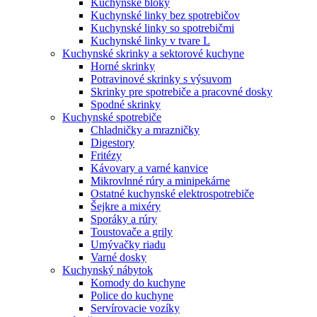
Kuchynské bloky
Kuchynské linky bez spotrebičov
Kuchynské linky so spotrebičmi
Kuchynské linky v tvare L
Kuchynské skrinky a sektorové kuchyne
Horné skrinky
Potravinové skrinky s výsuvom
Skrinky pre spotrebiče a pracovné dosky
Spodné skrinky
Kuchynské spotrebiče
Chladničky a mrazničky
Digestory
Fritézy
Kávovary a varné kanvice
Mikrovlnné rúry a minipekárne
Ostatné kuchynské elektrospotrebiče
Šejkre a mixéry
Sporáky a rúry
Toustovače a grily
Umývačky riadu
Varné dosky
Kuchynský nábytok
Komody do kuchyne
Police do kuchyne
Servírovacie vozíky