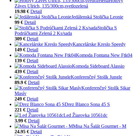
Hotový
Záves Ulrich, 135/300cm,svetlozelená
19.98 €
Detail
Jedálenská Stolička Leonie
99 €
Detail
Stolička S
Podrúčkami Zelená 2 Ks/sada
309 €
Detail
Kancelárske Kreslo Speedy
149 €
Detail
Komoda Fontana New Ftk04
139 €
Detail
Komoda Sideboard Alassio
439 €
Detail
Konferenčný Stolík Jungle
89.9 €
Detail
Konferenčný Stolík Sikar
Masív
249 €
Detail
Drez Blanco Sona 45 S
221 €
Detail
Led Žiarovka 10561dc
3.99 €
Detail
Misa Na Šalát Gourmet - M
24.95 €
Detail