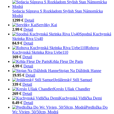
Sedacia Súprava S Rozkladom Stylish Stan Námornícka
Modrá
1299 €
Detail
Servítky Kai
2.99 €
Detail
Spodná Kuchynská
Skrinka Riva Us40
84.9 €
Detail
Rohova
Kuchynská Skrinka Riva Uebe110
169 €
Detail
Krhla Fleur De Paris
4.99 €
Detail
Stojan Na Dáždnik Hanne
19.95 €
Detail
Jedálenský Stôl Samuel
339 €
Detail
Kreslo Ušiak Chandler
269 €
Detail
Kuchynská Vidlička Demi
0.49 €
Detail
Predložka Do
Wc Vivien, 50/50cm, Modrá