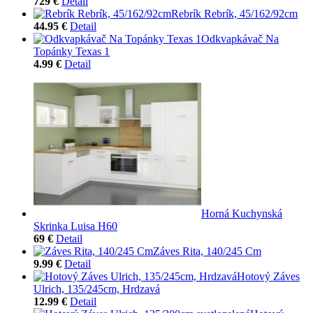
729 €
Detail
Rebrík Rebrík, 45/162/92cm
44.95 €
Detail
Odkvapkávač Na
Topánky Texas 1
4.99 €
Detail
Horná Kuchynská
Skrinka Luisa H60
69 €
Detail
Záves Rita, 140/245 Cm
9.99 €
Detail
Hotový Záves
Ulrich, 135/245cm, Hrdzavá
12.99 €
Detail