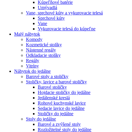
Kúpeľňové batérie
Umývadlá
Vane, sprchové kúty a vykurovacie telesá
Sprchové kúty
Vane
Vykurovacie telesá do kúpeľne
Malý nábytok
Komody
Kozmetické stolíky
Nástenné regály
Odkladacie stolíky
Regály
Vitríny
Nábytok do jedálne
Barové stoly a stoličky
Stoličky, lavice a barové stoličky
Barové stoličky
Hojdacie stoličky do jedálne
Jedálenské kreslá
Rohové kuchynské lavice
Sedacie lavice do jedálne
Stoličky do jedálne
Stoly do jedálne
Barové a zvýšené stoly
Rozložitelné stoly do jedálne