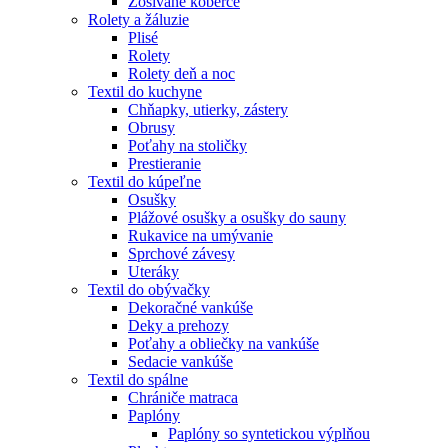
Zošívané koberce
Rolety a žáluzie
Plisé
Rolety
Rolety deň a noc
Textil do kuchyne
Chňapky, utierky, zástery
Obrusy
Poťahy na stoličky
Prestieranie
Textil do kúpeľne
Osušky
Plážové osušky a osušky do sauny
Rukavice na umývanie
Sprchové závesy
Uteráky
Textil do obývačky
Dekoračné vankúše
Deky a prehozy
Poťahy a obliečky na vankúše
Sedacie vankúše
Textil do spálne
Chrániče matraca
Paplóny
Paplóny so syntetickou výplňou