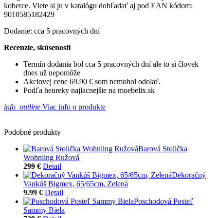
koberce. Viete si ju v katalógu dohľadať aj pod EAN kódom:
9010585182429
Dodanie: cca 5 pracovných dní
Recenzie, skúsenosti
Termín dodania bol cca 5 pracovných dní ale to si človek
dnes už nepomôže
Akciovej cene 69.90 € som nemohol odolať.
Podľa heureky najlacnejšie na moebelix.sk
info_outline
Viac info o produkte
Podobné produkty
Barová Stolička
Wohnling Ružová
299 €
Detail
Dekoračný
Vankúš Bigmex, 65/65cm, Zelená
9.99 €
Detail
Poschodová Posteľ
Sammy Biela