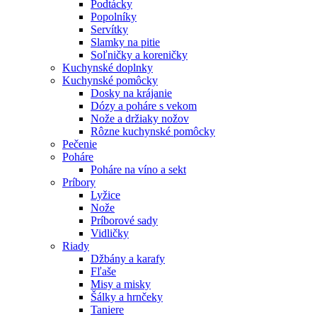
Podtácky
Popolníky
Servítky
Slamky na pitie
Soľničky a koreničky
Kuchynské doplnky
Kuchynské pomôcky
Dosky na krájanie
Dózy a poháre s vekom
Nože a držiaky nožov
Rôzne kuchynské pomôcky
Pečenie
Poháre
Poháre na víno a sekt
Príbory
Lyžice
Nože
Príborové sady
Vidličky
Riady
Džbány a karafy
Fľaše
Misy a misky
Šálky a hrnčeky
Taniere