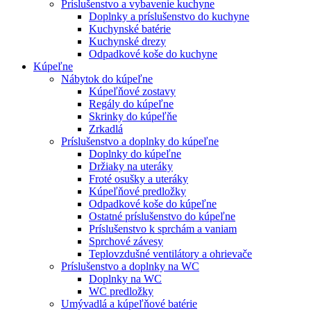
Príslušenstvo a vybavenie kuchyne
Doplnky a príslušenstvo do kuchyne
Kuchynské batérie
Kuchynské drezy
Odpadkové koše do kuchyne
Kúpeľne
Nábytok do kúpeľne
Kúpeľňové zostavy
Regály do kúpeľne
Skrinky do kúpeľňe
Zrkadlá
Príslušenstvo a doplnky do kúpeľne
Doplnky do kúpeľne
Držiaky na uteráky
Froté osušky a uteráky
Kúpeľňové predložky
Odpadkové koše do kúpeľne
Ostatné príslušenstvo do kúpeľne
Príslušenstvo k sprchám a vaniam
Sprchové závesy
Teplovzdušné ventilátory a ohrievače
Príslušenstvo a doplnky na WC
Doplnky na WC
WC predložky
Umývadlá a kúpeľňové batérie