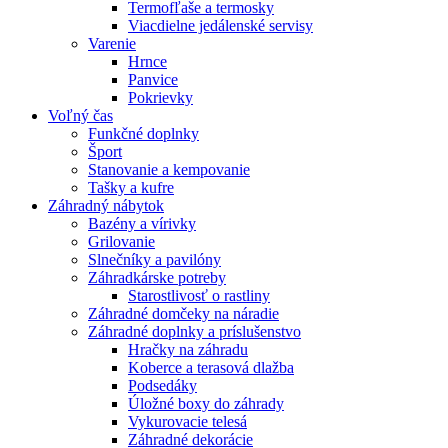
Termofľaše a termosky
Viacdielne jedálenské servisy
Varenie
Hrnce
Panvice
Pokrievky
Voľný čas
Funkčné doplnky
Šport
Stanovanie a kempovanie
Tašky a kufre
Záhradný nábytok
Bazény a vírivky
Grilovanie
Slnečníky a pavilóny
Záhradkárske potreby
Starostlivosť o rastliny
Záhradné domčeky na náradie
Záhradné doplnky a príslušenstvo
Hračky na záhradu
Koberce a terasová dlažba
Podsedáky
Úložné boxy do záhrady
Vykurovacie telesá
Záhradné dekorácie