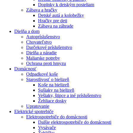
Doplnky k detským posteliam
Zábava a hračky
Detské autá a kolobežky
Hračky pre deti
Zábava na záhrade
Dielňa a dom
Autopríslušenstvo
Chovateľstvo
Darčekové príslušenstvo
Dielňa a náradie
Maliarske potreby
Ochrana proti hmyzu
Domácnosť
Odpadkové koše
Starostlivosť o bielizeň
Koše na bielizeň
Sušiaky na bielizeň
Vešiaky, štipce a iné príslušenstvo
Žehliace dosky
Upratovanie
Elektrické spotrebiče
Elektrospotrebiče do domácnosti
Dalšie elektrospotrebiče do domácnosti
Vysávače
Žehličky