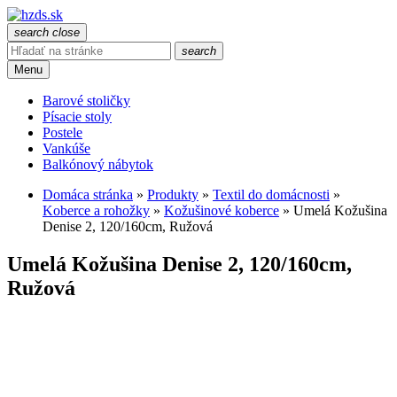
search
close
search
Menu
Barové stoličky
Písacie stoly
Postele
Vankúše
Balkónový nábytok
Domáca stránka
»
Produkty
»
Textil do domácnosti
»
Koberce a rohožky
»
Kožušinové koberce
»
Umelá Kožušina
Denise 2, 120/160cm, Ružová
Umelá Kožušina Denise 2, 120/160cm,
Ružová