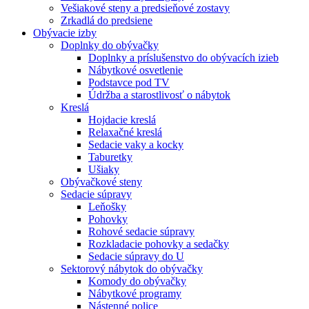
Vešiakové steny a predsieňové zostavy
Zrkadlá do predsiene
Obývacie izby
Doplnky do obývačky
Doplnky a príslušenstvo do obývacích izieb
Nábytkové osvetlenie
Podstavce pod TV
Údržba a starostlivosť o nábytok
Kreslá
Hojdacie kreslá
Relaxačné kreslá
Sedacie vaky a kocky
Taburetky
Ušiaky
Obývačkové steny
Sedacie súpravy
Leňošky
Pohovky
Rohové sedacie súpravy
Rozkladacie pohovky a sedačky
Sedacie súpravy do U
Sektorový nábytok do obývačky
Komody do obývačky
Nábytkové programy
Nástenné police