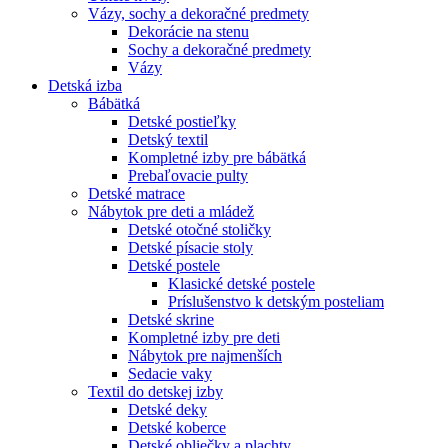
Vázy, sochy a dekoračné predmety
Dekorácie na stenu
Sochy a dekoračné predmety
Vázy
Detská izba
Bábätká
Detské postieľky
Detský textil
Kompletné izby pre bábätká
Prebaľovacie pulty
Detské matrace
Nábytok pre deti a mládež
Detské otočné stoličky
Detské písacie stoly
Detské postele
Klasické detské postele
Príslušenstvo k detským posteliam
Detské skrine
Kompletné izby pre deti
Nábytok pre najmenších
Sedacie vaky
Textil do detskej izby
Detské deky
Detské koberce
Detské obliečky a plachty