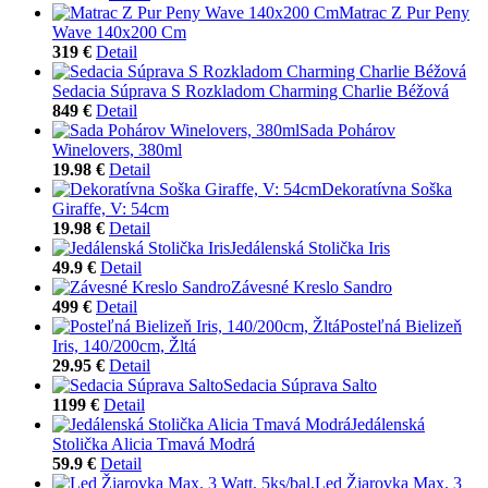
Matrac Z Pur Peny
Wave 140x200 Cm
319 €
Detail
Sedacia Súprava S Rozkladom Charming Charlie Béžová
849 €
Detail
Sada Pohárov
Winelovers, 380ml
19.98 €
Detail
Dekoratívna Soška
Giraffe, V: 54cm
19.98 €
Detail
Jedálenská Stolička Iris
49.9 €
Detail
Závesné Kreslo Sandro
499 €
Detail
Posteľná Bielizeň
Iris, 140/200cm, Žltá
29.95 €
Detail
Sedacia Súprava Salto
1199 €
Detail
Jedálenská
Stolička Alicia Tmavá Modrá
59.9 €
Detail
Led Žiarovka Max. 3