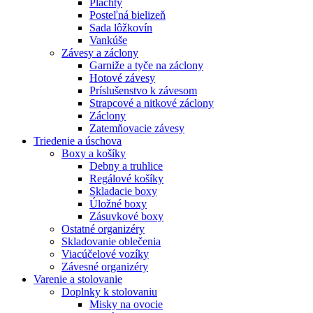
Plachty
Posteľná bielizeň
Sada lôžkovín
Vankúše
Závesy a záclony
Garniže a tyče na záclony
Hotové závesy
Príslušenstvo k závesom
Strapcové a nitkové záclony
Záclony
Zatemňovacie závesy
Triedenie a úschova
Boxy a košíky
Debny a truhlice
Regálové košíky
Skladacie boxy
Úložné boxy
Zásuvkové boxy
Ostatné organizéry
Skladovanie oblečenia
Viacúčelové vozíky
Závesné organizéry
Varenie a stolovanie
Doplnky k stolovaniu
Misky na ovocie