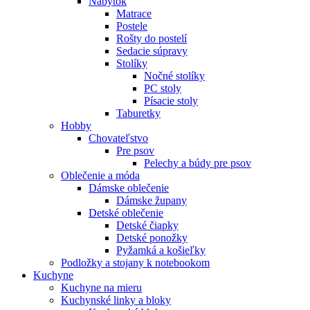
Nábytok
Matrace
Postele
Rošty do postelí
Sedacie súpravy
Stolíky
Nočné stolíky
PC stoly
Písacie stoly
Taburetky
Hobby
Chovateľstvo
Pre psov
Pelechy a búdy pre psov
Oblečenie a móda
Dámske oblečenie
Dámske župany
Detské oblečenie
Detské čiapky
Detské ponožky
Pyžamká a košieľky
Podložky a stojany k notebookom
Kuchyne
Kuchyne na mieru
Kuchynské linky a bloky