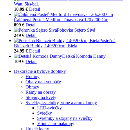
Watt, 5ks/bal.
10.99 €
Detail
Čalúnená Posteľ Medford Tmavosivá 120x200 Cm
899 €
Detail
Pohovka Sejero Sivá
249 €
Detail
Posteľná
Bielizeň Buddy, 140/200cm, Biela
24.95 €
Detail
Detská Komoda Danny
109 €
Detail
Dekorácie a bytové doplnky
Hodiny
Obaly na kvetináče
Obrazy
Rámy na obrazy
Stojany na kvety
Sviečky, svietniky, vône a aromalampy
LED-sviečky
Sviečky
Svietniky a stojany na sviečky
Vône a aromalampy
Umelé kvety