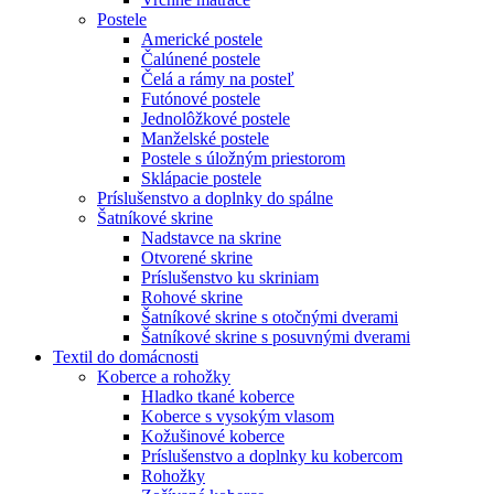
Postele
Americké postele
Čalúnené postele
Čelá a rámy na posteľ
Futónové postele
Jednolôžkové postele
Manželské postele
Postele s úložným priestorom
Sklápacie postele
Príslušenstvo a doplnky do spálne
Šatníkové skrine
Nadstavce na skrine
Otvorené skrine
Príslušenstvo ku skriniam
Rohové skrine
Šatníkové skrine s otočnými dverami
Šatníkové skrine s posuvnými dverami
Textil do domácnosti
Koberce a rohožky
Hladko tkané koberce
Koberce s vysokým vlasom
Kožušinové koberce
Príslušenstvo a doplnky ku kobercom
Rohožky