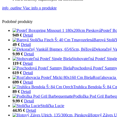
info_outline
Viac info o produkte
Podobné produkty
Posteľ B
949 €
Detail
Barová Stoli
49 €
Detail
Dekoračný Va
9.99 €
Detail
Stohovateľná Posteľ Single
119 €
Detail
Poschodová Posteľ Sammy
619 €
Detail
Rozťahovacia 
699 €
Detail
Truhlica Bendola Š: 84 C
89 €
Detail
Podložka Pod Gril Barbeq
9.99 €
Detail
Stolička Lucie
44.95 €
Detail
Hotový Záves Ul