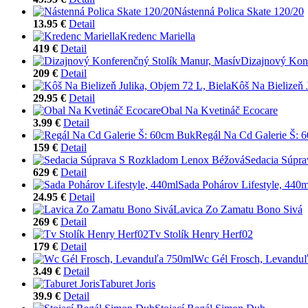
Nástenná Polica Skate 120/20
13.95 €
Detail
Kredenc Mariella
419 €
Detail
Dizajnový Konf
209 €
Detail
Kôš Na Bielizeň 
29.95 €
Detail
Obal Na Kvetináč Ecocare
3.99 €
Detail
Regál Na Cd Galerie Š: 
159 €
Detail
Sedacia Súpr
629 €
Detail
Sada Pohárov Lifestyle, 440m
24.95 €
Detail
Lavica Zo Zamatu Bono Sivá
269 €
Detail
Tv Stolík Henry Herf02
179 €
Detail
Wc Gél Frosch, Levandu
3.49 €
Detail
Taburet Joris
39.9 €
Detail