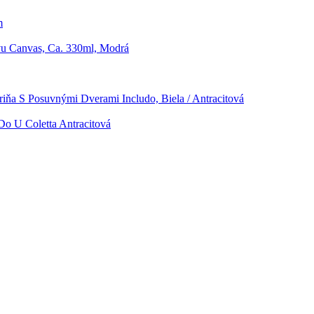
m
u Canvas, Ca. 330ml, Modrá
riňa S Posuvnými Dverami Includo, Biela / Antracitová
Do U Coletta Antracitová