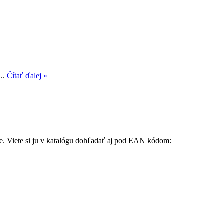
...
Čítať ďalej »
re. Viete si ju v katalógu dohľadať aj pod EAN kódom: