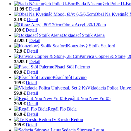
Sada Nástenných Políc U-Bo
11.99 €
Detail
Obal Na Kvetináč 
2.19 €
Detail
Obraz Acryl, 80/120cm
109 €
Detail
Odkladací Stolík Alena
42.95 €
Detail
Konzolový Stolík Seaford
72.9 €
Detail
Panvica Copper & Stone, 
35.95 €
Detail
Písací Stôl Palermo
89.9 €
Detail
Písací Stôl Lovino
199 €
Detail
Vkladacia Polica Univer
59.9 €
Detail
Regál 4-You New Yur05
29.9 €
Detail
Regál Flo Biela
86.9 €
Detail
Tv Kreslo Redon
399 €
Detail
Sedacia Súprava Laura