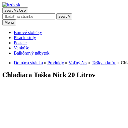
search
close
search
Menu
Barové stoličky
Písacie stoly
Postele
Vankúše
Balkónový nábytok
Domáca stránka
»
Produkty
»
Voľný čas
»
Tašky a kufre
»
Chl
Chladiaca Taška Nick 20 Litrov