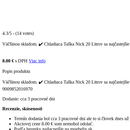
4.3/5 - (14 votes)
Väčšinou skladom. ✔️ Chladiaca Taška Nick 20 Litrov sa najčastejšie 
8.00 €
s DPH
Viac info
Popis produktu
Väčšinou skladom. ✔️ Chladiaca Taška Nick 20 Litrov sa najčastejšie
9009852016970
Dodanie: cca 3 pracovné dni
Recenzie, skúsenosti
Termín dodania bol cca 3 pracovné dni ale to si človek dnes u
Akciovej cene 8.00 € som nemohol odolať.
Podľa heureky najlacnejšie na moebelix.sk