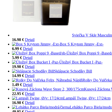
Sviečka V Skle Masculin
16.98 €
Detail
Box S Krytom Jimmy -Ext-
6.99 €
Detail
Úložný Box Poppi 9 -Based/
5.99 €
Detail
Úložný Box Bucket I -Paz-
19.98 €
Detail
Sklápacie Schodíky Bill
14.99 €
Detail
Rolky Do Valčeka
1.49 €
Detail
Kusová Záclona 
22.95 €
Detail
Lampáš Twine, Ø/v: 17/24cm
16.98 €
Detail
Lehátko Parco Biela/modrá
49.95 €
Detail