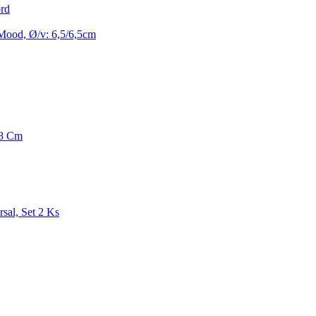
rd
Mood, Ø/v: 6,5/6,5cm
28 Cm
sal, Set 2 Ks