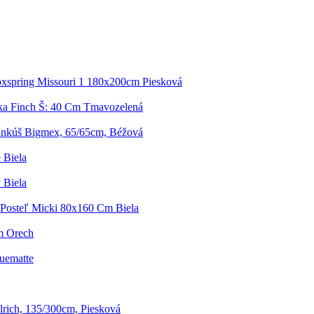
oxspring Missouri 1 180x200cm Piesková
čka Finch Š: 40 Cm Tmavozelená
nkúš Bigmex, 65/65cm, Béžová
 Biela
 Biela
Posteľ Micki 80x160 Cm Biela
m Orech
uematte
rich, 135/300cm, Piesková