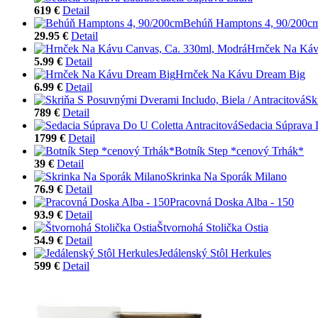
619 €
Detail
Behúň Hamptons 4, 90/200c
29.95 €
Detail
Hrnček Na Káv
5.99 €
Detail
Hrnček Na Kávu Dream Big
6.99 €
Detail
Sk
789 €
Detail
Sedacia Súprava 
1799 €
Detail
Botník Step *cenový Trhák*
39 €
Detail
Skrinka Na Sporák Milano
76.9 €
Detail
Pracovná Doska Alba - 150
93.9 €
Detail
Štvornohá Stolička Ostia
54.9 €
Detail
Jedálenský Stôl Herkules
599 €
Detail