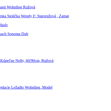
kami Wohnling Ružová
rska Stolička Wendy F: Staroružová , Zamat
Masív
skach Sonoma Dub
Kúpeľne Nelly, 60/90cm, Ružová
jdacie Ležadlo Wohnling, Modré