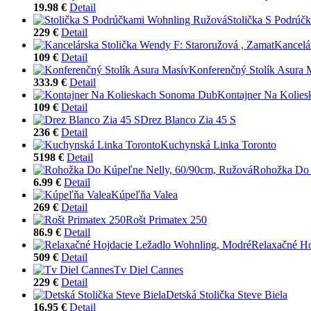
19.98 €
Detail
Stolička S Podrúč
229 €
Detail
Kancelá
109 €
Detail
Konferenčný Stolík Asura 
333.9 €
Detail
Kontajner Na Kolie
109 €
Detail
Drez Blanco Zia 45 S
236 €
Detail
Kuchynská Linka Toronto
5198 €
Detail
Rohožka Do 
6.99 €
Detail
Kúpeľňa Valea
269 €
Detail
Rošt Primatex 250
86.9 €
Detail
Relaxačné Ho
509 €
Detail
Tv Diel Cannes
229 €
Detail
Detská Stolička Steve Biela
16.95 €
Detail