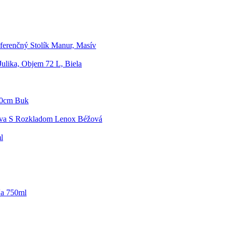
erenčný Stolík Manur, Masív
Julika, Objem 72 L, Biela
60cm Buk
ava S Rozkladom Lenox Béžová
l
ľa 750ml