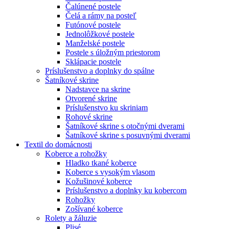
Čalúnené postele
Čelá a rámy na posteľ
Futónové postele
Jednolôžkové postele
Manželské postele
Postele s úložným priestorom
Sklápacie postele
Príslušenstvo a doplnky do spálne
Šatníkové skrine
Nadstavce na skrine
Otvorené skrine
Príslušenstvo ku skriniam
Rohové skrine
Šatníkové skrine s otočnými dverami
Šatníkové skrine s posuvnými dverami
Textil do domácnosti
Koberce a rohožky
Hladko tkané koberce
Koberce s vysokým vlasom
Kožušinové koberce
Príslušenstvo a doplnky ku kobercom
Rohožky
Zošívané koberce
Rolety a žáluzie
Plisé