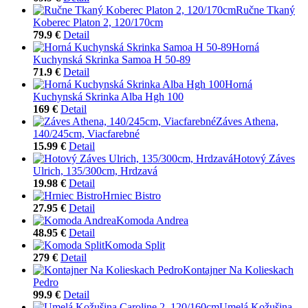
Ručne Tkaný
Koberec Platon 2, 120/170cm
79.9 €
Detail
Horná
Kuchynská Skrinka Samoa H 50-89
71.9 €
Detail
Horná
Kuchynská Skrinka Alba Hgh 100
169 €
Detail
Záves Athena,
140/245cm, Viacfarebné
15.99 €
Detail
Hotový Záves
Ulrich, 135/300cm, Hrdzavá
19.98 €
Detail
Hrniec Bistro
27.95 €
Detail
Komoda Andrea
48.95 €
Detail
Komoda Split
279 €
Detail
Kontajner Na Kolieskach
Pedro
99.9 €
Detail
Umelá Kožušina