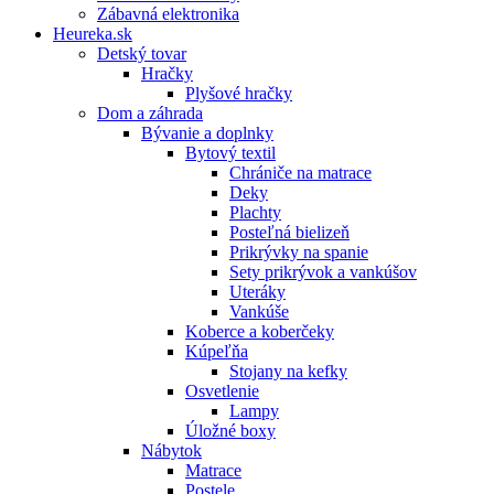
Zábavná elektronika
Heureka.sk
Detský tovar
Hračky
Plyšové hračky
Dom a záhrada
Bývanie a doplnky
Bytový textil
Chrániče na matrace
Deky
Plachty
Posteľná bielizeň
Prikrývky na spanie
Sety prikrývok a vankúšov
Uteráky
Vankúše
Koberce a koberčeky
Kúpeľňa
Stojany na kefky
Osvetlenie
Lampy
Úložné boxy
Nábytok
Matrace
Postele