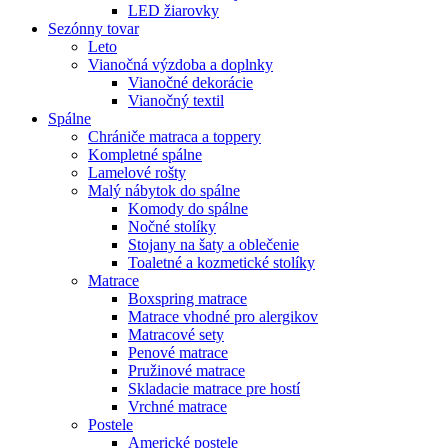
LED žiarovky
Sezónny tovar
Leto
Vianočná výzdoba a doplnky
Vianočné dekorácie
Vianočný textil
Spálne
Chrániče matraca a toppery
Kompletné spálne
Lamelové rošty
Malý nábytok do spálne
Komody do spálne
Nočné stolíky
Stojany na šaty a oblečenie
Toaletné a kozmetické stolíky
Matrace
Boxspring matrace
Matrace vhodné pro alergikov
Matracové sety
Penové matrace
Pružinové matrace
Skladacie matrace pre hostí
Vrchné matrace
Postele
Americké postele