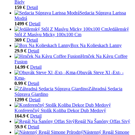
Biely
159 €
Detail
Sedacia Súprava Larissa
Modrá
1499 €
Detail
Jedálenský
Stôl Z Masívu Micky 100x100 Cm
369 €
Detail
Box Na Kolieskach Lanny
29.9 €
Detail
Hrnček Na Kávu Coffee
Fusion
14.99 €
Detail
Obuvák Steve Xl -Ext- -
Kma-
0.99 €
Detail
Záhradná Sedacia
Súprava Giardino
1299 €
Detail
Konferenčný Stolík Koliba Dekor Dub Medový
164.9 €
Detail
Regál Na Šanóny Offas Sivý
59.9 €
Detail
Nástenný Regál Simone