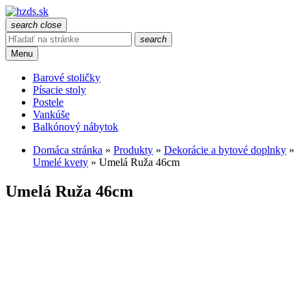
search
close
search
Menu
Barové stoličky
Písacie stoly
Postele
Vankúše
Balkónový nábytok
Domáca stránka
»
Produkty
»
Dekorácie a bytové doplnky
»
Umelé kvety
»
Umelá Ruža 46cm
Umelá Ruža 46cm