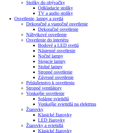
Stolíky do obývačky
Odkladacie stolíky
TV a audio stolíky
Osvetlenie, lampy a svetlá
Dekoračné a vianočné osvetlenie
Dekoračné osvetlenie
Nábytkové osvetlenie
Osvetlenie do interiéru
Bodové a LED svetlá
Nástenné osvetlenie
Nočné lampy
Stojacie lampy
Stolné lampy
Stropné osvetlenie
Závesné osvetlenie
Príslušenstvo k osvetleniu
Stropné ventilátory
Vonkajšie osvetlenie
Solárne svietidlá
Vonkajšie svietidlá na elektrinu
Žiarovky
Klasické žiarovky
LED žiarovky
Žiarovky a svietidlá
Klasické žiarovky