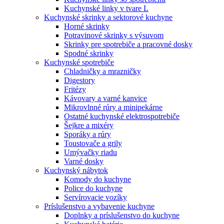
Kuchynské linky v tvare L
Kuchynské skrinky a sektorové kuchyne
Horné skrinky
Potravinové skrinky s výsuvom
Skrinky pre spotrebiče a pracovné dosky
Spodné skrinky
Kuchynské spotrebiče
Chladničky a mrazničky
Digestory
Fritézy
Kávovary a varné kanvice
Mikrovlnné rúry a minipekárne
Ostatné kuchynské elektrospotrebiče
Šejkre a mixéry
Sporáky a rúry
Toustovače a grily
Umývačky riadu
Varné dosky
Kuchynský nábytok
Komody do kuchyne
Police do kuchyne
Servírovacie vozíky
Príslušenstvo a vybavenie kuchyne
Doplnky a príslušenstvo do kuchyne