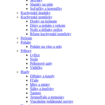
Servítky
Slamky na pitie
Soľničky a koreničky
Kuchynské doplnky
Kuchynské pomôcky
Dosky na krájanie
Dózy a poháre s vekom
Nože a držiaky nožov
Rôzne kuchynské pomôcky
Pečenie
Poháre
Poháre na víno a sekt
Príbory
Lyžice
Nože
Príborové sady
Vidličky
Riady
Džbány a karafy
Fľaše
Misy a misky
Šálky a hrnčeky
Taniere
Termofľaše a termosky
Viacdielne jedálenské servisy