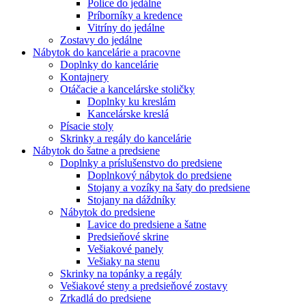
Police do jedálne
Príborníky a kredence
Vitríny do jedálne
Zostavy do jedálne
Nábytok do kancelárie a pracovne
Doplnky do kancelárie
Kontajnery
Otáčacie a kancelárske stoličky
Doplnky ku kreslám
Kancelárske kreslá
Písacie stoly
Skrinky a regály do kancelárie
Nábytok do šatne a predsiene
Doplnky a príslušenstvo do predsiene
Doplnkový nábytok do predsiene
Stojany a vozíky na šaty do predsiene
Stojany na dáždníky
Nábytok do predsiene
Lavice do predsiene a šatne
Predsieňové skrine
Vešiakové panely
Vešiaky na stenu
Skrinky na topánky a regály
Vešiakové steny a predsieňové zostavy
Zrkadlá do predsiene