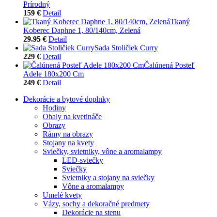
Prírodný
159 €
Detail
Tkaný
Koberec Daphne 1, 80/140cm, Zelená
29.95 €
Detail
Sada Stoličiek Curry
229 €
Detail
Čalúnená Posteľ
Adele 180x200 Cm
249 €
Detail
Dekorácie a bytové doplnky
Hodiny
Obaly na kvetináče
Obrazy
Rámy na obrazy
Stojany na kvety
Sviečky, svietniky, vône a aromalampy
LED-sviečky
Sviečky
Svietniky a stojany na sviečky
Vône a aromalampy
Umelé kvety
Vázy, sochy a dekoračné predmety
Dekorácie na stenu