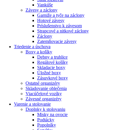
Vankúše
Závesy a záclony
Garniže a tyče na záclony
Hotové závesy
Príslušenstvo k závesom
Strapcové a nitkové záclony
Záclony
Zatemňovacie závesy
Triedenie a úschova
Boxy a košíky
Debny a truhlice
Regálové košíky
Skladacie boxy
Úložné boxy
Zásuvkové boxy
Ostatné organizéry
Skladovanie oblečenia
Viacúčelové vozíky
Závesné organizéry
Varenie a stolovanie
Doplnky k stolovaniu
Misky na ovocie
Podtácky
Popolníky