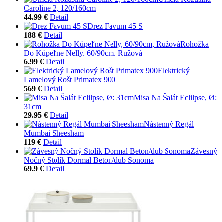
Caroline 2, 120/160cm
44.99 €
Detail
Drez Favum 45 S
188 €
Detail
Rohožka
Do Kúpeľne Nelly, 60/90cm, Ružová
6.99 €
Detail
Elektrický
Lamelový Rošt Primatex 900
569 €
Detail
Misa Na Šalát Eclilpse, Ø:
31cm
29.95 €
Detail
Nástenný Regál
Mumbai Sheesham
119 €
Detail
Závesný
Nočný Stolík Dormal Beton/dub Sonoma
69.9 €
Detail