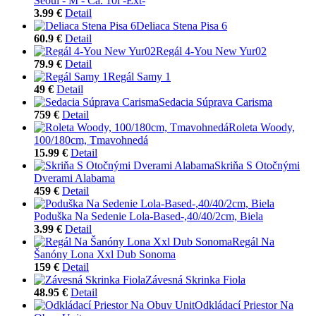
Seoul - M - Ca. 10l -Ext-
3.99 €
Detail
Deliaca Stena Pisa 6
60.9 €
Detail
Regál 4-You New Yur02
79.9 €
Detail
Regál Samy 1
49 €
Detail
Sedacia Súprava Carisma
759 €
Detail
Roleta Woody,
100/180cm, Tmavohnedá
15.99 €
Detail
Skriňa S Otočnými
Dverami Alabama
459 €
Detail
Poduška Na Sedenie Lola-Based-,40/40/2cm, Biela
3.99 €
Detail
Regál Na
Šanóny Lona Xxl Dub Sonoma
159 €
Detail
Závesná Skrinka Fiola
48.95 €
Detail
Odkládací Priestor Na