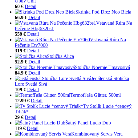
Obuv Unit
60 €
Detail
Skrinka Pod Drez Neo Biela
66.9 €
Detail
Vstavaná Rúra Na
Pečenie Hbg632bs1
559 €
Detail
Vstavaná Rúra Na
Pečenie Etv7060
319 €
Detail
Stolička Alica
52.9 €
Detail
Stolička Noemie Tmavosivá
84.9 €
Detail
Jedálenská Stolička
Lore Svetlá Sivá
109 €
Detail
Termofľaša Glitter, 500ml
12.99 €
Detail
Tv Stolík Lucie *cenový
Trhák*
29 €
Detail
Šatný Panel Lucio Dub
119 €
Detail
Kombinovaný Servis Vera