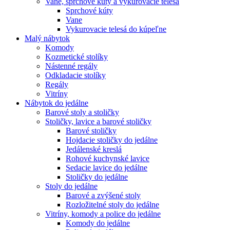
Vane, sprchové kúty a vykurovacie telesá
Sprchové kúty
Vane
Vykurovacie telesá do kúpeľne
Malý nábytok
Komody
Kozmetické stolíky
Nástenné regály
Odkladacie stolíky
Regály
Vitríny
Nábytok do jedálne
Barové stoly a stoličky
Stoličky, lavice a barové stoličky
Barové stoličky
Hojdacie stoličky do jedálne
Jedálenské kreslá
Rohové kuchynské lavice
Sedacie lavice do jedálne
Stoličky do jedálne
Stoly do jedálne
Barové a zvýšené stoly
Rozložitelné stoly do jedálne
Vitríny, komody a police do jedálne
Komody do jedálne