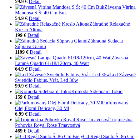
59.9 €
Detail
Závesná Vitrína
Mandosa S Š: 40 Cm Buk
54.9 €
Detail
Záhradné Relaxačné
Kreslo Altona
199 €
Detail
Záhradná Sedacia
Súprava Gianni
1199 €
Detail
Závesná
Lampa Quadri 61/18/120cm, 40 Watt
64.9 €
Detail
Led Závesné
Svietidlo Fabius, Vrát. Led 36w
99.9 €
Detail
Komoda Sideboard Tokio
159 €
Detail
Parfumovaný
Olej Floral Delicacy, 30 Ml
6.99 €
Detail
Trojmiestna
Pohovka Royal Rose Tmavosivá
469 €
Detail
Cd Regál Santo Š: 86 Cm