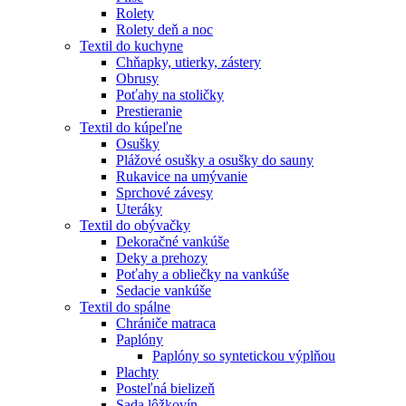
Rolety
Rolety deň a noc
Textil do kuchyne
Chňapky, utierky, zástery
Obrusy
Poťahy na stoličky
Prestieranie
Textil do kúpeľne
Osušky
Plážové osušky a osušky do sauny
Rukavice na umývanie
Sprchové závesy
Uteráky
Textil do obývačky
Dekoračné vankúše
Deky a prehozy
Poťahy a obliečky na vankúše
Sedacie vankúše
Textil do spálne
Chrániče matraca
Paplóny
Paplóny so syntetickou výplňou
Plachty
Posteľná bielizeň
Sada lôžkovín