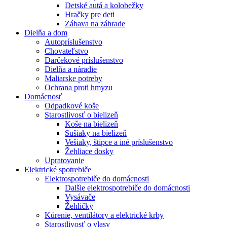
Detské autá a kolobežky
Hračky pre deti
Zábava na záhrade
Dielňa a dom
Autopríslušenstvo
Chovateľstvo
Darčekové príslušenstvo
Dielňa a náradie
Maliarske potreby
Ochrana proti hmyzu
Domácnosť
Odpadkové koše
Starostlivosť o bielizeň
Koše na bielizeň
Sušiaky na bielizeň
Vešiaky, štipce a iné príslušenstvo
Žehliace dosky
Upratovanie
Elektrické spotrebiče
Elektrospotrebiče do domácnosti
Dalšie elektrospotrebiče do domácnosti
Vysávače
Žehličky
Kúrenie, ventilátory a elektrické krby
Starostlivosť o vlasy