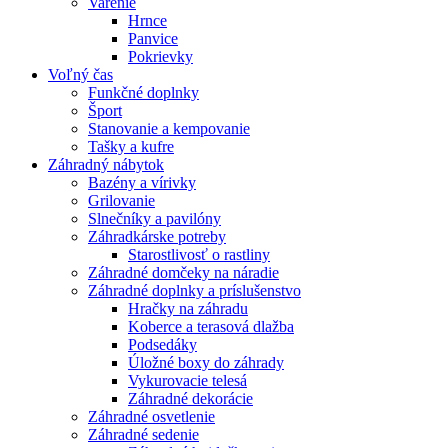
Varenie
Hrnce
Panvice
Pokrievky
Voľný čas
Funkčné doplnky
Šport
Stanovanie a kempovanie
Tašky a kufre
Záhradný nábytok
Bazény a vírivky
Grilovanie
Slnečníky a pavilóny
Záhradkárske potreby
Starostlivosť o rastliny
Záhradné domčeky na náradie
Záhradné doplnky a príslušenstvo
Hračky na záhradu
Koberce a terasová dlažba
Podsedáky
Úložné boxy do záhrady
Vykurovacie telesá
Záhradné dekorácie
Záhradné osvetlenie
Záhradné sedenie