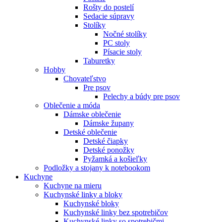
Rošty do postelí
Sedacie súpravy
Stolíky
Nočné stolíky
PC stoly
Písacie stoly
Taburetky
Hobby
Chovateľstvo
Pre psov
Pelechy a búdy pre psov
Oblečenie a móda
Dámske oblečenie
Dámske župany
Detské oblečenie
Detské čiapky
Detské ponožky
Pyžamká a košieľky
Podložky a stojany k notebookom
Kuchyne
Kuchyne na mieru
Kuchynské linky a bloky
Kuchynské bloky
Kuchynské linky bez spotrebičov
Kuchynské linky so spotrebičmi