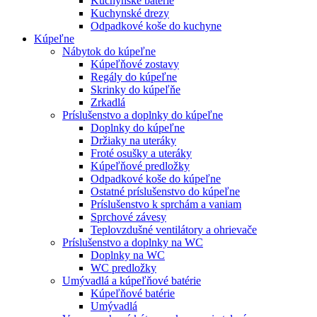
Kuchynské batérie
Kuchynské drezy
Odpadkové koše do kuchyne
Kúpeľne
Nábytok do kúpeľne
Kúpeľňové zostavy
Regály do kúpeľne
Skrinky do kúpeľňe
Zrkadlá
Príslušenstvo a doplnky do kúpeľne
Doplnky do kúpeľne
Držiaky na uteráky
Froté osušky a uteráky
Kúpeľňové predložky
Odpadkové koše do kúpeľne
Ostatné príslušenstvo do kúpeľne
Príslušenstvo k sprchám a vaniam
Sprchové závesy
Teplovzdušné ventilátory a ohrievače
Príslušenstvo a doplnky na WC
Doplnky na WC
WC predložky
Umývadlá a kúpeľňové batérie
Kúpeľňové batérie
Umývadlá