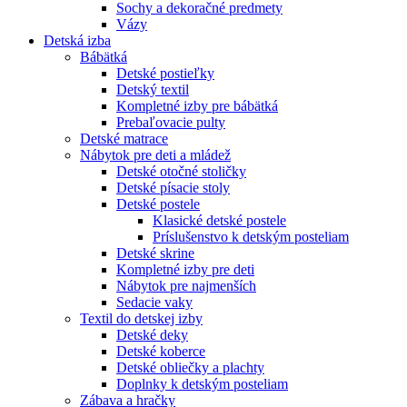
Sochy a dekoračné predmety
Vázy
Detská izba
Bábätká
Detské postieľky
Detský textil
Kompletné izby pre bábätká
Prebaľovacie pulty
Detské matrace
Nábytok pre deti a mládež
Detské otočné stoličky
Detské písacie stoly
Detské postele
Klasické detské postele
Príslušenstvo k detským posteliam
Detské skrine
Kompletné izby pre deti
Nábytok pre najmenších
Sedacie vaky
Textil do detskej izby
Detské deky
Detské koberce
Detské obliečky a plachty
Doplnky k detským posteliam
Zábava a hračky