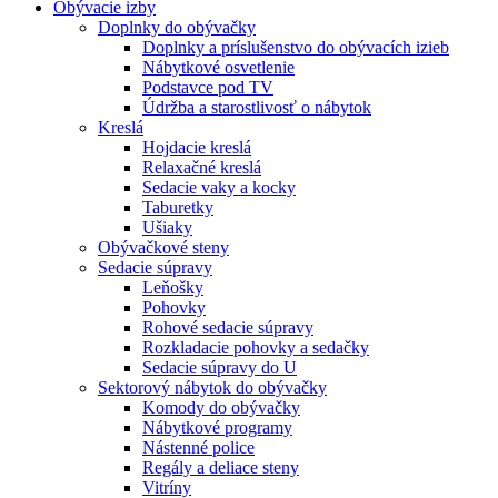
Obývacie izby
Doplnky do obývačky
Doplnky a príslušenstvo do obývacích izieb
Nábytkové osvetlenie
Podstavce pod TV
Údržba a starostlivosť o nábytok
Kreslá
Hojdacie kreslá
Relaxačné kreslá
Sedacie vaky a kocky
Taburetky
Ušiaky
Obývačkové steny
Sedacie súpravy
Leňošky
Pohovky
Rohové sedacie súpravy
Rozkladacie pohovky a sedačky
Sedacie súpravy do U
Sektorový nábytok do obývačky
Komody do obývačky
Nábytkové programy
Nástenné police
Regály a deliace steny
Vitríny