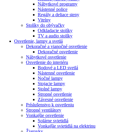
Nábytkové programy
Nástenné police
Regály a deliace steny
Vitríny
Stolíky do obývačky
Odkladacie stolíky
TV a audio stolíky
Osvetlenie, lampy a svetlá
Dekoračné a vianočné osvetlenie
Dekoračné osvetlenie
Nábytkové osvetlenie
Osvetlenie do interiéru
Bodové a LED svetlá
Nástenné osvetlenie
Nočné lampy
Stojacie lampy
Stolné lampy
Stropné osvetlenie
Závesné osvetlenie
Príslušenstvo k osvetleniu
Stropné ventilátory
Vonkajšie osvetlenie
Solárne svietidlá
Vonkajšie svietidlá na elektrinu
Žiarovky