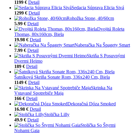
1199 €
Detail
Sedacia Súprava Elicia Sivá
1299 €
Detail
Rohožka Stone, 40/60cm
5.99 €
Detail
Dvojitá Roleta
Thomas, 80x160cm, Biela
19.98 €
Detail
Naberačka Na Špagety Smart
7.99 €
Detail
Skriňa S Posuvnými
Dvermi Heimo
189 €
Detail
Šatníková Skriňa Sonate Rom, 336x240 Cm, Biela
1149 €
Detail
Skrinka Na
Vstavané Spotrebiče Maja
166 €
Detail
Dekoračná Dóza Smoked
16.98 €
Detail
Stolička Lilly
49.9 €
Detail
Stolička So Štyrmi
Nohami Gaia