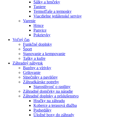
Šálky a hrnčeky
Taniere
Termofľaše a termosky
Viacdielne jedálenské servisy
Varenie
Hrnce
Panvice
Pokrievky
Voľný čas
Funkčné doplnky
Šport
Stanovanie a kempovanie
Tašky a kufre
Záhradný nábytok
Bazény a vírivky
Grilovanie
Slnečníky a pavilóny
Záhradkárske potreby
Starostlivosť o rastliny
Záhradné domčeky na náradie
Záhradné doplnky a príslušenstvo
Hračky na záhradu
Koberce a terasová dlažba
Podsedáky
Úložné boxy do záhrady