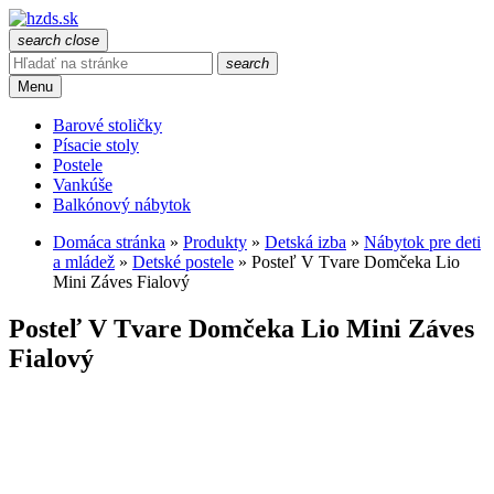
search
close
search
Menu
Barové stoličky
Písacie stoly
Postele
Vankúše
Balkónový nábytok
Domáca stránka
»
Produkty
»
Detská izba
»
Nábytok pre deti
a mládež
»
Detské postele
»
Posteľ V Tvare Domčeka Lio
Mini Záves Fialový
Posteľ V Tvare Domčeka Lio Mini Záves
Fialový