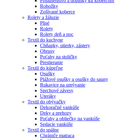
Príslušenstvo a doplnky ku kobercom
Rohožky
Zošívané koberce
Rolety a žáluzie
Plisé
Rolety
Rolety deň a noc
Textil do kuchyne
Chňapky, utierky, zástery
Obrusy
Poťahy na stoličky
Prestieranie
Textil do kúpeľne
Osušky
Plážové osušky a osušky do sauny
Rukavice na umývanie
Sprchové závesy
Uteráky
Textil do obývačky
Dekoračné vankúše
Deky a prehozy
Poťahy a obliečky na vankúše
Sedacie vankúše
Textil do spálne
Chrániče matraca