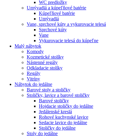
WC predložky
Umývadlá a kúpeľňové batérie
Kúpeľňové batérie
Umývadlá
Vane, sprchové kúty a vykurovacie telesá
Sprchové kúty
Vane
Vykurovacie telesá do kúpeľne
Malý nábytok
Komody
Kozmetické stolíky
Nástenné regály
Odkladacie stolíky
Regály
Vitríny
Nábytok do jedálne
Barové stoly a stoličky
Stoličky, lavice a barové stoličky
Barové stoličky
Hojdacie stoličky do jedálne
Jedálenské kreslá
Rohové kuchynské lavice
Sedacie lavice do jedálne
Stoličky do jedálne
Stoly do jedálne