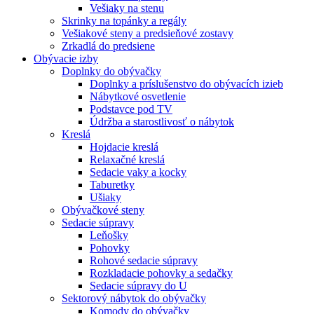
Vešiaky na stenu
Skrinky na topánky a regály
Vešiakové steny a predsieňové zostavy
Zrkadlá do predsiene
Obývacie izby
Doplnky do obývačky
Doplnky a príslušenstvo do obývacích izieb
Nábytkové osvetlenie
Podstavce pod TV
Údržba a starostlivosť o nábytok
Kreslá
Hojdacie kreslá
Relaxačné kreslá
Sedacie vaky a kocky
Taburetky
Ušiaky
Obývačkové steny
Sedacie súpravy
Leňošky
Pohovky
Rohové sedacie súpravy
Rozkladacie pohovky a sedačky
Sedacie súpravy do U
Sektorový nábytok do obývačky
Komody do obývačky