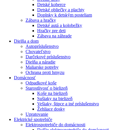
Detské koberce
Detské obliečky a plachty
Doplnky k detským posteliam
Zábava a hračky
Detské autá a kolobežky
Hračky pre deti
Zábava na záhrade
Dielňa a dom
Autopríslušenstvo
Chovateľstvo
Darčekové príslušenstvo
Dielňa a náradie
Maliarske potreby
Ochrana proti hmyzu
Domácnosť
Odpadkové koše
Starostlivosť o bielizeň
Koše na bielizeň
Sušiaky na bielizeň
Vešiaky, štipce a iné príslušenstvo
Žehliace dosky
Upratovanie
Elektrické spotrebiče
Elektrospotrebiče do domácnosti
Dalšie elektrospotrebiče do domácnosti